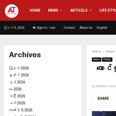
HOME
NEWS
ARTICELS
LIFE STY
ဩဂုတ် 9, 2026
Sign in / Join
Contact
About Us
English
Home
News
Archives
News
Politic
တောင်
ဩဂုတ် 2026
ဇူလိုင် 2026
ဇွန် 2026
by
Rakhita Time
မေ 2026
ဧပြီ 2026
SHARE
မတ် 2026
ဖေ‌ဖော်ဝါရီ 2026