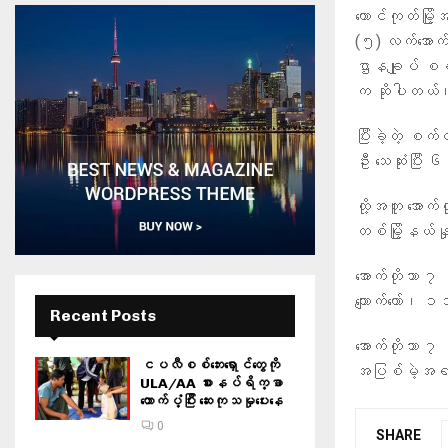
တောင်ကုတ်မြိ
(၅) လက်အော
ဌာနချုပ် စခန
က ဆိုပါတယ်
ပြီးခဲ့တဲ့ စက
ဦး သေဆုံးပြီ
ထို့အတူ အောက်
တစ်မြို့နယ်နှု
အောက်တိုဘာ ၇
ကျောက်တော်၊ ၁၁
Recent Posts
အောက်တိုဘာ ၇ 
ငပလီစစ်ဘေးရှောင်တွေကို
အပြစ်မဲ့အရပ
ULA/AA စားနပ်ရိက္ခာ
ထောက်ပံ့ပြီး ဆေးကုသမှုပေးနေ
0
SHARE