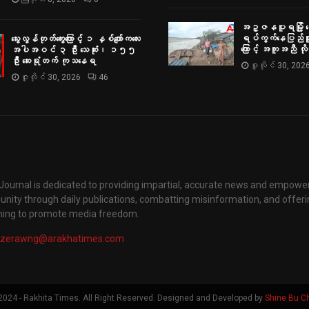
အဥ္ဇနပူရမြို့ ရွှ
ရပ်ကွက်နေပြည်သူမျ
သွေးလွန်တုတ်ကွေးကြောင့် ၁ နှစ်ကျော်ကလေး
ကြောင့် အကူအညီ လ
အပါအဝင် ၃ ဦး သေဆုံး၊ ၁၅၅
ဦး ဆေးရုံတက် ကုသနေရ
ဇူလိုင် 30, 202
ဇူလိုင် 30, 2026
46
ournal is dedicated to providing impartial, accurate news and empower
ity through daily publications, combatting misinformation, and offerin
ining to promote media freedom.
yzerawng@arakhatimes.com
024 - Rakhita Times. All Right Reserved. Designed and Developed by
Shine Bu C