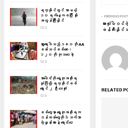
ရက္ခိုင်တွင် လာမယ့်
၁၀ ရက်နေ့ကစပြီး မိုး
PREVIOUS POST
အလွန်ကြီးနိုင်
အားလုံးပါဝင်တ
0
ဖန်တီးနိုင်သရ
သွားရောဂါသည် ၁၈၀ ကို AA
စမ်းသပ်စစ်ဆေး၊
၁၂၀ ကို ကုသပေးခဲ့
0
သာပေါင်းကို ရွေတုအစိုးရ
ဗုံးကြဲလို့ ရက္ခိုင်စစ်
ရှောင် ၂ ဦး သေဆုံး
RELATED P
0
စစ်တွေမှာ ရွေးတုအစိုးရက
ဝန်ထမ်းတွေကိုပဲ သက်သာ
တဲ့နှုန်းထားနဲ့ ရောင်းပေး