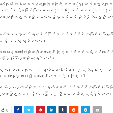
ု့အခြေစိုက် အဓိကစခန်းကြီးများဖြစ်ကြတဲ့ စကခ (၅) တပ်မဌာနချုပ
က်ခံတပ်ရင်းများဖြစ်ကြသော ခမရ (၃၄၆) နှင့် ခမရ (၅၄၄) တ
်းများကိုလည်း တစ်ပြိုင်နက်တည်း ထိုးစစ်ဆင် တိုက်ခိုက်နေပြီလို့ 
။
်တင်ဘာလထဲမှာတင် ရက္ခိုင်ပြည်မှာ စစ်ကောင်စီရဲ့ လေကြောင်းဗုံးကြဲမှုက
း ၆၆ ဦး ဒဏ်ရာ ရခဲ့ပါတယ်။
တိုဘာလရဲ့ လေကြောင်းတိုက်ခိုက်တာတွေကို ကြည့်မယ်ဆိုရင်လည်း စစ်ကောင်စ
န်းနဲ့ ဗုံးကြဲနေတာကို တွေ့ရပါတယ်။
 ရက်နေ့မှာ တောင်ကုတ်၊ ၈ ရက်နေ့မှာ ပေါက်တော၊ ၉ ရက်နေ့မှာ ဂွ၊ ၁
 ရက်နေ့မှာ အမ်းမြို့နယ်တွေကို လေယာဉ်နဲ့ ဗုံးကြဲခဲ့တာပါ။
ရက်နေ့ကနေ အောက်တိုဘာ ၁၃ ရက်နေ့အထိ စစ်ကောင်စီ လေကြောင်းဗုံးကြဲတိုက်
်သားပြည်သူ ၁၈ ဦး သေဆုံးပြီး ၃၂ ဦးအထိ ဒဏ်ရာ ရရှိခဲ့ပါတယ်။
0