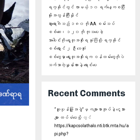
ရက္ခိုင်တွင် လာမယ့် ၁၀ ရက်နေ့ကစပြီး
မိုးအလွန်ကြီးနိုင်
သွားရောဂါသည် ၁၈၀ ကို AA စမ်းသပ်
စစ်ဆေး၊ ၁၂၀ ကို ကုသပေးခဲ့
သာပေါင်းကို ရွေတုအစိုးရ ဗုံးကြဲလို့ ရက္ခိုင်
စစ်ရှောင် ၂ ဦး သေဆုံး
စစ်တွေမှာ ရွေးတုအစိုးရက ဝန်ထမ်းတွေကိုပဲ
သက်သာတဲ့နှုန်းထားနဲ့ ရောင်းပေး
Recent Comments
“သူပုန်ဖြူအဖွဲ့”မှ ကဗျာစာအုပ်နဲ့‌‌ ငွေသား
များ ထပ်မံပေးပို့
တွင်
https://kapcsolathalo.nti.btk.mta.hu/a
pi.php?