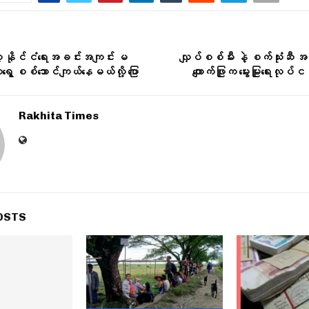
ဲ့ နိုင်ငံရေးအခင်းအကျင်း မ
လျှပ်စစ်မီး နဲ့ စက်သုံးဆီ 
ွေ့ စစ်ဘောင်ကျယ်နေမယ်လို့ ပြော
ကျောက်ဖြူက မွေးမြူရေးလုပ်ငန
Rakhita Times
OSTS