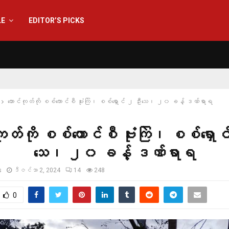
LE
EDITOR’S PICKS
တောင်ကုတ်ကို စစ်ကောင်စီ ဗုံးကြဲ၊ စစ်ရှောင် ၂ ဦးသေ၊ ၂၀ ခန့် ဒဏ်ရာရ
ကုတ်ကို စစ်ကောင်စီ ဗုံးကြဲ၊ စစ်ရှောင
သေ၊ ၂၀ ခန့် ဒဏ်ရာရ
s
ဒီဇင်ဘာ 2, 2024
14
248
0