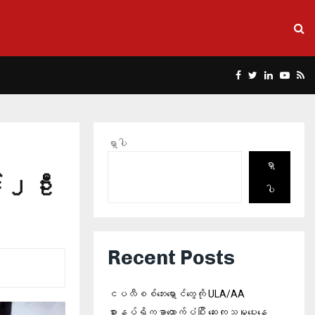
Facebook
Twitter
Linkedin
Yout
Rs
ရှာပါ
ရှာ
် ၂ ဦး
ပါ
Recent Posts
ငပလီစစ်ဘေးရှောင်တွေကို ULA/AA
စားနပ်ရိက္ခာထောက်ပံ့ပြီး ဆေးကုသမှုပေးနေ