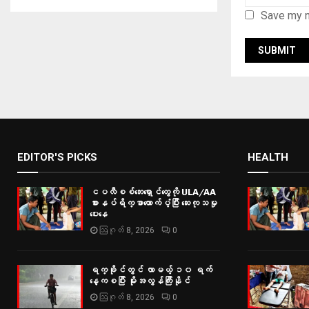
Save my n
EDITOR'S PICKS
HEALTH
ငပလီစစ်ဘေးရှောင်တွေကို ULA/AA
စားနပ်ရိက္ခာထောက်ပံ့ပြီး ဆေးကုသမှု
ပေးနေ
ဩဂုတ် 8, 2026
0
ရက္ခိုင်တွင် လာမယ့် ၁၀ ရက်
နေ့ကစပြီး မိုးအလွန်ကြီးနိုင်
ဩဂုတ် 8, 2026
0