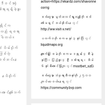
action=https://ekardz.com/shavonne
၁ ဒီဇင်ဘာ)
corrig
ဏ်ရာရရှိခဲ့သူ
စစ်တွေမှာ မွတ်ဆလင်ရွာတချို့ကို စစ်
ကော်မရှင် ဖယ်ခိုင်းနေ
တွင်
ခရိုင်က
http://ww.visit-x.net/
ိုလည်း ရစရာ
ပြောပါတယ်။
ပလက်ဝကို စကမ ဗုံး ၃ လုံး ကြဲ
တွင်
liquidmaps.org
 သိမ်းပိုက်
ြစ်တဲ့
ကျောက်ဖြူ စနဲကို စကမ ဒရုန်း ၄ စီးနဲ့
စစ်ဆင်နေ
ဗုံးကြဲ၊ ပြည်သူ ၄ ဦး ဒဏ်ရာရ၊ အိမ်
၆ လုံး မီးလောင်ပြာကျ
တွင်
mostbet_szEi
စစ်တွေမှာ သံပုရာသီးတလုံးကို ၂၅၀၀
ု နသိလိုက်
ကျပ် ပေးဝယ်နေရ
တွင်
https://community.bvp.com
ူ မောင်ကျော်သက်