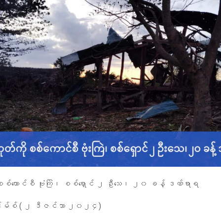
 စစ်ကောင်စီ ဗုံးကြဲ၊ စစ်ရှောင် ၂ ဦးသေ၊ ၂၀ ခန့် ဒဏ်ရာရ
်းမ်စ် ( ၂ ဒီဇင်ဘာ ၂၀၂၄)