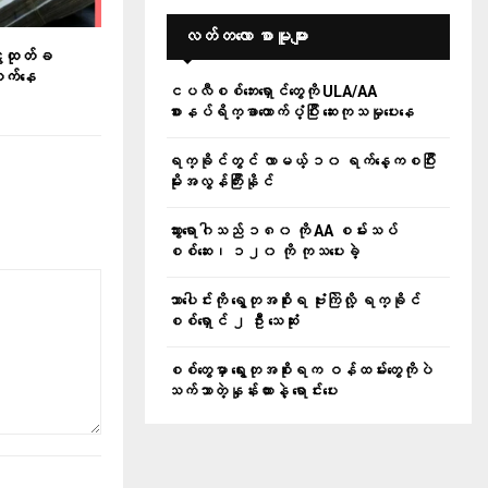
လတ်တ‌လော စာမူများ
ွေထုတ်ခ
တက်နေ
ငပလီစစ်ဘေးရှောင်တွေကို ULA/AA
စားနပ်ရိက္ခာထောက်ပံ့ပြီး ဆေးကုသမှုပေးနေ
ရက္ခိုင်တွင် လာမယ့် ၁၀ ရက်နေ့ကစပြီး
မိုးအလွန်ကြီးနိုင်
သွားရောဂါသည် ၁၈၀ ကို AA စမ်းသပ်
စစ်ဆေး၊ ၁၂၀ ကို ကုသပေးခဲ့
သာပေါင်းကို ရွေတုအစိုးရ ဗုံးကြဲလို့ ရက္ခိုင်
စစ်ရှောင် ၂ ဦး သေဆုံး
စစ်တွေမှာ ရွေးတုအစိုးရက ဝန်ထမ်းတွေကိုပဲ
သက်သာတဲ့နှုန်းထားနဲ့ ရောင်းပေး