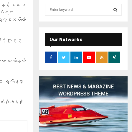
် နှင့် စကခ
S
ပ်ရင်း
e
a
အာရက္ခတပ်တော်
S
r
c
E
h
Our Networks
ြောင့် လူ ၉၃
f
A
o
r
R
ီဟာ တစ်နေ့ကို
:
C
H
၀ ရက်နေ့မှာ
ခိုက်ခဲ့လို့