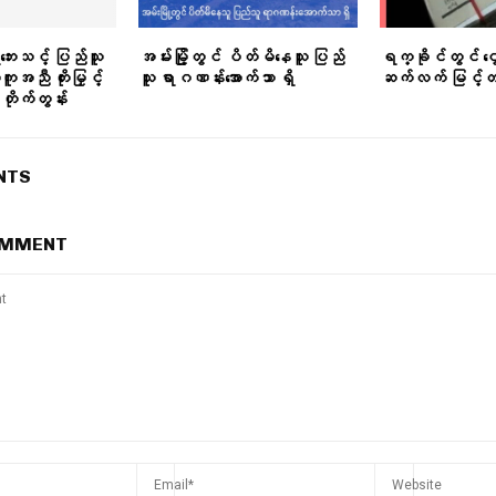
ေးသင့် ပြည်သူ
အမ်းမြို့တွင် ပိတ်မိနေသူ ပြည်
ရက္ခိုင်တွင် င
ကူအညီ တိုးမြှင့်
သူ ရာဂဏန်းအောက်သာ ရှိ
ဆက်လက် မြင့်
ိုက်တွန်း
NTS
OMMENT