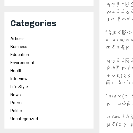
ရက္ခိုင်ပြည်
ညနေပိုင်းတွင်
၂၀ ဦးထက်မနည
Categories
“ပွဲချင်ပြီး 
Articels
ဒေသခံတွေလည်
Business
တောင်မရှိဘူး။
Education
ရက္ခိုင်ပြည်
Environment
လိုက်ပြီး ကျ
Health
ခမရ (၃၄၆) 
Interview
ကြောင်း သိရ
Life Style
News
“မနေ့က (၁ ဒီဇ
Poem
ဘူး။ ဆက်တိုက
Politic
စစ်ကောင်စီရဲ့ ဗ
Uncategorized
နိုင် (၁၇ နှ