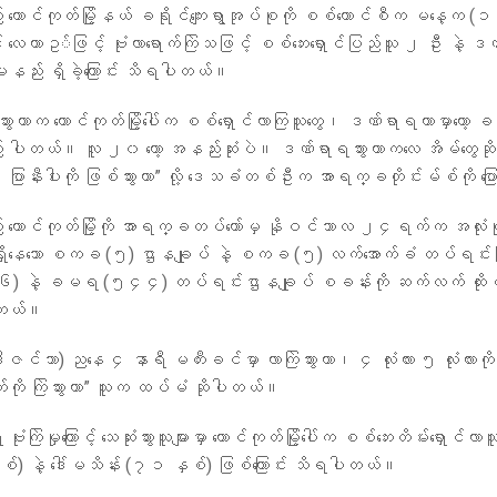
 တောင်ကုတ်မြို့နယ် ခရိုင်ကျေးရွာအုပ်စုကို စစ်ကောင်စီက မနေ့က (
 လေယာဥ◌်ဖြင့် ဗုံးလာရောက်ကြဲသဖြင့် စစ်ဘေးရှောင်ပြည်သူ ၂ ဦး နဲ့ ဒ
်း ရှိခဲ့ကြောင်း သိရပါတယ်။
သေသွားတာက တောင်ကုတ်မြို့ပေါ်က စစ်ရှောင်လာကြသူတွေ၊ ဒဏ်ရာရတာမှာတော့ 
း ပါတယ်။ လူ ၂၀ တော့ အနည်းဆုံးပဲ။ ဒဏ်ရာရသွားတာကလေ အိမ်တွေဆ
 ပြာနီးပါးကို ဖြစ်သွားတာ” လို့ ဒေသခံတစ်ဦးက အာရက္ခတိုင်းမ်စ်ကို 
 တောင်ကုတ်မြို့ကို အာရက္ခတပ်တော်မှ နိုဝင်ဘာလ ၂၄ရက်က အလုံးစုံ
န်ရှိနေသော စကခ (၅) ဌာနချုပ် နဲ့ စကခ (၅) လက်အောက်ခံ တပ်ရင်းဖ
နဲ့ ခမရ (၅၄၄) တပ်ရင်းဌာနချုပ် စခန်းကို ဆက်လက် ထိုး
ပါတယ်။
င်ဘာ) ညနေ ၄ နာရီ မတီးခင်မှာ လာကြဲသွားတာ၊ ၄ လုံးလား ၅ လုံးလားကိ
်ကို ကြဲသွားတာ” သူက ထပ်မံ ဆိုပါတယ်။
ုံးကြဲမှုကြောင့် သေဆုံးသွားသူများမှာ တောင်ကုတ်မြို့ပေါ်က စစ်ဘေးတိမ်းရှောင်လာသ
စ်) နဲ့ ဒေါ်မသိန်း (၇၁ နှစ်) ဖြစ်ကြောင်း သိရပါတယ်။