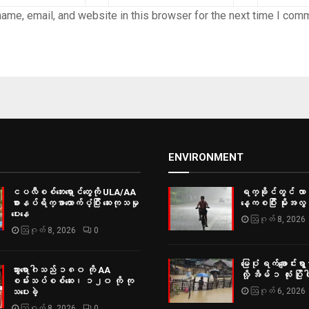
ame, email, and website in this browser for the next time I com
ENVIRONMENT
ငပလီစစ်ဘေးရှောင်တွေကို ULA/AA
ရက္ခိုင်တွင် လ
စားနပ်ရိက္ခာထောက်ပံ့ပြီး ဆေးကုသမှု
နေ့ကစပြီး မိုးအလွန
ပေးနေ
ဩဂုတ် 8, 2026
ဩဂုတ် 8, 2026
0
မြေပုံ ရက်ချောင်းရွာမ
သွားရောဂါသည် ၁၈၀ ကို AA
လို့ အိမ် ၁ လုံး ပြိုပါ
စမ်းသပ်စစ်ဆေး၊ ၁၂၀ ကို ကု
ဩဂုတ် 6, 2026
သပေးခဲ့
ဩဂုတ် 8, 2026
0