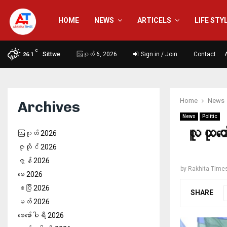
HOME
NEWS
ARTICELS
LIFE STY
C
Sittwe
ဩဂုတ် 6, 2026
Sign in / Join
Contact
26.1
Home
News
Archives
News
Politic
လူထုတေ
ဩဂုတ် 2026
ဇူလိုင် 2026
ဇွန် 2026
by
Rakhita Time
မေ 2026
ဧပြီ 2026
SHARE
မတ် 2026
ဖေ‌ဖော်ဝါရီ 2026