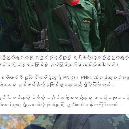
ားညီညွတ်ရေးအလံကို အမြင့်ဆုံးလွင့်ထူပြီး ရရှိခဲ့တဲ့ သွေးစည်းညီညွတ်ရေးကိ
ချင်း ပဋိပက္ခမဖြစ်ဖို့ ထုတ်ပြန်ချက်မှာ တောင်းဆိုထားပါတယ်။
ကောင်စီ ပူးပေါင်းတပ်ဖွဲ့တွေ နဲ့ PNLO၊ PNFC တော်လှန်ရေးအင်အားစု
ုဝ်းဒေသမှာ နှစ်ဖက်တိုက်ပွဲဖြစ်ပွားမှုတွေလည်း ရှိခဲ့ကြပါတယ်။
ွင်း ပါဝင်နေတဲ့ မိမိတို့ ပအိုဝ်းအဖွဲ့အစည်းတွေမှာ နာမည်မတူပေမယ့်
လုပ်ဆောင်မှုတွေ ရှိနေတယ်လို့ ဗိုလ်မှူးကြီး ခွန်အောင်မန်းက ပြောပါတယ်။