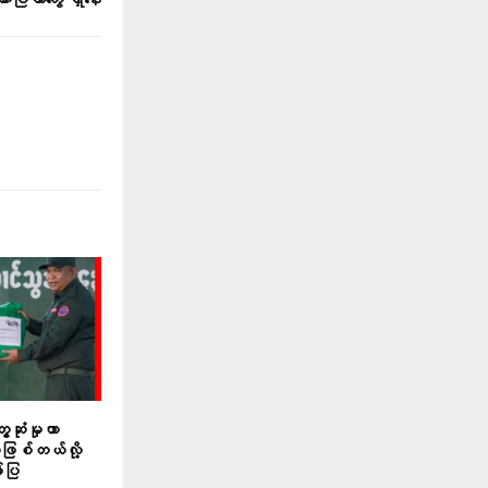
ေ့ဆုံမှုဟာ
ဖြစ်တယ်လို့
်ပြ