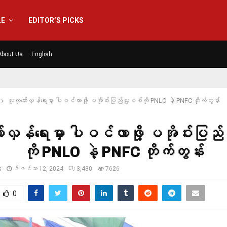
LE
EDITOR’S PICKS
About Us
English
လူထုတော်လှန်ရေးမှာ ပါဝင်လာဖို့ ပအိုဝ်းပြည်သူ့စစ်ကို PNLO နဲ့ PNFC တိုက်တွန်း
ာ်လှန်ရေးမှာ ပါဝင်လာဖို့ ပအိုဝ်းပြည
ကို PNLO နဲ့ PNFC တိုက်တွန်း
s
ဒီဇင်ဘာ 12, 2024
3,430
7626
0