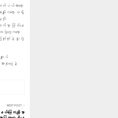
ထုတ်ပယ်ထားတော့
မျိုးကတော့ မရှိ
ုကို
ဖက်မှာ ဖြစ်နေ
ဖွဲ့တွေကတော့
းလုံးနဲ့ ပူးတွဲ
ချုပ်
ားစုတွေနဲ့
NEXT POST
ယ်မြေတချို့မှာ
ဏာပြတာတွေ ရှိနေ