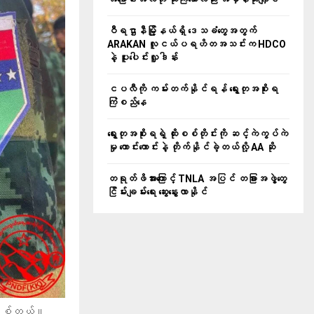
ဝီရဌာနီမြို့နယ်ရှိ‌ ဒေသခံတွေအတွက်
ARAKAN လူငယ်ပရဟိတအသင်းက HDCO
နဲ့ ပူးပေါင်းလှူဒါန်း
ငပလီကို ကမ်းတက်နိုင်ရန် ရွေးတုအစိုးရ
ကြံစည်နေ
ရွေးတုအစိုးရရဲ့ ထိုးစစ်တိုင်းကို ဆင့်ကဲကွပ်ကဲ
မှု ကောင်းကောင်းနဲ့ တိုက်နိုင်ခဲ့တယ်လို့ AA ဆို
တရုတ်ဖိအားကြောင့် TNLA အပြင် တခြားအဖွဲ့တွေ
ငြိမ်းချမ်းရေး ဆွေးနွေးလာနိုင်
 ဖြစ်တယ်။