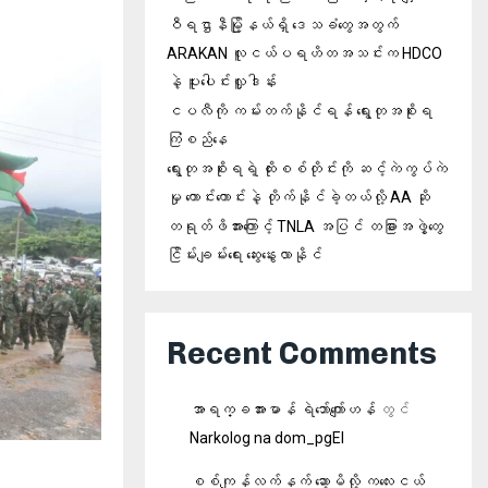
ဝီရဌာနီမြို့နယ်ရှိ‌ ဒေသခံတွေအတွက်
ARAKAN လူငယ်ပရဟိတအသင်းက HDCO
နဲ့ ပူးပေါင်းလှူဒါန်း
ငပလီကို ကမ်းတက်နိုင်ရန် ရွေးတုအစိုးရ
ကြံစည်နေ
ရွေးတုအစိုးရရဲ့ ထိုးစစ်တိုင်းကို ဆင့်ကဲကွပ်ကဲ
မှု ကောင်းကောင်းနဲ့ တိုက်နိုင်ခဲ့တယ်လို့ AA ဆို
တရုတ်ဖိအားကြောင့် TNLA အပြင် တခြားအဖွဲ့တွေ
ငြိမ်းချမ်းရေး ဆွေးနွေးလာနိုင်
Recent Comments
အာရက္ခအားမာန် ရဲဘော်ကျော်ဟန်
တွင်
Narkolog na dom_pgEl
စစ်ကျန်လက်နက် ဆော့မိလို့ ကလေးငယ်