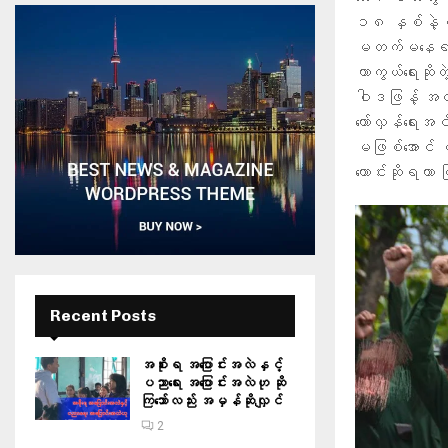
၁၈ နှစ်နဲ့ ၄၅
မတက်မနေရ အတင
ကာကွယ်ရေးဆိုတဲ့
ဝါဒဖြန့် အတင်
တော်လှန်ရေးအင
မဖြစ်အောင် ပအ
တောင်းဆိုရတာ 
Recent Posts
အစိုးရ အပြောင်းအလဲနှင့်
ပညာရေး အပြောင်းအလဲဟု ဆို
ကြသော်လည်း အမှန်ဆိုလျှင်
2