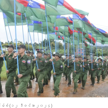
်းမ်စ် (၁၂ ဒီဇင်ဘာ ၂၀၂၄)