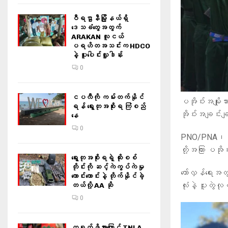
ဝီရဌာနီမြို့နယ်ရှိ‌
ဒေသခံတွေအတွက်
ARAKAN လူငယ်
ပရဟိတအသင်းက HDCO
နဲ့ ပူးပေါင်းလှူဒါန်း
0
ငပလီကို ကမ်းတက်နိုင်
ပအိုဝ်းအမျိုးသ
ရန် ရွေးတုအစိုးရ ကြံစည်
အိုဝ်းအချင်း
နေ
0
PNO/PNA၊ စစ်
တို့အကြား ပအိ
ရွေးတုအစိုးရရဲ့ ထိုးစစ်
တိုင်းကို ဆင့်ကဲကွပ်ကဲမှု
တော်လှန်ရေးအတ
ကောင်းကောင်းနဲ့ တိုက်နိုင်ခဲ့
လုံးနဲ့ ပူးတွဲ
တယ်လို့ AA ဆို
0
တရုတ်ဖိအားကြောင့် TNLA