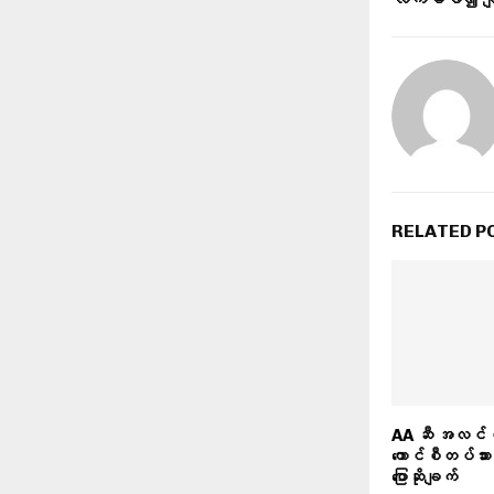
RELATED P
AA ဆီ အလင်ဝ
ကောင်စီတပ်သား 
ပြောဆိုချက်