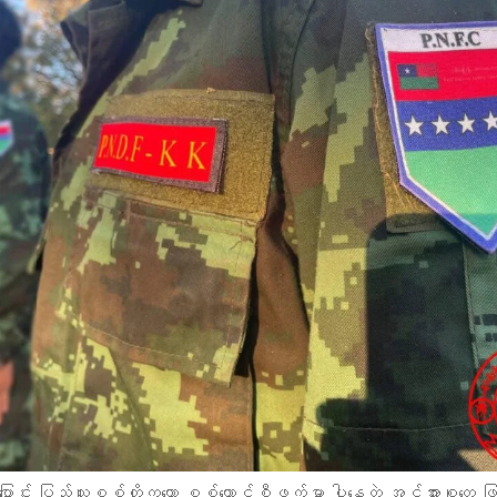
ောင်း ပြည်သူ့စစ်တို့ကတော့ စစ်ကောင်စီဖက်မှာ ပါနေတဲ့ အင်အားစုတွေ