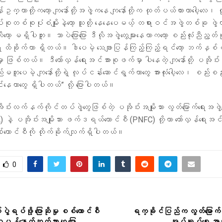
ခွန်ဥက္ကာတို့ကတော့ ကျနော်တို့အဖွဲ့ကနေ ကျနော်တို့က ထုတ်ပယ်ထားတာပေါ့လေ၊ 
ပ်စုတစ်စုပုံစံမျိုးနဲ့တော့ သူတို့ နေနေပေမယ့် တရားဝင်အဖွဲ့တစ်ခု ဖွဲ့တာ
တော့ မရှိပါဘူး။ ဘာပဲပြောပြော ဒီလိုအဖွဲ့တွေများနေတာကတော့ စည်းလုံးညီညွတ်မှ
ထိခိုက်တာ ရှိတယ်။ ဒါပေမဲ့ သေချာပြန်ကြည့်ကြည့်ရင်တော့ ဘက်နှစ်
ာ ဖြစ်တယ်။ ဒီတော်လှန်ရေးအင်အားစုဖက်မှာ ပါနေတဲ့ ကျနော်တို့ ပအိုဝ်းအ
တူပေမဲ့ ကျနော်တို့ရဲ့ လုပ်ငန်းဆောင်ရွက်တာတွေ အားလုံးပေါ့လေ၊ စည်းစည်းလုံ
ဆောင်နေတာတွေ ရှိပါတယ်” လို့ ပြောပါတယ်။
ုဝ်းလက်နက်ကိုင်တပ်ဖွဲ့တွေဖြစ်တဲ့ ပအိုဝ်းအမျိုးသား လွတ်မြောက်ရေးအဖွဲ့
ဲ့ ပအိုဝ်းအမျိုးသား ဖက်ဒရယ်ကောင်စီ (PNFC) တို့ဟာ တော်လှန်ရေးအင်အ
 စစ်ကောင်စီကို တိုက်ခိုက်လျက်ရှိပါတယ်။
0
ဲရပ်ဖို့ ပြောဆိုမှု စစ်ကောင်စီ
ရက္ခိုင်ပြည်က လွတ်မြောက်န
်နောက်ဆုတ်သွားဟု ပြော
အုပ်ချုပ်‌ရေး အာ