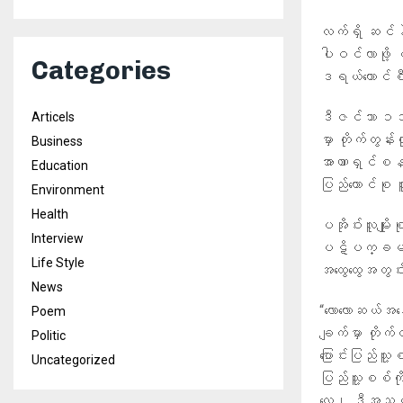
လက်ရှိ ဆင်နွှ
ပါဝင်လာဖို့ ပအ
Categories
ဒရယ်ကောင်စီ 
ဒီဇင်ဘာ ၁၁ ရ
Articels
မှာ တိုက်တွန်
Business
အာဏာရှင်စနစ
Education
ပြည်ထောင်စု ထ
Environment
Health
ပအိုဝ်းလူမျိုး
Interview
ပဋိပက္ခမဖြစ်ဖ
Life Style
အထွေထွေအတွင်းရ
News
“လောလောဆယ်အနေ
Poem
ချက်မှာ တိုက
Politic
ပြောင်းပြည်သ
Uncategorized
ပြည်သူ့စစ်ကို 
လေ၊ ဒီအသွင်ပြ