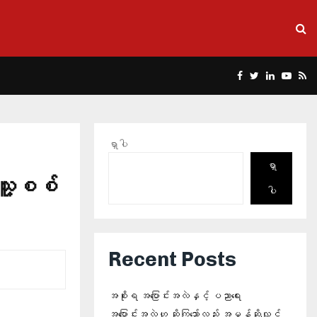
Facebook
Twitter
Linkedin
Yout
Rs
ရှာပါ
ရှာ
်သူ့စစ်
ပါ
Recent Posts
အစိုးရ အပြောင်းအလဲနှင့် ပညာရေး
အပြောင်းအလဲဟု ဆိုကြသော်လည်း အမှန်ဆိုလျှင်