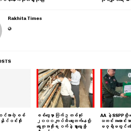
Rakhita Times
OSTS
င်လာတဲ့ စစ်
စစ်တွေမှာ ကြက်ဥ တစ်လုံး
AA နဲ့ SSPPတို့ တွ
နိုင်ဝင်းစိုး
၂၀၀၀ ကျပ်ထိ ဈေးတက်နေလို့
သတင်းအဟောင်းသာ
ရွေးတုအစိုးရ ဝက်နဲ့ နွားမွေးဖို့
မဇ္ဈိမတွင် ဖော