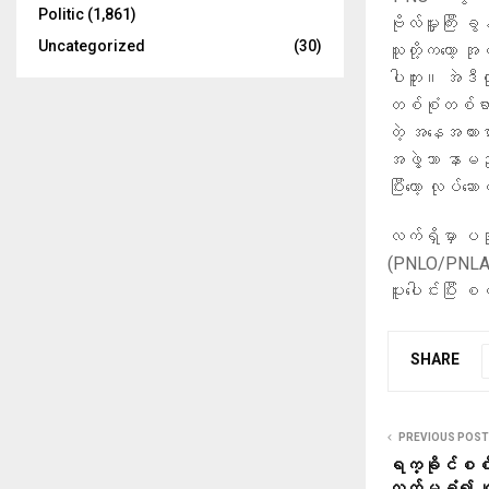
Politic
(1,861)
ဗိုလ်မှူးကြီး 
Uncategorized
(30)
သူတို့ကတော့ အု
ပါဘူး။ အဲဒီလို
တစ်စုံတစ်ရာ 
တဲ့ အနေအထားမှ
အဖွဲ့သာ နာမည်မ
ပြီး‌တော့ လုပ်
လက်ရှိမှာ ပအိ
(PNLO/PNLA) န
ပူးပေါင်းပြီး
SHARE
PREVIOUS POST
ရက္ခိုင်စစ်ပွ
လက်မခံ၍ ဂျပန