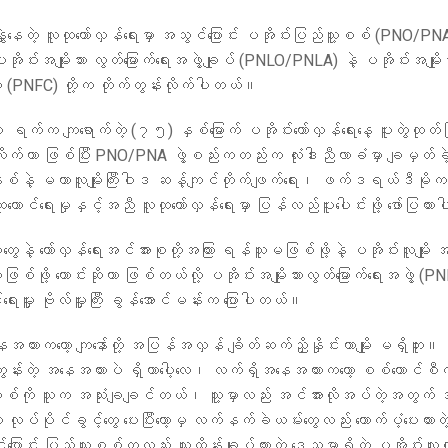
ဲနေတဲ့ လူထုတော်လှန်ရေးမှာ အသွင်ပြောင်း ပအိုဝ်းပြည်သူ့စစ် (PNO/PN
ိုဝ်းအမျိုးသား လွတ်မြောက်ရေးအဖွဲ့ချုပ် (PNLO/PNLA) နဲ့ ပအိုဝ်းအမျိုး
(PNFC) တို့က တိုက်တွန်းလိုက်ပါတယ်။
က်က ကျရောက်တဲ့ (၇၅) နှစ်မြောက် ပအိုဝ်းတော်လှန်ရေးနေ့ ပူးတွဲထုတ်
းလိုက်တာ ဖြစ်ပြီး PNO/PNA ဖွဲ့စည်းကတည်းက လုံးဒါးညီလာခံမှာ ချမှတ်ခ
်နဲ့ မဟာလူမျိုးကြီးဝါဒ ဆန့်ကျင်တိုက်ဖျက်ရေး၊ ဖက်ဒရယ်ဒီမိုက
ူထောင်ရေးမှုနှင့်အညီ လူထုတော်လှန်ရေးမှာ ပြန်လည်ပူးပေါင်းဖို့ ဖော်ပြထ
စုတွေနဲ့ တော်လှန်ရေးအင်အားစုတို့အကြား ရန်သူမဖြစ်ဖို့နဲ့ ပအိုဝ်းလူမျိုး 
ို့ တောင်းဆိုတာ ဖြစ်တယ်လို့ ပအိုဝ်းအမျိုးသားလွတ်မြောက်ရေးအဖွဲ့ (P
ေးမှူး ဗိုလ်မှူးကြီး ခွန်အောင်မန်းက ပြောပါတယ်။
အထားကတော့ ကျနော်တို့ အပြန်အလှန် ချိတ်ဆက်ညှိနှိုင်းတာမျိုး မရှိဘူး။
်တွန်းတဲ့ အနေအထားပဲ ရှိတာပေါ့လေ၊ လက်ရှိအနေအထားက‌တော့ စစ်ကောင်
ူ့စစ်ကို သူက အသုံးချချင်တယ်၊ သူ့မှာလည်း အင်အားလိုအပ်တဲ့အတွက် အသ
လုပ်ပိုင်ခွင့်တွေ ပေးပြီးတော့မှ လက်နက်ခဲယမ်းတွေလည်း ထောက်ပံ့ပေးထားတ
ောင်း ပြည်သူ့စစ်ကလည်း သူထိန်းချုပ်ထားတဲ့ ဒေသမှာရှိတဲ့ ပအိုဝ်းလူ