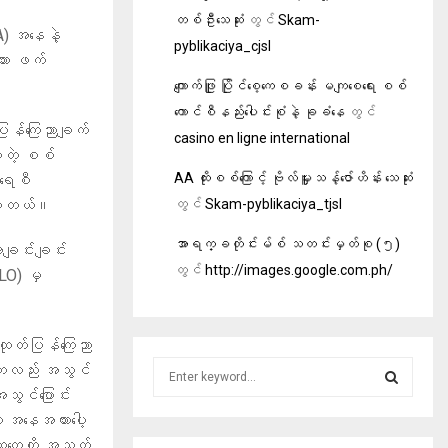
တစ်ဦးသေဆုံး
တွင်
Skam-
A) အနေနဲ့
pyblikaciya_cjsl
သား ဖက်
ကျောက်ဖြူ ပြိုင်စေ့ကေစခန်း မကျစေရေး စစ်
ကောင်စီနည်းပေါင်းစုံနဲ့ ခုခံနေ
တွင်
ပြန်ကြေညာချက်
casino en ligne international
ဲ့တဲ့ စစ်
AA ထိုးစစ်ကြောင့် ဗိုလ်မှူးသန့်ဇော်ဟိန်း သေဆုံး
ရေစီ
တွင်
Skam-pyblikaciya_tjsl
ားပါတယ်။
အာရက္ခတိုင်းမ်စ် သတင်းမှတ်စု (၅)
အချင်းချင်း
တွင်
http://images.google.com.ph/
NLO) မှ
 ထုတ်ပြန်ကြေညာ
S
စီကလည်း အသွင်
e
ွင်ပြောင်း
a
S
ဲ့ အနေအထားပေါ့
r
ထုတွေကို အသက်