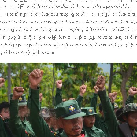
 နှစ်ကြား တစ်အိမ်တစ်ယောက်တောင်းဆိုတာထက်ကို ယောကျာ်းလေးတိုင်းပေါ
်းအကျပ် လုပ်ဆောင်နေတာတွေ ရှိတယ်။ အဲဒီလိုမျိုး လုပ်ဆောင်တာ
 ခေါင်းစဉ်ကို အသုံးချပြီးတော့မှ ပအိုဝ်းတွေရဲ့ မျိုးချစ်စိတ်ဓါတ်ကို အသုံးချ
းအကျပ် လုပ်ဆောင်နေတဲ့ အနေအထားမျိုးတွေ ရှိပါတယ်။ အဲဒါကြောင့် ပအိုဝ်
်အားစုတွေနဲ့ ပဋိပက္ခမဖြစ်အောင် ပအိုဝ်းလူမျိုးက တော်လှန်ရေး အင်အ
ိုဝ်းလူမျိုး အချင်းချင်းလည်း ပဋိပက္ခမဖြစ်ရအောင်လို့ ကျနော်တို့က
ဖြစ်ပါတယ်” လို့ ပြောပါတယ်။