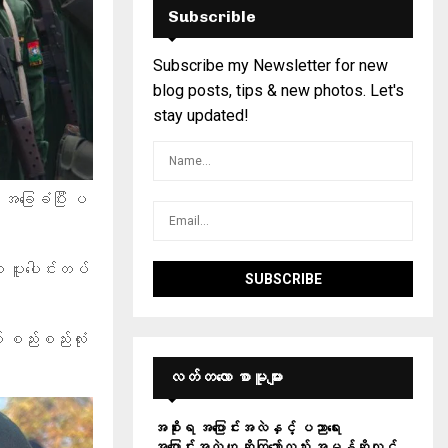
Subscrible
Subscribe my Newsletter for new
blog posts, tips & new photos. Let's
stay updated!
ု အခြေခံပြီး ပ
 ပူးပေါင်းတပ်
 စည်းစည်းလုံး
လတ်တ‌လော စာမူများ
အစိုးရ အပြောင်းအလဲနှင့် ပညာရေး
အပြောင်းအလဲဟု ဆိုကြသော်လည်း အမှန်ဆိုလျှင်