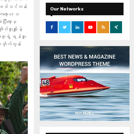
c
E
့။ စစ်သင်တန်း
h
Our Networks
f
ကတော့ ဒေသ
A
o
ပြီးတော့မှ
r
R
းလူမျိုးနဲ့
:
ားစုရဲ့ ရန်သူ
C
 တိုက်တွန်း
H