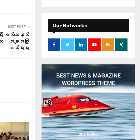
a
S
r
c
E
h
Our Networks
NEXT POST
f
A
ြဲပြီး စက်သေနတ်
o
သေ၊ အများအပြား
r
R
ဒဏ်ရာရ
:
C
H