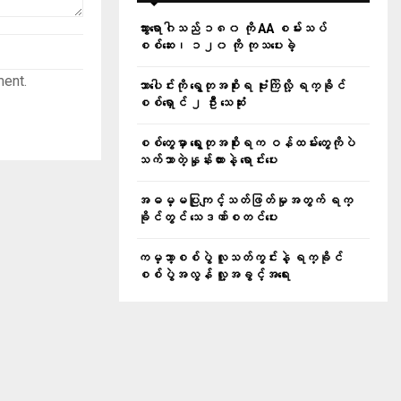
သွားရောဂါသည် ၁၈၀ ကို AA စမ်းသပ်
စစ်ဆေး၊ ၁၂၀ ကို ကုသပေးခဲ့
ment.
သာပေါင်းကို ရွေတုအစိုးရ ဗုံးကြဲလို့ ရက္ခိုင်
စစ်ရှောင် ၂ ဦး သေဆုံး
စစ်တွေမှာ ရွေးတုအစိုးရက ဝန်ထမ်းတွေကိုပဲ
သက်သာတဲ့နှုန်းထားနဲ့ ရောင်းပေး
အဓမ္မပြုကျင့်သတ်ဖြတ်မှုအတွက် ရက္
ခိုင်တွင် သေဒဏ်စတင်ပေး
ကမ္ဘာ့စစ်ပွဲ လူသတ်ကွင်းနဲ့ ရက္ခိုင်
စစ်ပွဲအလွန် လူ့အခွင့်အရေး