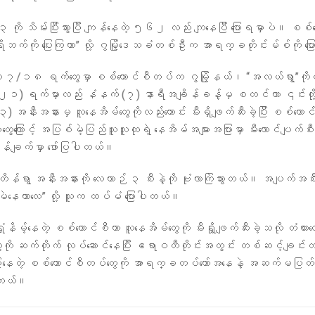
 သိမ်းပြီးသွားပြီ ကျန်နေတဲ့ ၅၆၂ လည်း ကျနေပြီ ပြောရမှာပဲ။ စစ
ရိုးဘက်ကို ပြေးကြတာ” လို့ ဂွမြို့ဒေသခံတစ်ဦးက အာရက္ခတိုင်းမ်စ်ကို 
/၁၈ ရက်တွေမှာ စစ်ကောင်စီတပ်က ဂွမြို့နယ်၊ “အလယ်ရွာ”ကိုလည
၁) ရက်မှာလည်း နံနက် (၇) နာရီအချိန်ခန့်မှ စတင်ကာ ၎င်းတို့
ီးအနားမှ လူနေအိမ်တွေကိုလည်းကောင်း မီးရှိဖျက်ဆီးခဲ့ပြီး စစ်ကောင်
ှုတွေကြောင့် အပြစ်မဲ့ပြည်သူလူထုရဲ့ နေအိမ်အများအပြားမှာ မီးလောင်ပျက်စ
ြန်ချက်မှာ ဖော်ပြပါတယ်။
ရွာ အနီးအနားကို လေယာဉ် ၃ စီးနဲ့ကို ဗုံးလာကြဲသွားတယ်။ အပျက်အစီးတော့ တ
 မဲနေတာလေ” လို့ သူက ထပ်မံ ပြောပါတယ်။
နိမ့်နေတဲ့ စစ်ကောင်စီဟာ လူနေအိမ်တွေကို မီးရှို့ဖျက်ဆီးခဲ့သလို တံတားတွေ
တွေကို ဆက်တိုက် လုပ်ဆောင်နေပြီး ဧရာဝတီတိုင်းအတွင်း တစ်ဆင့်ချင်း
ြေးနေတဲ့ စစ်ကောင်စီတပ်တွေကို အာရက္ခတပ်တော်အနေနဲ့ အဆက်မပြတ် 
ပါတယ်။