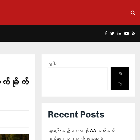
Facebook
Twitter
Linkedin
Yout
Rs
ရှာပါ
ရှာ
ုက်ခိုက်
ပါ
Recent Posts
သွားရောဂါသည် ၁၈၀ ကို AA စမ်းသပ်
စစ်ဆေး၊ ၁၂၀ ကို ကုသပေးခဲ့