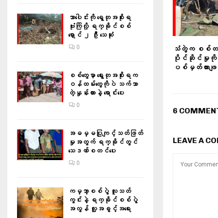
သာပေါင်းကို ရွေတုအစိုးရ
ဗုံးကြဲလို့ ရက္ခိုင်စစ်
ရှောင် ၂ ဦး သေဆုံး
0
သံတွဲက စစ်တပ်
ပိုင်ဆိုင်မှုကိ
ပစ်မှတ်ထားဖျက
စစ်တွေမှာ ရွေးတုအစိုးရက
ဝန်ထမ်းတွေကိုပဲ သက်သာ
တဲ့နှုန်းထားနဲ့ ရောင်းပေး
0
6 COMMEN
အဓမ္မပြုကျင့်သတ်ဖြတ်
LEAVE A C
မှုအတွက် ရက္ခိုင်တွင်
သေဒဏ်စတင်ပေး
0
ကမ္ဘာ့စစ်ပွဲ လူသတ်
ကွင်းနဲ့ ရက္ခိုင်စစ်ပွဲ
အလွန် လူ့အခွင့်အရေး