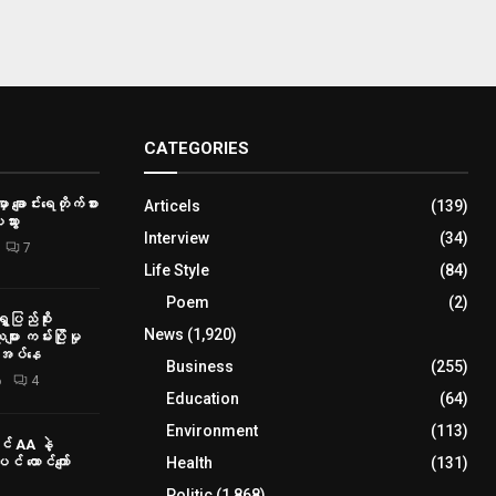
CATEGORIES
ှာ ချောင်းရေတိုက်စား
Articels
(139)
သွား
Interview
(34)
7
Life Style
(84)
Poem
(2)
ေပြည်စိုး
News
(1,920)
ား ကမ်းပြိုမှု
ိုအပ်နေ
Business
(255)
6
4
Education
(64)
Environment
(113)
် AA နဲ့
Health
(131)
် ထောင်ကျော်
Politic
(1,868)