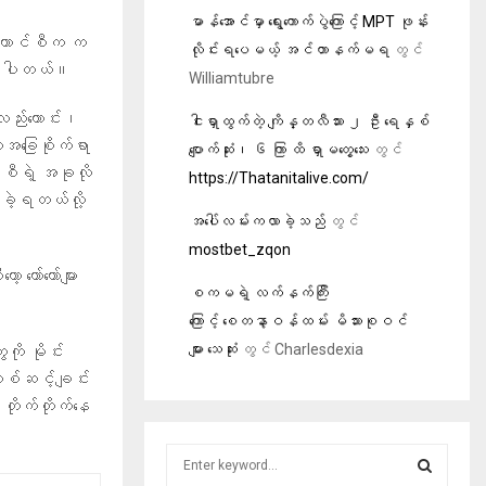
မာန်အောင်မှာ ရွေးကောက်ပွဲကြောင့် MPT ဖုန်း
်ကောင်စီက က
လိုင်းရပေမယ့် အင်တာနက်မရ
တွင်
ပြောပါတယ်။
Williamtubre
်းကောင်း၊
ငါးရှာထွက်တဲ့ ကျိန္တလီသား ၂ ဦး ရေနှစ်
အခြေစိုက်ရာ
ပျောက်ဆုံး၊ ၆ ကြာ ထိ ရှာမတွေ့သေး
တွင်
စီရဲ့ အခုလို
https://Thatanitalive.com/
ီးခဲ့ရတယ်လို့
အပေါ်လမ်းကလာခဲ့သည်
တွင်
mostbet_zqon
ော်တော်များ
စကမရဲ့ လက်နက်ကြီး
ကြောင့် စေတနာ့ဝန်ထမ်း မိသားစုဝင်
များ သေဆုံး
တွင်
Charlesdexia
ကို မိုင်း
တစ်ဆင့်ချင်း
တိုက်တိုက်နေ
S
e