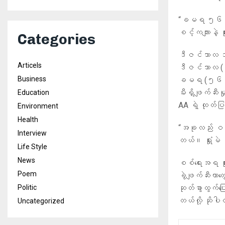
“ခမရ ၅၆၃ ကို
စင့်ကလျားနဲ့ 
Categories
ဒီဇင်ဘာလ ၁၇
Articels
ဒီဇင်ဘာလ (၂
Business
ခမရ (၅၆၃) အန
မီးရှိဖျက်ဆီးမ
Education
AA ရဲ့ ထုတ်ပ
Environment
Health
“အခုလည်း ဝတိန်
Interview
တယ်။ ရှုံးမဲ
Life Style
News
စစ်ရေးအရ ရှုံး
Poem
ခွဲဖျက်ဆီးတာ
Politic
ဆုတ်ခွာထွက်ပ
တယ်လို့ ဆို
Uncategorized