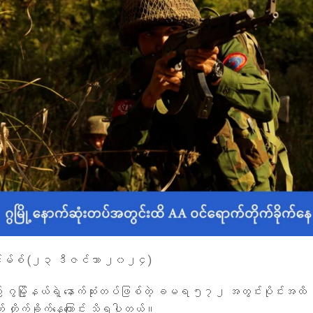
်းမ်စ် (၂၃ ဒီဇင်ဘာ ၂၀၂၄)
် ဂွမြို့နယ်ရဲ့ နောက်ဆုံးတပ်ဖြစ်တဲ့ ခမရ ၅၇၂ အတွင်းပိုင်းအ
က် တိုက်ခိုက်နေကြောင်း သိရပါတယ်။