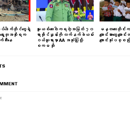
ဒေါက်တိုင်တွေရဲ့
မူးယစ်ဆေးဝါးကရတဲ့အမြတ် ၇၀
မန္တလေးတိုင်း
ု ရွေးတုအစိုးရက
ရာခိုင်နှုန်းကို လက်နက်ခဲယမ်း
ကျောင်းသားတွေ ကျော
်ဆီးနေ
ဝယ်ယူရာမှာ AA အသုံးပြုလို့
ကျောင်းသုံးပစ္စည်
စကမ ဆို
TS
OMMENT