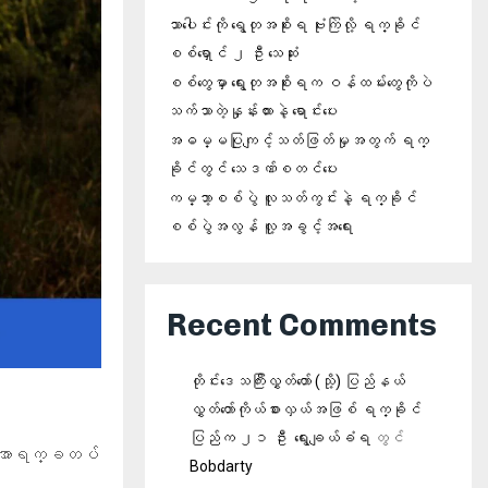
သာပေါင်းကို ရွေတုအစိုးရ ဗုံးကြဲလို့ ရက္ခိုင်
စစ်ရှောင် ၂ ဦး သေဆုံး
စစ်တွေမှာ ရွေးတုအစိုးရက ဝန်ထမ်းတွေကိုပဲ
သက်သာတဲ့နှုန်းထားနဲ့ ရောင်းပေး
အဓမ္မပြုကျင့်သတ်ဖြတ်မှုအတွက် ရက္
ခိုင်တွင် သေဒဏ်စတင်ပေး
ကမ္ဘာ့စစ်ပွဲ လူသတ်ကွင်းနဲ့ ရက္ခိုင်
စစ်ပွဲအလွန် လူ့အခွင့်အရေး
Recent Comments
တိုင်းဒေသကြီးလွှတ်တော် (သို့) ပြည်နယ်
လွှတ်တော်ကိုယ်စားလှယ်အဖြစ် ရက္ခိုင်
ပြည်က ၂၁ ဦး ‌ ရွေးချယ်ခံရ
တွင်
ထိ အာရက္ခတပ်
Bobdarty