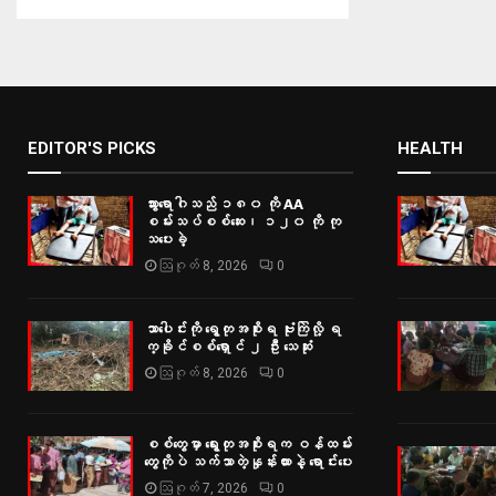
EDITOR'S PICKS
HEALTH
သွားရောဂါသည် ၁၈၀ ကို AA
စမ်းသပ်စစ်ဆေး၊ ၁၂၀ ကို ကု
သပေးခဲ့
ဩဂုတ် 8, 2026
0
သာပေါင်းကို ရွေတုအစိုးရ ဗုံးကြဲလို့ ရ
က္ခိုင်စစ်ရှောင် ၂ ဦး သေဆုံး
ဩဂုတ် 8, 2026
0
စစ်တွေမှာ ရွေးတုအစိုးရက ဝန်ထမ်း
တွေကိုပဲ သက်သာတဲ့နှုန်းထားနဲ့ ရောင်းပေး
ဩဂုတ် 7, 2026
0