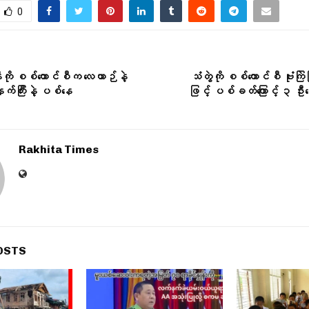
0
ီးကို စစ်ကောင်စီက လေယာဉ်နဲ့
သံတွဲကို စစ်ကောင်စီ ဗုံးက
်နက်ကြီးနဲ့ ပစ်နေ
ဖြင့် ပစ်ခတ်ကြောင့် ၃ ဦး
Rakhita Times
OSTS