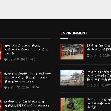
ENVIRONMENT
သွားရောဂါသည် ၁၈၀ ကို AA
မြေပုံ ရက်ချောင်းရွာမ
စမ်းသပ်စစ်ဆေး၊ ၁၂၀ ကို ကု
လို့ အိမ် ၁ လုံး ပြိုပါ
သပေးခဲ့
ဩဂုတ် 6, 2026
ဩဂုတ် 8, 2026
0
အဥ္ဇနပူရမြို့ ရွှ
သွေးလွန်တုတ်ကွေးကြောင့် ၁ နှစ်ကျော်ကလေး
ရပ်ကွက်နေပြည်သူမျ
အပါအဝင် ၃ ဦး သေဆုံး၊ ၁၅၅
ကြောင့် အကူအညီ လ
ဦး ဆေးရုံတက် ကုသနေရ
ဇူလိုင် 30, 202
ဇူလိုင် 30, 2026
46
မိုင်းယု ၁၀၅ တွင
ကျောက်တော်က ငှက်ဖျားဖြစ်နေတဲ့ ရွာ ၂
မဟာမိတ်တို့ သစ်ပင
ရွာကို AA မြေပြင်ဆင်း စစ်‌ဆေးပေးနေ
စိုက်ပျိုး