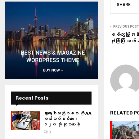
SHARE
PREVIOUS POST
စစ်တွေမြို့အန
ဗုံးကြဲပြီး လက
Recent Posts
RELATED P
သွားရောဂါသည် ၁၈၀ ကို AA
စမ်းသပ်စစ်ဆေး၊
၁၂၀ ကို ကုသပေးခဲ့
0