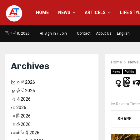
HOME
NEWS
ARTICELS
LIFE STY
ဩဂုတ် 8, 2026
Sign in / Join
Contact
About Us
English
Home
News
Archives
News
Politic
ဂွမြို့
ဩဂုတ် 2026
ဇူလိုင် 2026
ဇွန် 2026
by
Rakhita Time
မေ 2026
ဧပြီ 2026
SHARE
မတ် 2026
ဖေ‌ဖော်ဝါရီ 2026