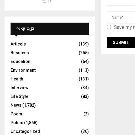
46
Save my n
ကဏ္ဍများ
Articels
(139)
Business
(255)
Education
(64)
Environment
(113)
Health
(131)
Interview
(34)
Life Style
(83)
News
(1,782)
Poem
(2)
Politic
(1,868)
Uncategorized
(30)