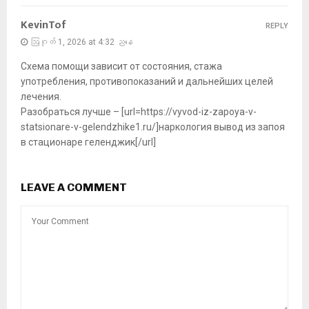
KevinTof
REPLY
ဩဂုတ် 1, 2026 at 4:32 ညနေ
Схема помощи зависит от состояния, стажа
употребления, противопоказаний и дальнейших целей
лечения.
Разобраться лучше – [url=https://vyvod-iz-zapoya-v-
statsionare-v-gelendzhike1.ru/]наркология вывод из запоя
в стационаре геленджик[/url]
LEAVE A COMMENT