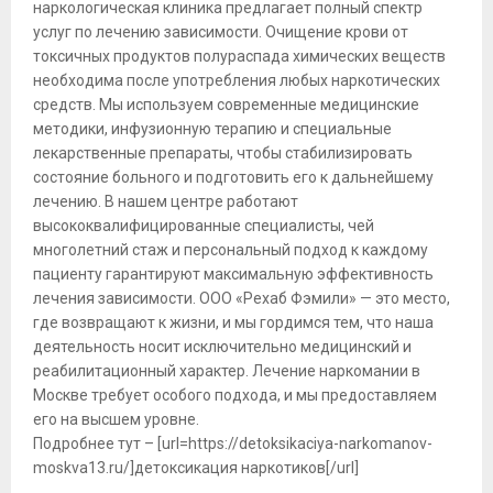
наркологическая клиника предлагает полный спектр
услуг по лечению зависимости. Очищение крови от
токсичных продуктов полураспада химических веществ
необходима после употребления любых наркотических
средств. Мы используем современные медицинские
методики, инфузионную терапию и специальные
лекарственные препараты, чтобы стабилизировать
состояние больного и подготовить его к дальнейшему
лечению. В нашем центре работают
высококвалифицированные специалисты, чей
многолетний стаж и персональный подход к каждому
пациенту гарантируют максимальную эффективность
лечения зависимости. ООО «Рехаб Фэмили» — это место,
где возвращают к жизни, и мы гордимся тем, что наша
деятельность носит исключительно медицинский и
реабилитационный характер. Лечение наркомании в
Москве требует особого подхода, и мы предоставляем
его на высшем уровне.
Подробнее тут – [url=https://detoksikaciya-narkomanov-
moskva13.ru/]детоксикация наркотиков[/url]