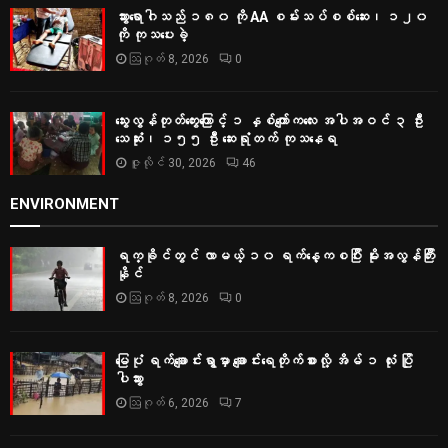
သွားရောဂါသည် ၁၈၀ ကို AA စမ်းသပ်စစ်ဆေး၊ ၁၂၀
ကို ကုသပေးခဲ့
ဩဂုတ် 8, 2026
0
သွေးလွန်တုတ်ကွေးကြောင့် ၁ နှစ်ကျော်ကလေး အပါအဝင် ၃ ဦး
သေဆုံး၊ ၁၅၅ ဦး ဆေးရုံတက် ကုသနေရ
ဇူလိုင် 30, 2026
46
ENVIRONMENT
ရက္ခိုင်တွင် လာမယ့် ၁၀ ရက်နေ့ကစပြီး မိုးအလွန်ကြီး
နိုင်
ဩဂုတ် 8, 2026
0
မြေပုံ ရက်ချောင်းရွာမှာ ချောင်းရေတိုက်စားလို့ အိမ် ၁ လုံး ပြို
ပါသွား
ဩဂုတ် 6, 2026
7