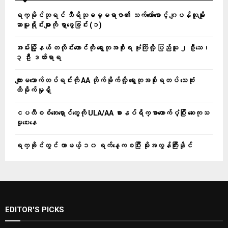
ရက္ခိုင်ဘုရင် သီရိသုဓမ္မရာဇာ၏ သက်တော်စောင့် ဂျပန်လူမျိုး
ဆာမူရိုင်းများကို ရှာဖွေခြင်း (၁)
အမ်းမြို့နယ် တလိုင်းတောင်ကို ရွေးတုအစိုးရ ဗုံးကြဲလို့ ပြည်သူ ၂ ဦးသေ၊
၃ ဦး ဒဏ်ရာရ
ကျားမသောက်တပ်ရင်းကို AA တိုက်ခိုက်လို့ ရွေးတုအစိုးရတပ် သေဆုံး
ထိခိုက်မှုရှိ
ငပလီစစ်ဘေးရှောင်တွေကို ULA/AA စားနပ်ရိက္ခာထောက်ပံ့ပြီး ဆေးကုသ
မှုပေးနေ
ရက္ခိုင်တွင် လာမယ့် ၁၀ ရက်နေ့ကစပြီး မိုးအလွန်ကြီးနိုင်
EDITOR'S PICKS