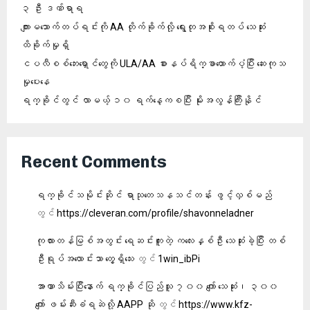
၃ ဦး ဒဏ်ရာရ
ကျားမသောက်တပ်ရင်းကို AA တိုက်ခိုက်လို့ ရွေးတုအစိုးရတပ် သေဆုံး
ထိခိုက်မှုရှိ
ငပလီစစ်ဘေးရှောင်တွေကို ULA/AA စားနပ်ရိက္ခာထောက်ပံ့ပြီး ဆေးကုသ
မှုပေးနေ
ရက္ခိုင်တွင် လာမယ့် ၁၀ ရက်နေ့ကစပြီး မိုးအလွန်ကြီးနိုင်
Recent Comments
ရက္ခိုင်သမိုင်းဆိုင် ရာသုတေသနသင်တန်း ဖွင့်လှစ်မည်
တွင်
https://cleveran.com/profile/shavonneladner
ကုလားတန်မြစ်အတွင်း ရေဆင်းကူးတဲ့ ကလေးနှစ်ဦး သေဆုံးခဲ့ပြီး တစ်
ဦးရုပ်အလောင်းသာ တွေ့ရှိသေး
တွင်
1win_ibPi
အာဏာသိမ်းပြီးနောက် ရက္ခိုင်ပြည်သူ ၇၀၀ ကျော် သေဆုံး၊ ၃၀၀
ကျော် ဖမ်းဆီးခံရဆဲလို့ AAPP ဆို
တွင်
https://www.kfz-