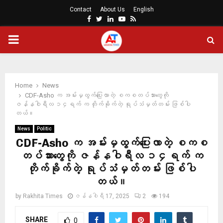
Contact
About Us
English
Facebook
Twitter
Linkedin
Youtube
Rss
PRIMARY
MENU
Home
News
CDF-Asho က အမ်းမှထွက်ပြေးလာတဲ့ စကစတပ်သားတွေကို
ဇန်နဝါရီလ ၁၄ရက် က တိုက်ခိုက်တဲ့ ရုပ်သံမှတ်တမ်း ဖြစ်ပါ
တယ်။
News
Politic
CDF-Asho က အမ်းမှထွက်ပြေးလာတဲ့ စကစ
တပ်သားတွေကို ဇန်နဝါရီလ ၁၄ရက် က
တိုက်ခိုက်တဲ့ ရုပ်သံမှတ်တမ်း ဖြစ်ပါ
တယ်။
by
Rakhita Times
ဇန်နဝါရီ 17, 2025
2
194
SHARE
0