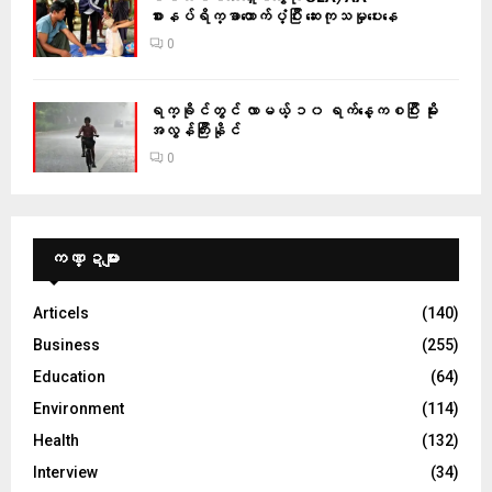
စားနပ်ရိက္ခာထောက်ပံ့ပြီး ဆေးကုသမှုပေးနေ
0
ရက္ခိုင်တွင် လာမယ့် ၁၀ ရက်နေ့ကစပြီး မိုး
အလွန်ကြီးနိုင်
0
ကဏ္ဍများ
Articels
(140)
Business
(255)
Education
(64)
Environment
(114)
Health
(132)
Interview
(34)