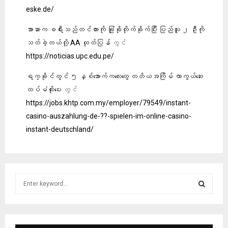
eske.de/
အာဆာက ခရီးသည်တင်ကားကို ခြုံခိုတိုက်ခိုက်ပြီး ပြည်သူ ၂ ဦးကို
သတ်ခဲ့တယ်လို့ AA ထုတ်ပြန်
တွင်
https://noticias.upc.edu.pe/
ရက္ခိုင်တွင် ၅ နှစ်အောက်ကလေးတွေ တတိယအကြိမ် ကာကွယ်ဆေး
ထပ်မံထိုးပေး
တွင်
https://jobs.khtp.com.my/employer/79549/instant-
casino-auszahlung-de-??-spielen-im-online-casino-
instant-deutschland/
S
e
a
S
r
c
E