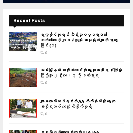
Recent Posts
ရက္ခိုင်ဘုရင် သီရိသုဓမ္မရာဇာ၏
သက်တော်စောင့် ဂျပန်လူမျိုး ဆာမူရိုင်းများကို ရှာဖွေ
ခြင်း (၁)
0
အမ်းမြို့နယ် တလိုင်းတောင်ကို ရွေးတုအစိုးရ ဗုံးကြဲလို့
ပြည်သူ ၂ ဦးသေ၊ ၃ ဦး ဒဏ်ရာရ
0
ကျားမသောက်တပ်ရင်းကို AA တိုက်ခိုက်လို့ ရွေးတု
အစိုးရတပ် သေဆုံး ထိခိုက်မှုရှိ
0
ငပလီစစ်ဘေးရှောင်တွေကို ULA/AA