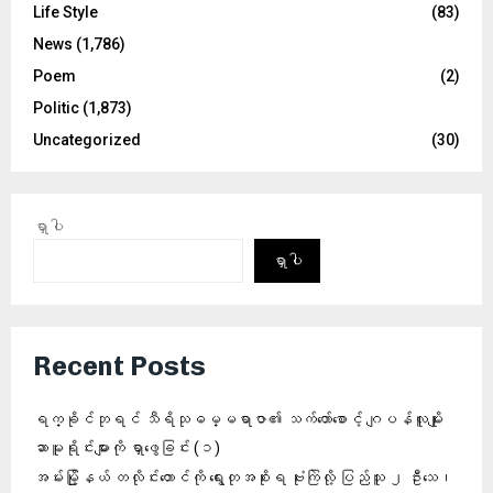
Life Style
(83)
News
(1,786)
Poem
(2)
Politic
(1,873)
Uncategorized
(30)
ရှာပါ
ရှာပါ
Recent Posts
ရက္ခိုင်ဘုရင် သီရိသုဓမ္မရာဇာ၏ သက်တော်စောင့် ဂျပန်လူမျိုး
ဆာမူရိုင်းများကို ရှာဖွေခြင်း (၁)
အမ်းမြို့နယ် တလိုင်းတောင်ကို ရွေးတုအစိုးရ ဗုံးကြဲလို့ ပြည်သူ ၂ ဦးသေ၊