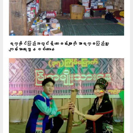
ရက္ခိုင်ပြည်အတွင်းရှိ ဆေးခန်းများကို အာရက္ခပြည်သူ့
ကျန်းမာရေးဌာန စစ်ဆေးနေ