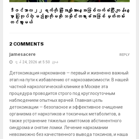
ဒီဇင်ဘာလ ၂၂ ရက်ကို မြိုအမျိုးသားနေ့အဖြစ်လက်ခံပြီး ကျန်နေ့
မှာ ပြုလုပ်တဲ့ မည်သူကိုမဆို သမိုင်းတရားခံအဖြစ် မှတ်တမ်း
တင်သွားမယ်
2 COMMENTS
Jamesacere
REPLY
ဇွန် 24, 2026 at 5:50 ညနေ
Детоксикация наркоманов — первый и жизненно важный
этап на пути к избавлению от наркозависимости. В нашей
частной наркологической клинике в Москве эта
процедура проводится строго под круглосуточным
наблюдением опытных врачей. Главная цель
детоксикации — безопасное и эффективное очищение
организма от наркотиков и токсичных метаболитов, а
также устранение тяжелых симптомов абстинентного
синдрома и снятие ломки. Лечение наркомании
невозможно без качественного вывода токсинов, и наша