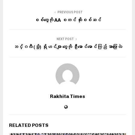
PREVIOUS POST
စစ်တွေကို AA စတင် ထိုးစစ်ဆင်
NEXT POST
ဘင်္ဂလီ (သို့) ရိုဟင်ဂျာ တွေကို ဦးမောင်မောင်ကြည် ဘာပြောလဲ
Rakhita Times
RELATED POSTS