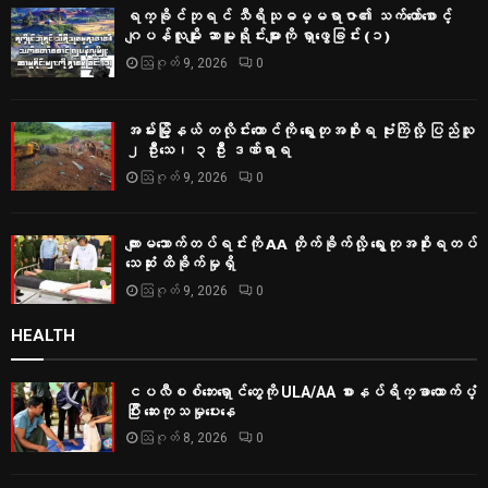
ရက္ခိုင်ဘုရင် သီရိသုဓမ္မရာဇာ၏ သက်တော်စောင့်
ဂျပန်လူမျိုး ဆာမူရိုင်းများကို ရှာဖွေခြင်း (၁)
ဩဂုတ် 9, 2026
0
အမ်းမြို့နယ် တလိုင်းတောင်ကို ရွေးတုအစိုးရ ဗုံးကြဲလို့ ပြည်သူ
၂ ဦးသေ၊ ၃ ဦး ဒဏ်ရာရ
ဩဂုတ် 9, 2026
0
ကျားမသောက်တပ်ရင်းကို AA တိုက်ခိုက်လို့ ရွေးတုအစိုးရတပ်
သေဆုံး ထိခိုက်မှုရှိ
ဩဂုတ် 9, 2026
0
HEALTH
ငပလီစစ်ဘေးရှောင်တွေကို ULA/AA စားနပ်ရိက္ခာထောက်ပံ့
ပြီး ဆေးကုသမှုပေးနေ
ဩဂုတ် 8, 2026
0