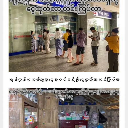
ရန်ကုန်က ဘဏ်တွေမှာ ငွေအဝင်မရှိလို့ ငွေထုတ်တာ တင်းကြပ်လာ