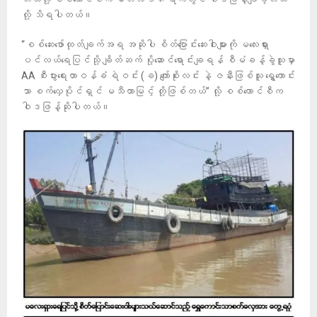
လို့ သိရပါတယ်။
“စစ်ဆေးဖော်ထုတ်ချက်အရ အဆိုပါ စိတ်ပြောင်းဆေးဝါးများကို မလေးရှား
ပင်လယ်ရေပြင်သို့ ချိတ်ဆက် ပို့ဆောင်ရောင်းချရန် စီမံခန့်ခွဲသူမှာ
AA စီးပွားရေးတာဝန်ခံ ရဲဝင်း (ခ) ကျော်စိုးလင်း နဲ့ ဇနီးဖြစ်သူ ရွှေကောင်း
သာ စက်လှေပိုင်ရှင် မသီတာမြင့် တို့ဖြစ်တယ်” လို့ စစ်ကောင်စီက
ဝါဒဖြန့်ဆိုပါတယ်။