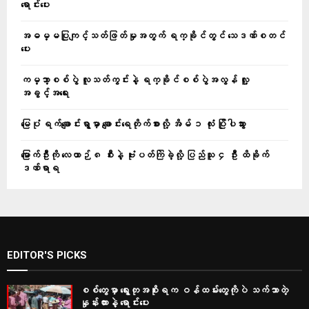
ရောင်းပေး
အဓမ္မပြုကျင့်သတ်ဖြတ်မှုအတွက် ရက္ခိုင်တွင် သေဒဏ်စတင်
ပေး
ကမ္ဘာ့စစ်ပွဲ လူသတ်ကွင်းနဲ့ ရက္ခိုင်စစ်ပွဲအလွန် လူ့
အခွင့်အရေး
မြေပုံ ရက်ချောင်းရွာမှာ ချောင်းရေတိုက်စားလို့ အိမ် ၁ လုံး ပြိုပါသွား
မြောက်ဦးကို လေယာဉ် ၈ စီးနဲ့ ဗုံးပတ်ကြဲခဲ့လို့ ပြည်သူ ၄ ဦး ထိခိုက်
ဒဏ်ရာရ
EDITOR'S PICKS
စစ်တွေမှာ ရွေးတုအစိုးရက ဝန်ထမ်းတွေကိုပဲ သက်သာတဲ့
နှုန်းထားနဲ့ ရောင်းပေး