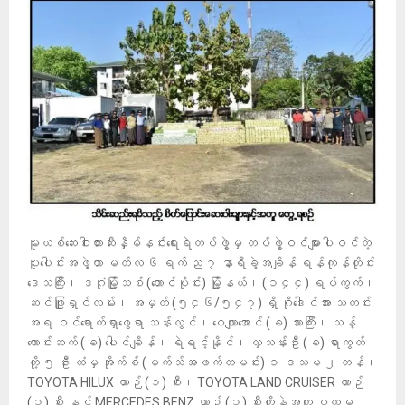
မူးယစ်ဆေးဝါးတားဆီးနှိမ်နင်းရေးရဲတပ်ဖွဲ့မှ တပ်ဖွဲ့ဝင်များပါဝင်တဲ့
ပူးပေါင်းအဖွဲ့ဟာ မတ်လ ၆ ရက် ည ၇ နာရီခွဲအချိန် ရန်ကုန်တိုင်း
ဒေသကြီး၊ ဒဂုံမြို့သစ် (တောင်ပိုင်း) မြို့နယ်၊ (၁၄၄) ရပ်ကွက်၊
ဆင်ဖြူရှင်လမ်း၊ အမှတ် (၅၄၆/၅၄၇) ရှိ ဂိုဒေါင်အား သတင်း
အရ ဝင်ရောက်ရှာဖွေရာ သန်းလွင်၊ ဝေယျာအောင် (ခ) သားကြီး၊ သန့်
ကောင်းဆက် (ခ) ပေါင်ချိန်၊ ရဲရင့်နိုင်၊ လှသန်းဦး (ခ) ရာကွတ်
တို့ ၅ ဦး ထံမှ အိုက်စ် (မက်သ်အဖက်တမင်း) ၁ ဒသမ ၂ တန်၊
TOYOTA HILUX ယာဉ် (၁) စီး၊ TOYOTA LAND CRUISER ယာဉ်
(၁) စီး နှင့် MERCEDES BENZ ယာဉ် (၁) စီးတို့နဲ့အတူ ပထမ