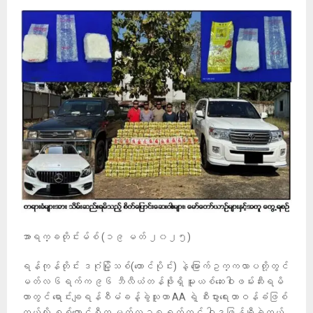
အာရက္ခတိုင်းမ်စ် (၁၉ မတ် ၂၀၂၅)
ရန်ကုန်တိုင်း ဒဂုံမြို့သစ်(တောင်ပိုင်း) နဲ့ မြောက်ဥက္ကလာပတို့တွင်
မတ်လ ၆ရက်က ၉၆ ဘီလီယံတန်ဖိုးရှိ မူးယစ်ဆေးဝါးဖမ်းဆီးရမိ
တာတွင် ရောင်းချရန်စီမံခန့်ခွဲသူဟာ AA ရဲ့ စီးပွားရေးတာဝန်ခံဖြစ်
တယ်လို့ စစ်ကောင်စီက မတ်လ ၁၈ရက်တွင် ဝါဒဖြန့်ချီခဲ့တယ်