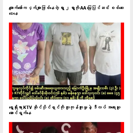
ကျောက်တော်က ငှက်ဖျားဖြစ်နေတဲ့ ရွာ ၂ ရွာကို AA မြေပြင်ဆင်း စစ်‌ဆေး
ပေးနေ
ရွှေရိုးရာ KTV ဆိုင်ပိုင်ရှင်ကို လူကုန်ကူးမှုနဲ့ ဒီလပ် အရေးယူ
ဆောင်ရွက်နေ