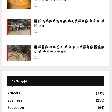
10
မြေပုံ ရက်ချောင်းရွာမှာ ချောင်းရေတိုက်စားလို့ အိမ် ၁ လုံး
ပြိုပါသွား
3
မြောက်ဦးကို လေယာဉ် ၈ စီးနဲ့ ဗုံးပတ်ကြဲခဲ့လို့ ပြည်သူ
၄ ဦး ထိခိုက်ဒဏ်ရာရ
0
ကဏ္ဍများ
Articels
(139)
Business
(255)
Education
(64)