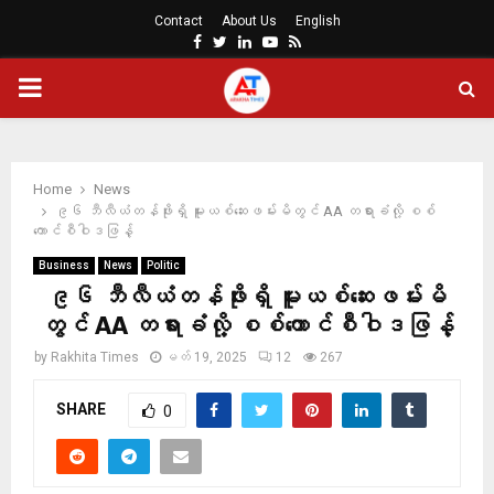
Contact
About Us
English
Facebook
Twitter
Linkedin
Youtube
Rss
PRIMARY
MENU
Home
News
၉၆ ဘီလီယံတန်ဖိုးရှိ မူးယစ်ဆေးဖမ်းမိတွင် AA တရားခံလို့ စစ်
ကောင်စီဝါဒဖြန့်
Business
News
Politic
၉၆ ဘီလီယံတန်ဖိုးရှိ မူးယစ်ဆေးဖမ်းမိ
တွင် AA တရားခံလို့ စစ်ကောင်စီဝါဒဖြန့်
by
Rakhita Times
မတ် 19, 2025
12
267
SHARE
0