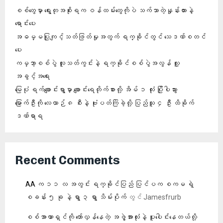
စစ်တွေမှာ ရွေးတုအစိုးရက ဝန်ထမ်းတွေကိုပဲ သက်သာတဲ့နှုန်းထားနဲ့
ရောင်းပေး
အဓမ္မပြုကျင့်သတ်ဖြတ်မှုအတွက် ရက္ခိုင်တွင် သေဒဏ်စတင်
ပေး
ကမ္ဘာ့စစ်ပွဲ လူသတ်ကွင်းနဲ့ ရက္ခိုင်စစ်ပွဲအလွန် လူ့
အခွင့်အရေး
မြေပုံ ရက်ချောင်းရွာမှာ ချောင်းရေတိုက်စားလို့ အိမ် ၁ လုံး ပြိုပါသွား
မြောက်ဦးကို လေယာဉ် ၈ စီးနဲ့ ဗုံးပတ်ကြဲခဲ့လို့ ပြည်သူ ၄ ဦး ထိခိုက်
ဒဏ်ရာရ
Recent Comments
AA က ၁၁ လ အတွင်း ရက္ခိုင်ပြည် ပြင်ပက စကမ ရဲ့
စခန်း ၅ ခု နဲ့ ရွာ ၃ ရွာ သိမ်းပိုက်
တွင်
Jamesfrurb
စစ်အာဏာရှင်ကို တော်လှန်နေတဲ့ အဖွဲ့အားလုံးနဲ့ ပူးပေါင်းနေတယ်လို့