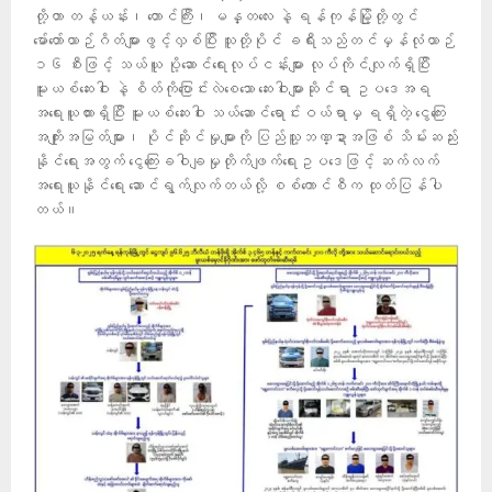
တို့ဟာ တန့်ယန်း၊ တောင်ကြီး၊ မန္တလေး နဲ့ ရန်ကုန်မြို့တို့တွင်
မော်တော်ယာဉ်ဂိတ်များဖွင့်လှစ်ပြီး သူတို့ပိုင် ခရီးသည်တင်မှန်လုံယာဉ်
၁၆ စီးဖြင့် သယ်ယူ ပို့ဆောင်ရေးလုပ်ငန်းများ လုပ်ကိုင်လျက်ရှိပြီး
မူးယစ်ဆေးဝါး နဲ့ စိတ်ကိုပြောင်းလဲစေသော ဆေးဝါးများဆိုင်ရာ ဥပဒေအရ
အရေးယူထားရှိပြီး မူးယစ်ဆေးဝါး သယ်ဆောင်ရောင်းဝယ်ရာမှ ရရှိတဲ့ ငွေကြေး
အကျိုးအမြတ်များ၊ ပိုင်ဆိုင်မှုများကို ပြည်သူ့ဘဏ္ဍာအဖြစ် သိမ်းဆည်း
နိုင်ရေးအတွက် ငွေကြေးခဝါချမှုတိုက်ဖျက်ရေးဥပဒေဖြင့် ဆက်လက်
အရေးယူနိုင်ရေး ဆောင်ရွက်လျက်တယ်လို့ စစ်ကောင်စီက ထုတ်ပြန်ပါ
တယ်။