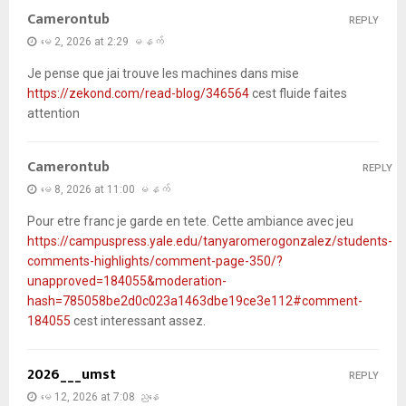
Camerontub
REPLY
မေ 2, 2026 at 2:29 မနက်
Je pense que jai trouve les machines dans mise
https://zekond.com/read-blog/346564
cest fluide faites
attention
Camerontub
REPLY
မေ 8, 2026 at 11:00 မနက်
Pour etre franc je garde en tete. Cette ambiance avec jeu
https://campuspress.yale.edu/tanyaromerogonzalez/students-
comments-highlights/comment-page-350/?
unapproved=184055&moderation-
hash=785058be2d0c023a1463dbe19ce3e112#comment-
184055
cest interessant assez.
2026___umst
REPLY
မေ 12, 2026 at 7:08 ညနေ