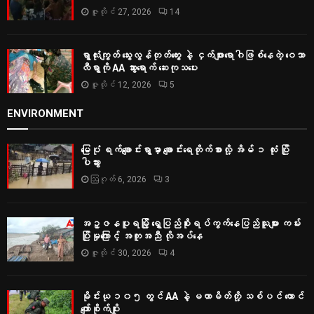
ဇူလိုင် 27, 2026
14
ရွာလုံးကျွတ် သွေးလွန်တုတ်ကွေး နဲ့ ငှက်ဖျားရောဂါဖြစ်နေတဲ့ ဝေသာ
လီရွာကို AA သွားရောက် ဆေးကုသပေး
ဇူလိုင် 12, 2026
5
ENVIRONMENT
မြေပုံ ရက်ချောင်းရွာမှာ ချောင်းရေတိုက်စားလို့ အိမ် ၁ လုံး ပြို
ပါသွား
ဩဂုတ် 6, 2026
3
အဥ္ဇနပူရမြို့ ရွှေပြည်စိုးရပ်ကွက်နေပြည်သူများ ကမ်း
ပြိုမှုကြောင့် အကူအညီ လိုအပ်နေ
ဇူလိုင် 30, 2026
4
မိုင်းယု ၁၀၅ တွင် AA နဲ့ မဟာမိတ်တို့ သစ်ပင် ထောင်
ကျော်စိုက်ပျိုး