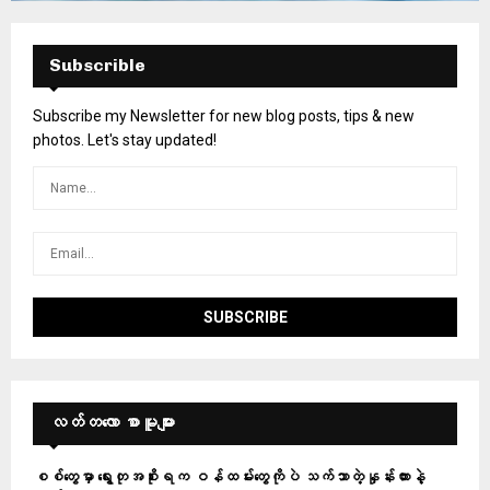
Subscrible
Subscribe my Newsletter for new blog posts, tips & new
photos. Let's stay updated!
လတ်တ‌လော စာမူများ
စစ်တွေမှာ ရွေးတုအစိုးရက ဝန်ထမ်းတွေကိုပဲ သက်သာတဲ့နှုန်းထားနဲ့