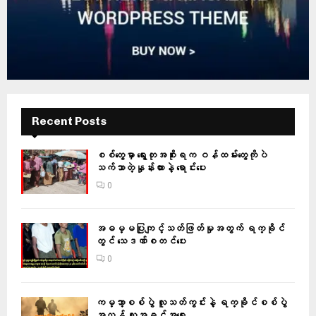
Recent Posts
စစ်တွေမှာ ရွေးတုအစိုးရက ဝန်ထမ်းတွေကိုပဲ
သက်သာတဲ့နှုန်းထားနဲ့ ရောင်းပေး
0
အဓမ္မပြုကျင့်သတ်ဖြတ်မှုအတွက် ရက္ခိုင်
တွင် သေဒဏ်စတင်ပေး
0
ကမ္ဘာ့စစ်ပွဲ လူသတ်ကွင်းနဲ့ ရက္ခိုင်စစ်ပွဲ
အလွန် လူ့အခွင့်အရေး