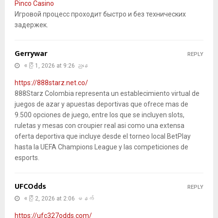
Pinco Casino
Игровой процесс проходит быстро и без технических
задержек.
Gerrywar
REPLY
ဧပြီ 1, 2026 at 9:26 ညနေ
https://888starz.net.co/
888Starz Colombia representa un establecimiento virtual de
juegos de azar y apuestas deportivas que ofrece mas de
9.500 opciones de juego, entre los que se incluyen slots,
ruletas y mesas con croupier real asi como una extensa
oferta deportiva que incluye desde el torneo local BetPlay
hasta la UEFA Champions League y las competiciones de
esports.
UFCOdds
REPLY
ဧပြီ 2, 2026 at 2:06 မနက်
https://ufc327odds.com/