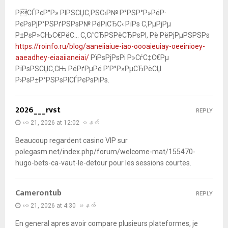
РСЃРєР°Р» РІРЅСЏС‚РЅС‹Р№ Р°РЅР°Р»РёР·
РєРѕРјР°РЅРґРЅРѕР№ РёРіСЂС‹ РїРѕ С‚РµРјРµ
Р±РѕР»СЊС€РёС… С‚СѓСЂРЅРёСЂРѕРІ, Рё РёРјРµРЅРЅРѕ
https://roinfo.ru/blog/aaneiiaiue-iao-oooaieuiay-oeeinioey-
aaeadhey-eiaaiianeiai/
РїРѕРјРѕРі Р»СѓС‡С€Рµ
РїРѕРЅСЏС‚СЊ РёРґРµРё Р’Р°Р»РµСЂРёСЏ
Р›РѕР±Р°РЅРѕРІСЃРєРѕРіРѕ.
2026___rvst
REPLY
မေ 21, 2026 at 12:02 မနက်
Beaucoup regardent casino VIP sur
polegasm.net/index.php/forum/welcome-mat/155470-
hugo-bets-ca-vaut-le-detour pour les sessions courtes.
Camerontub
REPLY
မေ 21, 2026 at 4:30 မနက်
En general apres avoir compare plusieurs plateformes, je