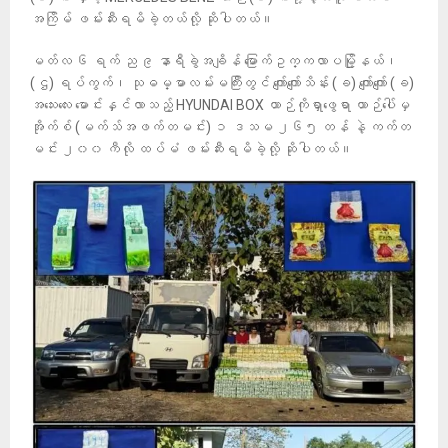
အကြိမ် ဖမ်းဆီးရမိခဲ့တယ်လို့ ဆိုပါတယ်။
မတ်လ ၆ ရက် ည ၉ နာရီခွဲအချိန် မြောက်ဥက္ကလာပမြို့နယ်၊
(ဌ) ရပ်ကွက်၊ သုဓမ္မာလမ်းမကြီးတွင် ကျော်ကျော်သိန်း (ခ) ကျော်ကျော် (ခ)
အသေးလေး မောင်းနှင်လာသည့် HYUNDAI BOX ယာဉ်ကိုရှာဖွေရာ ယာဉ်ပေါ်မှ
အိုက်စ် (မက်သ်အဖက်တမင်း) ၁ ဒသမ ၂၆၅ တန် နဲ့ ကက်တ
မင်း ၂၀၀ ကီလို ထပ်မံ ဖမ်းဆီးရမိခဲ့လို့ ဆိုပါတယ်။