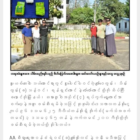
မူးယစ်ဆေးဝါး သယ်ဆောင်ရာတွင် ပူးပေါင်းပါဝင်တဲ့ ကျော်ဝေထွန်း၊ သိန်း
ထွန်း (ခ) သန့်ဇင်၊ ရန်ရှင်းအောင် နဲ့ ဇော်ဇော်အောင် တို့ကို ဆိပ်ကြီး
ခနောင်တိုမြို့နယ်၊ ဆမားဒူဝါအပိုင်း (၄) ရပ်ကွက် ရွှေကောင်းသာ
စက်လှေနဲ့အတူ ဖမ်းဆီးရမိခဲ့သဖြင့် စုစုပေါင်းဒေသကာလတန်ဖိုးငွေ
ကျပ် ၉၆ ဒသမ ၆၂၅ ဘီလီယံတန်ဖိုးရှိ အိုက်စ် (မက်သ်အဖက်
တမင်း) ၃ ဒသမ ၄၆၅ တန် နဲ့ ကက်တမင်း ၂၀၀ ကီလိုတို့ကို
ဖမ်းဆီးရမိခဲ့တယ်လို့ ဆိုပါတယ်။
AA စီးပွားရေးတာဝန်ခံ ရဲဝင်း (ခ) ကျော်စိုးလင်း နဲ့ ဇနီး မသီတာမြင့်