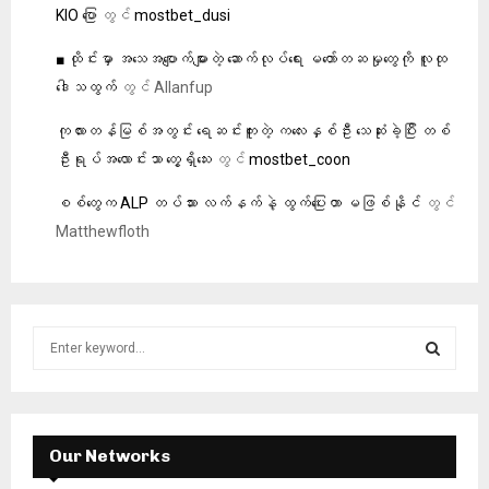
KIO ‌ပြော
တွင်
mostbet_dusi
■ ထိုင်းမှာ အသေအပျောက်များတဲ့ ဆောက်လုပ်ရေး မတော်တဆမှုတွေကို လူထု
ဒေါသထွက်
တွင်
Allanfup
ကုလားတန်မြစ်အတွင်း ရေဆင်းကူးတဲ့ ကလေးနှစ်ဦး သေဆုံးခဲ့ပြီး တစ်
ဦးရုပ်အလောင်းသာ တွေ့ရှိသေး
တွင်
mostbet_coon
စစ်တွေက ALP တပ်သား လက်နက်နဲ့ ထွက်ပြေးတာ မဖြစ်နိုင်
တွင်
Matthewfloth
S
e
a
S
r
c
E
h
Our Networks
f
A