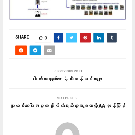
SHARE
0
PREVIOUS POST
ဒေါက်တာလှကျော်ဇော နဲ့ သီးသန့်အင်တာဗျူး
NEXT POST
မူးယစ်ဆေးဝါးအမှုက နိုင်ငံရေးသိက္ခာချတာလို့ AA တုန့်ပြန်