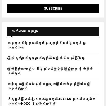
လတ်တ‌လော စာမူများ
ကမ္ဘာ့စစ်ပွဲ လူသတ်ကွင်းနဲ့ ရက္ခိုင်စစ်ပွဲအလွန် လူ့
အခွင့်အရေး
မြေပုံ ရက်ချောင်းရွာမှာ ချောင်းရေတိုက်စားလို့ အိမ် ၁ လုံး ပြိုပါသွား
မြောက်ဦးကို လေယာဉ် ၈ စီးနဲ့ ဗုံးပတ်ကြဲခဲ့လို့ ပြည်သူ ၄ ဦး ထိခိုက်
ဒဏ်ရာရ
အစိုးရ အပြောင်းအလဲနှင့် ပညာရေး အပြောင်းအလဲဟု ဆိုကြသော်လည်း
အမှန်ဆိုလျှင်
ဝီရဌာနီမြို့နယ်ရှိ‌ ဒေသခံတွေအတွက် ARAKAN လူငယ်ပရဟိတ
အသင်းက HDCO နဲ့ ပူးပေါင်းလှူဒါန်း