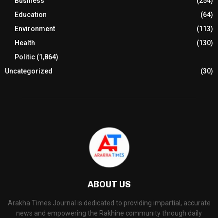
Business
(254)
Education
(64)
Environment
(113)
Health
(130)
Politic
(1,864)
Uncategorized
(30)
ABOUT US
Arakha Times Journal is dedicated to providing impartial, accurate
news and empowering the Rakhine community through daily