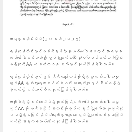
အာရက္ခတိုင်းမ်စ် (၂၀ မတ် ၂၀၂၅)
ရန်ကုန်တိုင်းတွင်ဖမ်းဆီးရမိတဲ့ မူးယစ်ဆေးဝါးအမှုတွင် အာရက္ခ
တပ်တော် ပါဝင်တယ်လို့ စွပ်စွဲချက်အပေါ် လုံးဝပါဝင်ပတ်သက်ခြင်း
မရှိဘူးလို့ AA က မတ်လ ၁၉ ရက်တွင် ထုတ်ပြန်ခဲ့ပါတယ်။
ရန်ကုန်တိုင်းတွင် ၉၆ ဘီလီယံကျော်တန်ဖိုးရှိတဲ့ မူးယစ်ဆေးဝါးအမှု
တွင် AA ရဲ့ စီးပွားရေးတာဝန်ခံ ရဲဝင်း က ရောင်းချရန် စီမံခန့်ခွဲ
ခဲ့တယ်လို့ စစ်ကောင်စီက ထုတ်ပြန်ခဲ့ပါတယ်။
အဆိုပါကဲ့သို့ စစ်ကောင်စီရဲ့ ထုတ်ပြန်ချက်အပေါ် မူးယစ်ဆေးဝါးအမှု
တွင် AA ကို မဆီမဆိုင် အတင်းယိုးစွပ်တဲ့ စွပ်စွဲချက်ဟာ ယုတ္တိလုံး
ဝ မရှိတဲ့အပြင် နိုင်ငံရေးသိက္ခာချသော စွပ်စွဲချက်တစ်ခုသာဖြစ်
တယ်လို့ အာရက္ခတပ်တော်က တုန့်ပြန်ပါတယ်။