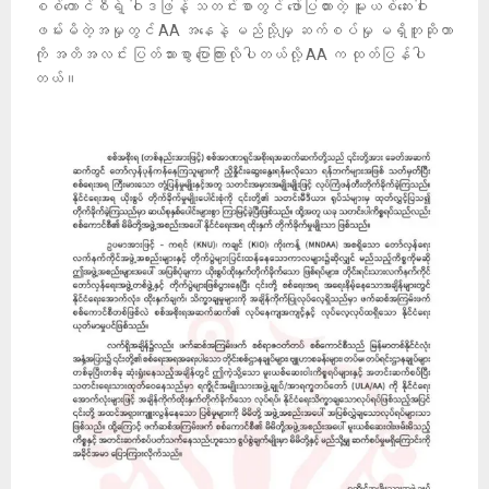
စစ်ကောင်စီရဲ့ ဝါဒဖြန့် သတင်းစာတွင် ဖော်ပြထားတဲ့ မူးယစ်ဆေးဝါး
ဖမ်းမိတဲ့အမှုတွင် AA အနေနဲ့ မည်သို့မျှ ဆက်စပ်မှု မရှိဘူဆိုတာ
ကို အတိအလင်း ပြတ်သားစွာ ပြောကြားလိုပါတယ်လို့ AA က ထုတ်ပြန်ပါ
တယ်။