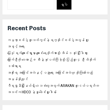
ရှာပါ
Recent Posts
ကမ္ဘာ့စစ်ပွဲ လူသတ်ကွင်းနဲ့ ရက္ခိုင်စစ်ပွဲအလွန် လူ့
အခွင့်အရေး
မြေပုံ ရက်ချောင်းရွာမှာ ချောင်းရေတိုက်စားလို့ အိမ် ၁ လုံး ပြိုပါသွား
မြောက်ဦးကို လေယာဉ် ၈ စီးနဲ့ ဗုံးပတ်ကြဲခဲ့လို့ ပြည်သူ ၄ ဦး ထိခိုက်
ဒဏ်ရာရ
အစိုးရ အပြောင်းအလဲနှင့် ပညာရေး အပြောင်းအလဲဟု ဆိုကြသော်လည်း
အမှန်ဆိုလျှင်
ဝီရဌာနီမြို့နယ်ရှိ‌ ဒေသခံတွေအတွက် ARAKAN လူငယ်ပရဟိတ
အသင်းက HDCO နဲ့ ပူးပေါင်းလှူဒါန်း