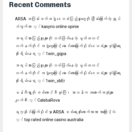
Recent Comments
ARSA အကြမ်းဖက်အဖွဲ့ ဒေသခံပြည်သူတွေကို ခြိမ်းခြောက်တဲ့ ရုပ်
သံထွက်လာ
တွင်
kasyno online opinie
အရပ်သားပြည်သူများကို သတ်ဖြတ်နေတဲ့ မွတ်ဆလင်
လက်နက်ကိုင် အဖွဲ့တွေကြောင့် မောင်တောမြောက်ပိုင်းဒေသခံများ လုံခြုံရေး
စိုးရိမ်နေရ
တွင်
1win_gqpa
အရပ်သားပြည်သူများကို သတ်ဖြတ်နေတဲ့ မွတ်ဆလင်
လက်နက်ကိုင် အဖွဲ့တွေကြောင့် မောင်တောမြောက်ပိုင်းဒေသခံများ လုံခြုံရေး
စိုးရိမ်နေရ
တွင်
1win_xbEr
မန်လီရွာကို စစ်ကောင်စီ ဗုံးကြဲ၊ သာသနိက အဆောက်အအုံများ
ပျက်စီး
တွင်
CalebaRova
ရက္ခိုင်မြောက်ပိုင်းမှာ ARSA စစ်ရေးထိုးဖောက်လာတာ ဘာကြောင့်လဲ
တွင်
top rated online casino australia