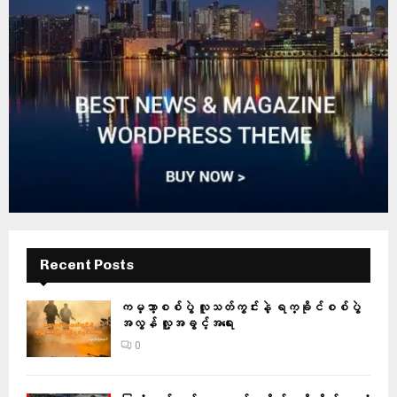
Recent Posts
ကမ္ဘာ့စစ်ပွဲ လူသတ်ကွင်းနဲ့ ရက္ခိုင်စစ်ပွဲ
အလွန် လူ့အခွင့်အရေး
0