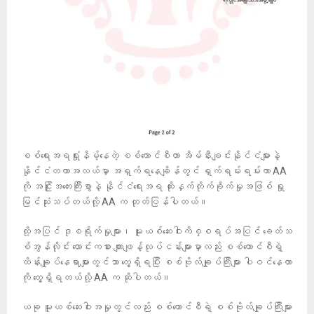
စစ်ရေးအရရှုံးနိမ့်နေတဲ့ စစ်ကောင်စီဟာ အိမ်နီးချင်းနိုင်ငံများနဲ့
နိုင်ငံတကာအလယ်မှာ အရှက်ရနေချိန်တွင် ရှက်ရမ်းရမ်းကာ AA
ကို အငြိုးအတေးကြီးစွာနဲ့ နိုင်ငံရေးအရ ထိုးနှက်တိုက်ခိုက်မှုအဖြစ် ရှု
မြင်သုံးသပ်တယ်လို့ AA က ထုတ်ပြန်ပါတယ်။
ထို့အပြင် ဒုစရိုက်မှုများ၊ မူးယစ်ဆေးဝါးကိစ္စရပ်အပြင် ခေတ်သ
စ်အွန်လိုင်း လောင်းကစား ကျားဖျန့်လုပ်ငန်းများမှာလည်း စစ်ကောင်စီရဲ့
ထိန်းချုပ်နေရာများတွင်သာ တွေ့ရှိရပြီး စစ်ဗိုလ်ချုပ်ကြီးများ ပါဝင်နေတာ
ကို တွေ့ရှိရတယ်လို့ AA က ဆိုပါတယ်။
ယခု မူးယစ်ဆေးဝါးအမှုတွင်လည်း စစ်ကောင်စီရဲ့ စစ်ဗိုလ်ချုပ်ကြီးများ