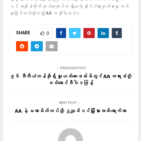
ပင် အချိန်ကိုက် လုပ်လေ့လုပ်ထ ရှိနေတဲ့ နိုင်ငံရေးယုတ်မာမှု တစ်
ခုဖြစ်တယ်လို့လည်း AA က ဆိုပါတယ်။
SHARE
0
PREVIOUS POST
၉၆ ဘီလီယံတန်ဖိုးရှိ မူးယစ်ဆေးဖမ်းမိတွင် AA တရားခံလို့
စစ်ကောင်စီဝါဒဖြန့်
NEXT POST
AA နဲ့ မဟာမိတ်တပ်တို့ ဥသျှစ်ပင်မြို့နားအထိ ရောက်လာ