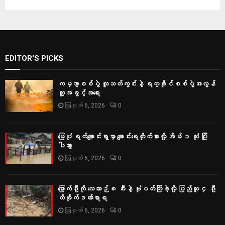
EDITOR'S PICKS
ကမ္ဘာ့စစ်ပွဲ လူသတ်ကွင်းနဲ့ ရက္ခိုင်စစ်ပွဲအလွန်
လူ့အခွင့်အရေး
ဩဂုတ် 6, 2026
0
မြေပုံ ရက်ချောင်းရွာမှာ ချောင်းရေတိုက်စားလို့ အိမ် ၁ လုံး ပြို
ပါသွား
ဩဂုတ် 6, 2026
0
မြောက်ဦးကို လေယာဉ် ၈ စီးနဲ့ ဗုံးပတ်ကြဲခဲ့လို့ ပြည်သူ ၄ ဦး
ထိခိုက်ဒဏ်ရာရ
ဩဂုတ် 6, 2026
0