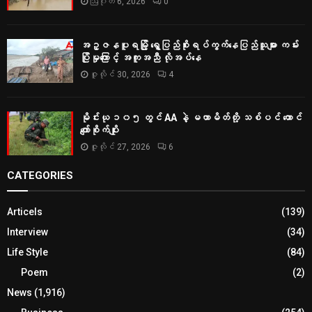
ဩဂုတ် 6, 2026
0
အဥ္ဇနပူရမြို့ ရွှေပြည်စိုးရပ်ကွက်နေပြည်သူများ ကမ်း
ပြိုမှုကြောင့် အကူအညီ လိုအပ်နေ
ဇူလိုင် 30, 2026
4
မိုင်းယု ၁၀၅ တွင် AA နဲ့ မဟာမိတ်တို့ သစ်ပင် ထောင်
ကျော်စိုက်ပျိုး
ဇူလိုင် 27, 2026
6
CATEGORIES
Articels
(139)
Interview
(34)
Life Style
(84)
Poem
(2)
News
(1,916)