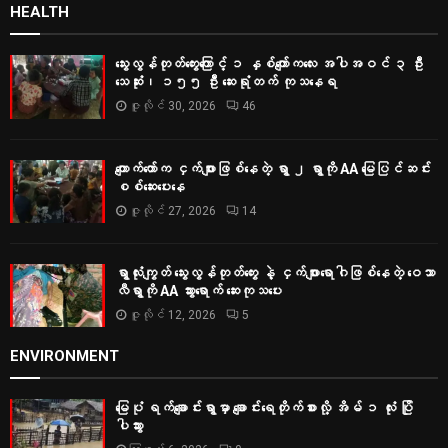
HEALTH
သွေးလွန်တုတ်ကွေးကြောင့် ၁ နှစ်ကျော်ကလေး အပါအဝင် ၃ ဦး
သေဆုံး၊ ၁၅၅ ဦး ဆေးရုံတက် ကုသနေရ
ဇူလိုင် 30, 2026
46
ကျောက်တော်က ငှက်ဖျားဖြစ်နေတဲ့ ရွာ ၂ ရွာကို AA မြေပြင်ဆင်း
စစ်‌ဆေးပေးနေ
ဇူလိုင် 27, 2026
14
ရွာလုံးကျွတ် သွေးလွန်တုတ်ကွေး နဲ့ ငှက်ဖျားရောဂါဖြစ်နေတဲ့ ဝေသာ
လီရွာကို AA သွားရောက် ဆေးကုသပေး
ဇူလိုင် 12, 2026
5
ENVIRONMENT
မြေပုံ ရက်ချောင်းရွာမှာ ချောင်းရေတိုက်စားလို့ အိမ် ၁ လုံး ပြို
ပါသွား