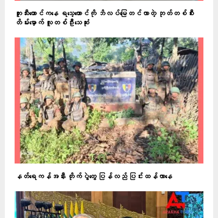
ဘူးသီးတောင်ကနေ ရသေ့တောင်ကို ဘိလပ်မြေတင်လာတဲ့ ဘုတ်တစ်စီး
တိမ်းမှောက် လူတစ်ဦးသေဆုံး
နတ်ရေကန်အနီး တိုက်ပွဲတွေ ပြန်လည် ပြင်းထန်လာနေ