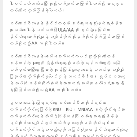
ပါဝင်ပတ်သက်နေပြီး သူတို့လက်ချက်သာ ဖြစ်ပါတယ်လို့ အာရက္ခ
တပ်တော်က ထုတ်ပြန်ခဲ့ပါတယ်။
စစ်ကောင်စီအနေနဲ့ နိုင်ငံတဝှမ်း စစ်ရေးအရရှုံးနေတဲ့အချိန်မှာ
မူးယစ်ဆေးဝါးနဲ့ ပတ်သက်ပြီး ULA/AA ကို စွပ်စွဲနေခြင်းဟာ
နိုင်ငံရေး အောက်လုံးများနဲ့ အချိန်ကိုက် ထိုးနှက်တိုက်ခိုက်ခြင်းသာ ဖြစ်
တယ်လို့လည်း AA က ဆိုပါတယ်။
စစ်ကောင်စီအနေနဲ့ ခေတ်အဆက်ဆက်ကပင် သူတို့ကို တော်လှန်
ပုန်ကန်တဲ့ သူတွေကို ညှိနှိုင်းဆွေးနွေးဖို့မလိုတဲ့ ရန်ဘက်တွေလို့ အမြဲ
သတ်မှတ်ထားပြီးတော့ ကြီးမားတဲ့ တုန့်ပြန်မှုတွေအနေနဲ့ သတင်းမှား အမျိုးမျိုး
ပြုလုပ်ကာ တိုက်ခိုက်မှုပေါင်းစုံ နဲ့ သတင်းမီဒီယာ၊ ရုပ်သံ စတာတွေ
နဲ့ လုပ်ကြံ ဖန်တီးတိုက်ခိုက်ခဲ့တာဟာလည်း ဆယ်စုနှစ်ပေါင်းများစွာ ရှိ
ခဲ့ပြီးဖြစ်တယ်လို့လည်း AA က ဆိုပါတယ်။
ဥပမာအနေနဲ့ ပြောရရင်တော့ စစ်ကောင်စီဟာ တိုင်ရင်းသား
လက်နက်ကိုင်တွေဖြစ်တဲ့ KNU၊ KIO၊ MNDAA စတဲ့ တိုင်းရင်းသား
လက်နက်ကိုင်တွေနဲ့ တိုက်ပွဲပြန်ထန်ပြီး စစ်ရေးအရရှုံးနိမ့်နဲ့
ရင်ဆိုင်လာရချိန်တွင် ဘယ်ကိစ္စတွေကိုမဆို တိုင်းရင်းသား
လက်နက်ကိုင် အဖွဲ့အစည်းတွေကို အပြစ်ပုံချကာ နိုင်ငံရေးအောက်လုံးတွေ
နဲ့ ထိုးနှက် သိက္ခာချတာတွေကို စစ်အစိုးရ အဆက်ဆက်ကတည်းက