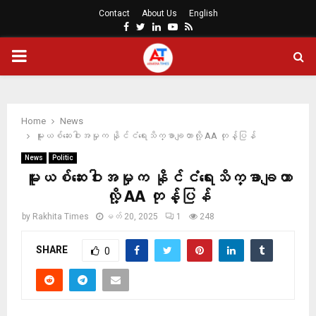
Contact
About Us
English
Facebook
Twitter
Linkedin
Youtube
Rss
PRIMARY
MENU
Home
News
မူးယစ်ဆေးဝါးအမှုက နိုင်ငံရေးသိက္ခာချတာလို့ AA တုန့်ပြန်
News
Politic
မူးယစ်ဆေးဝါးအမှုက နိုင်ငံရေးသိက္ခာချတာ
လို့ AA တုန့်ပြန်
by
Rakhita Times
မတ် 20, 2025
1
248
SHARE
0