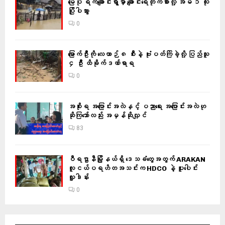
မြေပုံ ရက်ချောင်းရွာမှာ ချောင်းရေတိုက်စားလို့ အိမ် ၁ လုံး
ပြိုပါသွား
0
မြောက်ဦးကို လေယာဉ် ၈ စီးနဲ့ ဗုံးပတ်ကြဲခဲ့လို့ ပြည်သူ
၄ ဦး ထိခိုက်ဒဏ်ရာရ
0
အစိုးရ အပြောင်းအလဲနှင့် ပညာရေး အပြောင်းအလဲဟု
ဆိုကြသော်လည်း အမှန်ဆိုလျှင်
83
ဝီရဌာနီမြို့နယ်ရှိ‌ ဒေသခံတွေအတွက် ARAKAN
လူငယ်ပရဟိတအသင်းက HDCO နဲ့ ပူးပေါင်း
လှူဒါန်း
0