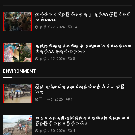
ကျောက်တော်က ငှက်ဖျားဖြစ်နေတဲ့ ရွာ ၂ ရွာကို AA မြေပြင်ဆင်း
စစ်‌ဆေးပေးနေ
ဇူလိုင် 27, 2026
14
ရွာလုံးကျွတ် သွေးလွန်တုတ်ကွေး နဲ့ ငှက်ဖျားရောဂါဖြစ်နေတဲ့ ဝေသာ
လီရွာကို AA သွားရောက် ဆေးကုသပေး
ဇူလိုင် 12, 2026
5
ENVIRONMENT
မြေပုံ ရက်ချောင်းရွာမှာ ချောင်းရေတိုက်စားလို့ အိမ် ၁ လုံး ပြို
ပါသွား
ဩဂုတ် 6, 2026
1
အဥ္ဇနပူရမြို့ ရွှေပြည်စိုးရပ်ကွက်နေပြည်သူများ ကမ်း
ပြိုမှုကြောင့် အကူအညီ လိုအပ်နေ
ဇူလိုင် 30, 2026
4