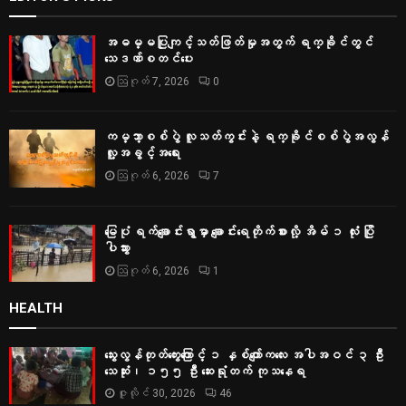
အဓမ္မပြုကျင့်သတ်ဖြတ်မှုအတွက် ရက္ခိုင်တွင်
သေဒဏ်စတင်ပေး
ဩဂုတ် 7, 2026
0
ကမ္ဘာ့စစ်ပွဲ လူသတ်ကွင်းနဲ့ ရက္ခိုင်စစ်ပွဲအလွန်
လူ့အခွင့်အရေး
ဩဂုတ် 6, 2026
7
မြေပုံ ရက်ချောင်းရွာမှာ ချောင်းရေတိုက်စားလို့ အိမ် ၁ လုံး ပြို
ပါသွား
ဩဂုတ် 6, 2026
1
HEALTH
သွေးလွန်တုတ်ကွေးကြောင့် ၁ နှစ်ကျော်ကလေး အပါအဝင် ၃ ဦး
သေဆုံး၊ ၁၅၅ ဦး ဆေးရုံတက် ကုသနေရ
ဇူလိုင် 30, 2026
46