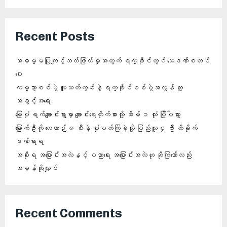
Recent Posts
အဓမ္မပြုကျင့်သတ်ဖြတ်မှုအတွက် ရက္ခိုင်တွင် သေဒဏ်စတင်
ပေး
ကမ္ဘာ့စစ်ပွဲ လူသတ်ကွင်းနဲ့ ရက္ခိုင်စစ်ပွဲအလွန် လူ့
အခွင့်အရေး
မြေပုံ ရက်ချောင်းရွာမှာ ချောင်းရေတိုက်စားလို့ အိမ် ၁ လုံး ပြိုပါသွား
မြောက်ဦးကို လေယာဉ် ၈ စီးနဲ့ ဗုံးပတ်ကြဲခဲ့လို့ ပြည်သူ ၄ ဦး ထိခိုက်
ဒဏ်ရာရ
အစိုးရ အပြောင်းအလဲနှင့် ပညာရေး အပြောင်းအလဲဟု ဆိုကြသော်လည်း
အမှန်ဆိုလျှင်
Recent Comments