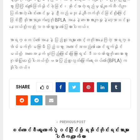
စွာ ကြံ့ကြံ့ခံကျော်ဖြတ်နိုင်ခဲ့ခြင်း၊ ခိုင်မာတဲ့ရည်မှန်းချက်ဆီ တိကျ
ပြတ်သားတဲ့ ခေါင်းဆောင်မှုနဲ့ ဦးလည်မသုန် ချီတက်တိုင်ခြင်းတို့ကြောင့်
ဖြစ်ပြီး ထိုအားသာချက်တွေကို BPLA အနေနဲ့ လေးစားအားကျမှုနဲ့ လေ့သာသင်ယူ
နေတယ်လို့လည်း သဝဏ်လွှာမှာ ဖော်ပြထားပါတယ်။
အာရက္ခတပ်တော်အနေနဲ့ ပြည်သူအများ တောင့်တလိုလားနေကြတဲ့ အာရက္ခ
အိမ်မက်ကို မကြာမီ ပြည့်ဝစွာ အကောင်အထည်ဖော် ဆောင်ရွက်နိုင်
မယ်လို့ အလေးအနက် ယုံကြည်ကြောင်း ပြောကြားရင်း ဒီသဝဏ်လွှာကို လေးစားစွာ
ဂုဏ်ပြုပေးပို့ပါတယ်လို့ ဗမာပြည်သူ့လွတ်မြောက်ရေးတပ်တော် (BPLA) က
ဆိုပါတယ်။
SHARE
0
PREVIOUS POST
စစ်ကောင်စီ ရွေးကောက်ပွဲ ဝင်ပြိုင်ဖို့ ရခိုင်တိုင်းရင်းသားများ
ပါတီက လျှောက်ထား