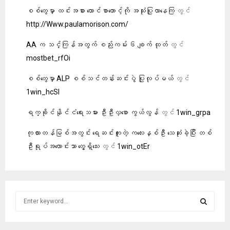
စစ်တွေမှာ ထင်းအစား လောင်စာတောင့်ကို အသုံးပြုလာနေကြ
တွင်
http://Www.paulamorison.com/
AA က သင်္ကြန်အတွက် စည်းကမ်း ၆ ချက် ထုတ်
တွင်
mostbet_rfOi
စစ်တွေမှာ ALP စစ်သင်တန်းဆင်းပွဲ ပြုလုပ်မယ်
တွင်
1win_hcSl
ရက္ခိုင်နိုင်ငံရေးသမား ဦးဦးလှစော ကွယ်လွန်
တွင်
1win_grpa
ကုလားတန်မြစ်အတွင်း ရေဆင်းကူးတဲ့ ကလေးနှစ်ဦး သေဆုံးခဲ့ပြီး တစ်
ဦးရုပ်အလောင်းသာ တွေ့ရှိသေး
တွင်
1win_otEr
S
e
a
S
r