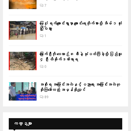
7
မြေပုံ ရက်ချောင်းရွာမှာ ချောင်းရေတိုက်စားလို့ အိမ် ၁ လုံး
ပြိုပါသွား
1
မြောက်ဦးကို လေယာဉ် ၈ စီးနဲ့ ဗုံးပတ်ကြဲခဲ့လို့ ပြည်သူ
၄ ဦး ထိခိုက်ဒဏ်ရာရ
0
အစိုးရ အပြောင်းအလဲနှင့် ပညာရေး အပြောင်းအလဲဟု
ဆိုကြသော်လည်း အမှန်ဆိုလျှင်
89
ကဏ္ဍများ