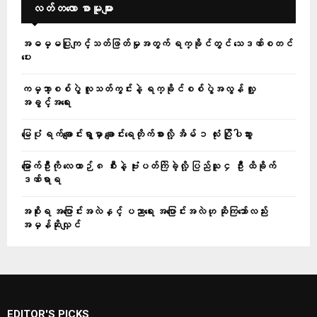
လတ်တ‌လော စာမူများ
အဓမ္မပြုကျင့်သတ်ဖြတ်မှုအတွက် ရက္ခိုင်တွင် သေဒဏ်စတင်
ပေး
ကမ္ဘာ့စစ်ပွဲ လူသတ်ကွင်းနဲ့ ရက္ခိုင်စစ်ပွဲအလွန် လူ့
အခွင့်အရေး
မြေပုံ ရက်ချောင်းရွာမှာ ချောင်းရေတိုက်စားလို့ အိမ် ၁ လုံး ပြိုပါသွား
မြောက်ဦးကို လေယာဉ် ၈ စီးနဲ့ ဗုံးပတ်ကြဲခဲ့လို့ ပြည်သူ ၄ ဦး ထိခိုက်
ဒဏ်ရာရ
အစိုးရ အပြောင်းအလဲနှင့် ပညာရေး အပြောင်းအလဲဟု ဆိုကြသော်လည်း
အမှန်ဆိုလျှင်
EDITOR'S PICKS