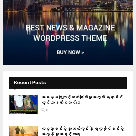
Recent Posts
အဓမ္မပြုကျင့်သတ်ဖြတ်မှုအတွက် ရက္ခိုင်
တွင် သေဒဏ်စတင်ပေး
0
ကမ္ဘာ့စစ်ပွဲ လူသတ်ကွင်းနဲ့ ရက္ခိုင်စစ်ပွဲ
အလွန် လူ့အခွင့်အရေး