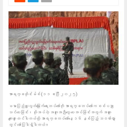
အာရက္ခတိုင်းမ်စ် (၁၁ ဧပြီ ၂၀၂၅)
ဗမာပြည်သူ့လွတ်မြောက်ရေးတပ်တော်ကို အာရက္ခတပ်တော်က စစ်ပညာ
သင်ပေးခြင်း၊ လိုအပ်တဲ့ အကူအညီတွေ ပေးအပ်ခြင်းအတွက် အထူး
ကျေးဇူးတင်ပါတယ်လို့ အာရက္ခတပ်တော်နေ့ ၁၆ နှစ်ပြည့် သဝဏ်လွှာ
တွင် ဖော်ပြပါရှိပါတယ်။