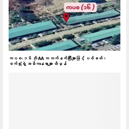
ကပစ-၁၆ ကို AA က လက်နက်ကြီးများဖြင့် ပစ်ခတ်၊
စက်ရုံရဲ့ အဓိကနေရာများ ထိမှန်