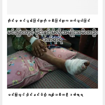
ထိုင်းမှ ခင်ပွန်းဖြစ်သူကို ဇနီးဖြစ်သူက ဆက်သွယ်ခြင်း
မင်းပြားတွင် မိုင်းနင်းမိလို့ အမျိုးသမီးတဦး ဒဏ်ရာရ