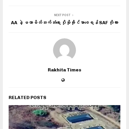
NEXT POST
AA နဲ့ မဟာမိတ်ဆက်ဆံရေး ပိုမိုခိုင်မာစေရန် SAF လိုလား
Rakhita Times
RELATED POSTS