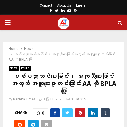
Contact
About Us
English
Facebook
Twitter
Linkedin
Youtube
Rss
PRIMARY
MENU
Home
News
စစ်ပညာသင်ပေးခြင်း၊ အကူညီပေးဖြင်းအတွက် အထူးကျေးဇူးတင်ကြောင်း
AA ကို BPLA ပြော
News
Politic
စစ်ပညာသင်ပေးခြင်း၊ အကူညီပေးဖြင်း
အတွက် အထူးကျေးဇူးတင်ကြောင်း AA ကို BPLA
ပြော
by
Rakhita Times
ဧပြီ 11, 2025
0
215
SHARE
0