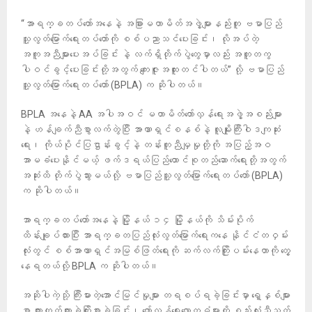
“အာရက္ခတပ်တော်အနေနဲ့ အခြားမဟာမိတ်အဖွဲ့များနည်းတူ ဗမာပြည်
သူ့လွတ်မြောက်ရေးတပ်တော်ကို စစ်ပညာသင်ပေးခြင်း၊ လိုအပ်တဲ့
အကူအညီများပေးအပ်ခြင်း နဲ့ လက်ရှိတိုက်ပွဲတွေမှာလည်း အတူတကွ
ပါဝင်ခွင့်ပေးခြင်းတို့အတွက် ကျေးဇူးအထူးတင်ပါတယ်” လို့ ဗမာပြည်
သူ့လွတ်မြောက်ရေးတပ်တော် (BPLA) က ဆိုပါတယ်။
BPLA အနေနဲ့ AA အပါအဝင် မဟာမိတ်တော်လှန်ရေးအဖွဲ့အစည်းများ
နဲ့ ဟန်ချက်ညီစွာလက်တွဲပြီး အာဏာရှင်စနစ်နဲ့ လူမျိုးကြီးဝါဒကျဆုံး
ရေး၊ ကိုယ်ပိုင်ပြဌာန်းခွင့်နဲ့ တန်းတူညီမျှမှုတို့ကို အပြည့်အဝ
အာမခံပေးနိုင်မယ့် ဖက်ဒရယ်ပြည်ထောင်စုတည်ဆောက်ရေးတို့အတွက်
အဆုံးထိ တိုက်ပွဲသွားမယ်လို့ ဗမာပြည်သူ့လွတ်မြောက်ရေးတပ်တော် (BPLA)
က ဆိုပါတယ်။
အာရက္ခတပ်တော်အနေနဲ့ မြို့နယ် ၁၄ မြို့နယ်ကို သိမ်းပိုက်
ထိန်းချုပ်ထားပြီး အာရက္ခတပြည်လုံးလွတ်မြောက်ရေးကနေ နိုင်ငံတဝှမ်း
လုံးတွင် စစ်အာဏာရှင်အမြစ်ဖြတ်ရေးကို ဆက်လက်ကြိုးပမ်းနေတာကို တွေ့
နေရတယ်လို့ BPLA က ဆိုပါတယ်။
အဆိုပါကဲ့သို့ ကြီးမားတဲ့အောင်မြင်မှုများ တရစပ်ရခဲ့ခြင်းမှာ ရှေ့နှစ်များ
စွာ ကျားကုတ်ကျားခဲကြိုးစားခဲ့ခြင်း၊ တော်လှန်ရေးလောကဓံများကို စည်းလုံးညီညွတ်