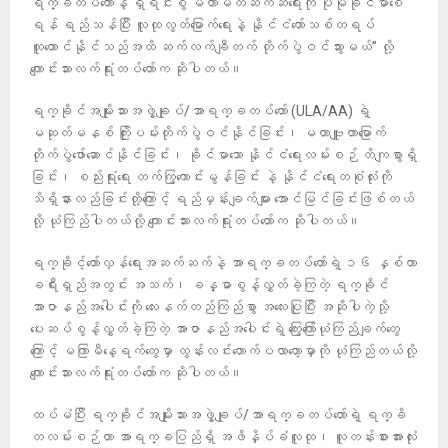
ရက္ခတပ်တော်နဲ့ ရှိရင်းစွဲ မဟာမိတ်ဆက်ဆံရေးကို ပိုမိုခိုင်မာစေ
ရန် ရည်သန်ပြီး လူထုလွတ်မြောက်ရေးနဲ့ နိုင်ငံတော်သစ်တရပ်
ထူထောင်နိုင်သည်အထိ ဆက်လက်ချီတက် တိုက်ပွဲဝင်သွားမယ်” လို့
ကျောင်းသားလက်ရုံးတပ်တော်က ဆိုပါတယ်။
ရက္ခိုင်အမျိုးသားအဖွဲ့ချုပ်/အာရက္ခတပ်တော် (ULA/AA) ရဲ့
မဆုတ်မနစ် ကြိုးပမ်းတိုက်ပွဲဝင်နိုင်ခြင်း၊ မဟာဗျူဟာမြောက်
တိုက်ပွဲဖော်ဆောင်နိုင်ခြင်း၊ ခိုင်မာသော နိုင်ငံရေးလမ်းစဉ် တိကျစွာရှိ
ခြင်း၊ စည်းရုံးရေး တက်ကြွကောင်းမွန်ခြင်း နဲ့ နိုင်ငံရေးတစုံလုံးကို
သိရှိနားလည်ခြင်းတို့ကြောင့် ရည်မှန်းချက်များ အောင်မြင်ခြင်းဖြစ်တယ်
လို့ ယုံကြည်ပါတယ်လို့ ကျောင်းသားလက်ရုံးတပ်တော်က ဆိုပါတယ်။
ရက္ခိုင့်တော်လှန်ရေးအဆက်ဆက်နဲ့ အာရက္ခတပ်တော်ရဲ့ ၁၆ နှစ်တာ
ခရီးရှည်အတွင်း အသက်၊ ခန္ဓာစွန့်လွှတ်ခဲ့ကြတဲ့ ရက္ခိုင်
အာဇာနည်အပေါင်းကို လေးနက်တည်ကြည်စွာ အလေးပြုပြီး အဆိုပါကဲ့သို့
ပေးဆပ်စွန့်လွှတ်ခဲ့ကြတဲ့ အာဇာနည်အပေါင်းရဲ့ ကြွေးကြော်ယုံကြည်ချက်တွေ
ကြောင့် မကြာမီနေ့ရက်တွေမှာ ထွန်းလင်းတောက်ပလာတော့မှာကို ယုံကြည်တယ်လို့
ကျောင်းသားလက်ရုံးတပ်တော်က ဆိုပါတယ်။
ထပ်မံပြီး ရက္ခိုင်အမျိုးသားအဖွဲ့ချုပ်/အာရက္ခတပ်တော်ရဲ့ ရက္ခိ
တလမ်းစဉ်ဟာ အာရက္ခပြည်ရှိ အဖိနှိပ်ခံလူထု၊ လူတန်းစားအားလုံး