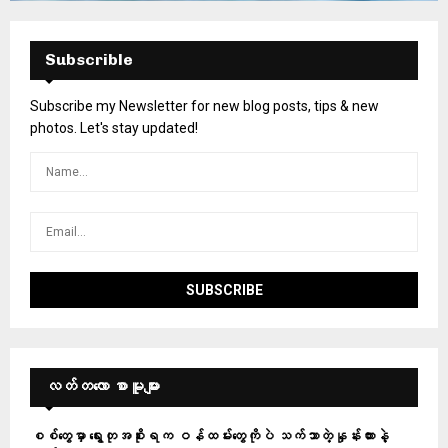
Subscrible
Subscribe my Newsletter for new blog posts, tips & new
photos. Let's stay updated!
လတ်တ‌လော စာမူများ
စစ်တွေမှာ ရွေးတုအစိုးရက ဝန်ထမ်းတွေကိုပဲ သက်သာတဲ့နှုန်းထားနဲ့