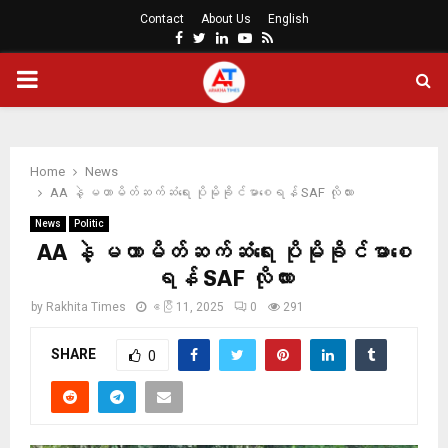
Contact
About Us
English
Facebook
Twitter
Linkedin
Youtube
Rss
PRIMARY
MENU
Home
News
AA နဲ့ မဟာမိတ်ဆက်ဆံရေး ပိုမိုခိုင်မာစေရန် SAF လိုလား
News
Politic
AA နဲ့ မဟာမိတ်ဆက်ဆံရေး ပိုမိုခိုင်မာစေ
ရန် SAF လိုလား
by
Rakhita Times
ဧပြီ 11, 2025
0
291
SHARE
0