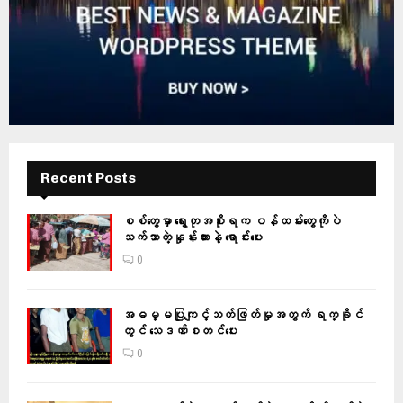
Recent Posts
စစ်တွေမှာ ရွေးတုအစိုးရက ဝန်ထမ်းတွေကိုပဲ
သက်သာတဲ့နှုန်းထားနဲ့ ရောင်းပေး
0
အဓမ္မပြုကျင့်သတ်ဖြတ်မှုအတွက် ရက္ခိုင်
တွင် သေဒဏ်စတင်ပေး
0