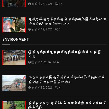
ဇူလိုင် 27, 2026
14
ရွာလုံးကျွတ် သွေးလွန်တုတ်ကွေး နဲ့ ငှက်ဖျားရောဂါဖြစ်နေတဲ့ ဝေသာ
လီရွာကို AA သွားရောက် ဆေးကုသပေး
ဇူလိုင် 12, 2026
5
ENVIRONMENT
မြေပုံ ရက်ချောင်းရွာမှာ ချောင်းရေတိုက်စားလို့ အိမ် ၁ လုံး ပြို
ပါသွား
ဩဂုတ် 6, 2026
6
အဥ္ဇနပူရမြို့ ရွှေပြည်စိုးရပ်ကွက်နေပြည်သူများ ကမ်း
ပြိုမှုကြောင့် အကူအညီ လိုအပ်နေ
ဇူလိုင် 30, 2026
4
မိုင်းယု ၁၀၅ တွင် AA နဲ့ မဟာမိတ်တို့ သစ်ပင် ထောင်
ကျော်စိုက်ပျိုး