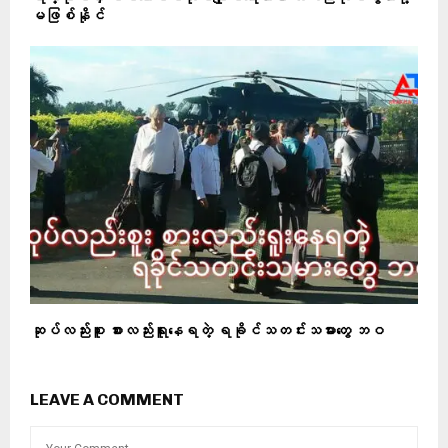
မဖြစ်နိုင်
ဆုပ်လည်းစူး စားလည်းရူးနေရတဲ့ ရခိုင်သတင်းသမားတွေ ဘဝ
LEAVE A COMMENT