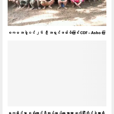
စကမ အဖွဲ့ဝင် ၂၆ ဦး အရှင်ဖမ်းမိကြောင်း CDF – Asho ပြော
ရက္ခိုင်မှာ စစ်ကောင်စီအုပ်ချုပ်ရေးအာဏာ ဆက်ပြီးကိုင်စွဲထားဖို့