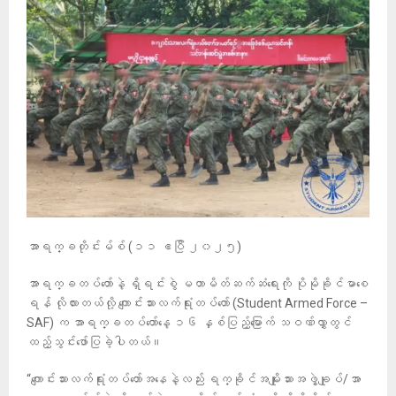
အာရက္ခတိုင်းမ်စ် (၁၁ ဧပြီ ၂၀၂၅)
အာရက္ခတပ်တော်နဲ့ ရှိရင်းစွဲ မဟာမိတ်ဆက်ဆံရေးကို ပိုမိုခိုင်မာစေ
ရန် လိုလားတယ်လို့ ကျောင်းသားလက်ရုံးတပ်တော် (Student Armed Force –
SAF) က အာရက္ခတပ်တော်နေ့ ၁၆ နှစ်ပြည့်မြောက် သဝဏ်လွှာတွင်
ထည့်သွင်းဖော်ပြခဲ့ပါတယ်။
“ကျောင်းသားလက်ရုံးတပ်တော်အနေနဲ့လည်း ရက္ခိုင်အမျိုးသားအဖွဲ့ချုပ်/အာ