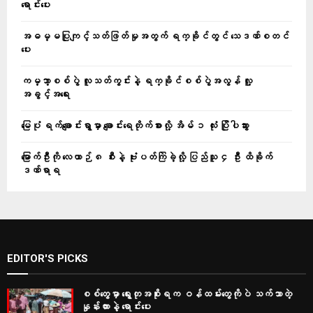
ရောင်းပေး
အဓမ္မပြုကျင့်သတ်ဖြတ်မှုအတွက် ရက္ခိုင်တွင် သေဒဏ်စတင်
ပေး
ကမ္ဘာ့စစ်ပွဲ လူသတ်ကွင်းနဲ့ ရက္ခိုင်စစ်ပွဲအလွန် လူ့
အခွင့်အရေး
မြေပုံ ရက်ချောင်းရွာမှာ ချောင်းရေတိုက်စားလို့ အိမ် ၁ လုံး ပြိုပါသွား
မြောက်ဦးကို လေယာဉ် ၈ စီးနဲ့ ဗုံးပတ်ကြဲခဲ့လို့ ပြည်သူ ၄ ဦး ထိခိုက်
ဒဏ်ရာရ
EDITOR'S PICKS
စစ်တွေမှာ ရွေးတုအစိုးရက ဝန်ထမ်းတွေကိုပဲ သက်သာတဲ့
နှုန်းထားနဲ့ ရောင်းပေး