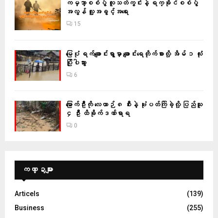
ကမ္ဘာ့စစ်ပွဲ လူသတ်ကွင်းနဲ့ ရက္ခိုင်စစ်ပွဲ
အလွန် လူ့အခွင့်အရေး
15
မြေပုံ ရက်ချောင်းရွာမှာ ချောင်းရေတိုက်စားလို့ အိမ် ၁ လုံး
ပြိုပါသွား
6
မြောက်ဦးကို လေယာဉ် ၈ စီးနဲ့ ဗုံးပတ်ကြဲခဲ့လို့ ပြည်သူ
၄ ဦး ထိခိုက်ဒဏ်ရာရ
0
ကဏ္ဍများ
Articels
(139)
Business
(255)