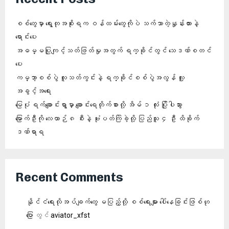
စစ်တွေမှာ ရွေးတုအစိုးရက ဝန်ထမ်းတွေကိုပဲ သက်သာတဲ့နှုန်းထားနဲ့
ရောင်းပေး
အဓမ္မပြုကျင့်သတ်ဖြတ်မှုအတွက် ရက္ခိုင်တွင် သေဒဏ်စတင်
ပေး
ကမ္ဘာ့စစ်ပွဲ လူသတ်ကွင်းနဲ့ ရက္ခိုင်စစ်ပွဲအလွန် လူ့
အခွင့်အရေး
မြေပုံ ရက်ချောင်းရွာမှာ ချောင်းရေတိုက်စားလို့ အိမ် ၁ လုံး ပြိုပါသွား
မြောက်ဦးကို လေယာဉ် ၈ စီးနဲ့ ဗုံးပတ်ကြဲခဲ့လို့ ပြည်သူ ၄ ဦး ထိခိုက်
ဒဏ်ရာရ
Recent Comments
နိုင်ငံရေးလိုအပ်ချက်တွေ မပြည့်လို့ စစ်ရေးများ ပေါ်နေခြင်းဖြစ်ဟု
ပြော
တွင်
aviator_xfst