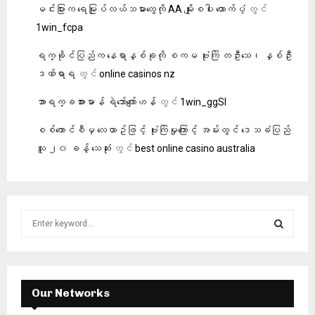
မင်းပြားက ရေမြုပ်လယ်သမားတွေကို AA မျိုးစပါး ထောက်ပံ့
တွင်
1win_fcpa
ရက္ခိုင်ပြည်က နေရာနှစ်ခုကို စကမ ဗုံးကြဲ တဦးသေ၊ နှစ်ဦး
ဒဏ်ရာရ
တွင်
online casinos nz
အာရက္ခအားမာန် ရဲဘော်ကျော်ဟန်
တွင်
1win_ggSl
စစ်ကောင်စီမှ လေယာဥ်ဖြင့် ဗုံးကြဲမှုကြောင့် အမ်းတွင် ဒေသခံပြည်
သူ ၂၀ ခန့် သေဆုံး
တွင်
best online casino australia
S
e
a
S
r
c
E
h
Our Networks
f
A