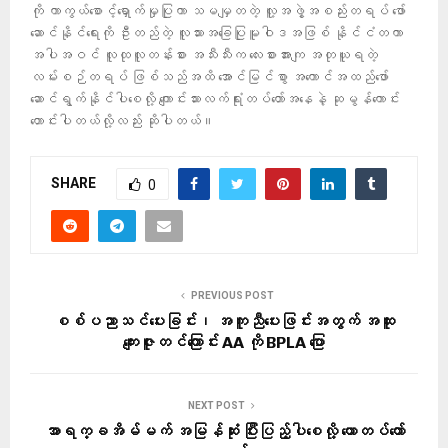
ကို ကာကွယ်စောင့်ရှောက်မှုပြုကာ သမမျှတတဲ့ လူ့အဖွဲ့အစည်းတရပ် ဖော်
ဆောင်နိုင်ရေးကို ဦးတည်တဲ့ လူသားအခြေပြုမူဝါဒအဖြစ် နိုင်ငံတကာ
အပါအဝင် လူထုလူတန်းစား အသီးသီးက လေးစားအားကျ အတုယူရတဲ့
လမ်းစဉ်တရပ် ဖြစ်သည်အထိ အောင်မြင်စွာ အကောင်အထည်ဖော်
ဆောင်ရွက်နိုင်ပါစေလို့ ကျောင်းသားလက်ရုံးတပ်တော်အနေနဲ့ ဆုမွန်ကောင်း
တောင်းပါတယ်လို့လည်း ဆိုပါတယ်။
SHARE
0
PREVIOUS POST
စစ်ပညာသင်ပေးခြင်း၊ အကူညီပေးဖြင်းအတွက် အထူး
ကျေးဇူးတင်ကြောင်း AA ကို BPLA ပြော
NEXT POST
အာရက္ခအိမ်မက် အမြန်ဆုံး ပြီးပြည့်ပါစေလို့ ယောတပ်တော်