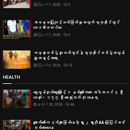
ဩဂုတ် 7, 2026
0
အဓမ္မပြုကျင့်သတ်ဖြတ်မှုအတွက် ရက္ခိုင်တွင်
သေဒဏ်စတင်ပေး
ဩဂုတ် 7, 2026
0
ကမ္ဘာ့စစ်ပွဲ လူသတ်ကွင်းနဲ့ ရက္ခိုင်စစ်ပွဲအလွန်
လူ့အခွင့်အရေး
ဩဂုတ် 6, 2026
15
HEALTH
သွေးလွန်တုတ်ကွေးကြောင့် ၁ နှစ်ကျော်ကလေး အပါအဝင် ၃ ဦး
သေဆုံး၊ ၁၅၅ ဦး ဆေးရုံတက် ကုသနေရ
ဇူလိုင် 30, 2026
46
ကျောက်တော်က ငှက်ဖျားဖြစ်နေတဲ့ ရွာ ၂ ရွာကို AA မြေပြင်ဆင်း
စစ်‌ဆေးပေးနေ