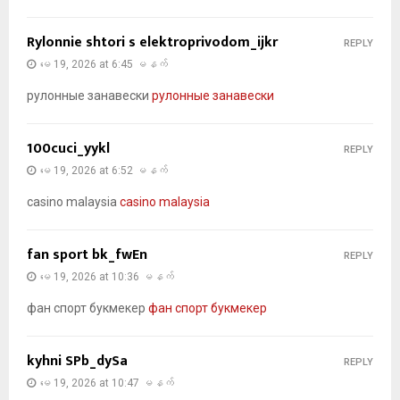
Rylonnie shtori s elektroprivodom_ijkr
REPLY
မေ 19, 2026 at 6:45 မနက်
рулонные занавески
рулонные занавески
100cuci_yykl
REPLY
မေ 19, 2026 at 6:52 မနက်
casino malaysia
casino malaysia
fan sport bk_fwEn
REPLY
မေ 19, 2026 at 10:36 မနက်
фан спорт букмекер
фан спорт букмекер
kyhni SPb_dySa
REPLY
မေ 19, 2026 at 10:47 မနက်