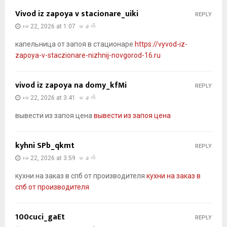
Vivod iz zapoya v stacionare_uiki
REPLY
မေ 22, 2026 at 1:07 မနက်
капельница от запоя в стационаре
https://vyvod-iz-
zapoya-v-staczionare-nizhnij-novgorod-16.ru
vivod iz zapoya na domy_kfMi
REPLY
မေ 22, 2026 at 3:41 မနက်
вывести из запоя цена
вывести из запоя цена
kyhni SPb_qkmt
REPLY
မေ 22, 2026 at 3:59 မနက်
кухни на заказ в спб от производителя
кухни на заказ в
спб от производителя
100cuci_gaEt
REPLY