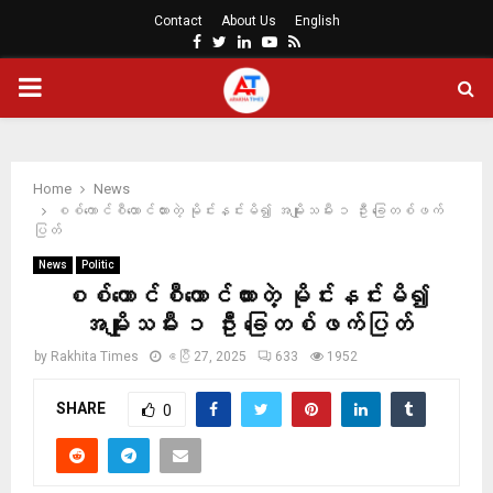
Contact
About Us
English
Facebook
Twitter
Linkedin
Youtube
Rss
PRIMARY
MENU
Home
News
စစ်ကောင်စီထောင်ထားတဲ့ မိုင်းနင်းမိ၍ အမျိုးသမီး ၁ ဦး ခြေတစ်ဖက်
ပြတ်
News
Politic
စစ်ကောင်စီထောင်ထားတဲ့ မိုင်းနင်းမိ၍
အမျိုးသမီး ၁ ဦး ခြေတစ်ဖက်ပြတ်
by
Rakhita Times
ဧပြီ 27, 2025
633
1952
SHARE
0