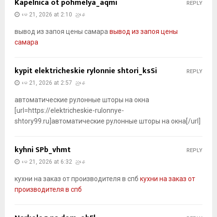
Kapelnica ot pohmelya_aqmi
REPLY
မေ 21, 2026 at 2:10 ညနေ
вывод из запоя цены самара
вывод из запоя цены
самара
kypit elektricheskie rylonnie shtori_ksSi
REPLY
မေ 21, 2026 at 2:57 ညနေ
автоматические рулонные шторы на окна
[url=https://elektricheskie-rulonnye-
shtory99.ru]автоматические рулонные шторы на окна[/url]
kyhni SPb_vhmt
REPLY
မေ 21, 2026 at 6:32 ညနေ
кухни на заказ от производителя в спб
кухни на заказ от
производителя в спб