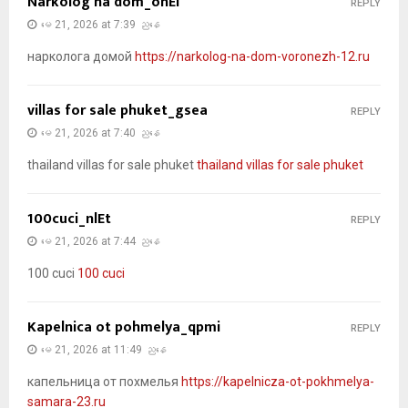
Narkolog na dom_ohEl
REPLY
မေ 21, 2026 at 7:39 ညနေ
нарколога домой
https://narkolog-na-dom-voronezh-12.ru
villas for sale phuket_gsea
REPLY
မေ 21, 2026 at 7:40 ညနေ
thailand villas for sale phuket
thailand villas for sale phuket
100cuci_nlEt
REPLY
မေ 21, 2026 at 7:44 ညနေ
100 cuci
100 cuci
Kapelnica ot pohmelya_qpmi
REPLY
မေ 21, 2026 at 11:49 ညနေ
капельница от похмелья
https://kapelnicza-ot-pokhmelya-
samara-23.ru