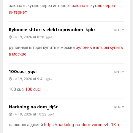
заказать кухню через интернет
заказать кухню через
интернет
Rylonnie shtori s elektroprivodom_kpkr
REPLY
မေ 19, 2026 at 8:28 ညနေ
рулонные шторы купить в москве
рулонные шторы купить
в москве
100cuci_yqsi
REPLY
မေ 19, 2026 at 9:41 ညနေ
100 cuci
100 cuci
Narkolog na dom_djSr
REPLY
မေ 19, 2026 at 10:22 ညနေ
нарколога домой
https://narkolog-na-dom-voronezh-13.ru