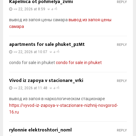
Kapelnica ot pohmelya_zvmi
REPLY
မေ 22, 2026 at 8:59 မနက်
вывод из запоя цены самара
вывод из запоя цены
самара
apartments for sale phuket_pzMt
REPLY
မေ 22, 2026 at 10:07 မနက်
condo for sale in phuket
condo for sale in phuket
Vivod iz zapoya v stacionare_vrki
REPLY
မေ 22, 2026 at 11:48 မနက်
вывод из запоя в наркологическом стационаре
https://vyvod-iz-zapoya-v-staczionare-nizhnij-novgorod-
16.ru
rylonnie elektroshtori_noml
REPLY