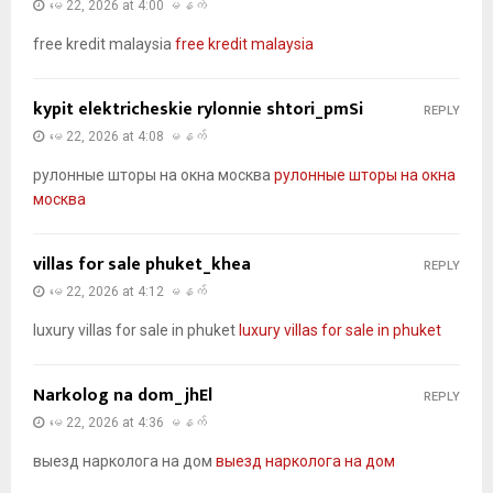
မေ 22, 2026 at 4:00 မနက်
free kredit malaysia
free kredit malaysia
kypit elektricheskie rylonnie shtori_pmSi
REPLY
မေ 22, 2026 at 4:08 မနက်
рулонные шторы на окна москва
рулонные шторы на окна
москва
villas for sale phuket_khea
REPLY
မေ 22, 2026 at 4:12 မနက်
luxury villas for sale in phuket
luxury villas for sale in phuket
Narkolog na dom_jhEl
REPLY
မေ 22, 2026 at 4:36 မနက်
выезд нарколога на дом
выезд нарколога на дом