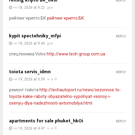
reiting kripto BK_oesi
REPLY
မေ 18, 2026 at 9:22 ညနေ
рейтинг крипто БК
рейтинг крипто БК
kypit spectehniky_mfpi
REPLY
မေ 18, 2026 at 9:43 ညနေ
спецтехника Volvo
http://www.tech-group.com.ua
toiota servis_idmn
REPLY
မေ 19, 2026 at 3:39 မနက်
ремонт тойота
http://techautoport.ru/news/sezonnoe-to-
toyota-kakie-raboty-obyazatelno-vypolnyat-vesnoy-i-
osenyu-dlya-nadezhnosti-avtomobilya.html
apartments for sale phuket_hkOi
REPLY
မေ 19, 2026 at 4:47 မနက်