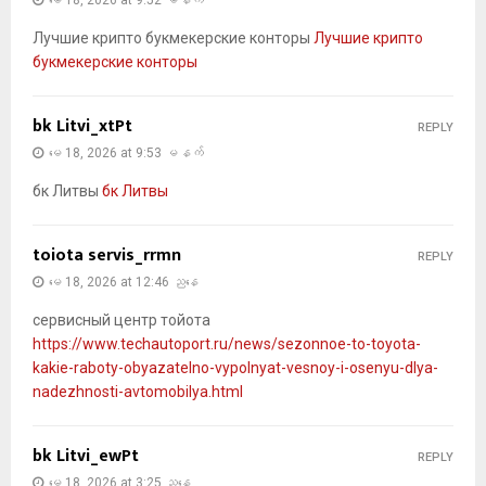
Лучшие крипто букмекерские конторы
Лучшие крипто
букмекерские конторы
bk Litvi_xtPt
REPLY
မေ 18, 2026 at 9:53 မနက်
бк Литвы
бк Литвы
toiota servis_rrmn
REPLY
မေ 18, 2026 at 12:46 ညနေ
сервисный центр тойота
https://www.techautoport.ru/news/sezonnoe-to-toyota-
kakie-raboty-obyazatelno-vypolnyat-vesnoy-i-osenyu-dlya-
nadezhnosti-avtomobilya.html
bk Litvi_ewPt
REPLY
မေ 18, 2026 at 3:25 ညနေ