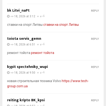
bk Litvi_naPt
REPLY
မေ 18, 2026 at 3:12 မနက်
ставки на спорт Литвы
ставки на спорт Литвы
toiota servis_gemn
REPLY
မေ 18, 2026 at 6:51 မနက်
ремонт тойота
ремонт тойота
kypit spectehniky_wupi
REPLY
မေ 18, 2026 at 9:50 မနက်
новая строительная техника Volvo
https://www.tech-
group.com.ua
reiting kripto BK_kpsi
REPLY
မေ 18, 2026 at 9:52 မနက်