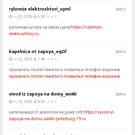
rylonnie elektroshtori_uyml
REPLY
မေ 22, 2026 at 6:30 မနက်
рулонная штора на заказ цена
https://rulonnye-
elektroshtory.ru
kapelnica ot zapoya_eqOl
REPLY
မေ 22, 2026 at 7:48 မနက်
прокапать после тяжелого похмелья телефон воронеж
прокапать после тяжелого похмелья телефон воронеж
vivod iz zapoya na domy_wvMi
REPLY
မေ 22, 2026 at 8:55 မနက်
капельница от алкоголя на дому спб
https://vyvod-iz-
zapoya-na-domu-sankt-peterburg-19.ru