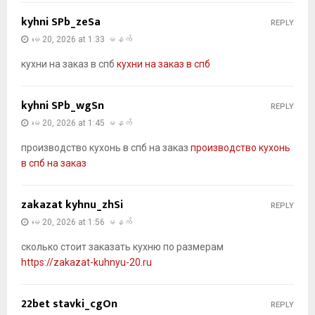
kyhni SPb_zeSa
REPLY
မေ 20, 2026 at 1:33 မနက်
кухни на заказ в спб
кухни на заказ в спб
kyhni SPb_wgSn
REPLY
မေ 20, 2026 at 1:45 မနက်
производство кухонь в спб на заказ
производство кухонь
в спб на заказ
zakazat kyhnu_zhSi
REPLY
မေ 20, 2026 at 1:56 မနက်
сколько стоит заказать кухню по размерам
https://zakazat-kuhnyu-20.ru
22bet stavki_cgOn
REPLY