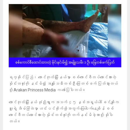
ရက္ခိုင်ပြည်၊ တောင်ကုတ်မြို့နယ်မှာ စစ်ကောင်စီတပ်ထောင်ထားတဲ့
မိုင်းတလုံးကို နင်းမိ၍ အမျိုးသမီးတစ်ဦး ခြေတစ်ဖက် ပြတ်သွားတယ်
လို့ Arakan Princess Media က ဖော်ပြပါတယ်။
တောင်ကုတ်မြို့နယ် ဖုံညိုရွာက အသက် ၄၅ နှစ်အရွယ် ဒေါ်ခင်ချိုက
သူ့ရဲ့ အိမ်ခြံထဲမှာ ဟင်းပင်စိုက်ဖို့အတွက် မြေပေါက်နေချိန် စစ်
ကောင်စီတပ်ထောင်ထားတဲ့ မိုင်းတစ်လုံးကို တက်နင်းမိခဲ့တာလို့ ဆိုပါ
တယ်။