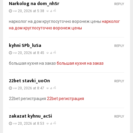
Narkolog na dom_nhSr
REPLY
မေ 20, 2026 at 5:38 မနက်
нарколог на дом круглосуточно воронеж цены
нарколог
на дом круглосуточно воронеж цены
kyhni SPb_luSa
REPLY
မေ 20, 2026 at 8:45 မနက်
большая кухня на заказ
большая кухня на заказ
22bet stavki_uoOn
REPLY
မေ 20, 2026 at 8:47 မနက်
22bet регистрация
22bet регистрация
zakazat kyhnu_acSi
REPLY
မေ 20, 2026 at 8:53 မနက်