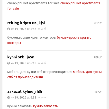
cheap phuket apartments for sale
cheap phuket apartments
for sale
reiting kripto BK_kjsi
REPLY
မေ 19, 2026 at 4:55 မနက်
букмекерские крипто конторы
букмекерские крипто
конторы
kyhni SPb_jaSn
REPLY
မေ 19, 2026 at 5:13 မနက်
мебель для кухни спб от производителя
мебель для кухни
спб от производителя
zakazat kyhnu_rhSi
REPLY
မေ 19, 2026 at 6:38 မနက်
кухню заказать
кухню заказать