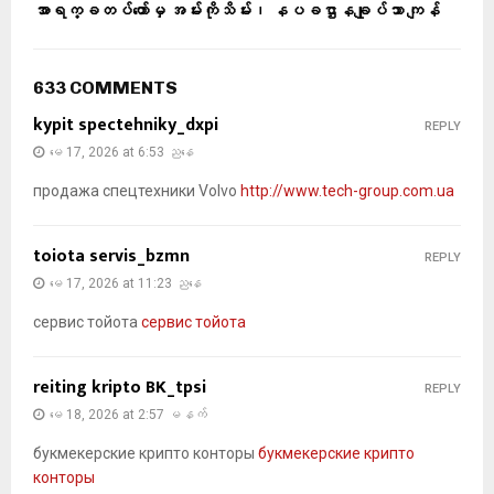
အာရက္ခတပ်တော်မှ အမ်းကိုသိမ်း၊ နပခဌာနချုပ်သာ ကျန်
633 COMMENTS
kypit spectehniky_dxpi
REPLY
မေ 17, 2026 at 6:53 ညနေ
продажа спецтехники Volvo
http://www.tech-group.com.ua
toiota servis_bzmn
REPLY
မေ 17, 2026 at 11:23 ညနေ
сервис тойота
сервис тойота
reiting kripto BK_tpsi
REPLY
မေ 18, 2026 at 2:57 မနက်
букмекерские крипто конторы
букмекерские крипто
конторы