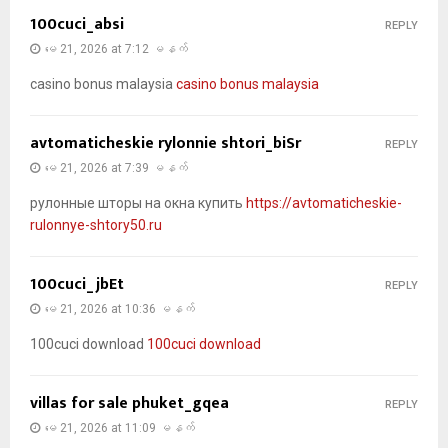
100cuci_absi
REPLY
မေ 21, 2026 at 7:12 မနက်
casino bonus malaysia
casino bonus malaysia
avtomaticheskie rylonnie shtori_biSr
REPLY
မေ 21, 2026 at 7:39 မနက်
рулонные шторы на окна купить
https://avtomaticheskie-
rulonnye-shtory50.ru
100cuci_jbEt
REPLY
မေ 21, 2026 at 10:36 မနက်
100cuci download
100cuci download
villas for sale phuket_gqea
REPLY
မေ 21, 2026 at 11:09 မနက်