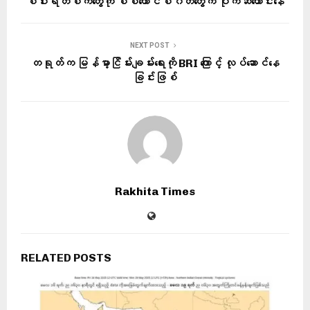
စပါးရိတ်စက်တွေကို စစ်ကောင်စီဂိတ်တွေက ပိုက်ဆံတောင်းနေ
NEXT POST
တရုတ်က မြန်မာ့ငြိမ်းချမ်းရေးကို BRI ကြောင့် လုပ်ဆောင်နေ
ခြင်းဖြစ်
Rakhita Times
RELATED POSTS