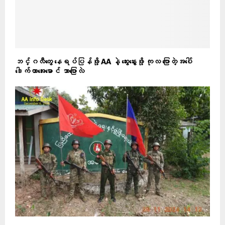
ဘင်္ဂလီတွေ နေရပ်ပြန်ဖို့ AA နဲ့ ဆွေးနွေးဖို့ ကုလ ပြောတဲ့အပေါ်
ဒေါက်တာအေးမောင် ဘာပြောလဲ