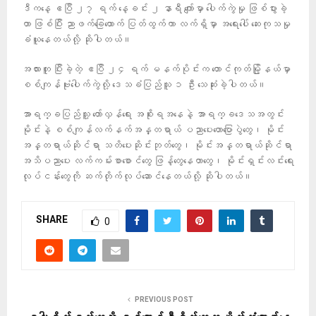
ဒီကနေ့ ဧပြီ ၂၇ ရက် နေ့ခင်း ၂ နာရီ ကျော်မှာ ပေါက်ကွဲမှု ဖြစ်ပွားခဲ့
တာ ဖြစ်ပြီး ညာဖက်ခြေထောက် ပြတ်ထွက်ကာ လက်ရှိမှာ အရေးပေါ် ဆေးကုသမှု
ခံယူနေတယ်လို့ ဆိုပါတယ်။
အလားတူ ပြီးခဲ့တဲ့ ဧပြီ ၂၄ ရက် မနက်ပိုင်းက တောင်ကုတ်မြို့နယ်မှာ
စစ်ကျန်ဗုံးပေါက်ကွဲလို့ ဒေသခံပြည်သူ ၁ ဦး သေဆုံးခဲ့ပါတယ်။
အာရက္ခပြည်သူ့ တော်လှန်ရေး အစိုးရအနေနဲ့ အာရက္ခဒေသအတွင်း
မိုင်းနဲ့ စစ်ကျန်လက်နက်အန္တရာယ် ပညာပေးဟောပြောပွဲတွေ၊ မိုင်း
အန္တရာယ်ဆိုင်ရာ သတိပေးဆိုင်းဘုတ်တွေ၊ မိုင်းအန္တရာယ်ဆိုင်ရာ
အသိပညာပေး လက်ကမ်းစာစောင်တွေ ဖြန့်တွေနေတာတွေ၊ မိုင်းရှင်းလင်းရေး
လုပ်ငန်းတွေကို ဆက်တိုက်လုပ်ဆောင်နေတယ်လို့ ဆိုပါတယ်။
SHARE
0
PREVIOUS POST