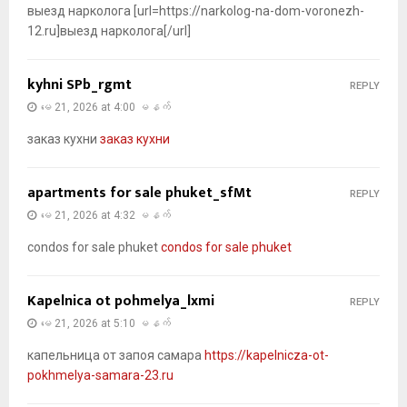
выезд нарколога [url=https://narkolog-na-dom-voronezh-
12.ru]выезд нарколога[/url]
kyhni SPb_rgmt
REPLY
မေ 21, 2026 at 4:00 မနက်
заказ кухни
заказ кухни
apartments for sale phuket_sfMt
REPLY
မေ 21, 2026 at 4:32 မနက်
condos for sale phuket
condos for sale phuket
Kapelnica ot pohmelya_lxmi
REPLY
မေ 21, 2026 at 5:10 မနက်
капельница от запоя самара
https://kapelnicza-ot-
pokhmelya-samara-23.ru