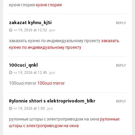
кухня глория
кухня глория
zakazat kyhnu_kjSi
REPLY
မေ 19, 2026 at 12:32 ညနေ
заказать кухню по индивидуальному проекту
заказать
кухню по индивидуальному проекту
100cuci_qnkl
REPLY
မေ 19, 2026 at 12:45 ညနေ
100cuci mirror
100cuci mirror
Rylonnie shtori s elektroprivodom_blkr
REPLY
မေ 19, 2026 at 1:00 ညနေ
рулонные шторы с электроприводом на окна
рулонные
шторы с электроприводом на окна