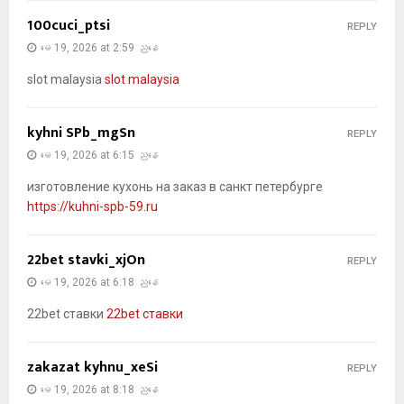
100cuci_ptsi
REPLY
မေ 19, 2026 at 2:59 ညနေ
slot malaysia
slot malaysia
kyhni SPb_mgSn
REPLY
မေ 19, 2026 at 6:15 ညနေ
изготовление кухонь на заказ в санкт петербурге
https://kuhni-spb-59.ru
22bet stavki_xjOn
REPLY
မေ 19, 2026 at 6:18 ညနေ
22bet ставки
22bet ставки
zakazat kyhnu_xeSi
REPLY
မေ 19, 2026 at 8:18 ညနေ