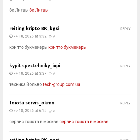
бк Литвы
бк Литвы
reiting kripto BK_kgsi
REPLY
မေ 18, 2026 at 3:32 ညနေ
крипто букмекеры
крипто букмекеры
kypit spectehniky_ixpi
REPLY
မေ 18, 2026 at 3:37 ညနေ
техника Вольво
tech-group.com.ua
toiota servis_okmn
REPLY
မေ 18, 2026 at 6:15 ညနေ
сервис тойота в москве
сервис тойота в москве