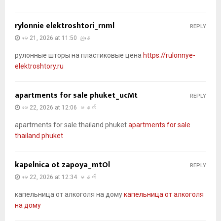
rylonnie elektroshtori_rnml
REPLY
မေ 21, 2026 at 11:50 ညနေ
рулонные шторы на пластиковые цена
https://rulonnye-
elektroshtory.ru
apartments for sale phuket_ucMt
REPLY
မေ 22, 2026 at 12:06 မနက်
apartments for sale thailand phuket
apartments for sale
thailand phuket
kapelnica ot zapoya_mtOl
REPLY
မေ 22, 2026 at 12:34 မနက်
капельница от алкоголя на дому
капельница от алкоголя
на дому