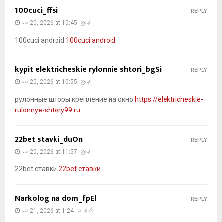
100cuci_ffsi
REPLY
မေ 20, 2026 at 10:45 ညနေ
100cuci android
100cuci android
kypit elektricheskie rylonnie shtori_bgSi
REPLY
မေ 20, 2026 at 10:55 ညနေ
рулонные шторы крепление на окно
https://elektricheskie-
rulonnye-shtory99.ru
22bet stavki_duOn
REPLY
မေ 20, 2026 at 11:57 ညနေ
22bet ставки
22bet ставки
Narkolog na dom_fpEl
REPLY
မေ 21, 2026 at 1:24 မနက်