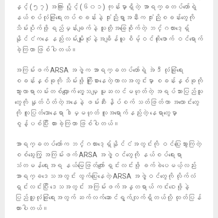
နှင့် (၅၇) အကြား ပွိုင့် (၆၀၁) ကုန်းမှာရှိတဲ့ အာရက္ခတပ်တော်ရဲ့
နယ်စပ်လုံခြုံရေးတပ်စခန်းနဲ့ ဒုံးညိုရွာအနီးက ဒုံးညိုစခန်းတွေကို
သိမ်းပိုက်ဖို့ ရည်မှန်းချက်နဲ့ သူတို့အခြေစိုက်တဲ့ ဘင်္ဂလားဒေ့ရှ်
နိုင်ငံကနေ နည်းလမ်းမျိုးစုံနဲ့အချိန်ယူ စိမ့်ဝင်ထိုးဖောက် ဝင်ရောက်
ခဲ့ကြတာ ဖြစ်ပါတယ်။
အကြမ်းဖက် ARSA အဖွဲ့က အာရက္ခတပ်တော်ရဲ့ အဲဒီ လုံခြုံရေး
စခန်းနှစ်ခုကို သိမ်းဖို့ ကြိုးစားနေတဲ့ကာလအတွင်းမှာ စခန်းနှစ်ခုကို
သွားလာရာလမ်းတစ်လျှောက် တွေ့သမျှ မူဆလင်မဟုတ်တဲ့ အရပ်သားပြည်သူ
တွေကို နှုတ်ပိတ်တဲ့အနေနဲ့ ဖမ်းဆီး နှိပ်စက် သတ်ဖြတ်ကာ အလောင်းတွေ
ကို လူပြတ်သောနေရာ ဒါမှမဟုတ် လူအရောက်နည်းတဲ့ နေရာတွေမှာ
စွန့်ပစ်ပြီး ထားခဲ့ကြတာ ဖြစ်ပါတယ်။
အာရက္ခတပ်တော်က ဘင်္ဂလားဒေ့ရှ်နိုင်ငံအတွင်းကို ဝင်ပြေးသွားကြတဲ့
စစ်သွေးကြွ အကြမ်းဖက် ARSA အဖွဲ့ဝင်တွေကို နယ်စပ်ရေးရာ
သံတမန်ရေးအရ နယ်မြေဖြတ်ကျော် ရှင်းလင်းဖို့ ခက်ခဲပေမယ့်လည်း
အာရက္ခဒေသအတွင်း ထွက်ပြေးနေတဲ့ ARSA အဖွဲ့ဝင်တွေကို လိုက်လံ
ရှင်းလင်းပြီး ဒေသအတွင်း အကြမ်းဖက်အန္တရာယ် ကင်းဝေးဖို့နဲ့
ပြည်သူ့လုံခြုံရေးအတွက် ဆက်လက်ဆောင်ရွက်လျက်ရှိတယ်လို့ ထုတ်ပြန်
ထားပါတယ်။