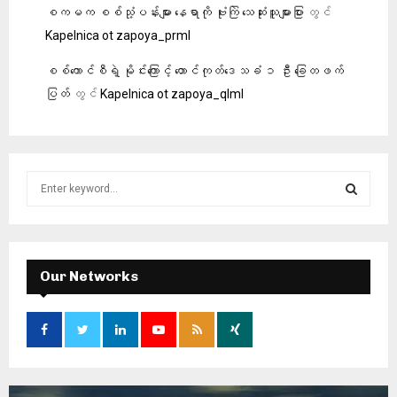
စကမက စစ်သုံ့ပန်းများ နေရာကို ဗုံးကြဲ သေဆုံးသူများပြား
တွင်
Kapelnica ot zapoya_prml
စစ်ကောင်စီရဲ့ မိုင်းကြောင့် တောင်ကုတ်ဒေသခံ ၁ ဦး ခြေတဖက်
ပြတ်
တွင်
Kapelnica ot zapoya_qlml
S
e
a
S
r
c
E
h
Our Networks
f
A
o
r
R
:
C