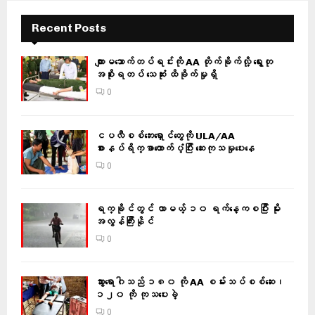
Recent Posts
ကျားမသောက်တပ်ရင်းကို AA တိုက်ခိုက်လို့ ရွေးတု
အစိုးရတပ် သေဆုံး ထိခိုက်မှုရှိ
0
ငပလီစစ်ဘေးရှောင်တွေကို ULA/AA
စားနပ်ရိက္ခာထောက်ပံ့ပြီး ဆေးကုသမှုပေးနေ
0
ရက္ခိုင်တွင် လာမယ့် ၁၀ ရက်နေ့ကစပြီး မိုး
အလွန်ကြီးနိုင်
0
သွားရောဂါသည် ၁၈၀ ကို AA စမ်းသပ်စစ်ဆေး၊
၁၂၀ ကို ကုသပေးခဲ့
0