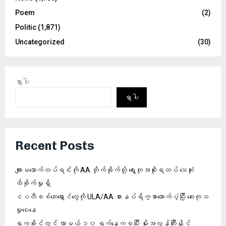
Poem
(2)
Politic
(1,871)
Uncategorized
(30)
ရှာပါ
ရှာပါ
Recent Posts
ကျားမသောက်တပ်ရင်းကို AA တိုက်ခိုက်လို့ ရွေးတုအစိုးရတပ် သေဆုံး
ထိခိုက်မှုရှိ
ငပလီစစ်ဘေးရှောင်တွေကို ULA/AA စားနပ်ရိက္ခာထောက်ပံ့ပြီး ဆေးကုသ
မှုပေးနေ
ရက္ခိုင်တွင် လာမယ့် ၁၀ ရက်နေ့ကစပြီး မိုးအလွန်ကြီးနိုင်