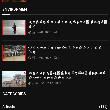
ENVIRONMENT
ရက္ခိုင်တွင် လာမယ့် ၁၀ ရက်နေ့ကစပြီး မိုးအလွန်ကြီး
နိုင်
ဩဂုတ် 8, 2026
0
မြေပုံ ရက်ချောင်းရွာမှာ ချောင်းရေတိုက်စားလို့ အိမ် ၁ လုံး ပြို
ပါသွား
ဩဂုတ် 6, 2026
7
အဥ္ဇနပူရမြို့ ရွှေပြည်စိုးရပ်ကွက်နေပြည်သူများ ကမ်း
ပြိုမှုကြောင့် အကူအညီ လိုအပ်နေ
ဇူလိုင် 30, 2026
4
CATEGORIES
Articels
(139)