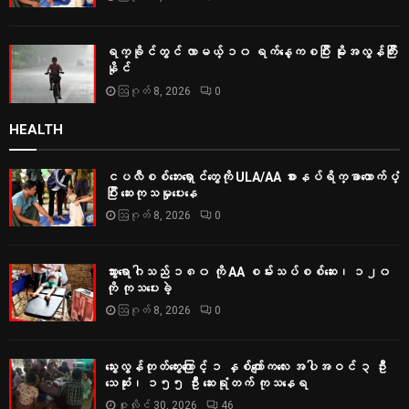
ရက္ခိုင်တွင် လာမယ့် ၁၀ ရက်နေ့ကစပြီး မိုးအလွန်ကြီး
နိုင်
ဩဂုတ် 8, 2026
0
HEALTH
ငပလီစစ်ဘေးရှောင်တွေကို ULA/AA စားနပ်ရိက္ခာထောက်ပံ့
ပြီး ဆေးကုသမှုပေးနေ
ဩဂုတ် 8, 2026
0
သွားရောဂါသည် ၁၈၀ ကို AA စမ်းသပ်စစ်ဆေး၊ ၁၂၀
ကို ကုသပေးခဲ့
ဩဂုတ် 8, 2026
0
သွေးလွန်တုတ်ကွေးကြောင့် ၁ နှစ်ကျော်ကလေး အပါအဝင် ၃ ဦး
သေဆုံး၊ ၁၅၅ ဦး ဆေးရုံတက် ကုသနေရ
ဇူလိုင် 30, 2026
46