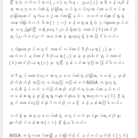
ပြီးခဲ့တဲ့ စက်တင်ဘာလ (၂၈) ရက်နေ့၊ ညနေ (၃) နာရီခန့်အချိန်
မှာ အာရက္ခတပ်တော်ရဲ့ လုံခြုံရေး တပ်ဖွဲ့ဝင်တွေ မောင်တောနယ်စပ်မှာ
လုံခြုံရေးဆောင် ရွက်နေစဉ် မောင်တောမြို့နယ်၊ အထက်အင်းချောင်းရွာရဲ့
အနောက်မြောက်ဘက် မီတာ (၇၇၀) ခန့်အကွာမှာရှိတဲ့ ငှက်ပျောတောအုပ်ထဲ
မှာ အရည်ပျော်ပြီး အရိုးစုတွေပဲ ကျန်ရှိတော့တဲ့ အလောင်း (၆) လောင်းကို
ရုပ်ပျက်ဆင်းပျက် အနေအထားနဲ့ ရှာဖွေတွေ့ရှိခဲ့တာ ဖြစ်ပါတယ်။
ငှက်ပျောတောအုပ်အတွင်း အလောင်း တစ်လောင်းစီကို နေရာ (၂) ခု၊
နောက်ထပ် နှစ်လောင်းစီကို နေရာ (၂) ခုနဲ့ စုစုပေါင်း ရုပ်အလောင်း
(၆) လောင်းကို နေရာ (၄) ခု ခွဲပြီး စွန်းပစ်ထားခဲ့ကြတာ ဖြစ်ပါတယ်။
အဲဒီရုပ်အလောင်းတွေက အာရက္ခတပ်တော်ရဲ့ လုံခြုံရေး စခန်း ၂ ခုကို
တိုက်ခိုက်ဖို့ လာကြတဲ့ စစ်သွေးကြွ အကြမ်းဖက် ARSA အဖွဲ့တွေရဲ့
ဖမ်းဆီးနှိပ်စက် သတ်ဖြတ်တာကို ခံလိုက်ရတဲ့ မောင်တောနယ်စပ်
တမန်းသားရွာနဲ့ ဒုံးညိုရွာရွာက ပျောက်ဆုံးနေတဲ့ ရွာသားတွေထဲကမှ (၆) ဦးရဲ့
ရုပ်အလောင်းတွေဖြစ်နိုင်​တယ်လို့ ကနဦး ခန့်မှန်းထားကြပါတယ်။
လက်ရှိမှာ အာရက္ခတပ်တော်ရဲ့ အရပ်ဘက် အုပ်ချုပ်ရေးထံကို လူ
ပျောက်တိုင်တန်းထားတာ (၁၀) ဦးရှိနေပါတယ်။
ARSA အဖွဲ့က မောင်တောမြို့နယ် မြောက်ပိုင်း နယ်စပ်မှတ်တိုင် (၅၆)