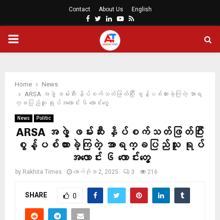
Contact
About Us
English
Facebook
Twitter
Linkedin
Youtube
Rss
PRIMARY
MENU
Home
News
ARSA အဖွဲ့ ဖမ်းဆီး နှိပ်စက်သတ်ဖြတ်ပြီး စွန့်ပစ်ထားခဲ့ကြတဲ့ အာရ
က္ခပြည်သူ ရုပ်အလောင်း ၆ လောင်းတွေ့
News
Politic
ARSA အဖွဲ့ ဖမ်းဆီး နှိပ်စက်သတ်ဖြတ်ပြီး
စွန့်ပစ်ထားခဲ့ကြတဲ့ အာရက္ခပြည်သူ ရုပ်
အလောင်း ၆ လောင်းတွေ့
by
Rakhita Times
အောက်တိုဘာ 2, 2025
3
216
SHARE
0