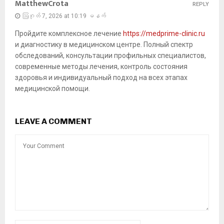
MatthewCrota
REPLY
ဩဂုတ် 7, 2026 at 10:19 မနက်
Пройдите комплексное лечение
https://medprime-clinic.ru
и диагностику в медицинском центре. Полный спектр
обследований, консультации профильных специалистов,
современные методы лечения, контроль состояния
здоровья и индивидуальный подход на всех этапах
медицинской помощи.
LEAVE A COMMENT