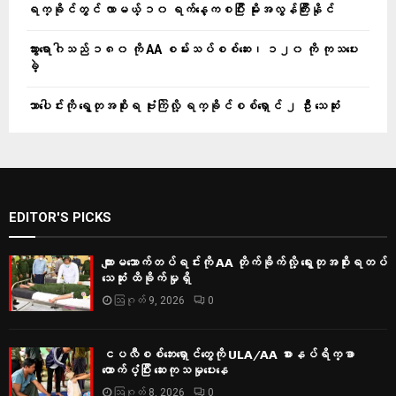
ရက္ခိုင်တွင် လာမယ့် ၁၀ ရက်နေ့ကစပြီး မိုးအလွန်ကြီးနိုင်
သွားရောဂါသည် ၁၈၀ ကို AA စမ်းသပ်စစ်ဆေး၊ ၁၂၀ ကို ကုသပေး
ခဲ့
သာပေါင်းကို ရွေတုအစိုးရ ဗုံးကြဲလို့ ရက္ခိုင်စစ်ရှောင် ၂ ဦး သေဆုံး
EDITOR'S PICKS
ကျားမသောက်တပ်ရင်းကို AA တိုက်ခိုက်လို့ ရွေးတုအစိုးရတပ်
သေဆုံး ထိခိုက်မှုရှိ
ဩဂုတ် 9, 2026
0
ငပလီစစ်ဘေးရှောင်တွေကို ULA/AA စားနပ်ရိက္ခာ
ထောက်ပံ့ပြီး ဆေးကုသမှုပေးနေ
ဩဂုတ် 8, 2026
0