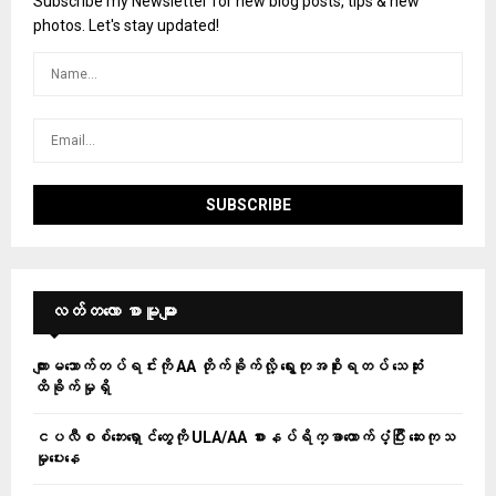
Subscribe my Newsletter for new blog posts, tips & new
photos. Let's stay updated!
လတ်တ‌လော စာမူများ
ကျားမသောက်တပ်ရင်းကို AA တိုက်ခိုက်လို့ ရွေးတုအစိုးရတပ် သေဆုံး
ထိခိုက်မှုရှိ
ငပလီစစ်ဘေးရှောင်တွေကို ULA/AA စားနပ်ရိက္ခာထောက်ပံ့ပြီး ဆေးကုသ
မှုပေးနေ