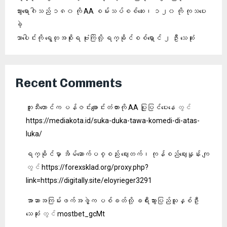
သွားရောဂါသည် ၁၈၀ ကို AA စမ်းသပ်စစ်ဆေး၊ ၁၂၀ ကို ကုသပေး
ခဲ့
သာပေါင်းကို ရွေတုအစိုးရ ဗုံးကြဲလို့ ရက္ခိုင်စစ်ရှောင် ၂ ဦး သေဆုံး
Recent Comments
ဘူးသီးတောင်က ပန်ဇင်းချောင်းတံတားကို AA ပြုပြင်ပေးနေ
တွင်
https://mediakota.id/suka-duka-tawa-komedi-di-atas-
luka/
ရက္ခိုင်မှာ အိမ်ဆောက်ပစ္စည်း ဈေးတက်၊ ကုန်စည်ဈေးနှုန်း ကျ
တွင်
https://forexsklad.org/proxy.php?
link=https://digitally.site/eloyrieger3291
အာဆာအကြမ်းဖက်အဖွဲ့က ပစ်ခတ်လို့ ခရီးသွားပြည်သူနှစ်ဦး
သေဆုံး
တွင်
mostbet_gcMt