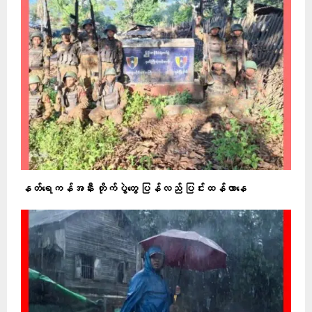
နတ်ရေကန်အနီး တိုက်ပွဲတွေ ပြန်လည် ပြင်းထန်လာနေ