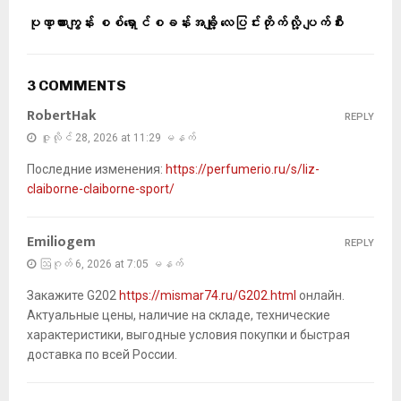
ပုဏ္ဏားကျွန်း စစ်ရှောင်စခန်းအချို့ လေပြင်းတိုက်လို့ ပျက်စီး
3 COMMENTS
RobertHak
REPLY
ဇူလိုင် 28, 2026 at 11:29 မနက်
Последние изменения:
https://perfumerio.ru/s/liz-
claiborne-claiborne-sport/
Emiliogem
REPLY
ဩဂုတ် 6, 2026 at 7:05 မနက်
Закажите G202
https://mismar74.ru/G202.html
онлайн.
Актуальные цены, наличие на складе, технические
характеристики, выгодные условия покупки и быстрая
доставка по всей России.