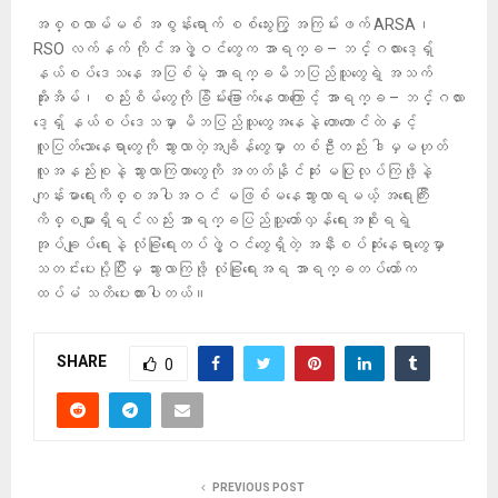
အစ္စလာမ်မစ် အစွန်းရောက် စစ်သွေးကြွ အကြမ်းဖက် ARSA၊
RSO လက်နက် ကိုင်အဖွဲ့ဝင်တွေက အာရက္ခ – ဘင်္ဂလားဒေ့ရှ်
နယ်စပ်ဒေသနေ အပြစ်မဲ့ အာရက္ခမိဘပြည်သူတွေရဲ့ အသက်
အိုးအိမ်၊ စည်းစိမ်တွေကို ခြိမ်းခြောက်နေတာကြောင့် အာရက္ခ – ဘင်္ဂလား
ဒေ့ရှ် နယ်စပ်ဒေသမှာ မိဘပြည်သူတွေအနေနဲ့ တောတောင်ထဲနှင့်
လူပြတ်သောနေရာတွေကို သွားလာတဲ့အချိန်တွေမှာ တစ်ဦးတည်း ဒါမှမဟုတ်
လူအနည်းစုနဲ့ သွားလာကြတာတွေကို အတတ်နိုင်ဆုံး မပြုလုပ်ကြဖို့နဲ့
ကျန်းမာရေးကိစ္စအပါအဝင် မဖြစ်မနေသွားလာရမယ့် အရေးကြီး
ကိစ္စများရှိရင်လည်း အာရက္ခပြည်သူ့တော်လှန်ရေးအစိုးရရဲ့
အုပ်ချုပ်ရေးနဲ့ လုံခြုံရေးတပ်ဖွဲ့ဝင်တွေရှိတဲ့ အနီးစပ်ဆုံးနေရာတွေမှာ
သတင်းပေးပို့ပြီးမှ သွားလာကြဖို့ လုံခြုံရေးအရ အာရက္ခတပ်တော်က
ထပ်မံ သတိပေးထားပါတယ်။
SHARE
0
PREVIOUS POST