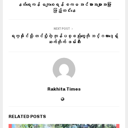
နတ်ရေကန် မကျစေရန် စကမ အင်အားအများအပြား
ဖြည့်တင်းနေ
NEXT POST
ရက္ခိုင်သို့ တင်ပို့တဲ့ ကုန်ပစ္စည်းတွေကို ဘင်္ဂလားဒေ့ရှ်
ဆက်တိုက် ဖမ်းဆီး
Rakhita Times
RELATED POSTS