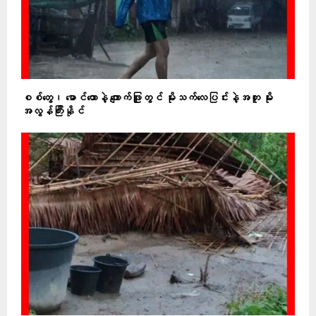
စစ်တွေ၊ မောင်တောနဲ့ ကျောက်ဖြူတွင် မိုးသက်လေပြင်းနဲ့အတူ မိုး
အလွန်ကြီးနိုင်