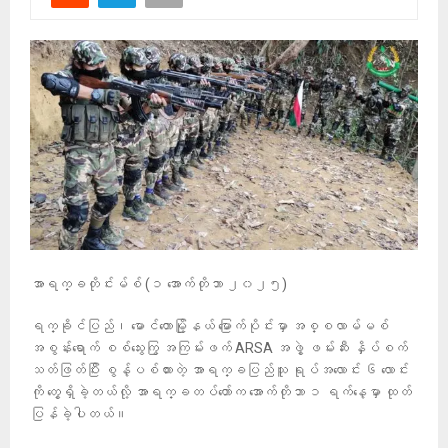
အာရက္ခတိုင်းမ်စ် (၁ အောက်တိုဘာ ၂၀၂၅)
ရက္ခိုင်ပြည်၊ မောင်တောမြို့နယ် မြောက်ပိုင်းမှာ အစ္စလာမ်မစ်
အစွန်းရောက် စစ်သွေးကြွ အကြမ်းဖက် ARSA အဖွဲ့ ဖမ်းဆီး နှိပ်စက်
သတ်ဖြတ်ပြီး စွန့်ပစ်ထားတဲ့ အာရက္ခပြည်သူ ရုပ်အလောင်း ၆ လောင်း
ကို တွေ့ရှိခဲ့တယ်လို့ အာရက္ခတပ်တော်က အောက်တိုဘာ ၁ ရက်နေ့မှာ ထုတ်
ပြန်ခဲ့ပါတယ်။