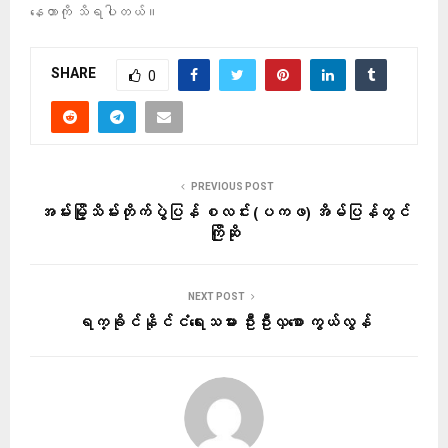
နေတာကို သိရပါတယ်။
SHARE
0
PREVIOUS POST
အမ်းမြို့သိမ်းတိုက်ပွဲပြန် စလင်း (ပကဖ) အိမ်ပြန်တွင်
ကြိုဆို
NEXT POST
ရက္ခိုင်နိုင်ငံရေးသမား ဦးဦးလှစော ကွယ်လွန်