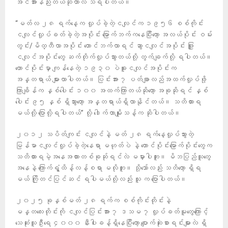
အင်အားနည်းတယ်ဆိုတာလဲ သိရပါတယ်။
“မတ်လ ၂၈ ရက်နေ့က လှုပ်ခဲ့တဲ့ငလျင်က ၁၉၅၆ စစ်ကိုင်း
ငလျင်လှုပ်ခတ်ခဲ့တဲ့အပိုင်း မြောက်ဘက်ကနေပြီးတော့ အလယ်ပိုင်း ဝမ်း
တွင်း/မိထ္တီလာအပိုင်း တောင်ဘက်လာရင် ဆွာငလျင်အပိုင်း ဖြူး
ငလျင်အပိုင်းတွေ ဆက်တိုက်လှုပ်သွားတယ်လို့ တွက်ချက်လို့ ရပါတယ်။
တောင်ပိုင်းမှာ ကျန်နေတဲ့ ၁၉၃၀ ပဲခူးငလျင်အပိုင်းက
အန္တရာယ် များလာပါတယ်။ ပြင်းအား ၇ ပတ်ချာလည်အထက်လှုပ်ဖို့
ကြာချိန်က နှစ်ပေါင်း ၁၀၀ အထက်ကြာတယ်ဆိုတော့ အခုဆိုရင် နှစ်
ပေါင်း ၉၅ နှစ် ရှိသွားတော့ အန္တရာယ်ရှိလာနိုင်တယ်။ သတိထားရ
မယ်လို့ ပြောလို့ရပါတယ်” လို့ ဒေါက်တာမျိုးသန့်က ဆိုပါတယ်။
၂၀၁၂ သပိတ်ကျင်း ငလျင်နဲ့ မတ် ၂၈ ရက်နေ့လှုပ်သွားတဲ့
မြန်မာငလျင်လှုပ်ခဲ့တဲ့နေရာ မဟုတ်ပဲ နဲ့ တောင်ပိုင်းမြောက်ပိုင်းတွေက
သတိထားရမဲ့အနေအထားတစ်ခုဆ်ုရင်လဲ မမှားပါဘူး။ မိဘပြည်သူတွေ
အနေနဲ့ ကြောက်ရွံ့ထိန့်လန့်စရာ မလိုဘူး။ သို့သော်လည်း သတိတော့ ရှိရ
မယ် ကြိုတင်ပြင်ဆင် ရပါမယ်လို့လည်း သူ က ပြောပါတယ်။
၂၀၂၅ ခုနှစ်မတ် ၂၈ ရက်က စစ်ကိုင်းတိုင်းနဲ့
မန္တလေးတိုင်းကို ငလျင်ပြင်းအား ၇ ဒသမ ၇ လှုပ်ခတ်မူတွေကြောင့်
သေဆုံးသူဦးရေ ၄၀၀၀ နီးပါးခန့်ရှိနေပြီးတော့ ပျောက်ဆုဲးစားရင်းများလဲ ရှိ