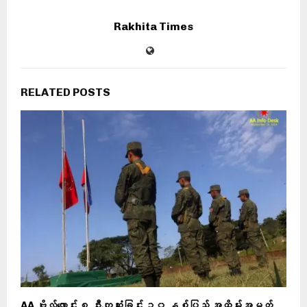
Rakhita Times
RELATED POSTS
AA ဗိုလ်လောင်း ၈ ဦးကျဆုံးခြင်း ၁၀ နှစ်ပြည့် အထိမ်းအမှတ်