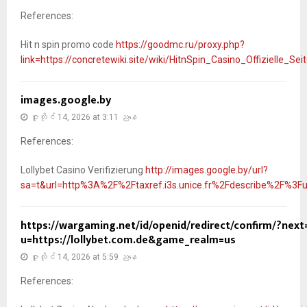
References:
Hit n spin promo code
https://goodmc.ru/proxy.php?
link=https://concretewiki.site/wiki/HitnSpin_Casino_Offizielle
images.google.by
ဇူလိုင် 14, 2026 at 3:11 ညနေ
References:
Lollybet Casino Verifizierung
http://images.google.by/url?
sa=t&url=http%3A%2F%2Ftaxref.i3s.unice.fr%2Fdescribe%2F%3F
https://wargaming.net/id/openid/redirect/confirm/?next
u=https://lollybet.com.de&game_realm=us
ဇူလိုင် 14, 2026 at 5:59 ညနေ
References: