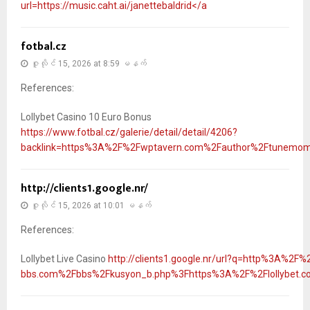
url=https://music.caht.ai/janettebaldrid</a
fotbal.cz
ဇူလိုင် 15, 2026 at 8:59 မနက်
References:
Lollybet Casino 10 Euro Bonus
https://www.fotbal.cz/galerie/detail/detail/4206?
backlink=https%3A%2F%2Fwptavern.com%2Fauthor%2Ftunemo
http://clients1.google.nr/
ဇူလိုင် 15, 2026 at 10:01 မနက်
References:
Lollybet Live Casino
http://clients1.google.nr/url?q=http%3A%2F%
bbs.com%2Fbbs%2Fkusyon_b.php%3Fhttps%3A%2F%2Flollybet.c