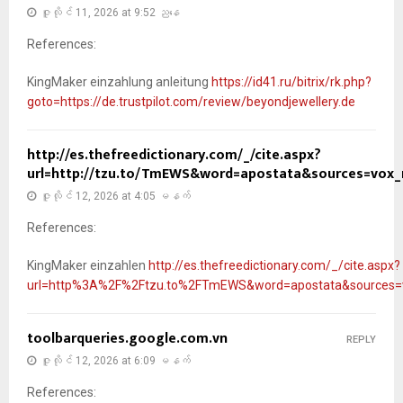
ဇူလိုင် 11, 2026 at 9:52 ညနေ
References:
KingMaker einzahlung anleitung
https://id41.ru/bitrix/rk.php?
goto=https://de.trustpilot.com/review/beyondjewellery.de
http://es.thefreedictionary.com/_/cite.aspx?
url=http://tzu.to/TmEWS&word=apostata&sources=vox_m
ဇူလိုင် 12, 2026 at 4:05 မနက်
References:
KingMaker einzahlen
http://es.thefreedictionary.com/_/cite.aspx?
url=http%3A%2F%2Ftzu.to%2FTmEWS&word=apostata&sources=vo
toolbarqueries.google.com.vn
REPLY
ဇူလိုင် 12, 2026 at 6:09 မနက်
References: