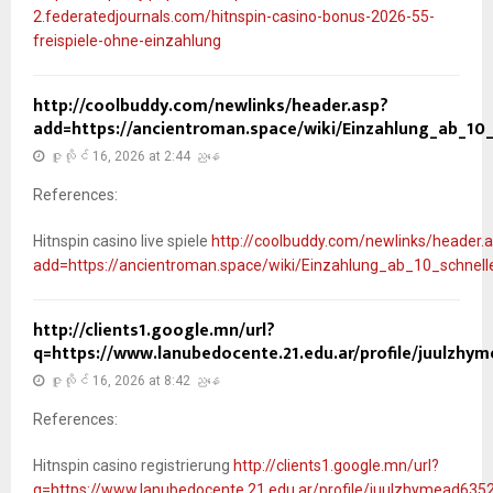
2.federatedjournals.com/hitnspin-casino-bonus-2026-55-
freispiele-ohne-einzahlung
http://coolbuddy.com/newlinks/header.asp?
add=https://ancientroman.space/wiki/Einzahlung_ab_10
ဇူလိုင် 16, 2026 at 2:44 ညနေ
References:
Hitnspin casino live spiele
http://coolbuddy.com/newlinks/header.
add=https://ancientroman.space/wiki/Einzahlung_ab_10_schnel
http://clients1.google.mn/url?
q=https://www.lanubedocente.21.edu.ar/profile/juulzhym
ဇူလိုင် 16, 2026 at 8:42 ညနေ
References:
Hitnspin casino registrierung
http://clients1.google.mn/url?
q=https://www.lanubedocente.21.edu.ar/profile/juulzhymead6352