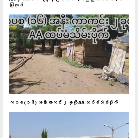
ပြုလုပ်
ကပစ (၁၆) အနီး ကာကင်း ၂ ခုကို AA ထပ်မံသိမ်းပိုက်