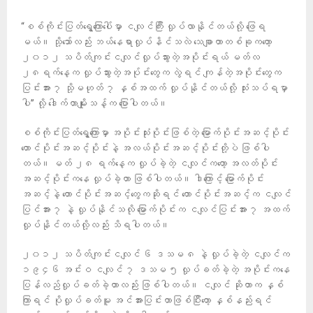
“စစ်ကိုင်းပြတ်ရွေ့ကြောပေါ်မှာ ငလျင်ကြီး လှုပ်လာနိုင်တယ်လို့ ဖြေရ
မယ်။ သို့သော်လည်း ဘယ်နေရာလှုပ်နိင်သလဲ သေချာတာတစ်ခုကတော့
၂၀၁၂ သပိတ်ကျင်းငလျင်လှုပ်သွားတဲ့အပိုင်းရယ် မတ်လ
၂၈ရက်နေ့က လှုပ်သွားတဲ့အပ်ုင်းတွေက လွဲရင် ကျန်တဲ့အပိုင်းတွေက
ပြင်းအား ၇ သို့မဟုတ် ၇ နှစ်အထက် လှုပ်နိုင်တယ်လို့ သုံးသပ်ရမှာ
ပါ” လို့ ဒေါက်တာမျိုးသန့်က ပြောပါတယ်။
စစ်ကိုင်းပြတ်ရွေ့ကြောမှာ အပိုင်းသုံးပိုင်းဖြစ်တဲ့ မြောက်ပိုင်းအဆင့်ပိုင်း
တောင်ပိုင်းအဆင့်ပိုင်းနဲ့ အလယ်ပိုင်းအဆင့်ပိုင်းတို့ပဲ ဖြစ်ပါ
တယ်။ မတ် ၂၈ ရက်နေ့က လှုပ်ခဲ့တဲ့ ငလျင်ကတော့ အလတ်ပိုင်း
အဆင့်ပိုင်းကနေ လှုပ်ခဲ့တာ ဖြစ်ပါတယ်။ ဒါကြောင့် မြောက်ပိုင်း
အဆင့်နဲ့ တောင်ပိုင်းအဆင့်တွေကဆိုရင် တောင်ပိုင်းအဆင့်က ငလျင်
ပြင်အား ၇ နဲ့ လှုပ်နိုင်သလို မြောက်ပိုင်းက ငလျင်ပြင်းအား ၇ အထက်
လှုပ်နိုင်တယ်လို့လည်း သိရပါတယ်။
၂၀၁၂ သပိတ်ကျင်းငလျင် ၆ ဒသမ ၈ နဲ့ လှုပ်ခဲ့တဲ့ ငလျင်က
၁၉၄၆ အင်းဝ ငလျင် ၇ ဒသမ ၅ လှုပ်ခတ်ခဲ့တဲ့ အပိုင်းကနေ
ပြန်လည်လှုပ်ခတ်ခဲ့တာလည်း ဖြစ်ပါတယ်။ ငလျင် ဆိုတာက နှစ်
ကြာရင် ပိုလှုပ်ခတ်မူ အင်အားပြင်းတာဖြစ်ပြီးတော့ နှစ်နည်းရင်