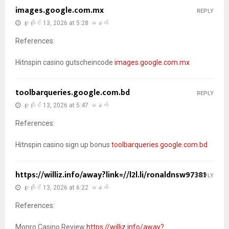
images.google.com.mx
REPLY
ဇူလိုင် 13, 2026 at 5:28 မနက်
References:
Hitnspin casino gutscheincode
images.google.com.mx
toolbarqueries.google.com.bd
REPLY
ဇူလိုင် 13, 2026 at 5:47 မနက်
References:
Hitnspin casino sign up bonus
toolbarqueries.google.com.bd
https://williz.info/away?link=//l2l.li/ronaldnsw97381
REPLY
ဇူလိုင် 13, 2026 at 6:22 မနက်
References:
Monro Casino Review
https://williz.info/away?