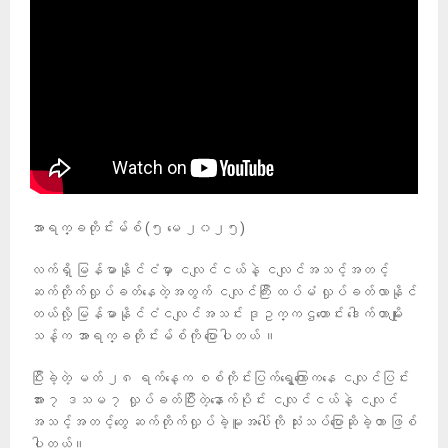
အာရက္ခတိုင်းမ်စ် (၅ မေ ၂၀၂၅)
လက်ရှိ မြန်မာနိုင်ငံမှာ ငလျင်ငယ်နဲ့ ငလျင်အသင့်အတင့်
ဆက်တိုက်လှုပ်ခတ်နေတဲ့အတွက် ငလျင်ကြီး ထပ်မံ လှုပ်ခတ်လာနိုင်
တယ်လို့ မြန်မာနိုင်ငံငလျင်အသင်း ဒုဥက္ကဌဟောင်း ဒေါက်တာမျိုး
သန့်က အာရက္ခတိုင်းမ်စ်ကို ပြောပါတယ် ။
ပြီးခဲ့တဲ့ မတ် ၂၈ ရက်နေ့က စစ်ကိုင်းပြက်ရွေ့ကြောကနေ ငလျင်ပြင်း
အား ၇ ဒသမ ၇ လှုပ်ခတ်ပြီးတဲ့နောက်ပိုင်း ငလျင်ငယ်နဲ့ ငလျင်
အသင့်အတင့်တွေ ဆက်တိုက်လှုပ်ခဲ့မူအပေါ်ကို သုံးသပ်ပြောဆိုခဲ့တာ ဖြစ်
ပါတယ်။