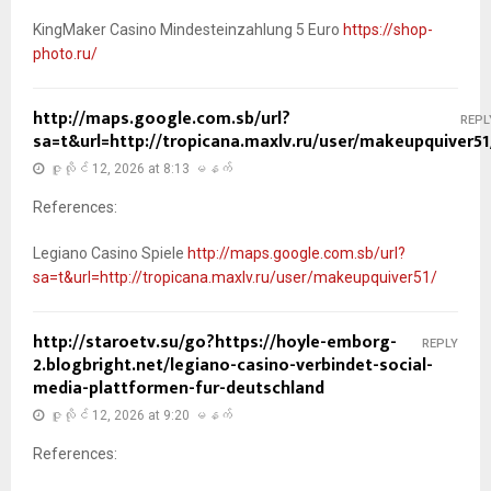
KingMaker Casino Mindesteinzahlung 5 Euro
https://shop-
photo.ru/
http://maps.google.com.sb/url?
REPL
sa=t&url=http://tropicana.maxlv.ru/user/makeupquiver51
ဇူလိုင် 12, 2026 at 8:13 မနက်
References:
Legiano Casino Spiele
http://maps.google.com.sb/url?
sa=t&url=http://tropicana.maxlv.ru/user/makeupquiver51/
http://staroetv.su/go?https://hoyle-emborg-
REPLY
2.blogbright.net/legiano-casino-verbindet-social-
media-plattformen-fur-deutschland
ဇူလိုင် 12, 2026 at 9:20 မနက်
References: