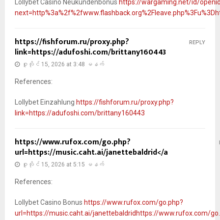
Lollybet Casino Neukundenbonus
https://wargaming.net/id/openid
next=http%3a%2f%2fwww.flashback.org%2Fleave.php%3Fu%3Dh
https://fishforum.ru/proxy.php?
REPLY
link=https://adufoshi.com/brittany160443
ဇူလိုင် 15, 2026 at 3:48 မနက်
References:
Lollybet Einzahlung
https://fishforum.ru/proxy.php?
link=https://adufoshi.com/brittany160443
https://www.rufox.com/go.php?
url=https://music.caht.ai/janettebaldrid</a
ဇူလိုင် 15, 2026 at 5:15 မနက်
References:
Lollybet Casino Bonus
https://www.rufox.com/go.php?
url=https://music.caht.ai/janettebaldridhttps://www.rufox.com/go