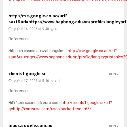
http://cse.google.co.ao/url?
sa=t&url=https://www.haphong.edu.vn/profile/langleyprt
ဇူလိုင် 16, 2026 at 9:48 ညနေ
References:
Hitnspin casino auszahlungslimit
http://cse.google.co.ao/url?
sa=t&url=https://www.haphong.edu.vn/profile/langleyprtstanley29
clients1.google.sr
REPLY
ဇူလိုင် 17, 2026 at 5:46 မနက်
References:
Hit’n’spin casino 25 euro code
http://clients1.google.sr/url?
q=http://csmouse.com/user/packetfender65/
maps.google.com.np
REPLY