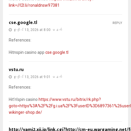
link=//l2l.li/ronaldnsw97381
cse.google.tl
REPLY
ဇူလိုင် 13, 2026 at 8:00 မနက်
References:
Hitnspin casino app
cse.google.tl
vstu.ru
ဇူလိုင် 13, 2026 at 9:01 မနက်
References:
Hit’n’spin casino
https://www.vstu.ru/bitrix/rk.php?
goto=https%3A%2F%2Fg.i.ua%2F%3FuserID%3D6897361%26userI
wikinger-shop.de/
http://yami2.xii.jp/link.cgi?http://cm-eu.wargaming.net/