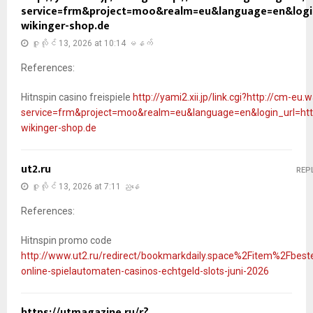
service=frm&project=moo&realm=eu&language=en&login_u
wikinger-shop.de
ဇူလိုင် 13, 2026 at 10:14 မနက်
References:
Hitnspin casino freispiele
http://yami2.xii.jp/link.cgi?http://cm-e
service=frm&project=moo&realm=eu&language=en&login_url=ht
wikinger-shop.de
ut2.ru
REP
ဇူလိုင် 13, 2026 at 7:11 ညနေ
References:
Hitnspin promo code
http://www.ut2.ru/redirect/bookmarkdaily.space%2Fitem%2Fbest
online-spielautomaten-casinos-echtgeld-slots-juni-2026
https://utmagazine.ru/r?