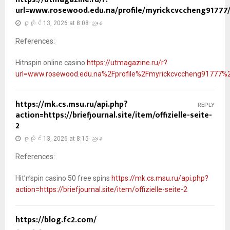
url=www.rosewood.edu.na/profile/myrickcvccheng91777/
ဇူလိုင် 13, 2026 at 8:08 ညနေ
References:
Hitnspin online casino
https://utmagazine.ru/r?
url=www.rosewood.edu.na%2Fprofile%2Fmyrickcvccheng91777%2F
https://mk.cs.msu.ru/api.php?
REPLY
action=https://briefjournal.site/item/offizielle-seite-
2
ဇူလိုင် 13, 2026 at 8:15 ညနေ
References:
Hit’n’spin casino 50 free spins
https://mk.cs.msu.ru/api.php?
action=https://briefjournal.site/item/offizielle-seite-2
https://blog.fc2.com/