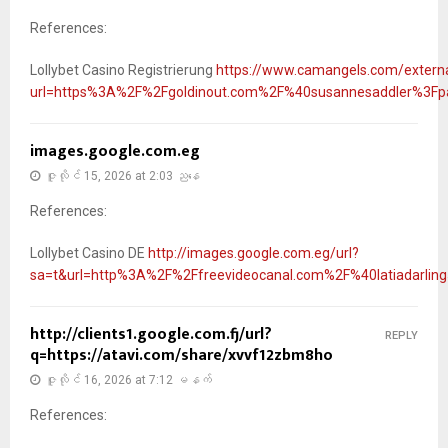
References:
Lollybet Casino Registrierung
https://www.camangels.com/externa
url=https%3A%2F%2Fgoldinout.com%2F%40susannesaddler%3F
images.google.com.eg
ဇူလိုင် 15, 2026 at 2:03 ညနေ
References:
Lollybet Casino DE
http://images.google.com.eg/url?
sa=t&url=http%3A%2F%2Ffreevideocanal.com%2F%40latiadarli
http://clients1.google.com.fj/url?
REPLY
q=https://atavi.com/share/xvvf12zbm8ho
ဇူလိုင် 16, 2026 at 7:12 မနက်
References: