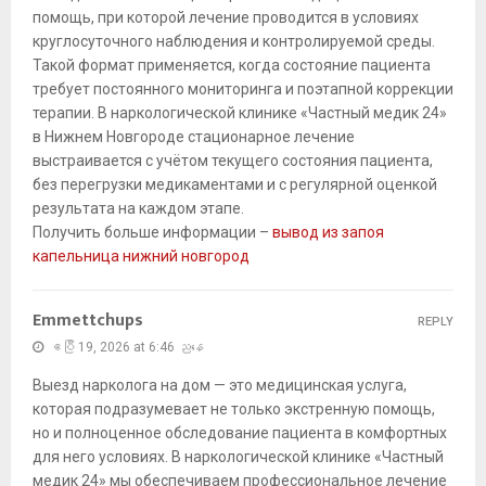
помощь, при которой лечение проводится в условиях
круглосуточного наблюдения и контролируемой среды.
Такой формат применяется, когда состояние пациента
требует постоянного мониторинга и поэтапной коррекции
терапии. В наркологической клинике «Частный медик 24»
в Нижнем Новгороде стационарное лечение
выстраивается с учётом текущего состояния пациента,
без перегрузки медикаментами и с регулярной оценкой
результата на каждом этапе.
Получить больше информации –
вывод из запоя
капельница нижний новгород
Emmettchups
REPLY
ဧပြီ 19, 2026 at 6:46 ညနေ
Выезд нарколога на дом — это медицинская услуга,
которая подразумевает не только экстренную помощь,
но и полноценное обследование пациента в комфортных
для него условиях. В наркологической клинике «Частный
медик 24» мы обеспечиваем профессиональное лечение