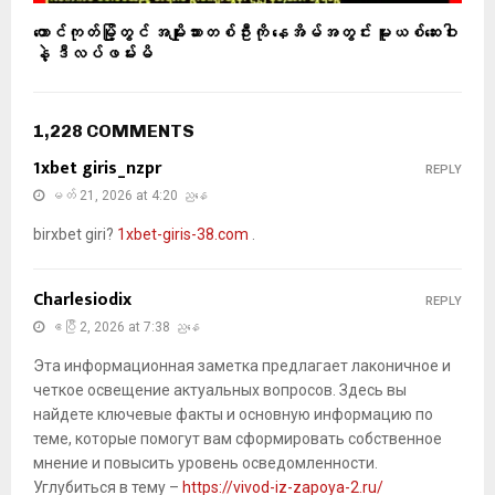
တောင်ကုတ်မြို့တွင် အမျိုးသားတစ်ဦးကို နေအိမ်အတွင်း မူးယစ်ဆေးဝါး
နဲ့ ဒီလပ်ဖမ်းမိ
1,228 COMMENTS
1xbet giris_nzpr
REPLY
မတ် 21, 2026 at 4:20 ညနေ
birxbet giri?
1xbet-giris-38.com
.
Charlesiodix
REPLY
ဧပြီ 2, 2026 at 7:38 ညနေ
Эта информационная заметка предлагает лаконичное и
четкое освещение актуальных вопросов. Здесь вы
найдете ключевые факты и основную информацию по
теме, которые помогут вам сформировать собственное
мнение и повысить уровень осведомленности.
Углубиться в тему –
https://vivod-iz-zapoya-2.ru/