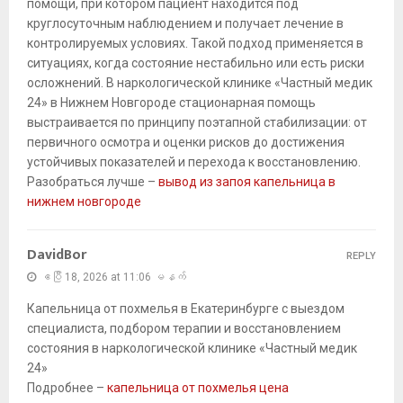
помощи, при котором пациент находится под
круглосуточным наблюдением и получает лечение в
контролируемых условиях. Такой подход применяется в
ситуациях, когда состояние нестабильно или есть риски
осложнений. В наркологической клинике «Частный медик
24» в Нижнем Новгороде стационарная помощь
выстраивается по принципу поэтапной стабилизации: от
первичного осмотра и оценки рисков до достижения
устойчивых показателей и перехода к восстановлению.
Разобраться лучше –
вывод из запоя капельница в
нижнем новгороде
DavidBor
REPLY
ဧပြီ 18, 2026 at 11:06 မနက်
Капельница от похмелья в Екатеринбурге с выездом
специалиста, подбором терапии и восстановлением
состояния в наркологической клинике «Частный медик
24»
Подробнее –
капельница от похмелья цена