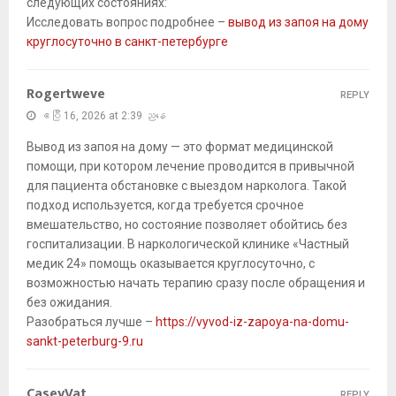
следующих состояниях:
Исследовать вопрос подробнее –
вывод из запоя на дому
круглосуточно в санкт-петербурге
Rogertweve
REPLY
ဧပြီ 16, 2026 at 2:39 ညနေ
Вывод из запоя на дому — это формат медицинской
помощи, при котором лечение проводится в привычной
для пациента обстановке с выездом нарколога. Такой
подход используется, когда требуется срочное
вмешательство, но состояние позволяет обойтись без
госпитализации. В наркологической клинике «Частный
медик 24» помощь оказывается круглосуточно, с
возможностью начать терапию сразу после обращения и
без ожидания.
Разобраться лучше –
https://vyvod-iz-zapoya-na-domu-
sankt-peterburg-9.ru
CaseyVat
REPLY