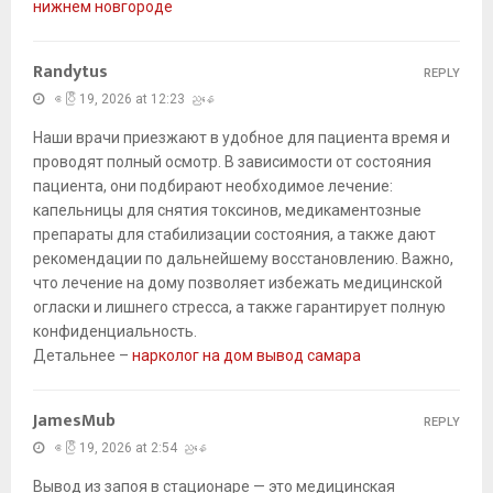
нижнем новгороде
Randytus
REPLY
ဧပြီ 19, 2026 at 12:23 ညနေ
Наши врачи приезжают в удобное для пациента время и
проводят полный осмотр. В зависимости от состояния
пациента, они подбирают необходимое лечение:
капельницы для снятия токсинов, медикаментозные
препараты для стабилизации состояния, а также дают
рекомендации по дальнейшему восстановлению. Важно,
что лечение на дому позволяет избежать медицинской
огласки и лишнего стресса, а также гарантирует полную
конфиденциальность.
Детальнее –
нарколог на дом вывод самара
JamesMub
REPLY
ဧပြီ 19, 2026 at 2:54 ညနေ
Вывод из запоя в стационаре — это медицинская