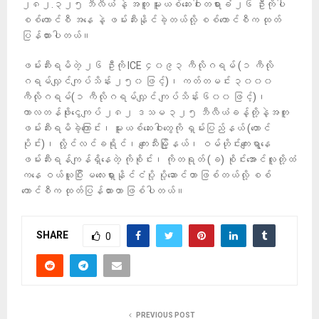
၂၈၂.၃၂၅ ဘီလီယံ နဲ့ အတူ မူးယစ်ဆေးဝါးတရားခံ ၂၆ ဦးကိုပါ
စစ်ကောင်စီ အနေ နဲ့ ဖမ်းဆီးနိုင်ခဲ့တယ်လို့ စစ်ကောင်စီက ထုတ်
ပြန်ထားပါတယ်။
ဖမ်းဆီးရမိတဲ့ ၂၆ ဦးကို ICE ၄၀၉၃ ကီလိုဂရမ် (၁ ကီလို
ဂရမ်လျှင်ကျပ်သိန်း ၂၅၀ ဖြင့်)၊ ကတ်တမင်း ၃၀၀၀
ကီလိုဂရမ်(၁ ကီလိုဂရမ်လျှင် ကျပ်သိန်း ၆၀၀ ဖြင့်)၊
ကာလတန်ဖိုးငွေကျပ် ၂၈၂ ဒသမ ၃၂၅ ဘီလီယံခန့်တို့နဲ့အတူ
ဖမ်းဆီးရမိခဲ့ကြောင်း၊ မူးယစ်ဆေးဝါးတွေကို ရှမ်းပြည်နယ် (တောင်
ပိုင်း)၊ လွိုင်လင်ခရိုင်၊ ကျေးသီးမြို့နယ်၊ ဝမ်ဟိုင်းကျေးရွာနေ
ဖမ်းဆီးရန်ကျန်ရှိနေတဲ့ ကိုစိုင်း၊ ကိုတရုတ် (ခ) စိုင်းအောင်လူတို့ထံ
ကနေ ဝယ်ယူပြီး မလေးရှားနိုင်ငံပို့ ပို့ဆောင်တာ ဖြစ်တယ်လို့ စစ်
ကောင်စီက ထုတ်ပြန်ထားတာ ဖြစ်ပါတယ်။
SHARE
0
PREVIOUS POST