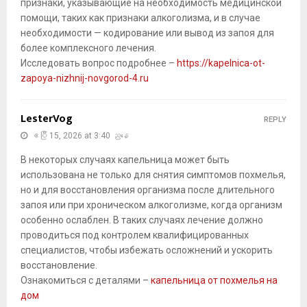
признаки, указывающие на необходимость медицинской
помощи, таких как признаки алкоголизма, и в случае
необходимости — кодирование или вывод из запоя для
более комплексного лечения.
Исследовать вопрос подробнее –
https://kapelnica-ot-
zapoya-nizhnij-novgorod-4.ru
LesterVog
REPLY
ဧပြီ 15, 2026 at 3:40 ညနေ
В некоторых случаях капельница может быть
использована не только для снятия симптомов похмелья,
но и для восстановления организма после длительного
запоя или при хроническом алкоголизме, когда организм
особенно ослаблен. В таких случаях лечение должно
проводиться под контролем квалифицированных
специалистов, чтобы избежать осложнений и ускорить
восстановление.
Ознакомиться с деталями –
капельница от похмелья на
дом