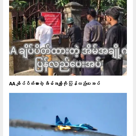
AA ချိပ်ပိတ်ထားတဲ့ အိမ်အချို့ကို ပြန်လည်ပေးအပ်