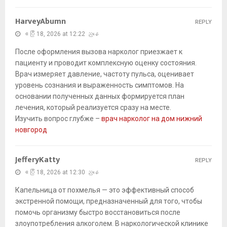
HarveyAbumn
REPLY
ဧပြီ 18, 2026 at 12:22 ညနေ
После оформления вызова нарколог приезжает к
пациенту и проводит комплексную оценку состояния.
Врач измеряет давление, частоту пульса, оценивает
уровень сознания и выраженность симптомов. На
основании полученных данных формируется план
лечения, который реализуется сразу на месте.
Изучить вопрос глубже –
врач нарколог на дом нижний
новгород
JefferyKatty
REPLY
ဧပြီ 18, 2026 at 12:30 ညနေ
Капельница от похмелья — это эффективный способ
экстренной помощи, предназначенный для того, чтобы
помочь организму быстро восстановиться после
злоупотребления алкоголем. В наркологической клинике