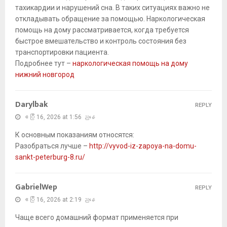
тахикардии и нарушений сна. В таких ситуациях важно не
откладывать обращение за помощью. Наркологическая
помощь на дому рассматривается, когда требуется
быстрое вмешательство и контроль состояния без
транспортировки пациента.
Подробнее тут –
наркологическая помощь на дому
нижний новгород
Darylbak
REPLY
ဧပြီ 16, 2026 at 1:56 ညနေ
К основным показаниям относятся:
Разобраться лучше –
http://vyvod-iz-zapoya-na-domu-
sankt-peterburg-8.ru/
GabrielWep
REPLY
ဧပြီ 16, 2026 at 2:19 ညနေ
Чаще всего домашний формат применяется при