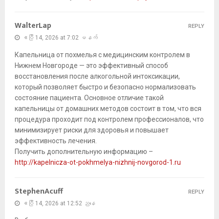
WalterLap
REPLY
ဧပြီ 14, 2026 at 7:02 မနက်
Капельница от похмелья с медицинским контролем в
Нижнем Новгороде — это эффективный способ
восстановления после алкогольной интоксикации,
который позволяет быстро и безопасно нормализовать
состояние пациента. Основное отличие такой
капельницы от домашних методов состоит в том, что вся
процедура проходит под контролем профессионалов, что
минимизирует риски для здоровья и повышает
эффективность лечения.
Получить дополнительную информацию –
http://kapelnicza-ot-pokhmelya-nizhnij-novgorod-1.ru
StephenAcuff
REPLY
ဧပြီ 14, 2026 at 12:52 ညနေ