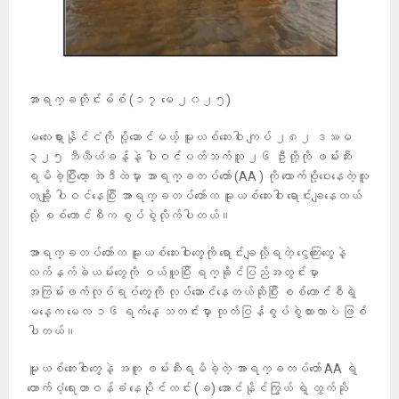
အာရက္ခတိုင်းမ်စ် (၁၇ မေ ၂၀၂၅)
မလေးရှားနိုင်ငံကို ပို့ဆောင်မယ့် မူးယစ်ဆေးဝါး ကျပ် ၂၈၂ ဒဿမ
၃၂၅ ဘီယီယံခန့်နဲ့ ပါဝင်ပတ်သက်သူ ၂၆ ဦးတို့ကို ဖမ်းဆီး
ရမိခဲ့ပြီးတော့ အဲဒီထဲမှာ အာရက္ခတပ်တော် (AA ) ကို ထောက်ပို့ပေးနေတဲ့သူ
တချို့ ပါဝင်နေပြီး အာရက္ခတပ်တော်က မူးယစ်ဆေးဝါး ရောင်းချနေတယ်
လို့ စစ်ကောင်စီက စွပ်စွဲလိုက်ပါတယ်။
အာရက္ခတပ်တော်က မူးယစ်ဆေးဝါးတွေကို ရောင်းချလို့ရတဲ့ ငွေကြေးတွေနဲ့
လက်နက်ခဲယမ်းတွေကို ဝယ်ယူပြီး ရက္ခိုင်ပြည်အတွင်းမှာ
အကြမ်းဖက်လုပ်ရပ်တွေကို လုပ်ဆောင်နေတယ်ဆို​ပြီး စစ်ကောင်စီရဲ့
မနေ့က မေလ ၁၆ ရက်နေ့ သတင်းမှာ ထုတ်ပြန်စွပ်စွဲထားတာပဲ ဖြစ်
ပါတယ်။
မူးယစ်ဆေးဝါးတွေနဲ့ အတူ ဖမ်းဆီးရမိခဲ့တဲ့ အာရက္ခတပ်တော် AA ရဲ့
ထောက်ပံ့ရေးတာဝန်ခံ နေပိုင်လင်း (ခ) အောင်နိုင်ကြွယ် ရဲ့ ထွက်ဆို