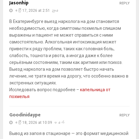
Jasonhip
REPLY
ဧပြီ 17, 2026 at 2:51 ညနေ
В Екатеринбурге выезд нарколога на дом становится
необходимостью, когда симптомы похмелья слишком
выражены и пациент не может справиться с ними
самостоятельно. Алкогольная интоксикация может
привести к ряду проблем, таких как головная боль,
слабость, тошнота и рвота, а иногда даже к более
серьёзным состояниям, таким как аритмия или психоз.
Выезд нарколога на дом позволяет быстро начать
лечение, не тратя время на дорогу, что особенно важно в
экстренных ситуациях.
Исследовать вопрос подробнее –
капельница от
похмелья
Goodinidaype
REPLY
ဧပြီ 18, 2026 at 10:09 မနက်
Вывод из запоя в стационаре — это формат медицинской