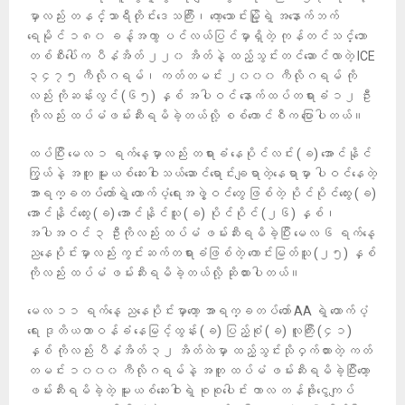
မှာလည်း တနင်္သာရီတိုင်းဒေသကြီး၊ ကော့သောင်းမြို့ရဲ့ အနောက်ဘက်
ရေမိုင် ၁၈၀ ခန့်အကွာ ပင်လယ်ပြင်မှာရှိတဲ့ ကုန်တင်သင်္ဘော
တစ်စီးပေါ်က ပီနံအိတ် ၂၂၀ အိတ်နဲ့ ထည့်သွင်းတင်ဆောင်လာတဲ့ ICE
၃၄၇၅ ကီလိုဂရမ်၊ ကတ်တမင်း ၂၀၀၀ ကီလိုဂရမ် ကို
လည်း ကိုဆန်းလွင် (၆၅) နှစ် အပါဝင် နောက်ထပ်တရားခံ ၁၂ ဦး
ကိုလည်း ထပ်မံဖမ်းဆီးရမိခဲ့တယ်လို့ စစ်ကောင်စီက ပြောပါတယ်။
ထပ်ပြီး မေလ ၁ ရက်နေ့မှာလည်း တရားခံ နေပိုင်လင်း (ခ) အောင်နိုင်
ကြွယ်နဲ့ အတူ မူးယစ်ဆေးဝါးသယ်ဆောင်ရောင်းချရာတဲ့နေရာမှာ ပါဝင်နေတဲ့
အာရက္ခတပ်တော်​ရဲ့ ထောက်ပံ့ရေးအဖွဲ့ဝင်တွေ ဖြစ်တဲ့ ပိုင်ပိုင်ထွေး (ခ)
အောင်နိုင်ထွေး (ခ) အောင်နိုင်သူ (ခ) ပိုင်ပိုင် (၂၆) နှစ်၊
အပါအဝင် ၃ ဦးကိုလည်း ထပ်မံ ဖမ်းဆီးရမိခဲ့ပြီး မေလ ၆ ရက်နေ့
ညနေပိုင်းမှာလည်း ကွင်းဆက်တရားခံဖြစ်တဲ့ ကောင်းမြတ်သူ (၂၅) နှစ်
ကိုလည်း ထပ်မံ ဖမ်းဆီးရမိခဲ့တယ်လို့ ဆိုထားပါတယ်။
မေလ ၁၁ ရက်နေ့ ညနေပိုင်းမှာတော့ အာရက္ခတပ်တော် AA ရဲ့ ထောက်ပံ့
ရေး ဒုတိယတာဝန်ခံ နေမြင့်ထွန်း (ခ) ပြည့်စုံ (ခ) လူကြီး (၄၁)
နှစ် ကိုလည်း ပီနံအိတ် ၃၂ အိတ်ထဲမှာ ထည့်သွင်းသိုဝှက်ထားတဲ့ ကတ်
တမင်း ၁၀၀၀ ကီလိုဂရမ်နဲ့ အတူ ထပ်မံ ဖမ်းဆီးရမိခဲ့ပြီးတော့
ဖမ်းဆီးရမိခဲ့တဲ့ မူးယစ်ဆေးဝါးရဲ့ စုစုပေါင်း ကာလ တန်ဖိုးငွေကျပ်