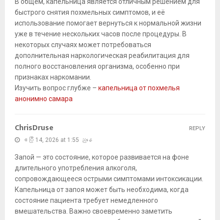
В общем, капельница является отличным решением для
быстрого снятия похмельных симптомов, и её
использование помогает вернуться к нормальной жизни
уже в течение нескольких часов после процедуры. В
некоторых случаях может потребоваться
дополнительная наркологическая реабилитация для
полного восстановления организма, особенно при
признаках наркомании.
Изучить вопрос глубже –
капельница от похмелья
анонимно самара
ChrisDruse
REPLY
ဧပြီ 14, 2026 at 1:55 ညနေ
Запой — это состояние, которое развивается на фоне
длительного употребления алкоголя,
сопровождающееся острыми симптомами интоксикации.
Капельница от запоя может быть необходима, когда
состояние пациента требует немедленного
вмешательства. Важно своевременно заметить