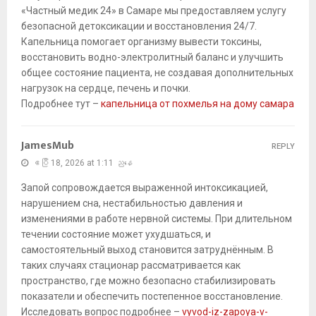
«Частный медик 24» в Самаре мы предоставляем услугу
безопасной детоксикации и восстановления 24/7.
Капельница помогает организму вывести токсины,
восстановить водно-электролитный баланс и улучшить
общее состояние пациента, не создавая дополнительных
нагрузок на сердце, печень и почки.
Подробнее тут –
капельница от похмелья на дому самара
JamesMub
REPLY
ဧပြီ 18, 2026 at 1:11 ညနေ
Запой сопровождается выраженной интоксикацией,
нарушением сна, нестабильностью давления и
изменениями в работе нервной системы. При длительном
течении состояние может ухудшаться, и
самостоятельный выход становится затруднённым. В
таких случаях стационар рассматривается как
пространство, где можно безопасно стабилизировать
показатели и обеспечить постепенное восстановление.
Исследовать вопрос подробнее –
vyvod-iz-zapoya-v-