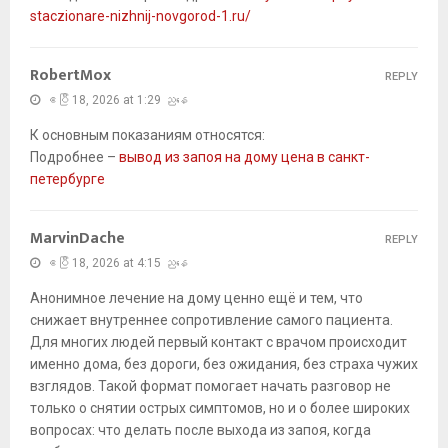
staczionare-nizhnij-novgorod-1.ru/
RobertMox
REPLY
ဧပြီ 18, 2026 at 1:29 ညနေ
К основным показаниям относятся:
Подробнее –
вывод из запоя на дому цена в санкт-
петербурге
MarvinDache
REPLY
ဧပြီ 18, 2026 at 4:15 ညနေ
Анонимное лечение на дому ценно ещё и тем, что
снижает внутреннее сопротивление самого пациента.
Для многих людей первый контакт с врачом происходит
именно дома, без дороги, без ожидания, без страха чужих
взглядов. Такой формат помогает начать разговор не
только о снятии острых симптомов, но и о более широких
вопросах: что делать после выхода из запоя, когда