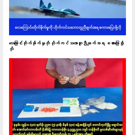
လေကြောင်းတိုက်ခိုက်မှုကို ဟိုက်ကင်သဘောတူညီချက်အရ စကားပြောဖို့
လို