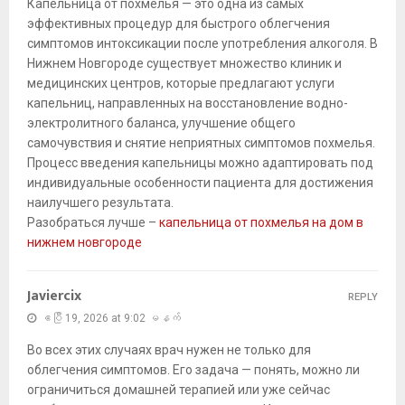
Капельница от похмелья — это одна из самых
эффективных процедур для быстрого облегчения
симптомов интоксикации после употребления алкоголя. В
Нижнем Новгороде существует множество клиник и
медицинских центров, которые предлагают услуги
капельниц, направленных на восстановление водно-
электролитного баланса, улучшение общего
самочувствия и снятие неприятных симптомов похмелья.
Процесс введения капельницы можно адаптировать под
индивидуальные особенности пациента для достижения
наилучшего результата.
Разобраться лучше –
капельница от похмелья на дом в
нижнем новгороде
Javiercix
REPLY
ဧပြီ 19, 2026 at 9:02 မနက်
Во всех этих случаях врач нужен не только для
облегчения симптомов. Его задача — понять, можно ли
ограничиться домашней терапией или уже сейчас