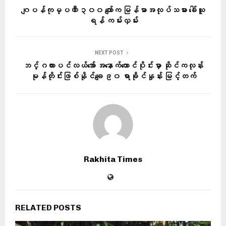
ဂျပန်ကုမ္ပဏီ ၃၀၀ ကျော်က မြန်မာအလုပ်သမား ခေါ်ယူ
ရန် ကမ်းလှမ်း
NEXT POST
ဘင်္ဂလားပင်လယ်အော် အနောက်တောင်ပိုင်းမှာ ဆိုင်ကလုန်း
မုန်တိုင်းဖြစ်နိုင်ချေ ၉၀ ရာခိုင်နှုန်း မြင့်တက်
Rakhita Times
RELATED POSTS