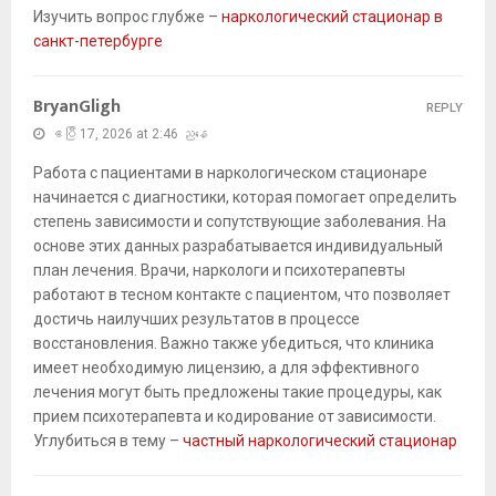
Изучить вопрос глубже –
наркологический стационар в
санкт-петербурге
BryanGligh
REPLY
ဧပြီ 17, 2026 at 2:46 ညနေ
Работа с пациентами в наркологическом стационаре
начинается с диагностики, которая помогает определить
степень зависимости и сопутствующие заболевания. На
основе этих данных разрабатывается индивидуальный
план лечения. Врачи, наркологи и психотерапевты
работают в тесном контакте с пациентом, что позволяет
достичь наилучших результатов в процессе
восстановления. Важно также убедиться, что клиника
имеет необходимую лицензию, а для эффективного
лечения могут быть предложены такие процедуры, как
прием психотерапевта и кодирование от зависимости.
Углубиться в тему –
частный наркологический стационар