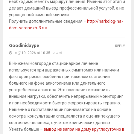
необходимо менять маршрут лечения. Именно этот этап и
делает домашний выезд профессиональной услугой, а не
упрощённой заменой клиники.
Получить дополнительные сведения –
http://narkolog-na-
dom-voronezh-3.ru/
Goodinidaype
REPLY
ဧပြီ 19, 2026 at 10:35 မနက်
В Нижнем Новгороде стационарное лечение
используется при выраженных симптомах или наличии
факторов риска, особенно при тяжелом состоянии
больного на фоне алкоголизма или длительного
употребления алкоголя. Это позволяет исключить
внешние нагрузки, обеспечить непрерывный мониторинг
и при необходимости быстро скорректировать терапию.
Решение о госпитализации принимается на основе
осмотра, консультации специалиста и оценки текущего
состояния человека, с учётом клинических данных.
Узнать больше –
вывод из запоя на дому круглосуточно в