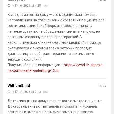
ဧပြီ 16, 2026 at 4:25 ညနေ
Вывод из запоя на дому — это медицинская помощь,
направленная на стабилизацию состояния пациента без
госпитализации. Такой формат позволяет начать
лечение сразу после обращения и снизить нагрузку на
организм, связанную с транспортировкой. В
наркологической клинике «Частный медик 24» помощь
оказывается с выездом врача, который проводит
диагностику и подбирает терапию в зависимости от
текущего состояния.
Получить больше информации –
https://vyvod-iz-zapoya-
na-domu-sankt-peterburg-12.ru
WilliamShild
REPLY
ဧပြီ 17, 2026 at 2:13 ညနေ
Детоксикация на дому начинается с осмотра пациента.
Доктора оценивают витальные показатели, уровень
сознания и выраженность симптомов, анализируя