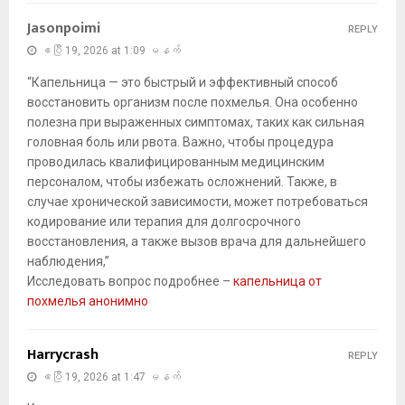
Jasonpoimi
REPLY
ဧပြီ 19, 2026 at 1:09 မနက်
“Капельница — это быстрый и эффективный способ
восстановить организм после похмелья. Она особенно
полезна при выраженных симптомах, таких как сильная
головная боль или рвота. Важно, чтобы процедура
проводилась квалифицированным медицинским
персоналом, чтобы избежать осложнений. Также, в
случае хронической зависимости, может потребоваться
кодирование или терапия для долгосрочного
восстановления, а также вызов врача для дальнейшего
наблюдения,”
Исследовать вопрос подробнее –
капельница от
похмелья анонимно
Harrycrash
REPLY
ဧပြီ 19, 2026 at 1:47 မနက်