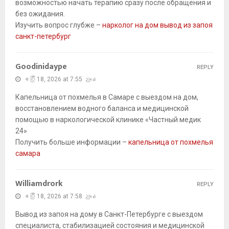
возможностью начать терапию сразу после обращения и
без ожидания.
Изучить вопрос глубже –
нарколог на дом вывод из запоя
санкт-петербург
Goodinidaype
REPLY
ဧပြီ 18, 2026 at 7:55 ညနေ
Капельница от похмелья в Самаре с выездом на дом,
восстановлением водного баланса и медицинской
помощью в наркологической клинике «Частный медик
24»
Получить больше информации –
капельница от похмелья
самара
Williamdrork
REPLY
ဧပြီ 18, 2026 at 7:58 ညနေ
Вывод из запоя на дому в Санкт-Петербурге с выездом
специалиста, стабилизацией состояния и медицинской