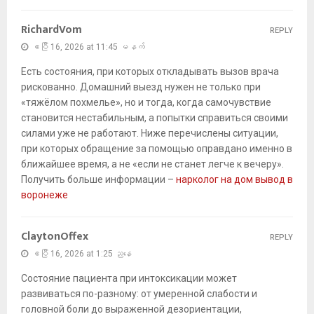
RichardVom
REPLY
ဧပြီ 16, 2026 at 11:45 မနက်
Есть состояния, при которых откладывать вызов врача
рискованно. Домашний выезд нужен не только при
«тяжёлом похмелье», но и тогда, когда самочувствие
становится нестабильным, а попытки справиться своими
силами уже не работают. Ниже перечислены ситуации,
при которых обращение за помощью оправдано именно в
ближайшее время, а не «если не станет легче к вечеру».
Получить больше информации –
нарколог на дом вывод в
воронеже
ClaytonOffex
REPLY
ဧပြီ 16, 2026 at 1:25 ညနေ
Состояние пациента при интоксикации может
развиваться по-разному: от умеренной слабости и
головной боли до выраженной дезориентации,