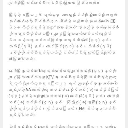
ချက်ဆိုပြီး စစ်ကောင်စီက အဲဒီလို ပြောထားတာ ဖြစ်ပါတယ်။
ပြီးခဲ့တဲ့ ဧပြီလ ၂၆ ရက်နေ့မှာ မလေးရှားနိုင်ငံကို ပို့ဆောင်ဖို့အတွက်
လုပ်ဆောင်နေတဲ့ ပီနံအိတ် ၃၁ အိတ်နဲ့ ထည့်ထားတဲ့ မူယစ်ဆေးဝါး ICE
၆၁၈ ကီလိုဂရမ်နဲ့အတူ “အားမာန်သစ်” နာမည်နဲ့ စက်လှေတစ်စီး
ကို ဧရာဝတီတိုင်းဒေသကြီး၊ ဖျာပုံမြို့ရဲ့အနောက်တောင်ဘက် ရေမိုင်
၆၀ ခန့်အကွာ ပင်လယ်ပြင်မှာ တရားခံ သိန်းဇော် (၄၃) နှစ်၊
သက်ဦး (၅၆) နှစ်၊ အောင်မြင့် (၅၁) နှစ်၊ သိန်းဇော် (၅၆)
နှစ်တို့ကို ဖမ်းဆီးရမိခဲ့တယ်လို့ စစ်ကောင်စီရဲ့ ထုတ်ပြန်ချက်မှာ
ဖော်ပြထားပါတယ်။
နောက်ပြီး မူးယစ်ဆေးဝါးတွေ တင်ဆောင်လာတဲ့ ချစ်ဆန်းကို (၄၄) နှစ်ကို
ဖျာပုံမြို့က အောင်သရဖူ KTV မှာ ဖမ်းဆီးရမိခဲ့ပြီး ဖမ်းဆီးရတဲ့သူတွေ
ရဲ့ ထွက်ဆိုချက်တွေအရ ဧပြီလ ၂၇ ရက် ညနေပိုင်းမှာ မူးယစ်ဆေးဝါး
ရောင်းချတဲ့ AA ထောက်ပံ့ရေး တာဝန်ခံ နေပိုင်လင်း (ခ) အောင်နိုင်ကြွယ်
(၃၄ )နှစ်နဲ့အတူ ကျော်မင်းသန်း (ခ) မောင်လုံး (၃၆ )နှစ်၊ အောင်မိုး
ဝင်း (ခ) ဝင်းခိုင် (၄၅) နှစ်၊ ပြည့်စုံ (ခ) နွားကြီး (၃၅) နှစ်
တို့ကို ရန်ကုန်တိုင်း၊ လှိုင်သာယာမြို့နယ်၊ FMI အိမ်ရာမှာ ဖမ်းဆီး
ရမိခဲ့ပါတယ်။
အဲဒီဖမ်းဆီးရမိသူတွေရဲ့ ထွက်ဆိုချက်တွေအရ ဧပြီလ ၂၇ ရက်နေ့