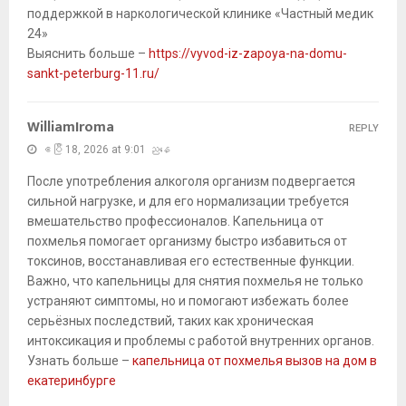
поддержкой в наркологической клинике «Частный медик
24»
Выяснить больше –
https://vyvod-iz-zapoya-na-domu-
sankt-peterburg-11.ru/
WilliamIroma
REPLY
ဧပြီ 18, 2026 at 9:01 ညနေ
После употребления алкоголя организм подвергается
сильной нагрузке, и для его нормализации требуется
вмешательство профессионалов. Капельница от
похмелья помогает организму быстро избавиться от
токсинов, восстанавливая его естественные функции.
Важно, что капельницы для снятия похмелья не только
устраняют симптомы, но и помогают избежать более
серьёзных последствий, таких как хроническая
интоксикация и проблемы с работой внутренних органов.
Узнать больше –
капельница от похмелья вызов на дом в
екатеринбурге