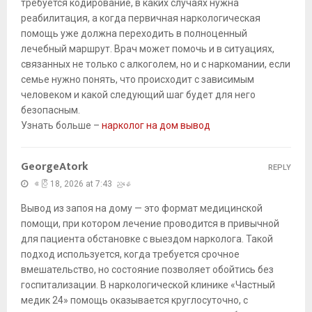
требуется кодирование, в каких случаях нужна
реабилитация, а когда первичная наркологическая
помощь уже должна переходить в полноценный
лечебный маршрут. Врач может помочь и в ситуациях,
связанных не только с алкоголем, но и с наркомании, если
семье нужно понять, что происходит с зависимым
человеком и какой следующий шаг будет для него
безопасным.
Узнать больше –
нарколог на дом вывод
GeorgeAtork
REPLY
ဧပြီ 18, 2026 at 7:43 ညနေ
Вывод из запоя на дому — это формат медицинской
помощи, при котором лечение проводится в привычной
для пациента обстановке с выездом нарколога. Такой
подход используется, когда требуется срочное
вмешательство, но состояние позволяет обойтись без
госпитализации. В наркологической клинике «Частный
медик 24» помощь оказывается круглосуточно, с