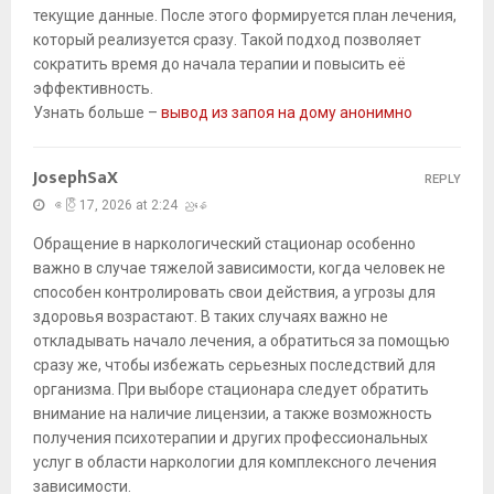
текущие данные. После этого формируется план лечения,
который реализуется сразу. Такой подход позволяет
сократить время до начала терапии и повысить её
эффективность.
Узнать больше –
вывод из запоя на дому анонимно
JosephSaX
REPLY
ဧပြီ 17, 2026 at 2:24 ညနေ
Обращение в наркологический стационар особенно
важно в случае тяжелой зависимости, когда человек не
способен контролировать свои действия, а угрозы для
здоровья возрастают. В таких случаях важно не
откладывать начало лечения, а обратиться за помощью
сразу же, чтобы избежать серьезных последствий для
организма. При выборе стационара следует обратить
внимание на наличие лицензии, а также возможность
получения психотерапии и других профессиональных
услуг в области наркологии для комплексного лечения
зависимости.