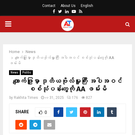
Contact
About Us
English
Facebook
Twitter
Linkedin
Youtube
Rss
PRIMARY
MENU
Home
News
ကျောက်ဖြူမှာ ဒုတိယဗိုလ်မှူးကြီး အပါအဝင် စစ်သုံပန်းတွေကို AA
ဖမ်းမိ
News
Politic
ကျောက်ဖြူမှာ ဒုတိယဗိုလ်မှူးကြီး အပါအဝင်
စစ်သုံပန်းတွေကို AA ဖမ်းမိ
by
Rakhita Times
မေ 31, 2025
176
827
SHARE
0