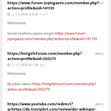
https://www.forum-joyingauto.com/member.php?
REPLY
action=profile&uid=141135
ဇွန် 2, 2026 at 5:56 မနက်
References:
Seven feathers casino oregon
https://www.forum-
joyingauto.com/member.php?action=profile&uid=141135
https://hotgirlsforum.com/member.php?
REPLY
action=profile&uid=200273
ဇွန် 2, 2026 at 1:08 ညနေ
References:
Nj online casino
https://hotgirlsforum.com/member.php?
action=profile&uid=200273
https://www.youtube.com/redirect?
REPLY
q=https://de.trustpilot.com/review/der-wikinger-