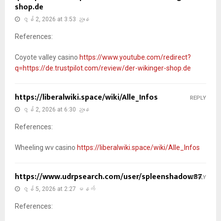
shop.de
ဇွန် 2, 2026 at 3:53 ညနေ
References:
Coyote valley casino
https://www.youtube.com/redirect?
q=https://de.trustpilot.com/review/der-wikinger-shop.de
https://liberalwiki.space/wiki/Alle_Infos
REPLY
ဇွန် 2, 2026 at 6:30 ညနေ
References:
Wheeling wv casino
https://liberalwiki.space/wiki/Alle_Infos
https://www.udrpsearch.com/user/spleenshadow87
REPLY
ဇွန် 5, 2026 at 2:27 မနက်
References: