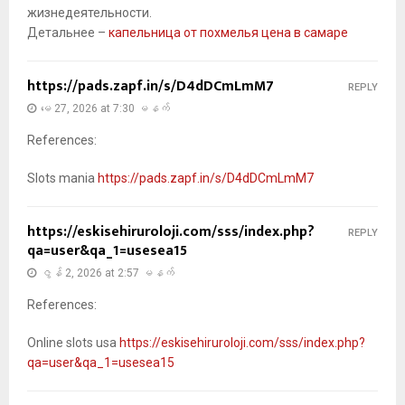
жизнедеятельности.
Детальнее –
капельница от похмелья цена в самаре
https://pads.zapf.in/s/D4dDCmLmM7
REPLY
မေ 27, 2026 at 7:30 မနက်
References:
Slots mania
https://pads.zapf.in/s/D4dDCmLmM7
https://eskisehiruroloji.com/sss/index.php?
REPLY
qa=user&qa_1=usesea15
ဇွန် 2, 2026 at 2:57 မနက်
References:
Online slots usa
https://eskisehiruroloji.com/sss/index.php?
qa=user&qa_1=usesea15