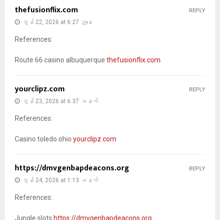
thefusionflix.com
REPLY
ဇွန် 22, 2026 at 6:27 ညနေ
References:
Route 66 casino albuquerque
thefusionflix.com
yourclipz.com
REPLY
ဇွန် 23, 2026 at 6:37 မနက်
References:
Casino toledo ohio
yourclipz.com
https://dmvgenbapdeacons.org
REPLY
ဇွန် 24, 2026 at 1:13 မနက်
References:
Jungle slots
https://dmvgenbapdeacons.org