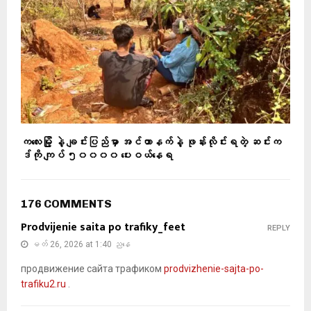
ကလေးမြို့ နဲ့ ချင်းပြည်မှာ အင်တာနက်နဲ့ ဖုန်းလိုင်းရတဲ့ ဆင်းက
ဒ်ကို ကျပ် ၅၀၀၀၀ ပေးဝယ်နေရ
176 COMMENTS
Prodvijenie saita po trafiky_feet
REPLY
မတ် 26, 2026 at 1:40 ညနေ
продвижение сайта трафиком
prodvizhenie-sajta-po-
trafiku2.ru
.