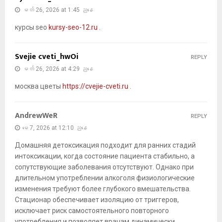
မတ် 26, 2026 at 1:45 ညနေ
курсы seo
kursy-seo-12.ru
.
Svejie cveti_hwOi
REPLY
မတ် 26, 2026 at 4:29 ညနေ
москва цветы
https://cvejie-cveti.ru
.
AndrewWeR
REPLY
မေ 7, 2026 at 12:10 ညနေ
Домашняя детоксикация подходит для ранних стадий
интоксикации, когда состояние пациента стабильно, а
сопутствующие заболевания отсутствуют. Однако при
длительном употреблении алкоголя физиологические
изменения требуют более глубокого вмешательства.
Стационар обеспечивает изоляцию от триггеров,
исключает риск самостоятельного повторного
употребления и позволяет врачам динамически