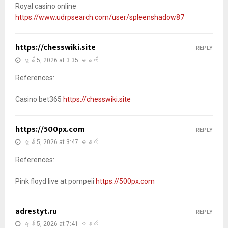
Royal casino online
https://www.udrpsearch.com/user/spleenshadow87
https://chesswiki.site
REPLY
ဇွန် 5, 2026 at 3:35 မနက်
References:
Casino bet365
https://chesswiki.site
https://500px.com
REPLY
ဇွန် 5, 2026 at 3:47 မနက်
References:
Pink floyd live at pompeii
https://500px.com
adrestyt.ru
REPLY
ဇွန် 5, 2026 at 7:41 မနက်