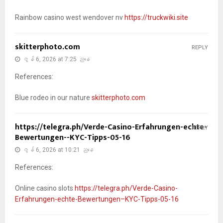
Rainbow casino west wendover nv
https://truckwiki.site
skitterphoto.com
REPLY
ဇွန် 6, 2026 at 7:25 ညနေ
References:
Blue rodeo in our nature
skitterphoto.com
https://telegra.ph/Verde-Casino-Erfahrungen-echte-
REPLY
Bewertungen--KYC-Tipps-05-16
ဇွန် 6, 2026 at 10:21 ညနေ
References:
Online casino slots
https://telegra.ph/Verde-Casino-
Erfahrungen-echte-Bewertungen–KYC-Tipps-05-16