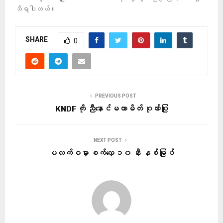
သိရပါတယ်။
SHARE
0
PREVIOUS POST
KNDF ကို ညီနောင်မဟာမိတ် ဂုဏ်ပြု
NEXT POST
ပလက်ဝမှာ စက်လှေ ၁၀ နီး နစ်မြုပ်