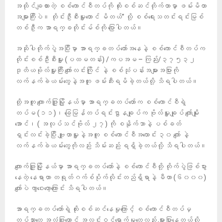
အထိုင်ချထားတဲ့ စစ်ကောင်စီတပ်ကို ထိုးစစ်ဆင်တိုက်တာမှာ ဖမ်းမိတာ
အများကြီးပဲ။ တိုင်းဦးစီးမှူးတောင် မိတယ်” လို့ စစ်ရေးသတင်းရင်းမြစ်
တစ်ဦးက အာရက္ခတိုင်းမ်စ်ကို ပြောပါတယ်။
အဆိုပါတိုက်ပွဲအပြီးမှာ အာရက္ခတပ်တော်အနေနဲ့ စစ်ကောင်စီတပ်က
တိုင်းစစ်ဦးစီးမှူး (ပထမတန်း) /ကပအမ – ကြည်း/၃၇၅၃၂
ဒုတိယဗိုလ်မှူးကြီး ကျော်လင်းကြိုင် နဲ့ စစ်သုံပန်းအများအပြားကို
လက်နက်ခဲယမ်းတွေနဲ့အတူ ဖမ်းဆီးရမိခဲ့တယ်လို့ သိရပါတယ်။
ထို့အတူ ကျောက်ဖြူမြို့နယ်မှာ အာရက္ခတပ်တော်က စစ်ကောင်စီရဲ့
တပ်မ (၁၁)၊ ခြေမြန်တပ်ရင်းဌာနချုပ်က ဗိုလ်မှူးချုပ် ကျော်မျိုး
အောင်၊ ( အလုပ်သင်ဗိုလ် ၂၇) ကို စနိုက်ဘာနဲ့ ပစ်ခတ်
ရှင်းလင်းခဲ့ပြီး ဗျူဟာမှူးနဲ့အတူ စစ်ကောင်စီအလောင်း ၃၀ ကျော် နဲ့
လက်နက်ခဲယမ်းတွေကိုလည်း သိမ်းဆည်း ရရှိခဲ့တယ်လို့ သိရပါတယ်။
ကျောက်ဖြူမြို့နယ်မှာ အာရက္ခတပ်တော်နဲ့ စစ်ကောင်စီတို့ တိုက်ပွဲဖြစ်ပွား
နေတဲ့ နေရာဟာ တရုတ်ဂက်စ်ပိုက်လိုင်းတည်ရှိရာနဲ့ မီတာ (၆၀၀၀)
ကျော်ပဲ ကွာဝေးတော့ကြောင်း သိရပါတယ်။
အာရက္ခတပ်တော်ရဲ့ ထိုးစစ်ဆင်နေမှုကြောင့် စစ်ကောင်စီတပ်မှ
တပ်သားတွေ အလံဖြူထောင် အလင်းဝင်ရောက်မှုတွေလည်း များပြားနေတယ်လို့