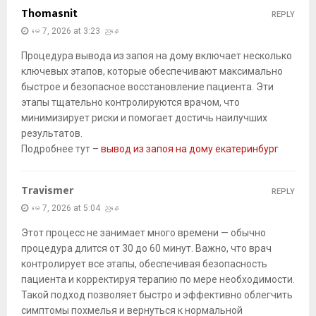
Thomasnit
REPLY
မေ 7, 2026 at 3:23 ညနေ
Процедура вывода из запоя на дому включает несколько
ключевых этапов, которые обеспечивают максимально
быстрое и безопасное восстановление пациента. Эти
этапы тщательно контролируются врачом, что
минимизирует риски и помогает достичь наилучших
результатов.
Подробнее тут –
вывод из запоя на дому екатеринбург
Travismer
REPLY
မေ 7, 2026 at 5:04 ညနေ
Этот процесс не занимает много времени — обычно
процедура длится от 30 до 60 минут. Важно, что врач
контролирует все этапы, обеспечивая безопасность
пациента и корректируя терапию по мере необходимости.
Такой подход позволяет быстро и эффективно облегчить
симптомы похмелья и вернуться к нормальной