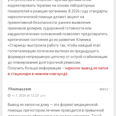
корректировать терапию на основе лабораторных
показателей и реакции организма. В 2026 году стандарты
наркологической помощи делают акцент на
превентивной безопасности: раннее выявление
признаков делирия, судорожной готовности или
кардиологических осложнений позволяет предотвратить
критические состояния до их развития. Клиника
«Стармед» выстроила работу так, чтобы каждый этап
госпитализации логически вытекал из предыдущего,
формируя непрерывную цепочку от острой стабилизации
до планирования долгосрочной ремиссии.
Получить больше информации –
нарколог вывод из запоя
в стационаре в нижнем новгороде
Thomaszem
REPLY
မေ 7, 2026 at 12:23 ညနေ
Вывод из запоя на дому — это формат медицинской
помощи, при котором лечение проводится в привычной
для пациента обстановке с выездом нарколога. Такой