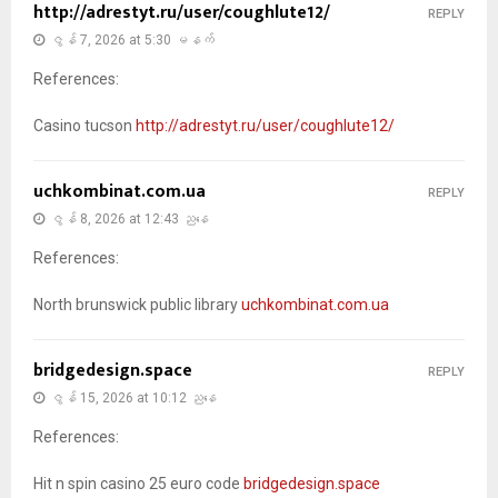
http://adrestyt.ru/user/coughlute12/
REPLY
ဇွန် 7, 2026 at 5:30 မနက်
References:
Casino tucson
http://adrestyt.ru/user/coughlute12/
uchkombinat.com.ua
REPLY
ဇွန် 8, 2026 at 12:43 ညနေ
References:
North brunswick public library
uchkombinat.com.ua
bridgedesign.space
REPLY
ဇွန် 15, 2026 at 10:12 ညနေ
References:
Hit n spin casino 25 euro code
bridgedesign.space