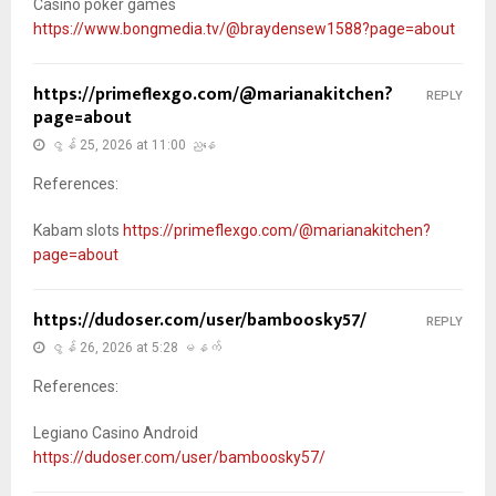
Casino poker games
https://www.bongmedia.tv/@braydensew1588?page=about
https://primeflexgo.com/@marianakitchen?
REPLY
page=about
ဇွန် 25, 2026 at 11:00 ညနေ
References:
Kabam slots
https://primeflexgo.com/@marianakitchen?
page=about
https://dudoser.com/user/bamboosky57/
REPLY
ဇွန် 26, 2026 at 5:28 မနက်
References:
Legiano Casino Android
https://dudoser.com/user/bamboosky57/