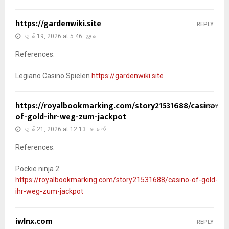
https://gardenwiki.site
REPLY
ဇွန် 19, 2026 at 5:46 ညနေ
References:
Legiano Casino Spielen
https://gardenwiki.site
https://royalbookmarking.com/story21531688/casino-
REPLY
of-gold-ihr-weg-zum-jackpot
ဇွန် 21, 2026 at 12:13 မနက်
References:
Pockie ninja 2
https://royalbookmarking.com/story21531688/casino-of-gold-
ihr-weg-zum-jackpot
iwlnx.com
REPLY