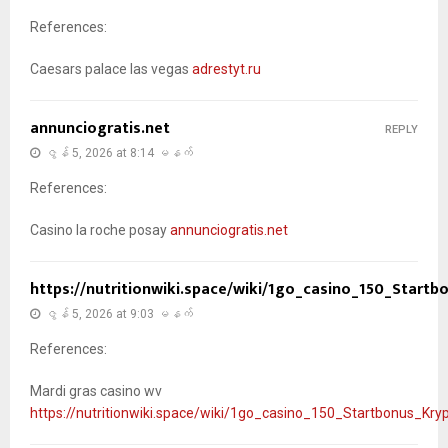
References:
Caesars palace las vegas
adrestyt.ru
annunciogratis.net
REPLY
ဇွန် 5, 2026 at 8:14 မနက်
References:
Casino la roche posay
annunciogratis.net
https://nutritionwiki.space/wiki/1go_casino_150_Star
ဇွန် 5, 2026 at 9:03 မနက်
References:
Mardi gras casino wv
https://nutritionwiki.space/wiki/1go_casino_150_Startbonus_K