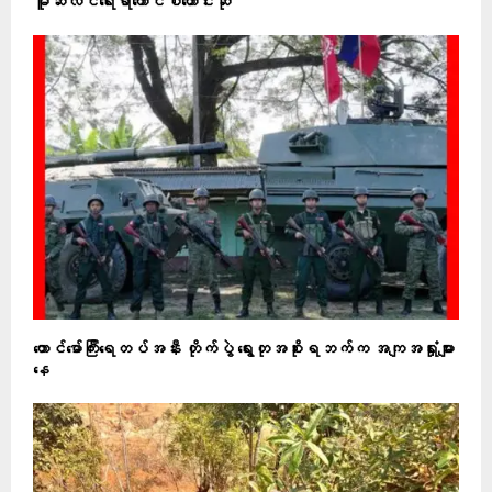
မူဆလင်ရေးရာကောင်စီတောင်းဆို
တောင်မော်ကြီးရေတပ်အနီး တိုက်ပွဲ ရွေးတုအစိုးရဘက်က အကျအရှုံးများ
နေ