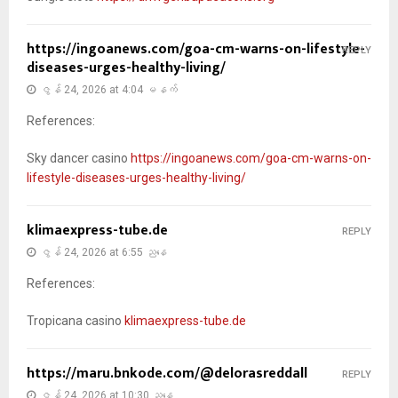
https://ingoanews.com/goa-cm-warns-on-lifestyle-
REPLY
diseases-urges-healthy-living/
ဇွန် 24, 2026 at 4:04 မနက်
References:
Sky dancer casino
https://ingoanews.com/goa-cm-warns-on-
lifestyle-diseases-urges-healthy-living/
klimaexpress-tube.de
REPLY
ဇွန် 24, 2026 at 6:55 ညနေ
References:
Tropicana casino
klimaexpress-tube.de
https://maru.bnkode.com/@delorasreddall
REPLY
ဇွန် 24, 2026 at 10:30 ညနေ