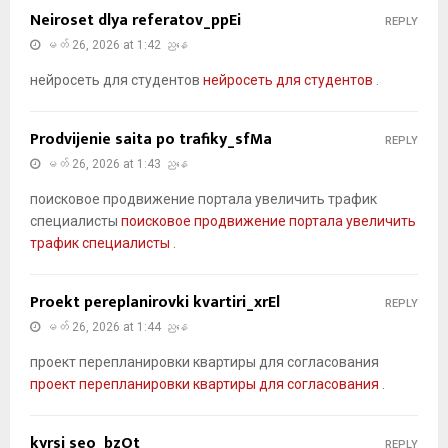
Neiroset dlya referatov_ppEi
REPLY
မတ် 26, 2026 at 1:42 ညနေ
нейросеть для студентов
нейросеть для студентов
.
Prodvijenie saita po trafiky_sfMa
REPLY
မတ် 26, 2026 at 1:43 ညနေ
поисковое продвижение портала увеличить трафик
специалисты
поисковое продвижение портала увеличить
трафик специалисты
.
Proekt pereplanirovki kvartiri_xrEl
REPLY
မတ် 26, 2026 at 1:44 ညနေ
проект перепланировки квартиры для согласования
проект перепланировки квартиры для согласования
.
kyrsi seo_bzOt
REPLY