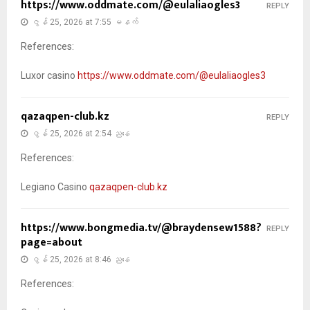
https://www.oddmate.com/@eulaliaogles3
REPLY
ဇွန် 25, 2026 at 7:55 မနက်
References:
Luxor casino
https://www.oddmate.com/@eulaliaogles3
qazaqpen-club.kz
REPLY
ဇွန် 25, 2026 at 2:54 ညနေ
References:
Legiano Casino
qazaqpen-club.kz
https://www.bongmedia.tv/@braydensew1588?
REPLY
page=about
ဇွန် 25, 2026 at 8:46 ညနေ
References: