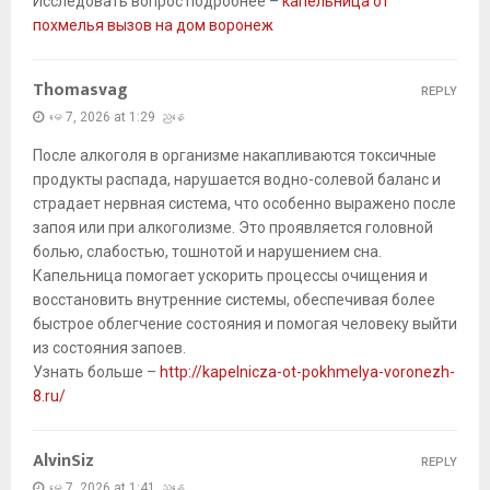
Исследовать вопрос подробнее –
капельница от
похмелья вызов на дом воронеж
Thomasvag
REPLY
မေ 7, 2026 at 1:29 ညနေ
После алкоголя в организме накапливаются токсичные
продукты распада, нарушается водно-солевой баланс и
страдает нервная система, что особенно выражено после
запоя или при алкоголизме. Это проявляется головной
болью, слабостью, тошнотой и нарушением сна.
Капельница помогает ускорить процессы очищения и
восстановить внутренние системы, обеспечивая более
быстрое облегчение состояния и помогая человеку выйти
из состояния запоев.
Узнать больше –
http://kapelnicza-ot-pokhmelya-voronezh-
8.ru/
AlvinSiz
REPLY
မေ 7, 2026 at 1:41 ညနေ