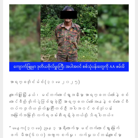
အာရက္ခတိုင်းမ်စ် (၃၁ မေ ၂၀၂၅)
ကျောက်ဖြူမြို့နယ်၊ မင်းတက်တောင်ရွာအနီးမှာ အာရက္ခတပ်တော်နဲ့ စစ်
ကောင်စီတို့ တိုက်ပွဲဖြစ်ပွားခဲ့ပြီး အာရက္ခတပ်တော်အနေနဲ့ စစ်ကောင်စီ
တပ်က ဒုတိယ ဗိုလ်မှူးကြီးတစ်ဦး အပါအဝင် စစ်သုံပန်း
အမြောက်အမြားကို လက်ရဖမ်းဆီးရရှိခဲ့တယ်လို့ သိရပါတယ်။
“မနေ့က (၃၀ မေ) ညနေ ၃ နာရီလောက်မှာ မင်းတက်တောင်ရွာ မြောက်
ဖက် မီတာ (၆၀၀) အကွာက စက်မှု၊ လက်မှုသင်တန်းကျောင်းမှာ