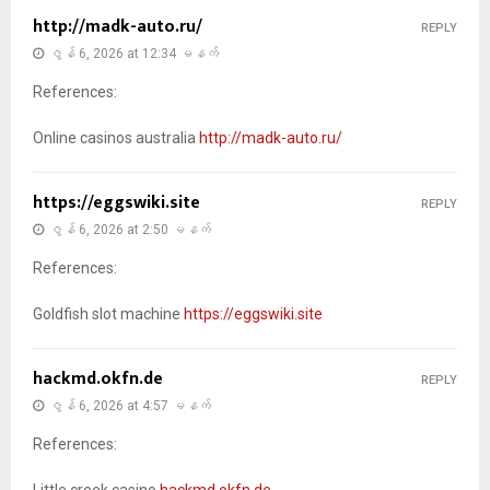
http://madk-auto.ru/
REPLY
ဇွန် 6, 2026 at 12:34 မနက်
References:
Online casinos australia
http://madk-auto.ru/
https://eggswiki.site
REPLY
ဇွန် 6, 2026 at 2:50 မနက်
References:
Goldfish slot machine
https://eggswiki.site
hackmd.okfn.de
REPLY
ဇွန် 6, 2026 at 4:57 မနက်
References:
Little creek casino
hackmd.okfn.de