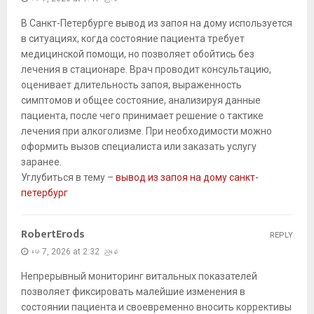
В Санкт-Петербурге вывод из запоя на дому используется
в ситуациях, когда состояние пациента требует
медицинской помощи, но позволяет обойтись без
лечения в стационаре. Врач проводит консультацию,
оценивает длительность запоя, выраженность
симптомов и общее состояние, анализируя данные
пациента, после чего принимает решение о тактике
лечения при алкоголизме. При необходимости можно
оформить вызов специалиста или заказать услугу
заранее.
Углубиться в тему –
вывод из запоя на дому санкт-
петербург
RobertErods
REPLY
မေ 7, 2026 at 2:32 ညနေ
Непрерывный мониторинг витальных показателей
позволяет фиксировать малейшие изменения в
состоянии пациента и своевременно вносить коррективы