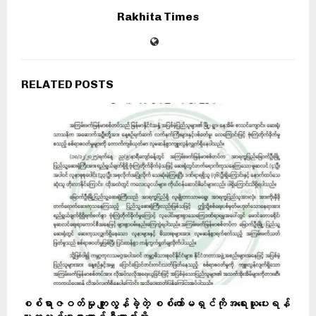
Rakhita Times
RELATED POSTS
စစ်ရာဇဝတ်မှု ကျူးလွန်ခဲ့တဲ့ စစ်ကော်မရှင်ကိုအရေးယူပေးရန်