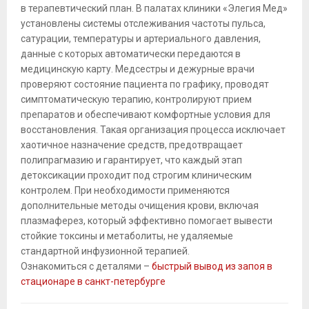
в терапевтический план. В палатах клиники «Элегия Мед»
установлены системы отслеживания частоты пульса,
сатурации, температуры и артериального давления,
данные с которых автоматически передаются в
медицинскую карту. Медсестры и дежурные врачи
проверяют состояние пациента по графику, проводят
симптоматическую терапию, контролируют прием
препаратов и обеспечивают комфортные условия для
восстановления. Такая организация процесса исключает
хаотичное назначение средств, предотвращает
полипрагмазию и гарантирует, что каждый этап
детоксикации проходит под строгим клиническим
контролем. При необходимости применяются
дополнительные методы очищения крови, включая
плазмаферез, который эффективно помогает вывести
стойкие токсины и метаболиты, не удаляемые
стандартной инфузионной терапией.
Ознакомиться с деталями –
быстрый вывод из запоя в
стационаре в санкт-петербурге