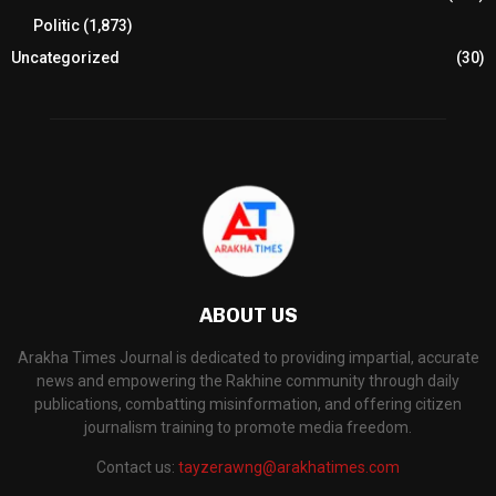
Politic
(1,873)
Uncategorized
(30)
ABOUT US
Arakha Times Journal is dedicated to providing impartial, accurate
news and empowering the Rakhine community through daily
publications, combatting misinformation, and offering citizen
journalism training to promote media freedom.
Contact us:
tayzerawng@arakhatimes.com