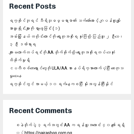
Recent Posts
ရက္ခိုင်ဘုရင် သီရိသုဓမ္မရာဇာ၏ သက်တော်စောင့် ဂျပန်လူမျိုး
ဆာမူရိုင်းများကို ရှာဖွေခြင်း (၁)
အမ်းမြို့နယ် တလိုင်းတောင်ကို ရွေးတုအစိုးရ ဗုံးကြဲလို့ ပြည်သူ ၂ ဦးသေ၊
၃ ဦး ဒဏ်ရာရ
ကျားမသောက်တပ်ရင်းကို AA တိုက်ခိုက်လို့ ရွေးတုအစိုးရတပ် သေဆုံး
ထိခိုက်မှုရှိ
ငပလီစစ်ဘေးရှောင်တွေကို ULA/AA စားနပ်ရိက္ခာထောက်ပံ့ပြီး ဆေးကုသ
မှုပေးနေ
ရက္ခိုင်တွင် လာမယ့် ၁၀ ရက်နေ့ကစပြီး မိုးအလွန်ကြီးနိုင်
Recent Comments
စနဲတိုက်ပွဲ ၃ ရက်အတွင်း AA က ရန်သူ့အလောင်း ၄၀ ကျော် ရရှိ
တွင်
https://nairashop.com.ng