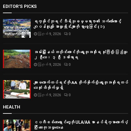
EDITOR'S PICKS
ရက္ခိုင်ဘုရင် သီရိသုဓမ္မရာဇာ၏ သက်တော်စောင့်
ဂျပန်လူမျိုး ဆာမူရိုင်းများကို ရှာဖွေခြင်း (၁)
ဩဂုတ် 9, 2026
0
အမ်းမြို့နယ် တလိုင်းတောင်ကို ရွေးတုအစိုးရ ဗုံးကြဲလို့ ပြည်သူ
၂ ဦးသေ၊ ၃ ဦး ဒဏ်ရာရ
ဩဂုတ် 9, 2026
0
ကျားမသောက်တပ်ရင်းကို AA တိုက်ခိုက်လို့ ရွေးတုအစိုးရတပ်
သေဆုံး ထိခိုက်မှုရှိ
ဩဂုတ် 9, 2026
0
HEALTH
ငပလီစစ်ဘေးရှောင်တွေကို ULA/AA စားနပ်ရိက္ခာထောက်ပံ့
ပြီး ဆေးကုသမှုပေးနေ