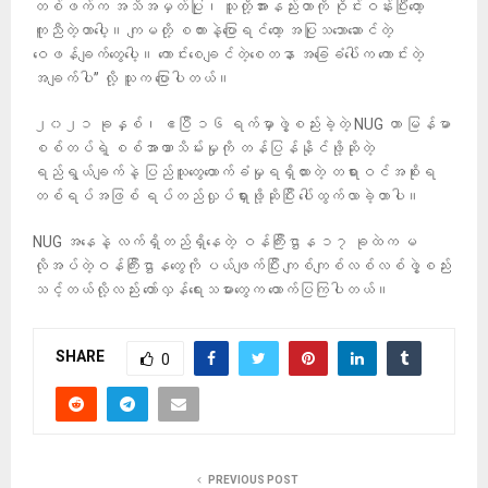
တစ်ဖက်က အသိအမှတ်ပြု၊ သူတို့အားနည်းတာကို ဝိုင်းဝန်းပြီးတော့
ကူညီတဲ့ဟာပေါ့။ ကျမတို့ စကားနဲ့ပြောရင်တော့ အပြုသဘောဆောင်တဲ့
ဝေဖန်ချက်တွေပေါ့။ ကောင်းစေချင်တဲ့စေတနာ အခြေခံပေါ်က ကောင်းတဲ့
အချက်ပါ” လို့ သူက ပြောပါတယ်။
၂၀၂၁ ခုနှစ်၊ ဧပြီ ၁၆ ရက်မှာဖွဲ့စည်းခဲ့တဲ့ NUG ဟာ မြန်မာ
စစ်တပ်ရဲ့ စစ်အာဏာသိမ်းမှုကို တန်ပြန်နိုင်ဖို့ဆိုတဲ့
ရည်ရွယ်ချက်နဲ့ ပြည်သူတွေထောက်ခံမှုရရှိထားတဲ့ တရားဝင်အစိုးရ
တစ်ရပ်အဖြစ် ရပ်တည်လှုပ်ရှားဖို့ဆိုပြီး ပေါ်ထွက်လာခဲ့တာပါ။
NUG အနေနဲ့ လက်ရှိတည်ရှိနေတဲ့ ဝန်ကြီးဌာန ၁၇ ခုထဲက မ
လိုအပ်တဲ့ဝန်ကြီးဌာနတွေကို ပယ်ဖျက်ပြီး ကျစ်ကျစ်လစ်လစ်ဖွဲ့စည်း
သင့်တယ်လို့လည်း တော်လှန်ရေးသမားတွေက ထောက်ပြကြပါတယ်။
SHARE
0
PREVIOUS POST