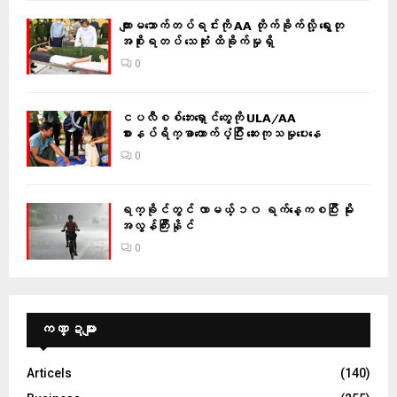
ကျားမသောက်တပ်ရင်းကို AA တိုက်ခိုက်လို့ ရွေးတု
အစိုးရတပ် သေဆုံး ထိခိုက်မှုရှိ
0
ငပလီစစ်ဘေးရှောင်တွေကို ULA/AA
စားနပ်ရိက္ခာထောက်ပံ့ပြီး ဆေးကုသမှုပေးနေ
0
ရက္ခိုင်တွင် လာမယ့် ၁၀ ရက်နေ့ကစပြီး မိုး
အလွန်ကြီးနိုင်
0
ကဏ္ဍများ
Articels
(140)