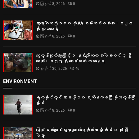
ဩဂုတ် 8, 2026
0
သွားရောဂါသည် ၁၈၀ ကို AA စမ်းသပ်စစ်ဆေး၊ ၁၂၀
ကို ကုသပေးခဲ့
ဩဂုတ် 8, 2026
0
သွေးလွန်တုတ်ကွေးကြောင့် ၁ နှစ်ကျော်ကလေး အပါအဝင် ၃ ဦး
သေဆုံး၊ ၁၅၅ ဦး ဆေးရုံတက် ကုသနေရ
ဇူလိုင် 30, 2026
46
ENVIRONMENT
ရက္ခိုင်တွင် လာမယ့် ၁၀ ရက်နေ့ကစပြီး မိုးအလွန်ကြီး
နိုင်
ဩဂုတ် 8, 2026
0
မြေပုံ ရက်ချောင်းရွာမှာ ချောင်းရေတိုက်စားလို့ အိမ် ၁ လုံး ပြို
ပါသွား