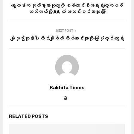
ရှေ့တန်းက ဆုတ်ခွာလာသူတွေကို စစ်ကောင်စီအရာရှိတွေကပစ်
သတ်တယ်လို့ AA ထံ အလင်းဝင်လာသူ ပြော
NEXT POST
မျိုးသုဉ်းလုနီးပါး လိပ်မျိုးစိတ် လိပ်စောင်းလျားကို မြေပုံတွင် တွေ့ရှိ
Rakhita Times
RELATED POSTS