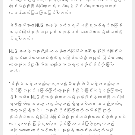
ပြောင်းလဲဖို့လိုပြီဆိုပြီးတော့လည်း စစ်ရေးနဲ့ နိုင်ငံရေးသမားတွေကလည်း
ဝေဖန်ထောက်ပြနေကြတာဖြစ်ပါတယ်။
အဲဒီနောက်မှာတော့ NUG အနေနဲ့ ဖက်ဒရယ် အစိုးရတစ်ရပ်အဖြစ်
အသွင်ပြောင်းမှုကို အခုနှစ် မကုန်ခင် အကောင်အထည် ဖော်မယ်လို့
သိရပါတယ်။
NUG အနေနဲ့ အခုလိုမျိုး ဝေဖန်ထောက်ပြကြတဲ့အပေါ်မှာ ပြုပြင်ပြောင်းလဲ
ဖို့ လုပ်ဆောင်တာဟာ ကောင်းတဲ့ကိစ္စဖြစ်တယ်လို့ တရုတ်-မြန်မာအရေး
လေ့လာသုံးသပ်သူ ဒေါက်တာ လှကျော်ဇောက အာရက္ခတိုင်းမ်စ်ကို ပြောပါ
တယ်။
“ဒီလိုပဲ အဖွဲ့အစည်းတွေက ကျမတို့ဆီမှာဆို အဲဒီအဖွဲ့အစည်းတွေက
သိပ်ပြီး အလုပ်မဖြစ်မြောက် တော့ဘူးဆို ဒီလိုပဲ ပြောင်းလဲဖွဲ့စည်းကြတာတွေ
ရှိပါတယ်။ NUG တို့ဘာတို့ ဆိုတာကလည်း ဝုန်းဒိုင်းနဲ့ ကောက်ပြီး လုပ်ကြ
ရတာဖြစ်တော့ အမှားတွေ အယွင်းတွေလည်း ရှိရှာမှာပဲလေ။ အားနည်းချက်တွေ
ဘာတွေလည်း ရှိမှာပဲ။ အခုလို ဝိုင်းပြီးပြောတာကို လက်ခံပြီး သူတို့
ကိုယ်တိုင်ကလည်း ပြုပြင်ပြောင်းလဲဖို့ လုပ်တယ်ဆိုတာ ကောင်းတဲ့ကိစ္စပဲ
လေ။ ကျမတို့ ကြိုဆိုရမှာပေါ့။ ဝိုင်းပြီး ဝေဖန်ကြတဲ့လူတွေကလည်း
အပြုသဘောတော့ ဆောင်သင့်တာပေါ့။ သူတို့ရဲ့ အားကောင်းချက်တွေကိုလည်း