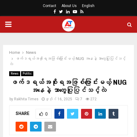
Contact
About Us
English
Facebook
Twitter
Linkedin
Youtube
Rss
PRIMARY
MENU
Home
News
ဖက်ဒရယ်အစိုးရအဖြစ်ပြောင်းမယ့် NUG အနေနဲ့ ဘာတွေပြုပြင်သင့်
လဲ
News
Politic
ဖက်ဒရယ်အစိုးရအဖြစ်ပြောင်းမယ့် NUG
အနေနဲ့ ဘာတွေပြုပြင်သင့်လဲ
by
Rakhita Times
ဇူလိုင် 16, 2025
7
272
SHARE
0