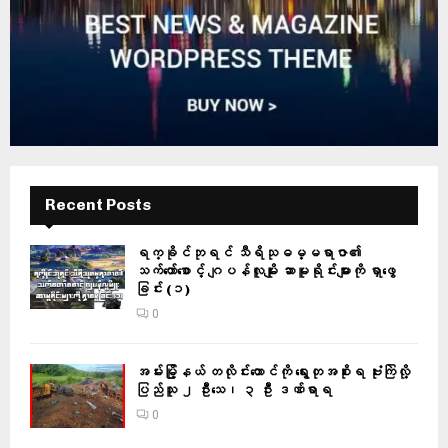
Recent Posts
ရက္ခိုင်ဘုရင် သီရိသုဓမ္မရာဇာ၏
သက်တော်စောင့် ဂျပန်လူမျိုး ဆာမူရိုင်းများကို ရှာဖွေ
ခြင်း (၁)
0
အမ်းမြို့နယ် တလိုင်းတောင်ကို ရွေးတုအစိုးရ ဗုံးကြဲလို့
ပြည်သူ ၂ ဦးသေ၊ ၃ ဦး ဒဏ်ရာရ
0