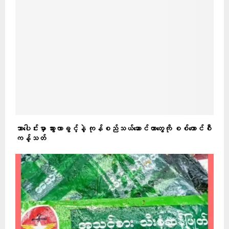
သာပေါင်းမှာ သွားလာခွင့်နဲ့ ကုန်စည်သယ်ဆောင်တာတွေကို စစ်ကောင်စီ
ကန့်သတ်