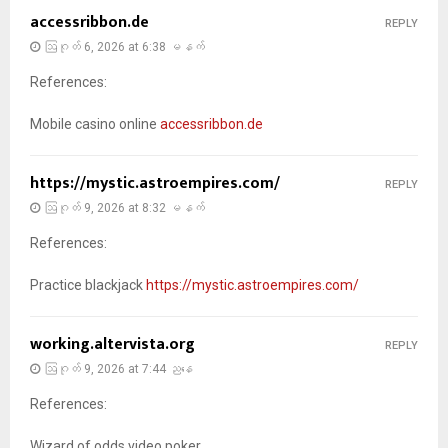
accessribbon.de
REPLY
ဩဂုတ် 6, 2026 at 6:38 မနက်
References:
Mobile casino online
accessribbon.de
https://mystic.astroempires.com/
REPLY
ဩဂုတ် 9, 2026 at 8:32 မနက်
References:
Practice blackjack
https://mystic.astroempires.com/
working.altervista.org
REPLY
ဩဂုတ် 9, 2026 at 7:44 ညနေ
References:
Wizard of odds video poker