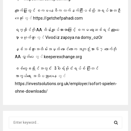
ကျောက်ဖြူတွင် စကမ နေဗီက လက်နက်ကြီးပစ်လို့ အရပ်သားတဦး
သေဆုံး
တွင်
https://getchefpahadi.com
ရက္ခိုင်ကို AA ထိန်းချုပ်ထားတာကြောင့် စကမ ဈေးဆစ်ရင် လျှော့ပေး
မှာမဟုတ်ဘူး
တွင်
Vivod iz zapoya na domy_ozOr
နှစ်သစ်ကူးအထိမ်းအမှတ် မောင်တောက အကျဉ်းသား ၆၇ ယောက်ကို
AA လွှတ်ပေး
တွင်
keeperexchange.org
စစ်တွေခရိုင်အတွင်း နီပါးရ်ဗိုင်းရပ်စ် ကြိုတင်
ကာကွယ်ရေး အသိပညာပေးနေ
တွင်
https://investsolutions.org.uk/employer/sofort-spielen-
ohne-downloads/
S
e