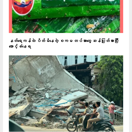
နတ်ရေကန်ထဲ ပိတ်မိနေတဲ့ စကမ တပ်သားတွေ ဆန်ပြုတ်စားပြီး
တောင့်ခံနေရ