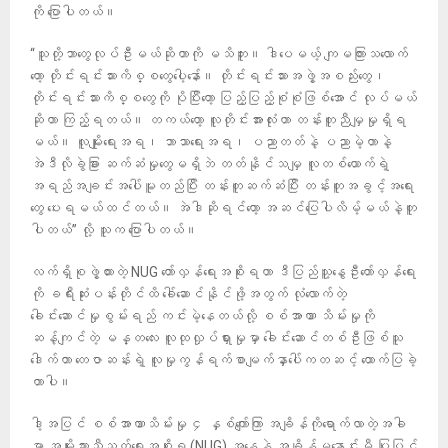
ကို ပြောပါတယ်။
“သူတို့ဘာတွေလုပ်ဦးမယ်ဆိုတာကို မသိဘူး။ ဒါပေမယ့် ကျမကြားသ‌လောက်
တော့ တိုင်းရင်းသားကိစ္စတွေပေါ့နော်။ တိုင်းရင်းသားအဖွဲ့အစည်းတွေ၊
တိုင်းရင်းသားကိစ္စတွေကို ပိုပြီးတော့ ပြည့်ပြည့်စုံစုံဖြစ်အောင် လုပ်မယ်
ဆိုတာ ကြည့်ရတယ်။ တကယ်တော့ လူတိုင်းအားလုံးဟာ တန်းတူညီမျှမှုရှိရ
မယ်။ လူမျိုးရေးအရ၊ ဘာသာရေးအရ၊ ပညာတတ်နဲ့ ပညာမဲ့တာနဲ့
အဲဒီလိုခွဲခြား ဆက်ဆံမှုတွေမရှိဘဲ တတ်နိုင်သမျှ လူတစ်ယောက်ရဲ့
အရည်အချင်းအပေါ်မူတည်ပြီး တန်းတူဆက်ဆံပြီး တန်းတူအခွင့်အရေး
တွေ ပေးရမယ်ထင်တယ်။ အဲဒါဆိုရင်တော့ အဆင်ပြေပါလိမ့်မယ်နဲ့တူ
ပါတယ်” လို့ သူက ပြောပါတယ်။
လက်ရှိစုဖွဲ့ထားတဲ့ NUG တော်လှန်ရေးအစိုးရဟာ ဒီပြည်သူ့နွေဦးတော်လှန်ရေး
ကို ခရီးဆုံးပန်းတိုင်ထိ ခေါ်ဆောင်နိုင်ဖို့အတွက် လုံလောက်တဲ့
ခေါင်းဆောင်မှုစွမ်းရည် ကင်းမဲ့နေတယ်လို့ စစ်အာဏာ သိမ်းမှုကို
ဆန့်ကျင်တဲ့ မန္တလေး လူထုလှုပ်ရှားမှုမှာ ခေါင်းဆောင်တစ်ဦးဖြစ်သူ
ဒေါက်တာ တေဇာဆန်းရဲ့ လူမှုကွန်ရက်စာမျက်နှာပေါ်ကတဆင့် ထောက်ပြခဲ့
တာပါ။
ဒါ့အပြင် စစ်အာဏာသိမ်းမှု ၄ နှစ်ကျော်ကြာ အချိန်ကိုရောက်လာတဲ့အခါ
မှာ အမျိုးသားညီညွတ်ရေးအစိုးရ (NUG) အနေနဲ့ အချိန်မနှောင်းမီ ပြုပြင်