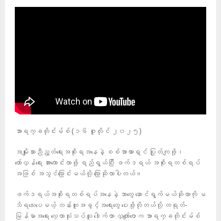
အာရက္ခတိုင်းမ်စ် (၁၆ ဇူလိုင် ၂၀၂၅)
အမျိုးသားညီညွတ်ရေးအစိုးရအနေနဲ့ စစ်အာဏာရှင် ပြုတ်ကျဖို့၊
တော်လှန်ရေး အားကောင်းလာဖို့ ရည်ရွယ်ပြီး ဖက်ဒရယ် အစိုးရတစ်ရပ်
အဖြစ် အသွင်ပြောင်းမယ်လို့ ပြောဆိုလာပါတယ်။
ဖက်ဒရယ်အစိုးရတစ်ရပ်အနေနဲ့ ဘာတွေ ဆောင်ရွက်မယ်ဆိုတာကို မ
သိရသေးပေမယ့် တန်းတူအခွင့်အရေးတွေ ပေးဖို့လိုတယ်လို့ တရုတ်-
မြန်မာအရေး လေ့လာသုံးသပ်သူ ဒေါက်တာ လှကျော်ဇောက အာရက္ခတိုင်းမ်စ်