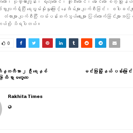
က်တော်၊ ပုဏ္ဏားကျွန်း၊ ရသေ့တောင်၊ ဘူးသီးတောင်၊ မောင်တော စတဲ့ မြိုနယ်တွ
ြစ်ပွားလျက်ရှိပြီး ရေလွှမ်းမိုးမှုကြောင့် နေအိမ်များ ပျက်စီးခြင်း၊ စပါးခင်းမ
ံတားများ ပျက်စီးပြီး လမ်းပန်းဆက်သွယ်ရေးများ ပြတ်တောက်ခြင်းများအပြင် 
ေတယ်လို့ သိရပါတယ်။
0
 ကျိန္တလီသား ၂ ဦး ရေနှစ်
မင်းပြားမြို့နယ် ပန်းမြောင်းက
ြာ ထိ ရှာမတွေ့သေး
Rakhita Times