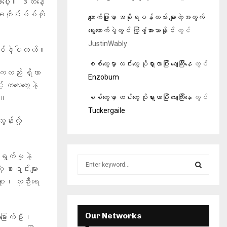
ာပေါ့။ ဒီတနေ့
ခတိုင်းမ်စ်ကို
ကျောက်ဖြူမှာ အစိုးရဝန်ထမ်း များတဲ့အတွက်
ရွေးကောက်ပွဲတွင် ကြံ့ဖွံ့အားသာနိုင်
တွင်
JustinWably
ြုပ်ခဲ့ပါတယ်။
စစ်တွေမှာ ထင်းတွေ ပိုရှားလာပြီး ဈေးကြီးနေ
တွင်
ကလည်း ရှိတာ
Enzobum
် ကလေးတွေနဲ့
စစ်တွေမှာ ထင်းတွေ ပိုရှားလာပြီး ဈေးကြီးနေ
တွင်
ယ်။
Tuckergaile
်းလို့
ရွက်မှုနဲ့
S
 စာရင်းများ
e
a
စု၊ လူဦးရေ
S
r
c
E
h
Our Networks
မြောက်ဦး၊
f
A