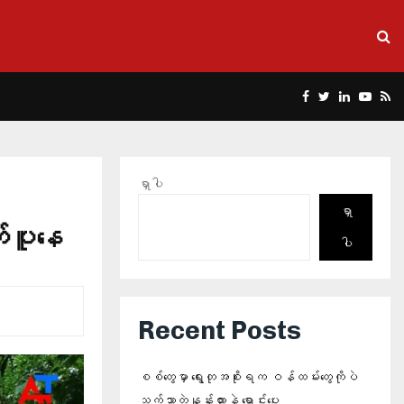
Facebook
Twitter
Linkedin
Yout
Rs
ရှာပါ
ရှာ
တ်ပူနေ
ပါ
Recent Posts
စစ်တွေမှာ ရွေးတုအစိုးရက ဝန်ထမ်းတွေကိုပဲ
သက်သာတဲ့နှုန်းထားနဲ့ ရောင်းပေး