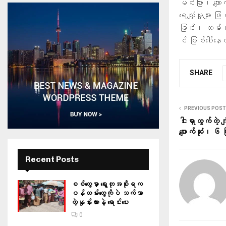
မင်းပြား၊ ကျော
ရေလျှံမှုများ ဖ
ခြင်း၊ လမ်း၊ တ
င် ဖြစ်ပေါ်န
SHARE
PREVIOUS POST
ငါးရှာထွက်တဲ့
ပျောက်ဆုံး၊ ၆ က
Recent Posts
စစ်တွေမှာ ရွေးတုအစိုးရက
ဝန်ထမ်းတွေကိုပဲ သက်သာ
တဲ့နှုန်းထားနဲ့ ရောင်းပေး
0