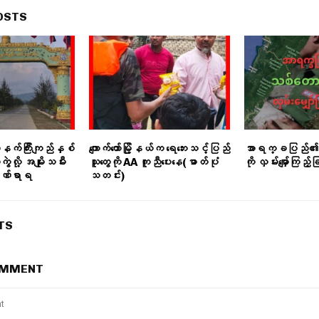
OSTS
်နက်ကြီးကျည်နှစ်
ကျောက်တော်မြို့နယ်က ရေဘေးသင့်ပြည်
အာရက္ခပြည်၏
ကွဲလို့ အမျိုးသမီး
သူတွေကို AA ကူညီပေးနေ(ဓာတ်ပုံ
ကို လှမ်းမျှော်ကြည့်ခ
ဒဏ်ရာရ
သတင်း)
TS
OMMENT