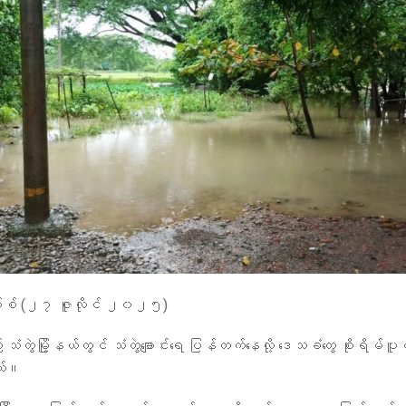
မ်စ် (၂၇ ဇူလိုင် ၂၀၂၅)
သံတွဲမြို့နယ်တွင် သံတွဲချောင်းရေ ပြန်တက်နေလို့ ဒေသခံတွေ စိုးရိမ
ယ်။