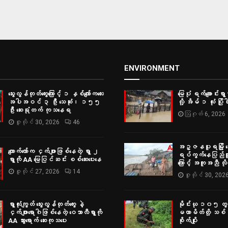
ENVIRONMENT
သွေးလွန်တုတ်ကွေးကြောင့် ၁ နှစ်ကျော်ကလေး
မြေပုံ ရက်ချောင်းရွာမ
အပါအဝင် ၃ ဦး သေဆုံး၊ ၁၅၅
လို့ အိမ် ၁ လုံး ပြိုပါ
ဦး ဆေးရုံတက် ကုသနေရ
ဩဂုတ် 6, 2026
ဇူလိုင် 30, 2026
46
အဥ္ဇနပူရမြို့ ရွှ
ကျောက်တော်က ငှက်ဖျားဖြစ်နေတဲ့ ရွာ ၂
ရပ်ကွက်နေပြည်သူမျ
ရွာကို AA မြေပြင်ဆင်း စစ်‌ဆေးပေးနေ
ကြောင့် အကူအညီ လ
ဇူလိုင် 27, 2026
14
ဇူလိုင် 30, 202
ရွာလုံးကျွတ် သွေးလွန်တုတ်ကွေး နဲ့
မိုင်းယု ၁၀၅ တွင
ငှက်ဖျားရောဂါဖြစ်နေတဲ့ ဝေသာလီရွာကို
မဟာမိတ်တို့ သစ်ပင
AA သွားရောက် ဆေးကုသပေး
စိုက်ပျိုး