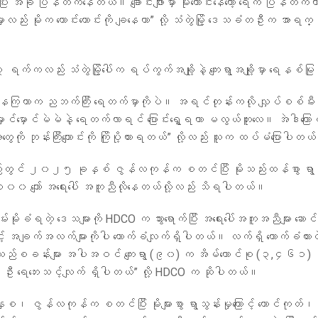
ီး အခု ပြန်တက်နေတယ်။ ချောင်းဖျားမှာ မိုးကောင်းနေတော့ ရေက ပြန်တက်တ
မှာလည်း မိုးက ကောင်းကောင်းကို ချနေတာ” လို့ သံတွဲမြို့ ဒေသခံတဦးက အာရက္
က်ကလည်း သံတွဲမြို့ပေါ်က ရပ်ကွက်အချို့နဲ့ ကျေးရွာအချို့မှာ ရေနစ်မ
ိမ်နေကြတာက ညဘက်ကြီး ရေတက်မှာကိုပဲ။ အရင်တုန်းကလို လျှပ်စစ်မီး
ာင်မှောင်မဲမဲနဲ့ ရေတက်လာရင် ပြောင်းရွှေ့ရတာ မလွယ်ဘူးလေ။ အဲဒါကြောင့
တွေကို ဘုန်းကြီးကျောင်းကို ကြိုပို့ထားရတယ်” လို့လည်း သူက ထပ်မံပြောပါတ
တွင် ၂၀၂၅ ခုနှစ် ဇွန်လကုန်က စတင်ပြီး မိုးသည်းထန်စွာ ရွာသွန
၀ ကျော် အရေးပေါ် အကူညီလိုနေတယ်လို့လည်း သိရပါတယ်။
်းမိုးခံရတဲ့ ဒေသများကို HDCO က သွားရောက်ပြီး အရေးပေါ်အကူအညီများ ဆောင်
် အချက်အလက်များကိုပါ ကောက်ခံလျက်ရှိပါတယ်။ လက်ရှိ ကောက်ခံထားတဲ့
စခန်းများ အပါအဝင် ကျေးရွာ (၉၀) က အိမ်ထောင်စု (၃,၄၆၁) 
 ရေဘေးသင့်လျက် ရှိပါတယ်” လို့ HDCO က ဆိုပါတယ်။
ဇွန်လကုန်က စတင်ပြီး မိုးများစွာ ရွာသွန်းမှုကြောင့် တောင်ကုတ်၊ 