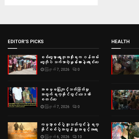
EDITOR'S PICKS
HEALTH
စစ်တွေမှာ ရွေးတုအစိုးရက ဝန်ထမ်း
တွေကိုပဲ သက်သာတဲ့နှုန်းထားနဲ့ ရောင်းပေး
ဩဂုတ် 7, 2026
0
အဓမ္မပြုကျင့်သတ်ဖြတ်မှု
အတွက် ရက္ခိုင်တွင် သေဒဏ်
စတင်ပေး
ဩဂုတ် 7, 2026
0
ကမ္ဘာ့စစ်ပွဲ လူသတ်ကွင်းနဲ့ ရက္
ခိုင်စစ်ပွဲအလွန် လူ့အခွင့်အရေး
ဩဂုတ် 6, 2026
10