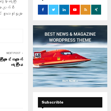
ေမှာ ရေကြီး
o
ျား ပျက်စီး
r
R
လူသေဆုံးမှုမျာ
:
C
H
NEXT POST
ြီးချောင်းတလျောက်
ရေကြီးနေ
Subscrible