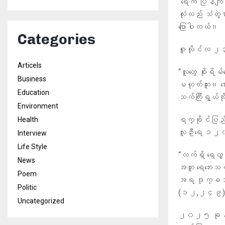
“ရေက ပြန်ကျပြ
လုံးလည်း သံတွဲ
ပြောပါတယ်။
Categories
ဇူလိုင်လ ၂၃ ရ
Articels
“လူတွေ စိုးရ
Business
မဟုတ်ဘူး။ မှေ
Education
သက်ကြီးရွယ်အို
Environment
ရက္ခိုင်ပြည်
Health
လူဦးရေ ၁၂၀၀
Interview
Life Style
“လက်ရှိ ရေလွှမ
News
အတူ ရေဘေးသင့
Poem
အရ ဒုက္ခသည်
Politic
(၁၂,၂၄၉) ဦး
Uncategorized
၂၀၂၅ ခုနှစ၊ 