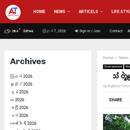
HOME
NEWS
ARTICELS
LIFE STY
C
Sittwe
ဩဂုတ် 7, 2026
Sign in / Join
Contact
A
28.4
Home
News
Archives
Environment
Ne
သံတွဲ
ဩဂုတ် 2026
ဇူလိုင် 2026
by
Rakhita Time
ဇွန် 2026
SHARE
မေ 2026
ဧပြီ 2026
မတ် 2026
ဖေ‌ဖော်ဝါရီ 2026