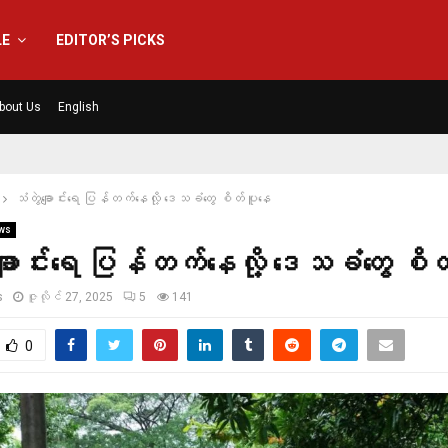
LE
EDITOR’S PICKS
bout Us
English
သံတွဲချောင်းရေ ပြန်တက်နေလို့ ဒေသခံတွေ စိတ်ပူနေ
ws
ချောင်းရေ ပြန်တက်နေလို့ ဒေသခံတွေ စိ
s
ဇူလိုင် 27, 2025
5
141
0