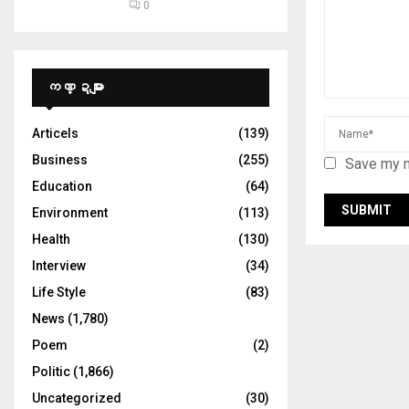
0
ကဏ္ဍများ
Articels
(139)
Business
(255)
Save my n
Education
(64)
Environment
(113)
Health
(130)
Interview
(34)
Life Style
(83)
News
(1,780)
Poem
(2)
Politic
(1,866)
Uncategorized
(30)