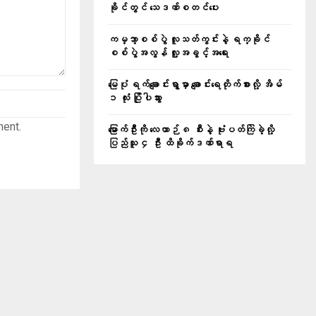
ခိုင်တွင် သေဒဏ်စတင်ပေး
ကမ္ဘာ့စစ်ပွဲ လူသတ်ကွင်းနဲ့ ရက္ခိုင်
စစ်ပွဲအလွန် လူ့အခွင့်အရေး
မြေပုံ ရက်ချောင်းရွာမှာ ချောင်းရေတိုက်စားလို့ အိမ်
၁ လုံး ပြိုပါသွား
ment.
မြောက်ဦးကို လေယာဉ် ၈ စီးနဲ့ ဗုံးပတ်ကြဲခဲ့လို့
ပြည်သူ ၄ ဦး ထိခိုက်ဒဏ်ရာရ