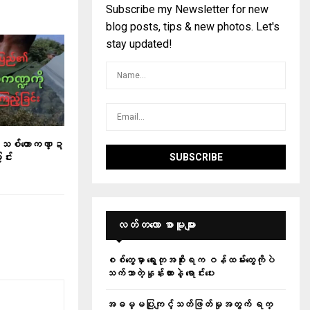
Subscribe my Newsletter for new
blog posts, tips & new photos. Let's
stay updated!
သစ်တောကဏ္ဍ
ြင်း
လတ်တ‌လော စာမူများ
စစ်တွေမှာ ရွေးတုအစိုးရက ဝန်ထမ်းတွေကိုပဲ
သက်သာတဲ့နှုန်းထားနဲ့ ရောင်းပေး
အဓမ္မပြုကျင့်သတ်ဖြတ်မှုအတွက် ရက္