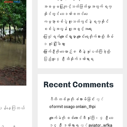
အဓမ္မပြုကျင့်သတ်ဖြတ်မှုအတွက် ရက္
ခိုင်တွင် သေဒဏ်စတင်ပေး
ကမ္ဘာ့စစ်ပွဲ လူသတ်ကွင်းနဲ့ ရက္ခိုင်
စစ်ပွဲအလွန် လူ့အခွင့်အရေး
မြေပုံ ရက်ချောင်းရွာမှာ ချောင်းရေတိုက်စားလို့ အိမ်
၁ လုံး ပြိုပါသွား
မြောက်ဦးကို လေယာဉ် ၈ စီးနဲ့ ဗုံးပတ်ကြဲခဲ့လို့
ပြည်သူ ၄ ဦး ထိခိုက်ဒဏ်ရာရ
Recent Comments
ပီတိ တစ်ခုကို ခံစားမိခြင်း
တွင်
oformit osago onlain_thpi
်ပူပန်နေကြတယ်
ကျောက်မဲကို စစ်ကောင်စီ ဗုံးကြဲ၊ ၄ ဦး သေ
၁၄ ဦး ဒဏ်ရာရ
တွင်
aviator_wfka