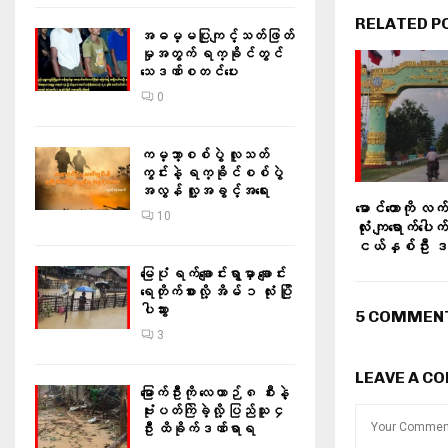
RELATED P
အဓမ္မပြုကျင့်သတ်ဖြတ်
မှုအတွက် ရက္ခိုင်တွင်
သေဒဏ်စတင်ပေး
0
ကမ္ဘာ့စစ်ပွဲ လူသတ်
ကွင်းနဲ့ ရက္ခိုင်စစ်ပွဲ
အလွန် လူ့အခွင့်အရေး
မောင်တောကို လက
10
လုံး ကျရောက်ပေါက်
ငယ်နှစ်ဦး 
မြေပုံ ရက်ချောင်းရွာမှာ ချောင်း
ရေတိုက်စားလို့ အိမ် ၁ လုံး ပြို
ပါသွား
5 COMMEN
3
LEAVE A C
မြောက်ဦးကို လေယာဉ် ၈ စီးနဲ့
ဗုံးပတ်ကြဲခဲ့လို့ ပြည်သူ ၄
ဦး ထိခိုက်ဒဏ်ရာရ