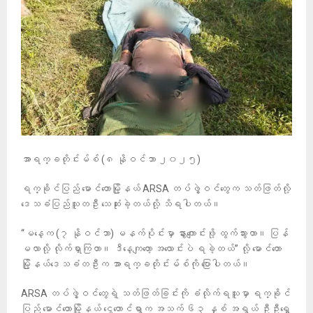
အာရက္ခတိုင်းမ်စ် (၈ နိုဝင်ဘာ ၂၀၂၅)
ရက္ခိုင်ပြည် မောင်တောမြို့နယ် ARSA တပ်ဖွဲ့ဝင်တွေက သတ်ဖြတ်လို့
ဒေသခံပြည်သူတဦး သေဆုံးခဲ့တယ်လို့ သိရပါတယ်။
“မနေ့က (၇ နိုဝင်ဘာ) မနက်ပိုင်းမှာ နွားကျောင်းဖို့ ထွက်သွားတာ။ ပြန်
မလာလို့ လိုက်ရှာကြတာ။ ဒီနေ့ကျတော့ အလောင်းပဲ ရခဲ့တယ်” လို့ မောင်တော
မြို့နယ်ဒေသခံတဦးက အာရက္ခတိုင်းမ်စ်ကို ပြောပါတယ်။
ARSA တပ်ဖွဲ့ဝင်တွေရဲ့ သတ်ဖြတ်ခြင်းကို ခံလိုက်ရသူမှာ ရက္ခိုင်
ပြည် မောင်တောမြို့နယ် ငွေတောင်ရွာက အသက် ၆၃ နှစ် အရွယ် ဦးဦးရွှေ