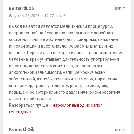
BernardLob
REPLY
ဇူလိုင် 22, 2026 at 12:37 မနက်
Вывод из запоя является медицинской процедурой,
направленной на безопасное прерывание запойного
состояния, снятие абстинентного синдрома, снижение
интоксикации и восстановление работы внутренних
органов. Первый этап всегда связан с оценкой состояния
человека: врач учитывает длительность употребления
алкоголя, количество спиртного, возраст, стаж
алкогольной зависимости, наличие хронических
заболеваний, жалобы, признаки похмелья, нарушения
сна, тремор, тревогу, тошноту, рвоту, тахикардию,
повышенное артериального давления и риски развития
алкогольной горячки.
Разобраться лучше –
нарколог вывод из запоя
геленджик
KennethDib
REPLY