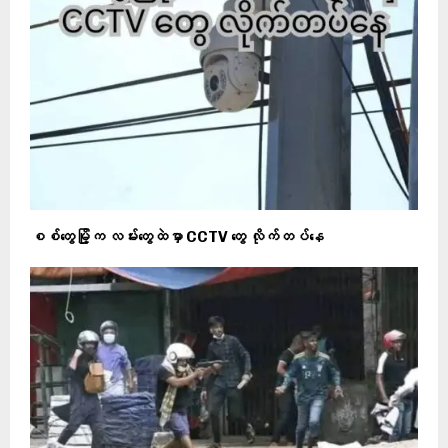
စစ်တွေမြို့က လမ်းတွေထဲမှာ CCTV တွေ လိုက်တပ်နေ