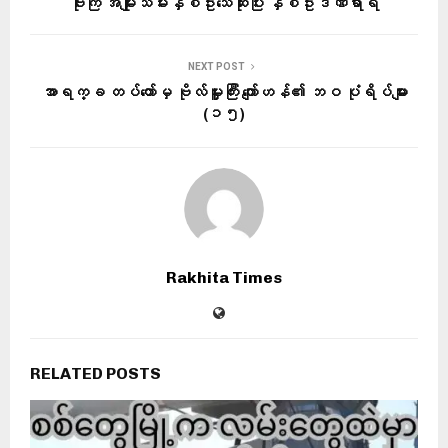
ဗုံးကြဲ အမျိုးသမီးနှစ်ဦးသေဆုံးပြီး နှစ်ဦးဒဏ်ရာရ
NEXT POST
အာရက္ခ တပ်တော်မှ ဗိုလ်မှူးကြီး ကျော်ဟန်၏ ဘဝ ပုံရိပ်များ
(၁၅)
Rakhita Times
RELATED POSTS