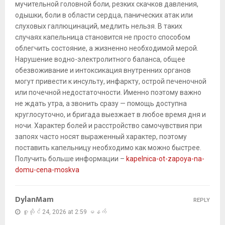
мучительной головной боли, резких скачков давления,
одышки, боли в области сердца, панических атак или
слуховых галлюцинаций, медлить нельзя. В таких
случаях капельница становится не просто способом
облегчить состояние, а жизненно необходимой мерой.
Нарушение водно-электролитного баланса, общее
обезвоживание и интоксикация внутренних органов
могут привести к инсульту, инфаркту, острой печеночной
или почечной недостаточности. Именно поэтому важно
не ждать утра, а звонить сразу — помощь доступна
круглосуточно, и бригада выезжает в любое время дня и
ночи. Характер болей и расстройство самочувствия при
запоях часто носят выраженный характер, поэтому
поставить капельницу необходимо как можно быстрее.
Получить больше информации –
kapelnica-ot-zapoya-na-
domu-cena-moskva
DylanMam
REPLY
ဇူလိုင် 24, 2026 at 2:59 မနက်