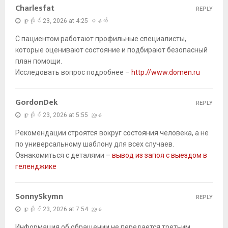
Charlesfat
REPLY
ဇူလိုင် 23, 2026 at 4:25 မနက်
С пациентом работают профильные специалисты,
которые оценивают состояние и подбирают безопасный
план помощи.
Исследовать вопрос подробнее –
http://www.domen.ru
GordonDek
REPLY
ဇူလိုင် 23, 2026 at 5:55 ညနေ
Рекомендации строятся вокруг состояния человека, а не
по универсальному шаблону для всех случаев.
Ознакомиться с деталями –
вывод из запоя с выездом в
геленджике
SonnySkymn
REPLY
ဇူလိုင် 23, 2026 at 7:54 ညနေ
Информация об обращении не передается третьим