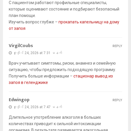
С пациентом работают профильные специалисты,
которые оценивают состояние и подбирают безопасный
план помощи.
Изучить вопрос глубже –
прокапать капельницу на дому
от запоя
VirgilCoubs
REPLY
ဇူလိုင် 24, 2026 at 7:31 မနက်
Врач учитывает симптомы, риски, анамнез и семейную
ситуацию, чтобы предложить подходящую программу.
Получить больше информации –
стационар вывод из
запоя в геленджике
Edwingop
REPLY
ဇူလိုင် 24, 2026 at 7:47 မနက်
Длительное употребление алкоголя в больших
количествах приводит к сильной интоксикации
организма. В результате развивается алкогольная