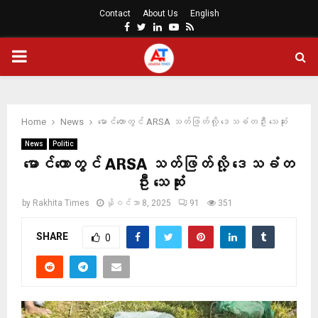
Contact
About Us
English
Facebook
Twitter
Linkedin
Youtube
Rss
PRIMARY
MENU
Home
News
မောင်တောတွင် ARSA သတ်ဖြတ်လို့ ဒေသခံတဦး သေဆုံး
News
Politic
မောင်တောတွင် ARSA သတ်ဖြတ်လို့ ဒေသခံတ
ဦး သေဆုံး
by
Rakhita Times
နိုဝင်ဘာ 8, 2025
91
351
SHARE
0