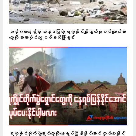
ဘင်္ဂလား‌ဒေ့ရှ်မှာ ဆန္ဒပြတဲ့ ရက္ခိုင်မျိုးနွယ်စုဝင် ကျောင်းသား
တွေကို အာဏာပိုင်တွေ ပစ်ခတ်ဖြိုခွင်း
ရက္ခိုင်တိုက်ပွဲရှောင်တွေကို နေရပ်ပြန်နိုင်အောင် လုပ်ပေးနိုင်