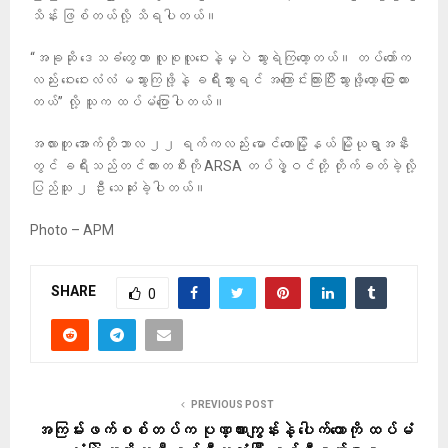
သိန်း ဖြစ်တယ်လို့ သိရပါတယ်။
“အခုဆို ဒေသခံတွေဟာ လူစုလူဝေးနဲ့မှပဲ သွားရဲကြတော့တယ်။ တပ်တော်က
လည်း ဝေးဝေးလံလံ မသွားကြဖို့နဲ့ ခရီးသွားရင် အကြောင်းကြားပြီးသွားဖို့တော့ ပြောထား
တယ်” လို့ သူက ထပ်မံပြောပါတယ်။
အလားတူ အောက်တိုဘာလ ၂၂ ရက်ကလည်း မောင်တောမြို့နယ် မြိုယုရွာအနီး
တွင် ခရီးသည်တင်ကားတစီးကို ARSA တပ်ဖွဲ့ဝင်တို့ တိုက်ခတ်ခဲ့လို့
ပြည်သူ ၂ ဦး သေဆုံးခဲ့ပါတယ်။
Photo – APM
SHARE
0
PREVIOUS POST
အကြမ်းဖက်စစ်တပ်က ပုဏ္ဏားကျွန်းနဲ့ ပေါက်တောကို ထပ်မံ