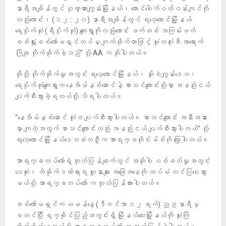
နာရီအချိန်တွင် ပုဏ္ဏားကျွန်းမြို့နယ်၊ တောင်ပေါက်ပတ်ဝန်းကျင်ကို
လည်းကောင်း၊ (၁၂ : ၂၀) နာရီအချိန်တွင် ရသေ့တောင်မြို့နယ်
ရေပိုက်ဆုံ (ရီပိုက်ဆုံ) ကျေးရွာကိုလည်းကောင်း ဖက်ဆစ် အကြမ်းဖက်
စစ်ရှုံးစစ်ကော်မရှင်တပ်မှ ဂျက်ဖိုက်တာဖြင့် ဗုံးတလုံးစီ လာရောက်
ကြဲချ တိုက်ခိုက်ခဲ့သည်” လို့ AA က ဆိုပါတယ်။
ထိုသို့ တိုက်ခိုက်မှုအတွင်း ရသေ့တောင်မြို့နယ်၊ မိုးစဲကျွန်းဒေသ၊
ရေပိုက်ဆုံကျေးရွာက နေအိမ်နှစ်ဆောင်နဲ့ စာသင်ကျောင်းတို့မှာ အနည်းငယ်
ပျက်စီးသွားခဲ့ရတယ်လို့ သိရပါတယ်။
“နေအိမ်နှစ်ဆောင် လုံးဝ ပျက်စီးသွားပါတယ်။ စာသင်ကျောင်း အနီးအနား
မှာ ကျတဲ့အတွက် စာသင်ကျောင်းလည်း အနည်းငယ် ပျက်စီးသွားပါတယ်” လို့
ရသေ့တောင်မြို့နယ်ဒေသခံတဦးက အာရက္ခတိုင်းမ်စ်ကို ပြောပါတယ်။
အာရက္ခတပ်တော်ရဲ့ ထုတ်ပြန်ချက်တွင် အဆိုပါ ပစ်ခတ်မှုအတွင်း
သေဆုံး၊ ထိခိုက်ဒဏ်ရာရ လူနာများ အခြေအနေကို ထပ်မံ တင်ပြပေးသွား
မယ်လို့ အာရက္ခတပ်တော် က ထုတ်ပြန်ထားပါတယ်။
စစ်ကော်မရှင်က ယမန်နေ့ (ဒီဇင်ဘာ ၁၂ ရက်) ည ၉နာရီမှ
စတင်ပြီး ရက္ခိုင်ပြည်အတွင်းရှိ မြိုနယ်လေးမြို့နယ်ကို ဗုံးကြဲ