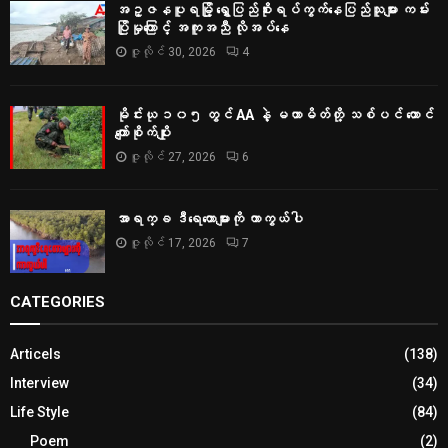
အဥ္ဇနပူရမြို့ ရွှေပြည်စိုးရပ်ကွက်နေပြည်သူများ ကမ်း
ပြိုမှုကြောင့် အကူအညီ လိုအပ်နေ
ဇူလိုင် 30, 2026
4
မိုင်းယု ၁၀၅ တွင် AA နဲ့ မဟာမိတ်တို့ သစ်ပင် ထောင်
ကျော်စိုက်ပျိုး
ဇူလိုင် 27, 2026
6
အာရက္ခ ဒီရေတောများကို ကာကွယ်ပါ
ဇူလိုင် 17, 2026
7
CATEGORIES
Articels
(138)
Interview
(34)
Life Style
(84)
Poem
(2)