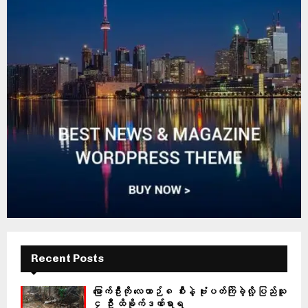
Recent Posts
မြောက်ဦးကို လေယာဉ် ၈ စီးနဲ့ ဗုံးပတ်ကြဲခဲ့လို့ ပြည်သူ
၄ ဦး ထိခိုက်ဒဏ်ရာရ