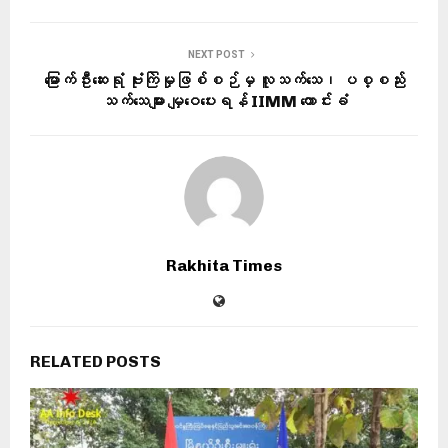
NEXT POST
မြောက်ဦးဆေးရုံ ဗုံးကြဲမှုဖြစ်စဉ်မှ လူသက်သေ၊ ပစ္စည်း
သက်သေများ မျှဝေပေးရန် IIMM တောင်းခံ
Rakhita Times
RELATED POSTS