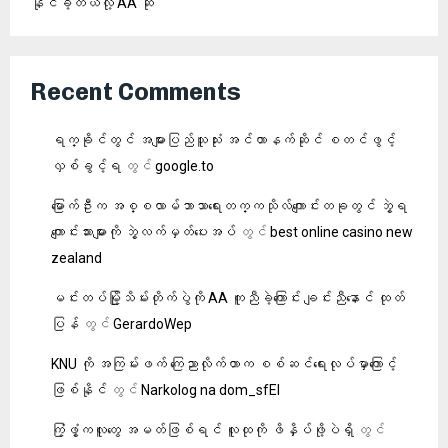
နိုင်ခဲ့တယ်လို့ AA ဆို
Recent Comments
ရက္ခိုင်တွင် အများပြည်သူသုံး အင်တာနက်ဆိုင် စတင်ဖွင့်
လှစ်ခွင့်ရ
တွင်
google.to
မြောက်ဦးက အစ္စလာမ်ဘာသာရေးတက္ကသိုလ်ကျောင်းတခုတွင် ဘွဲ့ရ
ကျောင်းသားများကို ဘွဲ့လက်မှတ်ပေးအပ်
တွင်
best online casino new
zealand
မင်းတပ်မြို့သိမ်းတိုက်ပွဲကို AA ကူညီခဲ့ကြောင်း ချင်းညီနောင် ထုတ်
ပြန်
တွင်
GerardoWep
KNU ကို အကြမ်းဖက် ကြေညာလိုက်တာက စစ်ဆင်ရေးလုပ်မှာကြောင့်
ဖြစ်နိုင်
တွင်
Narkolog na dom_sfEl
ကြံ့ဖွံ့ကလူတွေ အမတ်ဖြစ်ရင် လူထုကို ဖိနှိပ်ဖို့ပဲရှိ
တွင်