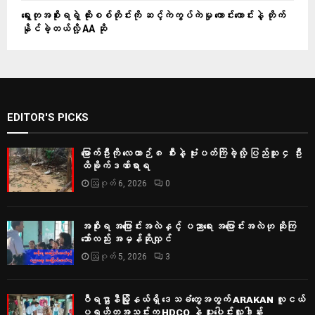
ရွေးတုအစိုးရရဲ့ ထိုးစစ်တိုင်းကို ဆင့်ကဲကွပ်ကဲမှု ကောင်းကောင်းနဲ့ တိုက်
နိုင်ခဲ့တယ်လို့ AA ဆို
EDITOR'S PICKS
မြောက်ဦးကို လေယာဉ် ၈ စီးနဲ့ ဗုံးပတ်ကြဲခဲ့လို့ ပြည်သူ ၄ ဦး
ထိခိုက်ဒဏ်ရာရ
ဩဂုတ် 6, 2026
0
အစိုးရ အပြောင်းအလဲနှင့် ပညာရေး အပြောင်းအလဲဟု ဆိုကြ
သော်လည်း အမှန်ဆိုလျှင်
ဩဂုတ် 5, 2026
3
ဝီရဌာနီမြို့နယ်ရှိ‌ ဒေသခံတွေအတွက် ARAKAN လူငယ်
ပရဟိတအသင်းက HDCO နဲ့ ပူးပေါင်းလှူဒါန်း