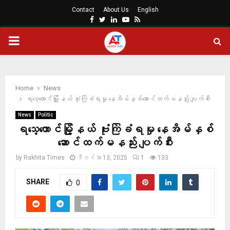
Contact
About Us
English
Facebook
Twitter
Linkedin
Youtube
Rss
PRIMARY
MENU
Home
News
ရသေ့‌တောင်မြို့နယ် ဗုံးကြဲခံရမှု နေအိမ်နှစ်ဆောင်ထက်မနည်း ပျက်စီး
News
Politic
ရသေ့‌တောင်မြို့နယ် ဗုံးကြဲခံရမှု နေအိမ်နှစ်
ဆောင်ထက်မနည်း ပျက်စီး
by
Rakhita Times
ဒီဇင်ဘာ 13, 2025
1
133
SHARE
0