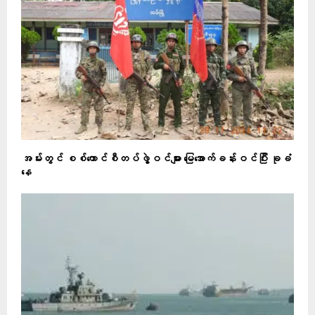
အမ်းတွင် စစ်ကောင်စီတပ်ဖွဲ့ဝင်များ မြေအောက်ခန်းဝင်ပြီး ခုခံ
နေ