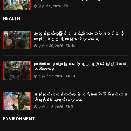
ဩဂုတ် 5, 2026
0
HEALTH
သွေးလွန်တုတ်ကွေးကြောင့် ၁ နှစ်ကျော်ကလေး အပါအဝင် ၃ ဦး
သေဆုံး၊ ၁၅၅ ဦး ဆေးရုံတက် ကုသနေရ
ဇူလိုင် 30, 2026
46
ကျောက်တော်က ငှက်ဖျားဖြစ်နေတဲ့ ရွာ ၂ ရွာကို AA မြေပြင်ဆင်း
စစ်‌ဆေးပေးနေ
ဇူလိုင် 27, 2026
14
ရွာလုံးကျွတ် သွေးလွန်တုတ်ကွေး နဲ့ ငှက်ဖျားရောဂါဖြစ်နေတဲ့ ဝေသာ
လီရွာကို AA သွားရောက် ဆေးကုသပေး
ဇူလိုင် 12, 2026
5
ENVIRONMENT