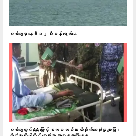
စစ်တွေမှာ နေဗီ ၁၂ စီးခန့် ရောက်နေ
စစ်တွေတွင် AA ကြောင့် စကမ တပ်သား ထိခိုက်သေဆုံးမှု များပြား၊
တိုင်းမှူးကိုယ်တိုင် ဆေးရုံသွား အားပေးစကားပြောနေရ