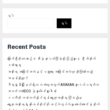
ရှာပါ
ရှာပါ
Recent Posts
မြောက်ဦးကို လေယာဉ် ၈ စီးနဲ့ ဗုံးပတ်ကြဲခဲ့လို့ ပြည်သူ ၄ ဦး ထိခိုက်
ဒဏ်ရာရ
အစိုးရ အပြောင်းအလဲနှင့် ပညာရေး အပြောင်းအလဲဟု ဆိုကြသော်လည်း
အမှန်ဆိုလျှင်
ဝီရဌာနီမြို့နယ်ရှိ‌ ဒေသခံတွေအတွက် ARAKAN လူငယ်ပရဟိတ
အသင်းက HDCO နဲ့ ပူးပေါင်းလှူဒါန်း
ငပလီကို ကမ်းတက်နိုင်ရန် ရွေးတုအစိုးရ ကြံစည်နေ
ရွေးတုအစိုးရရဲ့ ထိုးစစ်တိုင်းကို ဆင့်ကဲကွပ်ကဲမှု ကောင်းကောင်းနဲ့ တိုက်