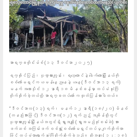
အာရက္ခတိုင်းမ်စ် (၁၃ ဒီဇင်ဘာ ၂၀၂၅)
ရက္ခိုင်ပြည်၊ ပုဏ္ဏားကျွန်း၊ ရသေ့‌တောင်နဲ့ ပေါက်တောမြို့နယ်ကို
စစ်ကော်မရှင်က ယမန်နေ့ ညနေနဲ့ ယနေ့ (ဒီဇင်ဘာ ၁၃ ရက်)
မနက် အစောပိုင်း ၁၂ နာရီ ၁၈မိ နစ်ခန့်မှာ ထပ်မံ ဗုံးကြဲ
တိုက်ခိုက်ခဲ့တယ်လို့ အာရက္ခတပ်တော် က ထုတ်ပြန်ထားပါတယ်။
“ဒီဇင်ဘာလ (၁၃) ရက်၊ မနက် ၁၂ နာရီ (၁၈/၂၀) မိနစ်
(တနည်းအားဖြင့်) ဒီဇင်ဘာလ(၁၂) ရက် ညဉ့် အချိန်တို့တွင်
ပုဏ္ဏားကျွန်းမြို့နယ်အတွင်းရှိ ရွာအချို့ ( ရွာအမည်စုံစမ်းဆဲ) အား
ဖက်ဆစ် အကြမ်းဖက် စစ်ရှုံးစစ်ကော်မရှင်တပ်မှ ဂျက်ဖိုက်တာ
ဖြင့် ထပ်မံလာရောက် ဗုံးကြဲတိုက်ခိုက်ခဲ့သည်။ ထိုအတူ ( ၁၂ : ၁၈)