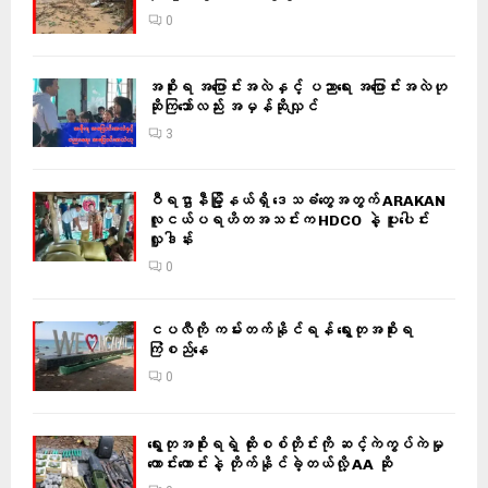
0
အစိုးရ အပြောင်းအလဲနှင့် ပညာရေး အပြောင်းအလဲဟု
ဆိုကြသော်လည်း အမှန်ဆိုလျှင်
3
ဝီရဌာနီမြို့နယ်ရှိ‌ ဒေသခံတွေအတွက် ARAKAN
လူငယ်ပရဟိတအသင်းက HDCO နဲ့ ပူးပေါင်း
လှူဒါန်း
0
ငပလီကို ကမ်းတက်နိုင်ရန် ရွေးတုအစိုးရ
ကြံစည်နေ
0
ရွေးတုအစိုးရရဲ့ ထိုးစစ်တိုင်းကို ဆင့်ကဲကွပ်ကဲမှု
ကောင်းကောင်းနဲ့ တိုက်နိုင်ခဲ့တယ်လို့ AA ဆို