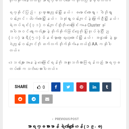
တိုက်ခိုက်နေတယ်လို့ အာရက္ခတပ်တော် က ထုတ်ပြန်ခဲ့ပါတယ်။
ရက္ခိုင်ပြည်၊ ပုဏ္ဏားကျွန်းမြို့နယ်၊ ခမောင်းတောရွာ၊ ဝါဘိုရွာ
ဝန်းကျင်၊ ပေါက်တောမြို့နယ်၊ သဲခုံရွာဝန်းကျင်နဲ့ မြောက်ဦးမြို့နယ်၊
ရဲတပ်ရင်း (၃၁) ဝန်းကျင်တို့ကို လေကြောင်းကနေ Cluster ဗုံး
အပါအဝင် ရော့ကတ်များနဲ့ တိုက်ခိုက်ခြင်းတွေကို ပြုလုပ်ခဲ့ပြီး ည
(၁၀) နာရီ (၅၀) မိနစ်မှာတော့ ရသေ့တောင်မြို့နယ်၊ အငူမော် နဲ့ မူ
စဲကျွန်းဝန်းကျင်ကို ဆက်လက် တိုက်ခိုက်နေတယ်လို့ AA က ဆိုပါ
တယ်။
ဒေသခံများအနေနဲ့ လေကြောင်းရန်ကို အထူးသတိထားကြရန်လည်း အာရက္ခ
တပ်တော် က သတိပေးထားပါတယ်။
SHARE
0
PREVIOUS POST
အာရက္ခအားမာန် ရဲဘော်ကျော်ဟန် (၁၉-ခ)