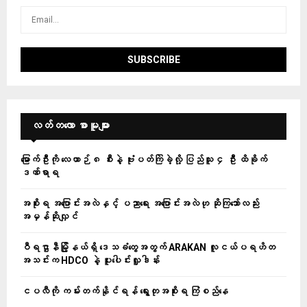
လတ်တ‌လော စာမူများ
မြောက်ဦးကို လေယာဉ် ၈ စီးနဲ့ ဗုံးပတ်ကြဲခဲ့လို့ ပြည်သူ ၄ ဦး ထိခိုက်
ဒဏ်ရာရ
အစိုးရ အပြောင်းအလဲနှင့် ပညာရေး အပြောင်းအလဲဟု ဆိုကြသော်လည်း
အမှန်ဆိုလျှင်
ဝီရဌာနီမြို့နယ်ရှိ‌ ဒေသခံတွေအတွက် ARAKAN လူငယ်ပရဟိတ
အသင်းက HDCO နဲ့ ပူးပေါင်းလှူဒါန်း
ငပလီကို ကမ်းတက်နိုင်ရန် ရွေးတုအစိုးရ ကြံစည်နေ