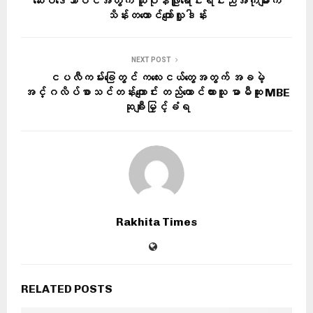
ဆေးပဒေသာပင်အတွက် သူပုန်ဖြူရောင်းရင်းညီအကိုများက
သိန်းတထောင်ကျော်လှူဒါန်း
NEXT POST
ငပလီကမ်းခြေတွင် ကလေးငယ်တွေအတွက် အခမဲ့
အင်္ဂလိပ်စာသင်တန်းကျောင်း တည်ထောင်ထားသူ မာမီဆူး MBE
ဆုချီးမြှင့်ခံရ
Rakhita Times
RELATED POSTS