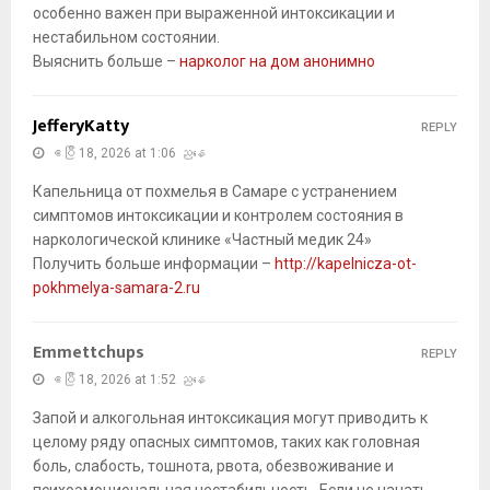
особенно важен при выраженной интоксикации и
нестабильном состоянии.
Выяснить больше –
нарколог на дом анонимно
JefferyKatty
REPLY
ဧပြီ 18, 2026 at 1:06 ညနေ
Капельница от похмелья в Самаре с устранением
симптомов интоксикации и контролем состояния в
наркологической клинике «Частный медик 24»
Получить больше информации –
http://kapelnicza-ot-
pokhmelya-samara-2.ru
Emmettchups
REPLY
ဧပြီ 18, 2026 at 1:52 ညနေ
Запой и алкогольная интоксикация могут приводить к
целому ряду опасных симптомов, таких как головная
боль, слабость, тошнота, рвота, обезвоживание и