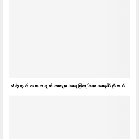
သံတွဲတွင် လသားအရွယ် ကလေးများ အရေပြားရောဂါဆေး အရေးပေါ်လိုအပ်