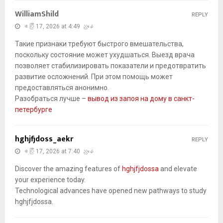
WilliamShild
REPLY
ဧပြီ 17, 2026 at 4:49 ညနေ
Такие признаки требуют быстрого вмешательства,
поскольку состояние может ухудшаться. Выезд врача
позволяет стабилизировать показатели и предотвратить
развитие осложнений. При этом помощь может
предоставляться анонимно.
Разобраться лучше –
вывод из запоя на дому в санкт-
петербурге
hghjfjdoss_aekr
REPLY
ဧပြီ 17, 2026 at 7:40 ညနေ
Discover the amazing features of
hghjfjdossa
and elevate
your experience today.
Technological advances have opened new pathways to study
hghjfjdossa.