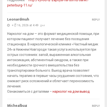
Подробнее –
http://vyvod-iz-zapoya-na-domu-sankt-
peterburg-11.ru/
Leonardmuh
REPLY
ဧပြီ 16, 2026 at 4:49 ညနေ
Нарколог на дом — это формат медицинской помощи, при
котором пациент получает лечение без посещения
стационара. В наркологической клинике «Частный медик
24» в Нижнем Новгороде такая услуга используется при
острых состояниях: запой, выраженная алкогольная
интоксикация, абстинентный синдром, а также при
необходимости срочного вмешательства без
транспортировки больного. Выезд врача позволяет
начать терапию в первые часы ухудшения состояния, что
снижает риск осложнений и облегчает переносимость
лечения.
Ознакомиться с деталями –
нарколог на дом вывод
Michealbug
REPLY