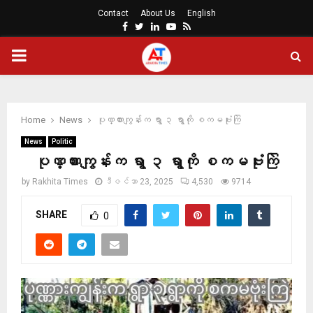
Contact
About Us
English
Facebook
Twitter
Linkedin
Youtube
Rss
PRIMARY
MENU
Home
News
ပုဏ္ဏားကျွန်းက ရွာ ၃ ရွာကို စကမဗုံးကြဲ
News
Politic
ပုဏ္ဏားကျွန်းက ရွာ ၃ ရွာကို စကမဗုံးကြဲ
by
Rakhita Times
ဒီဇင်ဘာ 23, 2025
4,530
9714
SHARE
0