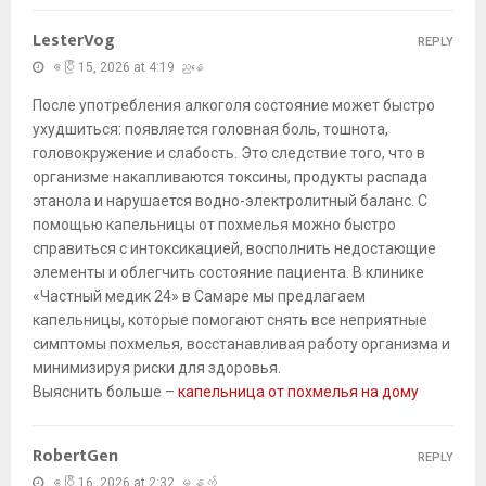
LesterVog
REPLY
ဧပြီ 15, 2026 at 4:19 ညနေ
После употребления алкоголя состояние может быстро
ухудшиться: появляется головная боль, тошнота,
головокружение и слабость. Это следствие того, что в
организме накапливаются токсины, продукты распада
этанола и нарушается водно-электролитный баланс. С
помощью капельницы от похмелья можно быстро
справиться с интоксикацией, восполнить недостающие
элементы и облегчить состояние пациента. В клинике
«Частный медик 24» в Самаре мы предлагаем
капельницы, которые помогают снять все неприятные
симптомы похмелья, восстанавливая работу организма и
минимизируя риски для здоровья.
Выяснить больше –
капельница от похмелья на дому
RobertGen
REPLY
ဧပြီ 16, 2026 at 2:32 မနက်