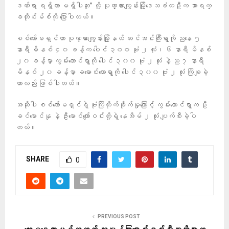
ဒဏ်ရာ ရရှိတာ မရှိပါဘူး” လို့ ပုဏ္ဏားကျွန်းမြို့ဒေသခံတဦးက အာရက္
ခတိုင်းမ်စ်ကို ပြောပါတယ်။
စစ်ကော်မရှင်ဟာ ပုဏ္ဏားကျွန်းမြို့နယ် ဆင်အင်းကြီးရွာကို ညနေ ၅
နာရီ မိနစ် ၄၀ ခန့်က ပေါင် ၃၀၀ ဗုံး ၂ လုံး၊ ၆ နာရီ မိနစ်
၂၀ ခန့်မှာ ကွမ်းတောင်ရွာကို ပေါင် ၃၀၀ ဗုံး ၂ လုံး နဲ့ ည ၇ နာရီ
မိနစ် ၂၀ ခန့်မှာ ခမောင်းတောရွာကို ပေါင် ၃၀၀ ဗုံး ၂ လုံး ကြဲချခဲ့
တာလည်း ဖြစ်ပါတယ်။
အဆိုပါ စစ်ကော်မရှင်ရဲ့ ဗုံးကြဲတိုက်ခိုက်မှုကြောင့် ကွမ်းတောင်ရွာက ဦး
ခင်မောင်နု နဲ့ ဦးမောင်ကျော်ဝင်းတို့ရဲ့ နေအိမ် ၂ လုံး ပျက်စီးခဲ့ပါ
တယ်။
SHARE
0
PREVIOUS POST