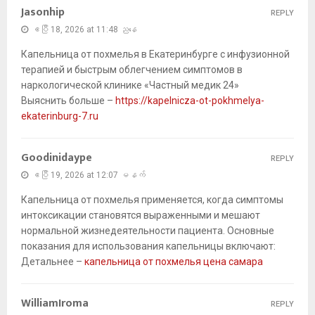
Jasonhip
REPLY
ဧပြီ 18, 2026 at 11:48 ညနေ
Капельница от похмелья в Екатеринбурге с инфузионной
терапией и быстрым облегчением симптомов в
наркологической клинике «Частный медик 24»
Выяснить больше –
https://kapelnicza-ot-pokhmelya-
ekaterinburg-7.ru
Goodinidaype
REPLY
ဧပြီ 19, 2026 at 12:07 မနက်
Капельница от похмелья применяется, когда симптомы
интоксикации становятся выраженными и мешают
нормальной жизнедеятельности пациента. Основные
показания для использования капельницы включают:
Детальнее –
капельница от похмелья цена самара
WilliamIroma
REPLY