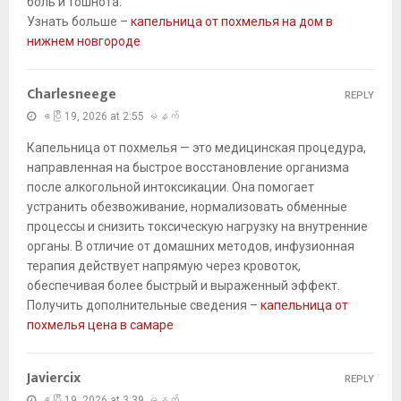
боль и тошнота.
Узнать больше –
капельница от похмелья на дом в
нижнем новгороде
Charlesneege
REPLY
ဧပြီ 19, 2026 at 2:55 မနက်
Капельница от похмелья — это медицинская процедура,
направленная на быстрое восстановление организма
после алкогольной интоксикации. Она помогает
устранить обезвоживание, нормализовать обменные
процессы и снизить токсическую нагрузку на внутренние
органы. В отличие от домашних методов, инфузионная
терапия действует напрямую через кровоток,
обеспечивая более быстрый и выраженный эффект.
Получить дополнительные сведения –
капельница от
похмелья цена в самаре
Javiercix
REPLY
ဧပြီ 19, 2026 at 3:39 မနက်