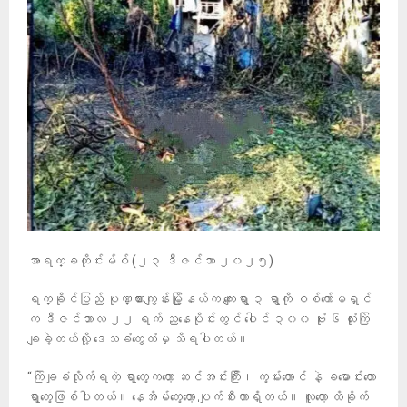
အာရက္ခတိုင်းမ်စ် (၂၃ ဒီဇင်ဘာ ၂၀၂၅)
ရက္ခိုင်ပြည် ပုဏ္ဏားကျွန်းမြို့နယ်က ကျေးရွာ ၃ ရွာကို စစ်ကော်မရှင်
က ဒီဇင်ဘာလ ၂၂ ရက် ညနေပိုင်းတွင် ပေါင် ၃၀၀ ဗုံး ၆ လုံးကြဲ
ချခဲ့တယ်လို့ ဒေသခံတွေထံမှ သိရပါတယ်။
“ကြဲချခံလိုက်ရတဲ့ ရွာတွေကတော့ ဆင်အင်းကြီး၊ ကွမ်းတောင် နဲ့ ခမောင်းတော
ရွာတွေဖြစ်ပါတယ်။ နေအိမ်တွေတော့ ပျက်စီးတာရှိတယ်။ လူတော့ ထိခိုက်