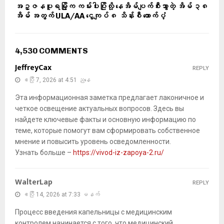
အဥ္ဇနပူရမြို့က ကမ်းပါးပြိုလို့ နေအိမ်ပျက်စီးသွာတဲ့ အိမ် ၃၈
အိမ် အတွက် ULA/AA ငွေကျပ် ၈ သိန်းစီ ထောက်ပံ့
4,530 COMMENTS
JeffreyCax
REPLY
ဧပြီ 7, 2026 at 4:51 ညနေ
Эта информационная заметка предлагает лаконичное и
четкое освещение актуальных вопросов. Здесь вы
найдете ключевые факты и основную информацию по
теме, которые помогут вам сформировать собственное
мнение и повысить уровень осведомленности.
Узнать больше –
https://vivod-iz-zapoya-2.ru/
WalterLap
REPLY
ဧပြီ 14, 2026 at 7:33 မနက်
Процесс введения капельницы с медицинским
контролем начинается с того, что медицинский