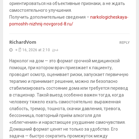
ориентироваться на объективные признаки, а не ждать
самостоятельного улучшения.
Получить дополнительные сведения –
narkologicheskaya-
pomoshh-nizhnij-novgorod-8.ru/
RichardVom
REPLY
ဧပြီ 16, 2026 at 2:10 ညနေ
Нарколог на дом — это формат срочной медицинской
помощи, при котором врач приезжает к пациенту,
проводит осмотр, оценивает риски, запускает первичную
терапию и принимает решение, можно ли безопасно
стабилизировать состояние дома или требуется перевод
в стационар. Такой выезд особенно важен тогда, когда
человеку тяжело ехать самостоятельно: выраженная
слабость, тремор, тошнота, скачки давления, тревога,
бессонница, повторный приём алкоголя для
«облегчения» и нарастающее ухудшение самочувствия.
Домашний формат ценят не только за удобство. Его
задача — быстро сократить промежуток между