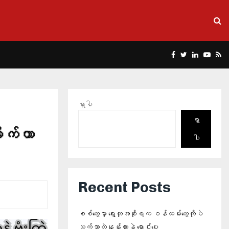
Facebook
Twitter
Linkedin
Yout
Rs
ရှာပါ
ရှာ
ုက်တာ
ပါ
Recent Posts
စစ်တွေမှာ ရွေးတုအစိုးရက ဝန်ထမ်းတွေကိုပဲ
သက်သာတဲ့နှုန်းထားနဲ့ ရောင်းပေး