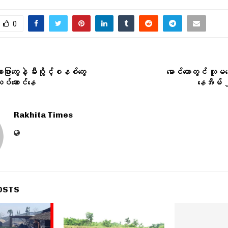
0
ပြားတွေနဲ့ မီးပွိုင့်စနစ်တွေ
မောင်တောတွင် လူ
ုပ်ဆောင်နေ
နေအိမ် ၂
Rakhita Times
OSTS