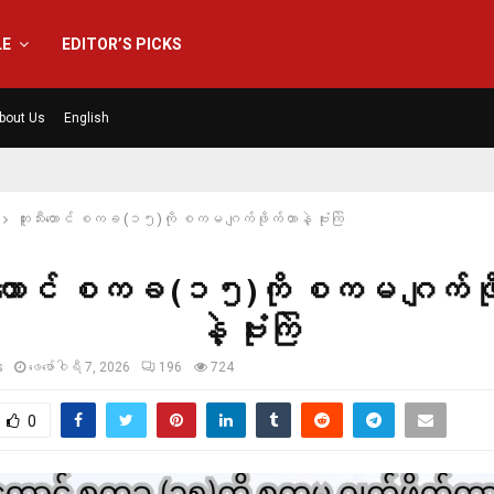
LE
EDITOR’S PICKS
bout Us
English
ဘူးသီးတောင် စကခ (၁၅)ကို စကမ ဂျက်ဖိုက်တာနဲ့ ဗုံးကြဲ
ီးတောင် စကခ (၁၅)ကို စကမ ဂျက်ဖိ
နဲ့ ဗုံးကြဲ
s
ဖေ‌ဖော်ဝါရီ 7, 2026
196
724
0