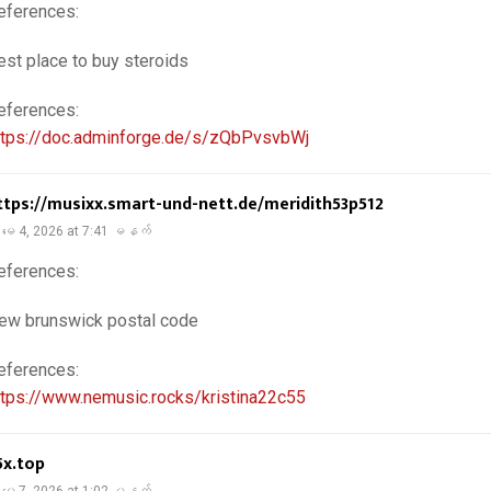
eferences:
est place to buy steroids
eferences:
ttps://doc.adminforge.de/s/zQbPvsvbWj
ttps://musixx.smart-und-nett.de/meridith53p512
မေ 4, 2026 at 7:41 မနက်
eferences:
ew brunswick postal code
eferences:
ttps://www.nemusic.rocks/kristina22c55
5x.top
မေ 7, 2026 at 1:02 မနက်