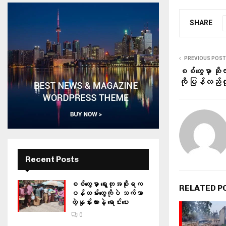
SHARE
PREVIOUS POST
စစ်တွေမှာ ဆိုလာ
ကို ပြန်လည်လ
Recent Posts
စစ်တွေမှာ ရွေးတုအစိုးရက
RELATED P
ဝန်ထမ်းတွေကိုပဲ သက်သာ
တဲ့နှုန်းထားနဲ့ ရောင်းပေး
0