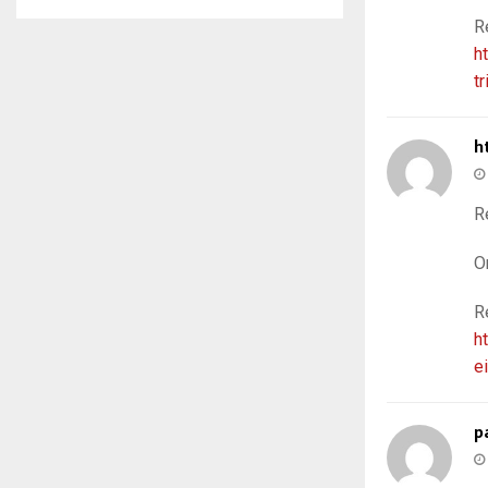
R
h
tr
h
R
O
R
h
e
p