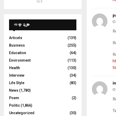
0
p
ကဏ္ဍများ
R
Articels
(139)
R
Business
(255)
Education
(64)
R
Environment
(113)
h
t
Health
(130)
Interview
(34)
i
Life Style
(83)
News
(1,780)
Poem
(2)
R
Politic
(1,866)
T
Uncategorized
(30)