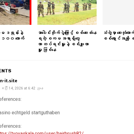
ကမ ဒရုန်းနဲ့
သာပေါင်းတိုက်ပွဲကြောင့် စစ်ဆေးခံနေ
သံတွဲမှာ ဆေးလုံလောက
ခြေ ၁၀၀ လောက်
ရတဲ့ စကမ အရာရှိတွေ
စစ်ရှောင်အချို့
ဟာ တပ်ရင်းမှူးနဲ့ စစ်ဗျူဟာ
မှူး ဖြစ်နေ
ENTS
n-it.site
ဧပြီ 14, 2026 at 6:42 ညနေ
eferences:
asino echtgeld startguthaben
eferences:
ttps://tvoyaskala.com/user/hairbrush82/