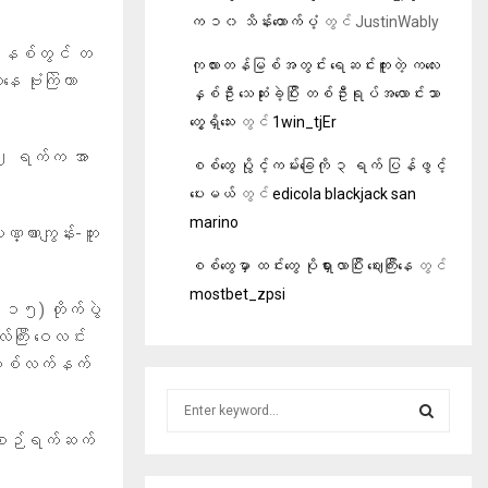
က ၁၀ သိန်းထောက်ပံ့
တွင်
JustinWably
ိနစ်တွင် တ
ကုလားတန်မြစ်အတွင်း ရေဆင်းကူးတဲ့ ကလေး
ေ ဗုံးကြဲတာ
နှစ်ဦး သေဆုံးခဲ့ပြီး တစ်ဦးရုပ်အလောင်းသာ
တွေ့ရှိသေး
တွင်
1win_tjEr
 ၂ ရက်က အာ
စစ်တွေ ပွိုင့်ကမ်းခြေကို ၃ ရက် ပြန်ဖွင့်
ပေးမယ်
တွင်
edicola blackjack san
marino
္ဏားကျွန်း-ဘူး
စစ်တွေမှာ ထင်းတွေ ပိုရှားလာပြီး ဈေးကြီးနေ
တွင်
mostbet_zpsi
 ၁၅) တိုက်ပွဲ
်ကြီး ဝေလင်း
 စစ်လက်နက်
S
e
နေ့စဉ်ရက်ဆက်
a
S
r