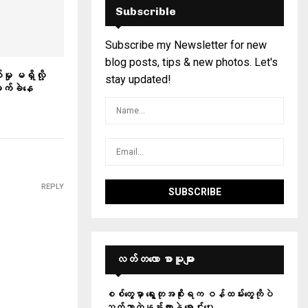
Subscrible
Subscribe my Newsletter for new
blog posts, tips & new photos. Let's
်မှု မရှိလို့
stay updated!
 ခက်ခဲနေ
REPLY
လတ်တ‌လော စာမူများ
စစ်တွေမှာ ရွေးတုအစိုးရက ဝန်ထမ်းတွေကိုပဲ
သက်သာတဲ့နှုန်းထားနဲ့ ရောင်းပေး