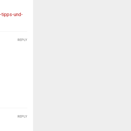
-tipps-und-
REPLY
REPLY