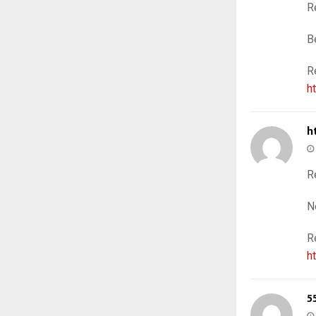
R
B
R
h
h
R
N
R
h
5