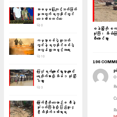
အဓမ္မပြုကျင့်သတ်ဖြတ်
မှုအတွက် ရက္ခိုင်တွင်
သေဒဏ်စတင်ပေး
0
စနဲမြို့ကို စ
ဗုံးကြဲ၊ အိမ်
မီးလောင်သွား
ကမ္ဘာ့စစ်ပွဲ လူသတ်
ကွင်းနဲ့ ရက္ခိုင်စစ်ပွဲ
အလွန် လူ့အခွင့်အရေး
10
196 COMM
pi
မြေပုံ ရက်ချောင်းရွာမှာ ချောင်း
ရေတိုက်စားလို့ အိမ် ၁ လုံး ပြို
ပါသွား
R
3
C
မြောက်ဦးကို လေယာဉ် ၈ စီးနဲ့
ဗုံးပတ်ကြဲခဲ့လို့ ပြည်သူ ၄
R
ဦး ထိခိုက်ဒဏ်ရာရ
h