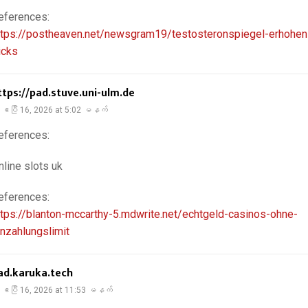
eferences:
ttps://postheaven.net/newsgram19/testosteronspiegel-erhohen
icks
ttps://pad.stuve.uni-ulm.de
ဧပြီ 16, 2026 at 5:02 မနက်
eferences:
nline slots uk
eferences:
ttps://blanton-mccarthy-5.mdwrite.net/echtgeld-casinos-ohne-
inzahlungslimit
ad.karuka.tech
ဧပြီ 16, 2026 at 11:53 မနက်