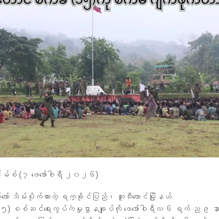
်းမ်စ် (၇ ဖေဖော်ဝါရီ ၂၀၂၆)
် သိမ်းပိုက်ထားတဲ့ ရက္ခိုင်ပြည်၊ ဘူးသီးတောင်မြို့နယ်
) စစ်ဆင်ရေးကွပ်ကဲမှုဌာနချုပ်ကို ဖေဖော်ဝါရီလ ၆ ရက် ည ၉ န