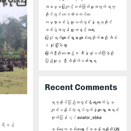
အဓမ္မပြုကျင့်သတ်ဖြတ်မှုအတွက် ရက္
ခိုင်တွင် သေဒဏ်စတင်ပေး
ကမ္ဘာ့စစ်ပွဲ လူသတ်ကွင်းနဲ့ ရက္ခိုင်
စစ်ပွဲအလွန် လူ့အခွင့်အရေး
မြေပုံ ရက်ချောင်းရွာမှာ ချောင်းရေတိုက်စားလို့ အိမ်
၁ လုံး ပြိုပါသွား
မြောက်ဦးကို လေယာဉ် ၈ စီးနဲ့ ဗုံးပတ်ကြဲခဲ့လို့
ပြည်သူ ၄ ဦး ထိခိုက်ဒဏ်ရာရ
Recent Comments
ရက္ခိုင်ပြည်အတွင်းရှိ ရွေးကောက်ပွဲ မ
ကျင်းပနိုင်တဲ့ ရပ်ကွက်နဲ့ ကျေးရွာ စာရင်း
ထုတ်ပြန်
တွင်
aviator_ebka
ာရီခန့်
စစ်တွေက စစ်ဘေးရှောင်စခန်းအချို့ကို UN