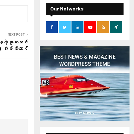
c
E
h
Our Networks
f
A
o
r
R
:
NEXT POST
C
မနေတဲ့ မူဆလင်
 အိမ် မီးလောင်
H