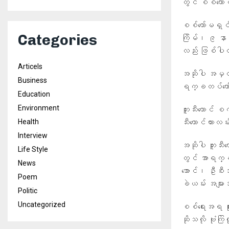
တွင် စစ်ကော်
‎စစ်ကော်မရ
Categories
ကြိမ်၊ ၉ နာရီ
လည်း ဖြစ်ပ
Articels
‎အဆိုပါ အမှ
Business
ရက္ခတပ်တော်အ
Education
Environment
ဘူးသီးတောင် စ
သီးတောင်ကားလ
Health
Interview
အဆိုပါ ဘူးသီ
Life Style
တွင် အာရက္ခတပ
News
အောင်၊ ဦးစီ
Poem
ခဲယမ်း အများ
Politic
Uncategorized
စစ်ရေးအရ ရှု
ဆိုသလို ဗုံးက