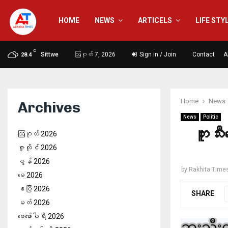
HOME
NEWS
ARTICELS
LIFE STY
C
Sittwe
ဩဂုတ် 7, 2026
Sign in / Join
Contact
A
28.4
Home
News
Archives
News
Politic
ဘူးသ
ဩဂုတ် 2026
ဇူလိုင် 2026
ဇွန် 2026
by
Rakhita Time
မေ 2026
ဧပြီ 2026
SHARE
မတ် 2026
ဖေ‌ဖော်ဝါရီ 2026