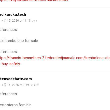
ad.karuka.tech
ဧပြီ 15, 2026 at 11:13 ညနေ
eferences:
eal trenbolone for sale
eferences:
ttps://francis-bennetsen-2.federatedjournals.com/trenbolone-st
o-buy-safely
ntensedebate.com
ဧပြီ 16, 2026 at 1:49 မနက်
eferences:
estosteron feminin