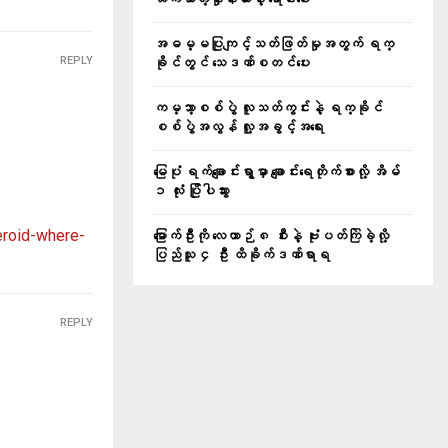
အဓမ္မပြုကျင့်သတ်ဖြတ်မှုအတွက် ရက္
REPLY
ခိုင်တွင် သေဒဏ်စတင်ပေး
ကမ္ဘာ့စစ်ပွဲ လူသတ်ကွင်းနဲ့ ရက္ခိုင်
စစ်ပွဲအလွန် လူ့အခွင့်အရေး
မြေပုံ ရက်ချောင်းရွာမှာ ချောင်းရေတိုက်စားလို့ အိမ်
၁ လုံး ပြိုပါသွား
eroid-where-
မြောက်ဦးကို လေယာဉ် ၈ စီးနဲ့ ဗုံးပတ်ကြဲခဲ့လို့
ပြည်သူ ၄ ဦး ထိခိုက်ဒဏ်ရာရ
REPLY