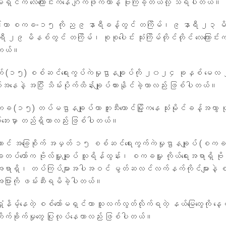
မရှင်က လေကြောင်းကနေ ဂျက်ဖိုက်တာနဲ့ ဗုံးကြဲခဲ့တယ်လို့ သိရပါတယ်။
ှင်ဟာ စကခ-၁၅ ကို ည ၉ နာရီခန့်တွင် တကြိမ်၊ ၉ နာရီ ၂၃ မ
 ၂၉ မိနစ်တွင် တကြိမ်၊ စုစုပေါင်း သုံးကြိမ်တိုင်တိုင် လေကြောင်းကန
ါတယ်။
တ် (၁၅) စစ်ဆင်ရေးကွပ်ကဲမှုဌာနချုပ်ကို ၂၀၂၄ ခုနှစ် မေလ
နေနဲ့ အပြီး သိမ်းပိုက်ထိန်းချုပ်ထားနိုင်ခဲ့တာလည်း ဖြစ်ပါတယ်။
ကခ (၁၅) တပ်မဌာနချုပ်ဟာ ဘူးသီးတောင်မြို့ကနေ သုံးမိုင်ခန့်အကွာ ပုဏ
မ်းဘေးမှာ တည်ရှိတာလည်း ဖြစ်ပါတယ်။
းတောင် အခြေစိုက် အမှတ် ၁၅ စစ်ဆင်ရေးကွက်ကဲမှုဌာနချုပ် (စကခ
်တော်က ဗိုလ်မှူးချုပ် သူရိန်ထွန်း၊ စကခမှူး ကိုယ်ရေးအရာရှိ ဗိုလ
းအရာရှိ၊ တပ်ကြပ်များအပါအဝင် မွတ်ဆလင်လက်နက်ကိုင်များနဲ့
အပြားကို ဖမ်းဆီးရမိခဲ့ပါတယ်။
ံးနိမ့်နေတဲ့ စစ်ကော်မရှင်ဟာ သူလက်လွတ်လိုက်ရတဲ့ နယ်မြေတွေကို 
ြဲတိုက်ခိုက်မှုတွေ ပြုလုပ်နေတာလည်း ဖြစ်ပါတယ်။