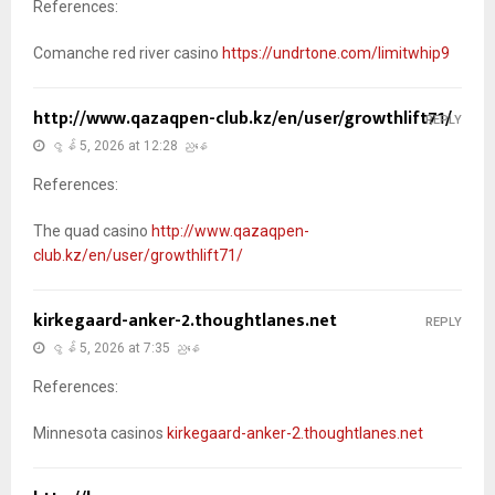
References:
Comanche red river casino
https://undrtone.com/limitwhip9
http://www.qazaqpen-club.kz/en/user/growthlift71/
REPLY
ဇွန် 5, 2026 at 12:28 ညနေ
References:
The quad casino
http://www.qazaqpen-
club.kz/en/user/growthlift71/
kirkegaard-anker-2.thoughtlanes.net
REPLY
ဇွန် 5, 2026 at 7:35 ညနေ
References:
Minnesota casinos
kirkegaard-anker-2.thoughtlanes.net