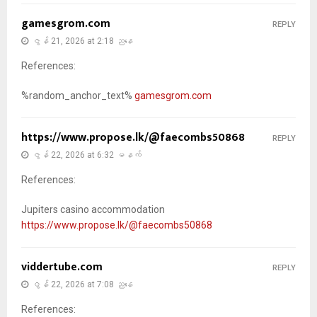
gamesgrom.com
REPLY
ဇွန် 21, 2026 at 2:18 ညနေ
References:
%random_anchor_text%
gamesgrom.com
https://www.propose.lk/@faecombs50868
REPLY
ဇွန် 22, 2026 at 6:32 မနက်
References:
Jupiters casino accommodation
https://www.propose.lk/@faecombs50868
viddertube.com
REPLY
ဇွန် 22, 2026 at 7:08 ညနေ
References: