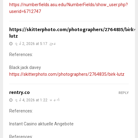
https://numberfields.asu.edu/NumberFields/show_user.php?
userid=6712747
https://skitterphoto.com/photographers/2764835/birk-
REPLY
lutz
ဇွန် 2, 2026 at 5:17 ညနေ
References:
Black jack davey
https://skitterphoto.com/photographers/2764835/birk-lutz
rentry.co
REPLY
ဇွန် 4, 2026 at 1:22 မနက်
References:
Instant Casino aktuelle Angebote
References: