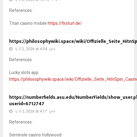
References:
Titan casino mobile
https://firsturl.de/
https://philosophywiki.space/wiki/Offizielle_Seite_Hitn
ဇွန် 2, 2026 at 4:04 ညနေ
References:
Lucky slots app
https://philosophywiki.space/wiki/Offizielle_Seite_HitnSpin_Casi
https://numberfields.asu.edu/NumberFields/show_user.p
R
userid=6712747
ဇွန် 2, 2026 at 4:17 ညနေ
References:
Seminole casino hollywood