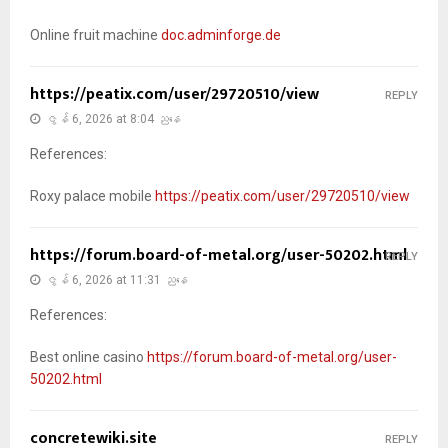
Online fruit machine
doc.adminforge.de
https://peatix.com/user/29720510/view
REPLY
ဇွန် 6, 2026 at 8:04 ညနေ
References:
Roxy palace mobile
https://peatix.com/user/29720510/view
https://forum.board-of-metal.org/user-50202.html
REPLY
ဇွန် 6, 2026 at 11:31 ညနေ
References:
Best online casino
https://forum.board-of-metal.org/user-
50202.html
concretewiki.site
REPLY