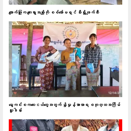
ကျောက်ဖြူက ကျေးရွာအချို့ကို စစ်ကော်မရှင် မီးရှို့ဖျက်စီး
မွေးကင်းစကလေးငယ်တွေအတွက် နို့မှုန့်အာဟာရ စတုတ္ထအကြိမ်
လှူဒါန်း