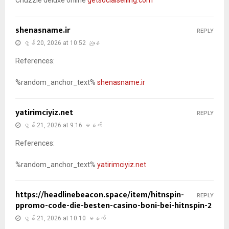
shenasname.ir
REPLY
ဇွန် 20, 2026 at 10:52 ညနေ
References:
%random_anchor_text%
shenasname.ir
yatirimciyiz.net
REPLY
ဇွန် 21, 2026 at 9:16 မနက်
References:
%random_anchor_text%
yatirimciyiz.net
https://headlinebeacon.space/item/hitnspin-
REPLY
ppromo-code-die-besten-casino-boni-bei-hitnspin-2
ဇွန် 21, 2026 at 10:10 မနက်