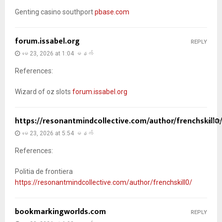
Genting casino southport
pbase.com
forum.issabel.org
REPLY
မေ 23, 2026 at 1:04 မနက်
References:
Wizard of oz slots
forum.issabel.org
https://resonantmindcollective.com/author/frenchskill0
REPL
မေ 23, 2026 at 5:54 မနက်
References:
Politia de frontiera
https://resonantmindcollective.com/author/frenchskill0/
bookmarkingworlds.com
REPLY