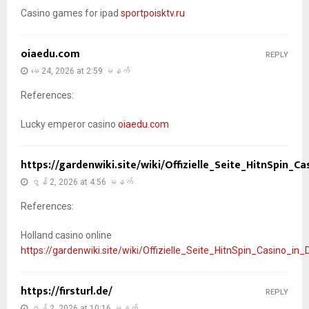
Casino games for ipad
sportpoisktv.ru
oiaedu.com
REPLY
မေ 24, 2026 at 2:59 မနက်
References:
Lucky emperor casino
oiaedu.com
https://gardenwiki.site/wiki/Offizielle_Seite_HitnSpin_C
ဇွန် 2, 2026 at 4:56 မနက်
References:
Holland casino online
https://gardenwiki.site/wiki/Offizielle_Seite_HitnSpin_Casino_in
https://firsturl.de/
REPLY
ဇွန် 2, 2026 at 10:16 မနက်