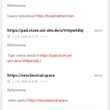
References:
Casino speedway
https://bookmarks4.men
https://pad.stuve.uni-ulm.de/s/VtXpw5dGJ
REPLY
ဇွန် 6, 2026 at 1:18 မနက်
References:
Tiger online check in
https://pad.stuve.uni-
ulm.de/s/VtXpw5dGJ
https://neoclassical.space
REPLY
ဇွန် 6, 2026 at 4:42 မနက်
References:
Joliet casino
https://neoclassical.space