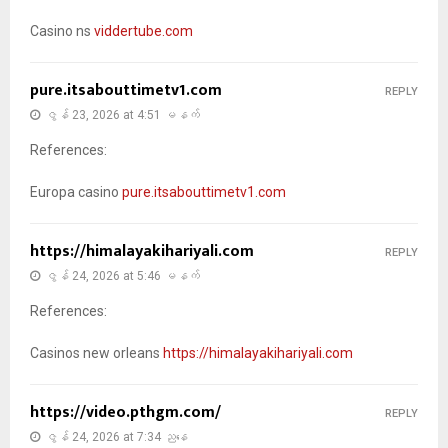
Casino ns
viddertube.com
pure.itsabouttimetv1.com
REPLY
ဇွန် 23, 2026 at 4:51 မနက်
References:
Europa casino
pure.itsabouttimetv1.com
https://himalayakihariyali.com
REPLY
ဇွန် 24, 2026 at 5:46 မနက်
References:
Casinos new orleans
https://himalayakihariyali.com
https://video.pthgm.com/
REPLY
ဇွန် 24, 2026 at 7:34 ညနေ