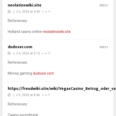
neolatinswiki.site
REPLY
ဇွန် 6, 2026 at 4:49 မနက်
References:
Holland casino online
neolatinswiki.site
dudoser.com
REPLY
ဇွန် 6, 2026 at 6:15 မနက်
References:
Money gaming
dudoser.com
https://freudwiki.site/wiki/VegasCasino_Betrug_oder_
ဇွန် 6, 2026 at 8:46 မနက်
References:
Casino soundtrack