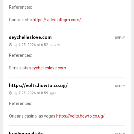
References:
Contact nbc
https://video.pthgm.com/
seychelleslove.com
REPLY
ဇွန် 25, 2026 at 6:52 မနက်
References:
Sims slots
seychelleslove.com
https://volts.howto.co.ug/
REPLY
ဇွန် 25, 2026 at 8:59 ညနေ
References:
Orleans casino las vegas
https://volts.howto.co.ug/
briefjournal.site