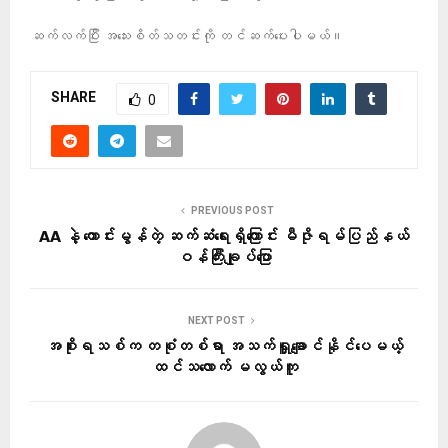
ဆက်လက်ပြီး အသေးစိတ်သတင်းကို တင်ဆက်ပေးပါမယ်။
SHARE
0
PREVIOUS POST
AA နဲ့ ကောင်းမွန်တဲ့ ဆက်ဆံရေးရှိကြောင်း မီဇိုရမ်ပြည်နယ်
ဝန်ကြီးချုပ်ပြော
NEXT POST
အစိုးရသစ်က တစုံတစ်ရာ အသက်ရှူချောင်နိုင်ပေမယ့်
ထင်သလောက် မလွယ်ကူ