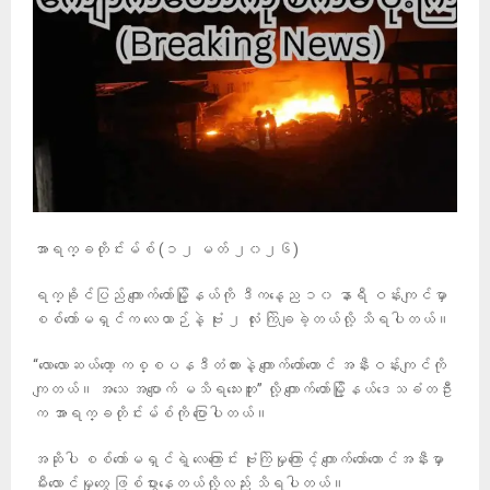
အာရက္ခတိုင်းမ်စ် (၁၂ မတ် ၂၀၂၆)
ရက္ခိုင်ပြည် ကျောက်တော်မြို့နယ်ကို ဒီကနေ့ည ၁၀ နာရီ ဝန်းကျင်မှာ
စစ်ကော်မရှင်က လေယာဉ်နဲ့ ဗုံး ၂ လုံး ကြဲချခဲ့တယ်လို့ သိရပါတယ်။
“လောလောဆယ်တော့ ကစ္စပနဒီတံတားနဲ့ ကျောက်တော်တောင် အနီးဝန်းကျင်ကို
ကျတယ်။ အသေ အပျောက် မသိရသေးဘူး” လို့ ကျောက်တော်မြို့နယ်ဒေသခံတဦး
က အာရက္ခတိုင်းမ်စ်ကို ပြောပါတယ်။
အဆိုပါ စစ်ကော်မရှင်ရဲ့ လေကြောင်း ဗုံးကြဲမှုကြောင့် ကျောက်တော်တောင်အနီးမှာ
မီးလောင်မှုတွေ ဖြစ်ပွားနေတယ်လို့လည်း သိရပါတယ်။