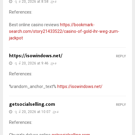
ဇွန် 20, 2026 at 8:58 ညနေ
References:
Best online casino reviews
https://bookmark-
search.com/story21433522/casino-of-gold-ihr-weg-zum-
jackpot
https://isowindows.net/
REPLY
ဇွန် 20, 2026 at 9:46 ညနေ
References:
%random_anchor_text%
https://isowindows.net/
getsocialselling.com
REPLY
ဇွန် 20, 2026 at 10:07 ညနေ
References:
Chuzzle deluxe online
getsocialselling.com