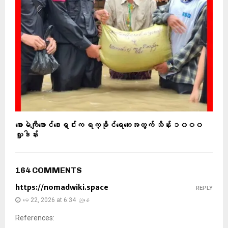
စောမဲကျီဖောင်ဒေးရှင်းက ရက္ခိုင်ရေဘေးအတွက် သိန်း ၁၀၀၀
လှူဒါန်း
164 COMMENTS
https://nomadwiki.space
REPLY
မေ 22, 2026 at 6:34 ညနေ
References: