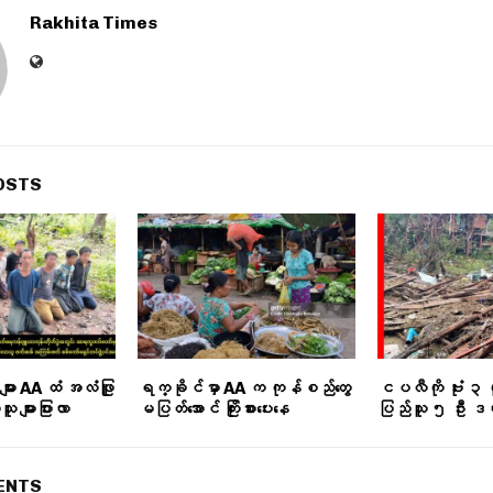
Rakhita Times
OSTS
ား AA ထံ အလံဖြူ
ရက္ခိုင်မှာ AA က ကုန်စည်တွေ
ငပလီကို ဗုံး ၃ လု
 များပြားလာ
မပြတ်အောင် ကြိုးစားပေးနေ
ပြည်သူ ၅ ဦး ဒ
ENTS