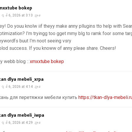
mxxtube bokep
ဇွန် 6, 2026 at 3:13 ညနေ
ey! Do youu knolw iif theyy make anny pllugins tto help with Sea
ptimization? I’m tryingg too gget mmy blg to ramk foor some tar
eywordfs buut I’m noot seeing vsry
olod success. If you knoww of anny pleae share. Cheers!
y webb blog ::
xmxxtube bokep
kan dlya mebeli_xrpa
ဇွန် 6, 2026 at 4:14 ညနေ
кань для перетяжки мебели купить
https://tkan-dlya-mebeli.r
kan dlya mebeli_iwpa
ဇွန် 6, 2026 at 4:29 ညနေ