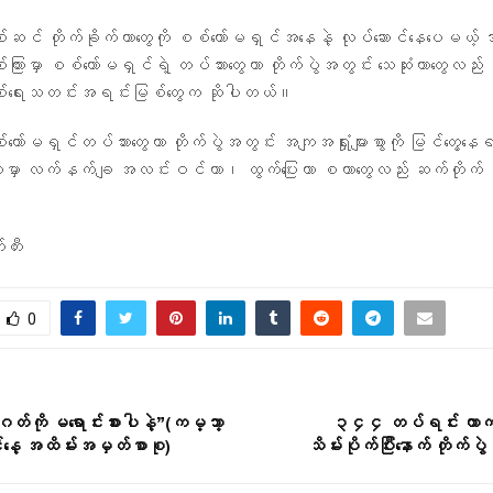
စစ်ဆင် တိုက်ခိုက်တာတွေကို စစ်ကော်မရှင်အနေနဲ့ လုပ်ဆောင်နေပေမယ
်ကြားမှာ စစ်ကော်မရှင်ရဲ့ တပ်သားတွေဟာ တိုက်ပွဲအတွင်း သေဆုံးတာတွေလည်း 
စ်ရေးသတင်းအရင်းမြစ်တွေက ဆိုပါတယ်။
ာ်မရှင်တပ်သားတွေဟာ တိုက်ပွဲအတွင်း အကျအရှုံးများစွာကို မြင်တွေ့နေရ
မှာ လက်နက်ချ အလင်းဝင်တာ၊ ထွက်ပြေးတာ စတာတွေလည်း ဆက်တိုက် ရှ
။
တီး
0
်ကို မရောင်းစားပါနဲ့”(ကမ္ဘာ့
၃၄၄ တပ်ရင်း ကာက
နေ့ အထိမ်းအမှတ်စာစု)
သိမ်းပိုက်ပြီးနောက် တိုက်ပွ