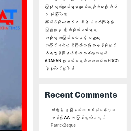
မြေပုံ ရက်ချောင်းရွာမှာ ချောင်းရေတိုက်စားလို့ အိမ်
၁ လုံး ပြိုပါသွား
မြောက်ဦးကို လေယာဉ် ၈ စီးနဲ့ ဗုံးပတ်ကြဲခဲ့လို့
ပြည်သူ ၄ ဦး ထိခိုက်ဒဏ်ရာရ
အစိုးရ အပြောင်းအလဲနှင့် ပညာရေး
အပြောင်းအလဲဟု ဆိုကြသော်လည်း အမှန်ဆိုလျှင်
ဝီရဌာနီမြို့နယ်ရှိ‌ ဒေသခံတွေအတွက်
ARAKAN လူငယ်ပရဟိတအသင်းက HDCO
နဲ့ ပူးပေါင်းလှူဒါန်း
Recent Comments
သံတွဲနဲ့ ဂွ မြို့နယ်က စစ်သုံပန်း ၇၀
ခန့်ကို AA က ပြန်လွှတ်ပေး
တွင်
PatrickBeque