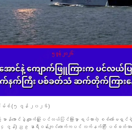
်းမ်စ် (၅ ဇွန် ၂၀၂၆)
မာန်အောင်နဲ့ ကျောက်ဖြူပင်လယ်ပြင်ကြားမှာ ရပ်ထားတဲ့ စစ်ကော်မရှင်ရ
(၄ ဇွန်) ည ၉ နာရီဝန်းကျင်လောက်ကပင် လက်နက်ကြီး ပစ်ခတ်တာတ