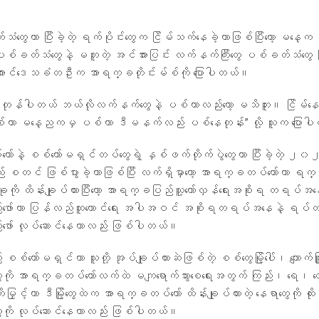
။
ံတွေဟာ ပြီးခဲ့တဲ့ ရက်ပိုင်းတွေက ငြိမ်သက်နေခဲ့တာဖြစ်ပြီးတော့ မန
်ပစ်ခတ်သံတွေနဲ့ မတူတဲ့ အင်အားပြင်း လက်နက်ကြီးတွေ ပစ်ခတ်သံတွေ က
အောင်ဒေသခံတဦးက အာရက္ခတိုင်းမ်စ်ကို ပြောပါတယ်။
ါ တုန်ပါတယ် ဘယ်လိုလက်နက်တွေနဲ့ ပစ်တာလည်းတော့ မသိဘူး။ ငြိမ်နေတာတ
တာ မနေ့ညကမှ ပစ်တာ ဒီမနက်လည်း ပစ်နေတုန်း” လို့ သူက ပြော
်နဲ့ စစ်ကော်မရှင်တပ်တွေရဲ့ နှစ်ဖက်တိုက်ပွဲတွေဟာ ပြီးခဲ့တဲ့ 
စတင် ဖြစ်ပွားခဲ့တာဖြစ်ပြီး လက်ရှိမှာတော့ အာရက္ခတပ်တော်ဟာ ရက
ုကို ထိန်းချုပ်ထားပြီးတော့ အာရက္ခပြည်သူ့တော်လှန်ရေးအစိုးရ တရပ်အန
ော်ကာ ပြန်လည်ထူထောင်ရေး အပါအဝင် အစိုးရတရပ်အနေနဲ့ ရပ်တည်န
ော် လုပ်ဆောင်နေတာလည်း ဖြစ်ပါတယ်။
်ကော်မရှင်ဟာ သူတို့ အုပ်ချုပ်ထားဆဲဖြစ်တဲ့ စစ်တွေမြို့ပေါ်၊ ကျောက်ဖြူမြိ
ု့တွေကို အာရက္ခတပ်တော်လက်ထဲ မကျရောက်သွားစေရေးအတွက် ကြည်း၊ ရေ၊ 
းမြှင့်ကာ ဒီမြို့တွေထဲက အာရက္ခတပ်တော် ထိန်းချုပ်ထားတဲ့ နေရာတွေကို ထ
တွေကို လုပ်ဆောင်နေတာလည်း ဖြစ်ပါတယ်။