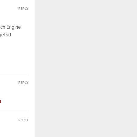
REPLY
rch Engine
getsd
REPLY
u
REPLY