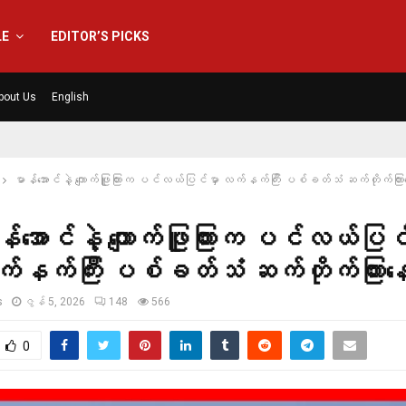
LE
EDITOR’S PICKS
bout Us
English
မာန်အောင်နဲ့ ကျောက်ဖြူကြားက ပင်လယ်ပြင်မှာ လက်နက်ကြီး ပစ်ခတ်သံ ဆက်တိုက်ကြ
န်အောင်နဲ့ ကျောက်ဖြူကြားက ပင်လယ်ပြင်
်နက်ကြီး ပစ်ခတ်သံ ဆက်တိုက်ကြား
s
ဇွန် 5, 2026
148
566
0