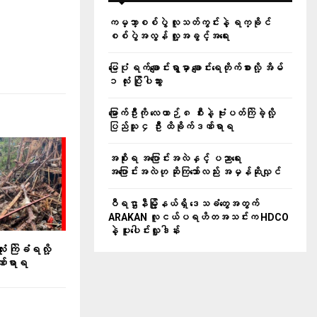
ကမ္ဘာ့စစ်ပွဲ လူသတ်ကွင်းနဲ့ ရက္ခိုင်
စစ်ပွဲအလွန် လူ့အခွင့်အရေး
မြေပုံ ရက်ချောင်းရွာမှာ ချောင်းရေတိုက်စားလို့ အိမ်
၁ လုံး ပြိုပါသွား
မြောက်ဦးကို လေယာဉ် ၈ စီးနဲ့ ဗုံးပတ်ကြဲခဲ့လို့
ပြည်သူ ၄ ဦး ထိခိုက်ဒဏ်ရာရ
အစိုးရ အပြောင်းအလဲနှင့် ပညာရေး
အပြောင်းအလဲဟု ဆိုကြသော်လည်း အမှန်ဆိုလျှင်
ဝီရဌာနီမြို့နယ်ရှိ‌ ဒေသခံတွေအတွက်
ARAKAN လူငယ်ပရဟိတအသင်းက HDCO
နဲ့ ပူးပေါင်းလှူဒါန်း
ံး ကြဲခံရလို့
ဏ်ရာရ