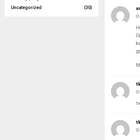
x
Uncategorized
(30)
H
O
k
g
M
t
т
t