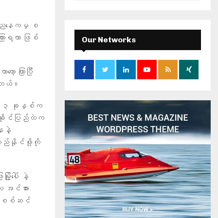
a
S
r
ေ့က ညနေကမှ စ
c
E
ြားရတာ ဖြစ်
h
Our Networks
f
A
o
r
R
ော့ ကြာပြီ
:
ပါတယ်။
C
၂၀၂၃ ခုနှစ်က
H
္ခိုင်ပြည်ထဲက
ေနဲ့
ိုင်ဖို့ကို
ု့ပေါ် နဲ့
လေ အင်အား
ိုး စစ်ဆင်