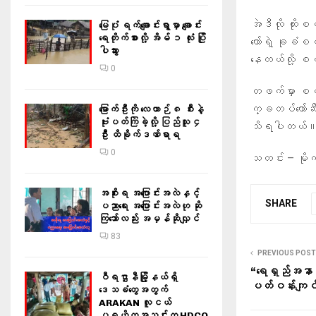
အဲဒီလို ထိုး
မြေပုံ ရက်ချောင်းရွာမှာ ချောင်း
ရေတိုက်စားလို့ အိမ် ၁ လုံး ပြို
တော်ရဲ့ ခုခံစစ
ပါသွား
နေတယ်လို့ စ
0
တဖက်မှာ စစ်ကေ
က္ခတပ်တော်ဆီ
မြောက်ဦးကို လေယာဉ် ၈ စီးနဲ့
ဗုံးပတ်ကြဲခဲ့လို့ ပြည်သူ ၄
သိရပါတယ်
ဦး ထိခိုက်ဒဏ်ရာရ
0
သတင်း – မိုက်
အစိုးရ အပြောင်းအလဲနှင့်
SHARE
ပညာရေး အပြောင်းအလဲဟု ဆို
ကြသော်လည်း အမှန်ဆိုလျှင်
83
PREVIOUS POST
“ရေရှည်အနာဂတ
ဝီရဌာနီမြို့နယ်ရှိ‌
ပတ်ဝန်းကျင်
ဒေသခံတွေအတွက်
ARAKAN လူငယ်
ပရဟိတအသင်းက HDCO