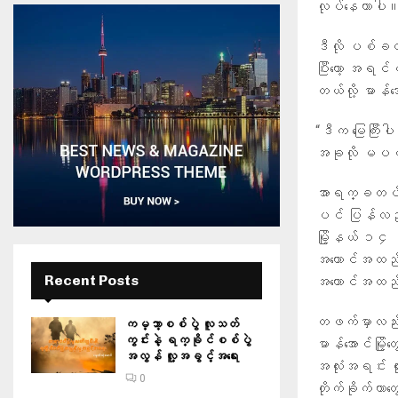
လုပ်နေတာပါ
ဒီလို ပစ်ခတ်သ
ပြီးတော့ အရင
တယ်လို့ မာန်
“ဒီက မြေကြီးပ
အခုလို မပစ်
အာရက္ခတပ်တော
ပင် ပြန်လည် 
မြို့နယ် ၁၄ ခ
အကောင်အထည်ဖ
Recent Posts
အကောင်အထည်ဖ
တဖက်မှာလည်း စစ
ကမ္ဘာ့စစ်ပွဲ လူသတ်
ကွင်းနဲ့ ရက္ခိုင်စစ်ပွဲ
မာန်အောင်မြိ
အလွန် လူ့အခွင့်အရေး
အလုံးအရင်း တို
0
တိုက်ခိုက်တာ