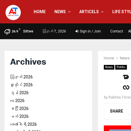
HOME
NEWS
ARTICELS
LIFE STY
C
Sittwe
ဩဂုတ် 7, 2026
Sign in / Join
Contact
A
26.9
Home
News
Archives
News
Politic
မာ
ဩဂုတ် 2026
ဇူလိုင် 2026
လက
ဇွန် 2026
by
Rakhita Time
မေ 2026
ဧပြီ 2026
SHARE
မတ် 2026
ဖေ‌ဖော်ဝါရီ 2026