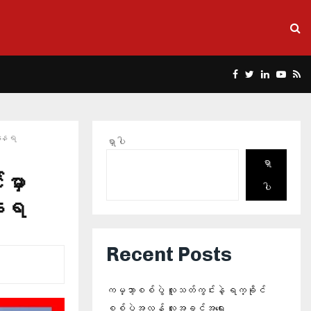
Facebook
Twitter
Linkedin
Yout
Rs
ားနေရ
ရှာပါ
ရှာ
မှာ
ပါ
နေရ
Recent Posts
ကမ္ဘာ့စစ်ပွဲ လူသတ်ကွင်းနဲ့ ရက္ခိုင်
စစ်ပွဲအလွန် လူ့အခွင့်အရေး