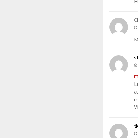
м
C
к
s
h
L
a
c
Vi
t