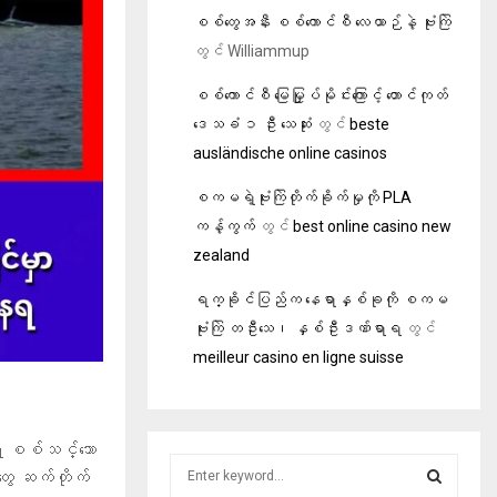
စစ်တွေအနီး စစ်ကောင်စီ လေယာဉ်နဲ့ ဗုံးကြဲ
တွင်
Williammup
စစ်ကောင်စီ မြေမြှုပ်မိုင်းကြောင့် တောင်ကုတ်
ဒေသခံ ၁ ဦး သေဆုံး
တွင်
beste
ausländische online casinos
စကမရဲ့ဗုံးကြဲတိုက်ခိုက်မှုကို PLA
ကန့်ကွက်
တွင်
best online casino new
zealand
ရက္ခိုင်ပြည်က နေရာနှစ်ခုကို စကမ
ဗုံးကြဲ တဦးသေ၊ နှစ်ဦးဒဏ်ရာရ
တွင်
meilleur casino en ligne suisse
ဲ့ စစ်သင်္ဘော
S
ွေ ဆက်တိုက်
e