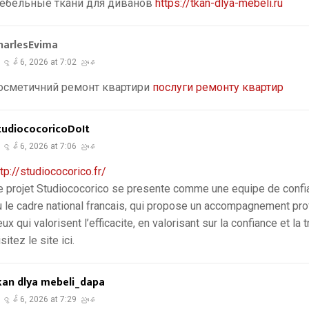
ебельные ткани для диванов
https://tkan-dlya-mebeli.ru
harlesEvima
ဇွန် 6, 2026 at 7:02 ညနေ
осметичний ремонт квартири
послуги ремонту квартир
tudiococoricoDoIt
ဇွန် 6, 2026 at 7:06 ညနေ
ttp://studiococorico.fr/
e projet Studiococorico se presente comme une equipe de conf
u le cadre national francais, qui propose un accompagnement pro
eux qui valorisent l’efficacite, en valorisant sur la confiance et la
sitez le site ici.
kan dlya mebeli_dapa
ဇွန် 6, 2026 at 7:29 ညနေ