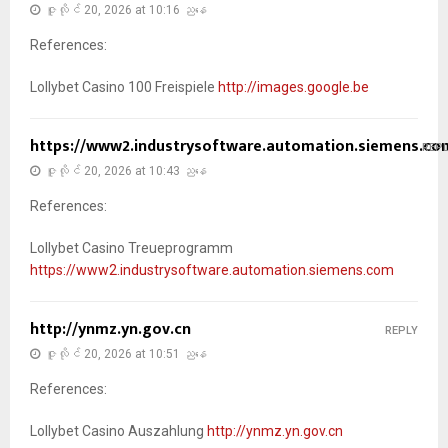
ဇူလိုင် 20, 2026 at 10:16 ညနေ
References:
Lollybet Casino 100 Freispiele
http://images.google.be
https://www2.industrysoftware.automation.siemens.co
REP
ဇူလိုင် 20, 2026 at 10:43 ညနေ
References:
Lollybet Casino Treueprogramm
https://www2.industrysoftware.automation.siemens.com
http://ynmz.yn.gov.cn
REPLY
ဇူလိုင် 20, 2026 at 10:51 ညနေ
References:
Lollybet Casino Auszahlung
http://ynmz.yn.gov.cn