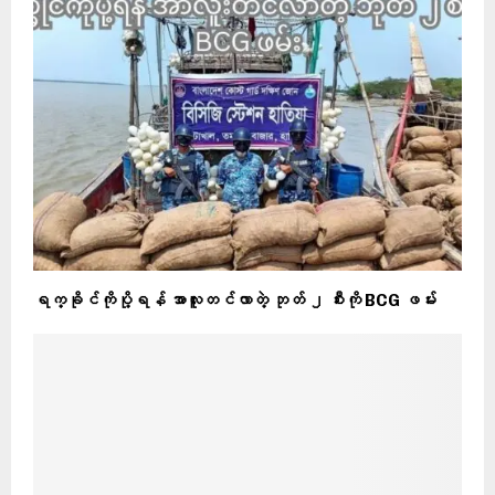
ရက္ခိုင်ကိုပို့ရန် အာလူးတင်လာတဲ့ ဘုတ် ၂ စီးကို BCG ဖမ်း