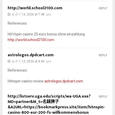
http://world.school2100.com
REPLY
ဇူလိုင် 13, 2026 at 7:48 ညနေ
References:
Hit’n’spin casino 25 euro bonus ohne einzahlung
http://world.school2100.com
astrologos.dpdcart.com
REPLY
ဇူလိုင် 13, 2026 at 8:40 ညနေ
References:
Hitnspin casino review
astrologos.dpdcart.com
http://listserv.uga.edu/scripts/wa-UGA.exe?
REPLY
MD=partner&M_S=名錶牌子
&A2URL=https://bookmarkpress.site/item/hitnspin-
casino-800-eur-200-fs-willkommensbonus