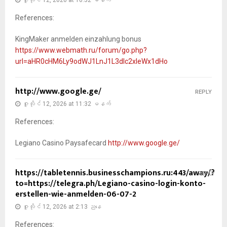
ဇူလိုင် 12, 2026 at 10:52 မနက်
References:
KingMaker anmelden einzahlung bonus
https://www.webmath.ru/forum/go.php?
url=aHR0cHM6Ly9odWJ1LnJ1L3dlc2xleWx1dHo
http://www.google.ge/
REPLY
ဇူလိုင် 12, 2026 at 11:32 မနက်
References:
Legiano Casino Paysafecard
http://www.google.ge/
https://tabletennis.businesschampions.ru:443/away/?
REPLY
to=https://telegra.ph/Legiano-casino-login-konto-
erstellen-wie-anmelden-06-07-2
ဇူလိုင် 12, 2026 at 2:13 ညနေ
References: