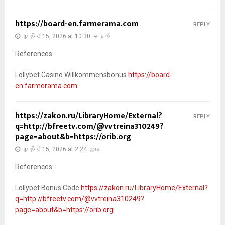
https://board-en.farmerama.com
REPLY
ဇူလိုင် 15, 2026 at 10:30 မနက်
References:
Lollybet Casino Willkommensbonus
https://board-
en.farmerama.com
https://zakon.ru/LibraryHome/External?
REPLY
q=http://bfreetv.com/@vvtreina310249?
page=about&b=https://orib.org
ဇူလိုင် 15, 2026 at 2:24 ညနေ
References:
Lollybet Bonus Code
https://zakon.ru/LibraryHome/External?
q=http://bfreetv.com/@vvtreina310249?
page=about&b=https://orib.org