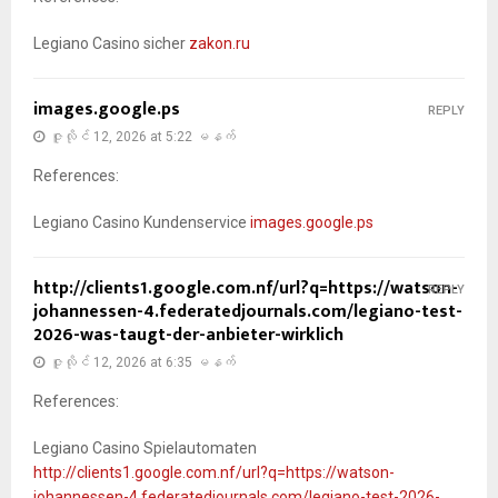
Legiano Casino sicher
zakon.ru
images.google.ps
REPLY
ဇူလိုင် 12, 2026 at 5:22 မနက်
References:
Legiano Casino Kundenservice
images.google.ps
http://clients1.google.com.nf/url?q=https://watson-
REPLY
johannessen-4.federatedjournals.com/legiano-test-
2026-was-taugt-der-anbieter-wirklich
ဇူလိုင် 12, 2026 at 6:35 မနက်
References:
Legiano Casino Spielautomaten
http://clients1.google.com.nf/url?q=https://watson-
johannessen-4.federatedjournals.com/legiano-test-2026-