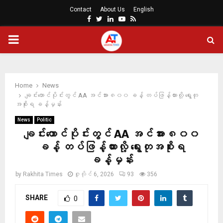
Contact
About Us
English
Facebook
Twitter
Linkedin
Youtube
Rss
PRIMARY
MENU
Home
News
ချင်းတောင်ပိုင်းတွင် AA အင်အား ၈၀၀ ခန့် တပ်ဖြန့်ထားလို့ ရွေးတု
အစိုးရ ခန့်မှန်း
News
Politic
ချင်းတောင်ပိုင်းတွင် AA အင်အား ၈၀၀
ခန့် တပ်ဖြန့်ထားလို့ ရွေးတုအစိုးရ
ခန့်မှန်း
by
Rakhita Times
ဇူလိုင် 6, 2026
93
356
SHARE
0