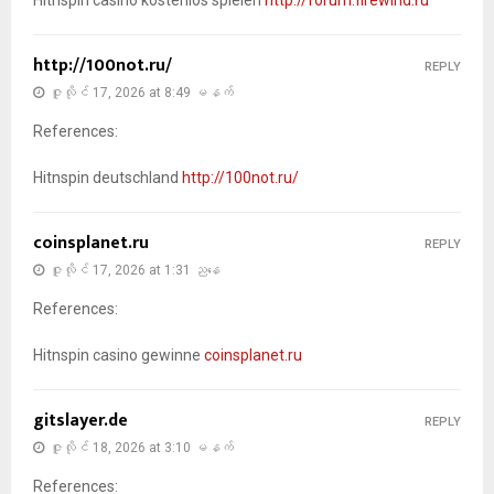
Hitnspin casino kostenlos spielen
http://forum.firewind.ru
http://100not.ru/
REPLY
ဇူလိုင် 17, 2026 at 8:49 မနက်
References:
Hitnspin deutschland
http://100not.ru/
coinsplanet.ru
REPLY
ဇူလိုင် 17, 2026 at 1:31 ညနေ
References:
Hitnspin casino gewinne
coinsplanet.ru
gitslayer.de
REPLY
ဇူလိုင် 18, 2026 at 3:10 မနက်
References: