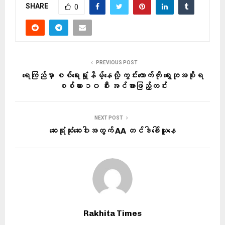
SHARE
0
PREVIOUS POST
ရေကြည်မှာ စစ်ရေးရှုံးနိမ့်နေလို့ ကွင်းကောက်ကို ရွေးတုအစိုးရ
စစ်ကား ၁၀ စီး အင်အားဖြည့်တင်း
NEXT POST
ဆေးရုံသုံးဆေးဝါးအတွက် AA တင်ဒါခေါ်ယူနေ
Rakhita Times