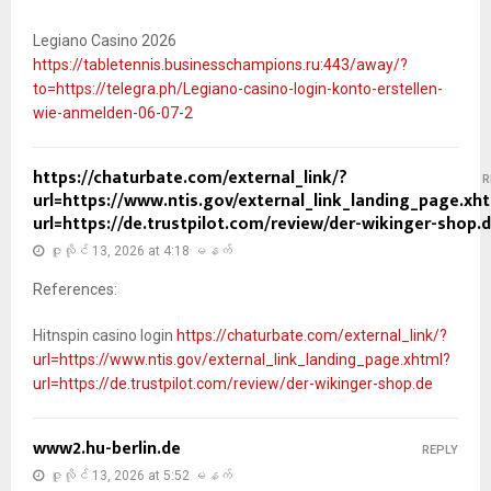
Legiano Casino 2026
https://tabletennis.businesschampions.ru:443/away/?
to=https://telegra.ph/Legiano-casino-login-konto-erstellen-
wie-anmelden-06-07-2
https://chaturbate.com/external_link/?
R
url=https://www.ntis.gov/external_link_landing_page.xh
url=https://de.trustpilot.com/review/der-wikinger-shop.
ဇူလိုင် 13, 2026 at 4:18 မနက်
References:
Hitnspin casino login
https://chaturbate.com/external_link/?
url=https://www.ntis.gov/external_link_landing_page.xhtml?
url=https://de.trustpilot.com/review/der-wikinger-shop.de
www2.hu-berlin.de
REPLY
ဇူလိုင် 13, 2026 at 5:52 မနက်