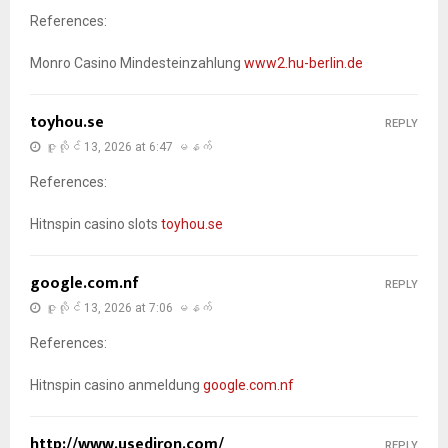
References:
Monro Casino Mindesteinzahlung
www2.hu-berlin.de
toyhou.se
REPLY
ဇူလိုင် 13, 2026 at 6:47 မနက်
References:
Hitnspin casino slots
toyhou.se
google.com.nf
REPLY
ဇူလိုင် 13, 2026 at 7:06 မနက်
References:
Hitnspin casino anmeldung
google.com.nf
http://www.usediron.com/
REPLY