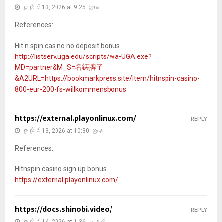
ဇူလိုင် 13, 2026 at 9:25 ညနေ
References:
Hit n spin casino no deposit bonus
http://listserv.uga.edu/scripts/wa-UGA.exe?
MD=partner&M_S=名錶牌子
&A2URL=https://bookmarkpress.site/item/hitnspin-casino-
800-eur-200-fs-willkommensbonus
https://external.playonlinux.com/
REPLY
ဇူလိုင် 13, 2026 at 10:30 ညနေ
References:
Hitnspin casino sign up bonus
https://external.playonlinux.com/
https://docs.shinobi.video/
REPLY
ဇူလိုင် 14, 2026 at 1:36 မနက်