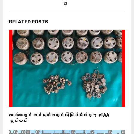
RELATED POSTS
မောင်တောတွင် တစ်ရက်အတွင်း မြေမြှုပ်မိုင်း ၃၅ လုံး AA
ရှင်းလင်း