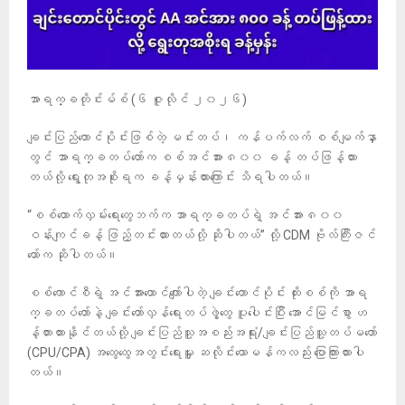
အာရက္ခတိုင်းမ်စ် (၆ ဇူလိုင် ၂၀၂၆)
ချင်းပြည်တောင်ပိုင်းဖြစ်တဲ့ မင်းတပ်၊ ကန်ပက်လက် စစ်မျက်နှာ
တွင် အာရက္ခတပ်တော်က စစ်အင်အား ၈၀၀ ခန့် တပ်ဖြန့်ထား
တယ်လို့ ရွေးတုအစိုးရက ခန့်မှန်းထားကြောင်း သိရပါတယ်။
“စစ်ထောက်လှမ်းရေးတွေဘက်က အာရက္ခတပ်ရဲ့ အင်အား ၈၀၀
ဝန်းကျင်ခန့် ဖြည့်တင်းထားတယ်လို့ ဆိုပါတယ်” လို့ CDM ဗိုလ်ကြီးဇင်
ယော်က ဆိုပါတယ်။
စစ်ကောင်စီရဲ့ အင်အားထောင်ကျော်ပါတဲ့ ချင်းတောင်ပိုင်း ထိုးစစ်ကို အာရ
က္ခတပ်တော်နဲ့ ချင်းတော်လှန်ရေးတပ်ဖွဲ့တွေ ပူပေါင်းပြီး အောင်မြင်စွာ ဟ
န့်တားထားနိုင်တယ်လို့ ချင်းပြည်သူ့အစည်းအရုံး/ချင်းပြည်သူ့တပ်မတော်
(CPU/CPA) အထွေထွေအတွင်းရေးမှူး ဆလိုင်းယောမန်ကလည်း ပြောကြားထားပါ
တယ်။