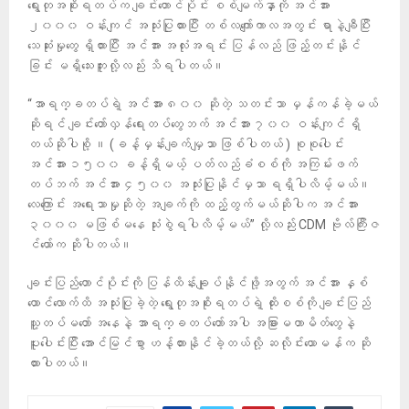
ရွေးတုအစိုးရတပ်က ချင်းတောင်ပိုင်း စစ်မျက်နှာကို အင်အား
၂၀၀၀ ဝန်းကျင် အသုံးပြုထားပြီး တစ်လကျော်ကာလအတွင်း ရာနဲ့ချီပြီး
သေဆုံးမှုတွေ ရှိထားပြီး အင်အား အလုံးအရင်း ပြန်လည် ဖြည့်တင်းနိုင်
ခြင်း မရှိသေးဘူးလို့လည်း သိရပါတယ်။
“အာရက္ခတပ်ရဲ့ အင်အား ၈၀၀ ဆိုတဲ့ သတင်းသာ မှန်ကန်ခဲ့မယ်
ဆိုရင် ချင်းတော်လှန်ရေးတပ်တွေဘက် အင်အား ၇၀၀ ဝန်းကျင် ရှိ
တယ်ဆိုပါစို့ ။ (ခန့်မှန်းချက်မျှသာ ဖြစ်ပါတယ် ) စုစုပေါင်း
အင်အား ၁၅၀၀ ခန့်ရှိမယ့် ပတ်လည်ခံစစ်ကို အကြမ်းဖက်
တပ်ဘက် အင်အား ၄၅၀၀ အသုံးပြုနိုင်မှသာ ရရှိပါလိမ့်မယ်။
လေကြောင်း အရေးသာမှုဆိုတဲ့ အချက်ကို ထည့်တွက်မယ်ဆိုပါက အင်အား
၃၀၀၀ မဖြစ်မနေ သုံးစွဲရပါလိမ့်မယ်” လို့လည်း CDM ဗိုလ်ကြီးဇ
င်ယော်က ဆိုပါတယ်။
ချင်းပြည်တောင်ပိုင်းကို ပြန်ထိန်းချုပ်နိုင်ဖို့အတွက် အင်အား နှစ်
ထောင်လောက်ထိ အသုံးပြုခဲ့တဲ့ ရွေးတုအစိုးရတပ်ရဲ့ ထိုးစစ်ကို ချင်းပြည်
သူ့တပ်မတော် အနေနဲ့ အာရက္ခတပ်တော်အပါ အခြားမဟာမိတ်တွေနဲ့
ပူးပေါင်းပြီး အောင်မြင်စွာ ဟန့်တားနိုင်ခဲ့တယ်လို့ ဆလိုင်းယောမန်က ဆို
ထားပါတယ်။