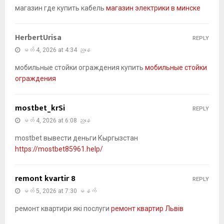
магазин где купить кабель
магазин электрики в минске
HerbertUrisa
REPLY
မတ် 4, 2026 at 4:34 ညနေ
мобильные стойки ограждения купить
мобильные стойки
ограждения
mostbet_krSi
REPLY
မတ် 4, 2026 at 6:08 ညနေ
mostbet вывести деньги Кыргызстан
https://mostbet85961.help/
remont kvartir 8
REPLY
မတ် 5, 2026 at 7:30 မနက်
ремонт квартири які послуги
ремонт квартир Львів