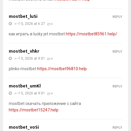
mostbet_luSi
REPLY
မတ် 5, 2026 at 6:27 ညနေ
как играть в lucky jet mostbet
https://mostbet85961.help/
mostbet_vhkr
REPLY
မတ် 5, 2026 at 9:01 ညနေ
plinko mostbet
https://mostbet96810.help
mostbet_umKl
REPLY
မတ် 5, 2026 at 9:01 ညနေ
mostbet скачать приложение с сайта
https://mostbet15247.help
mostbet_voSi
REPLY