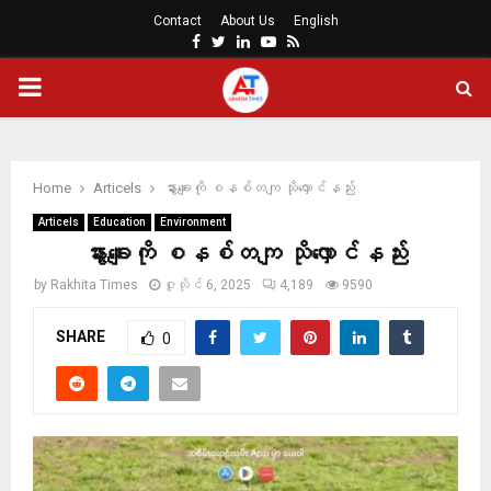
Contact
About Us
English
Facebook
Twitter
Linkedin
Youtube
Rss
PRIMARY
MENU
Home
Articels
နွားချေးကို စနစ်တကျ သိုလှောင်နည်း
Articels
Education
Environment
နွားချေးကို စနစ်တကျ သိုလှောင်နည်း
by
Rakhita Times
ဇူလိုင် 6, 2025
4,189
9590
SHARE
0