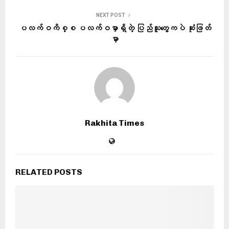
NEXT POST
ပလက်ဝကိစ္စ ပလက်ဝမှာရှိတဲ့ ပြည်သူတွေကပဲ ဆုံးဖြတ်
မှာ
Rakhita Times
RELATED POSTS