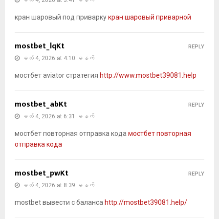
မတ် 4, 2026 at 3:41 မနက်
кран шаровый под приварку
кран шаровый приварной
mostbet_lqKt
REPLY
မတ် 4, 2026 at 4:10 မနက်
мостбет aviator стратегия
http://www.mostbet39081.help
mostbet_abKt
REPLY
မတ် 4, 2026 at 6:31 မနက်
мостбет повторная отправка кода
мостбет повторная
отправка кода
mostbet_pwKt
REPLY
မတ် 4, 2026 at 8:39 မနက်
mostbet вывести с баланса
http://mostbet39081.help/