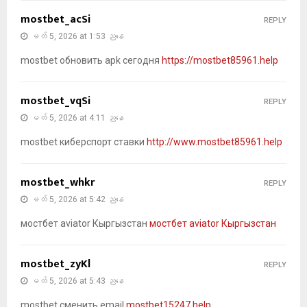
mostbet_acSi
REPLY
မတ် 5, 2026 at 1:53 ညနေ
mostbet обновить apk сегодня
https://mostbet85961.help
mostbet_vqSi
REPLY
မတ် 5, 2026 at 4:11 ညနေ
mostbet киберспорт ставки
http://www.mostbet85961.help
mostbet_whkr
REPLY
မတ် 5, 2026 at 5:42 ညနေ
мостбет aviator Кыргызстан
мостбет aviator Кыргызстан
mostbet_zyKl
REPLY
မတ် 5, 2026 at 5:43 ညနေ
mostbet сменить email
mostbet15247.help