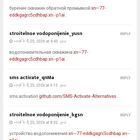
бурение скважин обратной промывкой
xn—77-
eddkgagrc5cdhbap.xn--p1ai
.
stroitelnoe vodoponijenie_yusn
REPLY
ဖေ‌ဖော်ဝါရီ 25, 2026 at 4:43 ညနေ
водопонизительная скважина
xn—77-
eddkgagrc5cdhbap.xn--p1ai
.
sms activate_qnMa
REPLY
ဖေ‌ဖော်ဝါရီ 25, 2026 at 6:15 ညနေ
sms activation
github.com/SMS-Activate-Alternatives
.
stroitelnoe vodoponijenie_bgsn
REPLY
ဖေ‌ဖော်ဝါရီ 25, 2026 at 8:32 ညနေ
устройство водопонижения
xn—77-eddkgagrc5cdhbap.xn--