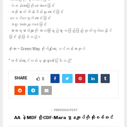
· သဲဆန်သောမြေကို စေးလာစေခြင်း
· အစိုဓာတ် ထိန်းသိမ်းမှု ကောင်းခြင်း
· လေဝင်လေထွက် ကောင်းခြင်း
· အပူအအေး မျှတစေခြင်း
· အာဟာရဓာတ်များကို ကာလကြာရှည်စွာ တဖြည်းဖြည်း ထုတ်လွတ်ပေးနိုင်
ခြင်း တို့ဖြစ်သည်။
ကိုးကား – Green Way စိုက်ပျိုးရေး သင်တန်းစာအုပ်
“အစိမ်းရောင်လမ်းမှ ကူးယူဖော်ပြပါသည်”
SHARE
0
PREVIOUS POST
AA နဲ့ MDF တို့ CDF-Mara ဌာနချုပ်ကို ထိုးစစ်ဆင်