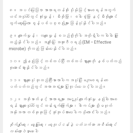
၈။ အပင်မြေသြဇာ အာဟာရတန်ဖိုး ပိုမိုမြင့်မားစေရန်အတွက်
ယင်းအပုံပေါ်တွင် ထုံးမှုန့်၊ မီးဖိုပြာ၊ စပါးခွံပြာ နှင့် မီးဖိုချောင်
ထွက် ဆွေးမြေ့သော စွန့်ပစ်ပစ္စည်းများ ဖြန့်ပုံနိုင်ပါသည်။
၉။ ကျောက်မှုန့်၊ လချေးမှုန့် စသည်တို့ကိုပါ အလိုရှိပါက ပါးပါး ဖြူး
ထည့်နိုင်ပါသည်။ အကျိုးပြု အဏုဇီဝရည် (EM – Effective
microbe) ကိုလည်း ဖြန်းပေးနိုင်ပါသည်။
၁၀။ ဤနည်းဖြင့် တစ်ထပ်ပြီး တစ်ထပ် နွားချေးကို နှစ်ပတ်လည်
စုဆောင်းသွားနိုင်ပါသည်။
၁၁။ နွားချေးပုံ ထုထည်ကြီးမားလာပါက အပုံပြိုမကျစေရန် ဘေး
ပတ်ပတ်လည်တွင် အကာအရံများ ပြုလုပ်ပေးသင့်ပါသည်။
၁၂။ အစိုဓာတ်နှင့် အာဟာရများ အငွေ့ပျံ ပျောက်ဆုံးမှု နည်းပါးလာစေ
ရန် နွားချေးပုံပေါ်တွင် ထန်းရွက်ခြောက်များ၊ ဝါးကပ်များ သို့မဟုတ်
အမိုးအကာ တစ်ခုခုဖြင့် ဖုံးအုပ်ထားပေးပါက ပိုကောင်းပါသည်။
စိုက်ပျိုးရေး၊ မွေးမြူရေး၊ ရေလုပ်ငန်းနဲ့ ပတ်သက်တာ အစိိမ်းရောင်
လမ်းဆော့ဝဲမှာမေးပါ