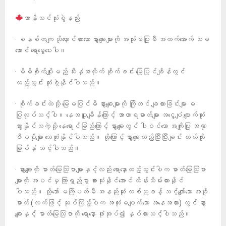
အာနိသင်သုံးစွဲနည်း
· စနစ်တကျ သိုလှောင်ထားသော နွားချေးများကို အသုံးမပြုမီ အထက်အောက် သမ
အောင် ရောမွှေပေးပါ။
· မိမိစိုက်ပျိုးမည့် သီးနှံအလိုက် စိုက်ခင်း မြေပြင်ချိန်တွင်
ထည့်သွင်း သုံးစွဲနိုင်ပါသည်။
· စိုက်ခင်းထဲသို့ မြေမပြင်မီ နွားချေးများကို ကြိုတင် ချထားခြင်းများ မ
ပြုလုပ်သင့်ပါ။ နေအပူချိန်ကြောင့် အာဟာရဓာတ်များ အငွေ့ပျံ ပျောက်ဆုံး
သွားနိုင်သကဲ့သို့ နေရောင်ခြည်ကြောင့် နွားချေးတွင် ပါဝင်သော အကျိုးပြု အဏု
ဇီဝပိုးများ သေဆုံးနိုင်ပါသည်။ ထို့ကြောင့် နွားချေးထည့်ပြီးပြီးချင်း ထယ်ထိုး
မြုပ်နှံ သင့်ပါသည်။
· နွားချေးကို ဓာတ်မြေသြဇာများနှင့်လည်း ရောနှောထည့်သွင်းပါက ဓာတ်မြေသြဇာ
များကို အပင်မှ ကြာရှည်စွာ စားသုံးနိုင်အောင် ထိန်းသိမ်းထားနိုင်
ပါသည်။ သို့သော် မကြဲပတ်မီ အနည်းဆုံး တစ်ညခန့် သင့်လျော်သော အစို
ဓာတ် (လက်ဖြင့် ဆုပ်ကြည့်ပါက အလုံးမပျက်သော အနေအထား) တွင် နွား
ချေးနှင့် ဓာတ်မြေသြဇာကို ရောနှော ဖုံးအုပ်၍ နှပ်ထားသင့်ပါသည်။