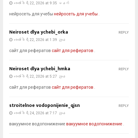
ဖေ‌ဖော်ဝါရီ 22, 2026 at 9:35 မနက်
нейросеть для учебы
нейросеть для учебы
.
Neiroset dlya ychebi_orka
REPLY
ဖေ‌ဖော်ဝါရီ 22, 2026 at 1:39 ညနေ
сайт для рефератов
сайт для рефератов
.
Neiroset dlya ychebi_hmka
REPLY
ဖေ‌ဖော်ဝါရီ 22, 2026 at 5:27 ညနေ
сайт для рефератов
сайт для рефератов
.
stroitelnoe vodoponijenie_qjsn
REPLY
ဖေ‌ဖော်ဝါရီ 24, 2026 at 7:17 ညနေ
вакуумное водопонижение
вакуумное водопонижение
.