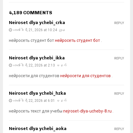
4,189 COMMENTS
Neiroset dlya ychebi_crka
REPLY
ဖေ‌ဖော်ဝါရီ 21, 2026 at 10:24 ညနေ
нейросеть студент бот
нейросеть студент бот
.
Neiroset dlya ychebi_ikka
REPLY
ဖေ‌ဖော်ဝါရီ 22, 2026 at 2:13 မနက်
нейросети для студентов
нейросети для студентов
.
Neiroset dlya ychebi_hzka
REPLY
ဖေ‌ဖော်ဝါရီ 22, 2026 at 6:01 မနက်
нейросеть текст для учебы
nejroset-dlya-ucheby-8.ru
.
Neiroset dlya ychebi_aoka
REPLY