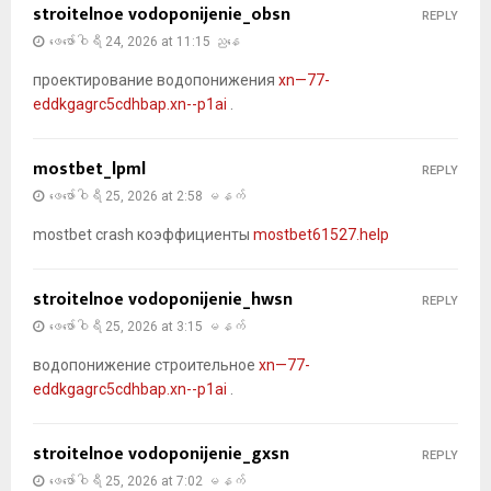
stroitelnoe vodoponijenie_obsn
REPLY
ဖေ‌ဖော်ဝါရီ 24, 2026 at 11:15 ညနေ
проектирование водопонижения
xn—77-
eddkgagrc5cdhbap.xn--p1ai
.
mostbet_lpml
REPLY
ဖေ‌ဖော်ဝါရီ 25, 2026 at 2:58 မနက်
mostbet crash коэффициенты
mostbet61527.help
stroitelnoe vodoponijenie_hwsn
REPLY
ဖေ‌ဖော်ဝါရီ 25, 2026 at 3:15 မနက်
водопонижение строительное
xn—77-
eddkgagrc5cdhbap.xn--p1ai
.
stroitelnoe vodoponijenie_gxsn
REPLY
ဖေ‌ဖော်ဝါရီ 25, 2026 at 7:02 မနက်