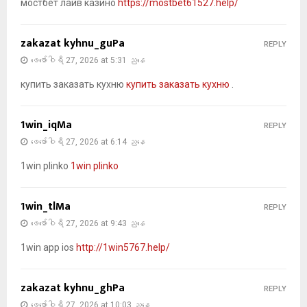
мостбет лайв казино
https://mostbet61527.help/
zakazat kyhnu_guPa
REPLY
ဖေ‌ဖော်ဝါရီ 27, 2026 at 5:31 ညနေ
купить заказать кухню
купить заказать кухню
.
1win_iqMa
REPLY
ဖေ‌ဖော်ဝါရီ 27, 2026 at 6:14 ညနေ
1win plinko
1win plinko
1win_tlMa
REPLY
ဖေ‌ဖော်ဝါရီ 27, 2026 at 9:43 ညနေ
1win app ios
http://1win5767.help/
zakazat kyhnu_ghPa
REPLY
ဖေ‌ဖော်ဝါရီ 27, 2026 at 10:03 ညနေ