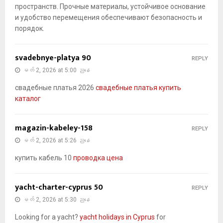
пространств. Прочные материалы, устойчивое основание
и удобство перемещения обеспечивают безопасность и
порядок.
svadebnye-platya 90
REPLY
မတ် 2, 2026 at 5:00 ညနေ
свадебные платья 2026
свадебные платья купить
каталог
magazin-kabeley-158
REPLY
မတ် 2, 2026 at 5:26 ညနေ
купить кабель 10
проводка цена
yacht-charter-cyprus 50
REPLY
မတ် 2, 2026 at 5:30 ညနေ
Looking for a yacht?
yacht holidays in Cyprus
for