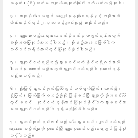
အနက်၊ (၆) လက်မ အကျယ် ရေထုတ်မြောင်း ပတ်ပတ်လည် တူးပါ။
၃။ အပူပိုင်းဒေသတွင် အငွေပျံမှုနည်းစေရန်နှင့် အစိုဓာတ်
ထိန်းထားနိုင်ရန် ၂-၃ ပေခန့် ကျင်းတူး၍ ထားနိုင်သည်။
၄။ နွားချေးထားမည့်နေရာအား နေဒဏ်မိုးဒဏ်မှ ကာကွယ်ရန်အတွက်
အမိုးအကာပြုလုပ်ပေးသင့်ပါသည်။ မိုးနည်းသော ဒေသဖြစ်ပါက
သစ်ပင်အရိပ်အောက်တွင် ပြုလုပ်နိုင်ပါသည်။
၅။ နွားကျင်ငယ်ရည်သည် နွားမစင်ထက် နိုင်ထရိုဂျင်ဓာတ်
ပါဝင်မှု အားကောင်းသည့်အတွက် နွားကျင်ငယ်ရည်ပါ စုဆောင်းရန်
စဉ်းစားသင့်သည်။
၆။ ထို့ကြောင့် နွားတင်းကုတ် မြေပေါ်တွင် သစ်ရွက်ခြောက်၊ ကောက်ရိုး၊
ရိုးပြတ်၊ မြက်ခြောက် စသည်တို့ကို ဖြန့်ခင်းပြီး နွားများကို ထိုအခင်းပေါ်
တွင် မစင်၊ ကျင်ငယ် စွန့်အောင် ပြုလုပ်နိုင်ပါက နွားမစင်သာ
မက နွားကျင်ငယ်ရည် ပါ ရရှိမည်ဖြစ်ပါသည်။
၇။ နွားတင်ကုတ် ရှင်းလင်းသည့်အခါ နွားမစင်၊ ကျင်ငယ်ရည်
ရောနေသော အမှိုက်များကို စုဆောင်းပြီး နွားချေးစုဆောင်းမည့် နေရာတွင် ဖြန့်ပုံ
သင့်ပါသည်။