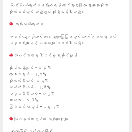
· ပေါင်း ပေါက်ရောက်မှုနည်းစေရန် ကောင်းစွာဆွေးမြေ့သော နွားချေးများကိုသာ
စိုက်ခင်းတွင် ထည့်သွင်း သုံးစွဲသင့်ပါသည်။
အကျိုးသက်ရောက်မှု
စနစ်တကျ သိုလှောင်ထားသော နွားချေးမြေသြဇာတွင် အောက်ပါ အာဟာရ ဓာတ်
ပစ္စည်းများနှင့် ပမာဏများ ပါဝင်ပါသည်။
အပင်အာဟာရ ပါဝင်မှု ရာခိုင်နှုန်း
နိုင်ထရိုဂျင် – ၁.၄ %
ဖော့စပရပ် – ၂.၁%
ပိုတက်စီယမ်- ၁.၃%
ကယ်လ်စီယမ် – ၂.၆%
မဂ္ဂနီစီယမ် – ၀.၂%
ဆာလဖာ – ၁.၆%
သြဂဲနစ် ကာဘွန် – ၁၉.၇%
သြဂဲနစ်ကာဘွန်၏ အကျိုးကျေးဇူးများ
· စေးသောမြေကို ဖွယ်လာစေခြင်း