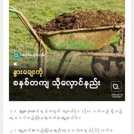
၁။ နွားချေးစုဆောင်းရန်အတွက် အကျယ် (၁၁) ပေ ပတ်လည် ရှိသည့်
ရေမဝပ်သည့် မြေနေရာတစ်ခု ရွေးချယ်ပါ။
၂။ ရွေးချယ်ထားသည့် မြေနေရာကို ရေမဝပ်စေရန် (၆) လက်မ