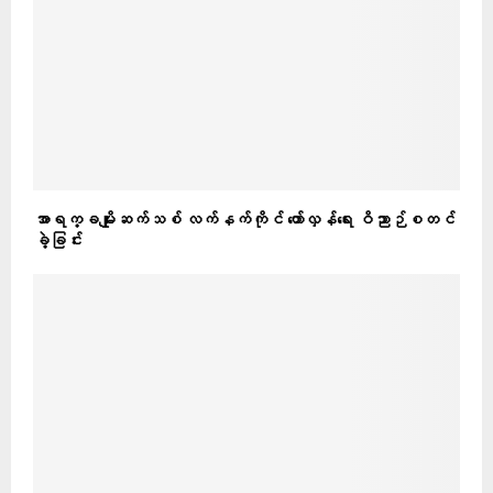
အာရက္ခမျိုးဆက်သစ် လက်နက်ကိုင် တော်လှန်ရေး ဝိညာဉ်စတင်
ခဲ့ခြင်း