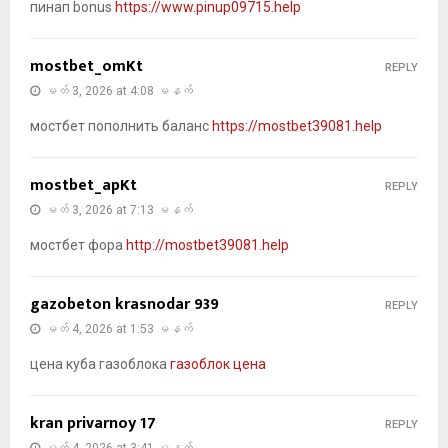
пинап bonus
https://www.pinup09715.help
mostbet_omKt
REPLY
မတ် 3, 2026 at 4:08 မနက်
мостбет пополнить баланс
https://mostbet39081.help
mostbet_apKt
REPLY
မတ် 3, 2026 at 7:13 မနက်
мостбет фора
http://mostbet39081.help
gazobeton krasnodar 939
REPLY
မတ် 4, 2026 at 1:53 မနက်
цена куба газоблока
газоблок цена
kran privarnoy 17
REPLY