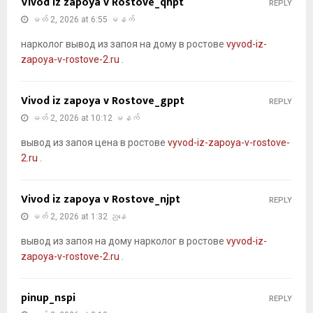
Vivod iz zapoya v Rostove_qhpt
REPLY
မတ် 2, 2026 at 6:55 မနက်
нарколог вывод из запоя на дому в ростове
vyvod-iz-
zapoya-v-rostove-2.ru
.
Vivod iz zapoya v Rostove_gppt
REPLY
မတ် 2, 2026 at 10:12 မနက်
вывод из запоя цена в ростове
vyvod-iz-zapoya-v-rostove-
2.ru
.
Vivod iz zapoya v Rostove_njpt
REPLY
မတ် 2, 2026 at 1:32 ညနေ
вывод из запоя на дому нарколог в ростове
vyvod-iz-
zapoya-v-rostove-2.ru
.
pinup_nspi
REPLY