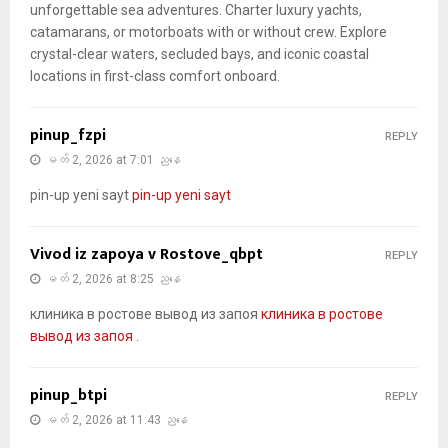
unforgettable sea adventures. Charter luxury yachts,
catamarans, or motorboats with or without crew. Explore
crystal-clear waters, secluded bays, and iconic coastal
locations in first-class comfort onboard.
pinup_fzpi
REPLY
မတ် 2, 2026 at 7:01 ညနေ
pin-up yeni sayt
pin-up yeni sayt
Vivod iz zapoya v Rostove_qbpt
REPLY
မတ် 2, 2026 at 8:25 ညနေ
клиника в ростове вывод из запоя
клиника в ростове
вывод из запоя
.
pinup_btpi
REPLY
မတ် 2, 2026 at 11:43 ညနေ