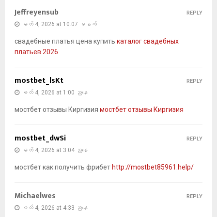
Jeffreyensub
REPLY
မတ် 4, 2026 at 10:07 မနက်
свадебные платья цена купить
каталог свадебных
платьев 2026
mostbet_lsKt
REPLY
မတ် 4, 2026 at 1:00 ညနေ
мостбет отзывы Киргизия
мостбет отзывы Киргизия
mostbet_dwSi
REPLY
မတ် 4, 2026 at 3:04 ညနေ
мостбет как получить фрибет
http://mostbet85961.help/
Michaelwes
REPLY
မတ် 4, 2026 at 4:33 ညနေ