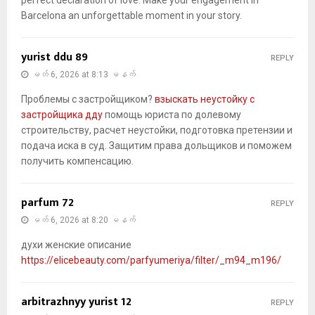
perfect declaration of love. Make your engagement in
Barcelona an unforgettable moment in your story.
yurist ddu 89
REPLY
မတ် 6, 2026 at 8:13 မနက်
Проблемы с застройщиком?
взыскать неустойку с
застройщика дду
помощь юриста по долевому
строительству, расчет неустойки, подготовка претензии и
подача иска в суд. Защитим права дольщиков и поможем
получить компенсацию.
parfum 72
REPLY
မတ် 6, 2026 at 8:20 မနက်
духи женские описание
https://elicebeauty.com/parfyumeriya/filter/_m94_m196/
arbitrazhnyy yurist 12
REPLY