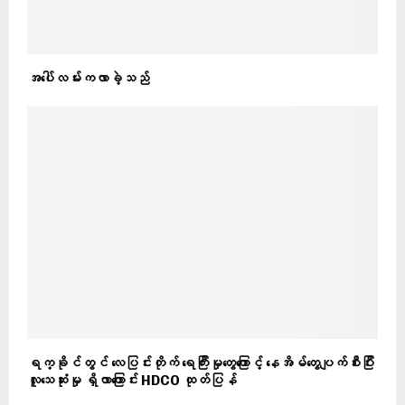
အပေါ်လမ်းကလာခဲ့သည်
ရက္ခိုင်တွင် လေပြင်းတိုက် ရေကြီးမှုတွေကြောင့် နေအိမ်တွေပျက်စီးပြီး
လူသေဆုံးမှု ရှိလာကြောင်း HDCO ထုတ်ပြန်