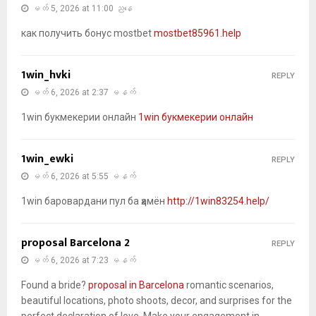
မတ် 5, 2026 at 11:00 ညနေ
как получить бонус mostbet
mostbet85961.help
1win_hvki
REPLY
မတ် 6, 2026 at 2:37 မနက်
1win букмекерии онлайн
1win букмекерии онлайн
1win_ewki
REPLY
မတ် 6, 2026 at 5:55 မနက်
1win баровардани пул ба ҳамён
http://1win83254.help/
proposal Barcelona 2
REPLY
မတ် 6, 2026 at 7:23 မနက်
Found a bride?
proposal in Barcelona
romantic scenarios,
beautiful locations, photo shoots, decor, and surprises for the