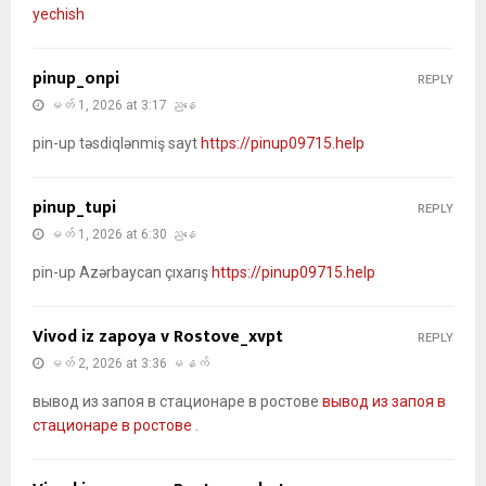
yechish
pinup_onpi
REPLY
မတ် 1, 2026 at 3:17 ညနေ
pin-up təsdiqlənmiş sayt
https://pinup09715.help
pinup_tupi
REPLY
မတ် 1, 2026 at 6:30 ညနေ
pin-up Azərbaycan çıxarış
https://pinup09715.help
Vivod iz zapoya v Rostove_xvpt
REPLY
မတ် 2, 2026 at 3:36 မနက်
вывод из запоя в стационаре в ростове
вывод из запоя в
стационаре в ростове
.