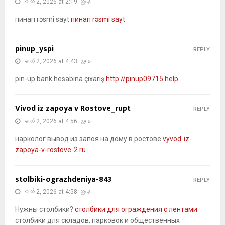
မတ် 2, 2026 at 2:19 ညနေ
пинап rəsmi sayt
пинап rəsmi sayt
pinup_yspi
REPLY
မတ် 2, 2026 at 4:43 ညနေ
pin-up bank hesabına çıxarış
http://pinup09715.help
Vivod iz zapoya v Rostove_rupt
REPLY
မတ် 2, 2026 at 4:56 ညနေ
нарколог вывод из запоя на дому в ростове
vyvod-iz-
zapoya-v-rostove-2.ru
.
stolbiki-ograzhdeniya-843
REPLY
မတ် 2, 2026 at 4:58 ညနေ
Нужны столбики?
столбики для ограждения с лентами
столбики для складов, парковок и общественных