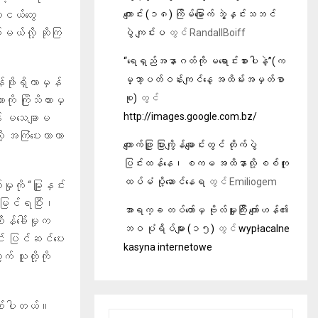
ူငယ်တွေ
ကျောင်း (၁၈) ကြိမ်မြောက် ဘွဲ့နှင်းသဘင်
မယ်လို့ ဆိုကြ
ပွဲ ကျင်းပ
တွင်
RandallBoiff
“ရေရှည်အနာဂတ်ကို မရောင်းစားပါနဲ့”(က
မ္ဘာ့ပတ်ဝန်းကျင်နေ့ အထိမ်းအမှတ်စာ
ိုးရှိတာမှန်
စု)
တွင်
ို ကြိုသိထားမှ
http://images.google.com.bz/
း မသေချာမ
ု့ အကြံပေးတာဟာ
ကျောက်ဖြူ ပြားကျွိန်ချောင်းတွင် တိုက်ပွဲ
ပြင်းထန်နေ၊ စကမ အထိနာလို့ စစ်ကူ
ထပ်မံ ပို့ဆောင်နေရ
တွင်
Emiliogem
ုကို “မြူနှင်း
ဲ မြင်ရပြီး၊
အာရက္ခ တပ်တော်မှ ဗိုလ်မှူးကြီး ကျော်ဟန်၏
န်ခေါ်မှုက
ဘဝ ပုံရိပ်များ (၁၅)
တွင်
wypłacalne
အောင် ပြင်ဆင်ပေး
kasyna internetowe
် သူတို့ကို
 ဖြစ်ပါတယ်။
S