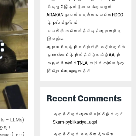
ဝီရဌာနီမြို့နယ်ရှိ‌ ဒေသခံတွေအတွက်
ARAKAN လူငယ်ပရဟိတအသင်းက HDCO
နဲ့ ပူးပေါင်းလှူဒါန်း
ငပလီကို ကမ်းတက်နိုင်ရန် ရွေးတုအစိုးရ
ကြံစည်နေ
ရွေးတုအစိုးရရဲ့ ထိုးစစ်တိုင်းကို ဆင့်ကဲကွပ်ကဲ
မှု ကောင်းကောင်းနဲ့ တိုက်နိုင်ခဲ့တယ်လို့ AA ဆို
တရုတ်ဖိအားကြောင့် TNLA အပြင် တခြားအဖွဲ့တွေ
ငြိမ်းချမ်းရေး ဆွေးနွေးလာနိုင်
Recent Comments
ရက္ခိုင်တွင် ရွေးကောက်မဖြစ်နိုင်
တွင်
dels – LLMs)
Skam-pyblikaciya_uqsl
ညာရေး၊
ရက္ခိုင်တွင် ခရစ်ယာန်ကျမ်းစာ
ာ့အောင် လုပ်