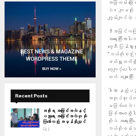
အမြဲတမ်း ပြောင
ပဲ။ ကျမတို့ လို
ကျွမ်းကျင်တဲ့ 
ဒီအမြင်ကကြည
အရေးကြီးလာပါ
တွေဆီ ပြန်သ
“ဘယ်လိုစဉ်းစား
ဖတ်ရှုတတ်ဖို
လေ့ကျင့်ပေးပါတ
ထက် အများကြီး 
ဒါဟာ နည်းပညာက
Recent Posts
အလုပ်လုပ်တတ်
မဖြစ်စေဘဲ၊ အေ
အစိုးရ အပြောင်းအလဲနှင့်
ဖြစ်လာစေဖို့
ပညာရေး အပြောင်းအလဲဟု ဆို
လိုပဲ အရေးကြ
ကြသော်လည်း အမှန်ဆိုလျှင်
ဘယ်လိုစမ်းသပ
2