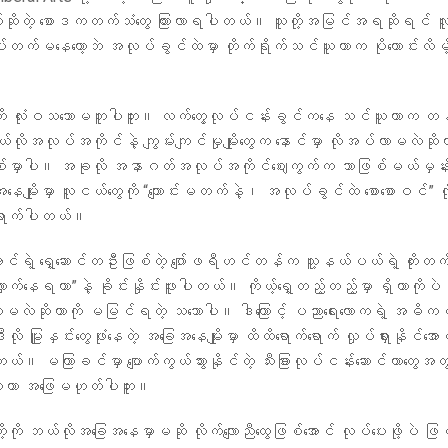
ဆိုတဲ့ စောဒကတက်သံတွေ ကြားလာရပါတယ်။ သူတို့အမြင်အရဆိုရင် လ
်တက်မနေတော့ဘဲ အလုပ်ခွင်ထဲမှာ တိုက်ရိုက်သင်ယူတာက ပိုကောင်းလိမ့်
ို လုံးဝသဘောမတူပါဘူး။ လက်တွေ့လုပ်ငန်းခွင်ကနေ သင်ယူတာက တန်ဖ
်လိုအလုပ်အကိုင်နဲ့ ကျွမ်းကျင်မှုမျိုးတွေက နောင်မှာ လိုအပ်လာမလဲဆိုတာက
်မှာပါ။ အခုလို အနာဂတ်အလုပ်အကိုင်ဈေးကွက်က ဘာဖြစ်မယ်မှန်
နေမျိုးမှာ လူငယ်တွေကို “ကျောင်းမတက်နဲ့၊ အလုပ်ခွင်ထဲ စောစောဝင်” လိ
 ရောက်ပါတယ်။
်ရဲ့ ရှေ့ဆောင်တဦးဖြစ်တဲ့ ဂျော်ဖရီဟင်တန်က သူ့နယ်ပယ်ရဲ့ တိုးတက်မှ
ျှောက်နေရတာ”နဲ့ ခိုင်းနှိုင်းဖူးပါတယ်။ ကိုယ့်ရှေ့တည့်တည့်မှာ ရှိတာကိုပ
လဲဆိုတာကို မမြင်ရတဲ့ သဘောပါ။ ဒါကြောင့် ပညာရေးလောကရဲ့ အဓိကစိ
ု ဒီလို မြူနှင်းတွေဖုံးနေတဲ့ အခြေအနေမျိုးမှာ ထိထိရောက်ရောက် လှုပ်ရှားနိုင်
တယ်။ မကြာခင်မှာ ပျောက်ကွယ်သွားနိုင်တဲ့ သီးခြားလုပ်ငန်းဆောင်တာတွေအတွက
ေတာဟာ အဖြေမဟုတ်ပါဘူး။
ို့ကို ဘယ်လိုအခြေအနေမှာမဆို လိုက်လျောညီထွေဖြစ်အောင် လုပ်ပေးဖို့ပဲ