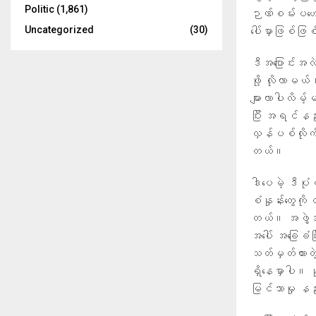
Politic
(1,861)
ဉာဏ်စမ်းပဟေဠိ
Uncategorized
(30)
ပေါ်မှာဖြစ်ဖြ
ဒီအပြောင်းအလဲ
ဖို့ လိုလာမယ်၊
များလာပါလိမ့်
ပြီး အရင်နည်း
လှန်ပစ်လိုက်
တယ်။
ဒါပေမဲ့ ဒီပုံ
စံနှုန်းတွေကိ
တယ်။ အဖွဲ့အစည
အပေါ် အခြေခံပ
သတ်မှတ်ထားတဲ့ 
ရှိနေမှာပါ။ နှ
မြင်သာမှု န