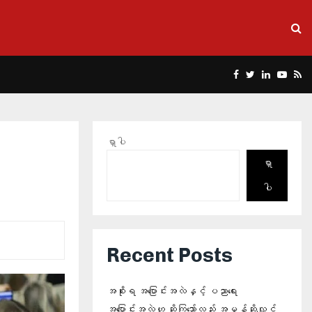
Facebook
Twitter
Linkedin
Yout
Rs
ရှာပါ
ရှာ
ပါ
Recent Posts
အစိုးရ အပြောင်းအလဲနှင့် ပညာရေး
အပြောင်းအလဲဟု ဆိုကြသော်လည်း အမှန်ဆိုလျှင်