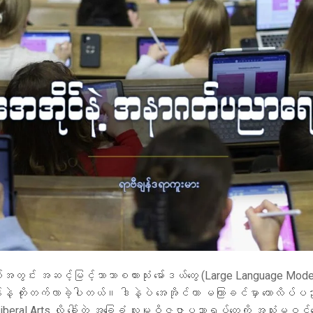
နှစ်အတွင်း အဆင့်မြင့်ဘာသာစကားသုံး မော်ဒယ်တွေ (Large Language Mo
ဲ့ တိုးတက်လာခဲ့ပါတယ်။ ဒါနဲ့ပဲ အေအိုင်ဟာ မကြာခင်မှာ ကောလိပ်ပ
beral Arts လို့ ခေါ်တဲ့ အခြေခံ လူမှုဝိဇ္ဇာပညာရပ်တွေကို အသုံးမဝင်တေ