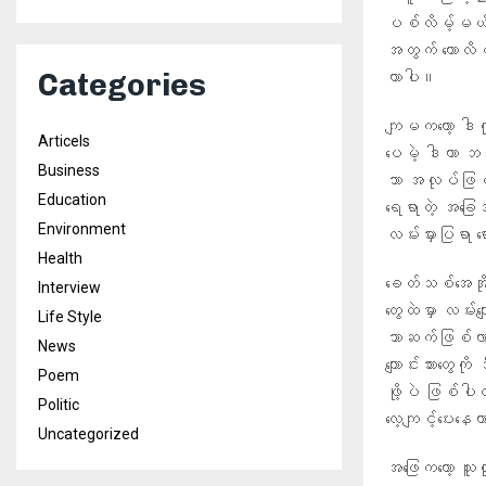
ပစ်လိမ့်မယ်
အတွက် ကောလိပ
တာပါ။
Categories
ကျမကတော့ ဒါက
Articels
ပေမဲ့ ဒါဟာ ဘယ
Business
သာ အလုပ်ဖြစ
Education
ရေရာတဲ့ အခြေအ
Environment
လမ်းမှားပြရာ
Health
ခေတ်သစ်အေအိုင
Interview
တွေထဲမှာ လမ်းလ
Life Style
ဘာဆက်ဖြစ်လာမ
News
ကျောင်းသားတွေကိ
Poem
ဖို့ပဲ ဖြစ်ပါ
Politic
လေ့ကျင့်ပေးန
Uncategorized
အဖြေကတော့ သူတ