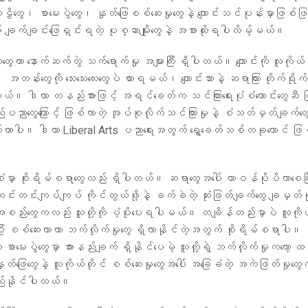
တွေ၊ စာမေးပွဲတွေ၊ နှုတ်ဖြေစစ်ဆေးမှုတွေနဲ့ ကျောင်းသင်ပုန်းမှာဖြစ်
စ် ချက်ချင်းဖြေရှင်းရတဲ့ ပုစ္ဆာမျိုးတွေနဲ့ အစားထိုးရပါလိမ့်မယ်။
တွေဟာ နောက်ဆက်တွဲ သက်ရောက်မှု အများကြီး ရှိပါတယ်။ ကျောင်းကို လူကိုယ
 အတန်းတွေကို သေးသေးလေးတွေပဲ ထားရမယ်၊ ကျောင်းသားနဲ့ ဆရာကြား တိုက်ရိုက်ထိ
မယ်။ ဒါဟာ တနည်းအားဖြင့် အရင်ခေတ်က သင်ကြားရေးပုံစံဟောင်းတွေဆီ ပ
ပညာတွေကြောင့် ဖြစ်လာတဲ့ အုပ်စုလိုက်သင်ကြားမှုနဲ့ စံသတ်မှတ်ချက်တွေကိ
တာပါ။ ဒါဟာ Liberal Arts ပညာရေးအတွက် ရွှေခေတ်သစ်တခုတောင် ဖြစ
စံမှာ စိုးရိမ်စရာတွေလည်း ရှိပါတယ်။ ဆရာတွေအပေါ် တာဝန်ပိုပိလာစေပြီ
ု တင်းတင်းကျပ်ကျပ် ကိုင်တွယ်ဖို့နဲ့ ခက်ခဲတဲ့ ဆုံးဖြတ်ချက်တွေ ချမှတ်ဖ
်းတွေကလည်း သူတို့ကို ပံ့ပိုးပေးရပါမယ်။ တချိန်တည်းမှာပဲ လူကိုယ်တိ
ြီး စစ်ဆေးတာဟာ ဘက်လိုက်မှုတွေ ရှိလာနိုင်တဲ့အတွက် စိုးရိမ်စရာပါ။ စ
စာမေးပွဲတွေမှာ အားနည်းချက် ရှိနိုင်ပေမဲ့ သူတို့ရဲ့ ဘက်လိုက်မှုကတော့
ုတ်ဖြေတွေနဲ့ လူကိုယ်တိုင် စစ်ဆေးမှုတွေအပေါ် အခြေခံတဲ့ အကဲဖြတ်မှုတွေက
ည်းနိုင်ပါတယ်။