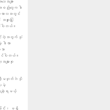
 အသေအချာ
အစည်းတွေက ဒါ
ာဂါကာလအတွင်း
် အထူးပြု
ိုင်ပါတယ်။
င်တဲ့အတွက် ပုံ
ဲ့ ဒါဟာ
ှသာ
နိုင်ပါတယ်။
ူအများစု
ဖို့မဟုတ်ဘဲ ပို
ေမဲ့
ချဲ့ရမယ့်
ခြင်း၊ မရှိ