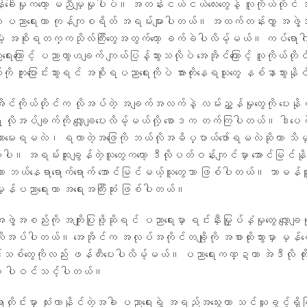
စိန်ခေါ်မှုကတော့ မညီမျှမှုပါပဲ။ အတန်းငယ်ငယ်လေးတွေနဲ့ လူကိုယ်တိုင်
ဲ့ ပညာရေးဟာ ကုန်ကျစရိတ် အရမ်းများပါတယ်။ အထက်တန်းလွှာ အဖွဲ့
ပေမဲ့ အစိုးရတက္ကသိုလ်ကြီးတွေအတွက်တော့ ခက်ခဲပါလိမ့်မယ်။ ကပ်ရေ
ကြောင့် ပညာကွာဟချက် ကျယ်ပြန့်သွားသလိုပဲ အေအိုင်ကြောင့် လူကိုယ်တိုင
ကို ကူးပြောင်းသွားရင် အစိုးရပညာရေးကိုပဲ အားကိုးနေရသူတွေ နစ်နာသွားန
ေအိုင်ကိုယ်တိုင်က လိုအပ်တဲ့ အချက်အလက်နဲ့ လမ်းညွှန်မှုတွေကို ပေးနို
 လိုအပ်ချက်ကို လျှော့ချပေးလိမ့်မယ်လို့ စောဒက တက်ကြပါတယ်။ ဒါပေမ
 ဘာမေးရမလဲ၊ ရလာတဲ့အဖြေကို ဘယ်လိုအဓိပ္ပာယ်ဖော်ရမလဲဆိုတာ သိမ
ပါ။ အရမ်းထူးချွန်တဲ့သူတွေကတော့ ဒီလိုပတ်ဝန်းကျင်မှာ အောင်မြင်
ု့ဟာ ဘယ်နေရာရောက်ရောက် အောင်မြင်မယ့်သူတွေသာ ဖြစ်ပါတယ်။ သာမန်လ
န်ပညာရေးဟာ အရေးအကြီးဆုံး ဖြစ်ပါတယ်။
ဲ့အစည်းကို အကျိုးပြုဖို့ဆိုရင် ပညာရေးမှာ ရင်းနှီးမြှုပ်နှံမှုတွေ လျှော့ချ
ဖို့ လိုအပ်ပါတယ်။ အေအိုင်က အလုပ်အကိုင်တချို့ကို အစားထိုးသွားမှာ မှန်ပ
စ်တွေကိုလည်း ဖန်တီးပေးပါလိမ့်မယ်။ ပညာရေးကဏ္ဍဟာ အဲဒီလို တိုး
ှာ ပါဝင်သင့်ပါတယ်။
ရာတိုင်းမှာ သုံးလာနိုင်တဲ့အခါ ပညာရေးရဲ့ အရည်အသွေးဟာ သင်ယူခွင့်ရှိ