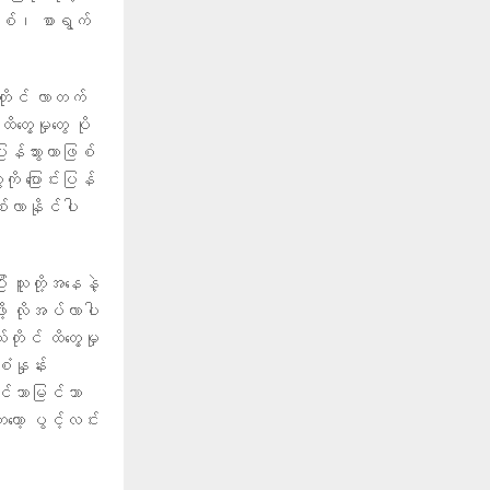
ဖြစ်၊ စာရွက်
်တိုင် လာတက်
တွေ့မှုတွေ ပို
ြန်သွားတာဖြစ်
ု ပြောင်းပြန်
်လာနိုင်ပါ
း သူတို့အနေနဲ့
ို့ လိုအပ်လာပါ
ုင် ထိတွေ့မှု
ံနှုန်း
 ထင်သာမြင်သာ
တော့ ပွင့်လင်း