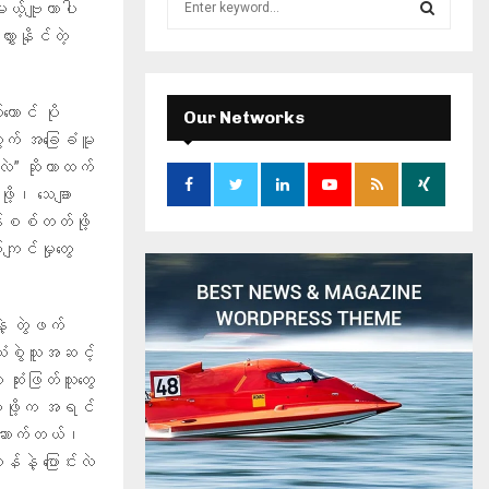
မယ့်ဗျူဟာပါ
e
ှားနိုင်တဲ့
a
S
r
c
E
ာင် ပို
h
Our Networks
f
ွက် အခြေခံမူ
A
o
ဲ” ဆိုတာထက်
r
R
ဖို့၊ သေချာ
:
်းစစ်တတ်ဖို့
C
းကျင်မှုတွေ
H
ဲ့ တွဲဖက်
ံးစွဲသူအဆင့်
ဆုံးဖြတ်သူတွေ
ေးဖို့က အရင်
ည်ဆောက်တယ်၊
ဲ့ ပြောင်းလဲ