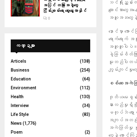
သင်ရိုးညွှန်း
အပြင် တခြားအဖွဲ့တွေ
ကျောင်းသားတွေ
ငြိမ်းချမ်းရေး ဆွေးနွေးလာနိုင်
အယူအဆတွေနဲ့ 
0
နောင်မှာ အောင်
ရောက်ရောက် အသ
ကဏ္ဍများ
အတူတူပါပဲ။ အ
ခွဲခြမ်းစိတ်ဖ
Articels
(138)
မူတည်ပါတယ်။ 
ကျွမ်းကျင်မှု
Business
(254)
Education
(64)
စစ်ဆေးအကဲဖြတ်
Environment
(112)
ဒုတိယမေးခွန်
Health
(130)
နားလည်မှုရှိဖိ
Interview
(34)
မလုပ်ဘဲ ရှောင်
Life Style
(83)
အကျပ်အတည်း ဖ
News
(1,776)
အကဲဖြတ်မှု ပု
Poem
(2)
တွေနဲ့ စောင့်က