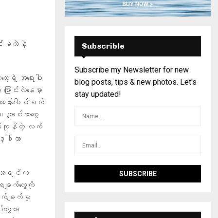
င်မလဲနဲ့
Subscrible
Subscribe my Newsletter for new
ွေရဲ့ အရေးပါ
blog posts, tips & new photos. Let's
ြောင်းလဲနေမှာ
stay updated!
န်းပေါင်းစက်
ကျောင်းသားတွေ
်ကုန်တဲ့ လက်
သဒ္ဒါဟာ
ယ်။ အရင်က
ချက်တွေကို
က်ချက်မှု
်တွေဟာ