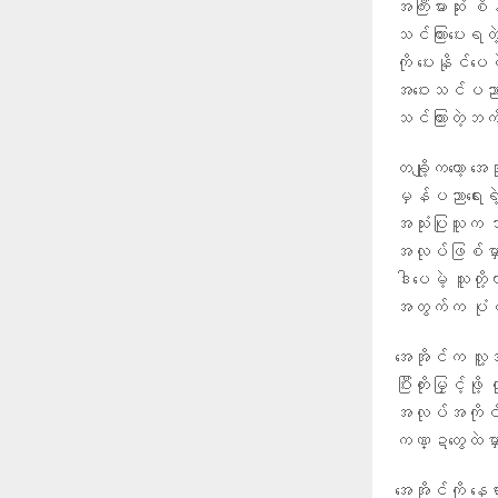
အကြီးမားဆုံး 
သင်ကြားပေးရတ
ကို ပေးနိုင်
အဝေးသင်ပညာရေး
သင်ကြားတဲ့ဘက်
တချို့ကတော့ အ
မှန်ပညာရေးရဲ့
အသုံးပြုသူက
အလုပ်ဖြစ်မှာ
ဒါပေမဲ့ သူတိ
အတွက်က ပုံမှ
အေအိုင်က လူ့အဖွ
ပြီးတိုးမြှင့်
အလုပ်အကိုင်သ
ကဏ္ဍတွေထဲမ
အေအိုင်ကို နေ