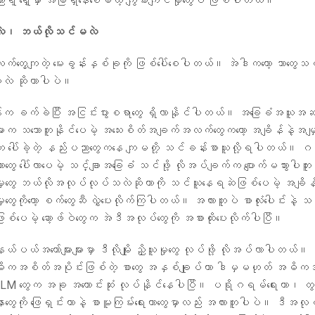
ရဲ့ ရှေ့မှာ အမြဲရှိနေစေမယ့် ကျွမ်းကျင်မှုတွေပဲ ဖြစ်ပါတယ်။
လဲ၊ ဘယ်လိုသင်မလဲ
တွေ့ကျတဲ့ မေးခွန်းနှစ်ခုကို ဖြစ်ပေါ်စေပါတယ်။ အဲဒါကတော့ ဘာတွေသ
လဲ ဆိုတာပါပဲ။
က ခက်ခဲပြီး အငြင်းပွားစရာတွေ ရှိလာနိုင်ပါတယ်။ အခြေခံအယူအဆတ
များက သဘောတူနိုင်ပေမဲ့ အသေးစိတ်အချက်အလက်တွေကတော့ အချိန်နဲ့အမျှ ပ
ေါ်ခဲ့တဲ့ နည်းပညာတွေကနေ ကျမတို့ သင်ခန်းစာယူလို့ရပါတယ်။ ဂဏ
တာတွေ ပေါ်လာပေမဲ့ သင်္ချာအခြေခံ သင်ဖို့ လိုအပ်ချက်က ပျောက်မသွားပါဘူး။ 
ှုတွေ ဘယ်လိုအလုပ်လုပ်သလဲဆိုတာကို သင်ယူနေရဆဲဖြစ်ပေမဲ့ အချိန
ုတွေကိုတော့ စက်တွေဆီ လွှဲပေးလိုက်ကြပါတယ်။ အလားတူပဲ စာလုံးပေါင်းနဲ့ 
ဖြစ်ပေမဲ့ ဆော့ဖ်ဝဲတွေက အဲဒီအလုပ်တွေကို အစားထိုးပေးလိုက်ပါပြီ။
် နယ်ပယ်အတော်များများမှာ ဒီလိုမျိုး ညှိယူမှုတွေ လုပ်ဖို့ လိုအပ်လာပါတ
ဓိကအစိတ်အပိုင်းဖြစ်တဲ့ စာတွေ အနှစ်ချုပ်တာ ဒါမှမဟုတ် အဓိကအ
ကို LLM တွေက အခု အကောင်းဆုံး လုပ်နိုင်နေပါပြီ။ ပရိုဂရမ်ရေးတာ၊ တွ
တွေကို ဖြေရှင်းတာနဲ့ စာမူကြမ်းရေးတာတွေမှာလည်း အလားတူပါပဲ။ ဒီအလုပ