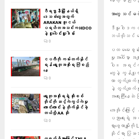
နေတဲ့ နည်းပညာ
ဝီရဌာနီမြို့နယ်ရှိ‌
ဘာတွေ သင်မ
ဒေသခံတွေအတွက်
ARAKAN လူငယ်
ဒီမူဝါဒက လက်
ပရဟိတအသင်းက HDCO
နဲ့ ပူးပေါင်းလှူဒါန်း
ဘယ်လိုသင်မ
0
ပထမမေးခွန်း
မှုအပေါ်မှာ အ
ငပလီကို ကမ်းတက်နိုင်
ပါ။ အရင်က ပ
ရန် ရွေးတုအစိုးရ ကြံစည်
နေ
တွေနဲ့ ကွန်ပျူ
0
ဟာ တွက်ချက်မ
နဲ့ တွက်ချက်မှ
အရေးကြီးနေဆဲ 
ရွေးတုအစိုးရရဲ့ ထိုးစစ်
တိုင်းကို ဆင့်ကဲကွပ်ကဲမှု
ကောင်းကောင်းနဲ့ တိုက်နိုင်ခဲ့
အေအိုင်ကြောင့
တယ်လို့ AA ဆို
ပညာရေးရဲ့ အ
0
ရှာဖွေတာမျိုး
ဆိုင်ရာ ပြဿနာ
တရုတ်ဖိအားကြောင့် TNLA