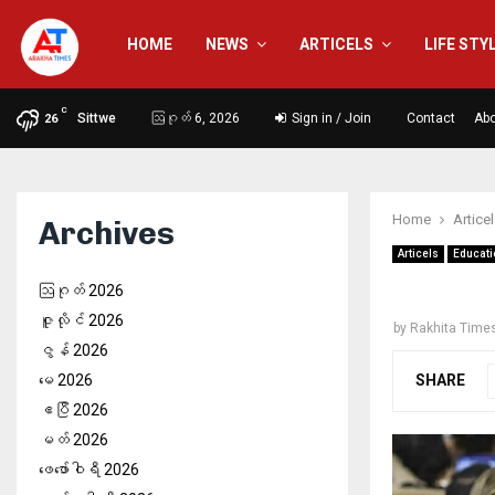
HOME
NEWS
ARTICELS
LIFE STY
C
Sittwe
ဩဂုတ် 6, 2026
Sign in / Join
Contact
Abo
26
Home
Artice
Archives
Articels
Educati
ဩဂုတ် 2026
ဇူလိုင် 2026
by
Rakhita Time
ဇွန် 2026
SHARE
မေ 2026
ဧပြီ 2026
မတ် 2026
ဖေ‌ဖော်ဝါရီ 2026