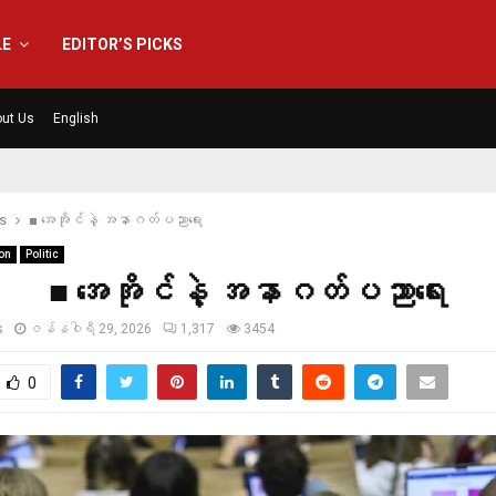
LE
EDITOR’S PICKS
ut Us
English
ls
■ အေအိုင်နဲ့ အနာဂတ်ပညာရေး
on
Politic
■ အေအိုင်နဲ့ အနာဂတ်ပညာရေး
s
ဇန်နဝါရီ 29, 2026
1,317
3454
0