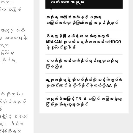
်ပါတယ်။
လတ်တ‌လော စာမူများ
ွယ်က အခြေခံ
အစိုးရ အပြောင်းအလဲနှင့် ပညာရေး
အပြောင်းအလဲဟု ဆိုကြသော်လည်း အမှန်ဆိုလျှင်
ိယာတွေကို ထိထိ
ဝီရဌာနီမြို့နယ်ရှိ‌ ဒေသခံတွေအတွက်
ှု သဘောတရားနဲ့
ARAKAN လူငယ်ပရဟိတအသင်းက HDCO
်တကျ
နဲ့ ပူးပေါင်းလှူဒါန်း
့ပေါ်မှာ
ဆိုင်ရာ
ငပလီကို ကမ်းတက်နိုင်ရန် ရွေးတုအစိုးရ
ကြံစည်နေ
ရွေးတုအစိုးရရဲ့ ထိုးစစ်တိုင်းကို ဆင့်ကဲကွပ်ကဲ
မှု ကောင်းကောင်းနဲ့ တိုက်နိုင်ခဲ့တယ်လို့ AA ဆို
မလဲ ဆိုတာပါ။
တရုတ်ဖိအားကြောင့် TNLA အပြင် တခြားအဖွဲ့တွေ
ိုယ်တိုင်အလုပ်
ငြိမ်းချမ်းရေး ဆွေးနွေးလာနိုင်
န်
ြောင့် စစ်ဆေး
းတွေ၊ အိမ်စာ
်ဖြေဆိုရတဲ့