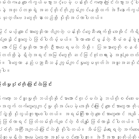
တမ်းထဲကနေ ပျောက်ကွယ်မသွားသင့်ပေမဲ့ ပန်းတိုင်ကတော့ ပြောင်းလဲသွားသင့
အနေနဲ့ အလုပ်တခုရဲ့ အဆင့်တိုင်းကို ကျွမ်းကျင်နေဖို့ထက် အဲဒီနောက်က
ယုတ္တိဗေဒတွေကို နားလည်ဖို့ ပိုလိုအပ်လာပါတယ်။
မြင်မယ့် ကျောင်းသားတွေဆိုတာ တိကျတဲ့ ပန်းတိုင်တွေဆီ ရောက်ဖို့ အေအိုင် ကိရ
ုံးချနိုင်သူတွေပဲ ဖြစ်ပါလိမ့်မယ်။ ဒါဟာ ကောင်းမွန်တဲ့ စီမံခန့်ခွဲမ
ောင်မြင်မှုဆိုတာ ဘာကို ဦးစားပေးရမလဲ သိဖို့၊ ပြဿနာတွေကို စနစ
ြာတတ်ဖို့နဲ့ ရှိတဲ့အရင်းအမြစ်တွေကို ဆင်ခြင်တုံတရားနဲ့ အသုံးချတတ်ဖို
ဒါတွေဟာ နည်းပညာသီးသန့် ကျွမ်းကျင်မှုတွေမဟုတ်ဘဲ အယူအဆပိုင်း
တွေပါ။
မှုပုံစံကို ပြောင်းလဲခြင်း
းကတော့ သင်ယူမှုကို ဘယ်လိုခိုင်မာအောင်လုပ်မလဲနဲ့ ဘယ်လိုစစ်ဆေး
ု့အတွက် လက်တွေ့လေ့ကျင့်မှု လိုအပ်ပေမဲ့ အေအိုင်ကြောင့် ကျောင်းသားတွေဟာ က
လွှဲဖို့ ပိုလွယ်ကူသွားစေပါတယ်။ အရမ်းကြိုးစားတဲ့ ကျောင်းသားတွေတောင် အချိ
ြစ်လာရင် ဖြတ်လမ်းလိုက်ချင်တဲ့ စိတ်မျိုး ဖြစ်လာနိုင်ပါတယ်။ ဒါက
ံစံကို အကြီးအကျယ် ပြောင်းလဲဖို့ လိုပါတယ်။ အိမ်ပြန်ရေးရတဲ့ အက်ဆေ
ြည့်သူမရှိတဲ့ စာမေးပွဲတွေဟာ အသုံးမဝင်တော့ပါဘူး။ အဲဒီအစား လူကိုယ်တိုင