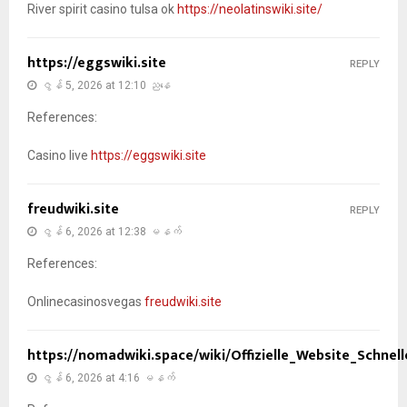
River spirit casino tulsa ok
https://neolatinswiki.site/
https://eggswiki.site
REPLY
ဇွန် 5, 2026 at 12:10 ညနေ
References:
Casino live
https://eggswiki.site
freudwiki.site
REPLY
ဇွန် 6, 2026 at 12:38 မနက်
References:
Onlinecasinosvegas
freudwiki.site
https://nomadwiki.space/wiki/Offizielle_Website_Schne
ဇွန် 6, 2026 at 4:16 မနက်