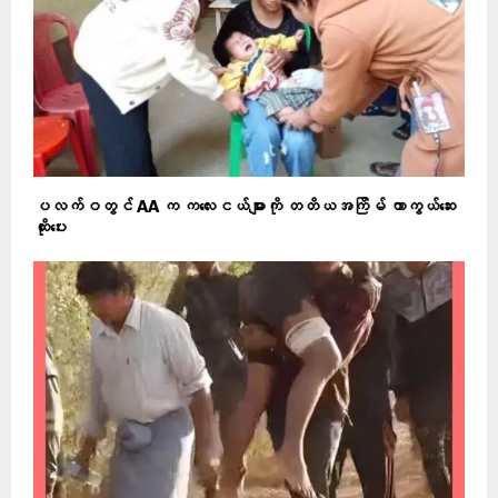
ပလက်ဝတွင် AA က ကလေးငယ်များကို တတိယအကြိမ် ကာကွယ်ဆေး
ထိုးပေး