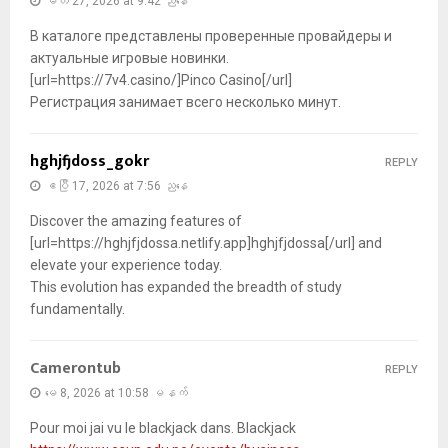
မတ် 27, 2026 at 9:42 ညနေ
В каталоге представлены проверенные провайдеры и
актуальные игровые новинки.
[url=https://7v4.casino/]Pinco Casino[/url]
Регистрация занимает всего несколько минут.
hghjfjdoss_gokr
REPLY
ဧပြီ 17, 2026 at 7:56 ညနေ
Discover the amazing features of
[url=https://hghjfjdossa.netlify.app]hghjfjdossa[/url] and
elevate your experience today.
This evolution has expanded the breadth of study
fundamentally.
Camerontub
REPLY
မေ 8, 2026 at 10:58 မနက်
Pour moi jai vu le blackjack dans. Blackjack