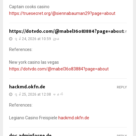
Captain cooks casino
https://truesecret.org/@siennabauman29?page=about
https://dotvdo.com/@mabel36o83884?page=about
REPLY
ဇွန် 24, 2026 at 10:59 ညနေ
References:
New york casino las vegas
https://dotvdo.com/@mabel36o83884?page=about
hackmd.okfn.de
REPLY
ဇွန် 25, 2026 at 12:08 မနက်
References:
Legiano Casino Freispiele
hackmd.okfn.de
doc.adminforge.de