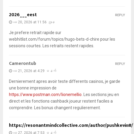
2026___eest
REPLY
မေ 20, 2026 at 11:56 ညနေ
Je prefere retrait rapide sur
webhitlist.com/forum/topics/hugo-bets-d-chire pour les
sessions courtes. Les retraits restent rapides.
Camerontub
REPLY
မေ 21, 2026 at 4:29 မနက်
Dernierement apres avoir teste differents casinos, je garde
une bonne impression de
https://www.postman.com/lionemellio
. Les sections jeu en
direct et les fonctions cashback joueur restent faciles a
comprendre. Les bonus changent regulierement.
https://resonantmindcollective.com/author/pushkevin8/
REPLY
မေ 27, 2026 at 7:53 မနက်