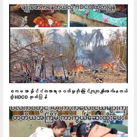
စကမ ဟာ နိုင်ငံတကာရာဇဝတ်မှုကို ဗြောင်ကျကျ ချိုးဖောက်နေတယ်
လို့ HDCO ထုတ်ပြန်