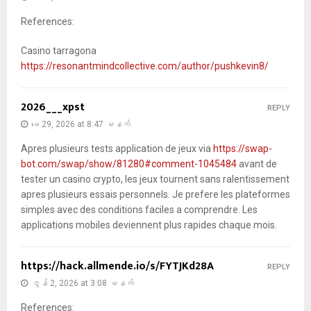
References:
Casino tarragona
https://resonantmindcollective.com/author/pushkevin8/
2026___xpst
REPLY
မေ 29, 2026 at 8:47 မနက်
Apres plusieurs tests application de jeux via
https://swap-
bot.com/swap/show/81280#comment-1045484
avant de
tester un casino crypto, les jeux tournent sans ralentissement
apres plusieurs essais personnels. Je prefere les plateformes
simples avec des conditions faciles a comprendre. Les
applications mobiles deviennent plus rapides chaque mois.
https://hack.allmende.io/s/FYTJKd28A
REPLY
ဇွန် 2, 2026 at 3:08 မနက်
References: