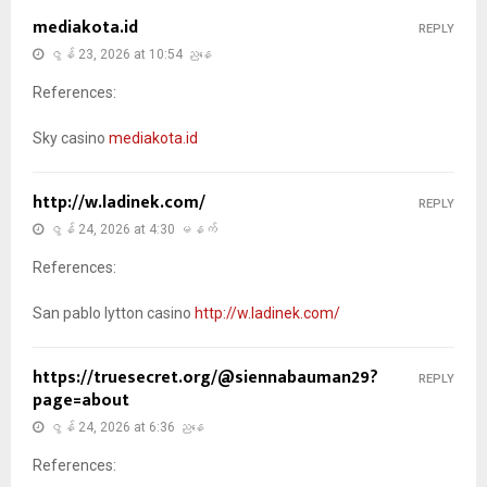
mediakota.id
REPLY
ဇွန် 23, 2026 at 10:54 ညနေ
References:
Sky casino
mediakota.id
http://w.ladinek.com/
REPLY
ဇွန် 24, 2026 at 4:30 မနက်
References:
San pablo lytton casino
http://w.ladinek.com/
https://truesecret.org/@siennabauman29?
REPLY
page=about
ဇွန် 24, 2026 at 6:36 ညနေ
References: