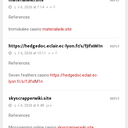
materialwiki.site
REPLY
ဇွန် 6, 2026 at 7:14 မနက်
References:
Immokalee casino
materialwiki.site
https://hedgedoc.eclair.ec-lyon.fr/s/fJIfxIM1n
REPLY
ဇွန် 6, 2026 at 10:11 မနက်
References:
Seven feathers casino
https://hedgedoc.eclair.ec-
lyon.fr/s/fJIfxIM1n
skyscrapperwiki.site
REPLY
ဇွန် 6, 2026 at 6:48 ညနေ
References:
Microgaming online casino
skyscrapperwiki.site