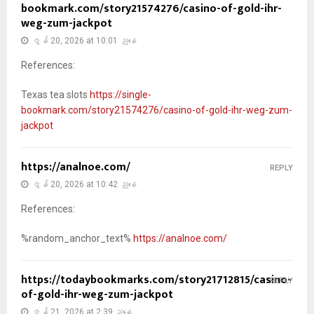
bookmark.com/story21574276/casino-of-gold-ihr-
weg-zum-jackpot
ဇွန် 20, 2026 at 10:01 ညနေ
References:
Texas tea slots
https://single-
bookmark.com/story21574276/casino-of-gold-ihr-weg-zum-
jackpot
https://analnoe.com/
REPLY
ဇွန် 20, 2026 at 10:42 ညနေ
References:
%random_anchor_text%
https://analnoe.com/
https://todaybookmarks.com/story21712815/casino-
REPLY
of-gold-ihr-weg-zum-jackpot
ဇွန် 21, 2026 at 2:39 ညနေ