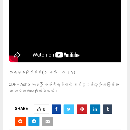
အာရက္ခတိုင်းမ်စ် (၇ မတ် ၂၀၂၅)
CDF – Asho ကနေပြီး ဖမ်းဆီးရမိထားတဲ့ စစ်သုံ့ပန်းတွေကို မေးမြန်းထား
တာ တင်ဆက်ပေးလိုက်ပါတယ်။
SHARE
0