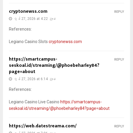
cryptonewss.com
REPLY
ဇွန် 27, 2026 at 4:22 ညနေ
References:
Legiano Casino Slots
cryptonewss.com
https://smartcampus-
REPLY
seskoal.id/streaming/@phoebeharley84?
page=about
ဇွန် 27, 2026 at 6:14 ညနေ
References:
Legiano Casino Live Casino
https://smartcampus-
seskoal.id/streaming/@phoebeharley84?page=about
https://web.datestreama.com/
REPLY