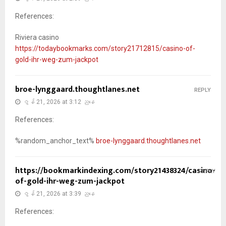
References:
Riviera casino
https://todaybookmarks.com/story21712815/casino-of-
gold-ihr-weg-zum-jackpot
broe-lynggaard.thoughtlanes.net
REPLY
ဇွန် 21, 2026 at 3:12 ညနေ
References:
%random_anchor_text%
broe-lynggaard.thoughtlanes.net
https://bookmarkindexing.com/story21438324/casino-
REPLY
of-gold-ihr-weg-zum-jackpot
ဇွန် 21, 2026 at 3:39 ညနေ
References: