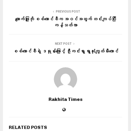
PREVIOUS POST
ကျောက်ဖြူကို စစ်ကောင်စီက အဝင်အထွက် တင်းကျပ်ပြီး
ကန့်သတ်လာ
NEXT POST
စစ်ကောင်စီရဲ့ ဒရုန်းကြောင့် ဦးကင်းရွာ ရွာလုံးကျွတ်မီးလောင်
Rakhita Times
RELATED POSTS