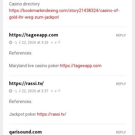
Casino directory
https://bookmarkindexing.com/story21438324/casino-of-
gold-ihr-weg-zum-jackpot
https://tageeapp.com
REPLY
ဇွန် 22, 2026 at 3:26 မနက်
References:
Maryland live casino poker
https://tageeapp.com
https://rassi.tv/
REPLY
ဇွန် 22, 2026 at 3:37 မနက်
References:
Jackpot poker
https://rassi.tv/
qarisound.com
REPLY