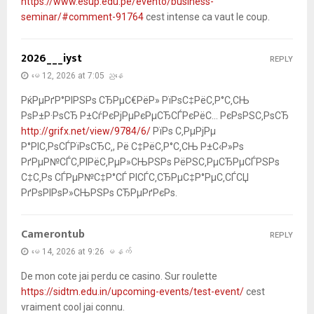
https://www.esup.edu.pe/evento/business-
seminar/#comment-91764
cest intense ca vaut le coup.
2026___iyst
REPLY
မေ 12, 2026 at 7:05 ညနေ
РќРµРґР°РІРЅРѕ СЂРµС€РёР» РїРѕС‡РёС‚Р°С‚СЊ
РѕР±Р·РѕСЂ Р±СѓРєРјРµРєРµСЂСЃРєРёС… РєРѕРЅС‚РѕСЂ
http://grifx.net/view/9784/6/
РїРѕ С‚РµРјРµ
Р°РІС‚РѕСЃРїРѕСЂС‚, Рё С‡РёС‚Р°С‚СЊ Р±С‹Р»Рѕ
РґРµР№СЃС‚РІРёС‚РµР»СЊРЅРѕ РёРЅС‚РµСЂРµСЃРЅРѕ
С‡С‚Рѕ СЃРµР№С‡Р°СЃ РІСЃС‚СЂРµС‡Р°РµС‚СЃСЏ
РґРѕРІРѕР»СЊРЅРѕ СЂРµРґРєРѕ.
Camerontub
REPLY
မေ 14, 2026 at 9:26 မနက်
De mon cote jai perdu ce casino. Sur roulette
https://sidtm.edu.in/upcoming-events/test-event/
cest
vraiment cool jai connu.