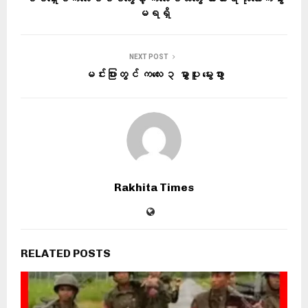
မရရှိ
NEXT POST
မင်းပြားတွင် ကလေး ၃ မွှာပူး မွေးဖွား
Rakhita Times
RELATED POSTS