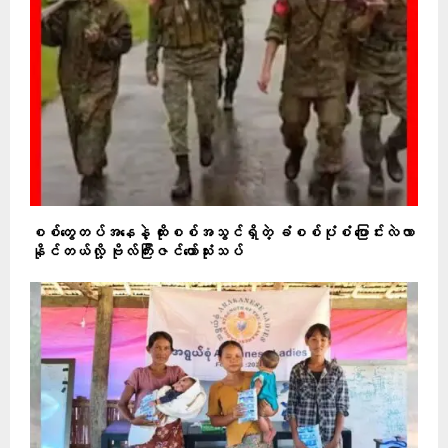
စစ်တွေတပ်အနေနဲ့ ထိုးစစ်အသွင်ရှိတဲ့ ခံစစ်ပုံစံ ပြောင်းလဲလာ
နိုင်တယ်လို့ ဗိုလ်ကြီးဇင်ယော်သုံးသပ်