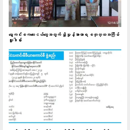
မွေးကင်းစကလေးငယ်တွေအတွက် နို့မှုန့်အာဟာရ စတုတ္ထအကြိမ်
လှူဒါန်း