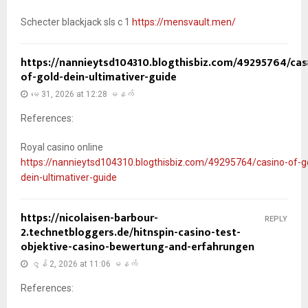
Schecter blackjack sls c 1
https://mensvault.men/
https://nannieytsd104310.blogthisbiz.com/49295764/cas
of-gold-dein-ultimativer-guide
မေ 31, 2026 at 12:28 မနက်
References:
Royal casino online
https://nannieytsd104310.blogthisbiz.com/49295764/casino-of-g
dein-ultimativer-guide
https://nicolaisen-barbour-
REPLY
2.technetbloggers.de/hitnspin-casino-test-
objektive-casino-bewertung-and-erfahrungen
ဇွန် 2, 2026 at 11:06 မနက်
References: