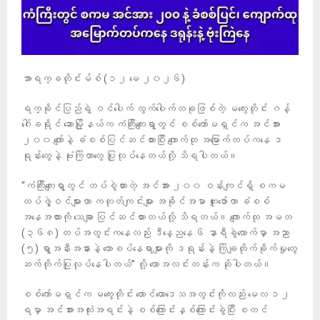
အာရက္ခတိုင်းမ်စ် (၁၂ မေ ၂၀၂၆)
ရက္ခိုင်ပြည်ရဲ့ ဝင်ပေါက် ထွက်ပေါက်တခုဖြစ်တဲ့ မကွေးတိုင်း ဂန့်
ဂေါ်ခရိုင် ဆောမြို့နယ်က ကံကြီးကျေးရွာတွင် စစ်ကော်မရှင်က အင်အား
၂၀၀ ကျော်နဲ့ ခံစစ်ပြင်ဆင်ထားပြီး ကျောက်ထု အမြောက်တပ်ကနေ ဒ
ရုန်းတွေနဲ့ ဗုံးကြဲတာတွေ ပြုလုပ်နေတယ်လို့ သိရပါတယ်။
“ကံကြီးကျေးရွာတွင် တပ်စွဲထားတဲ့ အင်အား ၂၀၀ ဝန်းကျင်ရှိ စကမ
တပ်ဖွဲ့ဝင်များဟာ ကတုတ်ကျင်းများ အခိုင်အမာ တူးဖော်ကာ ခံစစ်
အနေအထားကို သေချာ ပြင်ဆင်ထားတယ်လို့ သိရတယ်။ ကျောက်ထု အမတ
(၃၆၈) တပ်အတွင်းကနေလည်း ဒီနေ့ညနေ ၆ နာရီခွဲလောက်မှာ အညာ
(၅) ရွာအနီးအနားနဲ့ တောစပ်နေရာများကို ဒရုန်းနဲ့ ကြဲချတိုက်ခိုက်မှုတွေ
ဆက်တိုက်ပြုလုပ်နေပါတယ်” လို့ ယောအလင်းတန်းက ဆိုပါတယ်။
စစ်ကော်မရှင်က မကွေးတိုင်း တောင်ယောဒေသအတွင်းကိုလည်း မေလ ၁၂
ရမှာ အင်အားအလုံးအရင်းနဲ့ စစ်ကြောင်းနှစ်ကြောင်းခွဲပြီး စတင်