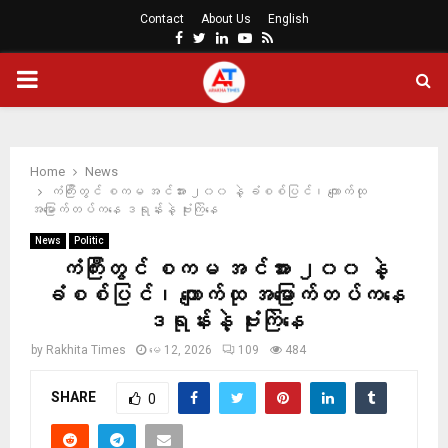
Contact
About Us
English
Facebook
Twitter
Linkedin
Youtube
Rss
PRIMARY
MENU
Home
News
ကံကြီးတွင် စကမ အင်အား ၂၀၀ နဲ့ ခံစစ်ပြင်၊ ကျောက်ထု
အမြောက်တပ်ကနေ ဒရုန်းနဲ့ ဗုံးကြဲနေ
News
Politic
ကံကြီးတွင် စကမ အင်အား ၂၀၀ နဲ့
ခံစစ်ပြင်၊ ကျောက်ထု အမြောက်တပ်ကနေ
ဒရုန်းနဲ့ ဗုံးကြဲနေ
by
Rakhita Times
မေ 12, 2026
109
484
SHARE
0