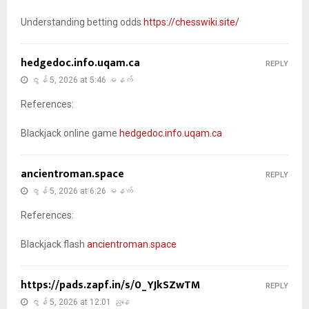
Understanding betting odds
https://chesswiki.site/
hedgedoc.info.uqam.ca
REPLY
ဇွန် 5, 2026 at 5:46 မနက်
References:
Blackjack online game
hedgedoc.info.uqam.ca
ancientroman.space
REPLY
ဇွန် 5, 2026 at 6:26 မနက်
References:
Blackjack flash
ancientroman.space
https://pads.zapf.in/s/0_YJkSZwTM
REPLY
ဇွန် 5, 2026 at 12:01 ညနေ