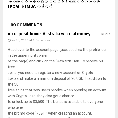
စစ်ကောင်စီကဖွဲ့စည်းတဲ့ သတင်းမီဒီယာကောင်စီအသစ်ကို
IPCM နဲ့ IMJA ကန့်ကွက်
109 COMMENTS
no deposit bonus Australia win real money
REPLY
မေ 20, 2026 at 1:46 မနက်
Head over to the account page (accessed via the profile icon
in the upper right corner
of the page) and click on the “Rewards” tab. To receive 50
free
spins, you need to register a new account on Crypto
Loko and make a minimum deposit of 20 USD. In addition to
the 50
free spins that new users receive when opening an account
with Crypto Loko, they also get a chance
to unlock up to $3,500. The bonus is available to everyone
who uses
the promo code “75BIT” when creating an account.