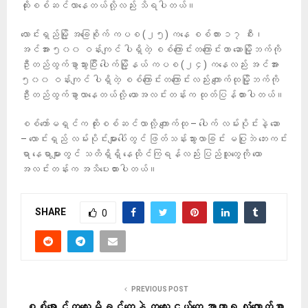
ထိုးစစ်ဆင်လာနေတယ်လို့လည်း သိရပါတယ်။
လောင်းရှည်မြို့ အခြေစိုက် ကပစ (၂၅) ကနေ စစ်ကား ၁၇ စီး၊
အင်အား ၅၀၀ ဝန်းကျင် ပါရှိတဲ့ စစ်ကြောင်းတကြောင်းဟာ ဆောမြို့ဘက်ကို
ဦးတည်ထွက်ခွာသွားပြီး ပေါက်မြို့နယ် ကပစ (၂၄) ကနေလည်း အင်အား
၅၀၀ ဝန်းကျင် ပါရှိတဲ့ စစ်ကြောင်းတကြောင်းလည်း ကျောက်ထုမြို့ဘက်ကို
ဦးတည်ထွက်ခွာလာနေတယ်လို့ ယောအလင်းတန်းက ထုတ်ပြန်ထားပါတယ်။
စစ်ကော်မရှင်က ထိုးစစ်ဆင်လာလို့ ကျောက်ထု – ပေါက် လမ်းပိုင်းနဲ့ ဆော
– လောင်းရှည် လမ်းပိုင်းများပေါ်တွင် ဖြတ်သန်းသွားလာခြင်း မပြုဘဲ ဘေးကင်း
ရာ နေရာများတွင် သတိရှိရှိ နေထိုင်ကြရန်လည်း ပြည်သူတွေကို ယော
အလင်းတန်းက အသိပေးထားပါတယ်။
SHARE
0
PREVIOUS POST
စစ်ရှောင်ကလေးမိခင်တွေနဲ့ ကလေးငယ်တွေ အာဟာရ လုံလောက်စွာ