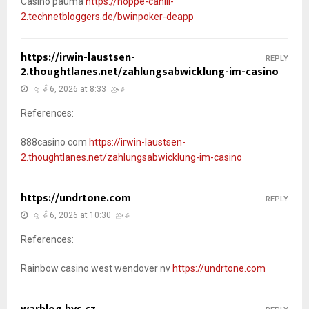
Casino pauma
https://hoppe-cahill-
2.technetbloggers.de/bwinpoker-deapp
https://irwin-laustsen-
REPLY
2.thoughtlanes.net/zahlungsabwicklung-im-casino
ဇွန် 6, 2026 at 8:33 ညနေ
References:
888casino com
https://irwin-laustsen-
2.thoughtlanes.net/zahlungsabwicklung-im-casino
https://undrtone.com
REPLY
ဇွန် 6, 2026 at 10:30 ညနေ
References:
Rainbow casino west wendover nv
https://undrtone.com