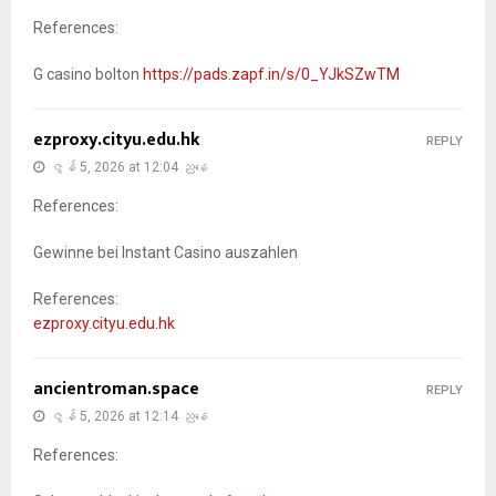
References:
G casino bolton
https://pads.zapf.in/s/0_YJkSZwTM
ezproxy.cityu.edu.hk
REPLY
ဇွန် 5, 2026 at 12:04 ညနေ
References:
Gewinne bei Instant Casino auszahlen
References:
ezproxy.cityu.edu.hk
ancientroman.space
REPLY
ဇွန် 5, 2026 at 12:14 ညနေ
References: