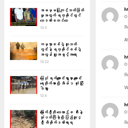
h
အဓမ္မပြုကျင့်သတ်ဖြတ်
မှုအတွက် ရက္ခိုင်တွင်
သေဒဏ်စတင်ပေး
R
0
A
ကမ္ဘာ့စစ်ပွဲ လူသတ်
ကွင်းနဲ့ ရက္ခိုင်စစ်ပွဲ
အလွန် လူ့အခွင့်အရေး
h
22
R
မြေပုံ ရက်ချောင်းရွာမှာ ချောင်း
ရေတိုက်စားလို့ အိမ် ၁ လုံး ပြို
W
ပါသွား
6
h
မြောက်ဦးကို လေယာဉ် ၈ စီးနဲ့
ဗုံးပတ်ကြဲခဲ့လို့ ပြည်သူ ၄
R
ဦး ထိခိုက်ဒဏ်ရာရ