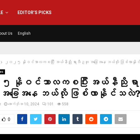
LE
EDITOR’S PICKS
bout Us
English
၂၀၂၅ နိုဝင်ဘာလကစပြီး အယ်နီညို ရာသီဥတု အခြေအနေ ဘယ်လို ဖြစ်လာနိုင
ws
နိုဝင်ဘာလကစပြီး အယ်နီညို ရ
အခြေအနေ ဘယ်လို ဖြစ်လာနိုင်သလဲ
y
အောက်တိုဘာ 10, 2024
101
558
0