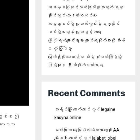
အဓမ္မပြုကျင့်သတ်ဖြတ်မှုအတွက် ရက္
ခိုင်တွင် သေဒဏ်စတင်ပေး
ကမ္ဘာ့စစ်ပွဲ လူသတ်ကွင်းနဲ့ ရက္ခိုင်
စစ်ပွဲအလွန် လူ့အခွင့်အရေး
မြေပုံ ရက်ချောင်းရွာမှာ ချောင်းရေတိုက်စားလို့ အိမ်
၁ လုံး ပြိုပါသွား
မြောက်ဦးကို လေယာဉ် ၈ စီးနဲ့ ဗုံးပတ်ကြဲခဲ့လို့
ပြည်သူ ၄ ဦး ထိခိုက်ဒဏ်ရာရ
Recent Comments
အရိပ်ဖြူ လောက်ကောင်
တွင်
legalne
ဖြစ်စဥ်)
kasyna online
ုးလေဝသ
မင်းပြားက ရေမြုပ်လယ်သမားတွေကို AA
မျိုးစပါး ထောက်ပံ့
တွင်
lalabet_xbei