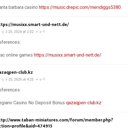
anta barbara casino
https://music.drepic.com/meridiggs5380
ttps://musixx.smart-und-nett.de/
ဇွန် 25, 2026 at 2:02 မနက်
eferences:
ac online games
https://musixx.smart-und-nett.de/
azaqpen-club.kz
ဇွန် 25, 2026 at 4:25 မနက်
eferences:
egiano Casino No Deposit Bonus
qazaqpen-club.kz
ttp://www.taban-miniatures.com/forum/member.php?
ction=profile&uid=474915