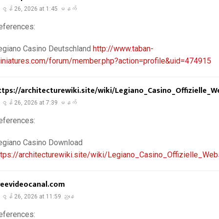
ဇွန် 26, 2026 at 1:45 မနက်
eferences:
egiano Casino Deutschland
http://www.taban-
iniatures.com/forum/member.php?action=profile&uid=474915
ttps://architecturewiki.site/wiki/Legiano_Casino_Offizielle_W
ဇွန် 26, 2026 at 7:39 မနက်
eferences:
egiano Casino Download
ttps://architecturewiki.site/wiki/Legiano_Casino_Offizielle_Web
reevideocanal.com
ဇွန် 26, 2026 at 11:59 ညနေ
eferences: