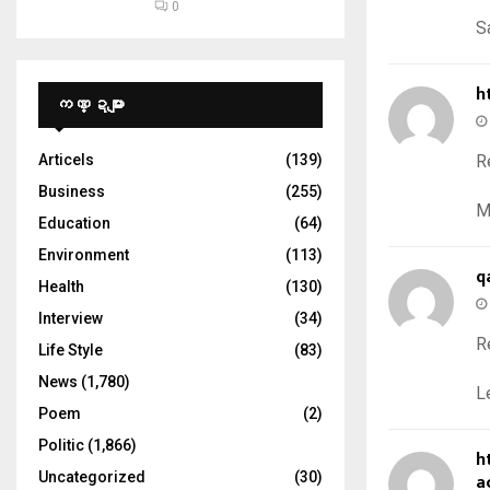
0
S
h
ကဏ္ဍများ
Articels
(139)
R
Business
(255)
M
Education
(64)
Environment
(113)
q
Health
(130)
Interview
(34)
R
Life Style
(83)
News
(1,780)
L
Poem
(2)
Politic
(1,866)
h
Uncategorized
(30)
a