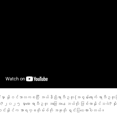
ငံမှာ နိုဝင်ဘာလကစပြီး အယ်နီညိုရာသီဥတု (အစွန်းရောက် ရာသီဥတု
ား? ၂၀၂၅ မှာကော ရာသီဥတု အခြေအနေ ဘယ်လို ဖြစ်လာနိုင်သလဲ? မိ
်းနိုင်က အာရက္ခတိုမ်းစ်ကို အခုလို ရှင်းပြပေးထားပါတယ်။