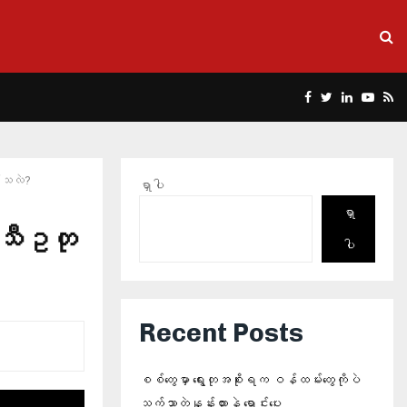
Facebook
Twitter
Linkedin
Yout
Rs
်သလဲ?
ရှာပါ
ရှာ
ာသီဥတု
ပါ
?
Recent Posts
စစ်တွေမှာ ရွေးတုအစိုးရက ဝန်ထမ်းတွေကိုပဲ
သက်သာတဲ့နှုန်းထားနဲ့ ရောင်းပေး