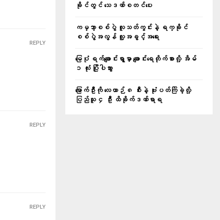
ခိုင်တွင် သေဒဏ်စတင်ပေး
ကမ္ဘာ့စစ်ပွဲ လူသတ်ကွင်းနဲ့ ရက္ခိုင်
စစ်ပွဲအလွန် လူ့အခွင့်အရေး
REPLY
မြေပုံ ရက်ချောင်းရွာမှာ ချောင်းရေတိုက်စားလို့ အိမ်
၁ လုံး ပြိုပါသွား
မြောက်ဦးကို လေယာဉ် ၈ စီးနဲ့ ဗုံးပတ်ကြဲခဲ့လို့
ပြည်သူ ၄ ဦး ထိခိုက်ဒဏ်ရာရ
REPLY
REPLY