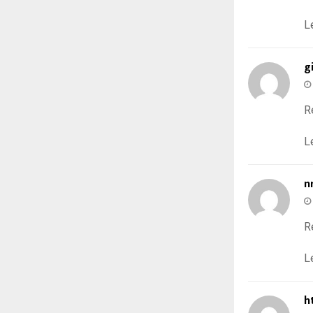
L
g
R
L
n
R
L
h