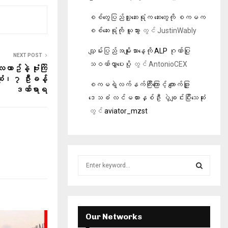
စစ်တွေပြည်သူ့ဆေးရုံက‌ ဆေးတွေကို စကမက
စစ်ဆေးရုံကို ယူသွား
တွင်
JustinWably
သျှမ်းပြည်အမျိုးသားနေ့ကို ALP ဂုဏ်ပြု
NEXT POST
သဝဏ်လွှာပေးပို့
တွင်
AntonioCEX
ေယာဥ်နဲ့ ဗုံးကြဲ
ဆုံး၊ ၇ ဦးခန့်
စကမရဲ့လက်နက်ကြီးကြောင့် ကျောက်ဖြူ
ဒဏ်ရာရ
ဒေသခံ လင်မယားနှစ်ဦး ပွဲချင်းပြီးသေဆုံး
တွင်
aviator_mzst
S
e
a
S
r
c
E
h
Our Networks
f
A