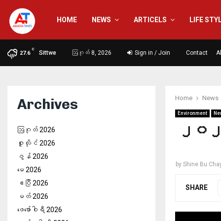
HOME
NEWS
ARTICELS
LIFE STY
C
Sittwe
ဩဂုတ် 8, 2026
Sign in / Join
Contact
A
27.6
Home
News
Archives
Environment
Ne
၂၀၂၅ 
ဩဂုတ် 2026
ဇူလိုင် 2026
ဇွန် 2026
by
Shine Bu Cha
မေ 2026
ဧပြီ 2026
SHARE
မတ် 2026
ဖေ‌ဖော်ဝါရီ 2026