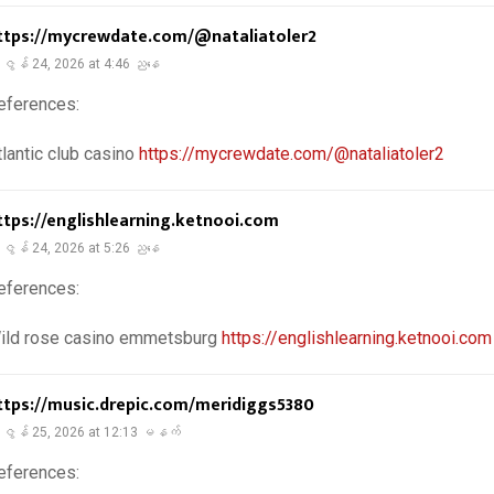
ttps://mycrewdate.com/@nataliatoler2
ဇွန် 24, 2026 at 4:46 ညနေ
eferences:
tlantic club casino
https://mycrewdate.com/@nataliatoler2
ttps://englishlearning.ketnooi.com
ဇွန် 24, 2026 at 5:26 ညနေ
eferences:
ild rose casino emmetsburg
https://englishlearning.ketnooi.com
ttps://music.drepic.com/meridiggs5380
ဇွန် 25, 2026 at 12:13 မနက်
eferences: