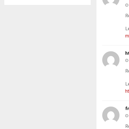
R
L
m
h
R
L
h
f
R