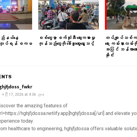
ြည်နယ်နေ့
စစ်တွေမှာ စက်သုံးဆီ ဈေးကစားမှု
တပ်ချုပ်သစ်က
ြုလုပ်ရန် စကမ
ကုန်သည်တွေကို ခေါ်ယူဆွေးနွေးသင့်
ရေး ကမ်းနားလမ်းကို
အပြင် ဘန်ကာဆော
ခိုင်း
ENTS
ghjfjdoss_fwkr
ဧပြီ 17, 2026 at 4:36 ညနေ
iscover the amazing features of
url=https://hghjfjdossa.netlify.app]hghjfjdossa[/url] and elevate yo
xperience today.
rom healthcare to engineering, hghjfjdossa offers valuable soluti