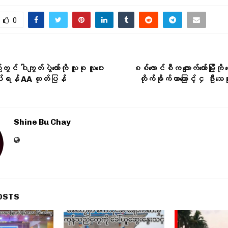
0
င် ဝါကျွတ်ပွဲတော်ကို လူစု လူဝေး
စစ်ကောင်စီက ကျောက်တော်မြို့ကို လ
ပ်ရန် AA ထုတ်ပြန်
တိုက်ခိုက်တာကြောင့် ၄ ဦးသေ
Shine Bu Chay
OSTS