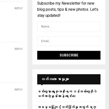
Subscribe my Newsletter for new
REPLY
blog posts, tips & new photos. Let's
stay updated!
REPLY
လတ်တ‌လော စာမူများ
REPLY
စစ်တွေမှာ ရွေးတုအစိုးရက ဝန်ထမ်းတွေကိုပဲ
သက်သာတဲ့နှုန်းထားနဲ့ ရောင်းပေး
အဓမ္မပြုကျင့်သတ်ဖြတ်မှုအတွက် ရက္