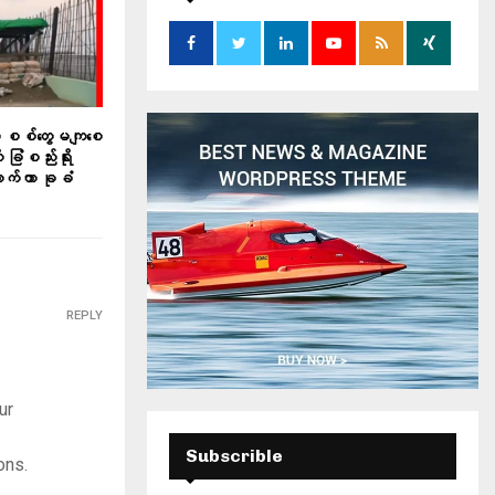
o
r
R
:
C
H
 စစ်တွေမကျစေ
 ခြံစည်းရိုး
က်ကာ ခုခံ
REPLY
ur
Subscrible
ons.