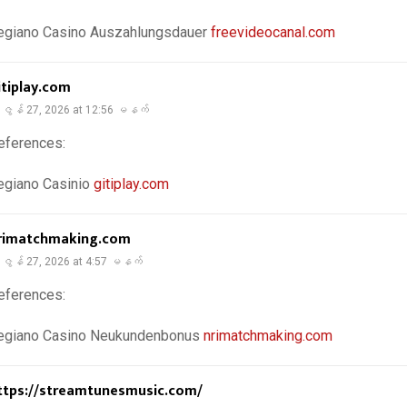
egiano Casino Auszahlungsdauer
freevideocanal.com
itiplay.com
ဇွန် 27, 2026 at 12:56 မနက်
eferences:
egiano Casinio
gitiplay.com
rimatchmaking.com
ဇွန် 27, 2026 at 4:57 မနက်
eferences:
egiano Casino Neukundenbonus
nrimatchmaking.com
ttps://streamtunesmusic.com/