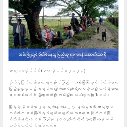
အာရက္ခတိုင်းမ်စ် (၃၀ နိုဝင်ဘာ ၂၀၂၄)
တိုက်ပွဲပြင်းထန်နေတဲ့ ရက္ခိုင်ပြည်၊ အမ်းမြို့ပေါ်တွင် ပိတ်မိနေတဲ့
ပြည်သူလူထုသည် အရင်က ခြောက်ထောင်ကျော်ရှိပေမယ့်လည်း လက်ရှိမှာတော့
ရာဂဏန်းအောက်ပဲ ရှိတော့တယ်လို့ အမ်းမြို့ဒေသခံတွေက ပြောပါတယ်။
ပြီးခဲ့တဲ့ နိုဝင်ဘာ ၂၃ ရက်နေ့ကနေ ၂၅ ရက်နေ့အထိ အာရက္ခ
တပ်တော်က အမ်းမြို့ပေါ်ရပ်ကွက်အတွင်းက အစာရေစာ ပြတ်လပ်ပြီး
ပိတ်မိနေတဲ့ ဒေသခံ ပြည်သူ ၂၀၀ ကျော်ကို တိုက်ပွဲတွေကြားကနေ ကယ်
ထုတ်ခဲ့တယ်လို့ သိရပါတယ်။