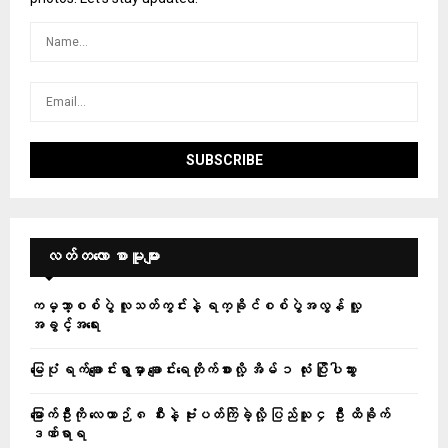
လတ်တ‌လော စာမူများ
ကမ္ဘာ့စစ်ပွဲ လူသတ်ကွင်းနဲ့ ရက္ခိုင်စစ်ပွဲအလွန် လူ့
အခွင့်အရေး
မြေပုံ ရက်ချောင်းရွာမှာ ချောင်းရေတိုက်စားလို့ အိမ် ၁ လုံး ပြိုပါသွား
မြောက်ဦးကို လေယာဉ် ၈ စီးနဲ့ ဗုံးပတ်ကြဲခဲ့လို့ ပြည်သူ ၄ ဦး ထိခိုက်
ဒဏ်ရာရ