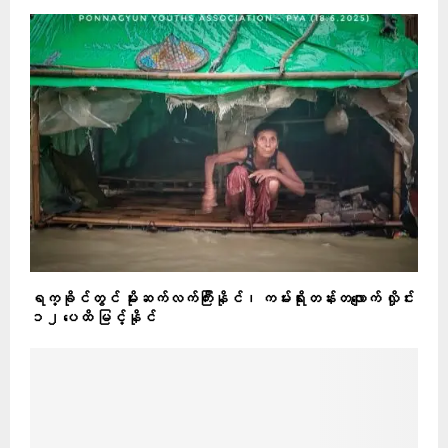
ရက္ခိုင်တွင် မိုးဆက်လက်ကြီးနိုင်၊ ကမ်းရိုးတန်းတလျောက် လှိုင်း
၁၂ ပေထိ မြင့်နိုင်