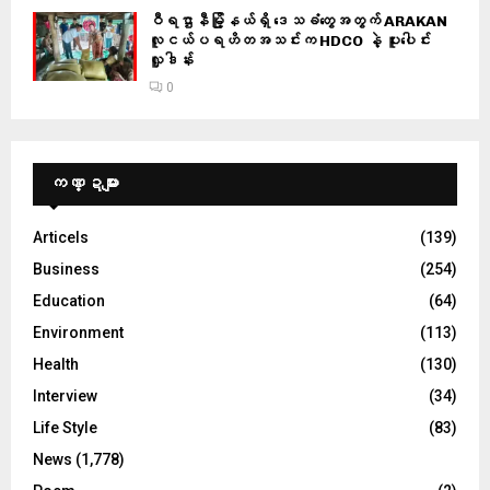
ဝီရဌာနီမြို့နယ်ရှိ‌ ဒေသခံတွေအတွက် ARAKAN
လူငယ်ပရဟိတအသင်းက HDCO နဲ့ ပူးပေါင်း
လှူဒါန်း
0
ကဏ္ဍများ
Articels
(139)
Business
(254)
Education
(64)
Environment
(113)
Health
(130)
Interview
(34)
Life Style
(83)
News
(1,778)