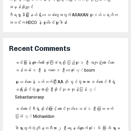
အမှန်ဆိုလျှင်
ဝီရဌာနီမြို့နယ်ရှိ‌ ဒေသခံတွေအတွက် ARAKAN လူငယ်ပရဟိတ
အသင်းက HDCO နဲ့ ပူးပေါင်းလှူဒါန်း
Recent Comments
မင်းပြားနဲ့ ကျောက်တော် ဗုံးကြဲခံရလို့ ပြည်သူ ၁ ဦး အကျဉ်းထောင်ဆေး
ဝန်ထမ်း ၁ ဦး နဲ့ ကလေး ၁ ဦး သေဆုံး
တွင်
boom
မူးယစ်ဆေးနဲ့ ပတ်သက်ပြီး AA ကို စွပ်စွဲတာဟာ စစ်ကောင်စီရဲ့
မရိုးနိုင်တဲ့ ဗျူဟာလို့ ဦးခိုင်သုခ တုန့်ပြန်
တွင်
Sebastianorasp
စစ်ကောင်စီရဲ့ မိုင်းကြောင့် တောင်ကုတ်ဒေသခံ ၁ ဦး ခြေတဖက်
ပြတ်
တွင်
Michaeldon
ငါးရှာထွက်တဲ့ ကျိန္တလီသား ၂ ဦး ရေနှစ်ပျောက်ဆုံး၊ ၆ ကြာ ထိ ရှာမ