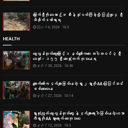
မြောက်ဦးကို လေယာဉ် ၈ စီးနဲ့ ဗုံးပတ်ကြဲခဲ့လို့ ပြည်သူ ၄ ဦး
ထိခိုက်ဒဏ်ရာရ
ဩဂုတ် 6, 2026
0
HEALTH
သွေးလွန်တုတ်ကွေးကြောင့် ၁ နှစ်ကျော်ကလေး အပါအဝင် ၃ ဦး
သေဆုံး၊ ၁၅၅ ဦး ဆေးရုံတက် ကုသနေရ
ဇူလိုင် 30, 2026
46
ကျောက်တော်က ငှက်ဖျားဖြစ်နေတဲ့ ရွာ ၂ ရွာကို AA မြေပြင်ဆင်း
စစ်‌ဆေးပေးနေ
ဇူလိုင် 27, 2026
14
ရွာလုံးကျွတ် သွေးလွန်တုတ်ကွေး နဲ့ ငှက်ဖျားရောဂါဖြစ်နေတဲ့ ဝေသာ
လီရွာကို AA သွားရောက် ဆေးကုသပေး
ဇူလိုင် 12, 2026
5