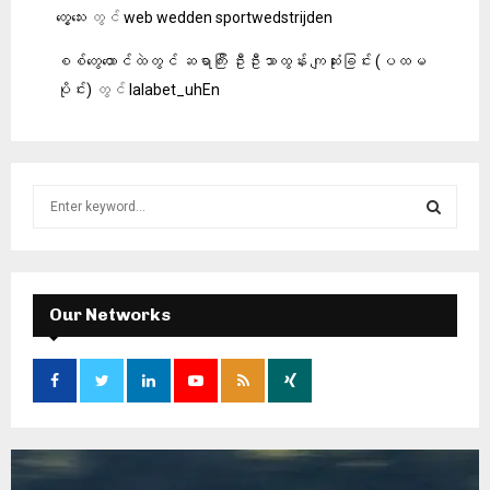
တွေ့သေး
တွင်
web wedden sportwedstrijden
စစ်တွေထောင်ထဲတွင် ဆရာကြီး ဦးဦးသာထွန်း ကျဆုံးခြင်း (ပထမ
ပိုင်း)
တွင်
lalabet_uhEn
S
e
a
S
r
c
E
h
Our Networks
f
A
o
r
R
:
C
H