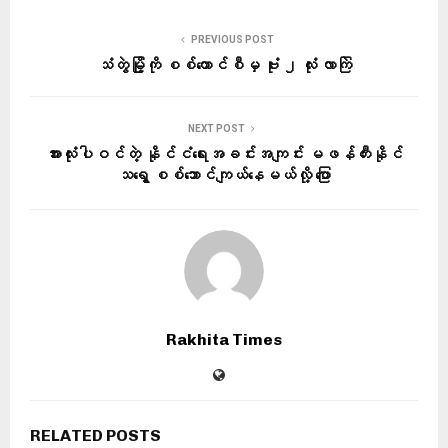
PREVIOUS POST
သံတွဲမြို့ကို စစ်ကောင်စီမှ ဗုံး ၂ လုံး လာကြဲ
NEXT POST
အားလုံးပါဝင်တဲ့ နိုင်ငံရေးအခင်းအကျင်း မဖန်တီးနိုင်
သရွေ့ စစ်ဘောင်ကျယ်နေမယ်လို့ ပြော
Rakhita Times
RELATED POSTS