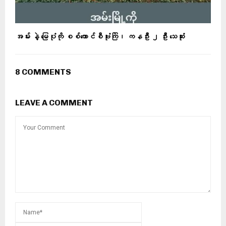
အမ်း နဲ့ မြေပုံကို စစ်ကောင်စီဗုံးကြဲ၊ ကနဦး ၂ ဦး သေဆုံး
8 COMMENTS
LEAVE A COMMENT