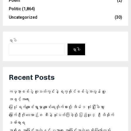
Poem
(2)
Politic
(1,864)
Uncategorized
(30)
ရှာပါ
ရှာပါ
Recent Posts
ကမ္ဘာ့စစ်ပွဲ လူသတ်ကွင်းနဲ့ ရက္ခိုင်စစ်ပွဲအလွန် လူ့
အခွင့်အရေး
မြေပုံ ရက်ချောင်းရွာမှာ ချောင်းရေတိုက်စားလို့ အိမ် ၁ လုံး ပြိုပါသွား
မြောက်ဦးကို လေယာဉ် ၈ စီးနဲ့ ဗုံးပတ်ကြဲခဲ့လို့ ပြည်သူ ၄ ဦး ထိခိုက်
ဒဏ်ရာရ
အစိုးရ အပြောင်းအလဲနှင့် ပညာရေး အပြောင်းအလဲဟု ဆိုကြသော်လည်း