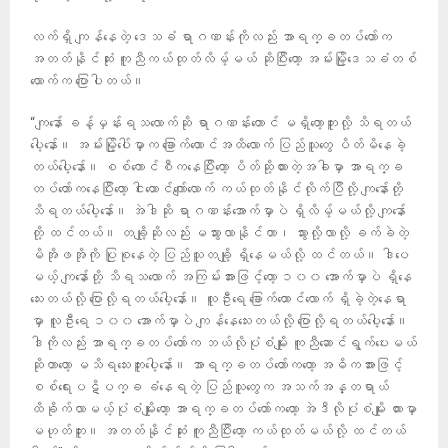
လက်ရှိ ကျန်နေတဲ့ ဒေသခံ ရာဂဏန်းကိုလည်း အာရက္ခတပ်တော်က
အတတ်နိုင်ဆုံး ကူညီကယ်ထုတ်လိမ့်မယ် ဆိုပြီးတော့ အမ်းမြို့ဒေသခံတစ်
ယောက်က ပြောပါတယ်။
“ကျနော် ခန့်မှန်းရသလောက်ဆို ရာဂဏန်းတောင် မရှိတော့ဘူးလို့ သိရတယ်
ပေါ့နော်။ အမ်းမြို့ပေါ်မှာက ခြောက်ထောင်အထိလောက် ပြည်သူတွေ ပိတ်မိနေခဲ့
တယ်ပေါ့နော်။ စစ်ကောင်စီကနေပြီးတော့ ပိတ်ဆို့ထားတဲ့အခါမှာ အာရက္ခ
တပ်တော်ကနေပြီးတော့ ငါးထောင်ကျော်လောက် ကယ်ထုတ်နိုင်လိုက်ပြီလို့ ကျနော်တို့
သိရတယ်ပေါ့နော်။ အဲဒါဆို ရာဂဏန်းအောက်မှာပဲ ရှိလိမ့်မယ်လို့ ကျနော်
တို့ ထင်တယ်။ တချို့ဆိုလည်း မသွားလာနိုင်တာ၊ သွားလို့လာလို့ ခက်ခဲတဲ့
မိအိုဖအိုကို ပြုစုနေတဲ့ ပြည်သူတချို့ ရှိနေမယ်လို့ ထင်တယ်။ ဒါပေ
မယ့် ကျနော်တို့ သိရသလောက် အကြမ်းအားဖြင့်တော့ ၁၀၀ အောက်မှာပဲ ရှိနေ
သေးတယ်လို့ ပြောလို့ရတယ်ပေါ့နော်။ လူဦးရေ ခြောက်ထောင်လောက် ရှိခဲ့တဲ့နေရာ
မှာ လူဦးရေ ၁၀၀ အောက်မှာပဲ ကျန်နေသေးတယ်လို့ ပြောလို့ရတယ်ပေါ့နော်။
ဒါကိုလည်း အာရက္ခတပ်တော်က ဘယ်လိုပုံစံမျိုး ကူညီဆောင်ရွက်ပေးမယ်
ဆိုတာတော့ မသိရသေးဘူးပေါ့နော်။ အာရက္ခတပ်တော်ကတော့ အဓိကအားဖြင့်
စစ်ရေးပဋိပက္ခ ခံနေရတဲ့ ပြည်သူတွေက အသက်အန္တရာယ်
ထိခိုက်လာမယ့်ပုံစံမျိုးတော့ အာရက္ခတပ်တော်ကတော့ အဲဒီလိုပုံစံမျိုး ထားမှာ
မဟုတ်ဘူး။ အတတ်နိုင်ဆုံး ကူညီပြီးတော့ ကယ်ထုတ်မယ်လို့ ထင်တယ်