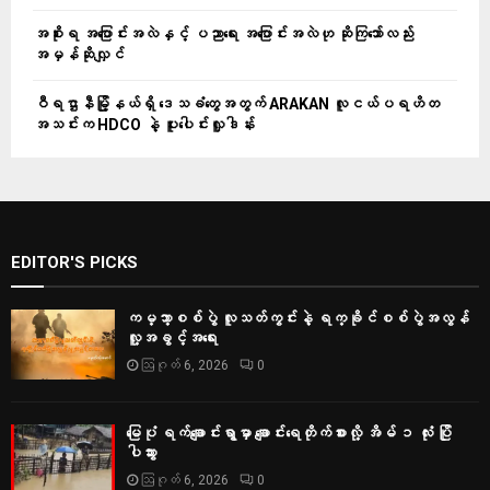
အစိုးရ အပြောင်းအလဲနှင့် ပညာရေး အပြောင်းအလဲဟု ဆိုကြသော်လည်း
အမှန်ဆိုလျှင်
ဝီရဌာနီမြို့နယ်ရှိ‌ ဒေသခံတွေအတွက် ARAKAN လူငယ်ပရဟိတ
အသင်းက HDCO နဲ့ ပူးပေါင်းလှူဒါန်း
EDITOR'S PICKS
ကမ္ဘာ့စစ်ပွဲ လူသတ်ကွင်းနဲ့ ရက္ခိုင်စစ်ပွဲအလွန်
လူ့အခွင့်အရေး
ဩဂုတ် 6, 2026
0
မြေပုံ ရက်ချောင်းရွာမှာ ချောင်းရေတိုက်စားလို့ အိမ် ၁ လုံး ပြို
ပါသွား
ဩဂုတ် 6, 2026
0