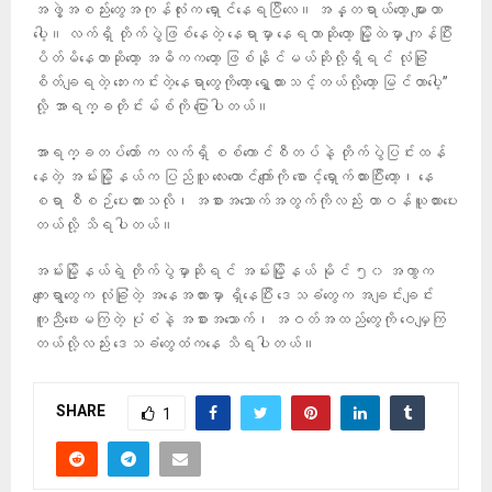
အဖွဲ့အစည်းတွေအကုန်လုံးက ရှောင်နေရပြီလေ။ အန္တရာယ်တော့ များတာ
ပေါ့။ လက်ရှိ တိုက်ပွဲဖြစ်နေတဲ့ နေရာမှာ နေရတာဆိုတော့ မြို့ထဲမှာ ကျန်ပြီး
ပိတ်မိနေတာဆိုတော့ အဓိကကတော့ ဖြစ်နိုင်မယ်ဆိုလို့ရှိရင် လုံခြုံ
စိတ်ချရတဲ့ ဘေးကင်းတဲ့နေရာတွေကိုတော့ ရွှေ့ထားသင့်တယ်လို့တော့ မြင်တာပေါ့”
လို့ အာရက္ခတိုင်းမ်စ်ကို ပြောပါတယ်။
အာရက္ခတပ်တော် က လက်ရှိ စစ်ကောင်စီတပ်နဲ့ တိုက်ပွဲပြင်းထန်
နေတဲ့ အမ်းမြို့နယ်က ပြည်သူ လေးထောင်ကျော်ကို စောင့်ရှောက်ထားပြီးတော့၊ နေ
စရာ စီစဉ်ပေးထားသလို၊ အစားအသောက်အတွက်ကိုလည်း တာဝန်ယူထားပေး
တယ်လို့ သိရပါတယ်။
အမ်းမြို့နယ်ရဲ့ တိုက်ပွဲမှာဆိုရင် အမ်းမြို့နယ် မိုင် ၅၀ အကွာက
ကျေးရွာတွေက လုံခြုံတဲ့ အနေအထားမှာ ရှိနေပြီး ဒေသခံတွေက အချင်းချင်း
ကူညီဖေးမကြတဲ့ ပုံစံနဲ့ အစားအသောက်၊ အဝတ်အထည်တွေကို ဝေမျှကြ
တယ်လို့လည်း ဒေသခံတွေထံကနေ သိရပါတယ်။
SHARE
1