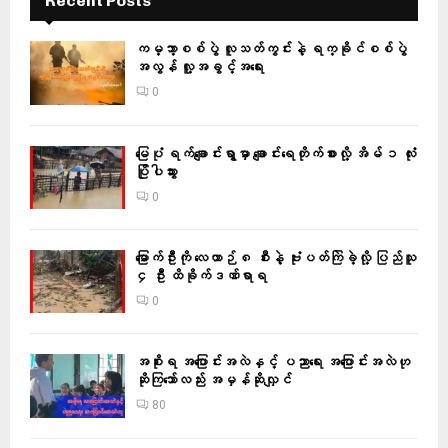
Recent Posts
ကမ္ဘာ့စစ်ပွဲ လူသတ်ကွင်းနဲ့ ရက္ခိုင်စစ်ပွဲ
အလွန် လူ့အခွင့်အရေး
0
မြေပုံ ရက်ချောင်းရွာမှာ ချောင်းရေတိုက်စားလို့ အိမ် ၁ လုံး
ပြိုပါသွား
0
မြောက်ဦးကို လေယာဉ် ၈ စီးနဲ့ ဗုံးပတ်ကြဲခဲ့လို့ ပြည်သူ
၄ ဦး ထိခိုက်ဒဏ်ရာရ
0
အစိုးရ အပြောင်းအလဲနှင့် ပညာရေး အပြောင်းအလဲဟု
ဆိုကြသော်လည်း အမှန်ဆိုလျှင်
80