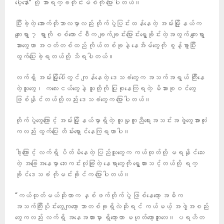
ပေါ့နော်” လို့ အာရက္ခတိုင်းမ်စ်ကို ပြောပါတယ်။
ပြီးခဲ့တဲ့ အောက်တိုဘာလမှာလည်း တိုက်ပွဲပြင်းထန်နေတဲ့ အမ်းမြို့နယ်က
ကျေးရွာ ၇ ရွာကို စစ်ကောင်စီက ချက်ချင်းပြောင်းရွှေ့ခိုင်းတဲ့အတွက် ကျေးရွာ
သားတွေဟာ အဝတ်တစ်ထည် ကိုယ်တစ်ခုနဲ့ နေအိမ်တွေကို စွန့်ခွာပြီး
ထွက်ပြေးခဲ့ရတယ်လို့ သိရပါတယ်။
လက်ရှိ အမ်းမြို့ပေါ်တွင် ကျန်နေတဲ့ ဒေသခံတွေက အသက်အရွယ် ကြီးနေ
တဲ့သူတွေ၊ ကလေးငယ်တွေနဲ့ သူတို့ကို ပြုစုနေကြရတဲ့ မိသားစုဝင်တွေ
ဖြစ်နိုင်တယ်လို့လည်း ဒေသခံတွေက ပြောပါတယ်။
တိုက်ပွဲတွေကြောင့် အမ်းမြို့နယ်မှာရှိတဲ့ လူမှုကူညီရေးအသင်းအဖွဲ့တွေအားလုံး
ကလည်း ထွက်ပြေး တိမ်းရှောင်နေကြရတာပါ။
ဒါ့ကြောင့် လက်ရှိ ပိတ်မိနေတဲ့ ပြည်သူတွေက ကယ်ထုတ်လို့ မရနိုင်သေး
တဲ့ အခြေအနေမှာ ဘေးကင်းလုံခြုံတဲ့ နေရာတွေကို ရွှေ့ထားသင့်တယ်လို့ ရက္
ခိုင်ဒေသခံ ကိုမင်းခိုင်က ပြောပါတယ်။
“ကယ်ထုတ်မယ်ဆိုတာက နှစ်ဖက်တိုက်ပွဲ ဖြစ်နေတော့ အဓိက
အသက်ကြီးပိုင်းတွေကျတော့ ဘာတစ်ခုရှိလဲဆိုရင် ကယ်မယ့် အဖွဲ့အစည်း
တွေကလည်း လက်ရှိ အနေအထားမှာ ရှိတော့တာ မဟုတ်တော့ဘူးလေ။ ပရဟိတ