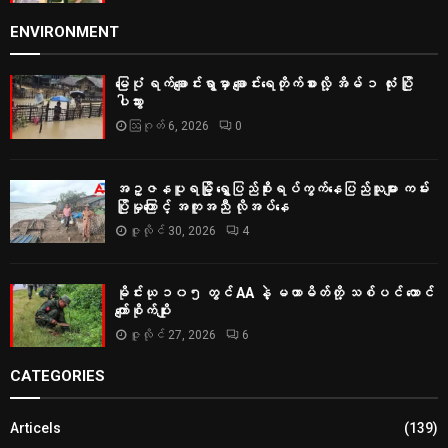
ENVIRONMENT
မြေပုံ ရက်ချောင်းရွာမှာ ချောင်းရေတိုက်စားလို့ အိမ် ၁ လုံး ပြို
ပါသွား
ဩဂုတ် 6, 2026
0
အဥ္ဇနပူရမြို့ ရွှေပြည်စိုးရပ်ကွက်နေပြည်သူများ ကမ်း
ပြိုမှုကြောင့် အကူအညီ လိုအပ်နေ
ဇူလိုင် 30, 2026
4
မိုင်းယု ၁၀၅ တွင် AA နဲ့ မဟာမိတ်တို့ သစ်ပင် ထောင်
ကျော်စိုက်ပျိုး
ဇူလိုင် 27, 2026
6
CATEGORIES
Articels
(139)