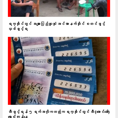
ရက္ခိုင်တွင် အများပြည်သူသုံး အင်တာနက်ဆိုင် စတင်ဖွင့်
လှစ်ခွင့်ရ
ထီဖွင့်ရန် ၅ ရက်အလိုကတည်းက ရက္ခိုင်တွင် ထီ (လောင်ဘော်)
ရောင်းကုန်နေ