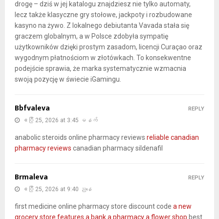
drogę – dziś w jej katalogu znajdziesz nie tylko automaty,
lecz także klasyczne gry stołowe, jackpoty i rozbudowane
kasyno na żywo. Z lokalnego debiutanta Vavada stała się
graczem globalnym, a w Polsce zdobyła sympatię
użytkowników dzięki prostym zasadom, licencji Curaçao oraz
wygodnym płatnościom w złotówkach. To konsekwentne
podejście sprawia, że marka systematycznie wzmacnia
swoją pozycję w świecie iGamingu.
Bbfvaleva
REPLY
ဧပြီ 25, 2026 at 3:45 မနက်
anabolic steroids online pharmacy reviews
reliable canadian
pharmacy reviews
canadian pharmacy sildenafil
Brmaleva
REPLY
ဧပြီ 25, 2026 at 9:40 ညနေ
first medicine online pharmacy store discount code
a new
grocery store features a bank a pharmacy a flower shop
best