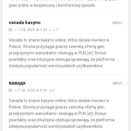
grać online w bezpieczny i komfortowy sposób.
vavada kasyno
REPLY
မတ် 24, 2026 at 2:23 မနက်
Vavada to znane kasyno online, które działa również w
Polsce. Strona przyciąga graczy szeroką ofertą gier,
przejrzystymi warunkami i obsługą w PLN (zł). Bonus
powitalny oraz intuicyjna obsługa sprawiają, że platforma
zdobyła popularność wśród polskich użytkowników.
вавада
REPLY
မတ် 28, 2026 at 9:20 ညနေ
Vavada to znane kasyno online, które działa również w
Polsce. Strona przyciąga graczy szeroką ofertą gier,
przejrzystymi warunkami i obsługą w PLN (zł). Bonus
powitalny oraz intuicyjna obsługa sprawiają, że platforma
zdobyła popularność wśród polskich użytkowników.