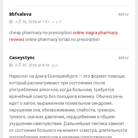
Bbfvaleva
REPLY
ဧပြီ 30, 2026 at 7:01 မနက်
cheap pharmacy no prescription
online viagra pharmacy
reviews
online pharmacy lortab no prescription
Caseystync
REPLY
ဧပြီ 30, 2026 at 8:56 ညနေ
Нарколог на дом в Екатеринбурге — это формат помощи,
который рассматривают при состояниях после
употребления алкоголя, когда больному требуется
врачебный осмотр без поездки в клинику. Обычно речь
идет о запое, выраженном похмельном синдроме,
нарушении сна, обезвоживании, слабости, треморе,
тревоге, скачках давления, сердцебиении и общем
ухудшении самочувствия. Дальнейшая тактика зависит
от состояния больного на момент осмотра, длительности
употребления алкоголя и наличия сопутствующих