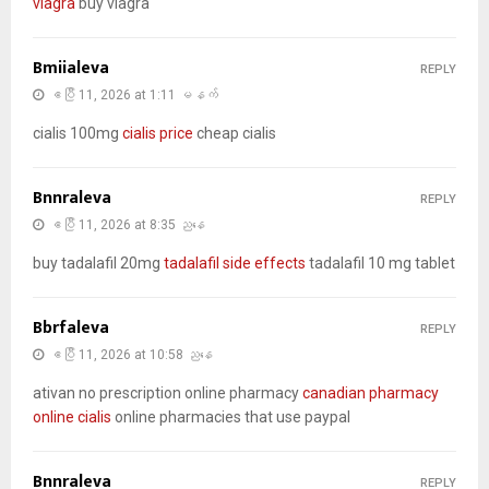
viagra
buy viagra
Bmiialeva
REPLY
ဧပြီ 11, 2026 at 1:11 မနက်
cialis 100mg
cialis price
cheap cialis
Bnnraleva
REPLY
ဧပြီ 11, 2026 at 8:35 ညနေ
buy tadalafil 20mg
tadalafil side effects
tadalafil 10 mg tablet
Bbrfaleva
REPLY
ဧပြီ 11, 2026 at 10:58 ညနေ
ativan no prescription online pharmacy
canadian pharmacy
online cialis
online pharmacies that use paypal
Bnnraleva
REPLY