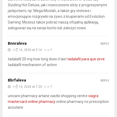
Sizzling Hot Deluxe, jak i nowoczesne sloty z progresywnymi
jackpotami, np. Mega Moolah, a także gry stołowe i
emocjonujące rozgrywki na żywo z krupierami od Evolution
Gaming. Możesz także pobrać naszą oficjalną aplikację,
zalogować się na swoje konto lub założyć nowe.
Bnnraleva
REPLY
ဧပြီ 16, 2026 at 5:16 မနက်
tadalafil 20 mg how long does it last
tadalafil para que sirve
tadalafil mechanism of action
Bbrfaleva
REPLY
ဧပြီ 16, 2026 at 7:20 မနက်
unicare pharmacy artane castle shopping centre
viagra
mastercard online pharmacy
online pharmacy no prescription
accutane