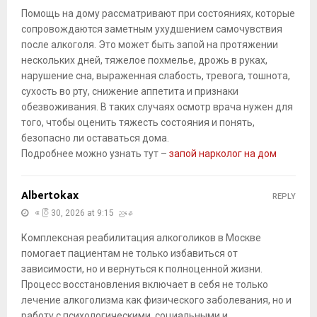
Помощь на дому рассматривают при состояниях, которые
сопровождаются заметным ухудшением самочувствия
после алкоголя. Это может быть запой на протяжении
нескольких дней, тяжелое похмелье, дрожь в руках,
нарушение сна, выраженная слабость, тревога, тошнота,
сухость во рту, снижение аппетита и признаки
обезвоживания. В таких случаях осмотр врача нужен для
того, чтобы оценить тяжесть состояния и понять,
безопасно ли оставаться дома.
Подробнее можно узнать тут –
запой нарколог на дом
Albertokax
REPLY
ဧပြီ 30, 2026 at 9:15 ညနေ
Комплексная реабилитация алкоголиков в Москве
помогает пациентам не только избавиться от
зависимости, но и вернуться к полноценной жизни.
Процесс восстановления включает в себя не только
лечение алкоголизма как физического заболевания, но и
работу с психологическими, социальными и