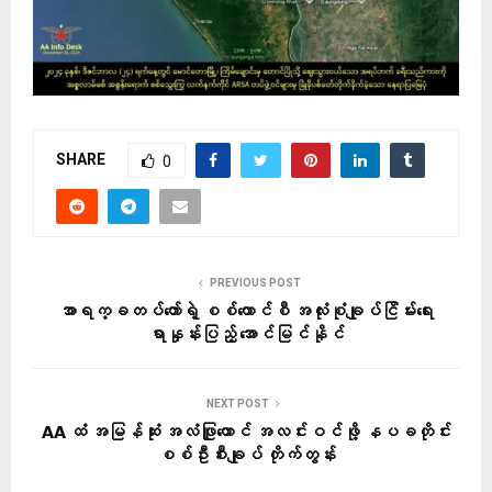
SHARE
0
PREVIOUS POST
အာရက္ခတပ်တော်ရဲ့ စစ်ကောင်စီ အလုံးစုံချုပ်ငြိမ်းရေး
ရာနှုန်းပြည့် အောင်မြင်နိုင်
NEXT POST
AA ထံ အမြန်ဆုံး အလံဖြူထောင် အလင်းဝင်ဖို့ နပခတိုင်း
စစ်ဦးစီးချုပ် တိုက်တွန်း