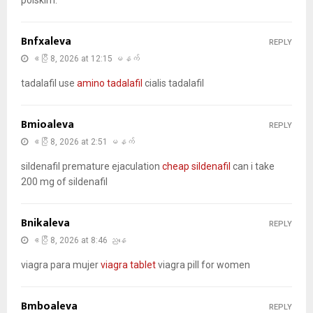
Bnfxaleva
REPLY
ဧပြီ 8, 2026 at 12:15 မနက်
tadalafil use
amino tadalafil
cialis tadalafil
Bmioaleva
REPLY
ဧပြီ 8, 2026 at 2:51 မနက်
sildenafil premature ejaculation
cheap sildenafil
can i take
200 mg of sildenafil
Bnikaleva
REPLY
ဧပြီ 8, 2026 at 8:46 ညနေ
viagra para mujer
viagra tablet
viagra pill for women
Bmboaleva
REPLY