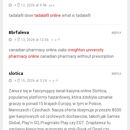
ဧပြီ 12, 2026 at 9:46 ညနေ
tadalafil dose
tadalafil online
what is tadalafil
Bbrfaleva
REPLY
ဧပြီ 13, 2026 at 12:56 မနက်
canadian pharmacy online cialis
creighton university
pharmacy online
canadian pharmacy without prescription
slotica
REPLY
ဧပြီ 15, 2026 at 3:24 မနက်
Zanurz się w fascynujący świat kasyna online Slottica,
popularnej platformy hazardowej, która zdobyła uznanie
graczy w ponad 15 krajach Europy, w tym w Polsce,
Niemczech i Czechach. Nasza oferta obejmuje przeszło 8500
gier kasynowych od czołowych dostawców, takich jak Games
Global, Play’n GO, Pragmatic Play czy EGT. Znajdziesz tu
zarówno klasyczne automaty w stylu Book of Dead czy