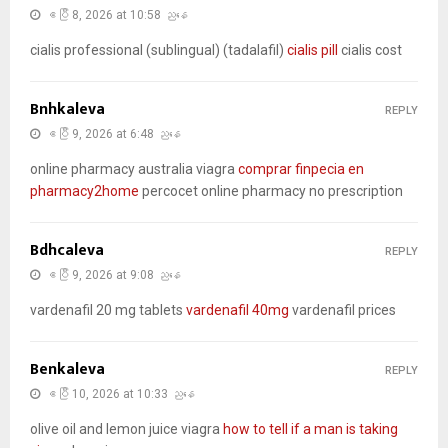
ဧပြီ 8, 2026 at 10:58 ညနေ
cialis professional (sublingual) (tadalafil)
cialis pill
cialis cost
Bnhkaleva
REPLY
ဧပြီ 9, 2026 at 6:48 ညနေ
online pharmacy australia viagra
comprar finpecia en
pharmacy2home
percocet online pharmacy no prescription
Bdhcaleva
REPLY
ဧပြီ 9, 2026 at 9:08 ညနေ
vardenafil 20 mg tablets
vardenafil 40mg
vardenafil prices
Benkaleva
REPLY
ဧပြီ 10, 2026 at 10:33 ညနေ
olive oil and lemon juice viagra
how to tell if a man is taking