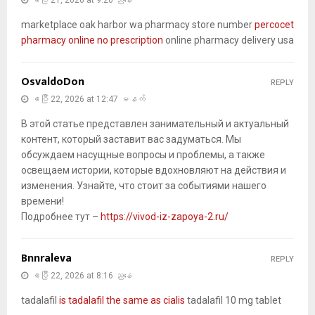
marketplace oak harbor wa pharmacy store number
percocet
pharmacy online no prescription
online pharmacy delivery usa
OsvaldoDon
REPLY
ဧပြီ 22, 2026 at 12:47 မနက်
В этой статье представлен занимательный и актуальный
контент, который заставит вас задуматься. Мы
обсуждаем насущные вопросы и проблемы, а также
освещаем истории, которые вдохновляют на действия и
изменения. Узнайте, что стоит за событиями нашего
времени!
Подробнее тут –
https://vivod-iz-zapoya-2.ru/
Bnnraleva
REPLY
ဧပြီ 22, 2026 at 8:16 ညနေ
tadalafil
is tadalafil the same as cialis
tadalafil 10 mg tablet