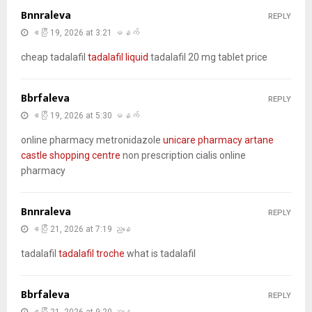
Bnnraleva
REPLY
ဧပြီ 19, 2026 at 3:21 မနက်
cheap tadalafil
tadalafil liquid
tadalafil 20 mg tablet price
Bbrfaleva
REPLY
ဧပြီ 19, 2026 at 5:30 မနက်
online pharmacy metronidazole
unicare pharmacy artane
castle shopping centre
non prescription cialis online
pharmacy
Bnnraleva
REPLY
ဧပြီ 21, 2026 at 7:19 ညနေ
tadalafil
tadalafil troche
what is tadalafil
Bbrfaleva
REPLY
ဧပြီ 21, 2026 at 9:20 ညနေ