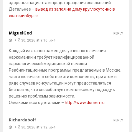
здоровья пациента и предотвращения осложнений.
Детальнее –
вывод из запоя на дому круглосуточно в
екатеринбурге
MiguelGed
REPLY
ဧပြီ 30, 2026 at 9:10 ညနေ
Каждый из этапов важен для успешного лечения
наркомании и требует квалифицированной
наркологической медицинской помощи.
Реабилитационные программы, предлагаемые в Москве,
часто включают в себя все эти компоненты, при этом в
ряде случаев консультации могут предоставляться
бесплатно, что способствует комплексному подходу к
решению проблемы зависимости.
Ознакомиться с деталями –
http://www.domen.ru
Richardabolf
REPLY
ဧပြီ 30, 2026 at 9:12 ညနေ