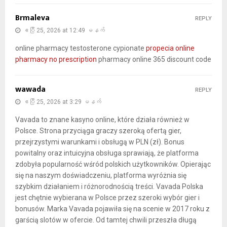
Brmaleva
REPLY
ဧပြီ 25, 2026 at 12:49 မနက်
online pharmacy testosterone cypionate
propecia online
pharmacy no prescription
pharmacy online 365 discount code
wawada
REPLY
ဧပြီ 25, 2026 at 3:29 မနက်
Vavada to znane kasyno online, które działa również w
Polsce. Strona przyciąga graczy szeroką ofertą gier,
przejrzystymi warunkami i obsługą w PLN (zł). Bonus
powitalny oraz intuicyjna obsługa sprawiają, że platforma
zdobyła popularność wśród polskich użytkowników. Opierając
się na naszym doświadczeniu, platforma wyróżnia się
szybkim działaniem i różnorodnością treści. Vavada Polska
jest chętnie wybierana w Polsce przez szeroki wybór gier i
bonusów. Marka Vavada pojawiła się na scenie w 2017 roku z
garścią slotów w ofercie. Od tamtej chwili przeszła długą