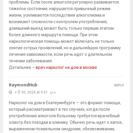
проблемы. Если после алкоголя регулярно развивается
тяжелое состояние, нарушается привычный режим
жизни, усиливаются последствия алкоголизма и
возникают сложности с контролем употребления,
домашний выезд может быть только первым этапом
более длинного маршрута помощи. При этом
наркологическая помощь может включать не только
снятие острых проявлений, но и дальнейшую программу
лечения зависимости, если речь идет о длительном
течении заболевания.
Детальнее –
врач нарколог на дом в москве
RaymondHub
REPLY
ဧပြီ 30, 2026 at 9:01 ညနေ
Нарколог на дом в Екатеринбурге — это формат помощи,
который рассматривают в тех случаях, когда после
употребления алкоголя больному требуется врачебный
осмотр без поездки в клинику. Обычно речь идет о запое,
выраженном похмельном синдроме, обезвоживании,