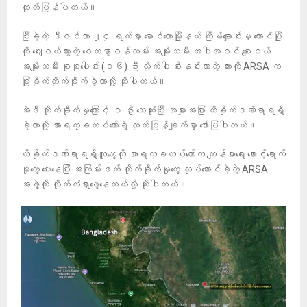
ထုတ်ပြန်ပါတယ်။
ပြီးခဲ့တဲ့ ဒီဇင်ဘာ ၂၄ ရက်မှာ မောင်တောမြို့နယ် ကြိမ်ချောင်းမှ တောင်ပြို
ကို ဈေးဝယ်သွားတဲ့ စေတနာ့ဝန်ထမ်း အမျိုးသမီး အပါအဝင် စျေးဝယ်
အမျိုးသမီး စုစုပေါင်း (၁၆) ဦး လိုက်ပါ စီးနင်းလာတဲ့ ကားကို ARSA က
ခြုံခိုက်တိုက်ခိုက်ခဲ့တာလို့ ဆိုပါတယ်။
အဲဒီ တိုက်ခိုက်မှုကြောင့် ၁ ဦး သေဆုံးပြီး အများအပြား ထိခိုက်ဒဏ်ရာရရှိ
ခဲ့တာလို့ အာရက္ခတပ်တော်ရဲ့ ထုတ်ပြန်ချက်မှာ ဖော်ပြပါတယ်။
ထိခိုက်ဒဏ်ရာရရှိသူတွေကို အာရက္ခတပ်တော်က ကျန်းမာရေး စောင့်ရှောက်
မှုတွေ ပေးနေပြီး အကြမ်းဖက် တိုက်ခိုက်မှုတွေ လုပ်ဆောင်ခဲ့တဲ့ ARSA
အဖွဲ့ကို လိုက်လံရှာဖွေနေတယ်လို့ ဆိုပါတယ်။