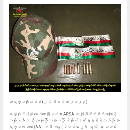
အာရက္ခတိုင်းမ်စ် (၂၆ ဒီဇင်ဘာ ၂၀၂၄)
ရက္ခိုင်ပြည် မောင်တောမြို့နယ်မှာ ARSA က ခြုံခိုတိုက်ခိုက်တာကြောင့်
အမျိုးသမီး ၁ ဦး သေဆုံးပြီး အများအပြား ထိခိုက်ဒဏ်ရာရရှိခဲ့တယ်လို့ အာ
ရက္ခတပ်တော် (AA) က ဒီကနေ့ (ဒီဇင်ဘာ ၂၆ ရက်) မှာ သတင်း