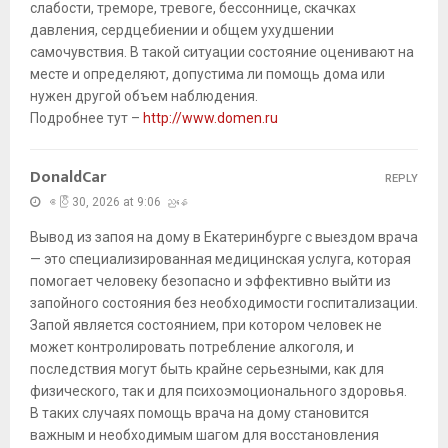
слабости, треморе, тревоге, бессоннице, скачках
давления, сердцебиении и общем ухудшении
самочувствия. В такой ситуации состояние оценивают на
месте и определяют, допустима ли помощь дома или
нужен другой объем наблюдения.
Подробнее тут –
http://www.domen.ru
DonaldCar
REPLY
ဧပြီ 30, 2026 at 9:06 ညနေ
Вывод из запоя на дому в Екатеринбурге с выездом врача
— это специализированная медицинская услуга, которая
помогает человеку безопасно и эффективно выйти из
запойного состояния без необходимости госпитализации.
Запой является состоянием, при котором человек не
может контролировать потребление алкоголя, и
последствия могут быть крайне серьезными, как для
физического, так и для психоэмоционального здоровья.
В таких случаях помощь врача на дому становится
важным и необходимым шагом для восстановления