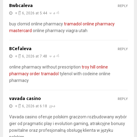
Bwbcaleva
REPLY
ဧပြီ 6, 2026 at 5:44 မနက်
buy clomid online pharmacy
tramadol online pharmacy
mastercard
online pharmacy viagra utah
BCefaleva
REPLY
ဧပြီ 6, 2026 at 7:48 မနက်
online pharmacy without prescription
troy hill online
pharmacy order tramadol
tylenol with codeine online
pharmacy
vavada casino
REPLY
ဧပြီ 6, 2026 at 6:18 ညနေ
Vavada casino oferuje polskim graczom rozbudowany wybór
gier od pragmatic play i evolution gaming, atrakcyjne bonusy
powitalne oraz profesjonalną obsługę klienta w języku
polskim.