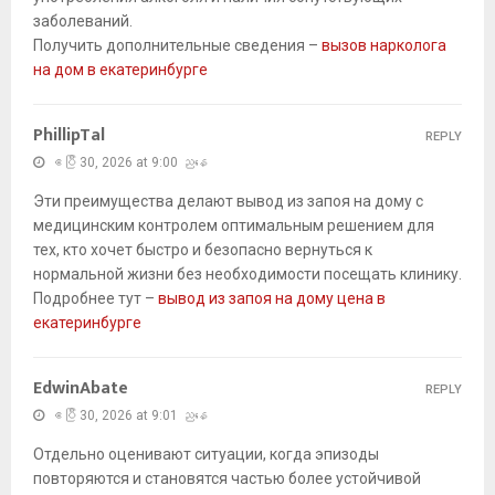
заболеваний.
Получить дополнительные сведения –
вызов нарколога
на дом в екатеринбурге
PhillipTal
REPLY
ဧပြီ 30, 2026 at 9:00 ညနေ
Эти преимущества делают вывод из запоя на дому с
медицинским контролем оптимальным решением для
тех, кто хочет быстро и безопасно вернуться к
нормальной жизни без необходимости посещать клинику.
Подробнее тут –
вывод из запоя на дому цена в
екатеринбурге
EdwinAbate
REPLY
ဧပြီ 30, 2026 at 9:01 ညနေ
Отдельно оценивают ситуации, когда эпизоды
повторяются и становятся частью более устойчивой