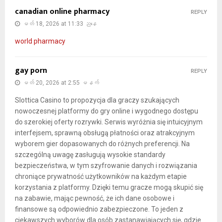
canadian online pharmacy
REPLY
မတ် 18, 2026 at 11:33 ညနေ
world pharmacy
gay porn
REPLY
မတ် 20, 2026 at 2:55 မနက်
Slottica Casino to propozycja dla graczy szukających
nowoczesnej platformy do gry online i wygodnego dostępu
do szerokiej oferty rozrywki. Serwis wyróżnia się intuicyjnym
interfejsem, sprawną obsługą płatności oraz atrakcyjnym
wyborem gier dopasowanych do różnych preferencji. Na
szczególną uwagę zasługują wysokie standardy
bezpieczeństwa, w tym szyfrowanie danych i rozwiązania
chroniące prywatność użytkowników na każdym etapie
korzystania z platformy. Dzięki temu gracze mogą skupić się
na zabawie, mając pewność, że ich dane osobowe i
finansowe są odpowiednio zabezpieczone. To jeden z
ciekawszych wyborów dla osób zastanawiających się, gdzie