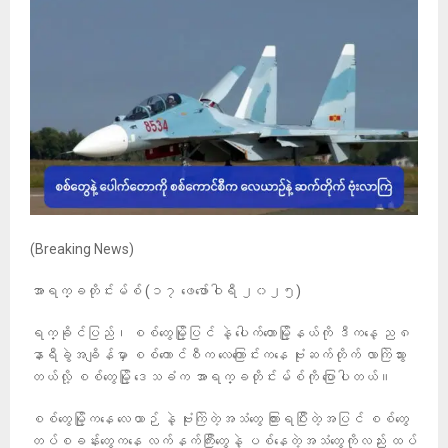
(Breaking News)
အာရက္ခတိုင်းမ်စ် (၁၇ ဖေဖော်ဝါရီ ၂၀၂၅)
ရက္ခိုင်ပြည်၊ စစ်တွေမြို့ပြင် နဲ့ ပေါက်တောမြို့နယ်ကို ဒီကနေ့ ည ၈
နာရီခွဲအချိန်မှာ စစ်ကောင်စီက လေကြောင်းကနေ ဗုံးဆက်တိုက် လာကြဲသွား
တယ်လို့ စစ်တွေမြို့ ဒေသခံက အာရက္ခတိုင်းမ်စ်ကို ပြောပါတယ်။
စစ်တွေမြို့ကနေ လေယာဉ် နဲ့ ဗုံးကြဲတဲ့အသံတွေ ကြားရပြီးတဲ့အပြင် စစ်တွေ
တပ်စခန်းတွေကနေ လက်နက်ကြီးတွေနဲ့ ပစ်နေတဲ့အသံတွေကိုလည်း ထပ်