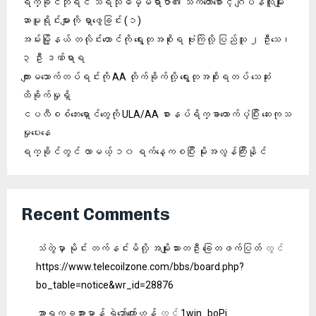
ရက္ခိုင်ဘုရင် သီရိသုဓမ္မရာဇာ၏ သက်တော်စောင့် ဂျပန်လူမျိုး
ဆာမူရိုင်းများကို ရှာဖွေခြင်း (၁)
အမ်းမြို့နယ် တလိုင်းတောင်ကို ရွေးတုအစိုးရ ဗုံးကြဲလို့ ပြည်သူ ၂ ဦးသေ၊
၃ ဦး ဒဏ်ရာရ
ကျားမသောက်တပ်ရင်းကို AA တိုက်ခိုက်လို့ ရွေးတုအစိုးရတပ် သေဆုံး
ထိခိုက်မှုရှိ
ငပလီစစ်ဘေးရှောင်တွေကို ULA/AA စားနပ်ရိက္ခာထောက်ပံ့ပြီး ဆေးကုသ
မှုပေးနေ
ရက္ခိုင်တွင် လာမယ့် ၁၀ ရက်နေ့ကစပြီး မိုးအလွန်ကြီးနိုင်
Recent Comments
သံတွဲမှာ မိုင်း တက်နင်းမိလို့ အမျိုးသားတဦး ခြေတဖက်ပြတ်
တွင်
https://www.telecoilzone.com/bbs/board.php?
bo_table=notice&wr_id=28876
အာရက္ခအားမာန် ရဲဘော်ကျော်ဟန်
တွင်
1win_boPi