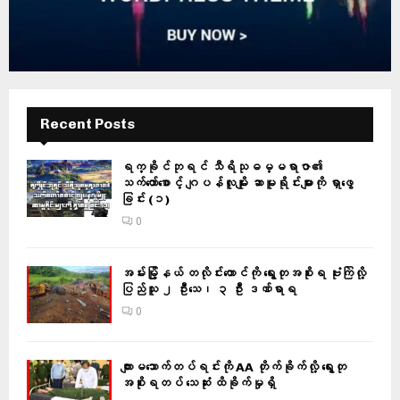
Recent Posts
ရက္ခိုင်ဘုရင် သီရိသုဓမ္မရာဇာ၏
သက်တော်စောင့် ဂျပန်လူမျိုး ဆာမူရိုင်းများကို ရှာဖွေ
ခြင်း (၁)
0
အမ်းမြို့နယ် တလိုင်းတောင်ကို ရွေးတုအစိုးရ ဗုံးကြဲလို့
ပြည်သူ ၂ ဦးသေ၊ ၃ ဦး ဒဏ်ရာရ
0
ကျားမသောက်တပ်ရင်းကို AA တိုက်ခိုက်လို့ ရွေးတု
အစိုးရတပ် သေဆုံး ထိခိုက်မှုရှိ