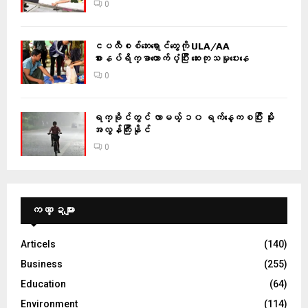
0
ငပလီစစ်ဘေးရှောင်တွေကို ULA/AA
စားနပ်ရိက္ခာထောက်ပံ့ပြီး ဆေးကုသမှုပေးနေ
0
ရက္ခိုင်တွင် လာမယ့် ၁၀ ရက်နေ့ကစပြီး မိုး
အလွန်ကြီးနိုင်
0
ကဏ္ဍများ
Articels
(140)
Business
(255)
Education
(64)
Environment
(114)