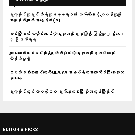
ရက္ခိုင်ဘုရင် သီရိသုဓမ္မရာဇာ၏ သက်တော်စောင့် ဂျပန်လူမျိုး
ဆာမူရိုင်းများကို ရှာဖွေခြင်း (၁)
အမ်းမြို့နယ် တလိုင်းတောင်ကို ရွေးတုအစိုးရ ဗုံးကြဲလို့ ပြည်သူ ၂ ဦးသေ၊
၃ ဦး ဒဏ်ရာရ
ကျားမသောက်တပ်ရင်းကို AA တိုက်ခိုက်လို့ ရွေးတုအစိုးရတပ် သေဆုံး
ထိခိုက်မှုရှိ
ငပလီစစ်ဘေးရှောင်တွေကို ULA/AA စားနပ်ရိက္ခာထောက်ပံ့ပြီး ဆေးကုသ
မှုပေးနေ
ရက္ခိုင်တွင် လာမယ့် ၁၀ ရက်နေ့ကစပြီး မိုးအလွန်ကြီးနိုင်
EDITOR'S PICKS