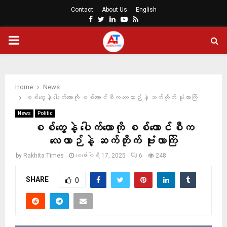
Contact
About Us
English
Facebook
Twitter
Linkedin
Youtube
Rss
PRIMARY
MENU
Home
News
စစ်တွေနဲ့ ပေါက်တောကို စစ်ကောင်စီက လေယာဉ်နဲ့ ဆက်တိုက် ဗုံးလာကြဲ
News
Politic
စစ်တွေနဲ့ ပေါက်တောကို စစ်ကောင်စီက
လေယာဉ်နဲ့ ဆက်တိုက် ဗုံးလာကြဲ
by
Rakhita Times
ဖေ‌ဖော်ဝါရီ 17, 2025
6
248
SHARE
0