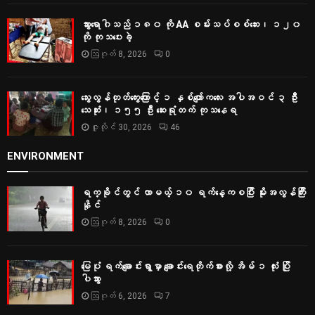
သွားရောဂါသည် ၁၈၀ ကို AA စမ်းသပ်စစ်ဆေး၊ ၁၂၀
ကို ကုသပေးခဲ့
ဩဂုတ် 8, 2026
0
သွေးလွန်တုတ်ကွေးကြောင့် ၁ နှစ်ကျော်ကလေး အပါအဝင် ၃ ဦး
သေဆုံး၊ ၁၅၅ ဦး ဆေးရုံတက် ကုသနေရ
ဇူလိုင် 30, 2026
46
ENVIRONMENT
ရက္ခိုင်တွင် လာမယ့် ၁၀ ရက်နေ့ကစပြီး မိုးအလွန်ကြီး
နိုင်
ဩဂုတ် 8, 2026
0
မြေပုံ ရက်ချောင်းရွာမှာ ချောင်းရေတိုက်စားလို့ အိမ် ၁ လုံး ပြို
ပါသွား
ဩဂုတ် 6, 2026
7