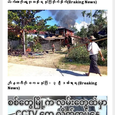
ပေါက်တောကို ရွေးတုအစိုးရ ဗုံးကြဲတိုက်ခိုက်(Braking News)
ကျိန္တလီကို စကမ ဗုံးကြဲ၊ ၃ ဦး ဒဏ်ရာရ (Breaking
News)