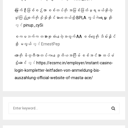
မြောက်ဦးဖြစ်စဉ်ဟာ စစ်တပ်ကို အမြစ်ဖြတ်မှရမယ်ဆိုတဲ့
ယုံကြည်ချက်ကို ပိုမိုခိုင်မာစေတယ်လို့ BPLA ကွပ်ကဲရေးမှူး ဆို
တွင်
pinup_cySi
စကမဘက်က တအားခုခံနေတဲ့အတွက် AA စစ်တွေကို သိမ်းနိုင်
ဖို့ မလွယ်
တွင်
ErnestPep
ဆောကို မိတ္ထီလာတပ်ကနေ ဒုတိယအကြိမ် စစ်အင်အား ထပ်မံ
ပို့ဆောင်
တွင်
https://ecsmc.in/employer/instant-casino-
login-kompletter-leitfaden-von-anmeldung-bis-
auszahlung-official-website-of-masta-ace/
S
e
a
S
r