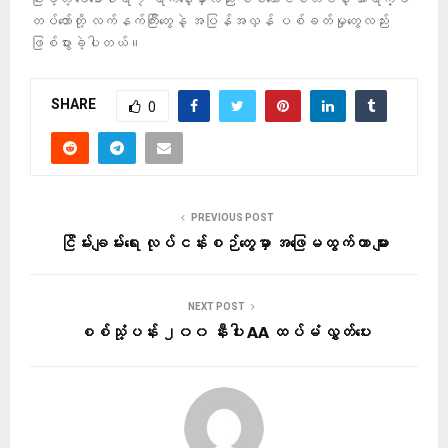
တပ်တော်တို့ လက်နက်ကြီးတွေနဲ့ အပြန်အလှန် ပစ်ခတ်မှုတွေလည်း
ဖြစ်ပွားခဲ့ပါတယ်။
SHARE
0
PREVIOUS POST
ငြိမ်းချမ်းရေး လုပ်ငန်းစဉ်တွေမှာ အဖြေမထွက်တာ များ
NEXT POST
စစ်သုံ့ပန်း ၂၀၀ နီးပါး AA ထပ်မံ လွှတ်ပေး