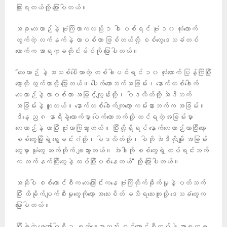
ကြားရတယ်လို့ ပြောပါတယ်။
အခု လေယာဉ်နဲ့ ဗုံးကြဲတာကလည်း ၁ ခါ ပစ်ရင် ဗုံး ၁၀ လုံးလောက်
ထွက်တဲ့ လက်နက်နဲ့ လာပစ်တာ ဖြစ်တယ်လို့ စစ်တွေဒေသခံတစ်
ယောက်က အာရက္ခတိုင်းမ်စ်ကို ပြောပါတယ်။
“လေယာဉ် နဲ့ အသစ်ပေါ်လာတဲ့ တစ်ခါပစ်ရင် ၁၀ လုံးလောက် ပြန့်ကြဲပြီး
တော့ကို ထွက်တာလို့ ပြောတယ်။ ပေါက်တောဘက်အခြမ်း၊ နောက်တစ်ခေါက်
လေယာဉ်နဲ့ လာပစ်တာ အမြင့်ကျွန်းတို့၊ ပါဒလိတ်တို့ အဲဒီဘက်
အခြမ်းနဲ့ တူတယ်။ နောက်တစ်ခေါက်ကျတော့ ကမ်းနားဘက်က အခြမ်း။
ဒီနေ့ ည ၈ နာရီခွဲလောက်မှာ ပေါက်တောဘက်လို့ ထင်ရတဲ့အခြမ်းမှာ
လေယာဉ်နဲ့ လာပြီး ဗုံးလာကြဲသွားတယ်။ ပြီးလို့ရှိရင် နောက်လေယာဉ်လာပြီးတော့
စစ်တွေမြို့ရဲ့ ရွှေမင်းဂံတို့၊ ပါဒလိတ်တို့၊ ဝါဘို အဲဒီလိုမျိုး အခြမ်း
တွေမှာ ဗုံးတွေ ဆက်တိုက် ချသွားတယ်။ အဲဒါကို စစ်တွေရဲ့ တပ်ရင်းဘက်
က လက်နက်ကြီးတွေနဲ့ ထပ်ပြီးပစ်နေတယ်” လို့ ပြောပါတယ်။
အဆိုပါ စစ်ကောင်စီက လေကြောင်းကနေ ဗုံးကြဲတိုက်ခိုက်မှုနဲ့ ပတ်သက်
ပြီး ထိခိုက်ပျက်စီးမှုတွေကိုတော့ အသေးစိတ် မသိရသေးဘူးလို့ ဒေသခံတွေက
ပြောပါတယ်။
ပြီးခဲ့တဲ့ ဖေဖော်ဝါရီ ၇ ရက်နေ့မှာလည်း စစ်ကောင်စီတပ်နဲ့ အာရက္ခ