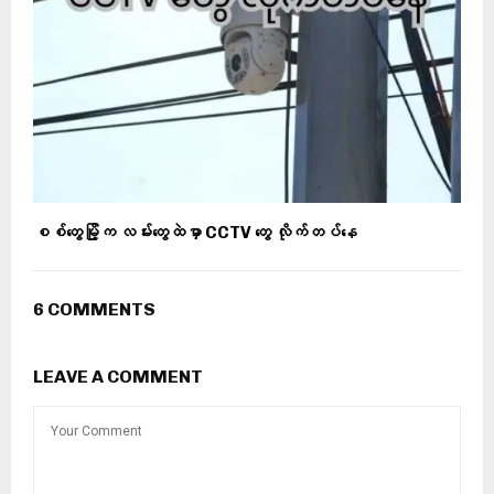
စစ်တွေမြို့က လမ်းတွေထဲမှာ CCTV တွေ လိုက်တပ်နေ
6 COMMENTS
LEAVE A COMMENT