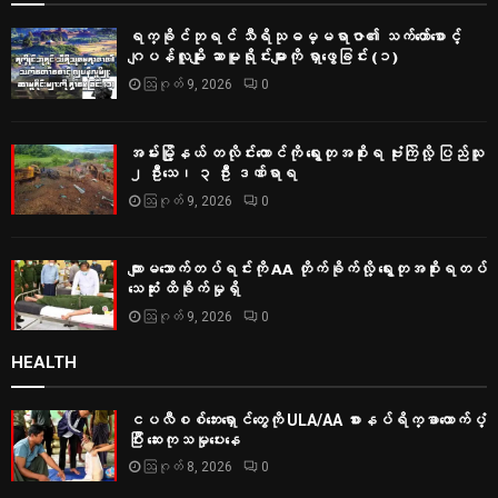
ရက္ခိုင်ဘုရင် သီရိသုဓမ္မရာဇာ၏ သက်တော်စောင့်
ဂျပန်လူမျိုး ဆာမူရိုင်းများကို ရှာဖွေခြင်း (၁)
ဩဂုတ် 9, 2026
0
အမ်းမြို့နယ် တလိုင်းတောင်ကို ရွေးတုအစိုးရ ဗုံးကြဲလို့ ပြည်သူ
၂ ဦးသေ၊ ၃ ဦး ဒဏ်ရာရ
ဩဂုတ် 9, 2026
0
ကျားမသောက်တပ်ရင်းကို AA တိုက်ခိုက်လို့ ရွေးတုအစိုးရတပ်
သေဆုံး ထိခိုက်မှုရှိ
ဩဂုတ် 9, 2026
0
HEALTH
ငပလီစစ်ဘေးရှောင်တွေကို ULA/AA စားနပ်ရိက္ခာထောက်ပံ့
ပြီး ဆေးကုသမှုပေးနေ
ဩဂုတ် 8, 2026
0