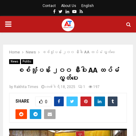
Contact
About Us
English
Facebook
Twitter
Linkedin
Youtube
Rss
PRIMARY
MENU
Home
News
စစ်သုံ့ပန်း ၂၀၀ နီးပါး AA ထပ်မံ လွှတ်ပေး
News
Politic
စစ်သုံ့ပန်း ၂၀၀ နီးပါး AA ထပ်မံ
လွှတ်ပေး
by
Rakhita Times
ဖေ‌ဖော်ဝါရီ 18, 2025
1
197
SHARE
0