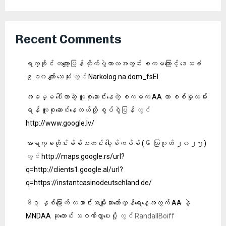
Recent Comments
ရက္ခိုင် တကျော့ပြန် တိုက်ပွဲကာလအတွင်း စကမကြောင့် ဒေသခံ
၉ဝ၀ ကျော် သေဆုံး
တွင်
Narkolog na dom_fsEl
အဓမ္မ ပေါ်တာဆွဲ လူစုဆောင်းနေတဲ့ စကမက AA ဟာ စစ်မှုထမ်း
ရန် လူစု‌ဆောင်းနေတယ်လို့ စွပ်စွဲပြန်
တွင်
http://www.google.lv/
အာရက္ခတိုင်းမ်စ်သတင်း ပေါ့စ်ကပ်စ် (၆ သြဂုတ် ၂၀၂၅)
တွင်
http://maps.google.rs/url?
q=http://clients1.google.al/url?
q=https://instantcasinodeutschland.de/
၆၃ နှစ်မြောက် တအာင်းအမျိုးသားတော်လှန်ရေးနေ့အတွက် AA နဲ့
MNDAA ဆုတောင်း သဝဏ်လွှာပေးပို့
တွင်
RandallBoiff