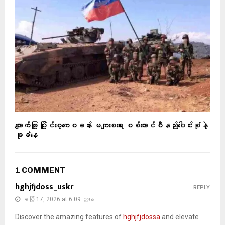
ကျောက်ဖြူ ပြိုင်စေ့ကေစခန်း မကျစေရေး စစ်ကောင်စီနည်းပေါင်းစုံနဲ့
ခုခံနေ
1 COMMENT
hghjfjdoss_uskr
REPLY
ဧပြီ 17, 2026 at 6:09 ညနေ
Discover the amazing features of
hghjfjdossa
and elevate