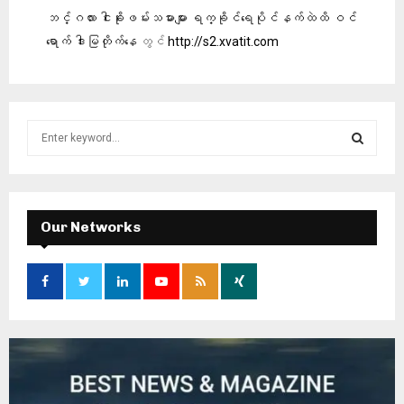
ဘင်္ဂလား ငါးခိုးဖမ်းသမားများ ရက္ခိုင်ရေပိုင်နက်ထဲထိ ဝင်
ရောက် ဒါးမြတိုက်နေ
တွင်
http://s2.xvatit.com
S
e
a
S
r
c
E
h
Our Networks
f
A
o
r
R
:
C
H