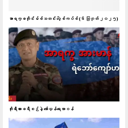
အာရက္ခတိုင်းမ်စ်သတင်း ပေါ့စ်ကပ်စ် (၆ သြဂုတ် ၂၀၂၅)
ကိုးရီးယားခရီစဉ်နဲ့ တော်လှန်ရေးတာဝန်