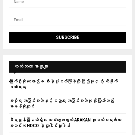
လတ်တ‌လော စာမူများ
မြောက်ဦးကို လေယာဉ် ၈ စီးနဲ့ ဗုံးပတ်ကြဲခဲ့လို့ ပြည်သူ ၄ ဦး ထိခိုက်
ဒဏ်ရာရ
အစိုးရ အပြောင်းအလဲနှင့် ပညာရေး အပြောင်းအလဲဟု ဆိုကြသော်လည်း
အမှန်ဆိုလျှင်
ဝီရဌာနီမြို့နယ်ရှိ‌ ဒေသခံတွေအတွက် ARAKAN လူငယ်ပရဟိတ
အသင်းက HDCO နဲ့ ပူးပေါင်းလှူဒါန်း