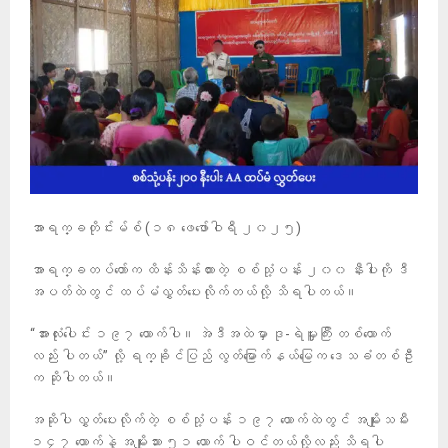
အာရက္ခတိုင်းမ်စ် (၁၈ ဖေဖော်ဝါရီ ၂၀၂၅)
အာရက္ခတပ်တော်က ထိန်းသိန်းထားတဲ့ စစ်သုံ့ပန်း ၂၀၀ နီးပါးကို ဒီ
အပတ်ထဲတွင် ထပ်မံလွှတ်ပေးလိုက်တယ်လို့ သိရပါတယ်။
“အားလုံးပေါင်း ၁၉၇ ယောက်ပါ။ အဲဒီအထဲမှာ ဒု-ရဲမှူးကြီး တစ်ယောက်
လည်း ပါတယ်” လို့ ရက္ခိုင်ပြည် လွတ်မြောက်နယ်မြေက ဒေသခံတစ်ဦး
က ဆိုပါတယ်။
အဆိုပါ လွှတ်ပေးလိုက်တဲ့ စစ်သုံ့ပန်း ၁၉၇ ယောက်ထဲတွင် အမျိုးသမီး
၁၄၇ ယောက်နဲ့ အမျိုးသား ၅၁ ယောက် ပါဝင်တယ်လို့လည်း သိရပါ