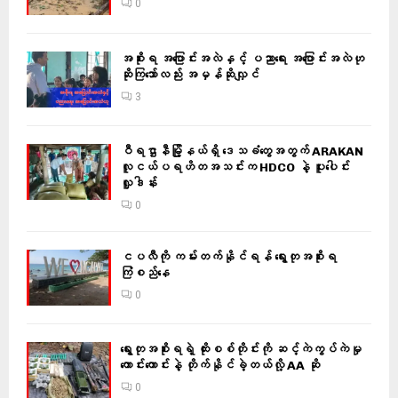
0
အစိုးရ အပြောင်းအလဲနှင့် ပညာရေး အပြောင်းအလဲဟု
ဆိုကြသော်လည်း အမှန်ဆိုလျှင်
3
ဝီရဌာနီမြို့နယ်ရှိ‌ ဒေသခံတွေအတွက် ARAKAN
လူငယ်ပရဟိတအသင်းက HDCO နဲ့ ပူးပေါင်း
လှူဒါန်း
0
ငပလီကို ကမ်းတက်နိုင်ရန် ရွေးတုအစိုးရ
ကြံစည်နေ
0
ရွေးတုအစိုးရရဲ့ ထိုးစစ်တိုင်းကို ဆင့်ကဲကွပ်ကဲမှု
ကောင်းကောင်းနဲ့ တိုက်နိုင်ခဲ့တယ်လို့ AA ဆို
0