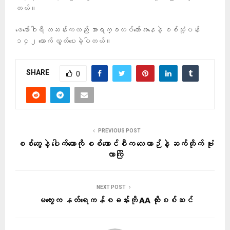
တယ်။
ဖေဖော်ဝါရီ လဆန်းကလည်း အာရက္ခတပ်တော်အနေနဲ့ စစ်သုံ့ပန်း
၁၄၂ ယောက် လွှတ်ပေးခဲ့ပါတယ်။
SHARE
0
PREVIOUS POST
စစ်တွေနဲ့ ပေါက်တောကို စစ်ကောင်စီက လေယာဉ်နဲ့ ဆက်တိုက် ဗုံး
လာကြဲ
NEXT POST
မကွေးက နတ်ရေကန်စခန်းကို AA ထိုးစစ်ဆင်