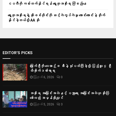
ငပလီကို ကမ်းတက်နိုင်ရန် ရွေးတုအစိုးရ ကြံစည်နေ
ရွေးတုအစိုးရရဲ့ ထိုးစစ်တိုင်းကို ဆင့်ကဲကွပ်ကဲမှု ကောင်းကောင်းနဲ့ တိုက်
နိုင်ခဲ့တယ်လို့ AA ဆို
EDITOR'S PICKS
မြောက်ဦးကို လေယာဉ် ၈ စီးနဲ့ ဗုံးပတ်ကြဲခဲ့လို့ ပြည်သူ ၄ ဦး
ထိခိုက်ဒဏ်ရာရ
ဩဂုတ် 6, 2026
0
အစိုးရ အပြောင်းအလဲနှင့် ပညာရေး အပြောင်းအလဲဟု ဆိုကြ
သော်လည်း အမှန်ဆိုလျှင်
ဩဂုတ် 5, 2026
3