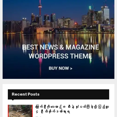
Recent Posts
မြောက်ဦးကို လေယာဉ် ၈ စီးနဲ့ ဗုံးပတ်ကြဲခဲ့လို့ ပြည်သူ
၄ ဦး ထိခိုက်ဒဏ်ရာရ