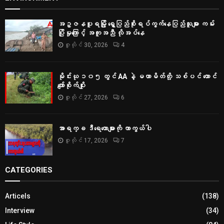
အဥ္ဇနပူရမြို့ ရွှေပြည်စိုးရပ်ကွက်နေပြည်သူများ ကမ်း
ပြိုမှုကြောင့် အကူအညီ လိုအပ်နေ
ဇူလိုင် 30, 2026
4
မိုင်းယု ၁၀၅ တွင် AA နဲ့ မဟာမိတ်တို့ သစ်ပင် ထောင်
ကျော်စိုက်ပျိုး
ဇူလိုင် 27, 2026
6
အာရက္ခ ဒီရေတောများကို ကာကွယ်ပါ
ဇူလိုင် 17, 2026
7
CATEGORIES
Articels
(138)
Interview
(34)