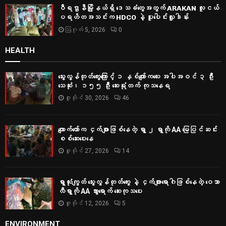
ဝီရဌာနီမြို့နယ်ရှိ‌ ဒေသခံတွေအတွက် ARAKAN လူငယ်
ပရဟိတအသင်းက HDCO နဲ့ ပူးပေါင်းလှူဒါန်း
ဩဂုတ် 5, 2026
0
HEALTH
သွေးလွန်တုတ်ကွေးကြောင့် ၁ နှစ်ကျော်ကလေး အပါအဝင် ၃ ဦး
သေဆုံး၊ ၁၅၅ ဦး ဆေးရုံတက် ကုသနေရ
ဇူလိုင် 30, 2026
46
ကျောက်တော်က ငှက်ဖျားဖြစ်နေတဲ့ ရွာ ၂ ရွာကို AA မြေပြင်ဆင်း
စစ်‌ဆေးပေးနေ
ဇူလိုင် 27, 2026
14
ရွာလုံးကျွတ် သွေးလွန်တုတ်ကွေး နဲ့ ငှက်ဖျားရောဂါဖြစ်နေတဲ့ ဝေသာ
လီရွာကို AA သွားရောက် ဆေးကုသပေး
ဇူလိုင် 12, 2026
5
ENVIRONMENT