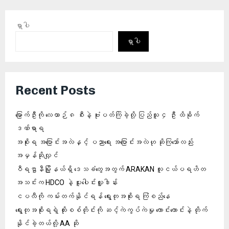
ရှာပါ
ရှာပါ
Recent Posts
မြောက်ဦးကို လေယာဉ် ၈ စီးနဲ့ ဗုံးပတ်ကြဲခဲ့လို့ ပြည်သူ ၄ ဦး ထိခိုက်
ဒဏ်ရာရ
အစိုးရ အပြောင်းအလဲနှင့် ပညာရေး အပြောင်းအလဲဟု ဆိုကြသော်လည်း
အမှန်ဆိုလျှင်
ဝီရဌာနီမြို့နယ်ရှိ‌ ဒေသခံတွေအတွက် ARAKAN လူငယ်ပရဟိတ
အသင်းက HDCO နဲ့ ပူးပေါင်းလှူဒါန်း
ငပလီကို ကမ်းတက်နိုင်ရန် ရွေးတုအစိုးရ ကြံစည်နေ
ရွေးတုအစိုးရရဲ့ ထိုးစစ်တိုင်းကို ဆင့်ကဲကွပ်ကဲမှု ကောင်းကောင်းနဲ့ တိုက်
နိုင်ခဲ့တယ်လို့ AA ဆို