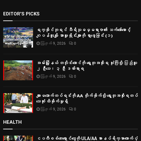
EDITOR'S PICKS
ရက္ခိုင်ဘုရင် သီရိသုဓမ္မရာဇာ၏ သက်တော်စောင့်
ဂျပန်လူမျိုး ဆာမူရိုင်းများကို ရှာဖွေခြင်း (၁)
ဩဂုတ် 9, 2026
0
အမ်းမြို့နယ် တလိုင်းတောင်ကို ရွေးတုအစိုးရ ဗုံးကြဲလို့ ပြည်သူ
၂ ဦးသေ၊ ၃ ဦး ဒဏ်ရာရ
ဩဂုတ် 9, 2026
0
ကျားမသောက်တပ်ရင်းကို AA တိုက်ခိုက်လို့ ရွေးတုအစိုးရတပ်
သေဆုံး ထိခိုက်မှုရှိ
ဩဂုတ် 9, 2026
0
HEALTH
ငပလီစစ်ဘေးရှောင်တွေကို ULA/AA စားနပ်ရိက္ခာထောက်ပံ့