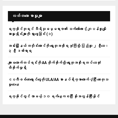
လတ်တ‌လော စာမူများ
ရက္ခိုင်ဘုရင် သီရိသုဓမ္မရာဇာ၏ သက်တော်စောင့် ဂျပန်လူမျိုး
ဆာမူရိုင်းများကို ရှာဖွေခြင်း (၁)
အမ်းမြို့နယ် တလိုင်းတောင်ကို ရွေးတုအစိုးရ ဗုံးကြဲလို့ ပြည်သူ ၂ ဦးသေ၊
၃ ဦး ဒဏ်ရာရ
ကျားမသောက်တပ်ရင်းကို AA တိုက်ခိုက်လို့ ရွေးတုအစိုးရတပ် သေဆုံး
ထိခိုက်မှုရှိ
ငပလီစစ်ဘေးရှောင်တွေကို ULA/AA စားနပ်ရိက္ခာထောက်ပံ့ပြီး ဆေးကုသ
မှုပေးနေ
ရက္ခိုင်တွင် လာမယ့် ၁၀ ရက်နေ့ကစပြီး မိုးအလွန်ကြီးနိုင်