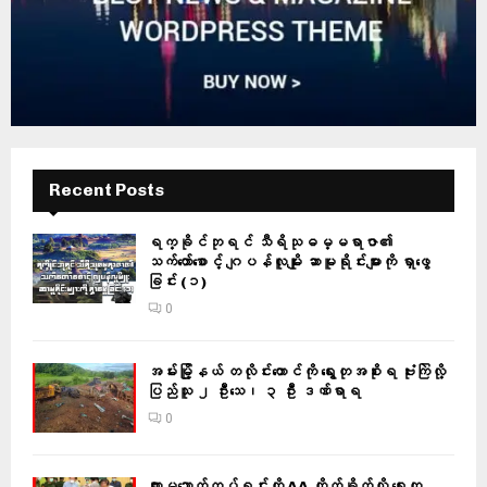
Recent Posts
ရက္ခိုင်ဘုရင် သီရိသုဓမ္မရာဇာ၏
သက်တော်စောင့် ဂျပန်လူမျိုး ဆာမူရိုင်းများကို ရှာဖွေ
ခြင်း (၁)
0
အမ်းမြို့နယ် တလိုင်းတောင်ကို ရွေးတုအစိုးရ ဗုံးကြဲလို့
ပြည်သူ ၂ ဦးသေ၊ ၃ ဦး ဒဏ်ရာရ
0
ကျားမသောက်တပ်ရင်းကို AA တိုက်ခိုက်လို့ ရွေးတု