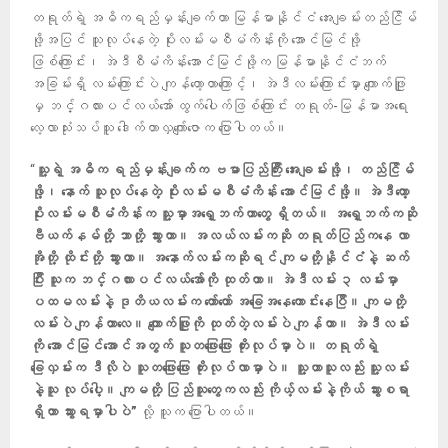
တရုတ်ရဲ့ အဓိကရည်မှန်းချက်ဟာ မြန်မာနိုင်ငံ အေးချမ်းတည်ငြိမ်
ဖို့အပြင် သူလုပ်နေတဲ့ ပိုးလမ်းမစီမံကိန်းကို အောင်မြင်ဖို့
ဖြစ်ကြောင်း၊ အဲဒီစီမံကိန်းအောင်မြင်ဖို့က မြန်မာနိုင်ငံဘက်
အခြမ်းရှိ လမ်းကြောင်းပဲ ကျန်တော့တာကြောင့်၊ အဲဒီလမ်းကြောင်းမှာ ကျောက်ဖြူ
မှ ဘင်္ဂလားပင်လယ်အော် ထွက်ပေါက်ဖြစ်ကြောင်း တရုတ်-မြန်မာအရေး
လေ့လာသုံးသပ်သူ ဒေါက်တာလှကျော်ဇောက ပြောပါတယ်။
“
သူ့ရဲ့ အဓိက ရည်မှန်းချက်က ဗမာပြည်ကြီး အေးချမ်းဖို့၊ တည်ငြိမ်
ဖို့၊ နောက် သူလုပ်နေတဲ့ ပိုးလမ်းမစီမံကိန်း အောင်မြင်ဖို့။ အဲဒီတော့
ပိုးလမ်းမစီမံကိန်းက သူ့မှာအရှေ့ဘက်ဟာတွေ ရှိတယ်။ အရှေ့ဘက်ကဆို
ဗီယက်နမ်တို့ ဘာတို့ သွားတာ။ အလယ်လမ်းကဆို တရုတ်ပြည်ကနေ လာ
အိုတို့ ထိုင်းတို့ သွားတာ။ အနောက်လမ်းကဆိုရင် ကျမတို့နိုင်ငံနဲ့ ဆက်
ပြီး သူက ဘင်္ဂလားပင်လယ်အော်ကို ထုတ်တာ။ အဲဒီလမ်း ၃ လမ်းမှာ
ပထမလမ်းနဲ့ ဒုတိယလမ်းက တော်တော် အခြေအနေကောင်းနေပြီ။ ကျမတို့
လမ်းပဲ ကျန်တာလေ။ ကျောက်ဖြူကို ထုတ်တဲ့လမ်းပဲ ကျန်တာ။ အဲဒီလမ်း
ကို အောင်မြင်အောင်အတွက် သူတဖြေးဖြေး တိုးလုပ်မှာပဲ။ တရုတ်ရဲ့
ခြေလှမ်းက ဒီလိုပဲ သူတဖြေးဖြေး တိုးလုပ်လာမှာပဲ။ သူ့ဟာသူလည်း သူ့လမ်း
နဲ့သူ လုပ်ပေါ့။ ကျမတို့ ပြည်သူတွေကလည်း ကိုယ့်လမ်းနဲ့ကိုယ် သွားစရာ
ရှိတာ သွားရမှာပါပဲ”
လို့ သူက ပြောပါတယ်။