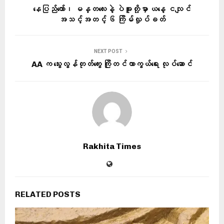
နေပြည်တော်၊ မန္တလေးနဲ့ ပဲခူးတို့မှာ ယနေ့ ငလျင်
အသင့်အတင့် ၆ ကြိမ်လှုပ်ခတ်
NEXT POST
AA က သွေးလွန်တုတ်ကွေး ကြိုတင်ကာကွယ်ရေး လုပ်ဆောင်
Rakhita Times
RELATED POSTS