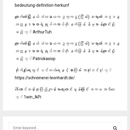
bedeutung-definition-herkunf
ကျောက်တော်မြို့နယ် သံဃနာယက ဥက္ကဌ (ငြိမ်း) ဆရာတော် ဘဒ္ဒန္
တဣန္ဒမာလာရဲ့ ရုပ်ကလာပ်ကို နက်ဖြန် နိဗ္ဗာန်ကျောင်းပို့
မည်
တွင်
ArthurTuh
ကျောက်တော်မြို့နယ် သံဃနာယက ဥက္ကဌ (ငြိမ်း) ဆရာတော် ဘဒ္ဒန္
တဣန္ဒမာလာရဲ့ ရုပ်ကလာပ်ကို နက်ဖြန် နိဗ္ဗာန်ကျောင်းပို့
မည်
တွင်
Patrickaxiop
စိုက်ပျိုးရေးတွင် ပင်လယ်ရေနှင့် ဆားကြမ်း အသုံးဝင်ပုံ
တွင်
https://schreinerei-leonhardt.de/
ဒေါ်အောင်ဆန်းစုကြည် ကျန်းမာရေးကောင်းမွန်ကြောင်း စကမ အသိပေး
တွင်
1win_lkPi
S