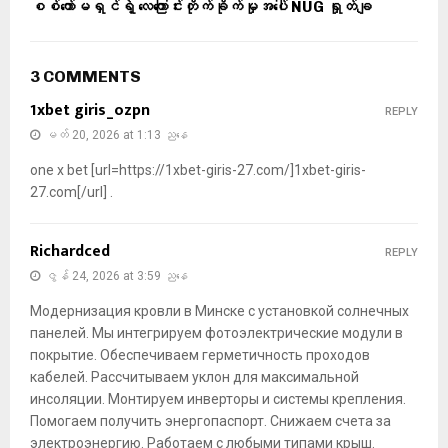
စစ်ကော်မရှင်ရဲ့ လေကြောင်းတိုက်ခိုက်မှုအပေါ် NUG ရှုတ်ချ
3 COMMENTS
1xbet giris_ozpn
REPLY
မတ် 20, 2026 at 1:13 ညနေ
one x bet [url=https://1xbet-giris-27.com/]1xbet-giris-
27.com[/url] .
Richardced
REPLY
ဇွန် 24, 2026 at 3:59 ညနေ
Модернизация кровли в Минске с установкой солнечных
панелей. Мы интегрируем фотоэлектрические модули в
покрытие. Обеспечиваем герметичность проходов
кабелей. Рассчитываем уклон для максимальной
инсоляции. Монтируем инверторы и системы крепления.
Помогаем получить энергопаспорт. Снижаем счета за
электроэнергию. Работаем с любыми типами крыш.