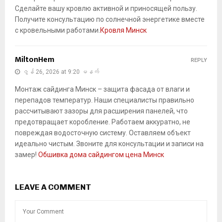
Сделайте вашу кровлю активной и приносящей пользу.
Получите консультацию по солнечной энергетике вместе
с кровельными работами.
Кровля Минск
MiltonHem
REPLY
ဇွန် 26, 2026 at 9:20 မနက်
Монтаж сайдинга Минск – защита фасада от влаги и
перепадов температур. Наши специалисты правильно
рассчитывают зазоры для расширения панелей, что
предотвращает коробление. Работаем аккуратно, не
повреждая водосточную систему. Оставляем объект
идеально чистым. Звоните для консультации и записи на
замер!
Обшивка дома сайдингом цена Минск
LEAVE A COMMENT