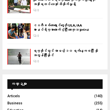
အစိုးရတပ် သေဆုံး ထိခိုက်မှုရှိ
0
ငပလီစစ်ဘေးရှောင်တွေကို ULA/AA
စားနပ်ရိက္ခာထောက်ပံ့ပြီး ဆေးကုသမှုပေးနေ
0
ရက္ခိုင်တွင် လာမယ့် ၁၀ ရက်နေ့ကစပြီး မိုး
အလွန်ကြီးနိုင်
0
ကဏ္ဍများ
Articels
(140)
Business
(255)