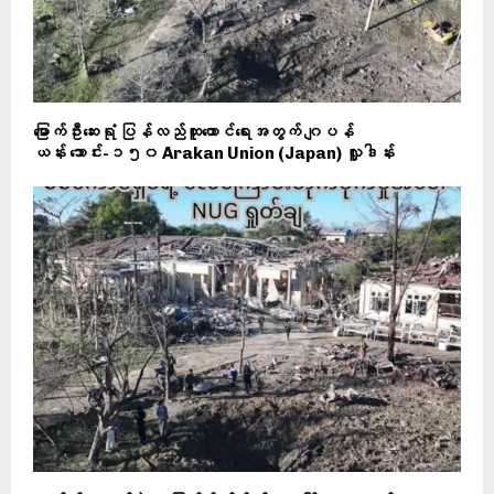
မြောက်ဦးဆေးရုံ ပြန်လည်ထူထောင်ရေးအတွက် ဂျပန်
ယန်း သောင်း-၁၅၀ Arakan Union (Japan) လှူဒါန်း