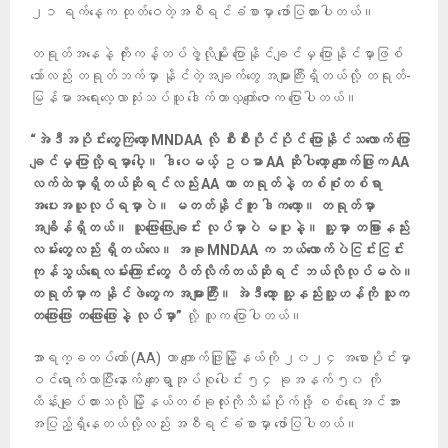
၂၁ ရက်နေ့က ထုတ်ဝေတဲ့အစီရင်ခံစာမှာ ဖော်ပြထားပါတယ်။
တရုတ်အနေနဲ့ ကိုးကန့်တပ်ဖွဲ့လိုမျိုး ပြောနိုင်ချင်မှ ပြောနိုင်မှာဖြစ်
သော်လည်း တရုတ်ဘက်မှာ နိုင်တဲ့အချက်တွေ အများကြီးရှိတယ်လို့ တရုတ်-
မြန်မာအရေးလေ့လာသုံးသပ်သူ ဒေါက်တာလှကျော်ဇောက ပြောပါတယ်။
“အဲဒီအပိုင်းတွေကြတော့ MNDAA လို စီးစီးပိုင်ပိုင် ပြောနိုင်သလောက် ပြော
ချင်မှ ပြောလို့ရမှာပေါ့။ ဒါပေမယ့် ဥပမာ AA ဆိုပါတော့ ကျောက်ဖြူက AA
လက်ထဲမှာရှိတယ်ဆိုရင်လည်း AA ဟာ တရုတ်နဲ့ တစ်စုံတစ်ရာ
အပေးအယူလုပ်ရမှာပဲ။ မတတ်နိုင်ဘူး ဒါကတော့။ တရုတ်မှာ
အချိန်ရှိတယ်။ သူဖြေးဖြေးချင်း လုပ်မှာပဲ မပူနဲ့။ သူ့မှာ တခြားနည်း
လမ်းတွေလည်း ရှိတယ်လေ။ အခု MNDAA က ဘယ်လောက်ပဲငြင်းငြင်း
ကုန်သွယ်ရေးလမ်းကြောင်းတွေ ပိတ်လိုက်တယ်ဆိုရင် ဘယ်လိုလုပ်မလဲ။
တရုတ်မှာက နိုင်ဖဲတွေက အများကြီး။ အဲဒီတော့ သူ့နည်းသူ့ဟန်ကို သူက
တဖြေးဖြေး တဖြေးဖြေးနဲ့ လုပ်မှာ”
လို့ သူက ပြောပါတယ်။
အာရက္ခတပ်တော် (AA) ဟာ ကျောက်ဖြူမြို့နယ်ကို ၂၀၂၄ အစောပိုင်းမှာ
ဝင်ရောက်လာပြီးနောက် ကျေးရွာအုပ်စုပေါင်း ၅၄ ခုအနက် ၅၀ ကို
ထိန်းချုပ်ထားသလို မြို့နယ်တစ်ခုလုံးကိုသိမ်းပိုက်ဖို့ စစ်ရေးအင်အား
အပြည့်ရှိနေတယ်လို့လည်း အစီရင်ခံစာမှာ ဖော်ပြပါတယ်။