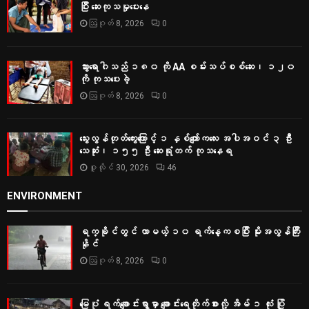
ပြီး ဆေးကုသမှုပေးနေ
ဩဂုတ် 8, 2026
0
သွားရောဂါသည် ၁၈၀ ကို AA စမ်းသပ်စစ်ဆေး၊ ၁၂၀
ကို ကုသပေးခဲ့
ဩဂုတ် 8, 2026
0
သွေးလွန်တုတ်ကွေးကြောင့် ၁ နှစ်ကျော်ကလေး အပါအဝင် ၃ ဦး
သေဆုံး၊ ၁၅၅ ဦး ဆေးရုံတက် ကုသနေရ
ဇူလိုင် 30, 2026
46
ENVIRONMENT
ရက္ခိုင်တွင် လာမယ့် ၁၀ ရက်နေ့ကစပြီး မိုးအလွန်ကြီး
နိုင်
ဩဂုတ် 8, 2026
0
မြေပုံ ရက်ချောင်းရွာမှာ ချောင်းရေတိုက်စားလို့ အိမ် ၁ လုံး ပြို