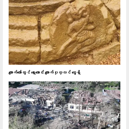
ကျောက်တော်တွင် ရှေးဟောင်း ကျောက်ပုလ္လင် တွေ့ရှိ