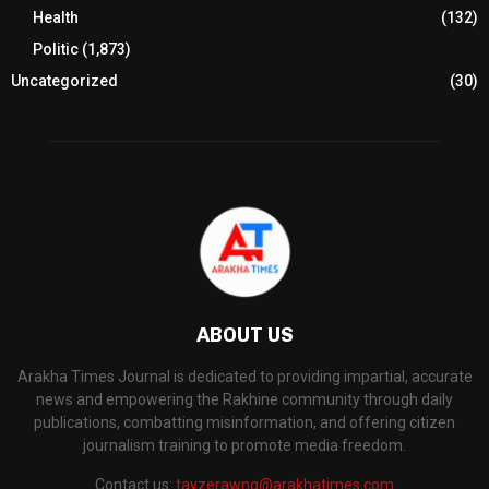
Health
(132)
Politic
(1,873)
Uncategorized
(30)
ABOUT US
Arakha Times Journal is dedicated to providing impartial, accurate
news and empowering the Rakhine community through daily
publications, combatting misinformation, and offering citizen
journalism training to promote media freedom.
Contact us:
tayzerawng@arakhatimes.com