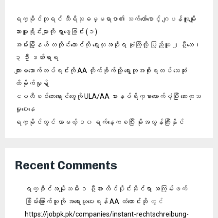
ရက္ခိုင်ဘုရင် သီရိသုဓမ္မရာဇာ၏ သက်တော်စောင့် ဂျပန်လူမျိုး
ဆာမူရိုင်းများကို ရှာဖွေခြင်း (၁)
အမ်းမြို့နယ် တလိုင်းတောင်ကို ရွေးတုအစိုးရ ဗုံးကြဲလို့ ပြည်သူ ၂ ဦးသေ၊
၃ ဦး ဒဏ်ရာရ
ကျားမသောက်တပ်ရင်းကို AA တိုက်ခိုက်လို့ ရွေးတုအစိုးရတပ် သေဆုံး
ထိခိုက်မှုရှိ
ငပလီစစ်ဘေးရှောင်တွေကို ULA/AA စားနပ်ရိက္ခာထောက်ပံ့ပြီး ဆေးကုသ
မှုပေးနေ
ရက္ခိုင်တွင် လာမယ့် ၁၀ ရက်နေ့ကစပြီး မိုးအလွန်ကြီးနိုင်
Recent Comments
ရက္ခိုင်အမျိုးသမီး ၁ ဦးအား လိင်ပိုင်းဆိုင်ရာ အကြမ်းဖက်
ခြိမ်းခြောက်သူကို အရေးယူပေးရန် AA ထံတောင်းဆို
တွင်
https://jobpk.pk/companies/instant-rechtschreibung-