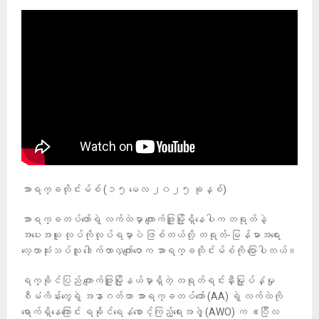
အာရက္ခတိုင်းမ်စ် (၁၅ မေလ ၂၀၂၅ ခုနှစ်)
အာရက္ခတပ်တော်ရဲ့ လက်ထဲမှာ ကျောက်ဖြူမြို့ရှိနေပါက တရုတ်နဲ့
အပေးအယူ လုပ်ကိုလုပ်ရမှာပဲ ဖြစ်တယ်လို့ တရုတ်-မြန်မာအရေး
လေ့လာသုံးသပ်သူ ဒေါက်တာလှကျော်ဇောက အာရက္ခတိုင်းမ်စ်ကို ပြောပါတယ်။
ရက္ခိုင်ပြည် ကျောက်ဖြူမြို့နယ်မှာရှိတဲ့ တရုတ်ရင်းနှီးမြှုပ်နှံမှု
စီမံကိန်းတွေရဲ့ အနာဂတ်ဟာ အာရက္ခတပ်တော် (AA) ရဲ့ လက်ထဲကို
ရောက်ရှိနေကြောင်း ရခိုင်ရေနံစောင့်ကြည့်ရေးအဖွဲ့ (AWO) က ဧပြီလ