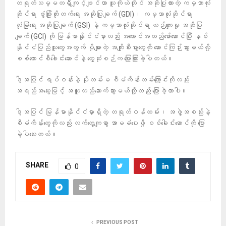
တရုတ်သမ္မတရှီကျင့်ဖျင်ဟာ သူကိုယ်တိုင် အဆိုပြုထားတဲ့ ကမ္ဘာလုံး
ဆိုင်ရာ ဖွံဖြိုးတိုးတက်ရေး အဆိုပြုချက် (GDI)၊ ကမ္ဘာလုံးဆိုင်ရာ
လုံခြုံရေး အဆိုပြုချက် (GSI) နဲ့ ကမ္ဘာလုံးဆိုင်ရာ ယဉ်ကျေးမှု အဆိုပြု
ချက် (GCI) ကို မြန်မာနိုင်ငံမှာလည်း အကောင်အထည်ဖော်ဆောင်ပြီး နှစ်
နိုင်ငံပြည်သူတွေအတွက် ပိုများတဲ့ အကျိုးစီးပွားတွေကို ဆောင်ကြဉ်းသွားမယ်လို့
စစ်ကောင်စီခေါင်းဆောင်နဲ့ တွေ့ဆုံစဉ်က ပြောကြားခဲ့ပါတယ်။
ဒါ့အပြင် ရပ်ဝန်းနဲ့ ပိုးလမ်းမ စီမံကိန်းလမ်းကြောင်းကိုလည်း
အရည်အသွေးမြင့် အတူတည်ဆောက်သွားမယ်လို့လည်း ပြောခဲ့တာပါ။
ဒါ့အပြင် မြန်မာနိုင်ငံမှာရှိတဲ့ တရုတ်ဝန်ထမ်း၊ အဖွဲ့အစည်းနဲ့
စီမံကိန်းတွေကိုလည်း လက်တွေ့ကျစွာ အာမခံပေးဖို့ စစ်ခေါင်းဆောင်ကို ပြော
ခဲ့ပါသေးတယ်။
SHARE
0
PREVIOUS POST