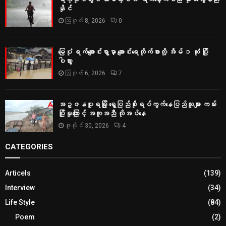
နိုင်
ဩဂုတ် 8, 2026
0
မြေပုံ ရက်ချောင်းရွာမှာ ချောင်းရေတိုက်စားလို့ အိမ် ၁ လုံး ပြို
ပါသွား
ဩဂုတ် 6, 2026
7
အဥ္ဇနပူရမြို့ ရွှေပြည်စိုးရပ်ကွက်နေပြည်သူများ ကမ်း
ပြိုမှုကြောင့် အကူအညီ လိုအပ်နေ
ဇူလိုင် 30, 2026
4
CATEGORIES
Articels
(139)
Interview
(34)
Life Style
(84)
Poem
(2)