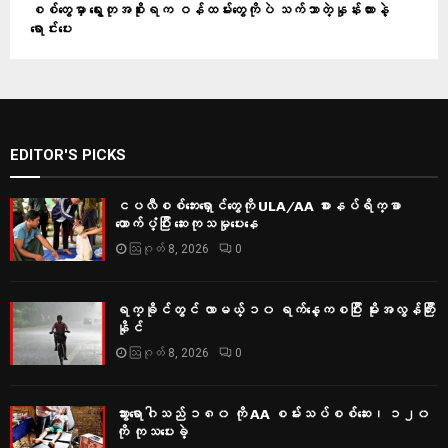
စစ်တွေမှာ ရွေးတုအစိုးရက ဝန်ထမ်းတွေကိုပဲ သက်သာတဲ့နှုန်းထားနဲ့
ရောင်းပေး
EDITOR'S PICKS
ငပလီစစ်ဘေးရှောင်တွေကို ULA/AA စားနပ်ရိက္ခာ
ထောက်ပံ့ပြီး ဆေးကုသမှုပေးနေ
ဩဂုတ် 8, 2026
0
ရက္ခိုင်တွင် လာမယ့် ၁၀ ရက်နေ့ကစပြီး မိုးအလွန်ကြီး
နိုင်
ဩဂုတ် 8, 2026
0
သွားရောဂါသည် ၁၈၀ ကို AA စမ်းသပ်စစ်ဆေး၊ ၁၂၀
ကို ကုသပေးခဲ့