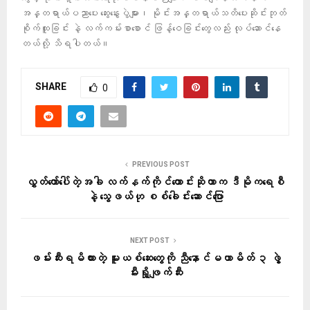
အန္တရာယ်ပညာပေး ဆွေးနွေးပွဲများ၊ မိုင်းအန္တရာယ်သတိပေးဆိုင်းဘုတ်
စိုက်ထူခြင်း နဲ့ လက်ကမ်းစာစောင် ဖြန့်ဝေခြင်းတွေလည်း လုပ်ဆောင်နေ
တယ်လို့ သိရပါတယ်။
SHARE
0
PREVIOUS POST
လွှတ်တော်ပေါ်တဲ့အခါ လက်နက်ကိုင်တောင်းဆိုတာက ဒီမိုကရေစီ
နဲ့ သွေဖယ်ဟု စစ်ခေါင်းဆောင်ပြော
NEXT POST
ဖမ်းဆီးရမိထားတဲ့ မူးယစ်ဆေးတွေကို ညီနောင်မဟာမိတ် ၃ ဖွဲ့
မီးရှို့ဖျက်ဆီး