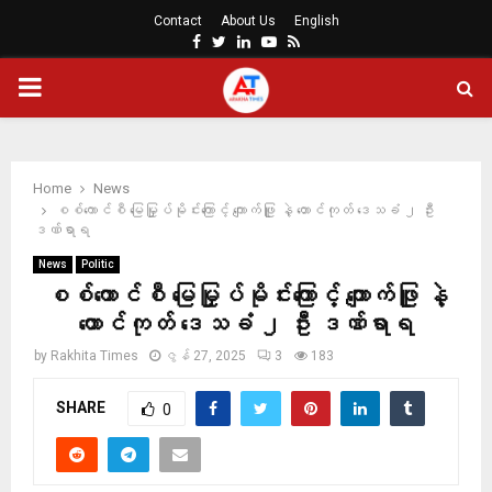
Contact
About Us
English
Facebook
Twitter
Linkedin
Youtube
Rss
PRIMARY
MENU
Home
News
စစ်ကောင်စီ မြေမြှုပ်မိုင်းကြောင့် ကျောက်ဖြူ နဲ့ တောင်ကုတ် ဒေသခံ ၂ ဦး
ဒဏ်ရာရ
News
Politic
စစ်ကောင်စီ မြေမြှုပ်မိုင်းကြောင့် ကျောက်ဖြူ နဲ့
တောင်ကုတ် ဒေသခံ ၂ ဦး ဒဏ်ရာရ
by
Rakhita Times
ဇွန် 27, 2025
3
183
SHARE
0