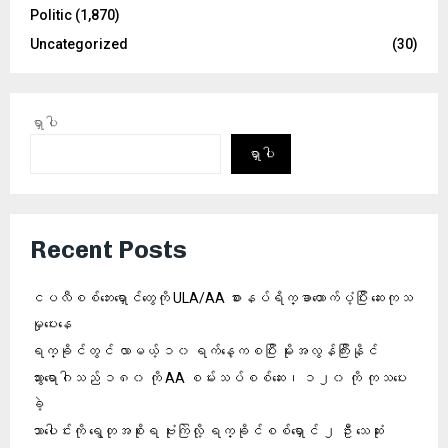
Politic
(1,870)
Uncategorized
(30)
ရှာပါ
ရှာပါ
Recent Posts
ငပလီစစ်ဘေးရှောင်တွေကို ULA/AA စားနပ်ရိက္ခာထောက်ပံ့ပြီး ဆေးကုသ
မှုပေးနေ
ရက္ခိုင်တွင် လာမယ့် ၁၀ ရက်နေ့ကစပြီး မိုးအလွန်ကြီးနိုင်
သွားရောဂါသည် ၁၈၀ ကို AA စမ်းသပ်စစ်ဆေး၊ ၁၂၀ ကို ကုသပေး
ခဲ့
သာပေါင်းကို ရွေတုအစိုးရ ဗုံးကြဲလို့ ရက္ခိုင်စစ်ရှောင် ၂ ဦး သေဆုံး