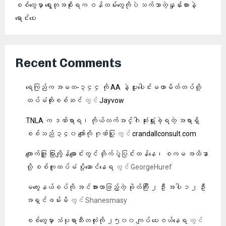
စစ်တွေမှာ ရွေးတုအစိုးရက ဝန်ထမ်းတွေကိုပဲ သက်သာတဲ့နှုန်းထားနဲ့
ရောင်းပေး
Recent Comments
ရေကြည်က အမတ-၃၄၄ ကို AA နဲ့ ပူးပေါင်းမဟာမိတ်တပ်တို့
ထပ်မံထိုးစစ်ဆင်
တွင်
Jayvow
TNLA က ဒဏ်ရာရ၊ ကိုယ်လက်အင်္ဂါ ဆုံးရှုံးခဲ့ရတဲ့ အရာရှိ
စစ်သည် ၃၄၀ ကျော်ကို ဂုဏ်ပြု
တွင်
crandallconsult.com
ကျောက်ဖြူ ပြားကျွိန်ချောင်းတွင် တိုက်ပွဲပြင်းထန်နေ၊ စကမ အထိနာ
လို့ စစ်ကူထပ်မံ ပို့ဆောင်နေရ
တွင်
GeorgeHuref
မကွေးနယ်စပ်ကို အင်အားလာဖြည့်တဲ့ ဗိုလ်ကြီး ၂ ဦး အပါ ၁၂ ဦး
အရှင်ဖမ်းမိ
တွင်
Shanesmasy
စစ်တွေမှာ သံပုရာသီးတလုံးကို ၂၅၀၀ ကျပ် ပေးဝယ်နေရ
တွင်