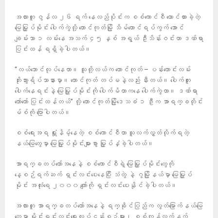
အလားတူ ဇွန်လ ၂၆ ရက် နေလည်ပိုင်းက စစ်ကောင်စီ ထောင်ထားခဲ့တဲ့
မြေမြှုပ်မိုင်း ပေါက်ကွဲလို့ တောင်ကုတ်မြို့ သိမ်တောင်ရပ်ကွက် အောင်
ချမ်းသာ ၁ လမ်းနေ အသက် ၄၅ နှစ် အရွယ် ဦးသိန်းဝင်းဟာ ဒဏ်ရာ
ပြင်းထန် ရရှိခဲ့ပါတယ်။
“လယ်ဘောင်လုပ်နေတာ။ သူတို့လယ်က တောင်ကုတ် – ပန်းတောင်းလမ်း
ဘိုးဘွားရိပ်သာနားမှာ။ တောင်ကုတ် တပ်မနဲ့လည်း နီးတယ်။ ပေါက်တူး
ပေါက်နေရင်းနဲ့ မြေမြှုပ်မိုင်းကို ပေါက်မိတာကနေ ပေါက်ကွဲတာ။ ဒဏ်ရာ
တော်တော် ပြင်းထန်တယ်” လို့ တောင်ကုတ်မြို့ဒေသခံ ၁ ဦးက အာရက္ခတိုင်း
မ်စ်ကို ပြောပါတယ်။
စစ်ရေးအရ ရှုံးနိမ့်နေတဲ့ စစ်ကောင်စီဟာ သူလက်လွှတ်လိုက်ရတဲ့
နယ်မြေတွေမှာ မြေမြှုပ်မိုင်းများစွာ မြှုပ်နှံခဲ့ပါတယ်။
အာရက္ခတပ်တော်အနေနဲ့ စစ်ကောင်စီရဲ့ မြေမြှုပ်မိုင်းတွေကို
နေ့စဉ်ရက်ဆက် ရှင်းလင်းပေးနေပြီး သံတွဲ နဲ့ ဂွမြို့နယ်မှာ မြေမြှုပ်
မိုင်း အလုံးရေ ၂၀၀၀ ကျော်ကို ရှင်းလင်းပေးနိုင်ခဲ့ပါတယ်။
အလားတူ အာရက္ခတပ်တော်အနေနဲ့ ရက္ခိုင်ပြည်က လွတ်မြောက်နယ်မြေ
တွေမှာ မိုင်းရှင်းလင်းရေးလုပ်ငန်းစဉ်များ၊ စစ်ကျန်လက်နက်