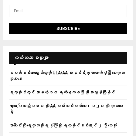
လတ်တ‌လော စာမူများ
ငပလီစစ်ဘေးရှောင်တွေကို ULA/AA စားနပ်ရိက္ခာထောက်ပံ့ပြီး ဆေးကုသ
မှုပေးနေ
ရက္ခိုင်တွင် လာမယ့် ၁၀ ရက်နေ့ကစပြီး မိုးအလွန်ကြီးနိုင်
သွားရောဂါသည် ၁၈၀ ကို AA စမ်းသပ်စစ်ဆေး၊ ၁၂၀ ကို ကုသပေး
ခဲ့
သာပေါင်းကို ရွေတုအစိုးရ ဗုံးကြဲလို့ ရက္ခိုင်စစ်ရှောင် ၂ ဦး သေဆုံး