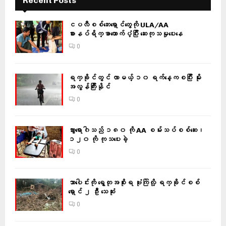
Recent Posts
ငပလီစစ်ဘေးရှောင်တွေကို ULA/AA
စားနပ်ရိက္ခာထောက်ပံ့ပြီး ဆေးကုသမှုပေးနေ
0
ရက္ခိုင်တွင် လာမယ့် ၁၀ ရက်နေ့ကစပြီး မိုး
အလွန်ကြီးနိုင်
0
သွားရောဂါသည် ၁၈၀ ကို AA စမ်းသပ်စစ်ဆေး၊
၁၂၀ ကို ကုသပေးခဲ့
0
သာပေါင်းကို ရွေတုအစိုးရ ဗုံးကြဲလို့ ရက္ခိုင်စစ်
ရှောင် ၂ ဦး သေဆုံး
0