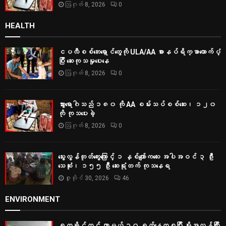
ဩဂုတ် 8, 2026
0
HEALTH
ငပလီစစ်ဘေးရှောင်တွေကို ULA/AA စားနပ်ရိက္ခာထောက်ပံ့
ပြီး ဆေးကုသမှုပေးနေ
ဩဂုတ် 8, 2026
0
သွားရောဂါသည် ၁၈၀ ကို AA စမ်းသပ်စစ်ဆေး၊ ၁၂၀
ကို ကုသပေးခဲ့
ဩဂုတ် 8, 2026
0
သွေးလွန်တုတ်ကွေးကြောင့် ၁ နှစ်ကျော်ကလေး အပါအဝင် ၃ ဦး
သေဆုံး၊ ၁၅၅ ဦး ဆေးရုံတက် ကုသနေရ
ဇူလိုင် 30, 2026
46
ENVIRONMENT
ရက္ခိုင်တွင် လာမယ့် ၁၀ ရက်နေ့ကစပြီး မိုးအလွန်ကြီး