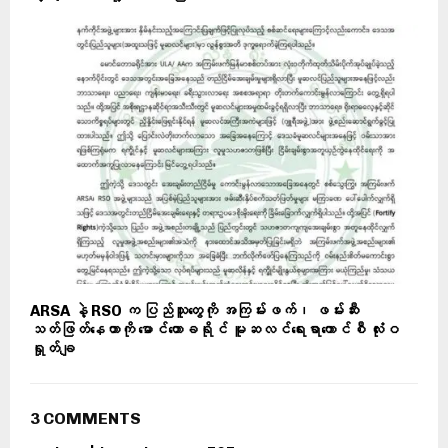
ARSA နဲ့ RSO က ပြည်သူတွေကို အကြမ်းဖက်၊ ဖမ်းဆီး
သတ်ဖြတ်နေတာကို မောင်တောခရိုင် မူဆလင်ရေးရာကောင်စီ လုံးဝ
ရှုတ်ချ
3 COMMENTS