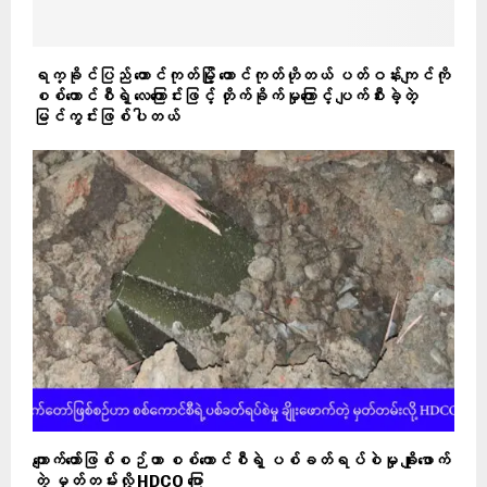
ရက္ခိုင်ပြည် တောင်ကုတ်မြို့ တောင်ကုတ်ဟိုတယ် ပတ်ဝန်းကျင်ကို
စစ်ကောင်စီရဲ့ လေကြောင်းဖြင့် တိုက်ခိုက်မှုကြောင့် ပျက်စီးခဲ့တဲ့
မြင်ကွင်းဖြစ်ပါတယ်
ကျောက်တော်ဖြစ်စဉ်ဟာ စစ်ကောင်စီရဲ့ ပစ်ခတ်ရပ်စဲမှု ချိုးဖောက်
တဲ့ မှတ်တမ်းလို့ HDCO ပြော