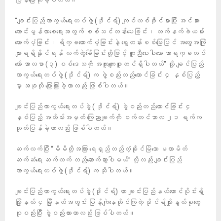
“ချင်းပြည်ကာကွယ်ရေးတပ်ဖွဲ့ (ဒိုင်ရ်) ကျစ်လစ်ခိုင်မာပြီး အင်အား
ကောင်းမွန်လာစေရေးအတွက် စစ်သင်တန်းပေးခြင်း၊ လက်နက်ခဲယမ်း
ထောက်ပံ့ခြင်း၊ ရိက္ခထောက်ပံ့ခြင်းနဲ့ ရှေ့တန်းစစ်မြေပြင် အတွေ့အကြုံ
များရရှိနိုင်ရန် လက်တွဲခေါ်ခြင်းတို့ဖြင့် ကူညီပေးပါသော အာရက္ခတပ်
တော် အာလဖာ (၃) စစ်ဒေသကို အထူးကျေးဇူးတင်ရှိပါတယ်” လို့ ချင်ပြည်
ကာကွယ်ရေးတပ်ဖွဲ့ (ဒိုင်ရ်) က ဖွဲ့စည်းတည်ထောင်ခြင်း ၄ နှစ်ပြည့်
မှာ အခုလို ပြောကြားခဲ့တာလည်း ဖြစ်ပါတယ်။
ချင်းပြည်ကာကွယ်ရေးတပ်ဖွဲ့ ( ဒိုင်ရ်) ဖွဲ့စည်းတည်ထောင်ခြင်း ၄
နှစ်ပြည့် အထိမ်းအမှတ် ကြေညာချက်ကို စက်တင်ဘာလ ၂၁ ရက်က
ထုတ်ပြန်ခဲ့တာလည်း ဖြစ်ပါတယ်။
ဆက်လက်ပြီး “မိမိတို့အကြား ရေရှည်တည်တံ့ခိုင်မြဲသော မဟာမိတ်
ဆက်ဆံရေး ဆက်လက် တည်ဆောက်သွားပါမယ်” လို့လည်း ချင်းပြည်
ကာကွယ်ရေးတပ်ဖွဲ့ (ဒိုင်ရ်) က ဆိုပါတယ်။
ချင်းပြည်ကာကွယ်ရေးတပ်ဖွဲ့ (ဒိုင်ရ်) ဟာ ချင်းပြည်နယ်တောင်ပိုင်းရှိ
မြို့နယ် ၄ မြို့နယ်အတွင်း ပြန့်ကျဲနေထိုင်ကြတဲ့ ဒိုင်ရ်မျိုးနွယ်စုတွေ
စုစည်းပြိီး ဖွဲ့စည်းထားတာလည်း ဖြစ်ပါတယ်။