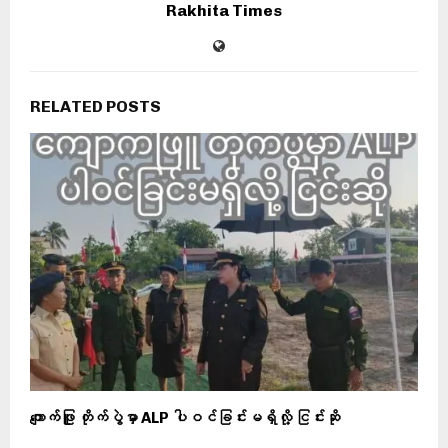
Rakhita Times
RELATED POSTS
ကျောက်ဖြူ တိုက်ပွဲမှာ ALP ပါဝင်ခြင်းမရှိလို့ ငြင်းဆို