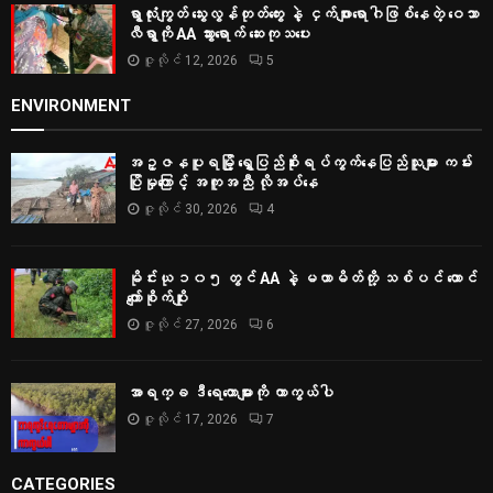
ရွာလုံးကျွတ် သွေးလွန်တုတ်ကွေး နဲ့ ငှက်ဖျားရောဂါဖြစ်နေတဲ့ ဝေသာ
လီရွာကို AA သွားရောက် ဆေးကုသပေး
ဇူလိုင် 12, 2026
5
ENVIRONMENT
အဥ္ဇနပူရမြို့ ရွှေပြည်စိုးရပ်ကွက်နေပြည်သူများ ကမ်း
ပြိုမှုကြောင့် အကူအညီ လိုအပ်နေ
ဇူလိုင် 30, 2026
4
မိုင်းယု ၁၀၅ တွင် AA နဲ့ မဟာမိတ်တို့ သစ်ပင် ထောင်
ကျော်စိုက်ပျိုး
ဇူလိုင် 27, 2026
6
အာရက္ခ ဒီရေတောများကို ကာကွယ်ပါ
ဇူလိုင် 17, 2026
7
CATEGORIES