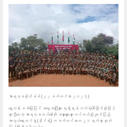
အာရက္ခတိုင်းမ်စ် (၂၂ စက်တင်ဘာ ၂၀၂၅)
ရှေ့တန်း စစ်မြေပြင် အတွေ့အကြုံများ ရရှိရန် လက်တွဲခေါ်ခြင်းတို့ဖြင့်
ကူညီပေးတဲ့ အာရက္ခတပ်တော်ကို အထူးကျေးဇူးတင်တယ်လို့ ချင်းပြည်
ကာကွယ်ရေးတပ်ဖွဲ့ (ဒိုင်ရ်) က စက်တင်ဘာလ ၂၁ ရက်မှာ ထုတ်
ပြန်ပြောဆိုခဲ့ပါတယ်။