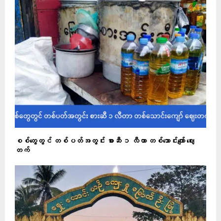
စစ်တွေတွင် တစ်ပတ်အတွင်း စားဆီ ၁ လီတာ တစ်သောင်းကျော် ဈေး
တက်