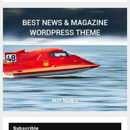
C
H
Subscrible