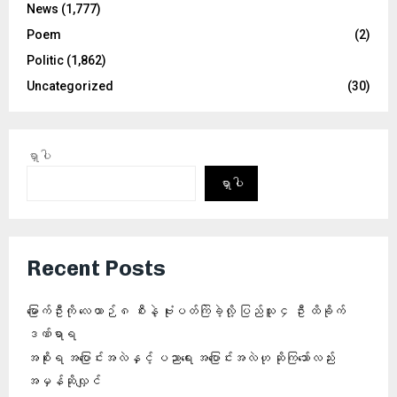
News
(1,777)
Poem
(2)
Politic
(1,862)
Uncategorized
(30)
ရှာပါ
ရှာပါ
Recent Posts
မြောက်ဦးကို လေယာဉ် ၈ စီးနဲ့ ဗုံးပတ်ကြဲခဲ့လို့ ပြည်သူ ၄ ဦး ထိခိုက်
ဒဏ်ရာရ
အစိုးရ အပြောင်းအလဲနှင့် ပညာရေး အပြောင်းအလဲဟု ဆိုကြသော်လည်း
အမှန်ဆိုလျှင်