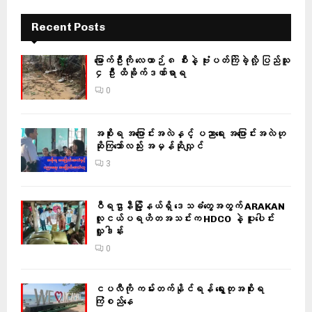
Recent Posts
မြောက်ဦးကို လေယာဉ် ၈ စီးနဲ့ ဗုံးပတ်ကြဲခဲ့လို့ ပြည်သူ
၄ ဦး ထိခိုက်ဒဏ်ရာရ
0
အစိုးရ အပြောင်းအလဲနှင့် ပညာရေး အပြောင်းအလဲဟု
ဆိုကြသော်လည်း အမှန်ဆိုလျှင်
3
ဝီရဌာနီမြို့နယ်ရှိ‌ ဒေသခံတွေအတွက် ARAKAN
လူငယ်ပရဟိတအသင်းက HDCO နဲ့ ပူးပေါင်း
လှူဒါန်း
0
ငပလီကို ကမ်းတက်နိုင်ရန် ရွေးတုအစိုးရ
ကြံစည်နေ