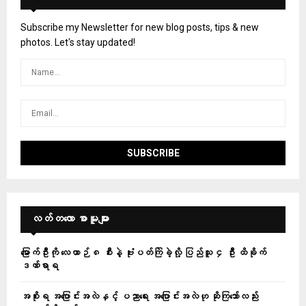
Subscribe my Newsletter for new blog posts, tips & new
photos. Let's stay updated!
လတ်တ‌လော စာမူများ
မြောက်ဦးကို လေယာဉ် ၈ စီးနဲ့ ဗုံးပတ်ကြဲခဲ့လို့ ပြည်သူ ၄ ဦး ထိခိုက်
ဒဏ်ရာရ
အစိုးရ အပြောင်းအလဲနှင့် ပညာရေး အပြောင်းအလဲဟု ဆိုကြသော်လည်း