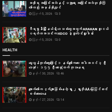
အစိုးရ အပြောင်းအလဲနှင့် ပညာရေး အပြောင်းအလဲဟု ဆိုကြ
သော်လည်း အမှန်ဆိုလျှင်
ဩဂုတ် 5, 2026
3
ဝီရဌာနီမြို့နယ်ရှိ‌ ဒေသခံတွေအတွက် ARAKAN လူငယ်
ပရဟိတအသင်းက HDCO နဲ့ ပူးပေါင်းလှူဒါန်း
ဩဂုတ် 5, 2026
0
HEALTH
သွေးလွန်တုတ်ကွေးကြောင့် ၁ နှစ်ကျော်ကလေး အပါအဝင် ၃ ဦး
သေဆုံး၊ ၁၅၅ ဦး ဆေးရုံတက် ကုသနေရ
ဇူလိုင် 30, 2026
46
ကျောက်တော်က ငှက်ဖျားဖြစ်နေတဲ့ ရွာ ၂ ရွာကို AA မြေပြင်ဆင်း
စစ်‌ဆေးပေးနေ
ဇူလိုင် 27, 2026
14