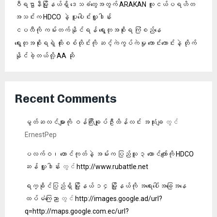
ဝီရဌာနီမြို့နယ်ရှိ‌ ဒေသခံတွေအတွက် ARAKAN လူငယ်ပရဟိတ
အသင်းက HDCO နဲ့ ပူးပေါင်းလှူဒါန်း
ငပလီကို ကမ်းတက်နိုင်ရန် ရွေးတုအစိုးရ ကြံစည်နေ
ရွေးတုအစိုးရရဲ့ ထိုးစစ်တိုင်းကို ဆင့်ကဲကွပ်ကဲမှု ကောင်းကောင်းနဲ့ တိုက်
နိုင်ခဲ့တယ်လို့ AA ဆို
Recent Comments
မွတ်ဆလင်များကို ဝန်ကြီးချုပ်ဦးထိန်လင်း အသုံးချ
တွင်
ErnestPep
ပလက်ဝ၊ တောင်ကုတ်နဲ့ အမ်းက ပြည်သူ ၃ ထောင်ကျော်ကို HDCO
ဆန် လှူဒါန်း
တွင်
http://www.rubattle.net
ရက္ခိုင်ပြည်ရှိ မြို့နယ် ၁၄ မြို့နယ်ကို အရေးပေါ်အခြေအနေ
ထပ်မံကြေညာ
တွင်
http://images.google.ad/url?
q=http://maps.google.com.ec/url?