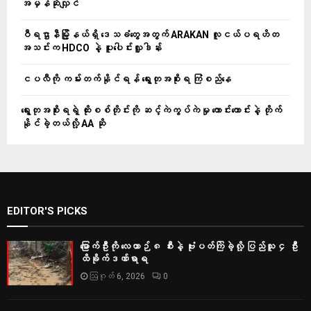
အမှန်ဆိုလျှင်
ဝီရဌာနီမြို့နယ်ရှိ‌ ဒေသခံတွေအတွက် ARAKAN လူငယ်ပရဟိတ
အသင်းက HDCO နဲ့ ပူးပေါင်းလှူဒါန်း
ငပလီကို ကမ်းတက်နိုင်ရန် ရွေးတုအစိုးရ ကြံစည်နေ
ရွေးတုအစိုးရရဲ့ ထိုးစစ်တိုင်းကို ဆင့်ကဲကွပ်ကဲမှု ကောင်းကောင်းနဲ့ တိုက်
နိုင်ခဲ့တယ်လို့ AA ဆို
EDITOR'S PICKS
မြောက်ဦးကို လေယာဉ် ၈ စီးနဲ့ ဗုံးပတ်ကြဲခဲ့လို့ ပြည်သူ ၄ ဦး
ထိခိုက်ဒဏ်ရာရ
ဩဂုတ် 6, 2026
0