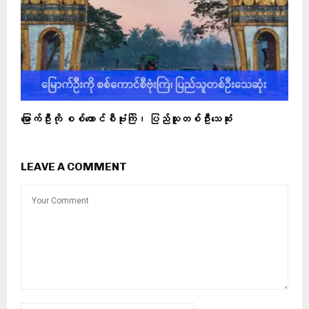
မြောက်ဦးကို စစ်ကောင်စီဗုံးကြဲ၊ ပြည်သူတစ်ဦးသေဆုံး
LEAVE A COMMENT