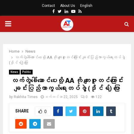
Contact
About Us
English
Facebook
Twitter
Linkedin
Youtube
Rss
PRIMARY
MENU
Home
News
လက်တွဲခေါ်ဆောင်ပေးလို့ AA ကို ကျေးဇူးတင်ကြောင်း ချင်းပြည်ကာကွယ်ရေးတပ်ဖွဲ့
(ဒိုင်ရ်) ပြော
News
Politic
လက်တွဲခေါ်ဆောင်ပေးလို့ AA ကို ကျေးဇူးတင်ကြောင်း
ချင်းပြည်ကာကွယ်ရေးတပ်ဖွဲ့ (ဒိုင်ရ်) ပြော
by
Rakhita Times
စက်တင်ဘာ 22, 2025
0
122
SHARE
0