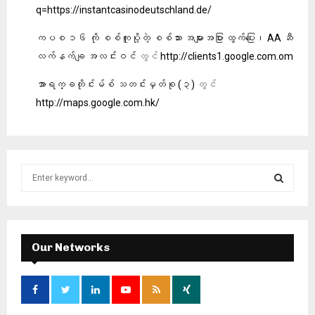
q=https://instantcasinodeutschland.de/
ကပစ ၁၆ ကို စစ်ကူပို့တဲ့ စစ်သား အများအပြား ထွက်ပြေး၊ AA ဆီ
လက်နက်ချ အလင်းဝင်
တွင်
http://clients1.google.com.om
အာရက္ခတိုင်းမ်စ် သတင်းမှတ်စု (၃)
တွင်
http://maps.google.com.hk/
S
e
a
S
r
c
E
h
Our Networks
f
A
o
r
R
: