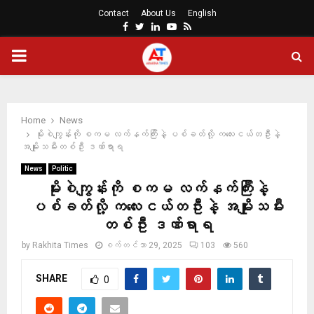
Contact
About Us
English
Facebook
Twitter
Linkedin
Youtube
Rss
PRIMARY
MENU
Home
News
မိုးစဲကျွန်းကို စကမ လက်နက်ကြီးနဲ့ ပစ်ခတ်လို့ ကလေးငယ်တဦးနဲ့
အမျိုးသမီးတစ်ဦး ဒဏ်ရာရ
News
Politic
မိုးစဲကျွန်းကို စကမ လက်နက်ကြီးနဲ့
ပစ်ခတ်လို့ ကလေးငယ်တဦးနဲ့ အမျိုးသမီး
တစ်ဦး ဒဏ်ရာရ
by
Rakhita Times
စက်တင်ဘာ 29, 2025
103
560
SHARE
0