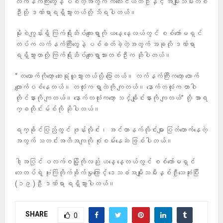
လက်နက်ကြီးတွေနဲ့ ပစ်တဲ့အတွက် ကလေးငယ်တဦးနှင့် အမျိုးသမီးတစ်
ဦးတို့ ဒဏ်ရာရရှိသွားတယ်လို့ သိရပါတယ်။
မိုးစဲကျွန်းရှိ ကြက်ရိုးဆိပ်ကျေးရွာကို ယနေ့ နေ့လယ်တွင် စစ်ကော်မရှင်
တပ်က လက်နက်ကြီးတွေနဲ့ ပစ်ခတ်ခဲ့တဲ့အတွက် အခုလို ဒဏ်ရာ
ရရှိသွားတာလို့ ကြက်ရိုးဆိပ်ကျေးရွာသားတစ်ဦးက ဆိုပါတယ်။
“ တယောက်ကိုတော့ ဆေးရုံယူသွားတယ်လို့ ပြောတယ်။ လက်နက်ကြီးကတော့ တောက်
လျောက်ပစ်နေတယ်။ တလုံးက ရွာထဲကို ကျတယ်။ နောက်တလုံးက တာဝါ
တိုင်နားကို ကျတယ်။ နောက်တလုံးကတော့ သင်္ချိုင်းနားကို ကျတယ်” လို့ အာရ
က္ခတိုင်းမ်စ်ကို ဆိုပါတယ်။
ရက္ခိုင်ပြည်တွင် ဖုန်းလိုင်း၊ အင်တာနက်လိုင်းများ ပြတ်တောက်နေတဲ့
အတွက် သတင်းအတိအကျကို စုံစမ်းနေဆဲ ဖြစ်ပါတယ်။
ဒါ့အပြင် ပလက်ဝမြို့ကိုလည်း ယနေ့ နေ့လယ်တွင် စစ်ကော်မရှင်
လေတပ်ရဲ့ ဗုံးကြဲတိုက်ခိုက်မှုကြောင့် ဒေသခံအမျိုးသမီးနှစ်ဦးသေဆုံးပြီး
(၁၉ )ဦး ဒဏ်ရာ ရရှိသွားပါတယ်။
SHARE
0