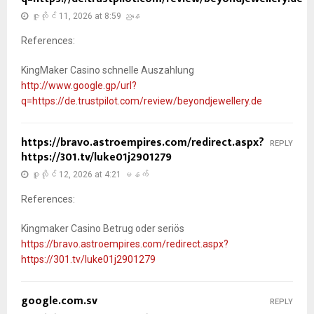
ဇူလိုင် 11, 2026 at 8:59 ညနေ
References:
KingMaker Casino schnelle Auszahlung
http://www.google.gp/url?
q=https://de.trustpilot.com/review/beyondjewellery.de
https://bravo.astroempires.com/redirect.aspx?
REPLY
https://301.tv/luke01j2901279
ဇူလိုင် 12, 2026 at 4:21 မနက်
References:
Kingmaker Casino Betrug oder seriös
https://bravo.astroempires.com/redirect.aspx?
https://301.tv/luke01j2901279
google.com.sv
REPLY