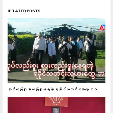
RELATED POSTS
ဆုပ်လည်းစူး စားလည်းရူးနေရတဲ့ ရခိုင်သတင်းသမားတွေ ဘဝ