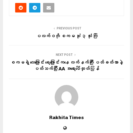
PREVIOUS POST
ပလက်ဝကို စကမ ဗုံး ၃ လုံး ကြဲ
NEXT POST
စကမရဲ့ လေကြောင်း ရေကြောင်းကနေ လက်နက်ကြီး ပတ်ခတ်တာနဲ့
ပတ်သက်ပြီး AA အရေးပေါ်ထုတ်ပြန်
Rakhita Times