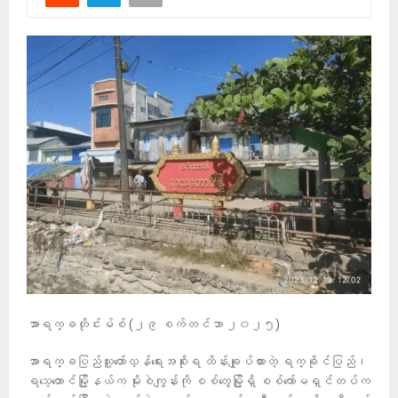
အာရက္ခတိုင်းမ်စ် (၂၉ စက်တင်ဘာ ၂၀၂၅)
အာရက္ခပြည်သူ့တော်လှန်ရေးအစိုးရ ထိန်းချုပ်ထားတဲ့ ရက္ခိုင်ပြည်၊
ရသေ့တောင်မြို့နယ်က မိုးစဲကျွန်းကို စစ်တွေမြို့ရှိ စစ်ကော်မရှင်တပ်က