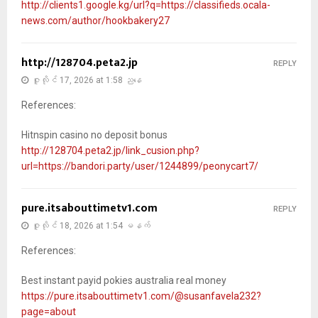
http://clients1.google.kg/url?q=https://classifieds.ocala-
news.com/author/hookbakery27
http://128704.peta2.jp
REPLY
ဇူလိုင် 17, 2026 at 1:58 ညနေ
References:
Hitnspin casino no deposit bonus
http://128704.peta2.jp/link_cusion.php?
url=https://bandori.party/user/1244899/peonycart7/
pure.itsabouttimetv1.com
REPLY
ဇူလိုင် 18, 2026 at 1:54 မနက်
References:
Best instant payid pokies australia real money
https://pure.itsabouttimetv1.com/@susanfavela232?
page=about