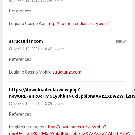
ဇူလိုင် 12, 2026 at 7:58 မနက်
References:
Legiano Casino App
http://no.thefreedictionary.com/
structurizr.com
REPLY
ဇူလိုင် 12, 2026 at 8:32 မနက်
References:
Legiano Casino Mobile
structurizr.com
https://downloader.la/view.php?
newURL=aHR0cHM6Ly9hbHN0ci5pbi9naXVzZXBwZWFiZH
ဇူလိုင် 12, 2026 at 8:39 မနက်
References:
KingMaker giropay
https://downloader.la/view.php?
newURL=aHR0cHM6Ly9hbHN0ci5pbi9naXVzZXBwZWFiZHVsbA