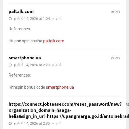
paltalk.com
REPLY
ဇူလိုင် 14, 2026 at 1:04 မနက်
References:
Hit and spin casino
paltalk.com
smartphone.ua
REPLY
ဇူလိုင် 14, 2026 at 2:20 မနက်
References:
Hitnspin bonus code
smartphone.ua
https://connect.jobteaser.com/reset_password/new?
R
organization_domain=haaga-
helia&sign_in_url=https://upangmarga.go.id/antoinebrad
ဇူလိုင် 14, 2026 at 2:30 မနက်