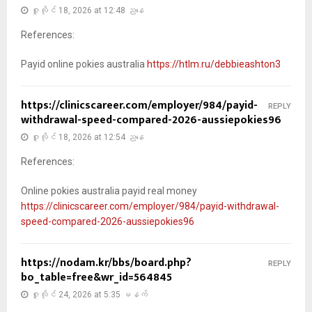
ဇူလိုင် 18, 2026 at 12:48 ညနေ
References:
Payid online pokies australia
https://htlm.ru/debbieashton3
https://clinicscareer.com/employer/984/payid-
REPLY
withdrawal-speed-compared-2026-aussiepokies96
ဇူလိုင် 18, 2026 at 12:54 ညနေ
References:
Online pokies australia payid real money
https://clinicscareer.com/employer/984/payid-withdrawal-
speed-compared-2026-aussiepokies96
https://nodam.kr/bbs/board.php?
REPLY
bo_table=free&wr_id=564845
ဇူလိုင် 24, 2026 at 5:35 မနက်