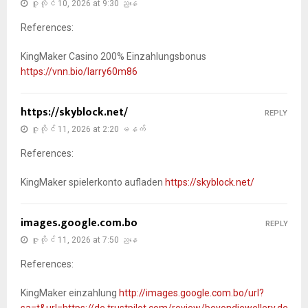
ဇူလိုင် 10, 2026 at 9:30 ညနေ
References:
KingMaker Casino 200% Einzahlungsbonus
https://vnn.bio/larry60m86
https://skyblock.net/
REPLY
ဇူလိုင် 11, 2026 at 2:20 မနက်
References:
KingMaker spielerkonto aufladen
https://skyblock.net/
images.google.com.bo
REPLY
ဇူလိုင် 11, 2026 at 7:50 ညနေ
References:
KingMaker einzahlung
http://images.google.com.bo/url?
sa=t&url=https://de.trustpilot.com/review/beyondjewellery.de