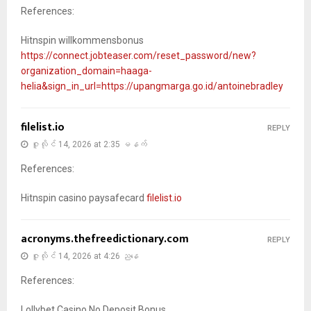
References:
Hitnspin willkommensbonus
https://connect.jobteaser.com/reset_password/new?
organization_domain=haaga-
helia&sign_in_url=https://upangmarga.go.id/antoinebradley
filelist.io
REPLY
ဇူလိုင် 14, 2026 at 2:35 မနက်
References:
Hitnspin casino paysafecard
filelist.io
acronyms.thefreedictionary.com
REPLY
ဇူလိုင် 14, 2026 at 4:26 ညနေ
References:
Lollybet Casino No Deposit Bonus