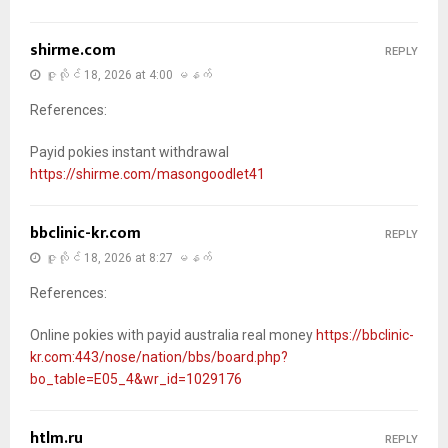
shirme.com
REPLY
ဇူလိုင် 18, 2026 at 4:00 မနက်
References:
Payid pokies instant withdrawal
https://shirme.com/masongoodlet41
bbclinic-kr.com
REPLY
ဇူလိုင် 18, 2026 at 8:27 မနက်
References:
Online pokies with payid australia real money
https://bbclinic-
kr.com:443/nose/nation/bbs/board.php?
bo_table=E05_4&wr_id=1029176
htlm.ru
REPLY