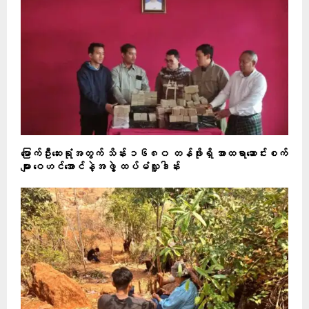
မြောက်ဦးဆေးရုံအတွက် သိန်း ၁၆၈၀ တန်ဖိုးရှိ အာထရာဆောင်းစက်
များ ဝေဟင်အောင်နဲ့အဖွဲ့ ထပ်မံလှူဒါန်း