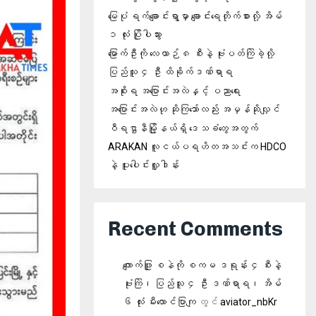
မြေပုံ ရက်ချောင်းရွာမှာ ချောင်းရေတိုက်စားလို့ အိမ်
၁ လုံး ပြိုပါသွား
မြောက်ဦးကို လေယာဉ် ၈ စီးနဲ့ ဗုံးပတ်ကြဲခဲ့လို့
ပြည်သူ ၄ ဦး ထိခိုက်ဒဏ်ရာရ
အစိုးရ အပြောင်းအလဲနှင့် ပညာရေး
အပြောင်းအလဲဟု ဆိုကြသော်လည်း အမှန်ဆိုလျှင်
ဝီရဌာနီမြို့နယ်ရှိ‌ ဒေသခံတွေအတွက်
ARAKAN လူငယ်ပရဟိတအသင်းက HDCO
နဲ့ ပူးပေါင်းလှူဒါန်း
Recent Comments
ကျောက်ဖြူ စနဲကို စကမ ဒရုန်း ၄ စီးနဲ့
ဗုံးကြဲ၊ ပြည်သူ ၄ ဦး ဒဏ်ရာရ၊ အိမ်
၆ လုံး မီးလောင်ပြာကျ
တွင်
aviator_nbKr