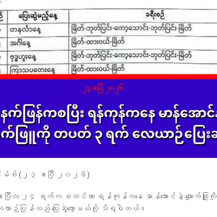
်းမ်စ် (၂၃ ဧပြီ ၂၀၂၆)
ြီလ ၂၄ ရက်က စတင်ကာ ရန်ကုန်ကနေ မာန်အောင်နဲ့ ကျောက်ဖြူက
 လေယာဉ်ပြန်လည် ပြေးဆွဲတော့မယ်လို့ သိရပါတယ်။