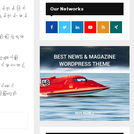
c
E
h
-ရန်ကုန် ဖြစ်
Our Networks
f
A
့ ရန်ကုန်-မာန်
o
r
R
:
့ ပြေးဆွဲရတာ
C
H
ကျောက်ဖြူ
ုင်းမှာ လေယာဉ်
်းဆောင်
ု့တွေကို