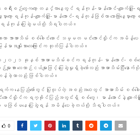
့နဲ့ ခရီးစဉ်တွေကတော့ တနင်္လာနေ့တွင် ရန်ကုန်-မာန်အောင်-ကျောက်ဖြူ
နေ့မှာတော့ ရန်ကုန်-ကျောက်ဖြူ-မာန်အောင်-ရန်ကုန်ဖြစ်ကာ သောကြာနေ့မှာတော
ြူ-ရန်ကုန် ပြေးဆွဲမယ်လို့ သိရပါတယ်။
ဲတာဟာ အာဏာသိမ်း စစ်ခေါင်းဆောင် သမ္မတ မင်းအောင်လှိုင်က အမိန့်ပေးလို
မြန်မာအမျိုးသားလေကြောင်းက ထုတ်ပြန်ပါတယ်။
ု့ကို ၂၀၂၁ ခုနှစ် အာဏာမသိမ်းခင်က ရန်ကုန်- မာန်အောင်- စစ်တွေ-
်များအား လေယာဉ်ငယ်များဖြင့် ပြေးဆွဲမှုရှိခဲ့သော်လည်း အာဏာသိမ်းပြီးနောက်ပိ
ပ်တန့်ခဲ့တာလည်း ဖြစ်ပါတယ်။
 နေပြည်တော်တွင် ပြုလုပ်တဲ့ အစည်းအဝေးတွင် အာဏာသိမ်း စစ်ခေါင
င်လှိုင်က ရက္ခိုင်ပြည်အတွင်းရှိ စစ်တွေ၊ မာန်အောင်နဲ့ ကျောက်ဖြူမြိ
်းများ မဖြစ်မနေ ပြေးဆွဲရန် အမိန့်ပေးခဲ့တယ်လို့ သိရပါတယ်။
0