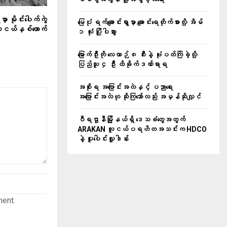
မှာ မိုင်းပေါက်ကွဲ
မြေပုံ ရက်ချောင်းရွာမှာ ချောင်းရေတိုက်စားလို့ အိမ်
ူငယ်နှစ်ယောက်
၁ လုံး ပြိုပါသွား
မြောက်ဦးကို လေယာဉ် ၈ စီးနဲ့ ဗုံးပတ်ကြဲခဲ့လို့
ပြည်သူ ၄ ဦး ထိခိုက်ဒဏ်ရာရ
အစိုးရ အပြောင်းအလဲနှင့် ပညာရေး
အပြောင်းအလဲဟု ဆိုကြသော်လည်း အမှန်ဆိုလျှင်
ဝီရဌာနီမြို့နယ်ရှိ‌ ဒေသခံတွေအတွက်
ARAKAN လူငယ်ပရဟိတအသင်းက HDCO
နဲ့ ပူးပေါင်းလှူဒါန်း
ment.