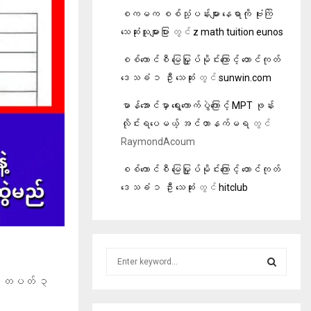
စကမက စစ်သုံ့ပန်းများ နေရာကို ဗုံးကြဲ
သေဆုံးသူများပြား
တွင်
z math tuition eunos
စစ်ကောင်စီ မြေမြှုပ်မိုင်းကြောင့် တောင်ကုတ်
ဒေသခံ ၁ ဦး သေဆုံး
တွင်
sunwin.com
မာန်အောင်မှာ ရွေးကောက်ပွဲကြောင့် MPT ဖုန်း
လိုင်းရပေမယ့် အင်တာနက်မရ
တွင်
RaymondAcoum
စစ်ကောင်စီ မြေမြှုပ်မိုင်းကြောင့် တောင်ကုတ်
ဒေသခံ ၁ ဦး သေဆုံး
တွင်
hitclub
S
e
ို တပတ် ၃
a
S
r