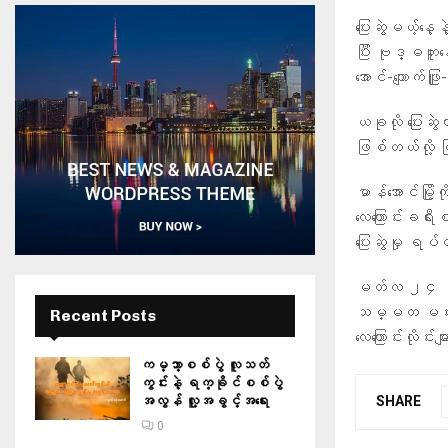
ပြေးဆွဲမယ့်နေ
ပြီး ဗုဒ္ဓဟူး
အောင်-ကျောက်ဖ
ယခုလို ပြေးဆွ
ဖြစ်တယ်လို့ 
မာန်အောင်မြိ
လေကြောင်းခရီးစဉ
ပြေးဆွဲမှု ရ
မတ်လ ၂၄ ရက်က
သမ္မတ မင်းအော
Recent Posts
လေကြောင်းလိုင
ကမ္ဘာ့စစ်ပွဲ လူသတ်
ကွင်းနဲ့ ရက္ခိုင်စစ်ပွဲ
SHARE
အလွန် လူ့အခွင့်အရေး
0