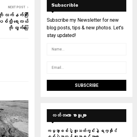
Subscrible
NEXT POST
ို လက်နက်ကြီး
Subscribe my Newsletter for new
ပစ်လို့ ရေလယ်
blog posts, tips & new photos. Let's
ကို ထွက်ပြေး
stay updated!
လတ်တ‌လော စာမူများ
ကမ္ဘာ့စစ်ပွဲ လူသတ်ကွင်းနဲ့ ရက္ခိုင်
စစ်ပွဲအလွန် လူ့အခွင့်အရေး