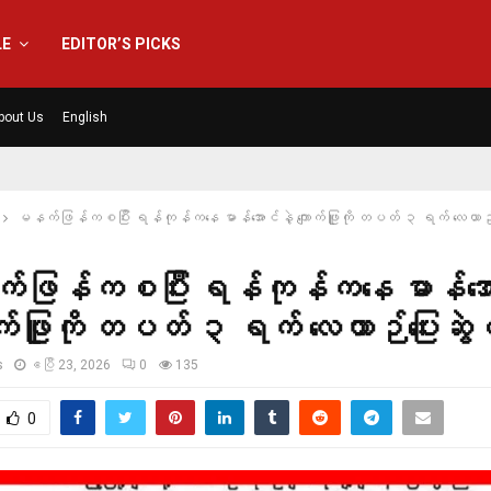
LE
EDITOR’S PICKS
bout Us
English
မနက်ဖြန်ကစပြီး ရန်ကုန်ကနေ မာန်အောင်နဲ့ ကျောက်ဖြူကို တပတ် ၃ ရက် လေယာဉ်
ဖြန်ကစပြီး ရန်ကုန်ကနေ မာန်အော
ာက်ဖြူကို တပတ် ၃ ရက် လေယာဉ်ပြေးဆွ
s
ဧပြီ 23, 2026
0
135
0