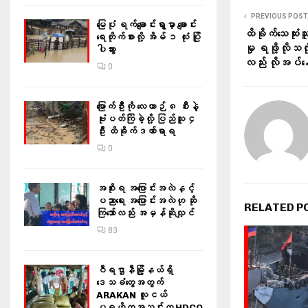
PREVIOUS POST
မြေပုံ ရက်ချောင်းရွာမှာ ချောင်း
ထိခိုက်သေဆုံး
ရေတိုက်စားလို့ အိမ် ၁ လုံး ပြို
မှု ရဖို့လိုသလိ
ပါသွား
လည်း လိုအပ်န
0
မြောက်ဦးကို လေယာဉ် ၈ စီးနဲ့
ဗုံးပတ်ကြဲခဲ့လို့ ပြည်သူ ၄
ဦး ထိခိုက်ဒဏ်ရာရ
0
အစိုးရ အပြောင်းအလဲနှင့်
ပညာရေး အပြောင်းအလဲဟု ဆို
RELATED P
ကြသော်လည်း အမှန်ဆိုလျှင်
83
ဝီရဌာနီမြို့နယ်ရှိ‌
ဒေသခံတွေအတွက်
ARAKAN လူငယ်
ပရဟိတအသင်းက HDCO