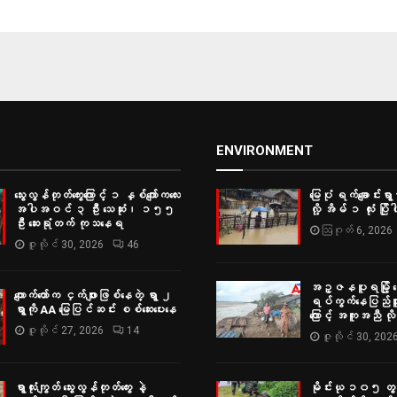
ENVIRONMENT
သွေးလွန်တုတ်ကွေးကြောင့် ၁ နှစ်ကျော်ကလေး
မြေပုံ ရက်ချောင်းရွာမ
အပါအဝင် ၃ ဦး သေဆုံး၊ ၁၅၅
လို့ အိမ် ၁ လုံး ပြိုပါ
ဦး ဆေးရုံတက် ကုသနေရ
ဩဂုတ် 6, 2026
ဇူလိုင် 30, 2026
46
အဥ္ဇနပူရမြို့ ရွှ
ကျောက်တော်က ငှက်ဖျားဖြစ်နေတဲ့ ရွာ ၂
ရပ်ကွက်နေပြည်သူမျ
ရွာကို AA မြေပြင်ဆင်း စစ်‌ဆေးပေးနေ
ကြောင့် အကူအညီ လ
ဇူလိုင် 27, 2026
14
ဇူလိုင် 30, 202
ရွာလုံးကျွတ် သွေးလွန်တုတ်ကွေး နဲ့
မိုင်းယု ၁၀၅ တွင