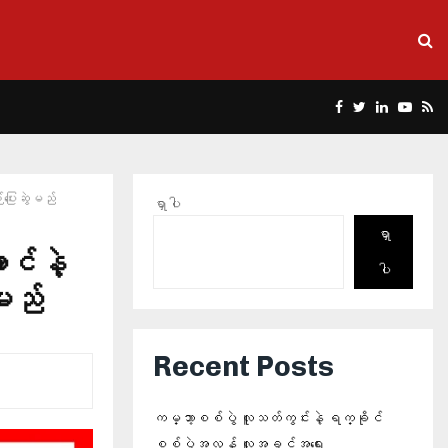
Facebook
Twitter
Linkedin
Yout
Rs
ပြေးဆွဲမည်
ရှာပါ
ရှာ
င်နဲ့
ပါ
ဲမည်
Recent Posts
ကမ္ဘာ့စစ်ပွဲ လူသတ်ကွင်းနဲ့ ရက္ခိုင်
စစ်ပွဲအလွန် လူ့အခွင့်အရေး