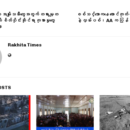
သူ အမျိုးသမီးတွေအတွက် တရားမျှတ
စစ်သင်္ဘောကနေ တောင်ကုတ်က
ု စိတ်ပိုင်းဆိုင်ရာ ကုစားမှုတွေ
နဲ့ လှမ်းပစ်၊ AA က ပြန်
ေ
Rakhita Times
OSTS