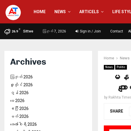
HOME
NEWS
ARTICELS
LIFE STY
C
Sittwe
ဩဂုတ် 7, 2026
Sign in / Join
Contact
A
26.9
Home
News
Archives
News
Politic
မနက်
ဩဂုတ် 2026
ဇူလိုင် 2026
ကျေ
ဇွန် 2026
by
Rakhita Time
မေ 2026
ဧပြီ 2026
SHARE
မတ် 2026
ဖေ‌ဖော်ဝါရီ 2026