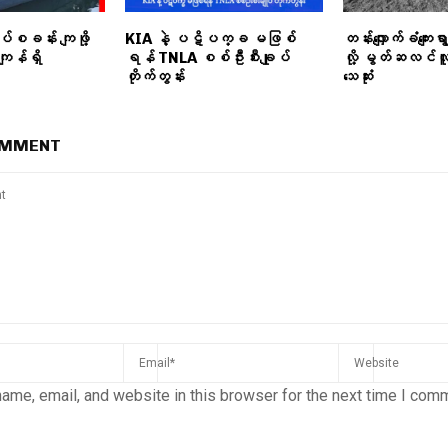
တပ်စခန်း ကျဖို့
KIA နဲ့ ပဋိပက္ခ မဖြစ်
တန်းလျှောက်ခံကျေးရွာ
ျန်ရှိ
ရန် TNLA စစ်ဦးစီးချုပ်
လို့ မွတ်ဆလင်လ
တိုက်တွန်း
သေဆုံး
OMMENT
ame, email, and website in this browser for the next time I com