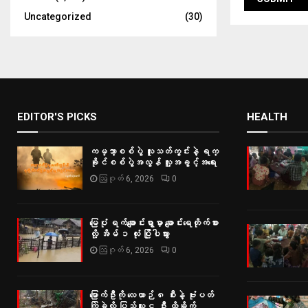
Uncategorized
(30)
EDITOR'S PICKS
HEALTH
ကမ္ဘာ့စစ်ပွဲ လူသတ်ကွင်းနဲ့ ရက္
ခိုင်စစ်ပွဲအလွန် လူ့အခွင့်အရေး
ဩဂုတ် 6, 2026
0
မြေပုံ ရက်ချောင်းရွာမှာ ချောင်းရေတိုက်စား
လို့ အိမ် ၁ လုံး ပြိုပါသွား
ဩဂုတ် 6, 2026
0
မြောက်ဦးကို လေယာဉ် ၈ စီးနဲ့ ဗုံးပတ်
ကြဲခဲ့လို့ ပြည်သူ ၄ ဦး ထိခိုက်