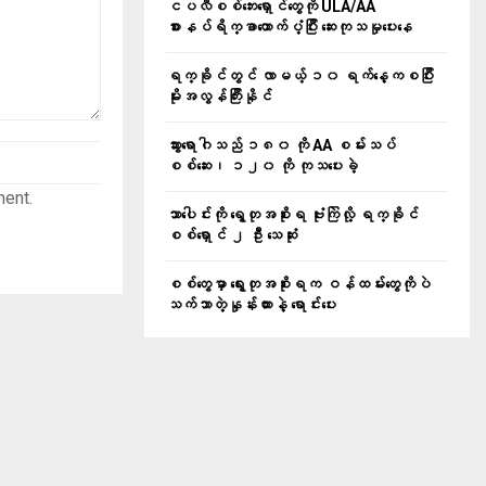
ငပလီစစ်ဘေးရှောင်တွေကို ULA/AA
စားနပ်ရိက္ခာထောက်ပံ့ပြီး ဆေးကုသမှုပေးနေ
ရက္ခိုင်တွင် လာမယ့် ၁၀ ရက်နေ့ကစပြီး
မိုးအလွန်ကြီးနိုင်
သွားရောဂါသည် ၁၈၀ ကို AA စမ်းသပ်
စစ်ဆေး၊ ၁၂၀ ကို ကုသပေးခဲ့
ment.
သာပေါင်းကို ရွေတုအစိုးရ ဗုံးကြဲလို့ ရက္ခိုင်
စစ်ရှောင် ၂ ဦး သေဆုံး
စစ်တွေမှာ ရွေးတုအစိုးရက ဝန်ထမ်းတွေကိုပဲ
သက်သာတဲ့နှုန်းထားနဲ့ ရောင်းပေး