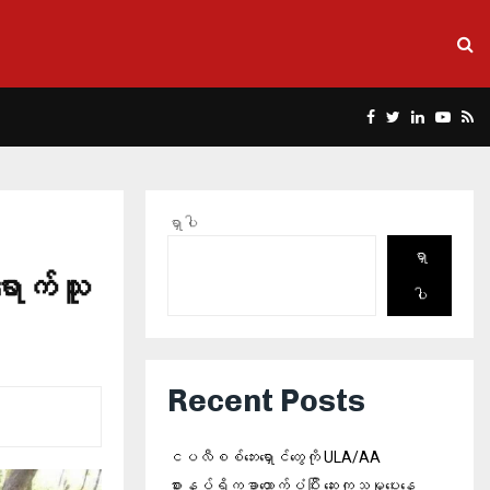
Facebook
Twitter
Linkedin
Yout
Rs
ရှာပါ
ရှာ
ောက်သူ
ပါ
Recent Posts
ငပလီစစ်ဘေးရှောင်တွေကို ULA/AA
စားနပ်ရိက္ခာထောက်ပံ့ပြီး ဆေးကုသမှုပေးနေ