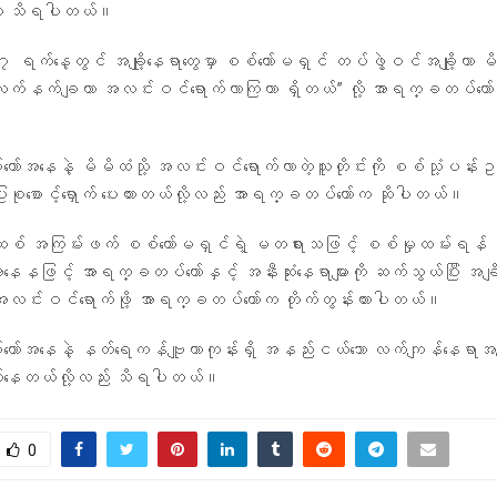
်လို့ သိရပါတယ်။
၇ ရက်နေ့တွင် အချို့နေရာတွေမှာ စစ်ကော်မရှင် တပ်ဖွဲ့ဝင်အချို့ဟာ မိ
 လက်နက်ချကာ အလင်းဝင်ရောက်လာကြတာ ရှိတယ်” လို့ အာရက္ခတပ်တော
်အနေနဲ့ မိမိထံသို့ အလင်းဝင်ရောက်လာတဲ့သူတိုင်းကို စစ်သုံ့ပန်
 ပြုစုစောင့်ရှောက် ပေးထားတယ်လို့လည်း အာရက္ခတပ်တော်က ဆိုပါတယ်။
ဖက်ဆစ် အကြမ်းဖက် စစ်ကော်မရှင်ရဲ့ မတရားသဖြင့် စစ်မှုထမ်းရန် စု
ေနဖြင့် အာရက္ခတပ်တော်နှင့် အနီးဆုံးနေရာများကို ဆက်သွယ်ပြီး အချ
င်းဝင်ရောက်ဖို့ အာရက္ခတပ်တော်က တိုက်တွန်းထားပါတယ်။
်အနေနဲ့ နတ်ရေကန်ဗျူဟာကုန်းရှိ အနည်းငယ်သော လက်ကျန်နေရာအချို့
က်နေတယ်လို့လည်း သိရပါတယ်။
0