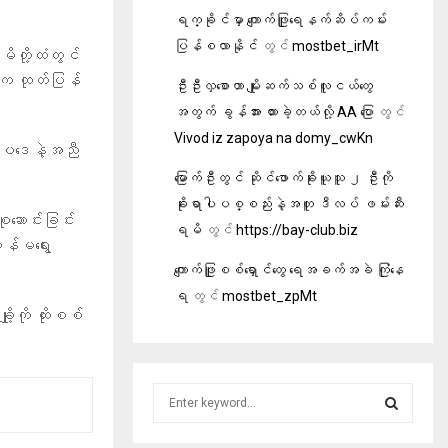
ရက္ခိုင်မှာ ကျောက်ဖြူရေနက်ဆိပ်ကမ်း
ပြန်စလာနိုင်
တွင်
mostbet_irMt
မိတို့ထံတွင်
်က ထုတ်ပြန်
ဦးဦးလှစောဟာ မျိုးဆက်သစ်လူငယ်တွေ
အတွက် ခွန်အား ထားခဲ့တယ်လို့ AA ပြော
တွင်
Vivod iz zapoya na domy_cwKn
းဥပဒေနဲ့အညီ
မြောက်ဦးတွင် ဆိုင်ဖောက်ခိုးယူသူ ၂ ဦးကို
ခိုးရာပါပစ္စည်းနဲ့အတူ ဒီလပ် ဖမ်းဆီး
ဆောင်းခြင်း
ရမိ
တွင်
https://bay-club.biz
ိန်မရွေး
ကျောက်ဖြူစစ်ရှောင်တွေ ရေအခက်အခဲ ကြုံနေ
ရ
တွင်
mostbet_zpMt
ကို ထိုးစစ်
S
e
a
S