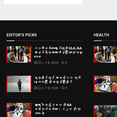
EDITOR'S PICKS
HEALTH
ငပလီစစ်ဘေးရှောင်တွေကို ULA/AA
စားနပ်ရိက္ခာထောက်ပံ့ပြီး ဆေးကုသမှု
ပေးနေ
ဩဂုတ် 8, 2026
0
ရက္ခိုင်တွင် လာမယ့် ၁၀ ရက်
နေ့ကစပြီး မိုးအလွန်ကြီးနိုင်
ဩဂုတ် 8, 2026
0
သွားရောဂါသည် ၁၈၀ ကို AA
စမ်းသပ်စစ်ဆေး၊ ၁၂၀ ကို ကု
သပေးခဲ့