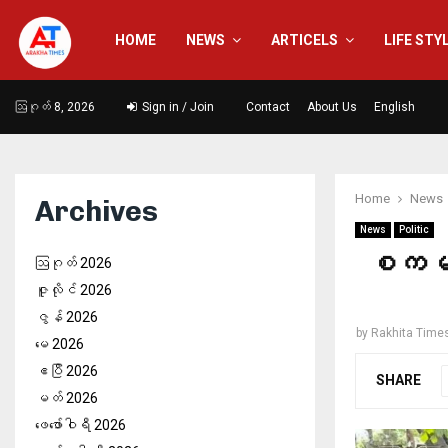
HOME
NEWS
ARTICELS
LIFE STY
ဩဂုတ် 8, 2026
Sign in / Join
Contact
About Us
English
Home
News
Archives
News
Politic
စကမ တ
ဩဂုတ် 2026
ဇူလိုင် 2026
ဇွန် 2026
by
Rakhita Time
မေ 2026
ဧပြီ 2026
SHARE
မတ် 2026
ဖေ‌ဖော်ဝါရီ 2026