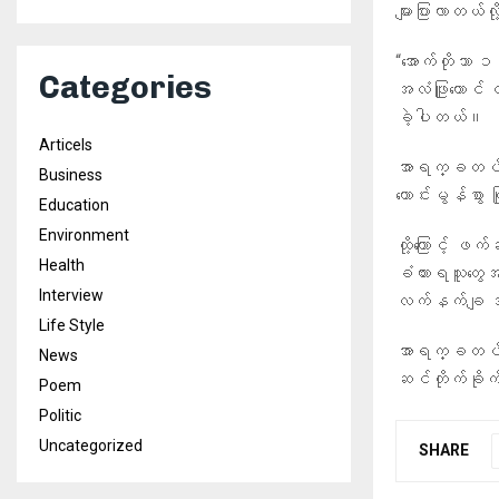
များပြားလာတယ
“အောက်တိုဘာ ၁
Categories
အလံဖြူထောင်
ခဲ့ပါတယ်။
Articels
အာရက္ခတပ်တော
Business
ကောင်းမွန်စွာ
Education
Environment
ထို့ကြောင့် 
Health
ခံထားရသူတွေအန
Interview
လက်နက်ချ အလ
Life Style
အာရက္ခတပ်တော
News
ဆင်တိုက်ခို
Poem
Politic
Uncategorized
SHARE