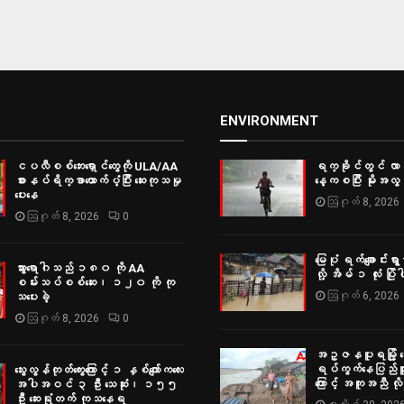
ENVIRONMENT
ငပလီစစ်ဘေးရှောင်တွေကို ULA/AA
ရက္ခိုင်တွင် လ
စားနပ်ရိက္ခာထောက်ပံ့ပြီး ဆေးကုသမှု
နေ့ကစပြီး မိုးအလွန
ပေးနေ
ဩဂုတ် 8, 2026
ဩဂုတ် 8, 2026
0
မြေပုံ ရက်ချောင်းရွာမ
သွားရောဂါသည် ၁၈၀ ကို AA
လို့ အိမ် ၁ လုံး ပြိုပါ
စမ်းသပ်စစ်ဆေး၊ ၁၂၀ ကို ကု
ဩဂုတ် 6, 2026
သပေးခဲ့
ဩဂုတ် 8, 2026
0
အဥ္ဇနပူရမြို့ ရွှ
ရပ်ကွက်နေပြည်သူမျ
သွေးလွန်တုတ်ကွေးကြောင့် ၁ နှစ်ကျော်ကလေး
ကြောင့် အကူအညီ လ
အပါအဝင် ၃ ဦး သေဆုံး၊ ၁၅၅
ဦး ဆေးရုံတက် ကုသနေရ