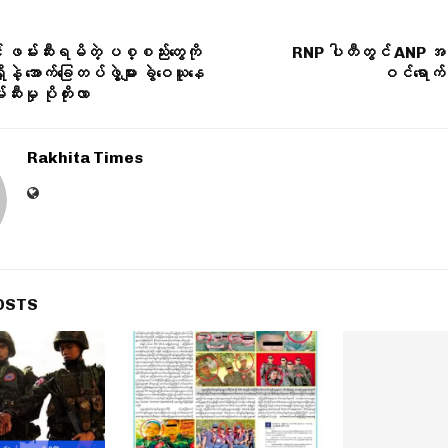
် ဖမ်းဆီးရမိတဲ့ ပစ္စည်းတွေကို
RNP ပါတီတွင် ANP အမတ
 အောက်ခြေတပ်ဖွဲ့များ ခွဲဝေယူနေ
ဝင်ရောက်
ီးမှု ပိုတိုးလာ
Rakhita Times
OSTS