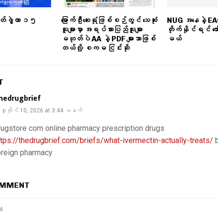
တ်ဖွဲ့တာ ၁၅
မြောက်ဦးဆေးရုံဖြစ်စဉ်တွင် သေဆုံး
NUG အနေနဲ့ EAO တ
သူများမှာ အရပ်သားပြည်သူများ
တိုက်နိုင်ရင် တော
မဟုတ်ပဲ AA နဲ့ PDF များသာဖြစ်
မယ်
တယ်လို့ စကမ ငြင်းဆို
T
hedrugbrief
ဇူလိုင် 10, 2026 at 3:44 မနက်
rugstore com online pharmacy prescription drugs
ttps://thedrugbrief.com/briefs/what-ivermectin-actually-treats/
b
oreign pharmacy
OMMENT