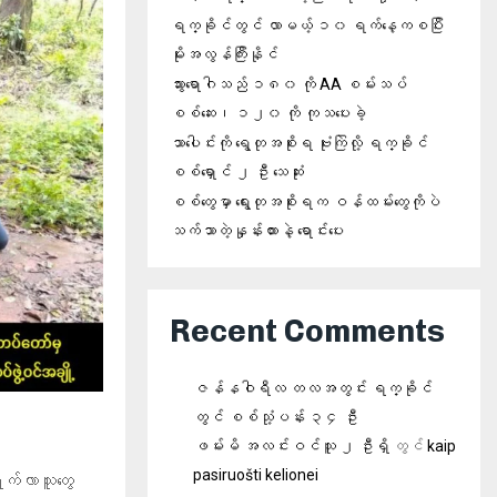
ရက္ခိုင်တွင် လာမယ့် ၁၀ ရက်နေ့ကစပြီး
မိုးအလွန်ကြီးနိုင်
သွားရောဂါသည် ၁၈၀ ကို AA စမ်းသပ်
စစ်ဆေး၊ ၁၂၀ ကို ကုသပေးခဲ့
သာပေါင်းကို ရွေတုအစိုးရ ဗုံးကြဲလို့ ရက္ခိုင်
စစ်ရှောင် ၂ ဦး သေဆုံး
စစ်တွေမှာ ရွေးတုအစိုးရက ဝန်ထမ်းတွေကိုပဲ
သက်သာတဲ့နှုန်းထားနဲ့ ရောင်းပေး
Recent Comments
ဇန်နဝါရီလ တလအတွင်း ရက္ခိုင်
တွင် စစ်သုံ့ပန်း ၃၄ ဦး
ဖမ်းမိ အလင်းဝင်သူ ၂ ဦးရှိ
တွင်
kaip
pasiruošti kelionei
က်လာသူတွေ