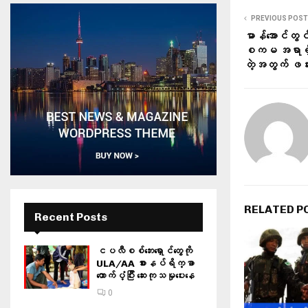
PREVIOUS POST
မာန်အောင်တွင
စကမ အရာရှိနဲ့
တဲ့အတွက် ဖမ်းဆ
RELATED P
Recent Posts
ငပလီစစ်ဘေးရှောင်တွေကို
ULA/AA စားနပ်ရိက္ခာ
ထောက်ပံ့ပြီး ဆေးကုသမှုပေးနေ
0