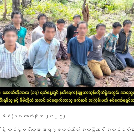
းမ်စ် (၁၈ အောက်တိုဘာ ၂၀၂၅)
ဲ့ တပ်ဖွဲ့ဝင်တွေဟာ အာရက္ခတပ်တော်ထံ အလံဖြူထောင် အလင်းဝင်ရော