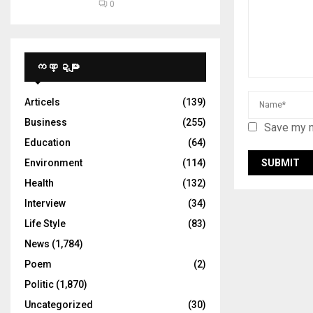
0
ကဏ္ဍများ
Articels
(139)
Business
(255)
Save my n
Education
(64)
Environment
(114)
Health
(132)
Interview
(34)
Life Style
(83)
News
(1,784)
Poem
(2)
Politic
(1,870)
Uncategorized
(30)