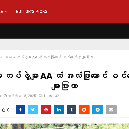
LE
EDITOR’S PICKS
စကမ တပ်ဖွဲ့များ AA ထံ အလံဖြူထောင် ဝင်ရောက်သူ များပြားလာ
ပ်ဖွဲ့များ AA ထံ အလံဖြူထောင် ဝင်ရ
များပြားလာ
s
အောက်တိုဘာ 18, 2025
1
132
0