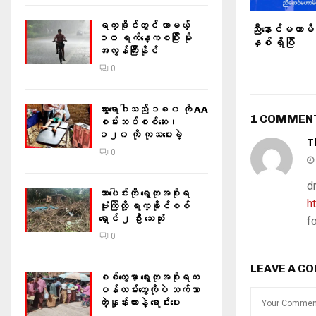
ရက္ခိုင်တွင် လာမယ့်
ညီနောင်မဟာမိ
၁၀ ရက်နေ့ကစပြီး မိုး
နှစ် ရှိပြီ
အလွန်ကြီးနိုင်
0
သွားရောဂါသည် ၁၈၀ ကို AA
1 COMMEN
စမ်းသပ်စစ်ဆေး၊
၁၂၀ ကို ကုသပေးခဲ့
T
0
d
သာပေါင်းကို ရွေတုအစိုးရ
h
ဗုံးကြဲလို့ ရက္ခိုင်စစ်
ရှောင် ၂ ဦး သေဆုံး
f
0
LEAVE A C
စစ်တွေမှာ ရွေးတုအစိုးရက
ဝန်ထမ်းတွေကိုပဲ သက်သာ
တဲ့နှုန်းထားနဲ့ ရောင်းပေး