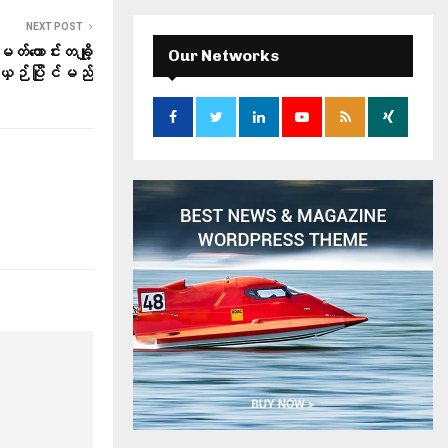
r
NEXT POST
c
E
h
်ဟောင်းတချို့
Our Networks
f
ယှဉ်ပြိုင်မည်
A
o
r
R
:
C
H