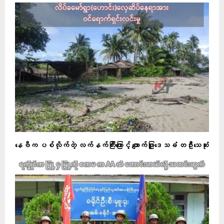
နေဗီက ပစ်လိုက်တဲ့ လက်နက်ကြီးကြောင့် ကျောက်ဖြူဒေသခံ တဦးသေဆုံး