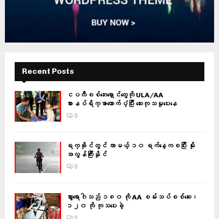
Recent Posts
ငပလီစစ်ဘေးရှောင်တွေကို ULA/AA
စားနပ်ရိက္ခာထောက်ပံ့ပြီး ဆေးကုသမှုပေးနေ
0
ရက္ခိုင်တွင် လာမယ့် ၁၀ ရက်နေ့ကစပြီး မိုး
အလွန်ကြီးနိုင်
0
သွားရောဂါသည် ၁၈၀ ကို AA စမ်းသပ်စစ်ဆေး၊
၁၂၀ ကို ကုသပေးခဲ့
0