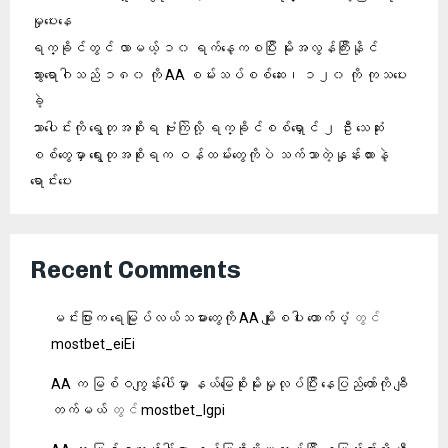
မှုပေးနေ
ရက္ခိုင်တွင် လာမယ့် ၁၀ ရက်နေ့ကစပြီး မိုးအလွန်ကြီးနိုင်
သွားရောဂါသည် ၁၈၀ ကို AA စမ်းသပ်စစ်ဆေး၊ ၁၂၀ ကို ကုသပေး
ခဲ့
သာပေါင်းကို ရွေတုအစိုးရ ဗုံးကြဲလို့ ရက္ခိုင်စစ်ရှောင် ၂ ဦး သေဆုံး
စစ်တွေမှာ ရွေးတုအစိုးရက ဝန်ထမ်းတွေကိုပဲ သက်သာတဲ့နှုန်းထားနဲ့
ရောင်းပေး
Recent Comments
မင်းပြားက ရေမြုပ်လယ်သမားတွေကို AA မျိုးစပါး ထောက်ပံ့
တွင်
mostbet_eiEi
AA က မြစ်ဝကျွန်းပေါ်မှာ နယ်မြေစိုးမိုးမှုလုပ်ပြီး နေပြည်တော်ကို ချီ
တက်မယ်
တွင်
mostbet_lgpi