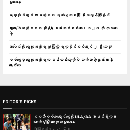
မှုပေးနေ
ရက္ခိုင်တွင် လာမယ့် ၁၀ ရက်နေ့ကစပြီး မိုးအလွန်ကြီးနိုင်
သွားရောဂါသည် ၁၈၀ ကို AA စမ်းသပ်စစ်ဆေး၊ ၁၂၀ ကို ကုသပေး
ခဲ့
သာပေါင်းကို ရွေတုအစိုးရ ဗုံးကြဲလို့ ရက္ခိုင်စစ်ရှောင် ၂ ဦး သေဆုံး
စစ်တွေမှာ ရွေးတုအစိုးရက ဝန်ထမ်းတွေကိုပဲ သက်သာတဲ့နှုန်းထားနဲ့
ရောင်းပေး
EDITOR'S PICKS
ငပလီစစ်ဘေးရှောင်တွေကို ULA/AA စားနပ်ရိက္ခာ
ထောက်ပံ့ပြီး ဆေးကုသမှုပေးနေ
ဩဂုတ် 8, 2026
0