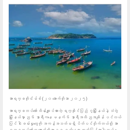
အာရက္ခတိုင်းမ်စ် (၂၀ အောက်တိုဘာ ၂၀၂၅)
အာရက္ခတပ်တော် ထိန်းချုပ်ထားတဲ့ ရက္ခိုင်ပြည် ဂွမြို့နယ်နဲ့ သံတွဲ
မြို့နယ်မှာ ည ၆ နာရီကနေ မနက် ၆ နာရီအထိ ညအချိန် ပင်လယ်
ပြင် ငါးဖမ်းမှုတွေကို အကန့်အသတ်မရှိ ပိတ်ပင်လိုက်တယ်လို့ အာ