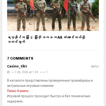
ရက္ခိုင်က မြို့ ၄ မြို့ကို စကမ က AA ထံ တောင်းတယ်လို့
သတင်းထွက်
7 COMMENTS
Casino_tikt
REPLY
မတ် 28, 2026 at 1:33 မနက်
В каталоге представлены проверенные провайдеры и
актуальные игровые новинки.
Пинко Казино
Игровой процесс проходит быстро и без технических
задержек.