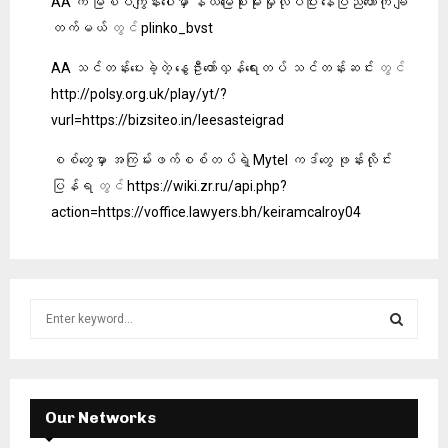
AA က မြစ်ဝကျွန်းပေါ်မှာ နယ်မြေစိုးမိုးမှုလုပ်ပြီး နေပြည်တော်ကို ချီ
တက်မယ်
တွင်
plinko_bvst
AA သင်တန်းပေးခဲ့တဲ့ နွေဦးတော်လှန်ရေးတပ် သင်တန်းဆင်း
တွင်
http://polsy.org.uk/play/yt/?
vurl=https://bizsiteo.in/leesasteigrad
စစ်တွေမှာ အကြမ်းဖက်စစ်တပ်ရဲ့ Mytel ကဒ်တွေ ဖုန်းလိုင်း
ပြန်ရ
တွင်
https://wiki.zr.ru/api.php?
action=https://voffice.lawyers.bh/keiramcalroy04
S
e
a
S
r
c
E
h
Our Networks
f
A