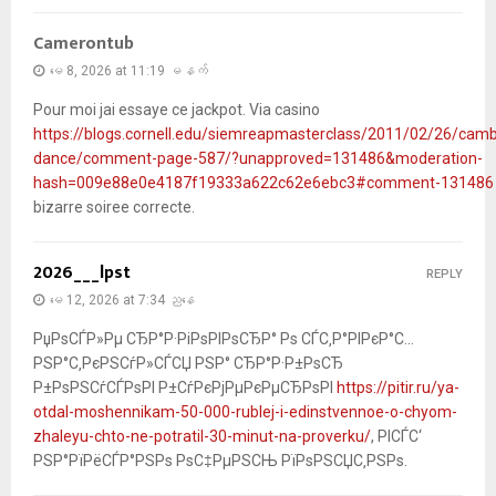
Camerontub
မေ 8, 2026 at 11:19 မနက်
Pour moi jai essaye ce jackpot. Via casino
https://blogs.cornell.edu/siemreapmasterclass/2011/02/26/camb
dance/comment-page-587/?unapproved=131486&moderation-
hash=009e88e0e4187f19333a622c62e6ebc3#comment-131486
bizarre soiree correcte.
2026___lpst
REPLY
မေ 12, 2026 at 7:34 ညနေ
РџРѕСЃР»Рµ СЂР°Р·РіРѕРІРѕСЂР° Рѕ СЃС‚Р°РІРєР°С…
РЅР°С‚РєРЅСѓР»СЃСЏ РЅР° СЂР°Р·Р±РѕСЂ
Р±РѕРЅСѓСЃРѕРІ Р±СѓРєРјРµРєРµСЂРѕРІ
https://pitir.ru/ya-
otdal-moshennikam-50-000-rublej-i-edinstvennoe-o-chyom-
zhaleyu-chto-ne-potratil-30-minut-na-proverku/
, РІСЃС‘
РЅР°РїРёСЃР°РЅРѕ РѕС‡РµРЅСЊ РїРѕРЅСЏС‚РЅРѕ.