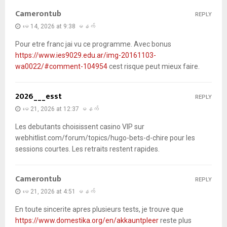
Camerontub
REPLY
မေ 14, 2026 at 9:38 မနက်
Pour etre franc jai vu ce programme. Avec bonus
https://www.ies9029.edu.ar/img-20161103-
wa0022/#comment-104954
cest risque peut mieux faire.
2026___esst
REPLY
မေ 21, 2026 at 12:37 မနက်
Les debutants choisissent casino VIP sur
webhitlist.com/forum/topics/hugo-bets-d-chire pour les
sessions courtes. Les retraits restent rapides.
Camerontub
REPLY
မေ 21, 2026 at 4:51 မနက်
En toute sincerite apres plusieurs tests, je trouve que
https://www.domestika.org/en/akkauntpleer
reste plus