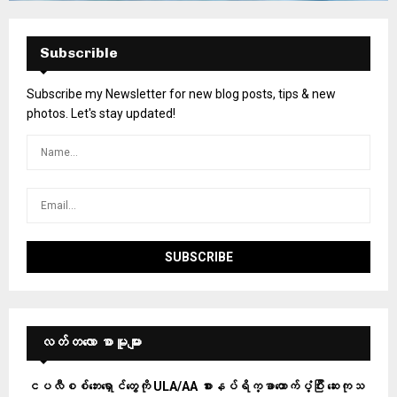
Subscrible
Subscribe my Newsletter for new blog posts, tips & new
photos. Let's stay updated!
လတ်တ‌လော စာမူများ
ငပလီစစ်ဘေးရှောင်တွေကို ULA/AA စားနပ်ရိက္ခာထောက်ပံ့ပြီး ဆေးကုသ