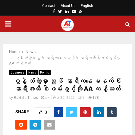
Contact
About Us
English
Facebook
Twitter
Linkedin
Youtube
Rss
PRIMARY
MENU
Home
News
ဂွနဲ့ သံတွဲမှာ ည ၆ နာရီကနေ မနက် ၆ နာရီအထိ ငါးဖမ်းခွင့်ကို
AA ကန့်သတ်
Business
News
Politic
ဂွနဲ့ သံတွဲမှာ ည ၆ နာရီကနေ မနက် ၆
နာရီအထိ ငါးဖမ်းခွင့်ကို AA ကန့်သတ်
by
Rakhita Times
အောက်တိုဘာ 20, 2025
7
178
SHARE
0