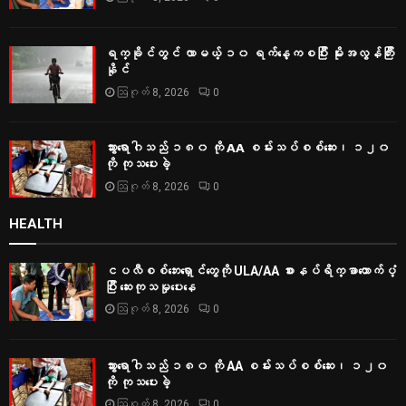
ရက္ခိုင်တွင် လာမယ့် ၁၀ ရက်နေ့ကစပြီး မိုးအလွန်ကြီး
နိုင်
ဩဂုတ် 8, 2026
0
သွားရောဂါသည် ၁၈၀ ကို AA စမ်းသပ်စစ်ဆေး၊ ၁၂၀
ကို ကုသပေးခဲ့
ဩဂုတ် 8, 2026
0
HEALTH
ငပလီစစ်ဘေးရှောင်တွေကို ULA/AA စားနပ်ရိက္ခာထောက်ပံ့
ပြီး ဆေးကုသမှုပေးနေ
ဩဂုတ် 8, 2026
0
သွားရောဂါသည် ၁၈၀ ကို AA စမ်းသပ်စစ်ဆေး၊ ၁၂၀
ကို ကုသပေးခဲ့
ဩဂုတ် 8, 2026
0