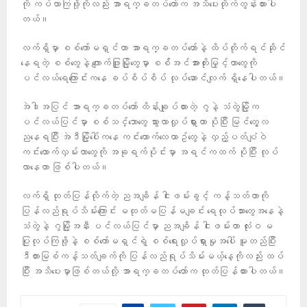
ကို ကပ်လာကြဖို့ကိုလည်း အာရက္ခတပ်တော်က အသိပေးတိုက်တွန်းထားပါ
တယ်။
လက်ရှိမှာ စစ်ကော်မရှင်ဟာ အာရက္ခတပ်တော်နဲ့ ထိပ်တိုက်ရင်ဆိုင်
နေရတဲ့ စစ်တွေနဲ့ ကျောက်ဖြူမြို့တွေမှာ စစ််အင်အားတိုးမြှင့်တာတွေကို
ပင်လယ်ရေကြောင်းကနေ ခပ်စိပ်စိပ် လုပ်ဆောင်လျက် ရှိနေပါတယ်။
အဲဒါအပြင် အာရက္ခတပ်တော် ထိန်းချုပ်ထားတဲ့ ဂွနဲ့ သံတွဲမြို့က
ပင်လယ်ပြင်မှာ စစ်သင်္ဘောတွေ သွားလာလှုပ်ရှားတာ ပိုပြီး မြင်တွေ့လ
ညနေရပြီး အဲဒီမြို့ပေါ်ကနေ ကင်းထောက်လေယာဥ်တွေနဲ့ လှည့်ပတ်ပျံဝဲ
ကင်းထောက်လှမ်းတာတွေကို အခုရက်ပိုင်းမှာ အရင်ကထက် ပိုပြီး လုပ်
လာနေတာ ဖြစ်ပါတယ်။
လက်ရှိ ထုတ်ပြန်လိုက်တဲ့ ညအချိန် ငါးဖမ်းခွင့် ကန့်သတ်တာကို
ပြန်လည်ရုပ်သိမ်းကြောင်း မထုတ်မပြန်မချင်း ရေလုပ်သားတွေအနေနဲ့
သံတွဲနဲ့ ဂွမြို့အနီး ပင်လယ်ပြင်မှာ ညအချိန် ငါးဖမ်းတာ လုံးဝ မ
ပြုလုပ်ကြဖို့နဲ့ စစ်ကော်မရှင်ရဲ့ စစ်ရေးလှုပ်ရှားမှုအပေါ် မူတည်ပြီး
ဒီတားမြစ်ကန့်သတ်ချက်ကို ပြန်လည်ရုပ်သိမ်းမယ့်နေ့ကိုလည်း ထပ်
ပြီး အသိပေးမှာဖြစ်တယ်လို့ အာရက္ခတပ်တော်က ထုတ်ပြန်ထားပါတယ်။