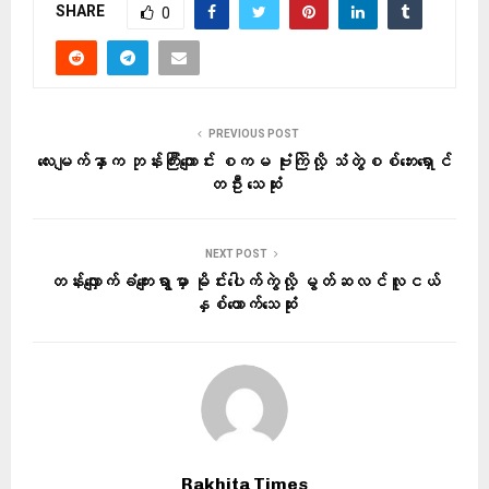
SHARE
0
PREVIOUS POST
လေးမျက်နှာက ဘုန်းကြီးကျောင်း စကမ ဗုံးကြဲလို့ သံတွဲစစ်ဘေးရှောင်
တဦး သေဆုံး
NEXT POST
တန်းလျှောက်ခံကျေးရွာမှာ မိုင်းပေါက်ကွဲလို့ မွတ်ဆလင်လူငယ်
နှစ်ယောက်သေဆုံး
Rakhita Times