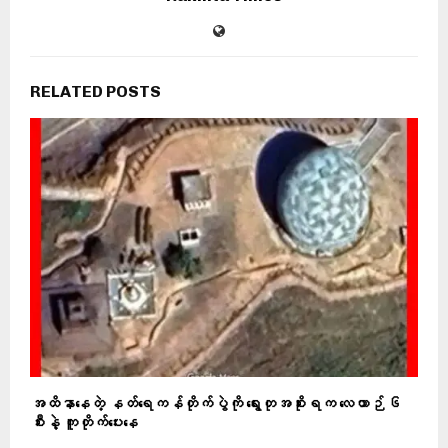
RELATED POSTS
အထိနာနေတဲ့ နတ်ရေကန်တိုက်ပွဲကို ရွေးတုအစိုးရက လေယာဉ် ၆
စီးနဲ့ ကူတိုက်ပေးနေ