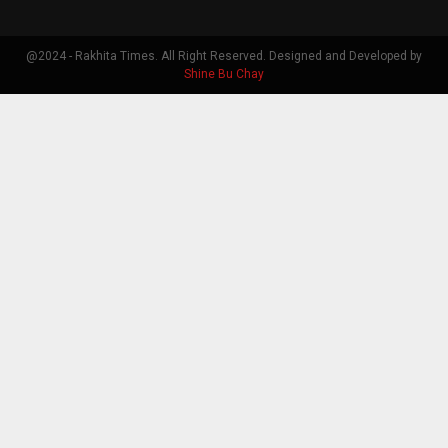
@2024 - Rakhita Times. All Right Reserved. Designed and Developed by
Shine Bu Chay