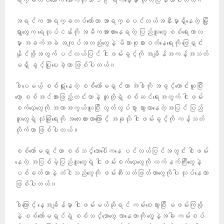
ရက္ခတပ်တော်က အောက်တိုဘာ ၁၉ ရက်နေ့မှာ ထုတ်ပြန်လာပါတယ်။
အရင်က အာရက္ခတပ်တော်ဟာ အာရက္ခပင်လယ်အနီးမှာရှိနေတဲ့ မြို့
ရွာတွေက ရေလုပ်ငန်းကို အဓိကအားထားနေရတဲ့ ပြည်သူတွေ စစ်ရေးကာလ
မှာ အခက်အခဲ အကျပ်အတည်းတွေနဲ့ မိသားစုစားဝတ်နေရေးကို ​ဖြေရှင်း
နိုင်ဖို့အတွက် ပင်လယ်ပြင် ငါးဖမ်းခွင့်ကို အချိန်အကန့်အသတ်
မရှိ ခွင့်ပြုပေးခဲ့တာ ဖြစ်ပါတယ်။
ဒါပေမယ့် စစ်ရှုံးနေတဲ့ စစ််ကော်မရှင်ဟာ အဲဒါကို အခွင့်ကောင်းယူပြီး
တော့ စစ်အင်အားဖြည့်တင်းတာနဲ့ သူတို့ရဲ့ စစ်ဆင်ရေးအတွက် ငါးဖမ်း
စက်လှေတွေကို အကာအကွယ်ယူပြီး လွတ်လွပ်စွာ သွားလာနေတဲ့အပြင် ပြည်
သူတွေရဲ့ လုံခြုံရေးကို အလေးထားတာကြောင့် အခုလို ငါးဖမ်းခွင့်ကို ကန့်သတ်
လိုက်တာ ဖြစ်ပါတယ်။
စစ်ကော်မရှင်ဟာ စစ်သင်္ဘောပေါ်ကနေ ပင်လယ်ပြင်အတွင်း ငါးဖမ်း
နေတဲ့ အပြစ်မဲ့ပြည်သူတွေရဲ့ ငါးဖမ်းစက်လှေတွေကို လက်နက်ကြီးတွေနဲ့
ပစ်ခတ်တာနဲ့ တံငါသည်တွေကို ဖမ်းဆီးသတ်ဖြတ်တာတွေကိုပါ လုပ်နေတာ
ဖြစ်ပါတယ်။
ဒါကြောင့် နေ့အချိန်မှာ ငါးဖမ်းမယ်ဆိုရင် ကမ်းဝေးသွားပြီး မဖမ်းကြဖို့
နဲ့ စစ်ကော်မရှင်ရဲ့ စစ်သင်္ဘောတွေ လာနေတာကို တွေ့နဲ့အခါ ကမ်းစပ်