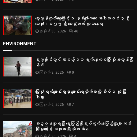
သွေးလွန်တုတ်ကွေးကြောင့် ၁ နှစ်ကျော်ကလေး အပါအဝင် ၃ ဦး
သေဆုံး၊ ၁၅၅ ဦး ဆေးရုံတက် ကုသနေရ
ဇူလိုင် 30, 2026
46
ENVIRONMENT
ရက္ခိုင်တွင် လာမယ့် ၁၀ ရက်နေ့ကစပြီး မိုးအလွန်ကြီး
နိုင်
ဩဂုတ် 8, 2026
0
မြေပုံ ရက်ချောင်းရွာမှာ ချောင်းရေတိုက်စားလို့ အိမ် ၁ လုံး ပြို
ပါသွား
ဩဂုတ် 6, 2026
7
အဥ္ဇနပူရမြို့ ရွှေပြည်စိုးရပ်ကွက်နေပြည်သူများ ကမ်း
ပြိုမှုကြောင့် အကူအညီ လိုအပ်နေ
ဇူလိုင် 30, 2026
4