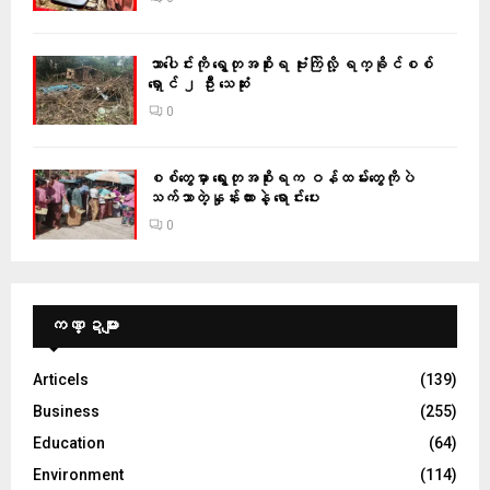
သာပေါင်းကို ရွေတုအစိုးရ ဗုံးကြဲလို့ ရက္ခိုင်စစ်
ရှောင် ၂ ဦး သေဆုံး
0
စစ်တွေမှာ ရွေးတုအစိုးရက ဝန်ထမ်းတွေကိုပဲ
သက်သာတဲ့နှုန်းထားနဲ့ ရောင်းပေး
0
ကဏ္ဍများ
Articels
(139)
Business
(255)
Education
(64)
Environment
(114)