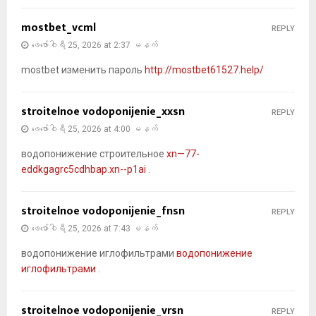
mostbet_vcml
REPLY
ဖေ‌ဖော်ဝါရီ 25, 2026 at 2:37 မနက်
mostbet изменить пароль
http://mostbet61527.help/
stroitelnoe vodoponijenie_xxsn
REPLY
ဖေ‌ဖော်ဝါရီ 25, 2026 at 4:00 မနက်
водопонижение строительное
xn—77-
eddkgagrc5cdhbap.xn--p1ai
.
stroitelnoe vodoponijenie_fnsn
REPLY
ဖေ‌ဖော်ဝါရီ 25, 2026 at 7:43 မနက်
водопонижение иглофильтрами
водопонижение
иглофильтрами
.
stroitelnoe vodoponijenie_vrsn
REPLY