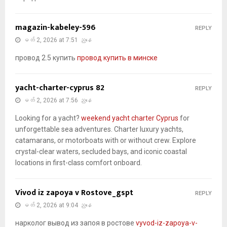
magazin-kabeley-596
REPLY
မတ် 2, 2026 at 7:51 ညနေ
провод 2.5 купить
провод купить в минске
yacht-charter-cyprus 82
REPLY
မတ် 2, 2026 at 7:56 ညနေ
Looking for a yacht?
weekend yacht charter Cyprus
for
unforgettable sea adventures. Charter luxury yachts,
catamarans, or motorboats with or without crew. Explore
crystal-clear waters, secluded bays, and iconic coastal
locations in first-class comfort onboard.
Vivod iz zapoya v Rostove_gspt
REPLY
မတ် 2, 2026 at 9:04 ညနေ
нарколог вывод из запоя в ростове
vyvod-iz-zapoya-v-