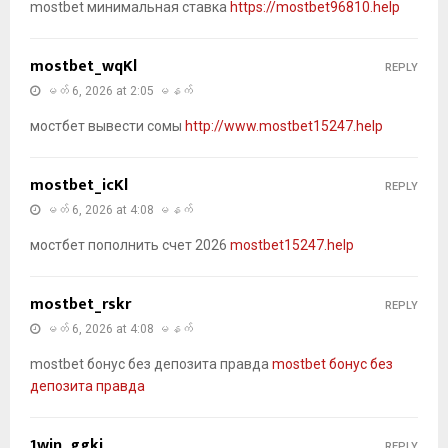
mostbet минимальная ставка
https://mostbet96810.help
mostbet_wqKl
REPLY
မတ် 6, 2026 at 2:05 မနက်
мостбет вывести сомы
http://www.mostbet15247.help
mostbet_icKl
REPLY
မတ် 6, 2026 at 4:08 မနက်
мостбет пополнить счет 2026
mostbet15247.help
mostbet_rskr
REPLY
မတ် 6, 2026 at 4:08 မနက်
mostbet бонус без депозита правда
mostbet бонус без
депозита правда
1win_ggki
REPLY