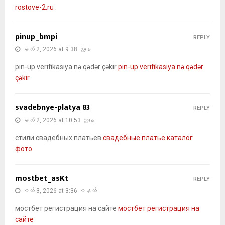
rostove-2.ru
.
pinup_bmpi
REPLY
မတ် 2, 2026 at 9:38 ညနေ
pin-up verifikasiya nə qədər çəkir
pin-up verifikasiya nə qədər
çəkir
svadebnye-platya 83
REPLY
မတ် 2, 2026 at 10:53 ညနေ
стили свадебных платьев
свадебные платье каталог
фото
mostbet_asKt
REPLY
မတ် 3, 2026 at 3:36 မနက်
мостбет регистрация на сайте
мостбет регистрация на
сайте