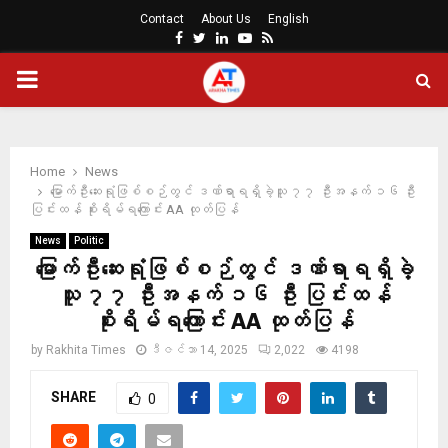
Contact
About Us
English
Facebook
Twitter
Linkedin
Youtube
Rss
PRIMARY
MENU
Home
News
မြောက်ဦးဆေးရုံဖြစ်စဉ်တွင် ဒဏ်ရာရရှိခဲ့သူ ၇၇ ဦးအနက် ၁၆ ဦး
ပြင်းထန် စိုးရိမ်ရကြောင်း AA ထုတ်ပြန်
News
Politic
မြောက်ဦးဆေးရုံဖြစ်စဉ်တွင် ဒဏ်ရာရရှိခဲ့
သူ ၇၇ ဦးအနက် ၁၆ ဦး ပြင်းထန်
စိုးရိမ်ရကြောင်း AA ထုတ်ပြန်
by
Rakhita Times
ဒီဇင်ဘာ 14, 2025
2,022
4198
SHARE
0