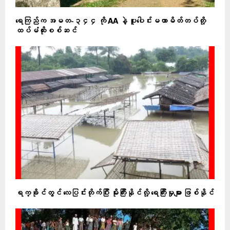
ရေကြည်က အမတ-၃၄၄ ကို AA နဲ့ ပူးပေါင်းမဟာမိတ်တပ်တို့
ထပ်မံထိုးစစ်ဆင်
ရက္ခိုင်တွင် လေပြင်းတိုက်ပြီး မိုးကြီးနိုင်လို့ ရေကြီးမှုများ ဖြစ်နိုင်