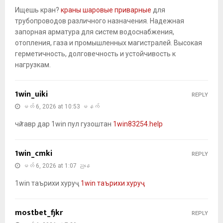
Ищешь кран?
краны шаровые приварные
для
трубопроводов различного назначения. Надежная
запорная арматура для систем водоснабжения,
отопления, газа и промышленных магистралей. Высокая
герметичность, долговечность и устойчивость к
нагрузкам.
1win_uiki
REPLY
မတ် 6, 2026 at 10:53 မနက်
чӣ тавр дар 1win пул гузоштан
1win83254.help
1win_cmki
REPLY
မတ် 6, 2026 at 1:07 ညနေ
1win таърихи хуруҷ
1win таърихи хуруҷ
mostbet_fjkr
REPLY