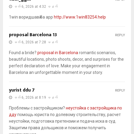
မတ် 6, 2026 at 4:32 မနက်
1win воридшавӣ ба app
http://www.1win83254.help
proposal Barcelona 13
REPLY
မတ် 6, 2026 at 7:28 မနက်
Found a bride?
proposal in Barcelona
romantic scenarios,
beautiful locations, photo shoots, decor, and surprises for the
perfect declaration of love. Make your engagement in
Barcelona an unforgettable moment in your story.
yurist ddu 7
REPLY
မတ် 6, 2026 at 8:19 မနက်
Проблемы с застройщиком?
неустойка с застройщика по
дду
помощь юриста по долевому строительству, расчет
неустойки, подготовка претензии и подача иска в суд.
Защитим права дольщиков и поможем получить