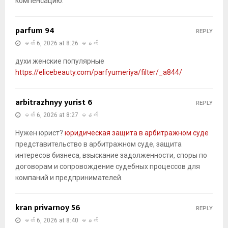
компенсацию.
parfum 94
REPLY
မတ် 6, 2026 at 8:26 မနက်
духи женские популярные
https://elicebeauty.com/parfyumeriya/filter/_a844/
arbitrazhnyy yurist 6
REPLY
မတ် 6, 2026 at 8:27 မနက်
Нужен юрист?
юридическая защита в арбитражном суде
представительство в арбитражном суде, защита
интересов бизнеса, взыскание задолженности, споры по
договорам и сопровождение судебных процессов для
компаний и предпринимателей.
kran privarnoy 56
REPLY
မတ် 6, 2026 at 8:40 မနက်