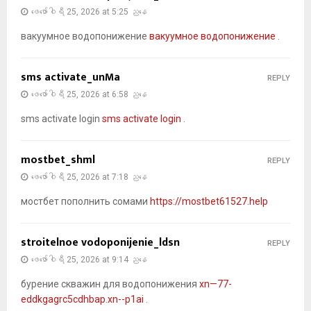
ဖေ‌ဖော်ဝါရီ 25, 2026 at 5:25 ညနေ
вакуумное водопонижение
вакуумное водопонижение
.
sms activate_unMa
REPLY
ဖေ‌ဖော်ဝါရီ 25, 2026 at 6:58 ညနေ
sms activate login
sms activate login
.
mostbet_shml
REPLY
ဖေ‌ဖော်ဝါရီ 25, 2026 at 7:18 ညနေ
мостбет пополнить сомами
https://mostbet61527.help
stroitelnoe vodoponijenie_ldsn
REPLY
ဖေ‌ဖော်ဝါရီ 25, 2026 at 9:14 ညနေ
бурение скважин для водопонижения
xn—77-
eddkgagrc5cdhbap.xn--p1ai
.