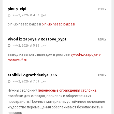
pinup_xipi
REPLY
မတ် 2, 2026 at 4:57 ညနေ
pin-up hesab bərpası
pin-up hesab bərpası
Vivod iz zapoya v Rostove_xypt
REPLY
မတ် 2, 2026 at 5:35 ညနေ
вывод из запоя с выездом в ростове
vyvod-iz-zapoya-v-
rostove-2.ru
.
stolbiki-ograzhdeniya-756
REPLY
မတ် 2, 2026 at 7:09 ညနေ
Нужны столбики?
переносные ограждения столбика
столбики для складов, парковок и общественных
пространств. Прочные материалы, устойчивое основание
и удобство перемещения обеспечивают безопасность и
порядок.