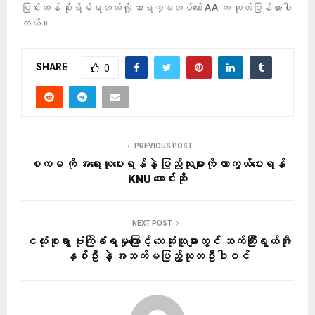
ပြင်းထန် စိုးရိမ်ရတယ်လို့ အာရက္ခတပ်တော် AA က ထုတ်ပြန်ထားပါ
တယ်။
SHARE
0
PREVIOUS POST
စကမ ကို အရေးယူပေးရန်နဲ့ ပြည်သူများကို ကာကွယ်ပေးရန်
KNU တောင်းဆို
NEXT POST
ငလုံးစုရွာ ဗုံးကြဲခံရမှုကြောင့် သေဆုံးသူများတွင် သက်ကြီးရွယ်အို
နှစ်ဦး နဲ့ အသက်မပြည့်သူတဦးပါဝင်