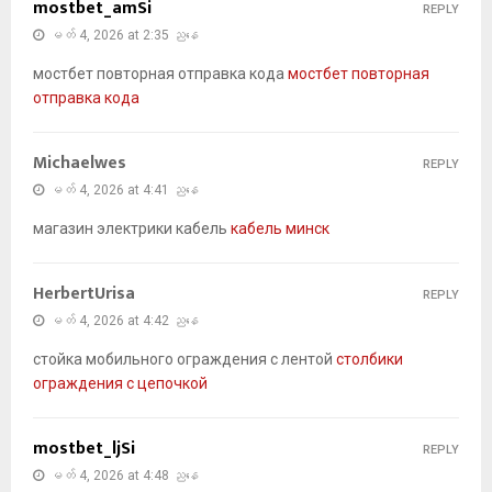
mostbet_amSi
REPLY
မတ် 4, 2026 at 2:35 ညနေ
мостбет повторная отправка кода
мостбет повторная
отправка кода
Michaelwes
REPLY
မတ် 4, 2026 at 4:41 ညနေ
магазин электрики кабель
кабель минск
HerbertUrisa
REPLY
မတ် 4, 2026 at 4:42 ညနေ
стойка мобильного ограждения с лентой
столбики
ограждения с цепочкой
mostbet_ljSi
REPLY
မတ် 4, 2026 at 4:48 ညနေ