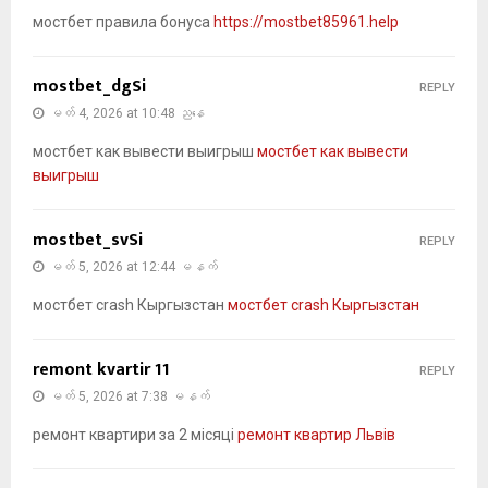
мостбет правила бонуса
https://mostbet85961.help
mostbet_dgSi
REPLY
မတ် 4, 2026 at 10:48 ညနေ
мостбет как вывести выигрыш
мостбет как вывести
выигрыш
mostbet_svSi
REPLY
မတ် 5, 2026 at 12:44 မနက်
мостбет crash Кыргызстан
мостбет crash Кыргызстан
remont kvartir 11
REPLY
မတ် 5, 2026 at 7:38 မနက်
ремонт квартири за 2 місяці
ремонт квартир Львів