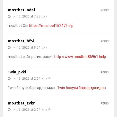
mostbet_adKl
REPLY
မတ် 5, 2026 at 7:35 ညနေ
mostbet Ош
https://mostbet15247.help
mostbet_hfSi
REPLY
မတ် 5, 2026 at 8:54 ညနေ
mostbet сайт регистрация
http://www.mostbet85961.help
1win_pvki
REPLY
မတ် 6, 2026 at 2:04 မနက်
1win бонуси баргардонидан
1win бонуси баргардонидан
mostbet_zvkr
REPLY
မတ် 6, 2026 at 2:04 မနက်