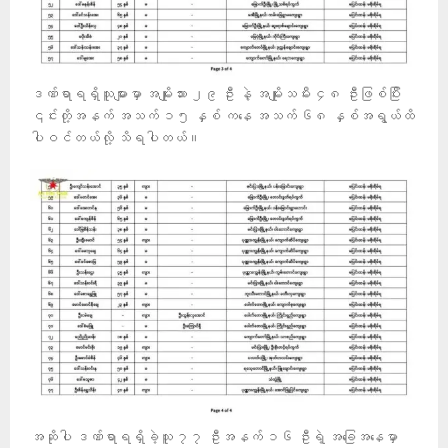
ဒဏ်ရာရရှိသူများမှာ အမျိုးသား ၂၉ ဦး နဲ့ အမျိုးသမီး ၄၈ ဦးဖြစ်ပြီး
၎င်းတို့အနက် အသက် ၁၅ နှစ်‌ ကနေ အသက် ၆၈ နှစ်အရွယ်ထိ
ပါဝင်တယ်လို့ သိရပါတယ်။
အဆိုပါ ဒဏ်ရာရရှိခဲ့သူ ၇၇ ဦးအနက် ၁၆ ဦးရဲ့ အခြေအနေမှာ