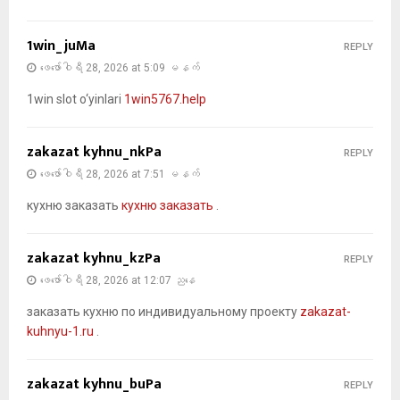
1win_juMa
REPLY
ဖေ‌ဖော်ဝါရီ 28, 2026 at 5:09 မနက်
1win slot o‘yinlari
1win5767.help
zakazat kyhnu_nkPa
REPLY
ဖေ‌ဖော်ဝါရီ 28, 2026 at 7:51 မနက်
кухню заказать
кухню заказать
.
zakazat kyhnu_kzPa
REPLY
ဖေ‌ဖော်ဝါရီ 28, 2026 at 12:07 ညနေ
заказать кухню по индивидуальному проекту
zakazat-
kuhnyu-1.ru
.
zakazat kyhnu_buPa
REPLY