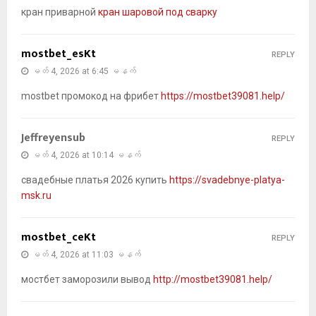
кран приварной
кран шаровой под сварку
mostbet_esKt
REPLY
မတ် 4, 2026 at 6:45 မနက်
mostbet промокод на фрибет
https://mostbet39081.help/
Jeffreyensub
REPLY
မတ် 4, 2026 at 10:14 မနက်
свадебные платья 2026 купить
https://svadebnye-platya-
msk.ru
mostbet_ceKt
REPLY
မတ် 4, 2026 at 11:03 မနက်
мостбет заморозили вывод
http://mostbet39081.help/