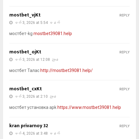
mostbet_vjKt
REPLY
မတ် 3, 2026 at 5:54 မနက်
мостбет-kg
mostbet39081.help
mostbet_ojKt
REPLY
မတ် 3, 2026 at 12:08 ညနေ
мостбет Талас
http://mostbet39081.help/
mostbet_cxKt
REPLY
မတ် 3, 2026 at 2:10 ညနေ
мостбет установка apk
https://www.mostbet39081.help
kran privarnoy 32
REPLY
မတ် 4, 2026 at 3:48 မနက်