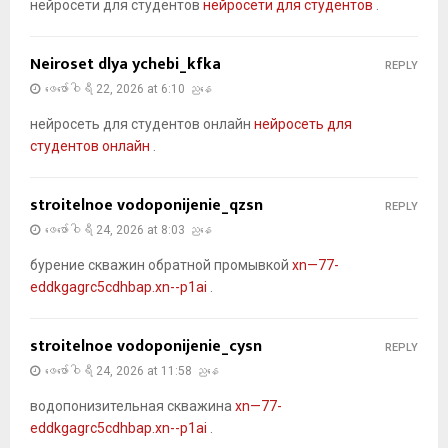
нейросети для студентов
нейросети для студентов
.
Neiroset dlya ychebi_kfka
REPLY
ဖေ‌ဖော်ဝါရီ 22, 2026 at 6:10 ညနေ
нейросеть для студентов онлайн
нейросеть для
студентов онлайн
.
stroitelnoe vodoponijenie_qzsn
REPLY
ဖေ‌ဖော်ဝါရီ 24, 2026 at 8:03 ညနေ
бурение скважин обратной промывкой
xn—77-
eddkgagrc5cdhbap.xn--p1ai
.
stroitelnoe vodoponijenie_cysn
REPLY
ဖေ‌ဖော်ဝါရီ 24, 2026 at 11:58 ညနေ
водопонизительная скважина
xn—77-
eddkgagrc5cdhbap.xn--p1ai
.