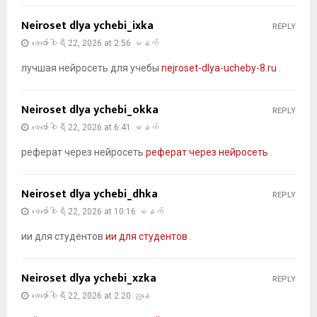
Neiroset dlya ychebi_ixka
REPLY
ဖေ‌ဖော်ဝါရီ 22, 2026 at 2:56 မနက်
лучшая нейросеть для учебы
nejroset-dlya-ucheby-8.ru
.
Neiroset dlya ychebi_okka
REPLY
ဖေ‌ဖော်ဝါရီ 22, 2026 at 6:41 မနက်
реферат через нейросеть
реферат через нейросеть
.
Neiroset dlya ychebi_dhka
REPLY
ဖေ‌ဖော်ဝါရီ 22, 2026 at 10:16 မနက်
ии для студентов
ии для студентов
.
Neiroset dlya ychebi_xzka
REPLY
ဖေ‌ဖော်ဝါရီ 22, 2026 at 2:20 ညနေ