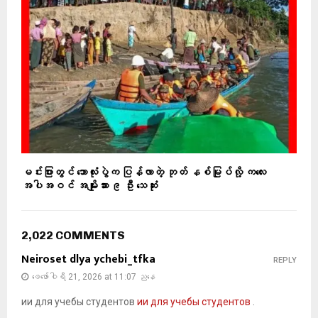
မင်းပြားတွင် ဘောလုံးပွဲက ပြန်လာတဲ့ ဘုတ် နစ်မြုပ်လို့ ကလေး
အပါအဝင် အမျိုးသား ၉ ဦး သေဆုံး
2,022 COMMENTS
Neiroset dlya ychebi_tfka
REPLY
ဖေ‌ဖော်ဝါရီ 21, 2026 at 11:07 ညနေ
ии для учебы студентов
ии для учебы студентов
.