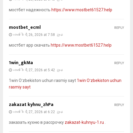
мостбет надежность
https://www.mostbet61527.help
mostbet_ecml
REPLY
ဖေ‌ဖော်ဝါရီ 26, 2026 at 7:58 ညနေ
мостбет app скачать
https://www.mostbet61527.help
1win_gkMa
REPLY
ဖေ‌ဖော်ဝါရီ 27, 2026 at 5:42 ညနေ
1win Oʻzbekiston uchun rasmiy sayt
1win Oʻzbekiston uchun
rasmiy sayt
zakazat kyhnu_zhPa
REPLY
ဖေ‌ဖော်ဝါရီ 27, 2026 at 6:22 ညနေ
заказать кухню в рассрочку
zakazat-kuhnyu-1.ru
.