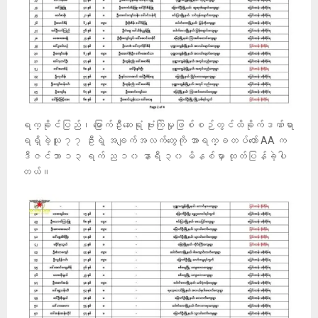
ရက္ခိုင်ပြည်၊ မြောက်ဦးဆေးရုံ ဗုံးကြဲမှုဖြစ်စဉ်တွင်ထိခိုက်ဒဏ်ရာ
ရရှိခဲ့သူ ၇၇ ဦးရဲ့ အချက်အလက်တွေကို အာရက္ခတပ်‌တော် AA က
ဒီဇင်ဘာ ၁၃ ရက် ည ၁၀ နာရီ ၃၀ မိနစ်မှာ ထုတ်ပြန်ခဲ့ပါ
တယ်။