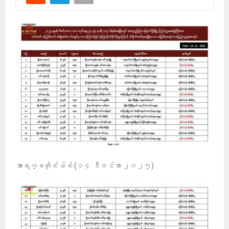
အာရက္ခတိုင်းမ်စ် (၁၄ ဒီဇင်ဘာ ၂၀၂၅)