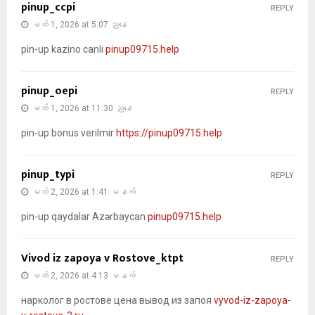
pinup_ccpi
REPLY
မတ် 1, 2026 at 5:07 ညနေ
pin-up kazino canlı
pinup09715.help
pinup_oepi
REPLY
မတ် 1, 2026 at 11:30 ညနေ
pin-up bonus verilmir
https://pinup09715.help
pinup_typi
REPLY
မတ် 2, 2026 at 1:41 မနက်
pin-up qaydalar Azərbaycan
pinup09715.help
Vivod iz zapoya v Rostove_ktpt
REPLY
မတ် 2, 2026 at 4:13 မနက်
нарколог в ростове цена вывод из запоя
vyvod-iz-zapoya-