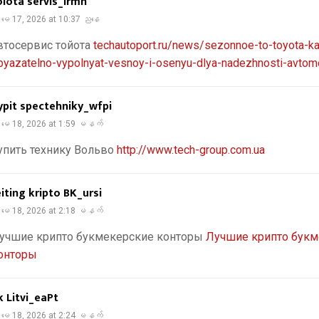
oiota servis_lrmn
မေ 17, 2026 at 10:37 ညနေ
втосервис тойота
techautoport.ru/news/sezonnoe-to-toyota-ka
byazatelno-vypolnyat-vesnoy-i-osenyu-dlya-nadezhnosti-avtomo
ypit spectehniky_wfpi
မေ 18, 2026 at 1:59 မနက်
упить технику Вольво
http://www.tech-group.com.ua
eiting kripto BK_ursi
မေ 18, 2026 at 2:18 မနက်
учшие крипто букмекерские конторы
Лучшие крипто букм
онторы
k Litvi_eaPt
မေ 18, 2026 at 2:24 မနက်