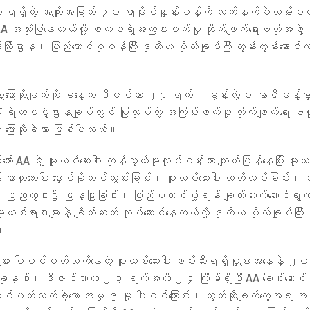
က ရရှိတဲ့ အကျိုးအမြတ် ၇၀ ရာခိုင်နှုန်းခန့်ကို လက်နက်ခဲယမ်းဝ
AA အသုံးပြုနေတယ်လို့ စကမရဲ့အကြမ်းဖက်မှု တိုက်ဖျက်ရေးဗဟိုအဖ
ြီးဌာန၊ ပြည်ထောင်စုဝန်ကြီး ဒုတိယ ဗိုလ်ချုပ်ကြီး ထွန်းထွန်းနောင်က စ
ွဲပြောဆိုချက်ကို မနေ့က ဒီဇင်ဘာ ၂၉ ရက်၊ မွန်းလွဲ ၁ နာရီခန့်မှာ 
 ရဲတပ်ဖွဲ့ဌာနချုပ်တွင် ပြုလုပ်တဲ့ အကြမ်းဖက်မှု တိုက်ဖျက်ရေး ဗဟိ
 ပြောဆိုခဲ့တာ ဖြစ်ပါတယ်။
် AA ရဲ့ မူးယစ်ဆေးဝါး ကုန်သွယ်မှုလုပ်ငန်းဟာ ကျယ်ပြန့်နေပြီး မူးယ
ဓာတုဆေးဝါး မှောင်ခိုတင်သွင်းခြင်း၊ မူးယစ်ဆေးဝါး ထုတ်လုပ်ခြင်း၊ 
း၊ ပြည်တွင်း၌ ဖြန့်ဖြူးခြင်း၊ ပြည်ပတင်ပို့ရန် ချိတ်ဆက်ဆောင်ရွက်ခြ
းယစ်ရာဇာများနဲ့ ချိတ်ဆက် လုပ်ဆောင်နေတယ်လို့ ဒုတိယ ဗိုလ်ချုပ်ကြီး ထ
။
များ ပါဝင်ပတ်သက်နေတဲ့ မူးယစ်ဆေးဝါး ဖမ်းဆီးရရှိမှုများအနေနဲ့
ှစ်၊ ဒီဇင်ဘာလ ၂၃ ရက်အထိ ၂၄ ကြိမ်ရှိပြီး AA ခေါင်းဆောင်ပိုင
ဝင်ပတ်သက်ခဲ့သော အမှု ၉ မှု ပါဝင်ကြောင်း၊ ထွက်ဆိုချက်တွေအရ အ