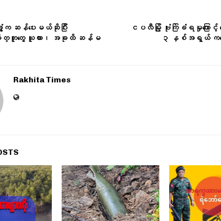
ဖွံ့က ဆန်ပေးမယ်ဆိုပြီး
ငပလီမြို့ ဗုံးကြဲခံရမှုကြောင့် 
မိတ္တူတွေ ယူထား၊ အခုထိ ဆန်မ
၃ နှစ်အရွယ် က
Rakhita Times
OSTS