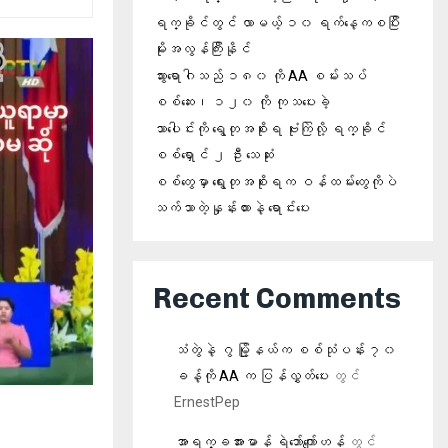
ရက္ခိုင်တွင် လာမယ့် ၁၀ ရက်နေ့ကစပြီး
မိုးအလွန်ကြီးနိုင်
သွားရောဂါသည် ၁၈၀ ကို AA စမ်းသပ်
စစ်ဆေး၊ ၁၂၀ ကို ကုသပေးခဲ့
သာပေါင်းကို ရွေတုအစိုးရ ဗုံးကြဲလို့ ရက္ခိုင်
စစ်ရှောင် ၂ ဦး သေဆုံး
စစ်တွေမှာ ရွေးတုအစိုးရက ဝန်ထမ်းတွေကိုပဲ
သက်သာတဲ့နှုန်းထားနဲ့ ရောင်းပေး
Recent Comments
သံတွဲနဲ့ ဂွ မြို့နယ်က စစ်သုံပန်း ၇၀
ခန့်ကို AA က ပြန်လွှတ်ပေး
တွင်
ErnestPep
အာရက္ခအားမာန် ရဲဘော်ကျော်ဟန်
တွင်