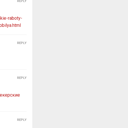
REPLY
kie-raboty-
bilya.html
REPLY
REPLY
екерские
REPLY