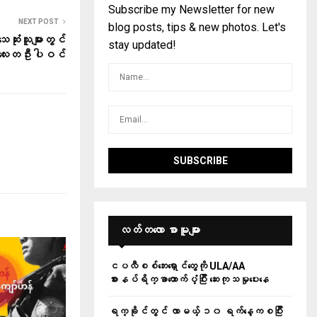
Subscribe my Newsletter for new
NEXT POST
blog posts, tips & new photos. Let's
သေဆုံးသူများတွင်
stay updated!
လေးတဦးပါဝင်
လတ်တ‌လော စာမူများ
ငပလီစစ်ဘေးရှောင်တွေကို ULA/AA
စားနပ်ရိက္ခာထောက်ပံ့ပြီး ဆေးကုသမှုပေးနေ
ရက္ခိုင်တွင် လာမယ့် ၁၀ ရက်နေ့ကစပြီး