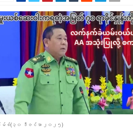
်းမ်စ်(၃၀ ဒီဇင်ဘာ ၂၀၂၅)