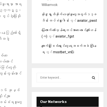
ယ်ယူရာမှာ အာရ
Williamvok
ွဲ့ ဥက္ကဋ္ဌ၊
ယိုးငူရွာ ထိခိုက် သေဆုံးသူတွေအတွက် ၁၃၈
ွပ်စွဲပြောဆို
သိန်း ထပ်မံလှူဒါန်း
တွင်
aviator_pwst
မြေအောက် တော်လှန်ရေးတပ်သားလေး မောင်ကျော်ဟန်
နေပြည်တော်ရှိ
(က)
တွင်
aviator_fgst
ုအဖွဲ့
ကျောက်ဖြူစစ်ရှောင်တွေ ရေအခက်အခဲ ကြုံနေ
ရ
တွင်
mostbet_vnEi
စ်ဆေး
သယ်ဆောင်
င်း‌တွေကို
ွန်းထွန်းနောင်
S
e
a
S
 ၂၀၁၆ ခုနှစ်
r
c
်းများ
E
h
Our Networks
ဖမ်းခံရသူတွေ
f
A