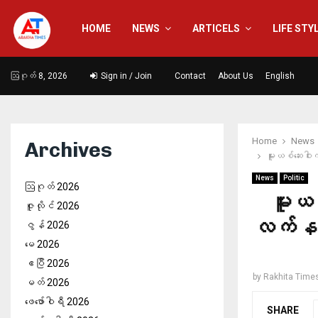
HOME
NEWS
ARTICELS
LIFE STY
ဩဂုတ် 8, 2026
Sign in / Join
Contact
About Us
English
Home
News
Archives
မူးယစ်ဆေးဝါ
News
Politic
ဩဂုတ် 2026
မူးယ
ဇူလိုင် 2026
လက်နက်
ဇွန် 2026
မေ 2026
ဧပြီ 2026
by
Rakhita Time
မတ် 2026
ဖေ‌ဖော်ဝါရီ 2026
SHARE