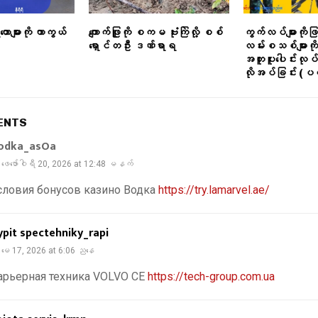
များကို ကာကွယ်
ကျောက်ဖြူကို စကမ ဗုံးကြဲလို့ စစ်
ကွက်လပ်များကိုဖ
ရှောင်တဦး ဒဏ်ရာရ
လမ်းစသစ်များကို
အတူပူးပေါင်းလုပ
လိုအပ်ခြင်း (ပ
ENTS
odka_asOa
ဖေ‌ဖော်ဝါရီ 20, 2026 at 12:48 မနက်
словия бонусов казино Водка
https://try.lamarvel.ae/
ypit spectehniky_rapi
မေ 17, 2026 at 6:06 ညနေ
арьерная техника VOLVO CE
https://tech-group.com.ua