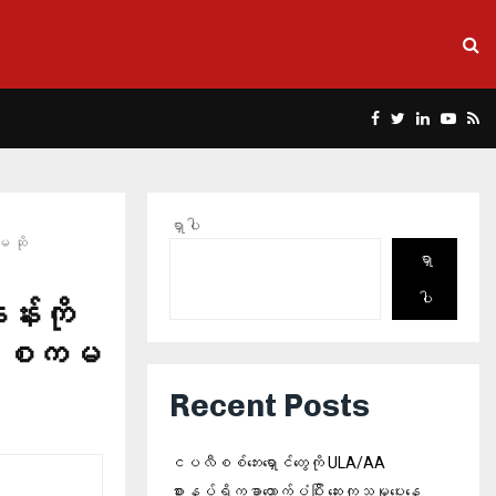
Facebook
Twitter
Linkedin
Yout
Rs
ရှာပါ
မ ဆို
ရှာ
ပါ
်းကို
ို့ စကမ
Recent Posts
ငပလီစစ်ဘေးရှောင်တွေကို ULA/AA
စားနပ်ရိက္ခာထောက်ပံ့ပြီး ဆေးကုသမှုပေးနေ