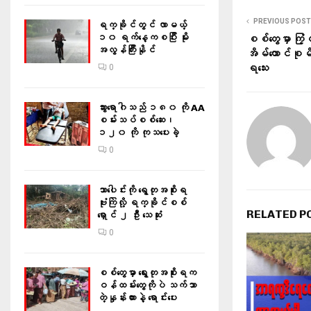
PREVIOUS POST
ရက္ခိုင်တွင် လာမယ့်
၁၀ ရက်နေ့ကစပြီး မိုး
စစ်တွေမှာ ကြံ့
အလွန်ကြီးနိုင်
အိမ်ထောင်စု
ရသေး
0
သွားရောဂါသည် ၁၈၀ ကို AA
စမ်းသပ်စစ်ဆေး၊
၁၂၀ ကို ကုသပေးခဲ့
0
သာပေါင်းကို ရွေတုအစိုးရ
ဗုံးကြဲလို့ ရက္ခိုင်စစ်
RELATED P
ရှောင် ၂ ဦး သေဆုံး
0
စစ်တွေမှာ ရွေးတုအစိုးရက
ဝန်ထမ်းတွေကိုပဲ သက်သာ
တဲ့နှုန်းထားနဲ့ ရောင်းပေး