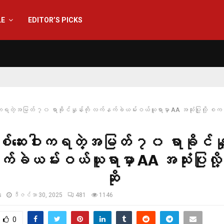
LE
EDITOR’S PICKS
းကရတဲ့အမြတ် ၇၀ ရာခိုင်နှုန်းကို လက်နက်ခဲယမ်းဝယ်ယူရာမှာ AA အသုံးပြုလို့ စက
စ်ဆေးဝါးကရတဲ့အမြတ် ၇၀ ရာခိုင်နှုန
ခဲယမ်းဝယ်ယူရာမှာ AA အသုံးပြုလ
ဆို
s
ဒီဇင်ဘာ 30, 2025
481
1146
0