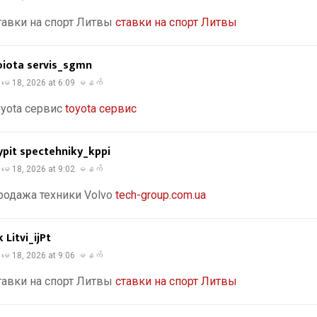
тавки на спорт Литвы
ставки на спорт Литвы
oiota servis_sgmn
မေ 18, 2026 at 6:09 မနက်
oyota сервис
toyota сервис
ypit spectehniky_kppi
မေ 18, 2026 at 9:02 မနက်
родажа техники Volvo
tech-group.com.ua
k Litvi_ijPt
မေ 18, 2026 at 9:06 မနက်
тавки на спорт Литвы
ставки на спорт Литвы