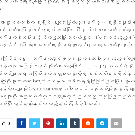
ါး သယ်ဆောင်ရောင်းချခြင်းကို AA အဖွဲ့အတွက် လုပ်ဆောင်နေတာ ဖြစ်တယ်”
ယ်။
ဟာ မူးယစ်ဆေးဝါးက ရရှိတဲ့ အကျိုးအမြတ်တွေအနက် ၇၀ ရာခိုင်နှုန်းခန
ဝယ်ယူဖြည့်တင်းရာတွင် အသုံးပြုနေပြီး နိုင်ငံတကာ လက်နက်မှောင်ခိုဂ
က်နက်ခဲယမ်းနှင့် စိတ်ကြွဆေးပြား လဲလှယ်ခြင်း အပါအဝင် ငွေကြေးခ
တဲ့ နိုင်ငံဖြတ်ကျော် မှုခင်းတွေကိုလည်း ကျူးလွန်နေတာ တွေ့ရတယ်လို့ ဆို
ကြမ်းဖက်မှု၊ လက်နက်မှောင်ခိုမှု၊ မူးယစ်ဆေးဝါးမှု၊ ငွေကြေးခဝါချ
 တခုနဲ့တခု အပြန်အလှန် ချိတ်ဆက်နေကြောင်း၊ ၂၀၂၅ ခုနှစ်ရဲ့ နို
်စဉ်များအရ အကြမ်းဖက်အဖွဲ့များဟာ သူတို့ရဲ့ စစ်ဆင်ရေးစရိတ်နဲ
ေးကို မူးယစ်ဆေးဝါးရောင်းဝယ်မှုမှ အဓိကရရှိကြခြင်းဖြစ်ပြီး၊ မူးယစ်
ရှိတဲ့ ငွေများကို Crypto-currency အပါအဝင် နည်းလမ်းမျိုးစုံနဲ့ ခြေရာ
ုပါငွေများကို အကြမ်းဖက်လုပ်ငန်းများတွင် ပြန်လည် အသုံးပြုခြင်းဖြစ်တ
ုပ်ကြီး ထွန်းထွန်းနောင်က ထည့်သွင်း ပြောဆိုခဲ့ပါတယ်။
0