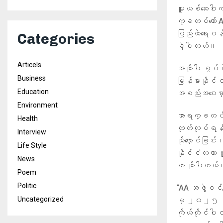
မူးယစ်ဆေးဝါး
က္ခတပ်တော် 
ပြည်ထဲရေးဝန်က
Categories
ခဲ့ပါတယ်။
Articels
အဆိုပါ စွပ်စ
Business
မြန်မာနိုင်ငံ
Education
အစည်းအဝေးမှာ
Environment
အာရက္ခတပ်‌တော
Health
ထုတ်လုပ်ရန် 
Interview
သိုလှောင်ခြင်
Life Style
နိုင်ငံတကာ မူ
News
က ဆိုပါတယ်
Poem
Politic
“AA အဖွဲ့ဝင်
Uncategorized
မှ ၂၀၂၅ ခုန
ကိုယ်တိုင်ပါ