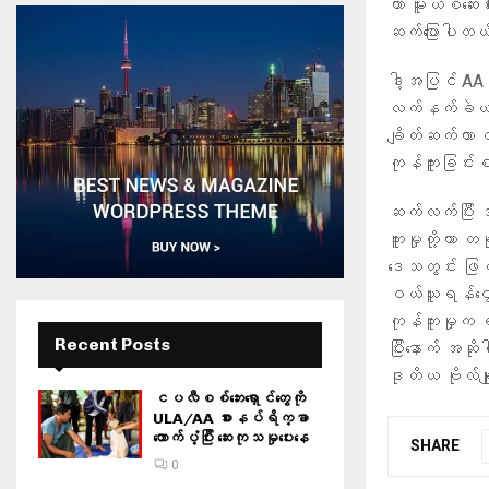
ဟာ မူးယစ်ဆေးဝ
ဆက်ပြောပါတ
ဒါ့အပြင် AA 
လက်နက်ခဲယမ်း 
ချိတ်ဆက်ကာ လ
ကုန်ကူးခြင်းစ
ဆက်လက်ပြီး အ
ကူးမှုတို့ဟာ
ဒေသတွင်း ဖြစ
ဝယ်ယူရန်ငွေကြ
ကုန်ကူးမှုက ရ
Recent Posts
ပြီးနောက် အဆိ
ဒုတိယ ဗိုလ်ချ
ငပလီစစ်ဘေးရှောင်တွေကို
ULA/AA စားနပ်ရိက္ခာ
ထောက်ပံ့ပြီး ဆေးကုသမှုပေးနေ
SHARE
0