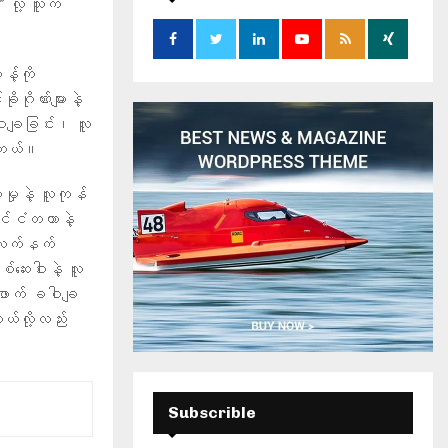
 လို့ သူက
o
r
R
:
့်ကို
C
ိုဏ်းများနဲ့
H
ဝါချခြင်း၊ လူ
ပါတယ်။
မှုနဲ့ လူကုန်
င်ငံတကာနဲ့
့ လက်နက်
ဆေးဝါးနဲ့ လူ
ဖျောက် ခဝါချ
ယ်လို့လည်း
Subscrible