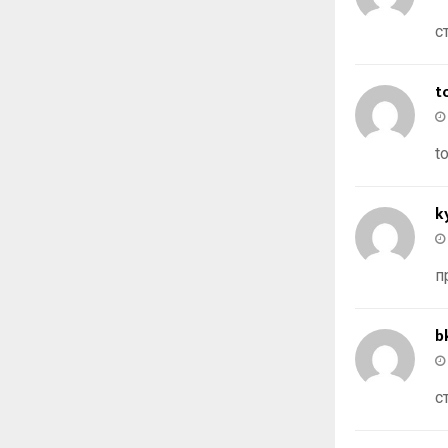
с
t
t
k
п
b
с