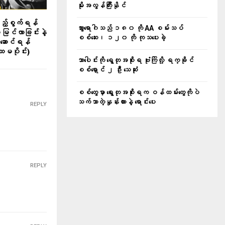
မိုးအလွန်ကြီးနိုင်
ြည့်စွက်ရန်
သွားရောဂါသည် ၁၈၀ ကို AA စမ်းသပ်
 မြင်လာခြင်းနဲ့
စစ်ဆေး၊ ၁၂၀ ကို ကုသပေးခဲ့
်ဆောင်ရန်
ထမပိုင်း)
သာပေါင်းကို ရွေတုအစိုးရ ဗုံးကြဲလို့ ရက္ခိုင်
စစ်ရှောင် ၂ ဦး သေဆုံး
စစ်တွေမှာ ရွေးတုအစိုးရက ဝန်ထမ်းတွေကိုပဲ
သက်သာတဲ့နှုန်းထားနဲ့ ရောင်းပေး
REPLY
REPLY