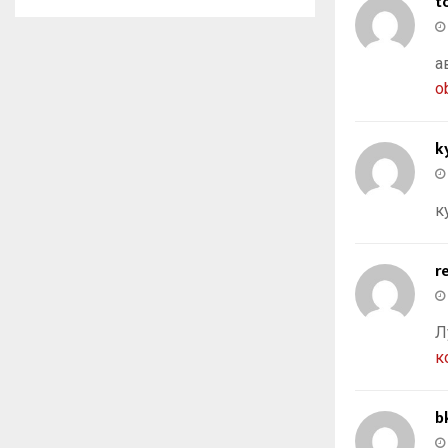
t
а
o
k
к
r
Л
к
b