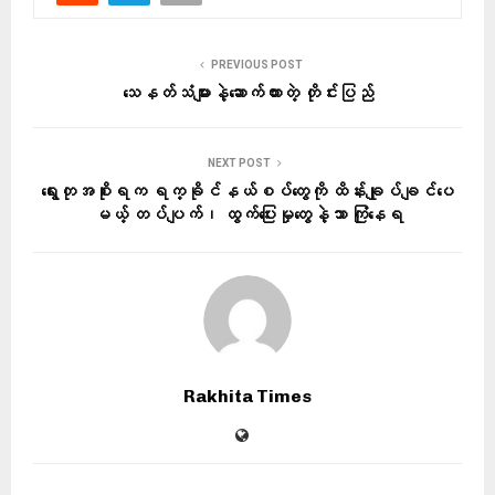
PREVIOUS POST
သေနတ်သံများနဲ့ဆောက်ထားတဲ့ တိုင်းပြည်
NEXT POST
ရွေးတုအစိုးရက ရက္ခိုင်နယ်စပ်တွေကို ထိန်းချုပ်ချင်ပေ
မယ့် တပ်ပျက်၊ ထွက်ပြေးမှုတွေနဲ့သာ ကြုံနေရ
Rakhita Times