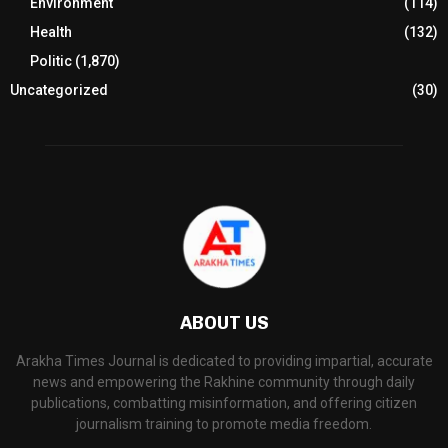
Environment
(114)
Health
(132)
Politic
(1,870)
Uncategorized
(30)
ABOUT US
Arakha Times Journal is dedicated to providing impartial, accurate
news and empowering the Rakhine community through daily
publications, combatting misinformation, and offering citizen
journalism training to promote media freedom.