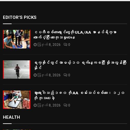
EDITOR'S PICKS
ငပလီစစ်ဘေးရှောင်တွေကို ULA/AA စားနပ်ရိက္ခာ
ထောက်ပံ့ပြီး ဆေးကုသမှုပေးနေ
ဩဂုတ် 8, 2026
0
ရက္ခိုင်တွင် လာမယ့် ၁၀ ရက်နေ့ကစပြီး မိုးအလွန်ကြီး
နိုင်
ဩဂုတ် 8, 2026
0
သွားရောဂါသည် ၁၈၀ ကို AA စမ်းသပ်စစ်ဆေး၊ ၁၂၀
ကို ကုသပေးခဲ့
ဩဂုတ် 8, 2026
0
HEALTH