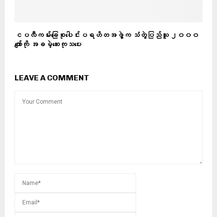
ငပလီကမ်းခြေစုပေါင်းပရဟိတအဖွဲ့က သံတွဲပြည်သူ ၂၀၀၀
ကျော်ကို အခမဲ့ဆေးကုသပေး
LEAVE A COMMENT