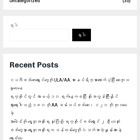
Uncategorized
(30)
ရှာပါ
ရှာပါ
Recent Posts
ငပလီစစ်ဘေးရှောင်တွေကို ULA/AA စားနပ်ရိက္ခာထောက်ပံ့ပြီး ဆေးကုသ
မှုပေးနေ
ရက္ခိုင်တွင် လာမယ့် ၁၀ ရက်နေ့ကစပြီး မိုးအလွန်ကြီးနိုင်
သွားရောဂါသည် ၁၈၀ ကို AA စမ်းသပ်စစ်ဆေး၊ ၁၂၀ ကို ကုသပေး
ခဲ့
သာပေါင်းကို ရွေတုအစိုးရ ဗုံးကြဲလို့ ရက္ခိုင်စစ်ရှောင် ၂ ဦး သေဆုံး
စစ်တွေမှာ ရွေးတုအစိုးရက ဝန်ထမ်းတွေကိုပဲ သက်သာတဲ့နှုန်းထားနဲ့
ရောင်းပေး