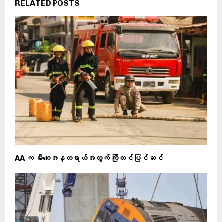
RELATED POSTS
AA က မီးဘေးအန္တရာယ်အတွက် ကြိုတင်ပြင်ဆင်