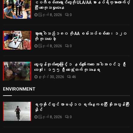
ငပလီစစ်ဘေးရှောင်တွေကို ULA/AA စားနပ်ရိက္ခာထောက်ပံ့
ပြီး ဆေးကုသမှုပေးနေ
ဩဂုတ် 8, 2026
0
သွားရောဂါသည် ၁၈၀ ကို AA စမ်းသပ်စစ်ဆေး၊ ၁၂၀
ကို ကုသပေးခဲ့
ဩဂုတ် 8, 2026
0
သွေးလွန်တုတ်ကွေးကြောင့် ၁ နှစ်ကျော်ကလေး အပါအဝင် ၃ ဦး
သေဆုံး၊ ၁၅၅ ဦး ဆေးရုံတက် ကုသနေရ
ဇူလိုင် 30, 2026
46
ENVIRONMENT
ရက္ခိုင်တွင် လာမယ့် ၁၀ ရက်နေ့ကစပြီး မိုးအလွန်ကြီး
နိုင်
ဩဂုတ် 8, 2026
0