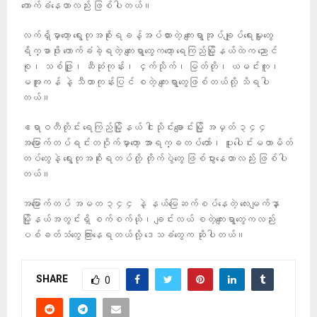
ကောက်ခံနေတာလည်း ဖြစ်ပါတယ်။
လက်ရှိမှာတော့ ရွေးတုအစိုးရခန့်အပ်ထားတဲ့ ကျေးရွာအုပ်ချုပ်ရေးမှူးတွေ
ရိက္ခာဖိုး ကောက်ခံခဲ့ရတဲ့ ကျေးရွာတွေကတော့ ရေကြည်မြို့နယ်ထဲက ညောင်
စု၊ သစ်ဖြူ၊ ဆီဆုံကုန်း၊ ငှက်သိုက်၊ မြတ်တို၊ ယမင်းကူ၊
မအူကန် နဲ့ သီတာကုန်းပြင် စတဲ့ ကျေးရွာတွေဖြစ်တယ်လို့ သိရပါ
တယ်။
ဧရာဝတီတိုင်း ရေကြည်မြို့နယ် ငါးသိုင်းချောင်းမြို့ အမှတ် ၃၄၄
အမြောက်တပ်ရင်းတဝိုက်မှာတော့ အာရက္ခတပ်တော်၊ ပူးပေါင်းမဟာမိတ်
တပ်တွေနဲ့ ရွေးတုအစိုးရတပ်တို့ တိုက်ပွဲတွေ ဖြစ်ပွားနေတာလည်း ဖြစ်ပါ
တယ်။
အမြောက်တပ် အမတ ၃၄၄ နဲ့ နယ်မြေဆက်စပ်နေတဲ့ လေးမျက်နှာ
မြို့နယ်အတွင်းရှိ စက်စက်ယို၊ ချင်းလယ် စတဲ့ကျေးရွာတွေကလည်း
ပစ်ခတ်သံတွေ ကြားနေရတယ်လို့ ဒေသခံတွေက ဆိုပါတယ်။
SHARE
0