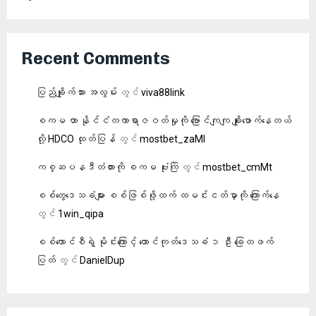
Recent Comments
ပြည်ချိုက်သား အလွမ်း
တွင်
viva88link
စကမ ဟာ နိုင်ငံတကာရာဇဝတ်မှုကို ဗြောင်ကျကျ ချိုးဖောက်နေတယ်
လို့ HDCO ထုတ်ပြန်
တွင်
mostbet_zaMl
ကစ္ဆပနဒီတံတားကို စကမ ဗုံးကြဲ
တွင်
mostbet_cmMt
စစ်တွေဒေသခံများ စစ်ဖြစ်ဖို့ထက် ထမင်းငတ်မှာကို ကြောက်နေ
တွင်
1win_qipa
စစ်ကောင်စီရဲ့ မိုင်းကြောင့် တောင်ကုတ်ဒေသခံ ၁ ဦး ခြေတဖက်
ပြတ်
တွင်
DanielDup