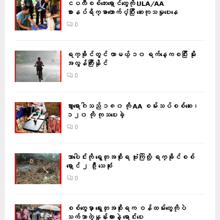
ငပလီစစ်ဘေးရှောင်တွေကို ULA/AA
စားနပ်ရိက္ခာထောက်ပံ့ပြီး ဆေးကုသမှုပေးနေ
0
ရက္ခိုင်တွင် လာမယ့် ၁၀ ရက်နေ့ကစပြီး မိုး
အလွန်ကြီးနိုင်
0
သွားရောဂါသည် ၁၈၀ ကို AA စမ်းသပ်စစ်ဆေး၊
၁၂၀ ကို ကုသပေးခဲ့
0
သာပေါင်းကို ရွေတုအစိုးရ ဗုံးကြဲလို့ ရက္ခိုင်စစ်
ရှောင် ၂ ဦး သေဆုံး
0
စစ်တွေမှာ ရွေးတုအစိုးရက ဝန်ထမ်းတွေကိုပဲ
သက်သာတဲ့နှုန်းထားနဲ့ ရောင်းပေး