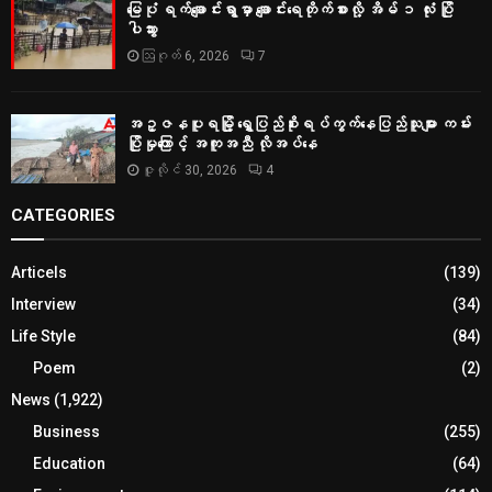
မြေပုံ ရက်ချောင်းရွာမှာ ချောင်းရေတိုက်စားလို့ အိမ် ၁ လုံး ပြို
ပါသွား
ဩဂုတ် 6, 2026
7
အဥ္ဇနပူရမြို့ ရွှေပြည်စိုးရပ်ကွက်နေပြည်သူများ ကမ်း
ပြိုမှုကြောင့် အကူအညီ လိုအပ်နေ
ဇူလိုင် 30, 2026
4
CATEGORIES
Articels
(139)
Interview
(34)
Life Style
(84)
Poem
(2)
News
(1,922)
Business
(255)
Education
(64)