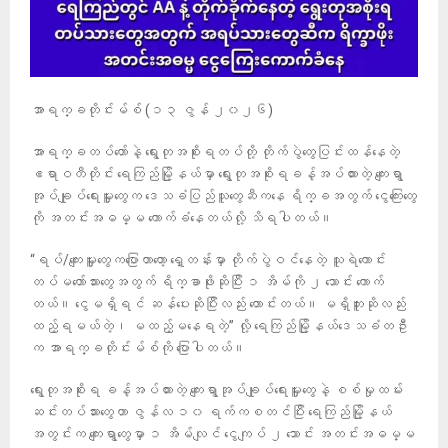
အာရက္ခတိုင်းမ်စ် (၁၃ ဇွန် ၂၀၂၆)
အာရက္ခတပ်တော်နဲ့ ရွေးတုအစိုးရတပ်တို့ တိုက်ပွဲတွေပြင်းထန်နေတဲ့
ဧရာဝတီတိုင်း ရေကြည်မြို့နယ်မှာ ရွေးတုအစိုးရခန့်အပ်ထားတဲ့ ကျေးရွာ
အုပ်ချုပ်ရေးမှူးတွေက ဒေသခံပြည်သူတွေဆီကနေ ရိက္ခအတွက် ငွေကြေးတွေ
ကို အတင်းအဓမ္မ ကောက်ခံနေတယ်လို့ သိရပါတယ်။
“ရပ်/ကျေးမှူးတွေကပြောတာတော့ ရှေ့တန်းမှာ တိုက်ပွဲဝင်နေတဲ့ သူရဲကောင်း
တပ်မတော်သားတွေအတွက် ရိက္ခာဖိုးဆိုပြီး ၁ အိမ်ကို ၂ သောင်း ကောက်
တယ်။ ငွေမရှိရင် ဆန်ပေးဆိုပြီးလည်း တောင်းတယ်။ မရှိဘူးဆိုလည်း
ထည့်ရမယ်တဲ့၊ မထည့်မနေရတဲ့” လို့ ရေကြည်မြို့နယ်ဒေသခံတဦး
က အာရက္ခတိုင်းမ်စ်ကို ပြောပါတယ်။
ရွေးတုအစိုးရ ခန့်အပ်ထားတဲ့ ကျေးရွာအုပ်ချုပ်ရေးမှူးတွေနဲ့ စစ်မှုထမ်း
ဆင်းတပ်သားတွေဟာ ဇွန်လ ၁၀ ရက်ကစတင်ပြီး ရေကြည်မြို့နယ်
အတွင်းက ကျေးရွာတွေမှာ ၁ အိမ်လျင် ငွေကျပ် ၂ သောင်း အတင်းအဓမ္မ