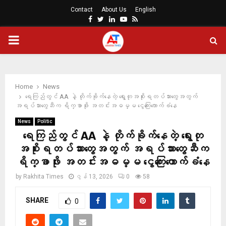
Contact
About Us
English
Facebook
Twitter
Linkedin
Youtube
Rss
PRIMARY
MENU
Home
News
ရေကြည်တွင် AA နဲ့ တိုက်ခိုက်နေတဲ့ ရွေးတုအစိုးရတပ်သားတွေအတွက်
အရပ်သားတွေဆီက ရိက္ခာဖိုး အတင်းအဓမ္မ ငွေကြေးကောက်ခံနေ
News
Politic
ရေကြည်တွင် AA နဲ့ တိုက်ခိုက်နေတဲ့ ရွေးတု
အစိုးရတပ်သားတွေအတွက် အရပ်သားတွေဆီက
ရိက္ခာဖိုး အတင်းအဓမ္မ ငွေကြေးကောက်ခံနေ
by
Rakhita Times
ဇွန် 13, 2026
0
58
SHARE
0