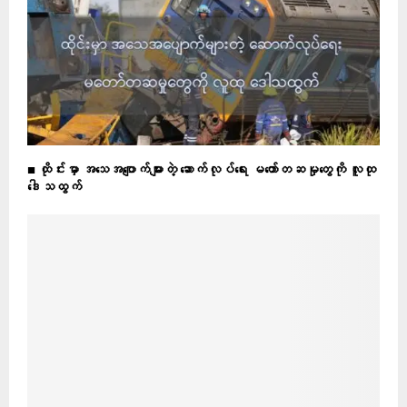
■ ထိုင်းမှာ အသေအပျောက်များတဲ့ ဆောက်လုပ်ရေး မတော်တဆမှုတွေကို လူထု
ဒေါသထွက်