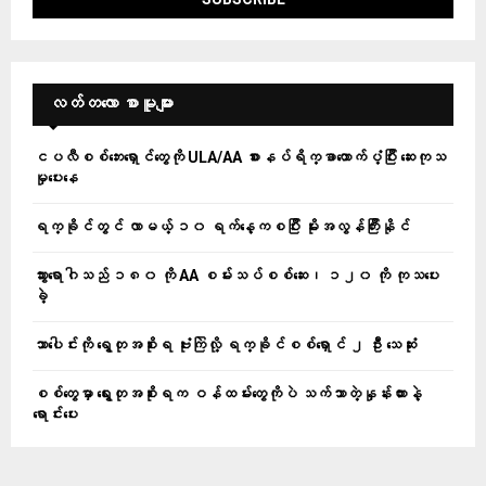
လတ်တ‌လော စာမူများ
ငပလီစစ်ဘေးရှောင်တွေကို ULA/AA စားနပ်ရိက္ခာထောက်ပံ့ပြီး ဆေးကုသ
မှုပေးနေ
ရက္ခိုင်တွင် လာမယ့် ၁၀ ရက်နေ့ကစပြီး မိုးအလွန်ကြီးနိုင်
သွားရောဂါသည် ၁၈၀ ကို AA စမ်းသပ်စစ်ဆေး၊ ၁၂၀ ကို ကုသပေး
ခဲ့
သာပေါင်းကို ရွေတုအစိုးရ ဗုံးကြဲလို့ ရက္ခိုင်စစ်ရှောင် ၂ ဦး သေဆုံး
စစ်တွေမှာ ရွေးတုအစိုးရက ဝန်ထမ်းတွေကိုပဲ သက်သာတဲ့နှုန်းထားနဲ့
ရောင်းပေး