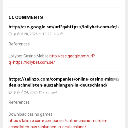
11 COMMENTS
http://cse.google.sm/url?q=https://lollybet.com.de/
REPLY
ဇူလိုင် 20, 2026 at 10:22 မနက်
References:
Lollybet Casino Mobile
http://cse.google.sm/url?
q=https://lollybet.com.de/
https://talinzo.com/companies/online-casino-mit-
REPLY
den-schnellsten-auszahlungen-in-deutschland/
ဇူလိုင် 24, 2026 at 7:26 ညနေ
References:
Download casino games
https://talinzo.com/companies/online-casino-mit-den-
schnellsten-auszahlungen-in-deutschland/