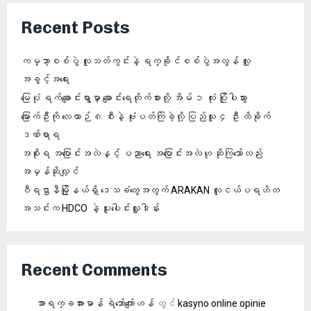
Recent Posts
ကမ္ဘာ့စစ်ပွဲ လူသတ်ကွင်းနဲ့ ရက္ခိုင်စစ်ပွဲအလွန် လူ့
အခွင့်အရေး
မြေပုံ ရက်ချောင်းရွာမှာ ချောင်းရေတိုက်စားလို့ အိမ် ၁ လုံး ပြိုပါသွား
မြောက်ဦးကို လေယာဉ် ၈ စီးနဲ့ ဗုံးပတ်ကြဲခဲ့လို့ ပြည်သူ ၄ ဦး ထိခိုက်
ဒဏ်ရာရ
အစိုးရ အပြောင်းအလဲနှင့် ပညာရေး အပြောင်းအလဲဟု ဆိုကြသော်လည်း
အမှန်ဆိုလျှင်
ဝီရဌာနီမြို့နယ်ရှိ‌ ဒေသခံတွေအတွက် ARAKAN လူငယ်ပရဟိတ
အသင်းက HDCO နဲ့ ပူးပေါင်းလှူဒါန်း
Recent Comments
အာရက္ခအားမာန် ရဲဘော်ကျော်ဟန်
တွင်
kasyno online opinie