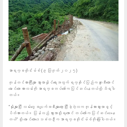
အာရက္ခတိုင်းမ်စ် (၉ သြဂုတ် ၂၀၂၅)
ကုန်တင်ကားကြီးများ သွားလာနိုင်ရေးအတွက် ရက္ခိုင်ပြည်က ဘူးသီးတောင်
မောင်တော ကားလမ်းကို အာရက္ခတပ်တော်က ပြင်ဆင်နေတယ်လို့ သိရပါ
တယ်။
“မိုးများပြီး လမ်းတွေ အပျက်အစီးများတော့ ပြီးခဲ့တဲ့လက ကုန်ကားသွားလာခွင့်
ပိတ်ထားတယ်။ ပြန်လည် သွားလာလို့ရအောင် တပ်တော်က ပြင်ဆင်ပေးနေ
တယ်” လို့ မောင်တောဒေသခံတဦးက အာရက္ခတိုင်းမ်စ်ကို ပြောပါတယ်။