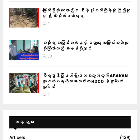
မြောက်ဦးကို လေယာဉ် ၈ စီးနဲ့ ဗုံးပတ်ကြဲခဲ့လို့ ပြည်သူ
၄ ဦး ထိခိုက်ဒဏ်ရာရ
0
အစိုးရ အပြောင်းအလဲနှင့် ပညာရေး အပြောင်းအလဲဟု
ဆိုကြသော်လည်း အမှန်ဆိုလျှင်
83
ဝီရဌာနီမြို့နယ်ရှိ‌ ဒေသခံတွေအတွက် ARAKAN
လူငယ်ပရဟိတအသင်းက HDCO နဲ့ ပူးပေါင်း
လှူဒါန်း
0
ကဏ္ဍများ
Articels
(139)