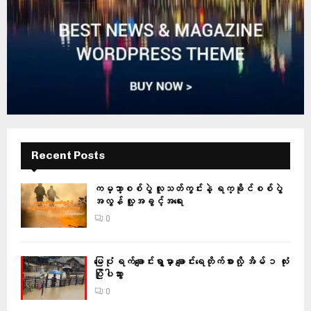
Recent Posts
ကမ္ဘာ့စစ်ပွဲ လူသတ်ကွင်းနဲ့ ရက္ခိုင်စစ်ပွဲ
အလွန် လူ့အခွင့်အရေး
0
မြေပုံ ရက်ချောင်းရွာမှာ ချောင်းရေတိုက်စားလို့ အိမ် ၁ လုံး
ပြိုပါသွား
0