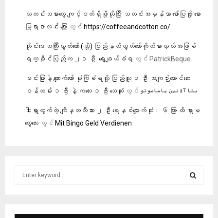
သတင်းသမားတွေ ကျင့်ဝတ်ရှိဖို့လိုပြီး သတင်းအမှန်သာ ဖော်ပြဖို့ စော
မြရာဇာလင်း ပြော
တွင်
https://coffeeandcotton.co/
တိုင်းဒေသကြီးလွှတ်တော် (သို့) ပြည်နယ်လွှတ်တော်ကိုယ်စားလှယ်အဖြစ်
ရက္ခိုင်ပြည်က ၂၁ ဦး ‌ ရွေးချယ်ခံရ
တွင်
PatrickBeque
မင်းပြားနဲ့ ကျောက်တော် ဗုံးကြဲခံရလို့ ပြည်သူ ၁ ဦး အကျဉ်းထောင်ဆေး
ဝန်ထမ်း ၁ ဦး နဲ့ ကလေး ၁ ဦး သေဆုံး
တွင်
بتا آلانین یاماموتو
ငါးရှာထွက်တဲ့ ကျိန္တလီသား ၂ ဦး ရေနှစ်ပျောက်ဆုံး၊ ၆ ကြာ ထိ ရှာမ
တွေ့သေး
တွင်
Mit Bingo Geld Verdienen
S
e
a
S
r
c
E