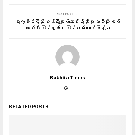
NEXT POST
ရက္ခိုင်ပြည် ဝန်ကြီးချုပ်ဟောင်း ဦးညီပု သမီးကို စစ်
ကောင်စီ ပြန်လွှတ်၊ ပြန်ဖမ်း ထောင်ပြန်ချ
Rakhita Times
RELATED POSTS