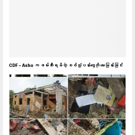
CDF – Asho က ဖမ်းဆီးရမိတဲ့ စစ်သုံ့ပန်းတွေကို မေးမြန်းခြင်း