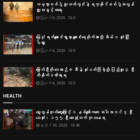
ကမ္ဘာ့စစ်ပွဲ လူသတ်ကွင်းနဲ့ ရက္ခိုင်စစ်ပွဲအလွန်
လူ့အခွင့်အရေး
ဩဂုတ် 6, 2026
0
မြေပုံ ရက်ချောင်းရွာမှာ ချောင်းရေတိုက်စားလို့ အိမ် ၁ လုံး ပြို
ပါသွား
ဩဂုတ် 6, 2026
0
မြောက်ဦးကို လေယာဉ် ၈ စီးနဲ့ ဗုံးပတ်ကြဲခဲ့လို့ ပြည်သူ ၄ ဦး
ထိခိုက်ဒဏ်ရာရ
ဩဂုတ် 6, 2026
0
HEALTH
သွေးလွန်တုတ်ကွေးကြောင့် ၁ နှစ်ကျော်ကလေး အပါအဝင် ၃ ဦး
သေဆုံး၊ ၁၅၅ ဦး ဆေးရုံတက် ကုသနေရ
ဇူလိုင် 30, 2026
46