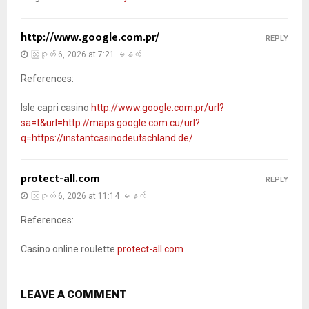
http://www.google.com.pr/
REPLY
ဩဂုတ် 6, 2026 at 7:21 မနက်
References:
Isle capri casino
http://www.google.com.pr/url?
sa=t&url=http://maps.google.com.cu/url?
q=https://instantcasinodeutschland.de/
protect-all.com
REPLY
ဩဂုတ် 6, 2026 at 11:14 မနက်
References:
Casino online roulette
protect-all.com
LEAVE A COMMENT