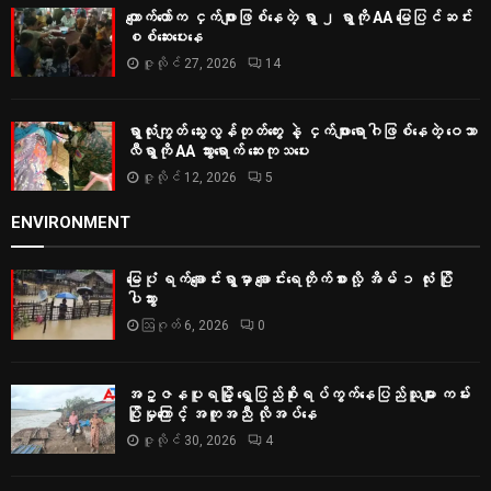
ကျောက်တော်က ငှက်ဖျားဖြစ်နေတဲ့ ရွာ ၂ ရွာကို AA မြေပြင်ဆင်း
စစ်‌ဆေးပေးနေ
ဇူလိုင် 27, 2026
14
ရွာလုံးကျွတ် သွေးလွန်တုတ်ကွေး နဲ့ ငှက်ဖျားရောဂါဖြစ်နေတဲ့ ဝေသာ
လီရွာကို AA သွားရောက် ဆေးကုသပေး
ဇူလိုင် 12, 2026
5
ENVIRONMENT
မြေပုံ ရက်ချောင်းရွာမှာ ချောင်းရေတိုက်စားလို့ အိမ် ၁ လုံး ပြို
ပါသွား
ဩဂုတ် 6, 2026
0
အဥ္ဇနပူရမြို့ ရွှေပြည်စိုးရပ်ကွက်နေပြည်သူများ ကမ်း
ပြိုမှုကြောင့် အကူအညီ လိုအပ်နေ
ဇူလိုင် 30, 2026
4