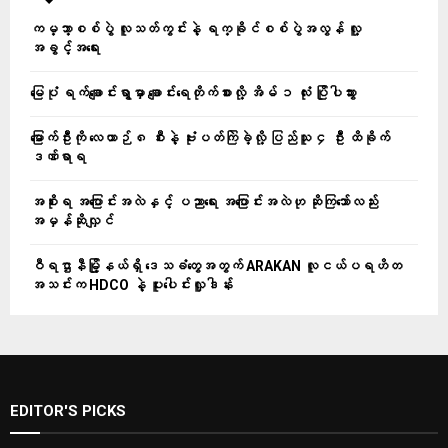
ကမ္ဘာ့စစ်ပွဲ လူသတ်ကွင်းနဲ့ ရက္ခိုင်စစ်ပွဲအလွန် လူ့
အခွင့်အရေး
မြေပုံ ရက်ချောင်းရွာမှာ ချောင်းရေတိုက်စားလို့ အိမ် ၁ လုံး ပြိုပါသွား
မြောက်ဦးကို လေယာဉ် ၈ စီးနဲ့ ဗုံးပတ်ကြဲခဲ့လို့ ပြည်သူ ၄ ဦး ထိခိုက်
ဒဏ်ရာရ
အစိုးရ အပြောင်းအလဲနှင့် ပညာရေး အပြောင်းအလဲဟု ဆိုကြသော်လည်း
အမှန်ဆိုလျှင်
ဝီရဌာနီမြို့နယ်ရှိ‌ ဒေသခံတွေအတွက် ARAKAN လူငယ်ပရဟိတ
အသင်းက HDCO နဲ့ ပူးပေါင်းလှူဒါန်း
EDITOR'S PICKS