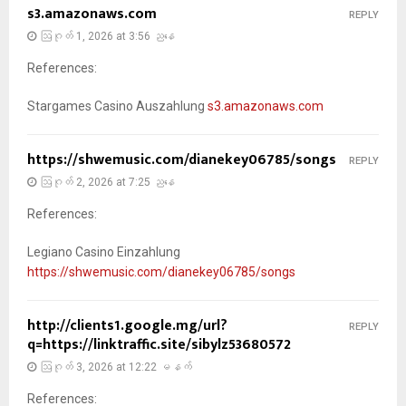
s3.amazonaws.com
REPLY
ဩဂုတ် 1, 2026 at 3:56 ညနေ
References:
Stargames Casino Auszahlung
s3.amazonaws.com
https://shwemusic.com/dianekey06785/songs
REPLY
ဩဂုတ် 2, 2026 at 7:25 ညနေ
References:
Legiano Casino Einzahlung
https://shwemusic.com/dianekey06785/songs
http://clients1.google.mg/url?
REPLY
q=https://linktraffic.site/sibylz53680572
ဩဂုတ် 3, 2026 at 12:22 မနက်
References: