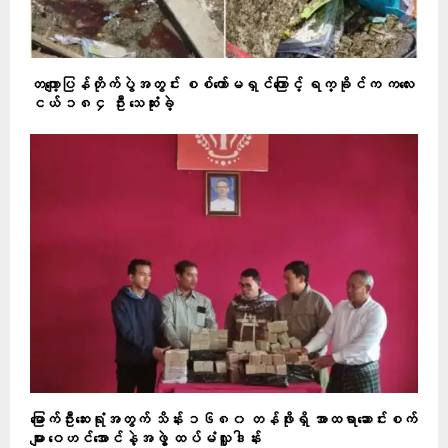
တကျော့ပြန်တိုက်ပွဲအတွင်း စစ်ကော်မရှင်ကြောင့် ရက္ခိုင်က ကလေး
ငယ် ၁၈၄ ဦး သေဆုံးခဲ့
မြောက်ဦးဆေးရုံအတွက် သိန်း ၁၆၈၀ တန်ဖိုးရှိ အာထရာဆောင်းစက်
များ ဝေဟင်အောင်နဲ့အဖွဲ့ ထပ်မံလှူဒါန်း