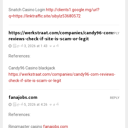
Snatch Casino Login
http://clients1.google.mg/url?
q=https://linktraffic.site/sibylz53680572
https://werkstraat.com/companies/candy96-com-
REPLY
reviews-check-if-site-is-scam-or-legit
ဩဂုတ် 3, 2026 at 1:43 မနက်
References:
Candy96 Casino blackjack
https://werkstraat.com/companies/candy96-com-reviews-
check-if-site-is-scam-or-legit
fanajobs.com
REPLY
ဩဂုတ် 5, 2026 at 4:26 မနက်
References:
Ringmaster casino
fanajobs.com