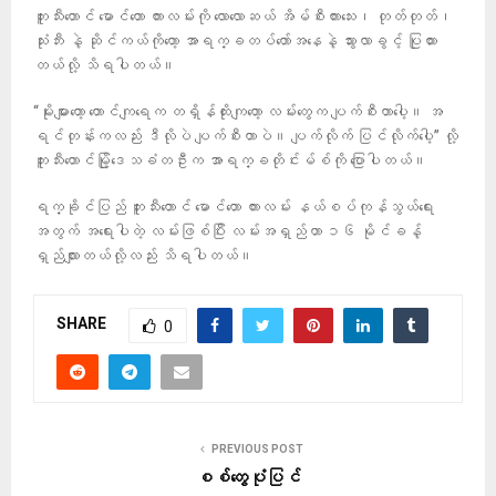
ဘူးသီးတောင် မောင်တော ကားလမ်းကို လောလောဆယ် အိမ်စီးကားသေး၊ တုတ်တုတ်၊
သုံးဘီး နဲ့ ဆိုင်ကယ်ကိုတော့ အာရက္ခတပ်တော်အနေနဲ့ သွားလာခွင့် ပြုထား
တယ်လို့ သိရပါတယ်။
“မိုးများတော့ တောင်ကျရေက တရှိန်ထိုးကျတော့ လမ်းတွေက ပျက်စီးတာပေါ့။ အ
ရင်တုန်းကလည်း ဒီလိုပဲ ပျက်စီးတာပဲ။ ပျက်လိုက် ပြင်လိုက်ပေါ့” လို့
ဘူးသီးတောင်မြို့‌ဒေသခံတဦးက အာရက္ခတိုင်းမ်စ်ကို ပြောပါတယ်။
ရက္ခိုင်ပြည် ဘူးသီးတောင် မောင်တော ကားလမ်း နယ်စပ်ကုန်သွယ်ရေး
အတွက် အရေးပါတဲ့ လမ်းဖြစ်ပြီး လမ်းအရှည်ဟာ ၁၆ မိုင်ခန့်
ရှည်လျားတယ်လို့လည်း သိရပါတယ်။
SHARE
0
PREVIOUS POST
စစ်တွေပုံပြင်