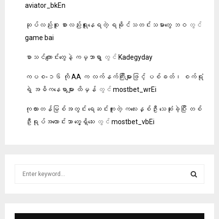
aviator_bkEn
ဆုပ်လည်းစူး စားလည်းရူးနေရတဲ့ ရခိုင်သတင်းသမားတွေ ဘဝ
တွင်
g​am​e b​a​i
စာသင်ကျောင်းတွေနဲ့ ကမ္ဘာရွာ
တွင်
Kadegyday
ကပစ-၁၆ ကို AA က လက်နက်ကြီးများဖြင့် ပစ်ခတ်၊ စက်ရုံ
ရဲ့ အဓိကနေရာများ ထိမှန်
တွင်
mostbet_wrEi
ကုလားတန်မြစ်အတွင်း ရေဆင်းကူးတဲ့ ကလေးနှစ်ဦး သေဆုံးခဲ့ပြီး တစ်
ဦးရုပ်အလောင်းသာ တွေ့ရှိသေး
တွင်
mostbet_vbEi
S
e
a
S
r
c
E