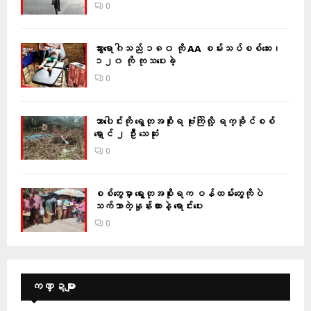
0
သွားရောဂါသည် ၁၈၀ ကို AA စမ်းသပ်စစ်ဆေး၊
၁၂၀ ကို ကုသပေးခဲ့
0
သာပေါင်းကို ရွေတုအစိုးရ ဗုံးကြဲလို့ ရက္ခိုင်စစ်
ရှောင် ၂ ဦး သေဆုံး
0
စစ်တွေမှာ ရွေးတုအစိုးရက ဝန်ထမ်းတွေကိုပဲ
သက်သာတဲ့နှုန်းထားနဲ့ ရောင်းပေး
0
ကဏ္ဍများ