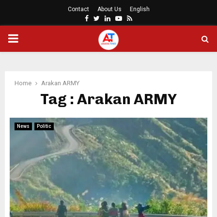
Contact
About Us
English
Facebook
Twitter
Linkedin
Youtube
Rss
PRIMARY
MENU
Home
Arakan ARMY
Tag : Arakan ARMY
News
Politic