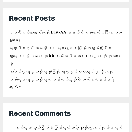
Recent Posts
ငပလီစစ်ဘေးရှောင်တွေကို ULA/AA စားနပ်ရိက္ခာထောက်ပံ့ပြီး ဆေးကုသ
မှုပေးနေ
ရက္ခိုင်တွင် လာမယ့် ၁၀ ရက်နေ့ကစပြီး မိုးအလွန်ကြီးနိုင်
သွားရောဂါသည် ၁၈၀ ကို AA စမ်းသပ်စစ်ဆေး၊ ၁၂၀ ကို ကုသပေး
ခဲ့
သာပေါင်းကို ရွေတုအစိုးရ ဗုံးကြဲလို့ ရက္ခိုင်စစ်ရှောင် ၂ ဦး သေဆုံး
စစ်တွေမှာ ရွေးတုအစိုးရက ဝန်ထမ်းတွေကိုပဲ သက်သာတဲ့နှုန်းထားနဲ့
ရောင်းပေး
Recent Comments
စစ်တွေမှာ လွတ်ငြိမ်းနဲ့ ပြန်လွတ်လာတဲ့ သူခိုးတွေ သောင်းကျန်းနေ
တွင်