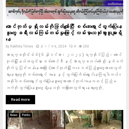
တောင်ကုတ်မှ ရိုးလမ်းကိုဖြတ်ကျော်ပြီး စစ်ဘေးရှောင်ထွက်ပြေးနေ
သူတွေ ခရီးလမ်းကြမ်းတမ်းမှုကြောင့် လမ်းမှာသေဆုံးသွားသူများရှိ
နေ
by
Rakhita Times
နိုဝင်ဘာ 6, 2024
4
250
အာရက္ခတိုင်းမ်စ် (၆ နိုဝင်ဘာ၊ ၂၀၂၄) ရက္ခိုင်ပြည်၊ တောင်
ကုတ်မြို့နယ်အတွင်းမှာ စစ်ကောင်စီ နှင့် အာရက္ခတပ်တော် တို့ နှစ်ဖက်
တိုက်ပွဲ ပြင်းထန်နေတာကြောင့်တောင်ကုတ်မြို့က ဒေသခံပြည်သူတွေဟာ ဘေးလွတ်
ရာနေရာတွေကို စစ်ဘေးရှောင် အနေ နှင့် ထွက်ပြေးတိမ်းရှောင်နေကြရပါတယ်။
အဆိုပါစစ်ဘေးရှောင်ထွက်ပြေးနေသူတွေဟာ တောင်ကုတ်ကနေတဆင့် ပြည်မ
ဘက်ကို ထွက်ပြေးနေသူတွေ ရှိနေသလို တခြားဘေးလွတ်ရာ နေရာတွေကို...
Read more
News
Politic