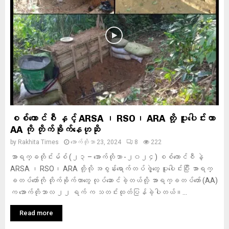
စစ်ကောင်စီ နှင့် ARSA ၊ RSO၊ ARA တို့ ပူးပေါင်းကာ
AA ကို တိုက်ခိုက်နေဟုဆို
by
Rakhita Times
အောက်တိုဘာ 23, 2024
8
222
အာရက္ခတိုင်းမ်စ် (၂၃ – အောက်တိုဘာ -၂၀၂၄) စစ်ကောင်စီ နဲ့
ARSA ၊ RSO၊ ARA တို့လို အစွန်းရောက်တပ်ဖွဲ့တွေ ပူးပေါင်းပြီး အာရက္
ခတပ်တော်ကို တိုက်ခိုက်တာတွေ လုပ်ဆောင်ခဲ့တယ်လို့ အာရက္ခတပ်တော် (AA)
က အောက်တိုဘာလ ၂၂ ရက် က သတင်းထုတ်ပြန်ခဲ့ပါတယ်။...
Read more