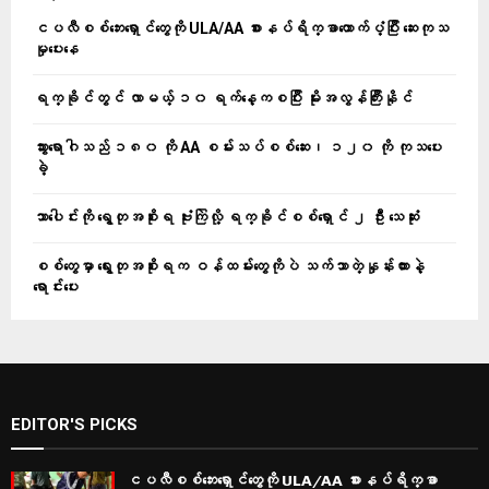
ငပလီစစ်ဘေးရှောင်တွေကို ULA/AA စားနပ်ရိက္ခာထောက်ပံ့ပြီး ဆေးကုသ
မှုပေးနေ
ရက္ခိုင်တွင် လာမယ့် ၁၀ ရက်နေ့ကစပြီး မိုးအလွန်ကြီးနိုင်
သွားရောဂါသည် ၁၈၀ ကို AA စမ်းသပ်စစ်ဆေး၊ ၁၂၀ ကို ကုသပေး
ခဲ့
သာပေါင်းကို ရွေတုအစိုးရ ဗုံးကြဲလို့ ရက္ခိုင်စစ်ရှောင် ၂ ဦး သေဆုံး
စစ်တွေမှာ ရွေးတုအစိုးရက ဝန်ထမ်းတွေကိုပဲ သက်သာတဲ့နှုန်းထားနဲ့
ရောင်းပေး
EDITOR'S PICKS
ငပလီစစ်ဘေးရှောင်တွေကို ULA/AA စားနပ်ရိက္ခာ