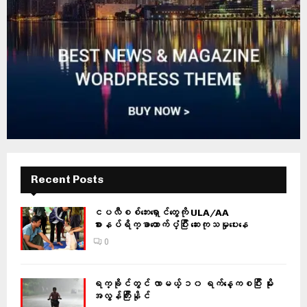
Recent Posts
ငပလီစစ်ဘေးရှောင်တွေကို ULA/AA
စားနပ်ရိက္ခာထောက်ပံ့ပြီး ဆေးကုသမှုပေးနေ
0
ရက္ခိုင်တွင် လာမယ့် ၁၀ ရက်နေ့ကစပြီး မိုး
အလွန်ကြီးနိုင်