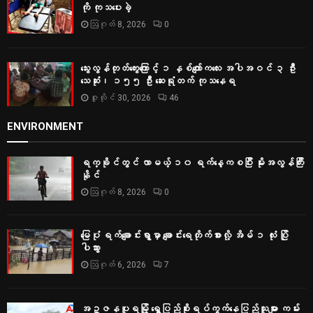
ကို ကုသပေးခဲ့
ဩဂုတ် 8, 2026
0
သွေးလွန်တုတ်ကွေးကြောင့် ၁ နှစ်ကျော်ကလေး အပါအဝင် ၃ ဦး
သေဆုံး၊ ၁၅၅ ဦး ဆေးရုံတက် ကုသနေရ
ဇူလိုင် 30, 2026
46
ENVIRONMENT
ရက္ခိုင်တွင် လာမယ့် ၁၀ ရက်နေ့ကစပြီး မိုးအလွန်ကြီး
နိုင်
ဩဂုတ် 8, 2026
0
မြေပုံ ရက်ချောင်းရွာမှာ ချောင်းရေတိုက်စားလို့ အိမ် ၁ လုံး ပြို
ပါသွား
ဩဂုတ် 6, 2026
7
အဥ္ဇနပူရမြို့ ရွှေပြည်စိုးရပ်ကွက်နေပြည်သူများ ကမ်း