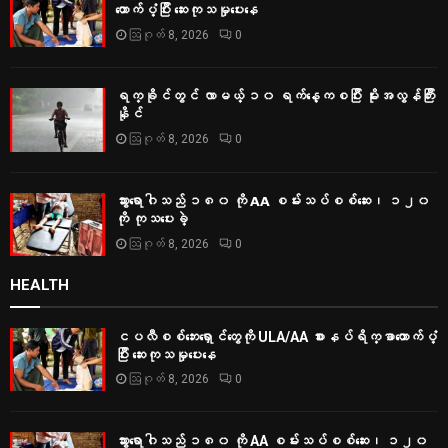
ထောက်ပံ့ပြီး ဆေးကုသမှုပေးနေ
ဩဂုတ် 8, 2026
0
ရက္ခိုင်တွင် လာမယ့် ၁၀ ရက်နေ့ကစပြီး မိုးအလွန်ကြီး
နိုင်
ဩဂုတ် 8, 2026
0
သွားရောဂါသည် ၁၈၀ ကို AA စမ်းသပ်စစ်ဆေး၊ ၁၂၀
ကို ကုသပေးခဲ့
ဩဂုတ် 8, 2026
0
HEALTH
ငပလီစစ်ဘေးရှောင်တွေကို ULA/AA စားနပ်ရိက္ခာထောက်ပံ့
ပြီး ဆေးကုသမှုပေးနေ
ဩဂုတ် 8, 2026
0
သွားရောဂါသည် ၁၈၀ ကို AA စမ်းသပ်စစ်ဆေး၊ ၁၂၀