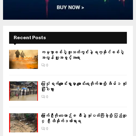
Recent Posts
ကမ္ဘာ့စစ်ပွဲ လူသတ်ကွင်းနဲ့ ရက္ခိုင်စစ်ပွဲ
အလွန် လူ့အခွင့်အရေး
0
မြေပုံ ရက်ချောင်းရွာမှာ ချောင်းရေတိုက်စားလို့ အိမ် ၁ လုံး
ပြိုပါသွား
0
မြောက်ဦးကို လေယာဉ် ၈ စီးနဲ့ ဗုံးပတ်ကြဲခဲ့လို့ ပြည်သူ
၄ ဦး ထိခိုက်ဒဏ်ရာရ
0