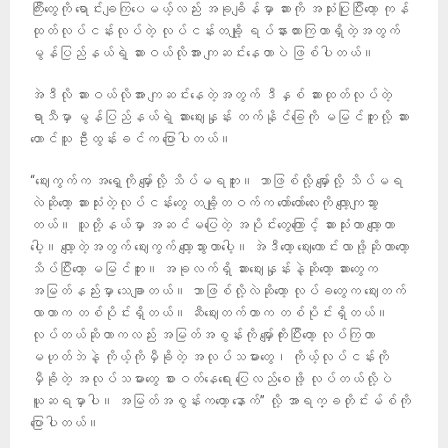
ကြီးတွေကို ရောင်းချကြပေမယ့်လည်း အခုချိန်မှာ ဆားကို အသုံးပြုပြီးတော့ ကုန်
ထုတ်လုပ်ငန်းလုပ်တဲ့ လုပ်ငန်းတချို့ ရပ်နားထားကြတာရှိတဲ့အတွက်
မွန်ပြည်နယ်ရဲ့ ဆားဝယ်လိုအား ကျဆင်းနေတာပဲ ဖြစ်ပါတယ်။
အဲဒီလို ဆားဝယ်လိုအား ကျဆင်းနေတဲ့အတွက် ဒီနှစ် ဆားထုတ်လုပ်တဲ့
ရာသီမှာ မွန်ပြည်နယ်ရဲ့ ဆားဈေးနှုန်း တက်နိုင်ခြေကို မမြင်ဘူးလို့ ဆား
တောင်သူ ဦးထွန်းခင်က ပြောပါတယ်။
“ဈေးကွက်က အရှေ့ကို မျှော်လို့ သိပ်မရဘူး။ ဘာဖြစ်လို့ မျှော်လို့ သိပ်မရ
လဲဆိုတော့ ဆားသုံးတဲ့လုပ်ငန်းတွေ တချို့တဝက်က တော်တော်လေးကို လျော့ကျသွား
တယ်။ သူတို့နယ်မှာ အဆင်မပြေတဲ့ အပိုင်းတွေကြောင့် ဆားသုံးတာ လျော့တာ
ပေါ့။ လျော့တဲ့အတွက် ဈေးကွက် လျော့သွားတာပေါ့။ အဲဒီတော့ ဈေးကောင်းလာဖို့ဆိုတာတော့
သိပ်ပြီးတော့ မမြင်ဘူး။ အခုလက်ရှိ ဆားဈေးနှုန်းနဲ့ဆိုတော့ ဆားတွေက
အမြတ်နည်းမှာ သေချာတယ်။ ဘာဖြစ်လို့လဲဆိုတော့ လုပ်ခတွေက ဈေးတက်
လာတာက တစ်ပိုင်းရှိတယ်။ ဆီဈေးတက်တာက တစ်ပိုင်းရှိတယ်။
လုပ်တယ်ဆိုတာကလည်း အမြတ်အစွန်းကို မျှော်ကိုးပြီးတော့ လုပ်ကြတာ
မဟုတ်ဘဲနဲ့ ကိုယ့်ကိုမှီခိုတဲ့ အလုပ်သမားတွေ၊ ကိုယ့်လုပ်ငန်းကို
မှီခိုတဲ့ အလုပ်သမားတွေ စားဝတ်နေရေး ပြေလည်စေဖို့ လုပ်တယ်လို့ပဲ
ယူဆရမှာပါ။ အမြတ်အစွန်းကတော့ နောက်” လို့ အာရက္ခတိုင်းမ်စ်ကို
ပြောပါတယ်။