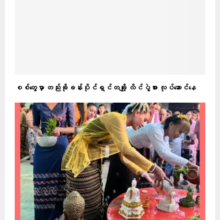
‎စစ်တွေမှာ တည်းခိုခန်းပိုင်ရှင်တချို့ လိင်ပွဲစား လုပ်ဆောင်နေ