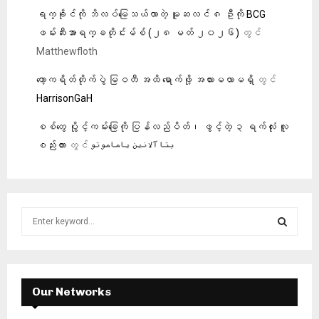
‎ရက္ခိုင်ကို ဘိလပ်မြေသယ်လာတဲ့ မူဆလင် ၈ ဦးကို BCG
ဖမ်းဆီး‎အာရက္ခတိုင်းမ်စ် (၂၈ မတ် ၂၀၂၆)
တွင်
Matthewfloth
ကော့ကရိတ်တိုက်ပွဲ မြဝတီ အထိ ရောက်ဖို့ အလားမလာမရှိ
တွင်
HarrisonGaH
စစ်တွေ ပွိုင့်ကမ်းခြေကို ပြန်လည်ပိတ်၊ ဖွင့်တဲ့ ၃ ရက်လုံး လူ
စည်းကား
တွင်
بتا آلانین یاماموتو
S
e
a
S
r
c
E
h
Our Networks
f
A