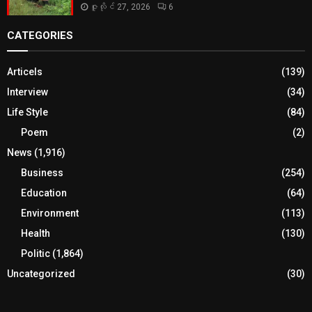
ဇူလိုင် 27, 2026
6
CATEGORIES
Articels
(139)
Interview
(34)
Life Style
(84)
Poem
(2)
News
(1,916)
Business
(254)
Education
(64)
Environment
(113)
Health
(130)
Politic
(1,864)
Uncategorized
(30)