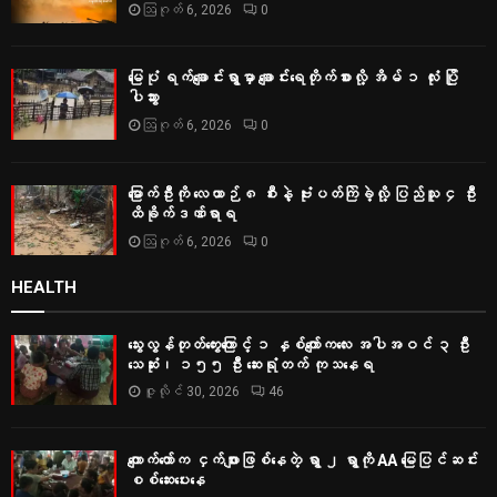
ဩဂုတ် 6, 2026
0
မြေပုံ ရက်ချောင်းရွာမှာ ချောင်းရေတိုက်စားလို့ အိမ် ၁ လုံး ပြို
ပါသွား
ဩဂုတ် 6, 2026
0
မြောက်ဦးကို လေယာဉ် ၈ စီးနဲ့ ဗုံးပတ်ကြဲခဲ့လို့ ပြည်သူ ၄ ဦး
ထိခိုက်ဒဏ်ရာရ
ဩဂုတ် 6, 2026
0
HEALTH
သွေးလွန်တုတ်ကွေးကြောင့် ၁ နှစ်ကျော်ကလေး အပါအဝင် ၃ ဦး
သေဆုံး၊ ၁၅၅ ဦး ဆေးရုံတက် ကုသနေရ
ဇူလိုင် 30, 2026
46
ကျောက်တော်က ငှက်ဖျားဖြစ်နေတဲ့ ရွာ ၂ ရွာကို AA မြေပြင်ဆင်း
စစ်‌ဆေးပေးနေ