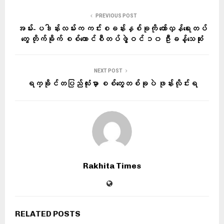
PREVIOUS POST
အမ်း-ပဒါန်းလမ်းက ကင်းစခန်းနှစ်ခုကို တော်လှန်ရေးတပ်
တွေ တိုက်ခိုက် စစ်ကောင်စီတပ်ဖွဲ့ဝင် ၁၀ ဦးခန့်သေဆုံး
NEXT POST
ရက္ခိုင်တပြည်လုံးမှာ စစ်တွေတစ်ခုပဲ ဖုန်းလိုင်းရ
Rakhita Times
RELATED POSTS