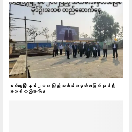
စစ်တွေမြို့ နှစ် ၂၀၀ ပြည့် အထိမ်းအမှတ်အဖြစ် မုဒ်ဦး
အသစ် တည်‌ဆောက်နေ