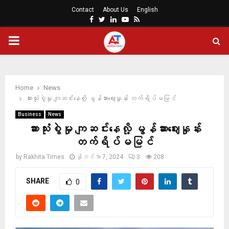
Contact
About Us
English
Facebook
Twitter
Linkedin
Youtube
Rss
PRIMARY
MENU
Home
News
ဆားသုံးစွဲမှု ကျဆင်းနေလို့ မွန်ဆားဈေးနှုန်း တက်ရိပ်မမြင်
Business
News
ဆားသုံးစွဲမှု ကျဆင်းနေလို့ မွန်ဆားဈေးနှုန်း
တက်ရိပ်မမြင်
by
Rakhita Times
နိုဝင်ဘာ 7, 2024
3
208
SHARE
0