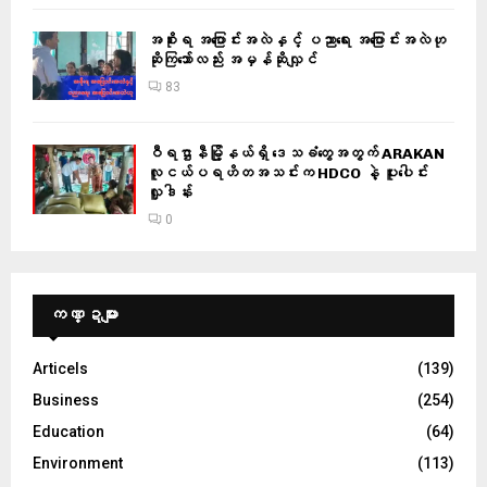
အစိုးရ အပြောင်းအလဲနှင့် ပညာရေး အပြောင်းအလဲဟု
ဆိုကြသော်လည်း အမှန်ဆိုလျှင်
83
ဝီရဌာနီမြို့နယ်ရှိ‌ ဒေသခံတွေအတွက် ARAKAN
လူငယ်ပရဟိတအသင်းက HDCO နဲ့ ပူးပေါင်း
လှူဒါန်း
0
ကဏ္ဍများ
Articels
(139)
Business
(254)
Education
(64)
Environment
(113)