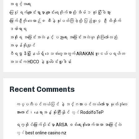
အခွင့်အရေး
မြေပုံ ရက်ချောင်းရွာမှာ ချောင်းရေတိုက်စားလို့ အိမ် ၁ လုံး ပြိုပါသွား
မြောက်ဦးကို လေယာဉ် ၈ စီးနဲ့ ဗုံးပတ်ကြဲခဲ့လို့ ပြည်သူ ၄ ဦး ထိခိုက်
ဒဏ်ရာရ
အစိုးရ အပြောင်းအလဲနှင့် ပညာရေး အပြောင်းအလဲဟု ဆိုကြသော်လည်း
အမှန်ဆိုလျှင်
ဝီရဌာနီမြို့နယ်ရှိ‌ ဒေသခံတွေအတွက် ARAKAN လူငယ်ပရဟိတ
အသင်းက HDCO နဲ့ ပူးပေါင်းလှူဒါန်း
Recent Comments
ကပ္ပလီပင်လယ်ပြင် နဲ့ ဘင်္ဂလားပင်လယ်အော်မှာ မုတ်သုံလေ
အားကောင်း၊ နေရာအနှံ့ မိုးကြီးနိုင်
တွင်
RodolfoTeP
ရက္ခိုင်မြောက်ပိုင်းမှာ ARSA စစ်ရေးထိုးဖောက်လာတာ ဘာကြောင့်လဲ
တွင်
best online casino nz