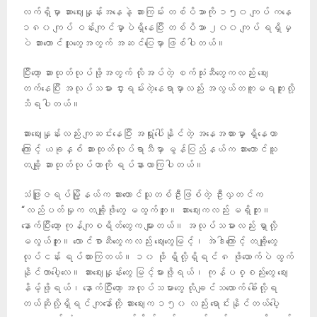
လက်ရှိမှာ ဆားဈေးနှုန်းအနေနဲ့ ဆားကြမ်း တစ်ပိဿာကို ၁၅၀ ကျပ် ကနေ
၁၈၀ ကျပ် ဝန်းကျင်မှာပဲရှိနေပြီး တစ်ပိဿာ ၂၀၀ ကျပ် ရရှိမှ
ပဲ ဆားတောင်သူတွေအတွက် အဆင်ပြေမှာ ဖြစ်ပါတယ်။
ပြီးတော့ ဆားထုတ်လုပ်ဖို့အတွက် လိုအပ်တဲ့ စက်သုံးဆီတွေကလည်း ဈေး
တက်နေပြီး အလုပ်သမား ငှားရမ်းတဲ့နေရာမှာလည်း အလွယ်တကူမရဘူးလို့
သိရပါတယ်။
ဆားဈေးနှုန်းလည်း ကျဆင်းနေပြီး အရှုံးပေါ်နိုင်တဲ့ အနေအထားမှာ ရှိနေတာ
ကြောင့် ယခုနှစ် ဆားထုတ်လုပ်ရာသီမှာ မွန်ပြည်နယ်က ဆားတောင်သူ
တချို့ ဆားထုတ်လုပ်တာကို ရပ်နားလာကြပါတယ်။
သံဖြူဇရပ်မြို့နယ်က ဆားတောင်သူတစ်ဦးဖြစ်တဲ့ ဦးလှတင်က
“လည်ပတ်မှုက တချို့ဖိုတွေ မထွက်ဘူး။ ဆားဈေးကလည်း မရှိဘူး။
နောက်ပြီးတော့ ကုန်ကျစရိတ်တွေက များတယ်။ အလုပ်သမားလည်း ရှာလို့
မလွယ်ဘူး။ လောင်စာဆီတွေကလည်း ဈေးတွေမြင့်၊ အဲဒါကြောင့် တချို့တွေ
လုပ်ငန်း ရပ်ထားကြတယ်။ ၁၀ ဖို ရှိလို့ရှိရင် ၈ ဖိုလောက်ပဲ ထွက်
နိုင်တာပေါ့လေ။ ဆားဈေးနှုန်းတွေ မြင့်မားဖို့ရယ်၊ ကုန်ပစ္စည်းတွေ ဈေး
နိမ့်ဖို့ရယ်၊ နောက်ပြီးတော့ အလုပ်သမားတွေ လိုချင်သလောက် ခေါ်လို့ရ
တယ်ဆိုလို့ရှိရင် ကျနော်တို့ ဆားဈေးက ၁၅၀ လည်း ရောင်းနိုင်တယ်ပေါ့