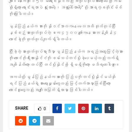
ဗျာ။ နောက်ဆုံး ၁၅၀ မရောင်းနိုင်လည်း အလုပ်လုပ်ထားတော့ ပေးဖို့ ကမ်း
ဖို့ရှိတော့ ရောင်းရတာပဲ ရှုံးတာပေါ့၊ အရှုံးပေါ်တာပေါ့” လို့ အာရက္ခတိုင်းမ်စ်
ကို ပြောပါတယ်။
မွန်ပြည်နယ်က ဆားကို နိုဝင်ဘာလကနေ မေလအထိ ထုတ်လုပ်ပြီး
နှစ်စဉ် ဆားထုတ်လုပ်တဲ့ ဧက ၄၇၀၀ ကျော်ကနေ ဆားတန်ချိန် ၄
သောင်းခွဲကို ထုတ်လုပ်လျက် ရှိပါတယ်။
ပြီးခဲ့တဲ့ ဆားထုတ်လုပ်ရာသီမှာ မွန်ပြည်နယ်က အရည်အသွေးမြင့်တဲ့ဆား
ကို တောင်ကိုရီးယားနိုင်ငံကို စမ်းသပ်တင်ပို့ခဲ့ပေမယ့်လည်း လက်ရှိ
အချိန်ထိတော့ ထပ်ပြီး တင်ပို့နိုင်ဖို့ ရှိမရှိကိုတော့ မသိရသေးပါဘူး။
အကယ်လို့ မွန်ပြည်နယ်က ဆားကို ပြည်ပကို တင်ပို့နိုင်မယ်ဆို
ရင် ပြည်နယ်ရဲ့ ဆားဈေးနှုန်းတွေလည်း မြင့်တက်လာမှာဖြစ်ပြီးတော့
တောင်သူတွေလည်း အကျိုးအမြတ် ရှိလာမှာ ဖြစ်ပါတယ်။
SHARE
0