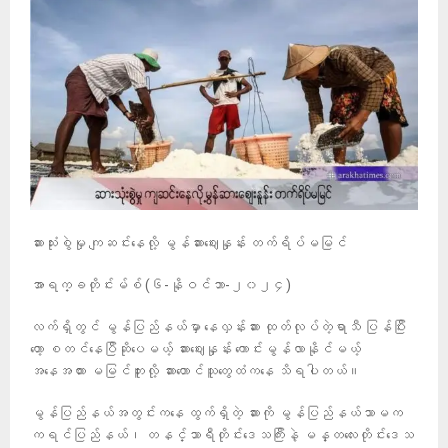
ဆားသုံးစွဲမှု ကျဆင်းနေလို့ မွန်ဆားဈေးနှုန်း တက်ရိပ်မမြင်
အာရက္ခတိုင်းမ်စ် (၆-နိုဝင်ဘာ-၂၀၂၄)
လက်ရှိတွင် မွန်ပြည်နယ်မှာ နေလှန်းဆား ထုတ်လုပ်တဲ့ရာသီ ပြန်ပြီး
တော့ စတင်နေပြီဆိုပေမယ့် ဆားဈေးနှုန်း ကောင်းမွန်လာနိုင်မယ့်
အနေအထား မမြင်ဘူးလို့ ဆားတောင်သူတွေထံကနေ သိရပါတယ်။
မွန်ပြည်နယ်အတွင်းကနေ ထွက်ရှိတဲ့ ဆားကို မွန်ပြည်နယ်သာမက
ကရင်ပြည်နယ်၊ တနင်္သာရီတိုင်းဒေသကြီးနဲ့ မန္တလေးတိုင်းဒေသ