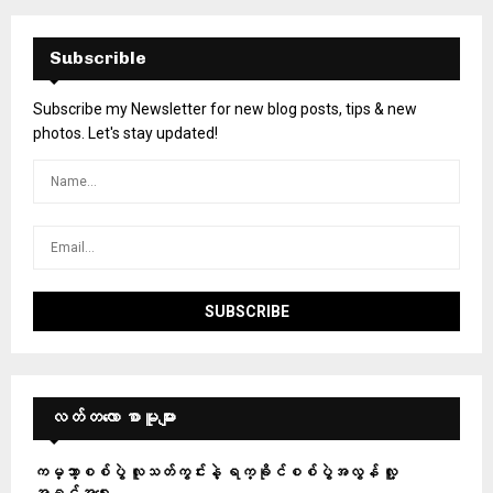
Subscrible
Subscribe my Newsletter for new blog posts, tips & new
photos. Let's stay updated!
လတ်တ‌လော စာမူများ
ကမ္ဘာ့စစ်ပွဲ လူသတ်ကွင်းနဲ့ ရက္ခိုင်စစ်ပွဲအလွန် လူ့
အခွင့်အရေး