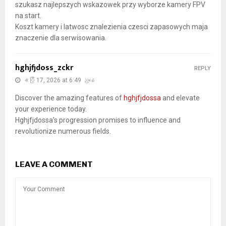
szukasz najlepszych wskazowek przy wyborze kamery FPV
na start.
Koszt kamery i latwosc znalezienia czesci zapasowych maja
znaczenie dla serwisowania.
hghjfjdoss_zckr
REPLY
ဧပြီ 17, 2026 at 6:49 ညနေ
Discover the amazing features of
hghjfjdossa
and elevate
your experience today.
Hghjfjdossa’s progression promises to influence and
revolutionize numerous fields.
LEAVE A COMMENT