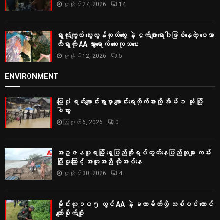
ဇူလိုင် 27, 2026
14
ရွာလုံးကျွတ် သွေးလွန်တုတ်ကွေး နဲ့ ငှက်ဖျားရောဂါဖြစ်နေတဲ့ ဝေသာ
လီရွာကို AA သွားရောက် ဆေးကုသပေး
ဇူလိုင် 12, 2026
5
ENVIRONMENT
မြေပုံ ရက်ချောင်းရွာမှာ ချောင်းရေတိုက်စားလို့ အိမ် ၁ လုံး ပြို
ပါသွား
ဩဂုတ် 6, 2026
0
အဥ္ဇနပူရမြို့ ရွှေပြည်စိုးရပ်ကွက်နေပြည်သူများ ကမ်း
ပြိုမှုကြောင့် အကူအညီ လိုအပ်နေ
ဇူလိုင် 30, 2026
4
မိုင်းယု ၁၀၅ တွင် AA နဲ့ မဟာမိတ်တို့ သစ်ပင် ထောင်
ကျော်စိုက်ပျိုး