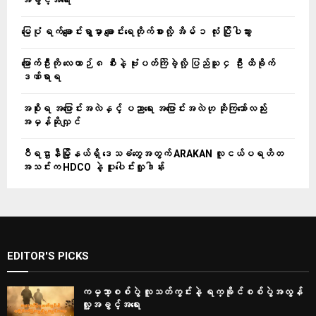
မြေပုံ ရက်ချောင်းရွာမှာ ချောင်းရေတိုက်စားလို့ အိမ် ၁ လုံး ပြိုပါသွား
မြောက်ဦးကို လေယာဉ် ၈ စီးနဲ့ ဗုံးပတ်ကြဲခဲ့လို့ ပြည်သူ ၄ ဦး ထိခိုက်
ဒဏ်ရာရ
အစိုးရ အပြောင်းအလဲနှင့် ပညာရေး အပြောင်းအလဲဟု ဆိုကြသော်လည်း
အမှန်ဆိုလျှင်
ဝီရဌာနီမြို့နယ်ရှိ‌ ဒေသခံတွေအတွက် ARAKAN လူငယ်ပရဟိတ
အသင်းက HDCO နဲ့ ပူးပေါင်းလှူဒါန်း
EDITOR'S PICKS
ကမ္ဘာ့စစ်ပွဲ လူသတ်ကွင်းနဲ့ ရက္ခိုင်စစ်ပွဲအလွန်
လူ့အခွင့်အရေး