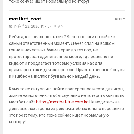
тоже сейчас ищет нормальную контору!
mostbet_eoot
REPLY
ဇူလိုင် 22, 2026 at 7:04 မနက်
Ребята, кто реально ставит? Вечно то лаги на сайте в
самый ответственный момент, Денег слил на всяком
говне и нечестных букмекерах до тех пор, не
протестировал единственное место, где реально не
кидают и предлагает топовые условия как для
ординаров, так и для экспрессов. Приветственные бонусы
и кэшбек начисляют буквально каждый день.
Кому тоже актуально найти проверенное место для игры,
жмите на источник, чтобы случайно не потерять контакты
мостбет сайт
https://mostbet-tue.com.kg
Не ведитесь на
дешевые лохотроны из рекламы, обязательно перешлите
этот post тому, кто тоже сейчас ищет нормальную
контору!