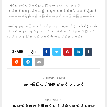
အကြမ်းဖက်စစ်အုပ်စုဟာ ပြီးခဲ့တဲ့ ၂၀၂၄ ခုနှစ်၊
စက်တင်ဘာလတုန်းကလည်း အာရက္ခတပ်တော်အပါအဝင် ညီနောင်
မဟာမိတ်သုံးဖွဲ့ကိုလည်း အကြမ်းဖက်အုပ်စုအဖြစ် ကြေညာထားတာပါ။
လက်ရှိမှာတော့ အကြမ်းဖက်စစ်အုပ်စုက ရွေးကောက်ပွဲ အပိုင်း (၁) ကို
ဒီဇင်ဘာ ၂၈ ရက်နေ့မှာ ကျင်းပမယ်လို့ ထုတ်ပြန်ထားပြီး မြို့နယ်
ပေါင်း ၁၀၂ မြို့မှာ ကျင်းပမယ်လို့ ထုတ်ပြန်ထားပါတယ်။
SHARE
0
PREVIOUS POST
ကျောက်ဖြူမြို့တွင် RNP ရုံးချုပ် ဖွင့်လှစ်
NEXT POST
ရွေးကောက်ပွဲအတွက် ကြိုတင်မဲကို ပြည်ပရောက်မြန်မာတွေ