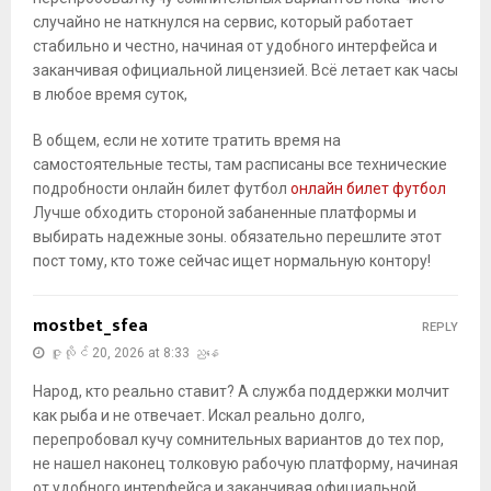
случайно не наткнулся на сервис, который работает
стабильно и честно, начиная от удобного интерфейса и
заканчивая официальной лицензией. Всё летает как часы
в любое время суток,
В общем, если не хотите тратить время на
самостоятельные тесты, там расписаны все технические
подробности онлайн билет футбол
онлайн билет футбол
Лучше обходить стороной забаненные платформы и
выбирать надежные зоны. обязательно перешлите этот
пост тому, кто тоже сейчас ищет нормальную контору!
mostbet_sfea
REPLY
ဇူလိုင် 20, 2026 at 8:33 ညနေ
Народ, кто реально ставит? А служба поддержки молчит
как рыба и не отвечает. Искал реально долго,
перепробовал кучу сомнительных вариантов до тех пор,
не нашел наконец толковую рабочую платформу, начиная
от удобного интерфейса и заканчивая официальной