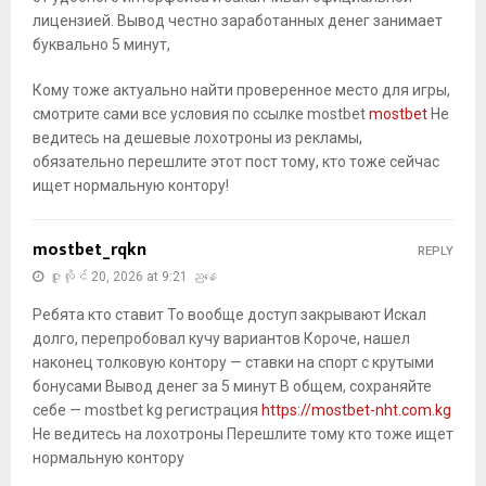
лицензией. Вывод честно заработанных денег занимает
буквально 5 минут,
Кому тоже актуально найти проверенное место для игры,
смотрите сами все условия по ссылке mostbet
mostbet
Не
ведитесь на дешевые лохотроны из рекламы,
обязательно перешлите этот пост тому, кто тоже сейчас
ищет нормальную контору!
mostbet_rqkn
REPLY
ဇူလိုင် 20, 2026 at 9:21 ညနေ
Ребята кто ставит То вообще доступ закрывают Искал
долго, перепробовал кучу вариантов Короче, нашел
наконец толковую контору — ставки на спорт с крутыми
бонусами Вывод денег за 5 минут В общем, сохраняйте
себе — mostbet kg регистрация
https://mostbet-nht.com.kg
Не ведитесь на лохотроны Перешлите тому кто тоже ищет
нормальную контору