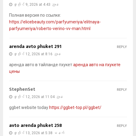
ဇူလိုင် 9, 2026 at 4:43 ညနေ
Полная версия по ссылке:
https://elicebeauty.com/parfyumeriya/elitnaya-
parfyumeriya/roberto-verino-vv-man.html
arenda avto phuket 291
REPLY
ဇူလိုင် 12, 2026 at 8:16 ညနေ
аренда авто в тайланде пхукет
аренда авто на пхукете
цены
StephenSet
REPLY
ဇူလိုင် 12, 2026 at 11:04 ညနေ
ggbet website today
https://ggbet-top.pl/ggbet/
avto arenda phuket 258
REPLY
ဇူလိုင် 13, 2026 at 5:38 မနက်