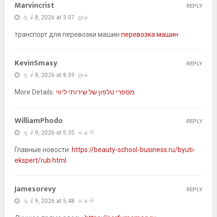
Marvincrist
REPLY
ဇွန် 8, 2026 at 3:07 ညနေ
транспорт для перевозки машин
перевозка машин
KevinSmasy
REPLY
ဇွန် 8, 2026 at 8:39 ညနေ
More Details:
מספרי טלפון של שירותי ליווי
WilliamPhodo
REPLY
ဇွန် 9, 2026 at 5:35 မနက်
Главные новости:
https://beauty-school-business.ru/byuti-
ekspert/rub.html
Jamesorevy
REPLY
ဇွန် 9, 2026 at 5:48 မနက်