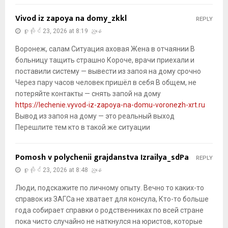
Vivod iz zapoya na domy_zkkl
REPLY
ဇူလိုင် 23, 2026 at 8:19 ညနေ
Воронеж, салам Ситуация аховая Жена в отчаянии В
больницу тащить страшно Короче, врачи приехали и
поставили систему — вывести из запоя на дому срочно
Через пару часов человек пришёл в себя В общем, не
потеряйте контакты — снять запой на дому
https://lechenie.vyvod-iz-zapoya-na-domu-voronezh-xrt.ru
Вывод из запоя на дому — это реальный выход
Перешлите тем кто в такой же ситуации
Pomosh v polychenii grajdanstva Izrailya_sdPa
REPLY
ဇူလိုင် 23, 2026 at 8:48 ညနေ
Люди, подскажите по личному опыту. Вечно то каких-то
справок из ЗАГСа не хватает для консула, Кто-то больше
года собирает справки о родственниках по всей стране
пока чисто случайно не наткнулся на юристов, которые