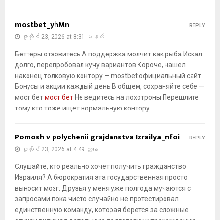
mostbet_yhMn
REPLY
ဇူလိုင် 23, 2026 at 8:31 မနက်
Беттеры отзовитесь А поддержка молчит как рыба Искал
долго, перепробовал кучу вариантов Короче, нашел
наконец толковую контору — mostbet официальный сайт
Бонусы и акции каждый день В общем, сохраняйте себе —
мост бет
мост бет
Не ведитесь на лохотроны Перешлите
тому кто тоже ищет нормальную контору
Pomosh v polychenii grajdanstva Izrailya_nfoi
REPLY
ဇူလိုင် 23, 2026 at 4:49 ညနေ
Слушайте, кто реально хочет получить гражданство
Израиля? А бюрократия эта государственная просто
выносит мозг. Друзья у меня уже полгода мучаются с
запросами пока чисто случайно не протестировал
единственную команду, которая берется за сложные