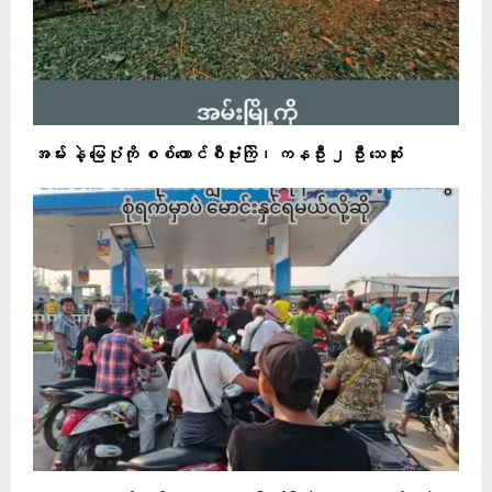
အမ်း နဲ့ မြေပုံကို စစ်ကောင်စီဗုံးကြဲ၊ ကနဦး ၂ ဦး သေဆုံး