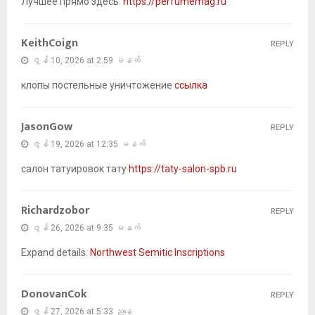
Лучшее прямо здесь:
https://perfumemag.ru
KeithCoign
REPLY
ဇွန် 10, 2026 at 2:59 မနက်
клопы постельные уничтожение
ссылка
JasonGow
REPLY
ဇွန် 19, 2026 at 12:35 မနက်
салон татуировок тату
https://taty-salon-spb.ru
Richardzobor
REPLY
ဇွန် 26, 2026 at 9:35 မနက်
Expand details:
Northwest Semitic Inscriptions
DonovanCok
REPLY
ဇွန် 27, 2026 at 5:33 ညနေ