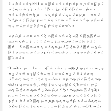
ဒီမတိုင်ခင်မှာ KNU ဟာ အကြမ်းဖက်စစ်အုပ်စုက ကျင်းပပြုလုပ်
မယ့် ရွေးကောက်ပွဲနဲ့ပတ်သက်ပြီး ဆန့်ကျင်ကြောင်းပြောဆိုထားသလို ကရင်
လက်နက်ကိုင်အဖွဲ့ များ၊ ကရင်နိုင်ငံရေးအင်အားစုများ၊ ကရင်
ပါတီများနှင့် ပြည်သူလူထုတစ်ရပ်လုံးဟာ အကြမ်းမဖက်တဲ့ နည်းလမ်း
တွေနဲ့ ဆန့်ကျင်ကြဖို့ကိုလည်း တိုက်တွန်းထားတာပါ။
အခုလိုမျိုး မတရားအသင်းနဲ့ အကြမ်းဖက်အဖွဲ့အဖြစ် ကြေညာခြင်းက
ရွေးကောက်ပွဲကိုဆန့်ကျင်ဖို့ တိုက်တွန်းနေတာတွေကြောင့်လည်း ဖြစ်နိုင်
ကြောင်း၊ ဒီအခြေအနေအရ စစ်ရေးဟာ ကျယ်ပြန့်လာနိုင်ကြောင်း တရုတ်-
မြန်မာအရေး လေ့လာသုံးသပ်သူ ဒေါက်တာလှကျော်ဇောက အာရက္ခတိုင်းမ်စ်ကို
ပြောပါတယ်။
“ပါတာပေါ့။ သူက ဒီဟာက အကြမ်းဖက်။ သူက KNU ရှိနေတဲ့ ဒေသတွေမှာ
အကြမ်းဖက် အဖွဲ့ဖြစ်တဲ့အတွက် အတင်းအကြပ် ဖိနှိပ်တာတွေ၊
ဗုံးကြဲတာတွေ ဘာတွေ လုပ်လို့ရသွားမယ်လေ။ အခုကတော့ ပုံစံကြည့်ရတာတော့
တော်တော် နေရာတကာမှာကို ကျယ်ပြန့်လာစရာအကြောင်း ရှိပါတယ်။ သူတို့
ကတော့ ကြည့်ရတာ ရွေးကောက်ပွဲနီးလေ လိုချင်တဲ့ဒေသတွေများလေ ဖြစ်မှာပေါ့။
သူ့အတွက်က တရားဝင်ဖို့ဆိုရင်တော့ ဒေသများများမှာ လုပ်နိုင်မှ ဖြစ်
မှာကို။ အဲဒီအခါကြတော့ သူက များများရရေးအတွက်ကို စစ်ဆင်ရေးတွေက
ပိုပြီးတော့ ပြင်းထန်လာမယ်ထင်တယ် ကြည့်ရတာ” လို့ သူက‌ ပြောပါတယ်။