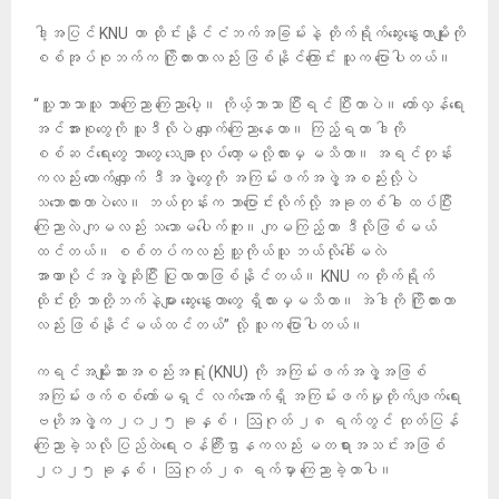
ဒါ့အပြင် KNU ဟာ ထိုင်းနိုင်ငံဘက်အခြမ်းနဲ့ တိုက်ရိုက်ဆွေးနွေးတာမျိုးကို
စစ်အုပ်စုဘက်က ကြိုတားတာလည်း ဖြစ်နိုင်ကြောင်း သူက ပြောပါတယ်။
“သူ့ဘာသာသူ ဘာကြေညာ ကြေညာပေါ့။ ကိုယ့်ဘာသာ ပြီးရင် ပြီးတာပဲ။ တော်လှန်ရေး
အင်အားစုတွေကို သူဒီလိုပဲ လျှောက်ကြေညာနေတာ။ ကြည့်ရတာ ဒါကို
စစ်ဆင်ရေးတွေ ဘာတွေ သေချာလုပ်တော့မလို့လားမှ မသိတာ။ အရင်တုန်း
ကလည်း တောက်လျှောက် ဒီအဖွဲ့တွေကို အကြမ်းဖက်အဖွဲ့အစည်းလို့ပဲ
သဘောထားတာပဲလေ။ ဘယ်တုန်းက ဘာပြောင်းလိုက်လို့ အခုတစ်ခါ ထပ်ပြီး
ကြေညာလဲ ကျမလည်း သဘောမပေါက်ဘူး။ ကျမကြည့်တာ ဒီလိုဖြစ်မယ်
ထင်တယ်။ စစ်တပ်ကလည်း သူ့ကိုယ်သူ ဘယ်လိုခေါ်မလဲ
အာဏာပိုင်အဖွဲ့ဆိုပြီး ပြုလာတာဖြစ်နိုင်တယ်။ KNU က တိုက်ရိုက်
ထိုင်းတို့ ဘာတို့ဘက်နဲ့များ ဆွေးနွေးတာတွေ ရှိလားမှမသိတာ။ အဲဒါကို ကြိုတားတာ
လည်း ဖြစ်နိုင်မယ်ထင်တယ်” လို့ သူက ပြောပါတယ်။
ကရင်အမျိုးသားအစည်းအရုံး (KNU) ကို အကြမ်းဖက်အဖွဲ့အဖြစ်
အကြမ်းဖက်စစ်ကော်မရှင် လက်အောက်ရှိ အကြမ်းဖက်မှုတိုက်ဖျက်ရေး
ဗဟိုအဖွဲ့က ၂၀၂၅ ခုနှစ်၊ ဩဂုတ် ၂၈ ရက်တွင် ထုတ်ပြန်
ကြေညာခဲ့သလို ပြည်ထဲရေးဝန်ကြီးဌာနကလည်း မတရားအသင်းအဖြစ်
၂၀၂၅ ခုနှစ်၊ ဩဂုတ် ၂၈ ရက်မှာ ကြေညာခဲ့တာပါ။