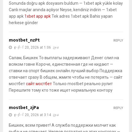
Sonunda doğru apk dosyasını buldum — 1xbet apk yükle kolay
Canlı maçlar anında açılıyor Neyse, kendiniz indirin — 1xbet
app apk
1xbet app apk
Tek adres 1xbet apk Bahis yapan
herkese gönder
mostbet_nzPt
REPLY
ဇူလိုင် 20, 2026 at 1:06 ညနေ
Салам, Бишкек То выплаты задерживают Денег слил на
всяком говне Короче, единственная где не кидают —
ставки на спорт бишкек онлайн лучший выбор Поддержка
отвечает сразу В общем, жмите чтобы не потерять — сайт
мостбет
сайт мостбет
Только mostbet реально рулит
Перешлите тому кто тоже ищет нормальную контору
mostbet_zjPa
REPLY
ဇူလိုင် 20, 2026 at 3:14 ညနေ
Бишкек, всем привет! А служба поддержки молчит как
рыба и не отвечает. Нервов потратил на этих конторах —