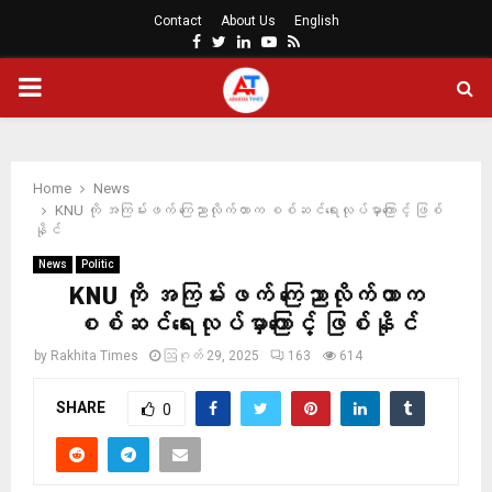
Contact
About Us
English
Facebook
Twitter
Linkedin
Youtube
Rss
PRIMARY
MENU
Home
News
KNU ကို အကြမ်းဖက် ကြေညာလိုက်တာက စစ်ဆင်ရေးလုပ်မှာကြောင့် ဖြစ်
နိုင်
News
Politic
KNU ကို အကြမ်းဖက် ကြေညာလိုက်တာက
စစ်ဆင်ရေးလုပ်မှာကြောင့် ဖြစ်နိုင်
by
Rakhita Times
ဩဂုတ် 29, 2025
163
614
SHARE
0