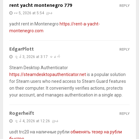
rent yacht montenegro 779
REPLY
မေ 5, 2026 at 5:54 ညနေ
yacht rent in Montenegro
https://rent-a-yacht-
montenegro.com
EdgarPlott
REPLY
ဇွန် 3, 2026 at 3:17 မနက်
Steam Desktop Authenticator
https://steamdesktopauthenticator.net
is a popular solution
for Steam users who need access to Steam Guard features
on their computer. It conveniently verifies actions, protects
your account, and manages authentication in a single app.
Rogerheift
REPLY
ဇွန် 4, 2026 at 12:26 ညနေ
usdt trc20 на наличные рубли
обменять тезер на рубли
быстро