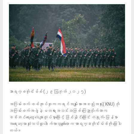
အာရက္ခတိုင်းမ်စ် (၂၉ ဩဂုတ် ၂၀၂၅)
အကြမ်းဖက် စစ်အုပ်စုက ကရင်အမျိုးသားအစည်းအရုံး( KNU) ကို
အကြမ်းဖက်အဖွဲ့နဲ့ မတရားအသင်းအဖြစ် ကြေညာလိုက်တာက
စစ်ဆင်ရေးတွေ သေချာလုပ်မှာကြောင့် ဖြစ်နိုင်ကြောင်း တရုတ်-မြန်မာ
အရေး လေ့လာသုံးသပ်သူ ဒေါက်တာလှကျော်ဇောက အာရက္ခတိုင်းမ်စ်ကို ပြောပါ
တယ်။