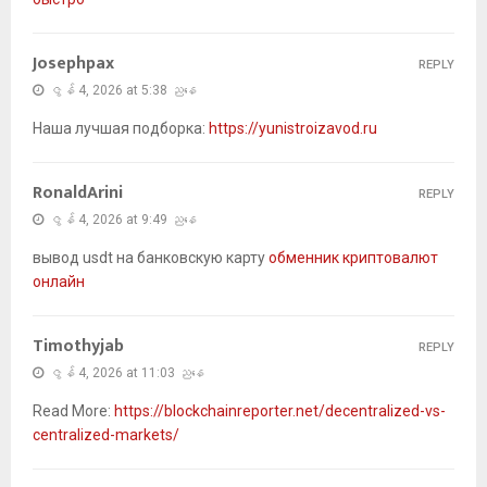
Josephpax
REPLY
ဇွန် 4, 2026 at 5:38 ညနေ
Наша лучшая подборка:
https://yunistroizavod.ru
RonaldArini
REPLY
ဇွန် 4, 2026 at 9:49 ညနေ
вывод usdt на банковскую карту
обменник криптовалют
онлайн
Timothyjab
REPLY
ဇွန် 4, 2026 at 11:03 ညနေ
Read More:
https://blockchainreporter.net/decentralized-vs-
centralized-markets/