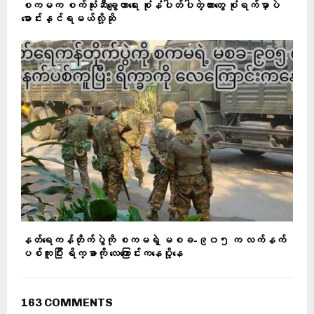
စကမက စက်သုံးဆီချွေတာရေး စုံနံပါတ်ပါတဲ့ကားတွေ စုံရက်မှာပဲ
မောင်းနှင်ရမယ်လို့ဆို
နတ်ရေကန်တိုက်ပွဲကို စကမရဲ့ မစခ-၉၀၅ က လက်နက်
ပစ်ကူပြီး ရိက္ခာကို လေကြောင်းကနေပို့နေ
163 COMMENTS