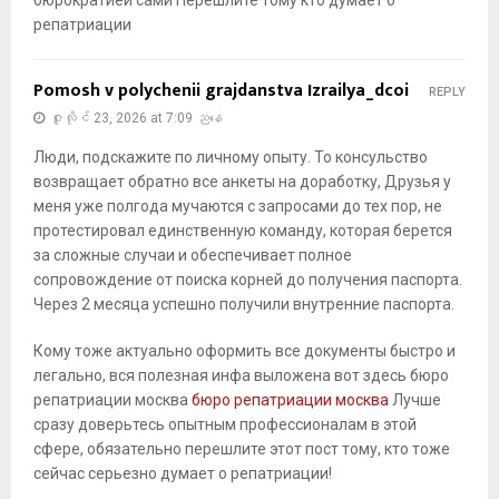
бюрократией сами Перешлите тому кто думает о
репатриации
Pomosh v polychenii grajdanstva Izrailya_dcoi
REPLY
ဇူလိုင် 23, 2026 at 7:09 ညနေ
Люди, подскажите по личному опыту. То консульство
возвращает обратно все анкеты на доработку, Друзья у
меня уже полгода мучаются с запросами до тех пор, не
протестировал единственную команду, которая берется
за сложные случаи и обеспечивает полное
сопровождение от поиска корней до получения паспорта.
Через 2 месяца успешно получили внутренние паспорта.
Кому тоже актуально оформить все документы быстро и
легально, вся полезная инфа выложена вот здесь бюро
репатриации москва
бюро репатриации москва
Лучше
сразу доверьтесь опытным профессионалам в этой
сфере, обязательно перешлите этот пост тому, кто тоже
сейчас серьезно думает о репатриации!