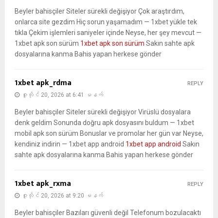
Beyler bahisçiler Siteler sürekli değişiyor Çok araştırdım,
onlarca site gezdim Hiç sorun yaşamadım — 1xbet yükle tek
tıkla Çekim işlemleri saniyeler içinde Neyse, her şey mevcut —
1xbet apk son sürüm
1xbet apk son sürüm
Sakın sahte apk
dosyalarına kanma Bahis yapan herkese gönder
1xbet apk_rdma
REPLY
ဇူလိုင် 20, 2026 at 6:41 မနက်
Beyler bahisçiler Siteler sürekli değişiyor Virüslü dosyalara
denk geldim Sonunda doğru apk dosyasını buldum — 1xbet
mobil apk son sürüm Bonuslar ve promolar her gün var Neyse,
kendiniz indirin — 1xbet app android
1xbet app android
Sakın
sahte apk dosyalarına kanma Bahis yapan herkese gönder
1xbet apk_rxma
REPLY
ဇူလိုင် 20, 2026 at 9:20 မနက်
Beyler bahisçiler Bazıları güvenli değil Telefonum bozulacaktı