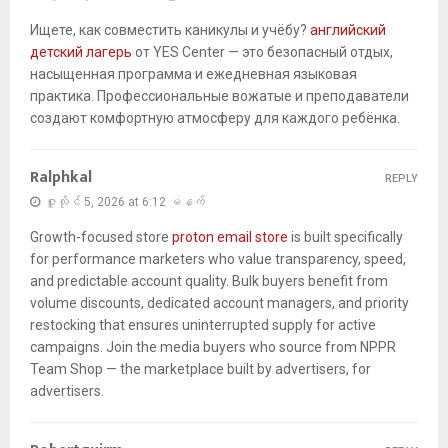
Ищете, как совместить каникулы и учёбу?
английский
детский лагерь
от YES Center — это безопасный отдых,
насыщенная программа и ежедневная языковая
практика. Профессиональные вожатые и преподаватели
создают комфортную атмосферу для каждого ребёнка.
Ralphkal
REPLY
ဇူလိုင် 5, 2026 at 6:12 မနက်
Growth-focused store
proton email store
is built specifically
for performance marketers who value transparency, speed,
and predictable account quality. Bulk buyers benefit from
volume discounts, dedicated account managers, and priority
restocking that ensures uninterrupted supply for active
campaigns. Join the media buyers who source from NPPR
Team Shop — the marketplace built by advertisers, for
advertisers.