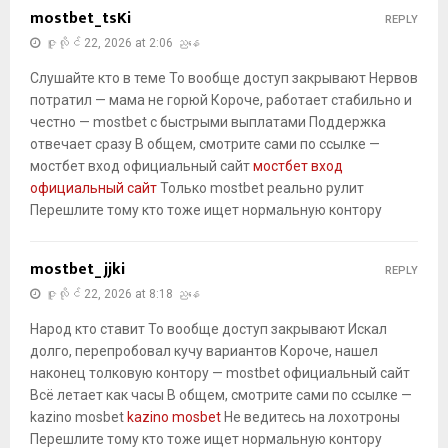
mostbet_tsKi
REPLY
ဇူလိုင် 22, 2026 at 2:06 ညနေ
Слушайте кто в теме То вообще доступ закрывают Нервов
потратил — мама не горюй Короче, работает стабильно и
честно — mostbet с быстрыми выплатами Поддержка
отвечает сразу В общем, смотрите сами по ссылке —
мостбет вход официальный сайт
мостбет вход
официальный сайт
Только mostbet реально рулит
Перешлите тому кто тоже ищет нормальную контору
mostbet_jjki
REPLY
ဇူလိုင် 22, 2026 at 8:18 ညနေ
Народ кто ставит То вообще доступ закрывают Искал
долго, перепробовал кучу вариантов Короче, нашел
наконец толковую контору — mostbet официальный сайт
Всё летает как часы В общем, смотрите сами по ссылке —
kazino mosbet
kazino mosbet
Не ведитесь на лохотроны
Перешлите тому кто тоже ищет нормальную контору