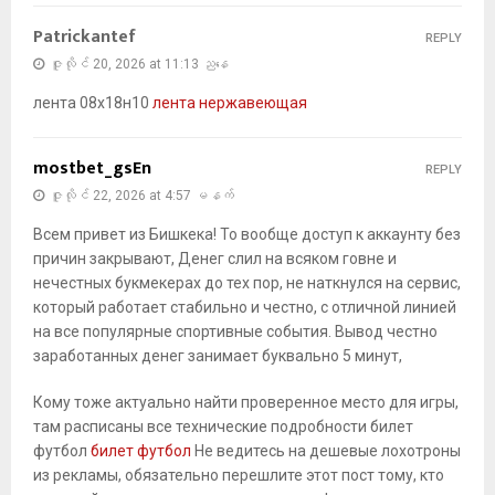
Patrickantef
REPLY
ဇူလိုင် 20, 2026 at 11:13 ညနေ
лента 08х18н10
лента нержавеющая
mostbet_gsEn
REPLY
ဇူလိုင် 22, 2026 at 4:57 မနက်
Всем привет из Бишкека! То вообще доступ к аккаунту без
причин закрывают, Денег слил на всяком говне и
нечестных букмекерах до тех пор, не наткнулся на сервис,
который работает стабильно и честно, с отличной линией
на все популярные спортивные события. Вывод честно
заработанных денег занимает буквально 5 минут,
Кому тоже актуально найти проверенное место для игры,
там расписаны все технические подробности билет
футбол
билет футбол
Не ведитесь на дешевые лохотроны
из рекламы, обязательно перешлите этот пост тому, кто