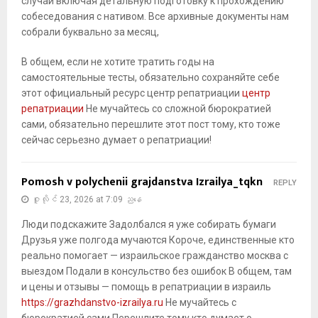
случаи включая детальную подготовку к прохождению
собеседования с нативом. Все архивные документы нам
собрали буквально за месяц,
В общем, если не хотите тратить годы на
самостоятельные тесты, обязательно сохраняйте себе
этот официальный ресурс центр репатриации
центр
репатриации
Не мучайтесь со сложной бюрократией
сами, обязательно перешлите этот пост тому, кто тоже
сейчас серьезно думает о репатриации!
Pomosh v polychenii grajdanstva Izrailya_tqkn
REPLY
ဇူလိုင် 23, 2026 at 7:09 ညနေ
Люди подскажите Задолбался я уже собирать бумаги
Друзья уже полгода мучаются Короче, единственные кто
реально помогает — израильское гражданство москва с
выездом Подали в консульство без ошибок В общем, там
и цены и отзывы — помощь в репатриации в израиль
https://grazhdanstvo-izrailya.ru
Не мучайтесь с