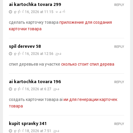
ai kartochka tovara 299
REPLY
ဇူလိုင် 16, 2026 at 11:15 မနက်
сделать карточку товара
приложение для создания
карточки товара
spil derevev 58
REPLY
ဇူလိုင် 16, 2026 at 12:56 ညနေ
спил деревьев на участке
сколько стоит спил дерева
ai kartochka tovara 196
REPLY
ဇူလိုင် 16, 2026 at 6:27 ညနေ
создать карточки товара ai
ии для генерации карточек
товара
kupit spravky 341
REPLY
ဇူလိုင် 18, 2026 at 7:51 ညနေ