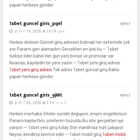
yapan herkese gönder
1xbet guncel giris_pqel
REPLY
ဇူလိုင် 19, 2026 at 10:19 ညနေ
Herkes dinlesin Güncel giriş adresini bulmak her seferinde çok
zor Paramı geri alamadım Gerçekten en iyisi bu — 1xbet
türkiye lider bahis Her gün yeni bonus ve promolar var
Kısacası, kaydedin bir yere yazın — 1xbet yeni giriş adresi
1xbet yeni giriş adresi
Tek adres 1xbet güncel giriş Bahis
yapan herkese gönder
1xbet guncel giris_yjMt
REPLY
ဇူလိုင် 20, 2026 at 1:13 မနက်
Herkes merhaba Siteler sürekli değişiyor, erişim engelleniyor
Paramı kaybettim, sinirlerim bozuldu Bu site gerçekten işe
yarıyor — 1xbet yeni giriş kolay Site inanılmaz hızlı çalışıyor
Neyse, kendiniz kontrol edin — 1xbet mobil giriş
1xbet mobil