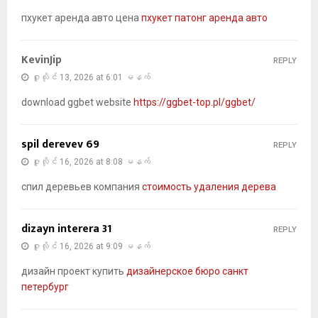
пхукет аренда авто цена
пхукет патонг аренда авто
KevinJip
REPLY
ဇူလိုင် 13, 2026 at 6:01 မနက်
download ggbet website
https://ggbet-top.pl/ggbet/
spil derevev 69
REPLY
ဇူလိုင် 16, 2026 at 8:08 မနက်
спил деревьев компания
стоимость удаления дерева
dizayn interera 31
REPLY
ဇူလိုင် 16, 2026 at 9:09 မနက်
дизайн проект купить
дизайнерское бюро санкт
петербург