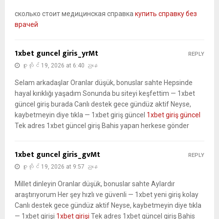
сколько стоит медицинская справка
купить справку без
врачей
1xbet guncel giris_yrMt
REPLY
ဇူလိုင် 19, 2026 at 6:40 ညနေ
Selam arkadaşlar Oranlar düşük, bonuslar sahte Hepsinde
hayal kırıklığı yaşadım Sonunda bu siteyi keşfettim — 1xbet
güncel giriş burada Canlı destek gece gündüz aktif Neyse,
kaybetmeyin diye tıkla — 1xbet giriş güncel
1xbet giriş güncel
Tek adres 1xbet güncel giriş Bahis yapan herkese gönder
1xbet guncel giris_gvMt
REPLY
ဇူလိုင် 19, 2026 at 9:57 ညနေ
Millet dinleyin Oranlar düşük, bonuslar sahte Aylardır
araştırıyorum Her şey hızlı ve güvenli — 1xbet yeni giriş kolay
Canlı destek gece gündüz aktif Neyse, kaybetmeyin diye tıkla
— 1xbet girişi
1xbet girişi
Tek adres 1xbet güncel giriş Bahis