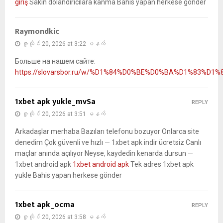
giriş
Sakın dolandırıcılara kanma Bahis yapan herkese gönder
Raymondkic
ဇူလိုင် 20, 2026 at 3:22 မနက်
Больше на нашем сайте:
https://slovarsbor.ru/w/%D1%84%D0%BE%D0%BA%D1%83%D
1xbet apk yukle_mvSa
REPLY
ဇူလိုင် 20, 2026 at 3:51 မနက်
Arkadaşlar merhaba Bazıları telefonu bozuyor Onlarca site
denedim Çok güvenli ve hızlı — 1xbet apk indir ücretsiz Canlı
maçlar anında açılıyor Neyse, kaydedin kenarda dursun —
1xbet android apk
1xbet android apk
Tek adres 1xbet apk
yukle Bahis yapan herkese gönder
1xbet apk_ocma
REPLY
ဇူလိုင် 20, 2026 at 3:58 မနက်