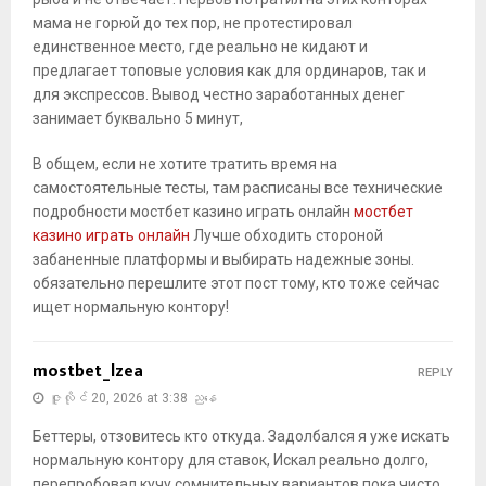
мама не горюй до тех пор, не протестировал
единственное место, где реально не кидают и
предлагает топовые условия как для ординаров, так и
для экспрессов. Вывод честно заработанных денег
занимает буквально 5 минут,
В общем, если не хотите тратить время на
самостоятельные тесты, там расписаны все технические
подробности мостбет казино играть онлайн
мостбет
казино играть онлайн
Лучше обходить стороной
забаненные платформы и выбирать надежные зоны.
обязательно перешлите этот пост тому, кто тоже сейчас
ищет нормальную контору!
mostbet_lzea
REPLY
ဇူလိုင် 20, 2026 at 3:38 ညနေ
Беттеры, отзовитесь кто откуда. Задолбался я уже искать
нормальную контору для ставок, Искал реально долго,
перепробовал кучу сомнительных вариантов пока чисто