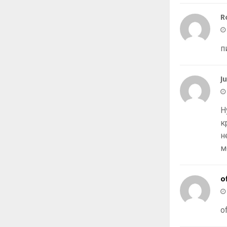
R
п
J
Н
к
н
м
o
o