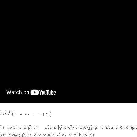
်းမ်စ် (၁၈ မေ ၂၀၂၅)
 ပုသိမ်ခရိုင်၊ သာပေါင်းမြို့နယ် နေရာတချို့မှာ စစ်ကောင်စီက သွားလာ
ောင်တာတွေကို ကန့်သတ်ထားတယ်လို့ သိရပါတယ်။