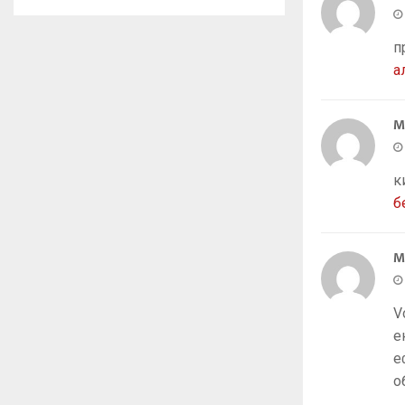
п
а
M
к
б
M
V
е
е
о