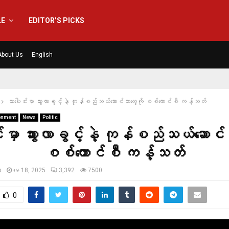
LE
EDITOR’S PICKS
About Us
English
သာပေါင်းမှာ သွားလာခွင့်နဲ့ ကုန်စည်သယ်ဆောင်တာတွေကို စစ်ကောင်စီ ကန့်သတ်
onment
News
Politic
်းမှာ သွားလာခွင့်နဲ့ ကုန်စည်သယ်ဆောင်တ
စစ်ကောင်စီ ကန့်သတ်
s
မေ 18, 2025
3,392
7500
0