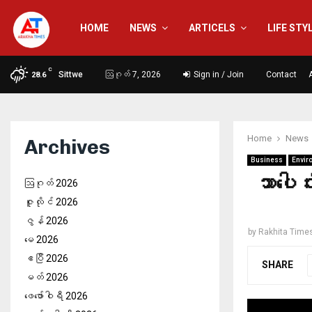
HOME
NEWS
ARTICELS
LIFE STY
C
Sittwe
ဩဂုတ် 7, 2026
Sign in / Join
Contact
28.6
Home
News
Archives
Business
Envir
သာပေါင
ဩဂုတ် 2026
ဇူလိုင် 2026
ဇွန် 2026
by
Rakhita Time
မေ 2026
ဧပြီ 2026
SHARE
မတ် 2026
ဖေ‌ဖော်ဝါရီ 2026