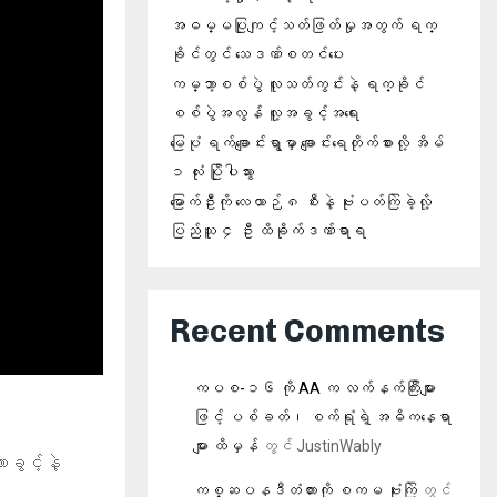
အဓမ္မပြုကျင့်သတ်ဖြတ်မှုအတွက် ရက္
ခိုင်တွင် သေဒဏ်စတင်ပေး
ကမ္ဘာ့စစ်ပွဲ လူသတ်ကွင်းနဲ့ ရက္ခိုင်
စစ်ပွဲအလွန် လူ့အခွင့်အရေး
မြေပုံ ရက်ချောင်းရွာမှာ ချောင်းရေတိုက်စားလို့ အိမ်
၁ လုံး ပြိုပါသွား
မြောက်ဦးကို လေယာဉ် ၈ စီးနဲ့ ဗုံးပတ်ကြဲခဲ့လို့
ပြည်သူ ၄ ဦး ထိခိုက်ဒဏ်ရာရ
Recent Comments
ကပစ-၁၆ ကို AA က လက်နက်ကြီးများ
ဖြင့် ပစ်ခတ်၊ စက်ရုံရဲ့ အဓိကနေရာ
များ ထိမှန်
တွင်
JustinWably
ခွင့်နဲ့
ကစ္ဆပနဒီတံတားကို စကမ ဗုံးကြဲ
တွင်