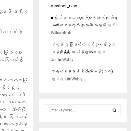
mostbet_rvon
ု ညနေ ၆ နာရီက
■ ထိုင်းမှာ အသေအပျောက်များတဲ့ ဆောက်လုပ်ရေး
မတော်တဆမှုတွေကို လူထု ဒေါသထွက်
တွင်
း ဈေးဝယ်တဲ့
WilliamNub
သံတွဲနဲ့ ဂွ မြို့နယ်က စစ်သုံပန်း ၇၀
ခန့်ကို AA က ပြန်လွှတ်ပေး
တွင်
်မြို့ဘက်မှာ
ေကြတယ်လို့
JustinWably
အာရက္ခအားမာန် ရဲဘော်ကျော်ဟန် (၁၈)
တွင်
JustinWably
င် ဘောက်ချာပြ
ိုင်ရိုးမ
ချောင်း အဲဒီ
တယ်။ ဒါပေမယ့်
S
လေ၊ တော်တော်ဟို
e
မပေါ့။ ကြက်သွန်
a
S
၊ တောင်တွေထဲမှာ
r