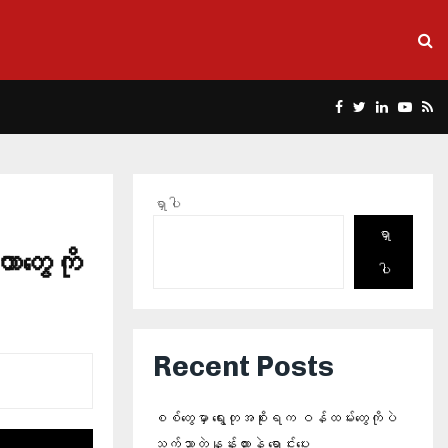
Facebook
Twitter
Linkedin
Yout
Rs
ရှာပါ
ရှာ
ာတွေကို
ပါ
Recent Posts
စစ်တွေမှာ ရွေးတုအစိုးရက ဝန်ထမ်းတွေကိုပဲ
သက်သာတဲ့နှုန်းထားနဲ့ ရောင်းပေး