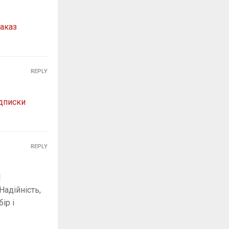
аказ
REPLY
дписки
REPLY
l
Надійність,
ір і