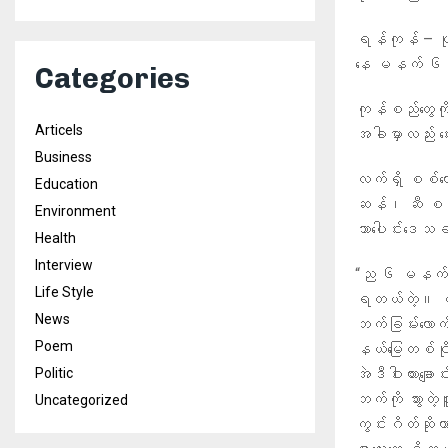
ရန်ကုန် – ပု
နေ မနက် ၆ နာ
Categories
ကုန်စည်တွေကိ
Articels
အခါမှာလည်း ဈ
Business
လက်ရှိ စစ်ကော
Education
ဆန်၊ ဆီ စတဲ
Environment
သာပေါင်းဒေသခ
Health
Interview
“ည ၆ မနက် ၆။
Life Style
ရတယ်တဲ့။ ငဝ
News
ဘက်ခြမ်းလောက
Poem
နယ်မြေတစ်ဝိုက
Politic
အဲဒီဝါးယားချောင
ဘက်ကို သွားတဲ့
Uncategorized
ကွင်းဂိတ်ဆိုတာ