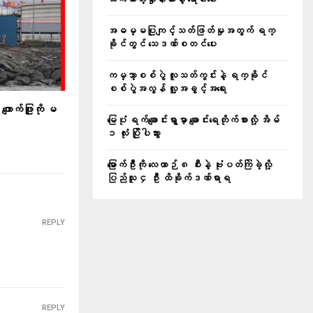
အဓမ္မပြုကျင့်သတ်ဖြတ်မှုအတွက် ရက္
ခိုင်တွင် သေဒဏ်စတင်ပေး
ကမ္ဘာ့စစ်ပွဲ လူသတ်ကွင်းနဲ့ ရက္ခိုင်
စစ်ပွဲအလွန် လူ့အခွင့်အရေး
ျောက်ဖြူကို မ
မြေပုံ ရက်ချောင်းရွာမှာ ချောင်းရေတိုက်စားလို့ အိမ်
၁ လုံး ပြိုပါသွား
မြောက်ဦးကို လေယာဉ် ၈ စီးနဲ့ ဗုံးပတ်ကြဲခဲ့လို့
ပြည်သူ ၄ ဦး ထိခိုက်ဒဏ်ရာရ
REPLY
REPLY