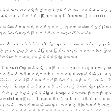
သိမ် ကားလမ်းပေါ်မှာရှိတဲ့ ကြက်သွန်ကွင်းဂိတ်ကနေ ကဇင်းဘောအထိကိ
ရီအထိ နှစ်ဖက်ပိတ်ပြီး သွားလာခွင့်ကို ပိတ်ထားတာ ဖြစ်ပါတယ်။
ု သယ်ဆောင်ရာမှာလည်း ဆန်ဆိုရင် ၁၂ ပြည်သာ သယ်ဆောင်ခွင့်ပြုထားပြီ
ေးဝယ်ဘောက်ချာတွေကို ပြရတယ်လို့ ဒေသခံတွေက ပြောပါတယ်။
င်စီ ကန့်းသတ်လိုက်တဲ့ သာပေါင်းကျေးရွာက ဒေသခံတွေဟာ သာပေါင်းနဲ့ ပုသိမ
့ ကုန်စည်တွေကို လာဝယ်ကြရတာ ဖြစ်တဲ့အတွက် အခက်အခဲတွေ ဖြစ်န
ံတစ်ယောက်က အာရက္ခတိုင်းမ်စ်ကို ပြောပါတယ်။
 နောက်ပြီးတော့ ဆန်လည်း အများကြီး မသယ်ရဘူးလေ။ ဈေးဝယ်လာရင်တော
န်မြစ် အဲဒီနားဝန်းကျင်ပေါ့။ ငဝန်မြစ်အနောက်ခြမ်းပေါ့။ ရက္ခ
်ပါပဲ။ ငဝန်မြစ်အနောက်ဘက်ခြမ်းတောင်မှ မကျီးစင်၊ ဘောမိ၊ ဝါးယား
်ပေါ့။ ဝါးယားချောင်းဘက်မှာတော့ အဲဒီဘက်မှာလည်း ဂိတ်တွေ ရှိသေးပုံပေါ်
်းဂိတ်နဲ့ ကြက်သွန်ကွင်းဂိတ်ကြားမှာ ဝါးယားချောင်းဂိတ်ကတော့ ဟိုဘက်ကို သွားမှ
သူက တော်တော်ရှားသွားပြီလေ။ ဝါးယားချောင်းဂိတ်နဲ့ ပုသိမ် – သာပေါင်း ကားလမ်း
 ပုသိမ် – သာပေါင်း ကားလမ်းမဘေးမှာ။ အဲဒီနားနဲ့ ဒီကြားထဲမှာရှိတဲ့ တောတွေ