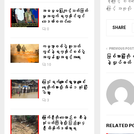
ဒါ့ကြောင့် စစ
ကြောင့် အခုလ
အဓမ္မပြုကျင့်သတ်ဖြတ်
မှုအတွက် ရက္ခိုင်တွင်
သေဒဏ်စတင်ပေး
SHARE
0
ကမ္ဘာ့စစ်ပွဲ လူသတ်
PREVIOUS POST
ကွင်းနဲ့ ရက္ခိုင်စစ်ပွဲ
မြစ်သားမြို့က
အလွန် လူ့အခွင့်အရေး
နဲ့ လှုပ်ခတ်
10
မြေပုံ ရက်ချောင်းရွာမှာ ချောင်း
ရေတိုက်စားလို့ အိမ် ၁ လုံး ပြို
ပါသွား
3
မြောက်ဦးကို လေယာဉ် ၈ စီးနဲ့
ဗုံးပတ်ကြဲခဲ့လို့ ပြည်သူ ၄
RELATED P
ဦး ထိခိုက်ဒဏ်ရာရ