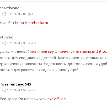
obertkeync
ဧပြီ 3, 2026 at 7:01 ညနေ
инап бет
https://drrebenka.ru
ustinvax
ဧပြီ 5, 2026 at 2:30 မနက်
ужны заклепки?
заклепки нержавеющие вытяжные 4.8 м
репеж для соединения деталей. Алюминиевые, стальные и
ержавеющие варианты. Надежность, долговечность и удо
онтажа для различных задач и конструкций.
ffices rent nyc 545
ဧပြီ 6, 2026 at 1:56 မနက်
ffice space for rent new york
nyc offices