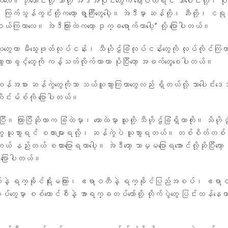
ယ်လေ။ ဘိုတောင်းတို့ ဘာတို့ အဲဒီအပိုင်းတွေက ဈေးဝယ်ရင် သာပေါင်းတို့၊ ပုသ
်သွန်ကွင်းတို့ကတော့ ရွာကြီးတွေပေါ့။ အဲဒီမှာ ဆန်တို့၊ ဆီတို့၊ ငရ
်ကြတာလေ။ အဲဒီကြားထဲကတော့ ဒုက္ခရောက်တာပေါ့” လို့ ပြောပါတယ်။
သူတွေဟာ မီး‌သွေးဖုတ်လုပ်ငန်း၊ သီဟိုဠ်ခြံလုပ်ငန်းတွေကို လုပ်ကိုင်ကြတာ
ားလာခွင့်တွေကို ကန့်သတ်လိုက်တာဟာ ပိုပြီးတော့ အခက်တွေ့စေပါတယ်။
ဆန်အစား ဆန်ကွဲတွေကိုသာ သယ်ယူသွားကြတာတွေလည်း ရှိတယ်လို့ သာပေါင်း
်းမ်စ်ကို ပြောပါတယ်။
ပြီ။ ကြာပြီဆိုတာက ခြံထဲမှာ၊ တောထဲမှာ သူတို့ သီဟိုဠ်ခြံရှိတာကိုး။ သိဟိုဠ်
ွေ ယူသွားရင် စကားများရလို့၊ ဆန်ကွဲပဲ ယူသွားရတယ်။ တစ်စိတ်တစ်ခွဲ 
တယ် နည်းတယ် စကားပြောရတာပေါ့။ အဲဒီတော့ ဘာမှမပြောရအောင်လို့ဆိုပြီးတော့ 
့ ပြောပါတယ်။
့နယ်နဲ့ ရက္ခိုင်ရိုးမကြား၊ ဧရာဝတီနဲ့ ရက္ခိုင်ပြည်အစပ်၊ ဧရာဝ
ပ်တွေမှာ စစ်ကောင်စီနဲ့ အာရက္ခတပ်တော်တို့ တိုက်ပွဲတွေ ပြင်းထန်နေ