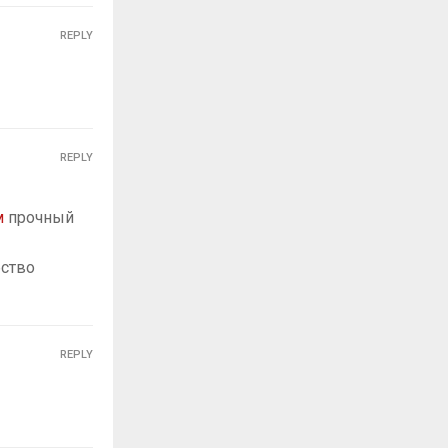
REPLY
REPLY
м
прочный
бство
REPLY