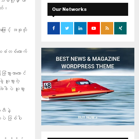
ိမ်တို့မှာ လာ
c
E
h
ုတ်၊
Our Networks
f
A
o
r
R
ကြောင့် အခုလို
:
C
ဒေသခံတစ်ယောက်
H
ခြံသွားတာတောင်
ယူသွားတဲ့
အဲဒါပဲ ယူသွား
တီနဲ့
တာပဲ ဖြစ်ပါ