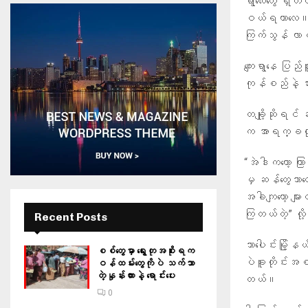
ရွာလေးတွေ ရှိတ
ဝယ်ရတာလေ။ ကြက
ကြက်သွန် လာဝယ
ကျေးရွာနေ ပြည်
ကုန်စည်နဲ့ သွ
တချို့ဆိုရင် 
က အာရက္ခတိုင
“အဲဒါကတော့ ကြာ
မှ ဆန်တွေဘာတ
အခါကျတော့ များ
ကြတယ်တဲ့” လို
Recent Posts
သာပေါင်းမြို
စစ်တွေမှာ ရွေးတုအစိုးရက
ပဲခူးတိုင်းအစ
ဝန်ထမ်းတွေကိုပဲ သက်သာ
တဲ့နှုန်းထားနဲ့ ရောင်းပေး
တယ်။
0