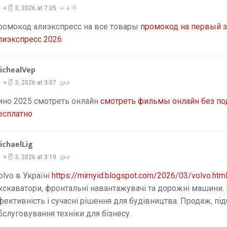
ဧပြီ 3, 2026 at 7:05 မနက်
ромокод алиэкспресс на все товары
промокод на первый з
лиэкспресс 2026
ichealVep
ဧပြီ 3, 2026 at 3:07 ညနေ
ино 2025 смотреть онлайн
смотреть фильмы онлайн без по
есплатно
ichaelLig
ဧပြီ 3, 2026 at 3:19 ညနေ
olvo в Україні
https://mirnyid.blogspot.com/2026/03/volvo.htm
кскаватори, фронтальні навантажувачі та дорожні машини. 
фективність і сучасні рішення для будівництва. Продаж, підб
бслуговування техніки для бізнесу.