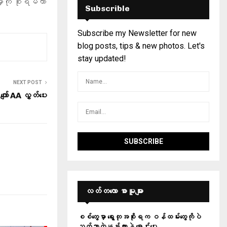
ကို စိုးရိမ်တာ
Subscrible
Subscribe my Newsletter for new
blog posts, tips & new photos. Let's
stay updated!
NEXT POST
ျော် AA လွှတ်ပေး
လတ်တ‌လော စာမူများ
စစ်တွေမှာ ရွေးတုအစိုးရက ဝန်ထမ်းတွေကိုပဲ
သက်သာတဲ့နှုန်းထားနဲ့ ရောင်းပေး