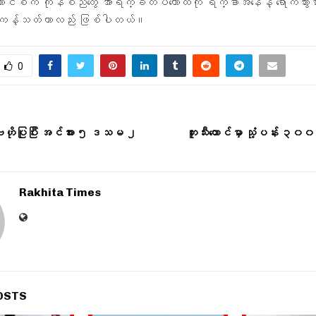
်ကောင်စီက ကုန်စည်တွေ အာရက္ခတပ်တော်ထံကို ရိက္ခာအနေနဲ့ ရောက်သွားမှာ
ို ကန့်သတ်တာလည်း ဖြစ်ပါတယ်။
0
ို ဗဟိုပြုပြီး အင်အား ၅ ဒသမ ၂
ဘူးသီးတောင်မှာ သုံ့ပန်း ၃၀၀ က
Rakhita Times
OSTS