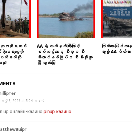
ေးတုအစိုးရတပ်
AA ရဲ့ လက်နက်ကြီးကြောင့်
ကြက်တောပြင်ကနေ က
ဲ့နေရာတွေကို
စစ်သင်္ဘော ၃ စီးမှာ ၁ စီး
သွားဖို့ AA ပိတ်ထား
့ပတ်ခတ်လို့
မီးလောင်နစ်မြုပ် ၁ စီး မီးခိုးအူ
ဆုံး
ပြီး ထွက်ပြေး
MMENTS
hillipTer
ဧပြီ 3, 2026 at 5:04 မနက်
in up онлайн-казино
pinup казино
atthewBuipT