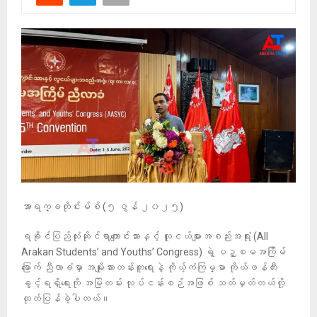
အာရက္ခတိုင်းမ်စ် (၅ ဇွန် ၂၀၂၅)
ရခိုင်ပြည်လုံးဆိုင်ရာကျောင်းသားနှင့် လူငယ်များအစည်းအရုံး (All
Arakan Students’ and Youths’ Congress) ရဲ့ ပဉ္စမအကြိမ်
မြောက် ညီလာခံမှာ အမျိုးသားတန်းတူရေးနဲ့ ကိုယ့်ကံကြမ္မာ ကိုယ်ဖန်တီး
ခွင့်ရရှိရေးကို အမြဲတမ်း လုပ်ငန်းစဉ်အဖြစ် သတ်မှတ်တယ်လို့
ထုတ်ပြန်ခဲ့ပါတယ်။