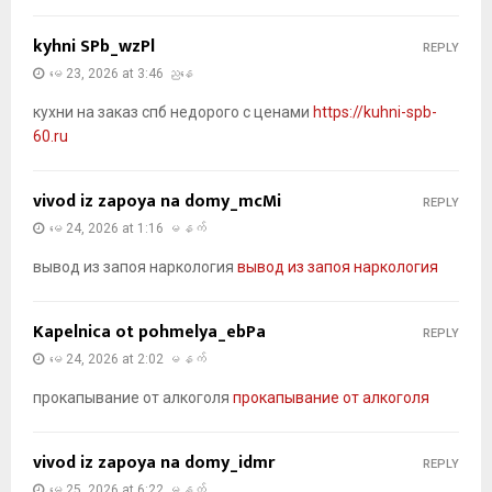
kyhni SPb_wzPl
REPLY
မေ 23, 2026 at 3:46 ညနေ
кухни на заказ спб недорого с ценами
https://kuhni-spb-
60.ru
vivod iz zapoya na domy_mcMi
REPLY
မေ 24, 2026 at 1:16 မနက်
вывод из запоя наркология
вывод из запоя наркология
Kapelnica ot pohmelya_ebPa
REPLY
မေ 24, 2026 at 2:02 မနက်
прокапывание от алкоголя
прокапывание от алкоголя
vivod iz zapoya na domy_idmr
REPLY
မေ 25, 2026 at 6:22 မနက်