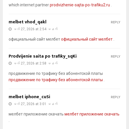
which internet partner
prodvizhenie-sajta-po-trafiku2.ru
.
melbet vhod_qakl
REPLY
မတ် 27, 2026 at 2:54 မနက်
официальный сайт мелбет
официальный сайт мелбет
.
Prodvijenie saita po trafiky_sqKi
REPLY
မတ် 27, 2026 at 2:58 မနက်
продвижение по трафику без абонентской платы
продвижение по трафику без абонентской платы
.
melbet iphone_cuSi
REPLY
မတ် 27, 2026 at 3:01 မနက်
мелбет приложение скачать
мелбет приложение скачать
.