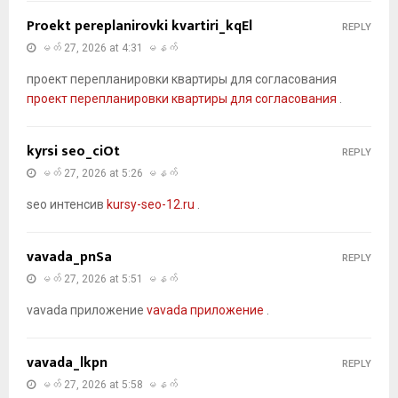
Proekt pereplanirovki kvartiri_kqEl
REPLY
မတ် 27, 2026 at 4:31 မနက်
проект перепланировки квартиры для согласования
проект перепланировки квартиры для согласования
.
kyrsi seo_ciOt
REPLY
မတ် 27, 2026 at 5:26 မနက်
seo интенсив
kursy-seo-12.ru
.
vavada_pnSa
REPLY
မတ် 27, 2026 at 5:51 မနက်
vavada приложение
vavada приложение
.
vavada_lkpn
REPLY
မတ် 27, 2026 at 5:58 မနက်