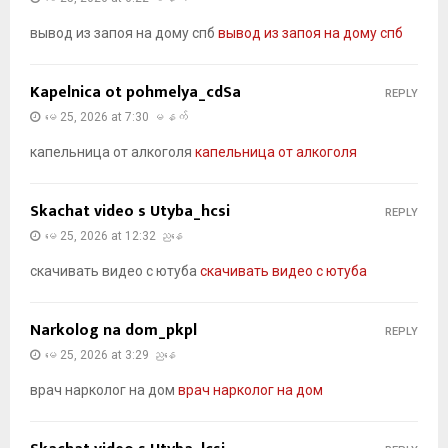
вывод из запоя на дому спб
вывод из запоя на дому спб
Kapelnica ot pohmelya_cdSa
REPLY
မေ 25, 2026 at 7:30 မနက်
капельница от алкоголя
капельница от алкоголя
Skachat video s Utyba_hcsi
REPLY
မေ 25, 2026 at 12:32 ညနေ
скачивать видео с ютуба
скачивать видео с ютуба
Narkolog na dom_pkpl
REPLY
မေ 25, 2026 at 3:29 ညနေ
врач нарколог на дом
врач нарколог на дом