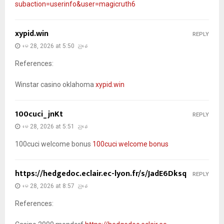
subaction=userinfo&user=magicruth6
xypid.win
REPLY
မေ 28, 2026 at 5:50 ညနေ
References:
Winstar casino oklahoma
xypid.win
100cuci_jnKt
REPLY
မေ 28, 2026 at 5:51 ညနေ
100cuci welcome bonus
100cuci welcome bonus
https://hedgedoc.eclair.ec-lyon.fr/s/JadE6Dksq
REPLY
မေ 28, 2026 at 8:57 ညနေ
References: