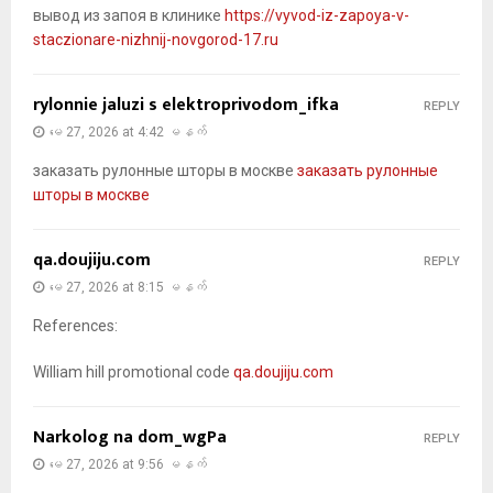
вывод из запоя в клинике
https://vyvod-iz-zapoya-v-
staczionare-nizhnij-novgorod-17.ru
rylonnie jaluzi s elektroprivodom_ifka
REPLY
မေ 27, 2026 at 4:42 မနက်
заказать рулонные шторы в москве
заказать рулонные
шторы в москве
qa.doujiju.com
REPLY
မေ 27, 2026 at 8:15 မနက်
References:
William hill promotional code
qa.doujiju.com
Narkolog na dom_wgPa
REPLY
မေ 27, 2026 at 9:56 မနက်