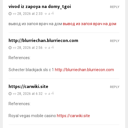
vivod iz zapoya na domy_tgoi
REPLY
မေ 28, 2026 at 2:33 မနက်
вывод из запоя врач на дом
вывод из запоя врач на дом
http://blurriechan.blurriecon.com
REPLY
မေ 28, 2026 at 2:56 မနက်
References:
Schecter blackjack sls c 1
http://blurriechan.blurriecon.com
https://carwiki.site
REPLY
မေ 28, 2026 at 6:32 မနက်
References:
Royal vegas mobile casino
https://carwiki.site