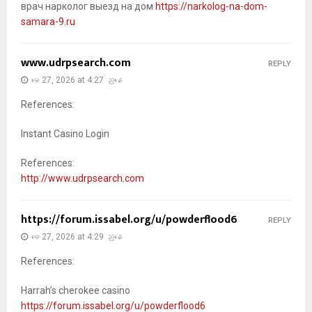
врач нарколог выезд на дом
https://narkolog-na-dom-
samara-9.ru
www.udrpsearch.com
REPLY
မေ 27, 2026 at 4:27 ညနေ
References:
Instant Casino Login
References:
http://www.udrpsearch.com
https://forum.issabel.org/u/powderflood6
REPLY
မေ 27, 2026 at 4:29 ညနေ
References:
Harrah’s cherokee casino
https://forum.issabel.org/u/powderflood6