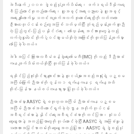
အဲဒီနောက် ၂၀၀၈ ဖွဲ့စည်းပုံဖျက်သိမ်းရေး၊ ဖက်ဒရယ်ဒီမိုကရေ
စီ ပြည်ထောင်စုတည်ဆောက်ရေး၊ လူ့အခွင့်အရေးပညာပေးနဲ့ လူ့အခွင့်
အရေး ချိုးဖောက်မှု သတင်းအချက်အလက် စုဆောင်းရေးတို့ကို လတ်တလော
ဦးစားပေးလုပ်ငန်းစဉ်တွေအဖြစ် သတ်မှတ်ပြီး ဘုံရည်မှန်းချက် တူညီ
တဲ့ ပြည်တွင်း-ပြည်ပ နိုင်ငံရေး၊ တော်လှန်ရေး အင်အားစုတွေနဲ့လည်း
လက်တွဲပူးပေါင်း တိုက်ပွဲဝင်သွားမယ်ဆိုတဲ့အကြောင်းကို ထုတ်ပြန်ချက်မှာ
ဖော်ပြခဲ့ပါတယ်။
အဲဒါအပြင် ကြားကာလစီမံခန့်ခွဲရေးကော်မတီ (IMC) ကို လည်း ဒီညီလာခံ
ကနေ ဖျက်သိမ်းတယ်ဆိုပြီး ထုတ်ပြန်ခဲ့ပါတယ်။
ရခိုင်ပြည်လုံးဆိုင်ရာ ကျောင်းသားနဲ့ လူငယ်များအစည်းအရုံးရဲ့ ပဉ္စမ
အကြိမ်မြောက် ညီလာခံကို ဇွန်လ ၁ ရက်နေ့ကနေ ၄ ရက်နေ့အထိ
ထိုင်း-မြန်မာ နယ်စပ်တနေရာမှာ ပြုလုပ်ခဲ့ပါတယ်။
ညီလာခံမှာ AASYC ရဲ့ စတုတ္ထအကြိမ် ညီလာခံကနေ ပဉ္စမ
အကြိမ် ညီလာခံအထိ ဆောင်ရွက်ခဲ့တဲ့ ဌာန အလိုက် လုပ်ငန်း
အစီရင်ခံစာနဲ့ နိုင်ငံရေးအစီရင်ခံစာကို တင်ပြတာ၊ သုံးသပ်
ဆွေးနွေးတာနဲ့ အတည်ပြုတာတွေကို လုပ်ဆောင်ခဲ့ပြီး AASYC ရဲ့ အခြေခံမူနဲ့
သဘောထားအမြင်စာတမ်းကို ဆွေးနွေးအတည်ပြုတာ၊ AASYC ရဲ့ ဖွဲ့စည်းပုံ