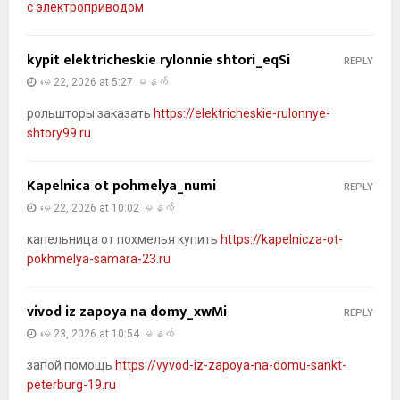
с электроприводом
kypit elektricheskie rylonnie shtori_eqSi
REPLY
မေ 22, 2026 at 5:27 မနက်
рольшторы заказать
https://elektricheskie-rulonnye-
shtory99.ru
Kapelnica ot pohmelya_numi
REPLY
မေ 22, 2026 at 10:02 မနက်
капельница от похмелья купить
https://kapelnicza-ot-
pokhmelya-samara-23.ru
vivod iz zapoya na domy_xwMi
REPLY
မေ 23, 2026 at 10:54 မနက်
запой помощь
https://vyvod-iz-zapoya-na-domu-sankt-
peterburg-19.ru