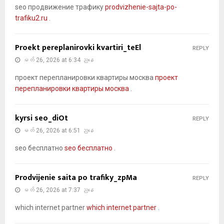
seo продвижение трафику
prodvizhenie-sajta-po-
trafiku2.ru
.
Proekt pereplanirovki kvartiri_teEl
REPLY
မတ် 26, 2026 at 6:34 ညနေ
проект перепланировки квартиры москва
проект
перепланировки квартиры москва
.
kyrsi seo_diOt
REPLY
မတ် 26, 2026 at 6:51 ညနေ
seo бесплатно
seo бесплатно
.
Prodvijenie saita po trafiky_zpMa
REPLY
မတ် 26, 2026 at 7:37 ညနေ
which internet partner
which internet partner
.