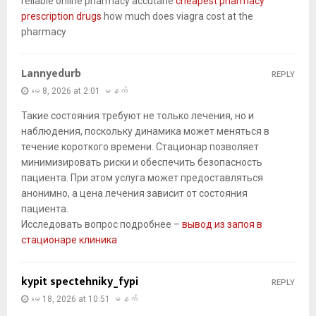
reliable online pharmacy accutane
cheapest pharmacy
prescription drugs
how much does viagra cost at the
pharmacy
Lannyedurb
REPLY
မေ 8, 2026 at 2:01 မနက်
Такие состояния требуют не только лечения, но и
наблюдения, поскольку динамика может меняться в
течение короткого времени. Стационар позволяет
минимизировать риски и обеспечить безопасность
пациента. При этом услуга может предоставляться
анонимно, а цена лечения зависит от состояния
пациента.
Исследовать вопрос подробнее –
вывод из запоя в
стационаре клиника
kypit spectehniky_fypi
REPLY
မေ 18, 2026 at 10:51 မနက်