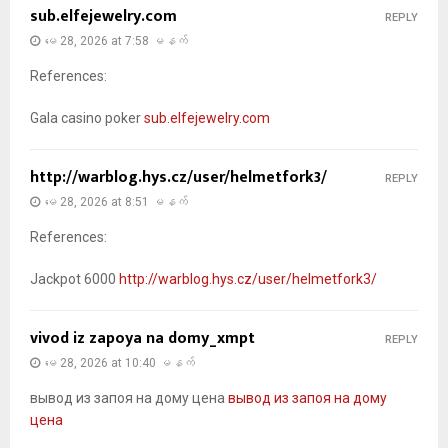
sub.elfejewelry.com
REPLY
မေ 28, 2026 at 7:58 မနက်
References:
Gala casino poker
sub.elfejewelry.com
http://warblog.hys.cz/user/helmetfork3/
REPLY
မေ 28, 2026 at 8:51 မနက်
References:
Jackpot 6000
http://warblog.hys.cz/user/helmetfork3/
vivod iz zapoya na domy_xmpt
REPLY
မေ 28, 2026 at 10:40 မနက်
вывод из запоя на дому цена
вывод из запоя на дому
цена