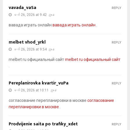
vavada_vaSa
REPLY
မတ် 26, 2026 at 9:42 ညနေ
вавада играть онлайн
вавада играть онлайн
.
melbet vhod_yrkl
REPLY
မတ် 26, 2026 at 9:54 ညနေ
melbet ru официальный сайт
melbet ru официальный сайт
.
Pereplanirovka kvartir_vuPa
REPLY
မတ် 26, 2026 at 10:11 ညနေ
согласование перепланировки в москве
согласование
перепланировки в москве
.
Prodvijenie saita po trafiky_xdet
REPLY