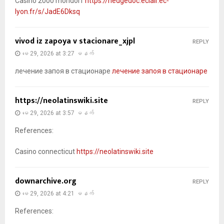
Casino 2000 mondorf
https://hedgedoc.eclair.ec-
lyon.fr/s/JadE6Dksq
vivod iz zapoya v stacionare_xjpl
REPLY
မေ 29, 2026 at 3:27 မနက်
лечение запоя в стационаре
лечение запоя в стационаре
https://neolatinswiki.site
REPLY
မေ 29, 2026 at 3:57 မနက်
References:
Casino connecticut
https://neolatinswiki.site
downarchive.org
REPLY
မေ 29, 2026 at 4:21 မနက်
References: