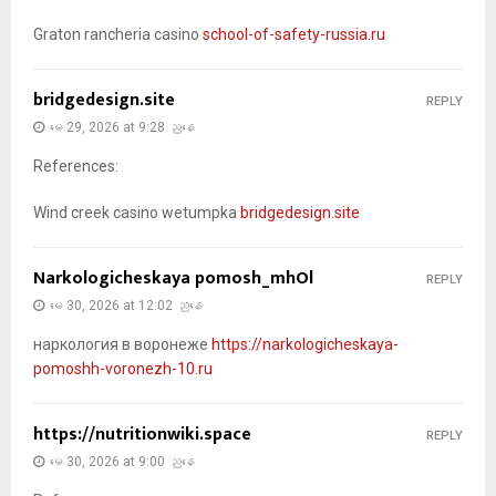
Graton rancheria casino
school-of-safety-russia.ru
bridgedesign.site
REPLY
မေ 29, 2026 at 9:28 ညနေ
References:
Wind creek casino wetumpka
bridgedesign.site
Narkologicheskaya pomosh_mhOl
REPLY
မေ 30, 2026 at 12:02 ညနေ
наркология в воронеже
https://narkologicheskaya-
pomoshh-voronezh-10.ru
https://nutritionwiki.space
REPLY
မေ 30, 2026 at 9:00 ညနေ