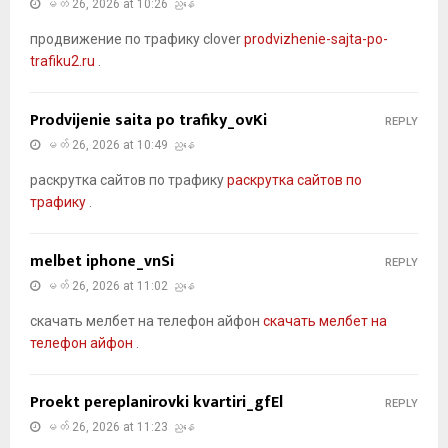
မတ် 26, 2026 at 10:26 ညနေ
продвижение по трафику clover
prodvizhenie-sajta-po-
trafiku2.ru
.
Prodvijenie saita po trafiky_ovKi
REPLY
မတ် 26, 2026 at 10:49 ညနေ
раскрутка сайтов по трафику
раскрутка сайтов по
трафику
.
melbet iphone_vnSi
REPLY
မတ် 26, 2026 at 11:02 ညနေ
скачать мелбет на телефон айфон
скачать мелбет на
телефон айфон
.
Proekt pereplanirovki kvartiri_gfEl
REPLY
မတ် 26, 2026 at 11:23 ညနေ