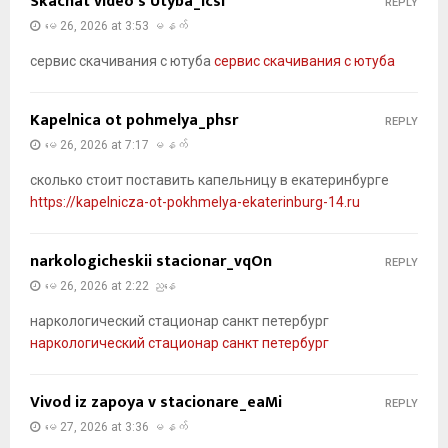
Skachat video s Utyba_lcsi
REPLY
မေ 26, 2026 at 3:53 မနက်
сервис скачивания с ютуба
сервис скачивания с ютуба
Kapelnica ot pohmelya_phsr
REPLY
မေ 26, 2026 at 7:17 မနက်
сколько стоит поставить капельницу в екатеринбурге
https://kapelnicza-ot-pokhmelya-ekaterinburg-14.ru
narkologicheskii stacionar_vqOn
REPLY
မေ 26, 2026 at 2:22 ညနေ
наркологический стационар санкт петербург
наркологический стационар санкт петербург
Vivod iz zapoya v stacionare_eaMi
REPLY
မေ 27, 2026 at 3:36 မနက်