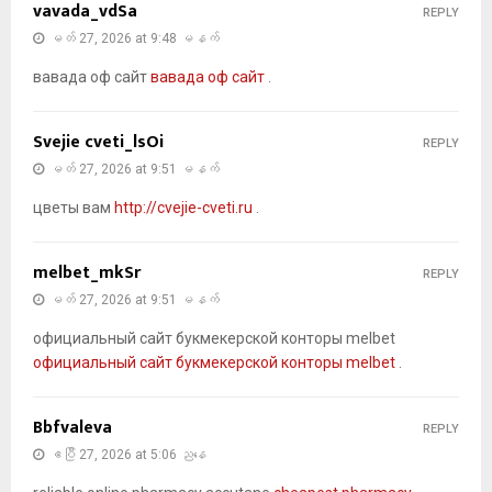
vavada_vdSa
REPLY
မတ် 27, 2026 at 9:48 မနက်
вавада оф сайт
вавада оф сайт
.
Svejie cveti_lsOi
REPLY
မတ် 27, 2026 at 9:51 မနက်
цветы вам
http://cvejie-cveti.ru
.
melbet_mkSr
REPLY
မတ် 27, 2026 at 9:51 မနက်
официальный сайт букмекерской конторы melbet
официальный сайт букмекерской конторы melbet
.
Bbfvaleva
REPLY
ဧပြီ 27, 2026 at 5:06 ညနေ