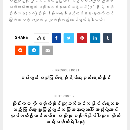
စည်းမျဉ်းကို ပြင်ဆင်အတည်ပြုတာ၊ ပဉ္စမအကြိမ် ညီလာခံ
သက်တမ်းအတွက် ဗဟိုအလုပ်မှုဆောင်အဖွဲ့ဝင် (၇) ဦး နဲ့ ဗဟို
ဦးစီးအဖွဲ့ (၁၈) ဦးကို ဒီမိုကရေစီနည်းလမ်းအရ ရွေးကောက် တင်
မြောက်တာ စတဲ့ အချက် ၄ ချက်ကိုလည်း ဆောင်ရွက်ခဲ့ပါတယ်။
SHARE
0
PREVIOUS POST
ဝမ်းတွင်း စမုံမြစ်ရေ စိုးရိမ်ရေမှတ် ရောက်နိုင်
NEXT POST
ထိုင်းက ၀ ကို မတိုက်နိုင်ဘူး(သက်ဆင်က နိုင်ငံရေးသမား
လည်း ဖြစ်တော့ သူ့ပြည်တွင်းက ပြဿနာတွေအပေါ် အာရုံလွဲအောင်
လုပ်တယ်လို့ထင်တယ်။ ဝ ကိုသူ မတိုက်နိုင်ပါဘူး။ တိုက်
လည်း မတိုက်ရဲပါဘူး)