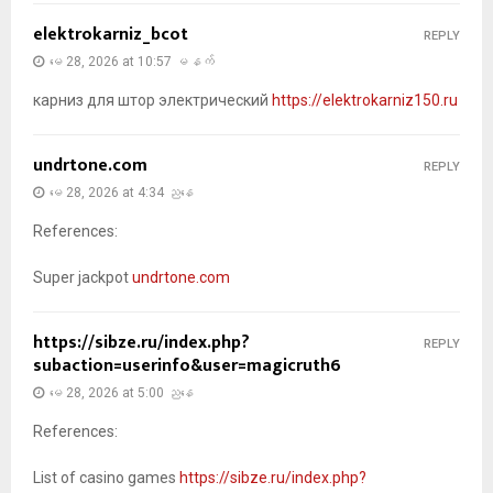
elektrokarniz_bcot
REPLY
မေ 28, 2026 at 10:57 မနက်
карниз для штор электрический
https://elektrokarniz150.ru
undrtone.com
REPLY
မေ 28, 2026 at 4:34 ညနေ
References:
Super jackpot
undrtone.com
https://sibze.ru/index.php?
REPLY
subaction=userinfo&user=magicruth6
မေ 28, 2026 at 5:00 ညနေ
References:
List of casino games
https://sibze.ru/index.php?