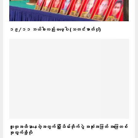
၁၉/၁၁ ဘယ်ခါလည်းမမေ့ပါ (သတင်းဓာတ်ပုံ)
လူထုအထိနာနေတဲ့အတွက် မြို့သိမ်းတိုက်ပွဲ အဆုံးအဖြတ် အဖြေတစ်
ခုထွက်ဖို့လို