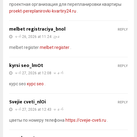
проектная организация для перепланировки квартиры
proekt-pereplanirovki-kvartiry24.ru
.
melbet registraciya_bnol
REPLY
မတ် 26, 2026 at 11:24 ညနေ
melbet register
melbet register
.
kyrsi seo_lmOt
REPLY
မတ် 27, 2026 at 12:08 မနက်
курс seo
курс seo
.
Svejie cveti_nlOi
REPLY
မတ် 27, 2026 at 12:43 မနက်
цветы по номеру телефона
https://cvejie-cveti.ru
.