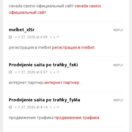
vavada casino официальный сайт
vavada casino
официальный сайт
.
melbet_xlSr
REPLY
မတ် 27, 2026 at 6:09 မနက်
регистрация в melbet
регистрация в melbet
.
Prodvijenie saita po trafiky_fxKi
REPLY
မတ် 27, 2026 at 6:57 မနက်
интернет партнер
интернет партнер
.
Prodvijenie saita po trafiky_fyMa
REPLY
မတ် 27, 2026 at 8:14 မနက်
продвижение трафика
продвижение трафика
.