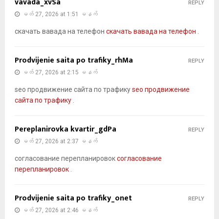
vavada_xvSa
REPLY
မတ် 27, 2026 at 1:51 မနက်
скачать вавада на телефон
скачать вавада на телефон
.
Prodvijenie saita po trafiky_rhMa
REPLY
မတ် 27, 2026 at 2:15 မနက်
seo продвижение сайта по трафику
seo продвижение
сайта по трафику
.
Pereplanirovka kvartir_gdPa
REPLY
မတ် 27, 2026 at 2:37 မနက်
согласование перепланировок
согласование
перепланировок
.
Prodvijenie saita po trafiky_onet
REPLY
မတ် 27, 2026 at 2:46 မနက်