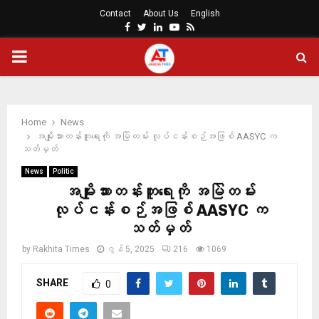
Contact
About Us
English
Facebook
Twitter
Linkedin
Youtube
Rss
PRIMARY
MENU
Home
News
အမျိုးသားတန်းတူရေးကို အမြဲတမ်း လုပ်ငန်းစဉ်အဖြစ် AASYC က
သတ်မှတ်
News
Politic
အမျိုးသားတန်းတူရေးကို အမြဲတမ်း
လုပ်ငန်းစဉ်အဖြစ် AASYC က
သတ်မှတ်
by
Rakhita Times
ဇွန် 5, 2025
216
1069
SHARE
0