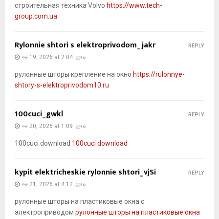
строительная техника Volvo
https://www.tech-
group.com.ua
Rylonnie shtori s elektroprivodom_jakr
REPLY
မေ 19, 2026 at 2:04 ညနေ
рулонные шторы крепление на окно
https://rulonnye-
shtory-s-elektroprivodom10.ru
100cuci_gwkl
REPLY
မေ 20, 2026 at 1:09 ညနေ
100cuci download
100cuci download
kypit elektricheskie rylonnie shtori_vjSi
REPLY
မေ 21, 2026 at 4:12 ညနေ
рулонные шторы на пластиковые окна с
электроприводом
рулонные шторы на пластиковые окна