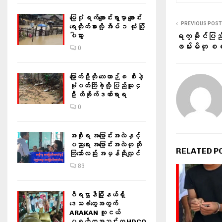
မြေပုံ ရက်ချောင်းရွာမှာ ချောင်း
PREVIOUS POST
ရေတိုက်စားလို့ အိမ် ၁ လုံး ပြို
ပါသွား
ရက္ခိုင်ပြည်က
ဖမ်းမိဟု စစ
0
မြောက်ဦးကို လေယာဉ် ၈ စီးနဲ့
ဗုံးပတ်ကြဲခဲ့လို့ ပြည်သူ ၄
ဦး ထိခိုက်ဒဏ်ရာရ
0
အစိုးရ အပြောင်းအလဲနှင့်
ပညာရေး အပြောင်းအလဲဟု ဆို
RELATED P
ကြသော်လည်း အမှန်ဆိုလျှင်
83
ဝီရဌာနီမြို့နယ်ရှိ‌
ဒေသခံတွေအတွက်
ARAKAN လူငယ်
ပရဟိတအသင်းက HDCO