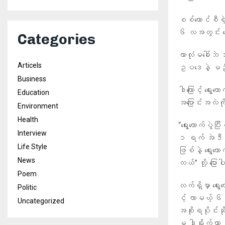
စစ်ကောင်စီရဲ့
၆ လအတွင်း ရွ
Categories
ကာလုံမ​ခေါ်ဘ
Articels
ဥပဒေနဲ့ မညီတေ
Business
ဒါကြောင့် ရွ
Education
အပြောင်းအလဲကိ
Environment
Health
“ရွေးကောက်ပွဲ
Interview
၁ ရက် အဲဒီမှာ 
Life Style
ဖြစ်နဲ့ ရွေးကေ
News
တယ်” လို့ ပြေ
Poem
လက်ရှိမှာ ရွေ
Politic
င့် လာမယ့် ၆
Uncategorized
အစိုးရပိုင်း
မှ ဒါရိုက်တာ 