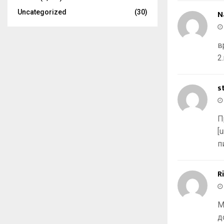
Uncategorized
(30)
N
в
2
s
П
[
п
R
М
д