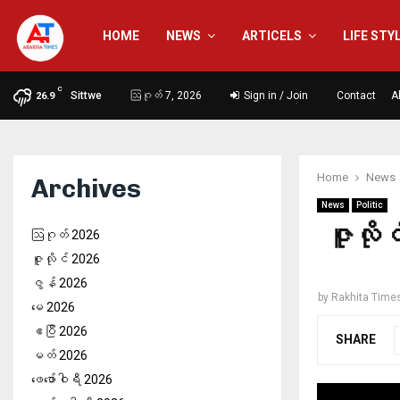
HOME
NEWS
ARTICELS
LIFE STY
C
Sittwe
ဩဂုတ် 7, 2026
Sign in / Join
Contact
A
26.9
Home
News
Archives
News
Politic
ဇူလို
ဩဂုတ် 2026
ဇူလိုင် 2026
ဇွန် 2026
by
Rakhita Time
မေ 2026
ဧပြီ 2026
SHARE
မတ် 2026
ဖေ‌ဖော်ဝါရီ 2026