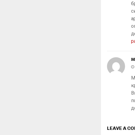
б
с
а
о
д
р
M
М
к
В
п
д
LEAVE A C