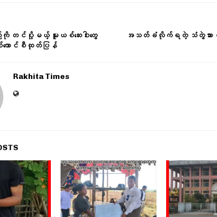
ို တင်ပို့မယ့် မူးယစ်ဆေးဝါးတွေ
အသတ်ခံလိုက်ရတဲ့ သံတွဲသား
်ကောင်စီထုတ်ပြန်
Rakhita Times
OSTS