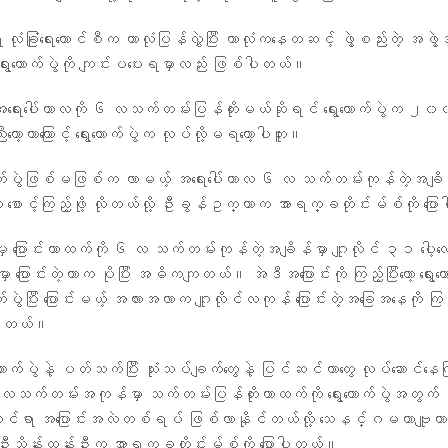
 လုံခြုံရေးကောင်စီက ကာလုံပြန်လွှဲပြီး ကာလုံကနေတဆင့် ဖွဲ့စည်းတဲ့ အဖ
ေးကောက်ပွဲကို ကျင်းပပေးရမှာလည်း ဖြစ်ပါတယ်။
ဲ အရေးပေါ်ကာလကို ၆ လသက်တမ်းပြန်တိုးမယ်ဆိုရင် ရွေးကောက်ပွဲက ၂
ာ့တာကြောင့် ရွေးကောက်ပွဲက လုပ်လို့မရတော့ပါဘူး။
ေးကောက်ပွဲဖြစ်မဖြစ်က လာမယ့် အရေးပေါ်ကာလ ၆ လ သက်တမ်းကုန်တဲ့အချိ
ု စောင့်ကြည့်ဖို့ လိုတယ်လို့ ဦးခွန်ဥက္ကာက အာရက္ခတိုင်းမ်စ်ကို ပြ
ပြီးမှ ပြောင်းတာထက်ကို ၆ လ သက်တမ်းကုန်တဲ့အချိန်မှာ ဂျူလိုင် ၃၁ ပ
ပြောင်းတဲ့ဟာက ပိုပြီး အဓိကကျတယ်။ အဲဒီအပြောင်းကို ကြည့်ပြီးတော့ ရွေး
ာက်ပွဲပြီး ပြောင်းမယ့် အလားအလာက ဂျူလိုင်လကုန် ပြောင်းတဲ့အခြေအနေကို ကြ
ာပါတယ်။
းကောက်ပွဲနဲ့ ပတ်သက်ပြီး သုံးသပ်ချက်တွေနဲ့ ပြင်ဆင်တာတွေ လုပ်ဆောင်နေက
 လသက်တမ်းအကုန်မှာ သက်တမ်းပြန်တိုးတာထက်ကို ရွေးကောက်ပွဲအတွက်
ဆိုင်ရာ အပြောင်းအလဲတစ်ရပ် ဖြစ်လာနိုင်တယ်လို့ သေနင်္ဂမဟာဗျူဟာ လ
ဦးသိန်းထွန်းဦးက အာရက္ခတိုင်းမ်စ်ကို ပြောပါတယ်။