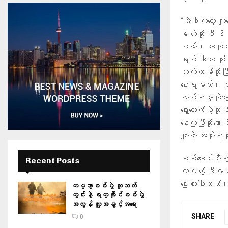
“အဲဒါကတော့ ကျန
မယ်ဆို ဒီ ၆ 
မယ်၊ ကာလုံက
ရင် ဒါက လုံးဝ 
သက်တမ်းတိုးပြီ
ပေးရမယ်။ ကာလ
လုပ်ရမှာဆိုတ
ရွေးကောက်ပွဲလု
နေကြပြီဆိုတော
ကျတဲ့ အစိုးရပိ
စစ်ကောင်စီရဲ့ 
Recent Posts
လာမယ့် ဒီဇင
ပြောထားပါတယ်
ကမ္ဘာ့စစ်ပွဲ လူသတ်
ကွင်းနဲ့ ရက္ခိုင်စစ်ပွဲ
အလွန် လူ့အခွင့်အရေး
SHARE
0