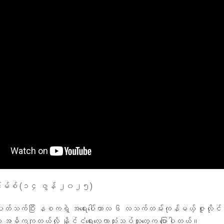
်းမ်စ် (၁၄ ဇွန် ၂၀၂၅)
နဲ့ ပတ်သက်ပြီး နစကရဲ့ အရေးပေါ်ကာလ ၆ လသက်တမ်းကုန်မယ့် ဇူလိုင
 အဓိကကျတယ်လို့ နိုင်ငံရေးလေ့လာသုံးသပ်သူတွေက ပြောပါတယ်။