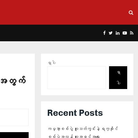
Facebook
Twitter
Linkedin
Yout
Rs
ရှာပါ
ရှာ
ီအတွက်
ပါ
Recent Posts
ကမ္ဘာ့စစ်ပွဲ လူသတ်ကွင်းနဲ့ ရက္ခိုင်
စစ်ပွဲအလွန် လူ့အခွင့်အရေး