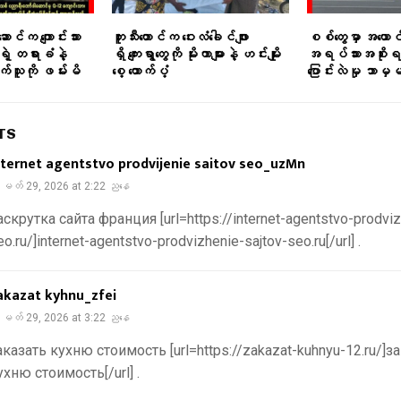
ာင်က ကျောင်းသား
ဘူးသီးတောင်က ဝေးလံခေါင်ဖျား
စစ်တွေမှာ အယောင
ုရဲ့ တရားခံနဲ့
ရှိ ကျေးရွာတွေကို မိုးကာများနဲ့ ဟင်းမျိုး
အရပ်သားအစိုး
က်သူကို ဖမ်းမိ
စေ့ ထောက်ပံ့
ပြောင်းလဲမှု ဘာမှ
TS
nternet agentstvo prodvijenie saitov seo_uzMn
မတ် 29, 2026 at 2:22 ညနေ
аскрутка сайта франция [url=https://internet-agentstvo-prodviz
eo.ru/]internet-agentstvo-prodvizhenie-sajtov-seo.ru[/url] .
akazat kyhnu_zfei
မတ် 29, 2026 at 3:22 ညနေ
аказать кухню стоимость [url=https://zakazat-kuhnyu-12.ru/]з
ухню стоимость[/url] .