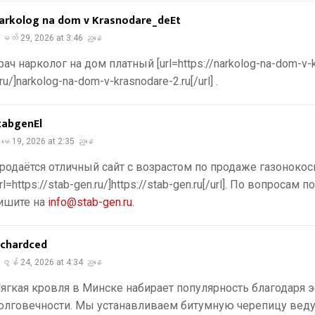
arkolog na dom v Krasnodare_deEt
မတ် 29, 2026 at 3:46 ညနေ
рач нарколог на дом платный [url=https://narkolog-na-dom-v-
.ru/]narkolog-na-dom-v-krasnodare-2.ru[/url] .
tabgenEl
မေ 19, 2026 at 2:35 ညနေ
родаётся отличный сайт с возрастом по продаже газоноко
url=https://stab-gen.ru/]https://stab-gen.ru[/url]. По вопросам 
ишите на
info@stab-gen.ru
.
ichardced
ဇွန် 24, 2026 at 4:34 ညနေ
ягкая кровля в Минске набирает популярность благодаря э
олговечности. Мы устанавливаем битумную черепицу вед