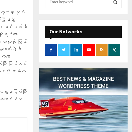
e
a
အတွင်းမှာ လုပ်
S
r
ြန်လွှဲ
c
E
ု လုပ်မယ်ဆို
h
Our Networks
ဆိုရင်တော့
f
A
့ ကာလုံကို ပြန်
o
r
ောက်ပွဲကို
R
:
ကတော့
C
သက်ပြီး ပြင်ဆင်
ို့စပြီး အဓိက
H
ယ်။
သွားမှာဖြစ်ပြီး
်ကောင်စီက