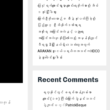
မြေပုံ ရက်ချောင်းရွာမှာ ချောင်းရေတိုက်စားလို့ အိမ်
၁ လုံး ပြိုပါသွား
မြောက်ဦးကို လေယာဉ် ၈ စီးနဲ့ ဗုံးပတ်ကြဲခဲ့လို့
ပြည်သူ ၄ ဦး ထိခိုက်ဒဏ်ရာရ
အစိုးရ အပြောင်းအလဲနှင့် ပညာရေး
အပြောင်းအလဲဟု ဆိုကြသော်လည်း အမှန်ဆိုလျှင်
ဝီရဌာနီမြို့နယ်ရှိ‌ ဒေသခံတွေအတွက်
ARAKAN လူငယ်ပရဟိတအသင်းက HDCO
နဲ့ ပူးပေါင်းလှူဒါန်း
Recent Comments
ရက္ခိုင်တွင် ခရစ်ယာန်ကျမ်းစာ
ကျောင်း (၁၈) ကြိမ်မြောက် ဘွဲ့နှင်းသဘင်
်လကုန်
ပွဲ ကျင်းပ
တွင်
PatrickBeque