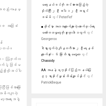
မကွေးနယ်စပ်ကို အင်အားလာဖြည့်တဲ့
ွဲ့အစည်းကနေမှ
ဗိုလ်ကြီး ၂ ဦး အပါ ၁၂ ဦး အရှင်
ဖမ်းမိ
တွင်
PeterFef
၀၀၈ အခြေခံ
■ ထိုင်းမှာ အသေအပျောက်များတဲ့ ဆောက်လုပ်ရေး
မတော်တဆမှုတွေကို လူထု ဒေါသထွက်
တွင်
Georgerox
န်
ောပါတယ်။
ငါးရှာထွက်တဲ့ ကျိန္တလီသား ၂ ဦး ရေနှစ်
ပျောက်ဆုံး၊ ၆ ကြာ ထိ ရှာမတွေ့သေး
တွင်
ေါ့လေ၊ ဩဂုတ်လ
Chassidy
ကောက်ပွဲ ဖြစ်မ
AA အနေနဲ့ ရက္ခိုင်ပြည်က နယ်မြေ
ည့်ဖို့လိုအပ်ပါ
၉၃ ရာခိုင်နှုန်း ထိန်းချုပ်နိုင်
တွင်
PatrickBeque
ြပြီဖြစ်တာကြော
 အဓိကကျတဲ့
ေ့လာရေးအဖွဲ့
S