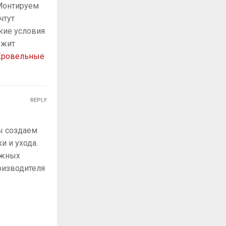
 Монтируем
чтут
кие условия
ужит
Кровельные
REPLY
ы создаем
и и ухода.
ожных
роизводителя