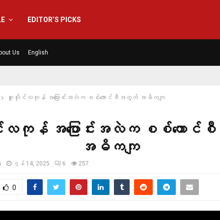
LE
EDITOR’S PICKS
bout Us
English
ဇူလိုင်လကုန် အပြောင်းအလဲက စစ်ကောင်စီအတွက် အဓိကကျ
င်လကုန် အပြောင်းအလဲက စစ်ကောင်စ
အဓိကကျ
s
ဇွန် 14, 2025
6
257
0