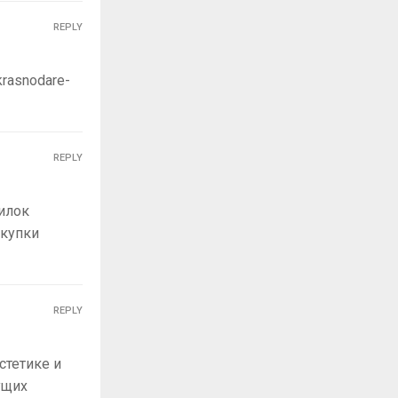
REPLY
krasnodare-
REPLY
силок
покупки
REPLY
стетике и
ущих