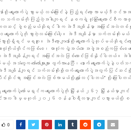
ော်တို့ ရွေးကောက်ပွဲ သွားမယ့် လမ်းကြောင်းနဲ့ ကြည့်ရင်တော့ လာမယ့်ဒီဇင်ဘာ
လ သက်တမ်းကို ကြည့်တဲ့အခါကျရင် နစကရဲ့ လုံခြုံရေးကောင်စီက ကာလုံပ
တဆင့် ဖွဲ့စည်းမယ်ဆိုရင် ဒါက အဲဒီအချိန်မှာ အပြောင်းအလဲတစ်ခ
ရွေးကောက်ပွဲကို သွားတဲ့လမ်းကြောင်းပေါ့။ အဲဒီအချိန်မှာ သက်တမ်းတိုးမယ်
းသွားလို့ရှိရင် မရဘူး။ အဲဒီတော့ ကျနော်တို့ ရွေးကောက်ပွဲလုပ်မယ်ဆိုရင်တော
ုံကိုယ်တိုင်ကဖြစ်စေ၊ ကာလုံက လွှဲအပ်သော အဖွဲ့အစည်းကဖြစ်စေ ရွေးက
ော့ အဲဒီအချိန်ကျရင် အပြောင်းအလဲ ဖြစ်ကောင်းဖြစ်နိုင်ပါတယ်။ အဲဒါ
ပ်မယ့် အသံတွေက တော်တော်များများ ထွက်လာနေပြီ၊ နောက် ရွေးကောက်ပွဲနဲ့ပတ်
့ အဲဒီအချိန်ကျရင် သက်တမ်းတိုးဖို့ထက် ရွေးကောက်ပွဲအတွက် ပြင်ဆင်ဖ
ုင်းဆိုင်ရာ အပြောင်းအလဲ ဖြစ်လာမယ်လို့ မျှော်လင့်ပါတယ်” လို့ ပြောပါတ
ရွေးကောက်ပွဲကော်မရှင်က ရွေးကောက်ပွဲကို မြို့နယ် ၂၆၇ မြို့နယ်မှာ ကျင်းပ
်ဘာလ ဒါမှမဟုတ် ၂၀၂၆ ဇန်နဝါရီလမှာ ကျင်းပသွားမယ်လို့ စစ
။
0