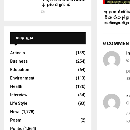
နဲ့ ပူးပေါင်းလှူဒါန်း
ရာစုသစ်ဘော်ဒါဆေ
0
မီးလောင်သေဆုံးမှ
သက်သေဖျောက်ဖျ
ကဏ္ဍများ
6 COMMEN
i
Articels
(139)
Business
(254)
Education
(64)
р
s
Environment
(113)
Health
(130)
z
Interview
(34)
Life Style
(83)
News
(1,778)
з
Poem
(2)
к
Politic
(1,864)