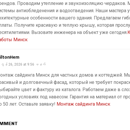
рендов. Проводим утепление и звукоизоляцию чердаков.
истемы антиобледенения и водоотведения. Наши мастера у
рхитектурные особенности вашего здания. Предлагаем гиб
платы. Получите красивую и теплую крышу, которая просл
есятилетиями. Вызовите инженера на объект уже сегодня.
аботы Минск
iltonHem
ဇွန် 26, 2026 at 9:56 မနက်
онтаж сайдинга Минск для частных домов и коттеджей. М
расивый и долговечный фасад, который не требует покраск
ыбирайте цвет и фактуру из каталога. Работаем даже в сл
огодных условиях под навесом. Гарантия на материал от п
о 50 лет. Оставьте заявку!
Монтаж сайдинга Минск
OMMENT