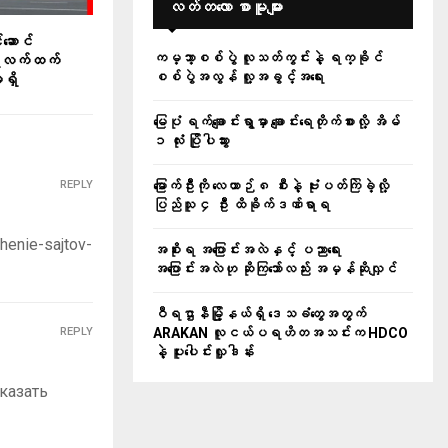
လတ်တ‌လော စာမူများ
်ဆောင်
ကမ္ဘာ့စစ်ပွဲ လူသတ်ကွင်းနဲ့ ရက္ခိုင်
ရလက်ထက်
စစ်ပွဲအလွန် လူ့အခွင့်အရေး
မရှိ
မြေပုံ ရက်ချောင်းရွာမှာ ချောင်းရေတိုက်စားလို့ အိမ်
၁ လုံး ပြိုပါသွား
မြောက်ဦးကို လေယာဉ် ၈ စီးနဲ့ ဗုံးပတ်ကြဲခဲ့လို့
REPLY
ပြည်သူ ၄ ဦး ထိခိုက်ဒဏ်ရာရ
henie-sajtov-
အစိုးရ အပြောင်းအလဲနှင့် ပညာရေး
အပြောင်းအလဲဟု ဆိုကြသော်လည်း အမှန်ဆိုလျှင်
ဝီရဌာနီမြို့နယ်ရှိ‌ ဒေသခံတွေအတွက်
ARAKAN လူငယ်ပရဟိတအသင်းက HDCO
REPLY
နဲ့ ပူးပေါင်းလှူဒါန်း
аказать