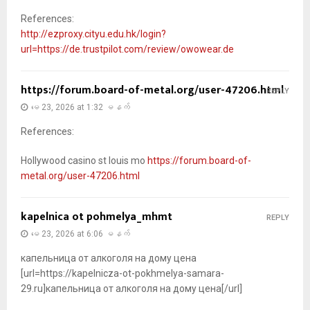
References:
http://ezproxy.cityu.edu.hk/login?
url=https://de.trustpilot.com/review/owowear.de
https://forum.board-of-metal.org/user-47206.html
REPLY
မေ 23, 2026 at 1:32 မနက်
References:
Hollywood casino st louis mo
https://forum.board-of-
metal.org/user-47206.html
kapelnica ot pohmelya_mhmt
REPLY
မေ 23, 2026 at 6:06 မနက်
капельница от алкоголя на дому цена
[url=https://kapelnicza-ot-pokhmelya-samara-
29.ru]капельница от алкоголя на дому цена[/url]