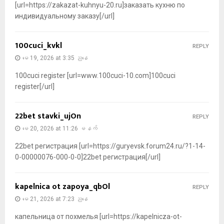
[url=https://zakazat-kuhnyu-20.ru]заказать кухню по
индивидуальному заказу[/url]
100cuci_kvkl
REPLY
မေ 19, 2026 at 3:35 ညနေ
100cuci register [url=www.100cuci-10.com]100cuci
register[/url]
22bet stavki_ujOn
REPLY
မေ 20, 2026 at 11:26 မနက်
22bet регистрация [url=https://guryevsk.forum24.ru/?1-14-
0-00000076-000-0-0]22bet регистрация[/url]
kapelnica ot zapoya_qbOl
REPLY
မေ 21, 2026 at 7:23 ညနေ
капельница от похмелья [url=https://kapelnicza-ot-