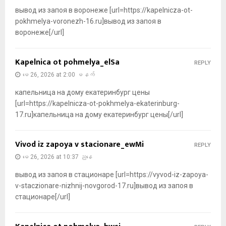
вывод из запоя в воронеже [url=https://kapelnicza-ot-
pokhmelya-voronezh-16.ru]вывод из запоя в
воронеже[/url]
Kapelnica ot pohmelya_elSa
REPLY
မေ 26, 2026 at 2:00 မနက်
капельница на дому екатеринбург цены
[url=https://kapelnicza-ot-pokhmelya-ekaterinburg-
17.ru]капельница на дому екатеринбург цены[/url]
Vivod iz zapoya v stacionare_ewMi
REPLY
မေ 26, 2026 at 10:37 ညနေ
вывод из запоя в стационаре [url=https://vyvod-iz-zapoya-
v-staczionare-nizhnij-novgorod-17.ru]вывод из запоя в
стационаре[/url]