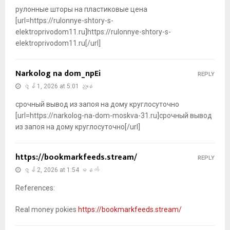
рулонные шторы на пластиковые цена
[url=https://rulonnye-shtory-s-
elektroprivodom11.ru]https://rulonnye-shtory-s-
elektroprivodom11.ru[/url]
Narkolog na dom_npEi
REPLY
ဇွန် 1, 2026 at 5:01 ညနေ
срочный вывод из запоя на дому круглосуточно
[url=https://narkolog-na-dom-moskva-31.ru]срочный вывод
из запоя на дому круглосуточно[/url]
https://bookmarkfeeds.stream/
REPLY
ဇွန် 2, 2026 at 1:54 မနက်
References:
Real money pokies
https://bookmarkfeeds.stream/