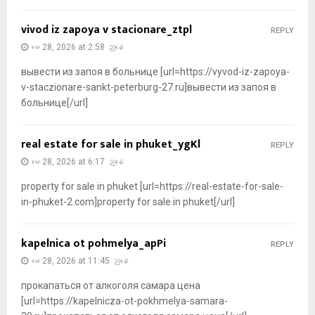
vivod iz zapoya v stacionare_ztpl
REPLY
မေ 28, 2026 at 2:58 ညနေ
вывести из запоя в больнице [url=https://vyvod-iz-zapoya-
v-staczionare-sankt-peterburg-27.ru]вывести из запоя в
больнице[/url]
real estate for sale in phuket_ygKl
REPLY
မေ 28, 2026 at 6:17 ညနေ
property for sale in phuket [url=https://real-estate-for-sale-
in-phuket-2.com]property for sale in phuket[/url]
kapelnica ot pohmelya_apPi
REPLY
မေ 28, 2026 at 11:45 ညနေ
прокапаться от алкоголя самара цена
[url=https://kapelnicza-ot-pokhmelya-samara-