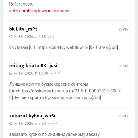
References:
safe gambling laws in brisbane
bk Litvi_rsPt
REPLY
မေ 18, 2026 at 6:18 ညနေ
бк Литвы [url=https://bk-litvy.webflow.io/]бк Литвы[/url]
reiting kripto BK_jusi
REPLY
မေ 19, 2026 at 12:08 မနက်
Лучшие крипто букмекерские конторы
[url=https://doskamarta.borda.ru/?1-5-0-00001319-000-0-
0]Лучшие крипто букмекерские конторы[/url]
zakazat kyhnu_wuSi
REPLY
မေ 19, 2026 at 9:30 မနက်
заказать кухню по индивидуальному заказу