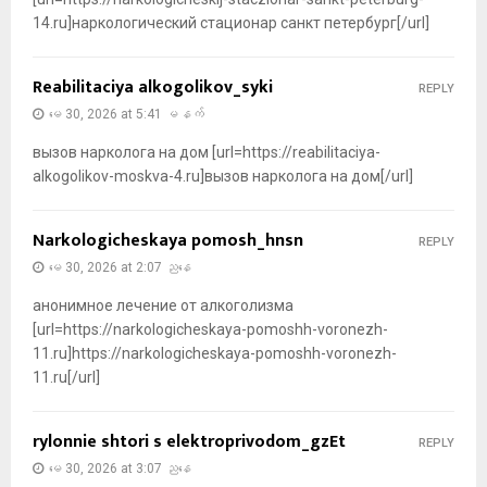
14.ru]наркологический стационар санкт петербург[/url]
Reabilitaciya alkogolikov_syki
REPLY
မေ 30, 2026 at 5:41 မနက်
вызов нарколога на дом [url=https://reabilitaciya-
alkogolikov-moskva-4.ru]вызов нарколога на дом[/url]
Narkologicheskaya pomosh_hnsn
REPLY
မေ 30, 2026 at 2:07 ညနေ
анонимное лечение от алкоголизма
[url=https://narkologicheskaya-pomoshh-voronezh-
11.ru]https://narkologicheskaya-pomoshh-voronezh-
11.ru[/url]
rylonnie shtori s elektroprivodom_gzEt
REPLY
မေ 30, 2026 at 3:07 ညနေ