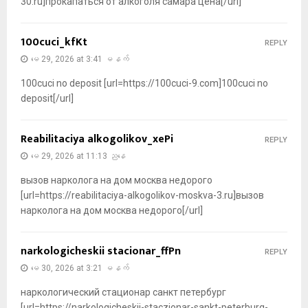
30.ru]прокапаться от алкоголя самара цена[/url]
100cuci_kfKt
REPLY
မေ 29, 2026 at 3:41 မနက်
100cuci no deposit [url=https://100cuci-9.com]100cuci no
deposit[/url]
Reabilitaciya alkogolikov_xePi
REPLY
မေ 29, 2026 at 11:13 ညနေ
вызов нарколога на дом москва недорого
[url=https://reabilitaciya-alkogolikov-moskva-3.ru]вызов
нарколога на дом москва недорого[/url]
narkologicheskii stacionar_ffPn
REPLY
မေ 30, 2026 at 3:21 မနက်
наркологический стационар санкт петербург
[url=https://narkologicheskij-staczionar-sankt-peterburg-