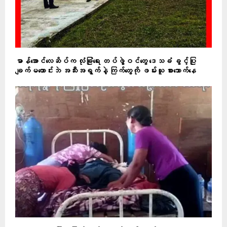
မာန်အောင်လေဆိပ်က လုံခြုံရေး တပ်ဖွဲ့ဝင်တွေ ဒေသခံ ခွင့်ပြု
ချက်မတောင်းဘဲ အသီးအရွက်နဲ့ ​ကြက်တွေကို ဖမ်းယူ ​စားသောက်နေ