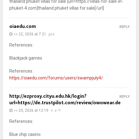
thailand phuket villas for sale [url=https://villas-for-sale-in-
phuket-4.com]thailand phuket villas for sale[/url]
oiaedu.com
REPLY
မေ 22, 2026 at 7:21 ညနေ
References:
Blackjack games
References:
https://oiaedu.com/forums/users/swampjuly4/
http://ezproxy.cityu.edu.hk/login?
REPLY
url=https://de.trustpilot.com/review/owowear.de
မေ 23, 2026 at 12:19 မနက်
References:
Blue chip casino