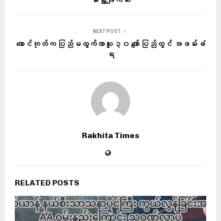
မီးရှို့ဖျက်ဆီး
NEXT POST
တောင်ကုတ်က ပြည်မထွက်လာသူ ၃၀ ကျော် ပြည်တွင် အဖမ်းခံ
ရ
Rakhita Times
RELATED POSTS