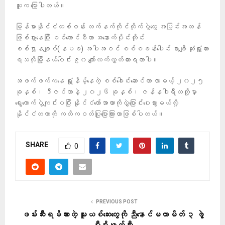
သူက ပြောပါတယ်။
မြန်မာနိုင်ငံတစ်ဝန်း လက်နက်ကိုင်တိုက်ပွဲတွေ အပြင်းအထန်
ဖြစ်ပွားနေပြီး စစ်ကောင်စီဟာ အနောက်ပိုင်းတိုင်း
စစ်ဌာနချုပ်(နပခ) အပါအဝင် စစ်စခန်းပေါင်း ရာချီ ဆုံးရှုံးထား
ရသလိုမြို့နယ်ပေါင်း ၉၀ ကျော်လက်လွှတ်ထားရတာပါ။
အဖက်ဖက်ကနေ ရှုံးနိမ့်နေတဲ့ စစ်ခေါင်းဆောင်ဟာ လာမယ့် ၂၀၂၅
ခုနှစ်၊ ဒီဇင်ဘာနဲ့ ၂၀၂၆ ခုနှစ်၊ ဇန်နဝါရီလတို့မှာ
ရွေးကောက်ပွဲကျင်းပပြီး နိုင်ငံတော်အာဏာကိုလွှဲပြောင်းပေးသွားမယ်လို့
နိုင်ငံတကာကို ကတိကဝတ်ပြုပြောကြားတာဖြစ်ပါတယ်။
SHARE
0
PREVIOUS POST
ဖမ်းဆီးရမိထားတဲ့ မူးယစ်ဆေးတွေကို ညီနောင်မဟာမိတ် ၃ ဖွဲ့