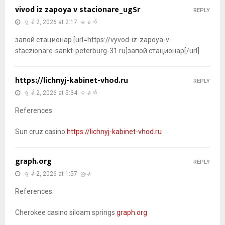
vivod iz zapoya v stacionare_ugSr
REPLY
ဇွန် 2, 2026 at 2:17 မနက်
запой стационар [url=https://vyvod-iz-zapoya-v-
staczionare-sankt-peterburg-31.ru]запой стационар[/url]
https://lichnyj-kabinet-vhod.ru
REPLY
ဇွန် 2, 2026 at 5:34 မနက်
References:
Sun cruz casino
https://lichnyj-kabinet-vhod.ru
graph.org
REPLY
ဇွန် 2, 2026 at 1:57 ညနေ
References:
Cherokee casino siloam springs
graph.org