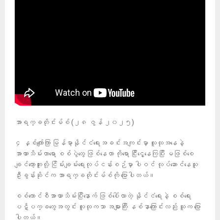
အာရက္ခတိုင်းမ်စ် (၂၈ ဇွန် ၂၀၂၅)
၄ နှစ်ကျော်ကြာ မြန်မာ့နိုင်ငံရေးအခင်းအကျင်းမှာ လူထုအနေနဲ့
အာဏာသိမ်းတာရော စစ်ပွဲတွေ ဖြစ်နေတာ ကိုရော ငြီးငွေ့နေကြပြီး မဖြစ်စေ
ချင်တော့ဘူးလို့ ငြိမ်းချမ်းရေးလုပ်ငန်းစဉ်မှာ ပါဝင် လုပ်ဆောင်နေသူ
ဦးခွန်းဆိုင်က အာရက္ခတိုင်းမ်စ်ကို ပြောပါတယ်။
စစ်ကောင်စီအာဏာသိမ်းပြီးနောက် ဖြစ်ပေါ်လာတဲ့ နိုင်ငံရေးနဲ့ စစ်ရေး
ပဋိပက္ခတွေအတွင်း လူထုကသာ အများကြီး နစ်နာကြောင်းလည်း သူက ပြော
ပါတယ်။