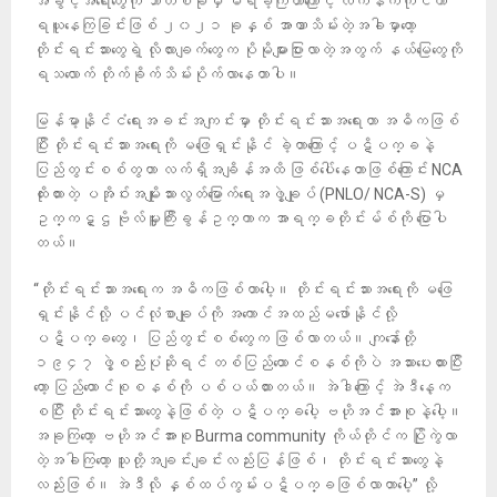
အခွင့်အရေးတွေကို ဘာတစ်ခုမှ မရခဲ့ကြတာကြောင့် လက်နက်ကိုင်ကာ
ရယူနေကြခြင်းဖြစ် ၂၀၂၁ ခုနှစ် အာဏာသိမ်းတဲ့အခါမှာတော့
တိုင်းရင်းသားတွေရဲ့ လိုလားချက်တွေက ပိုမိုများပြားလာတဲ့အတွက် နယ်မြေတွေကို
ရသလောက် တိုက်ခိုက်သိမ်းပိုက်လာနေတာပါ။
မြန်မာ့နိုင်ငံရေးအခင်းအကျင်းမှာ တိုင်းရင်းသားအရေးဟာ အဓိကဖြစ်
ပြီး တိုင်းရင်းသားအရေးကို မဖြေရှင်းနိုင် ခဲ့တာကြောင့် ပဋိပက္ခနဲ့
ပြည်တွင်းစစ်တွဟာ လက်ရှိအချိန်အထိ ဖြစ်ပေါ်နေတာဖြစ်ကြောင်း NCA
ထိုးထားတဲ့ ပအိုဝ်းအမျိုးသားလွတ်မြောက်ရေးအဖွဲ့ချုပ် (PNLO/ NCA-S) မှ
ဥက္ကဋ္ဌ ဗိုလ်မှူးကြီးခွန်ဥက္ကာက အာရက္ခတိုင်းမ်စ်ကို ပြောပါ
တယ်။
“တိုင်းရင်းသားအရေးက အဓိကဖြစ်တာပေါ့။ တိုင်းရင်းသားအရေးကို မဖြေ
ရှင်းနိုင်လို့ ပင်လုံစာချုပ်ကို အကောင်အထည်မဖော်နိုင်လို့
ပဋိပက္ခတွေ၊ ပြည်တွင်းစစ်တွေက ဖြစ်လာတယ်။ ကျနော်တို့
၁၉၄၇ ဖွဲ့စည်းပုံဆိုရင် တစ်ပြည်ထောင်စနစ်ကိုပဲ အသားပေးထားပြီး
တော့ ပြည်ထောင်စုစနစ်ကို ပစ်ပယ်ထားတယ်။ အဲဒါကြောင့် အဲဒီနေ့က
စပြီး တိုင်းရင်းသားတွေနဲ့ဖြစ်တဲ့ ပဋိပက္ခပေါ့ ဗဟိုအင်အားစုနဲ့ပေါ့။
အခုကြတော့ ဗဟိုအင်အားစု Burma community ကိုယ်တိုင်က ပြိုကွဲလာ
တဲ့အခါကြတော့ သူတို့အချင်းချင်းလည်းပြန်ဖြစ်၊ တိုင်းရင်းသားတွေနဲ့
လည်းဖြစ်။ အဲဒီလို နှစ်ထပ်ကွမ်းပဋိပက္ခဖြစ်လာတာပေါ့” လို့