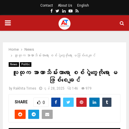
Contact
About Us
English
Facebook
Twitter
Linkedin
Youtube
Rss
PRIMARY
MENU
Home
News
လူထုက အာဏာသိမ်းတာရော စစ်ပွဲတွေကိုရော မဖြစ်စေချင်
News
Politic
လူထုက အာဏာသိမ်းတာရော စစ်ပွဲတွေကိုရော မ
ဖြစ်စေချင်
by
Rakhita Times
ဇွန် 28, 2025
146
979
SHARE
0