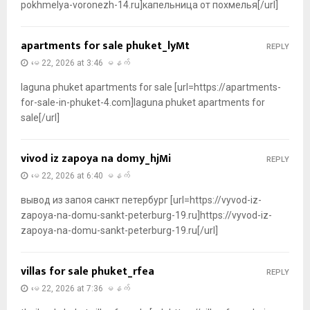
pokhmelya-voronezh-14.ru]капельница от похмелья[/url]
apartments for sale phuket_lyMt
REPLY
မေ 22, 2026 at 3:46 မနက်
laguna phuket apartments for sale [url=https://apartments-
for-sale-in-phuket-4.com]laguna phuket apartments for
sale[/url]
vivod iz zapoya na domy_hjMi
REPLY
မေ 22, 2026 at 6:40 မနက်
вывод из запоя санкт петербург [url=https://vyvod-iz-
zapoya-na-domu-sankt-peterburg-19.ru]https://vyvod-iz-
zapoya-na-domu-sankt-peterburg-19.ru[/url]
villas for sale phuket_rfea
REPLY
မေ 22, 2026 at 7:36 မနက်