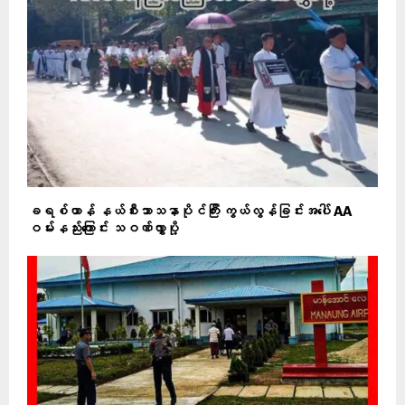
ခရစ်ယာန် နယ်စီးသာသနာပိုင်ကြီး ကွယ်လွန်ခြင်းအပေါ် AA
ဝမ်းနည်းကြောင်း သဝဏ်လွှာပို့