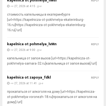
Kapelnica ot pohmelya_hwsi
REPLY
မေ 27, 2026 at 4:15 ညနေ
стоимость капельницы в екатеринбурге
[url=https://kapelnicza-ot-pokhmelya-ekaterinburg-
16.ru]https://kapelnicza-ot-pokhmelya-ekaterinburg-
16.ru[/url]
kapelnica ot pohmelya_lvMn
REPLY
မေ 27, 2026 at 9:00 ညနေ
капельница от запоя вызов [url=https://kapelnicza-ot-
pokhmelya-samara-32.ru]капельница от запоя вызов[/url]
kapelnica ot zapoya_fdkl
REPLY
မေ 27, 2026 at 11:41 ညနေ
прокапаться от алкоголя на дому [url=https://kapelnicza-
ot-pokhmelya-voronezh-18.ru]прокапаться от алкоголя на
дому[/url]