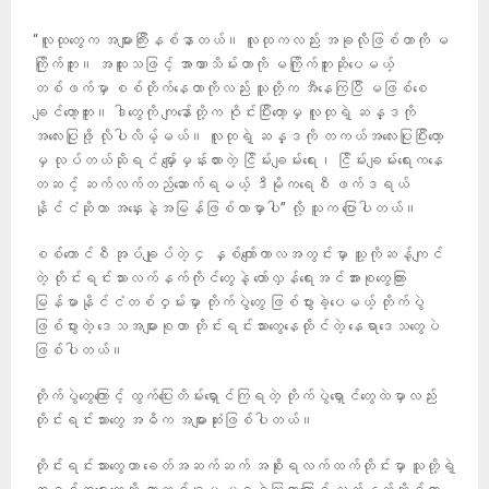
“လူထုတွေက အများကြီးနစ်နာတယ်။ လူထုကလည်း အခုလိုဖြစ်တာကို မ
ကြိုက်ဘူး။ အထူးသဖြင့် အာဏာသိမ်းတာကို မကြိုက်ဘူးဆိုပေမယ့်
တစ်ဖက်မှာ စစ်တိုက်နေတာကိုလည်း သူတို့က အီနေကြပြီ မဖြစ်စေ
ချင်တော့ဘူး။ ဒါတွေကို ကျနော်တို့က ဝိုင်းပြီးတော့မှ လူထုရဲ့ ဆန္ဒကို
အလေးပြုဖို့ လိုပါလိမ့်မယ်။ လူထုရဲ့ ဆန္ဒကို တကယ်အလေးပြုပြီးတော့
မှ လုပ်တယ်ဆိုရင် မျှော်မှန်းထားတဲ့ ငြိမ်းချမ်းရေး၊ ငြိမ်းချမ်းရေးကနေ
တဆင့် ဆက်လက်တည်ဆောက်ရမယ့် ဒီမိုကရေစီ ဖက်ဒရယ်
နိုင်ငံဆိုတာ အနှေးနဲ့အမြန်ဖြစ်လာမှာပါ” လို့ သူက ပြောပါတယ်။
စစ်ကောင်စီ အုပ်ချုပ်တဲ့ ၄ နှစ်ကျော်ကာလအတွင်းမှာ သူ့ကိုဆန့်ကျင်
တဲ့ တိုင်းရင်းသားလက်နက်ကိုင်တွေနဲ့ တော်လှန်ရေးအင်အားစုတွေကြား
မြန်မာနိုင်ငံတစ်ဝှမ်းမှာ တိုက်ပွဲတွေ ဖြစ်ပွားခဲ့ပေမယ့် တိုက်ပွဲ
ဖြစ်ပွားတဲ့ ဒေသအများစုဟာ တိုင်းရင်းသားတွေနေထိုင်တဲ့ နေရာဒေသတွေပဲ
ဖြစ်ပါတယ်။
တိုက်ပွဲတွေကြောင့် ထွက်ပြေးတိမ်းရှောင်ကြရတဲ့ တိုက်ပွဲရှောင်တွေထဲမှာလည်း
တိုင်းရင်းသားတွေ အဓိက အများဆုံးဖြစ်ပါတယ်။
တိုင်းရင်းသားတွေဟာ ခေတ်အဆက်ဆက် အစိုးရလက်ထက်တိုင်းမှာ သူတို့ရဲ့