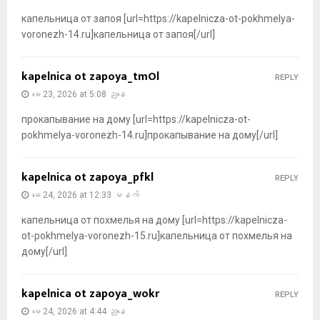
капельница от запоя [url=https://kapelnicza-ot-pokhmelya-
voronezh-14.ru]капельница от запоя[/url]
kapelnica ot zapoya_tmOl
REPLY
မေ 23, 2026 at 5:08 ညနေ
прокапывание на дому [url=https://kapelnicza-ot-
pokhmelya-voronezh-14.ru]прокапывание на дому[/url]
kapelnica ot zapoya_pfkl
REPLY
မေ 24, 2026 at 12:33 မနက်
капельница от похмелья на дому [url=https://kapelnicza-
ot-pokhmelya-voronezh-15.ru]капельница от похмелья на
дому[/url]
kapelnica ot zapoya_wokr
REPLY
မေ 24, 2026 at 4:44 ညနေ