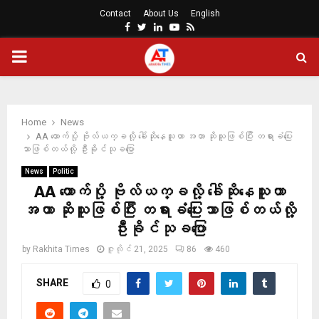
Contact
About Us
English
Facebook
Twitter
Linkedin
Youtube
Rss
PRIMARY
MENU
Home
News
AA ထောက်ပို့ ဗိုလ်ယက္ခလို့ ခေါ်ဆိုနေသူဟာ အတာ ဆိုသူဖြစ်ပြီး တရားခံပြေး
သာဖြစ်တယ်လို့ ဦးခိုင်သုခပြော
News
Politic
AA ထောက်ပို့ ဗိုလ်ယက္ခလို့ ခေါ်ဆိုနေသူဟာ
အတာ ဆိုသူဖြစ်ပြီး တရားခံပြေးသာဖြစ်တယ်လို့
ဦးခိုင်သုခပြော
by
Rakhita Times
ဇူလိုင် 21, 2025
86
460
SHARE
0