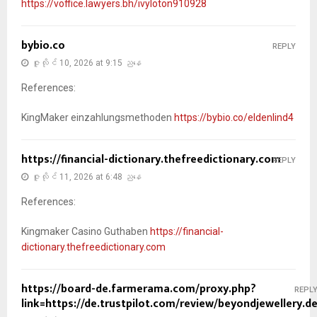
https://voffice.lawyers.bh/ivyloton910928
bybio.co
REPLY
ဇူလိုင် 10, 2026 at 9:15 ညနေ
References:
KingMaker einzahlungsmethoden
https://bybio.co/eldenlind4
https://financial-dictionary.thefreedictionary.com
REPLY
ဇူလိုင် 11, 2026 at 6:48 ညနေ
References:
Kingmaker Casino Guthaben
https://financial-
dictionary.thefreedictionary.com
https://board-de.farmerama.com/proxy.php?
REPL
link=https://de.trustpilot.com/review/beyondjewellery.d