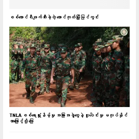
စစ်ကောင်စီဖျက်ဆီးခဲ့တဲ့ တောင်ကုတ်မြို့မြင်ကွင်း
TNLA စစ်ရေးရှုံးနိမ့်မှု အခြားအဖွဲ့တွေနဲ့ ပူးပေါင်းမှု မလုပ်နိုင်
တာကြောင့်လို့ ပြော