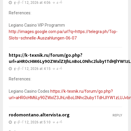
ဇူလိုင် 12, 2026 at 4:06 မနက်
References:
Legiano Casino VIP Programm
http://images.google.com.pa/url?q=https://telegra.ph/Top-
Slots–schnelle-Auszahlungen-06-07
https://k-texnik.ru/forum/go.php?
url=aHR0cHM6Ly90ZWxlZ3JhLnBoL0Nhc2luby1TdHJlYW1
ဇူလိုင် 12, 2026 at 4:15 မနက်
References:
Legiano Casino Codes
https://k-texnik.ru/forum/go.php?
url=aHR0cHM6Ly90ZWxlZ3JhLnBoL0Nhc2luby1TdHJlYW1zLUJv
rodomontano.altervista.org
REPLY
ဇူလိုင် 12, 2026 at 5:10 မနက်