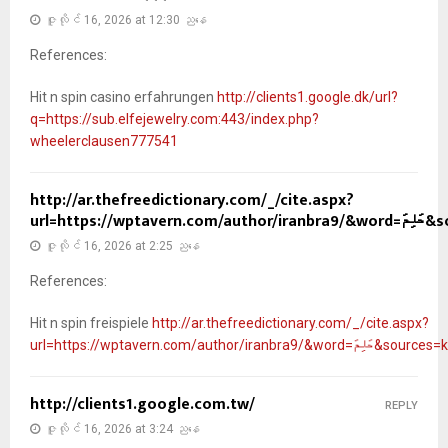
ဇူလိုင် 16, 2026 at 12:30 ညနေ
References:
Hit n spin casino erfahrungen
http://clients1.google.dk/url?
q=https://sub.elfejewelry.com:443/index.php?
wheelerclausen777541
http://ar.thefreedictionary.com/_/cite.aspx?
url=https://w
ဇူလိုင် 16, 2026 at 2:25 ညနေ
References:
Hit n spin freispiele
http://ar.thefreedictionary.com/_/cite.aspx?
url=https://wptavern.com/author/iranbra9/&word=لِمَ
http://clients1.google.com.tw/
REPLY
ဇူလိုင် 16, 2026 at 3:24 ညနေ