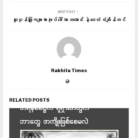
NEXT POST
သူပုန်ဖြူကဗျာစာအုပ် ‌ဒေါ်လာ တသောင်း နဲ့ လေလံ စံချိန်တင်
Rakhita Times
RELATED POSTS