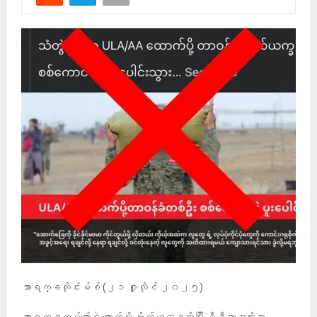
အာရက္ခတိုင်းမ်စ် (၂၁ ဇူလိုင် ၂၀၂၅)
အာရက္ခတပ်တော်ရဲ့ ထောက်ပို့ ဗိုလ်ယက္ခဆိုပြီး မီဒီယာအချို့မှာ