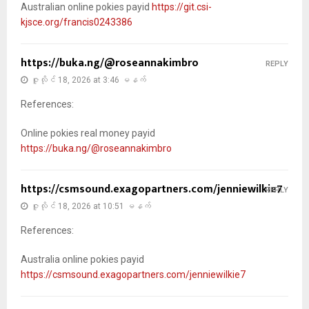
Australian online pokies payid
https://git.csi-
kjsce.org/francis0243386
https://buka.ng/@roseannakimbro
REPLY
ဇူလိုင် 18, 2026 at 3:46 မနက်
References:
Online pokies real money payid
https://buka.ng/@roseannakimbro
https://csmsound.exagopartners.com/jenniewilkie7
REPLY
ဇူလိုင် 18, 2026 at 10:51 မနက်
References:
Australia online pokies payid
https://csmsound.exagopartners.com/jenniewilkie7