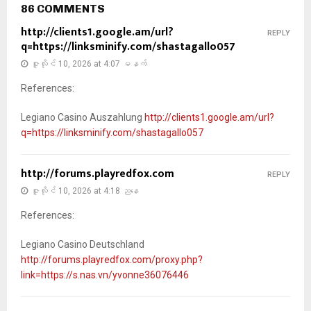
86 COMMENTS
http://clients1.google.am/url?
REPLY
q=https://linksminify.com/shastagallo057
ဇူလိုင် 10, 2026 at 4:07 မနက်
References:
Legiano Casino Auszahlung
http://clients1.google.am/url?
q=https://linksminify.com/shastagallo057
http://forums.playredfox.com
REPLY
ဇူလိုင် 10, 2026 at 4:18 ညနေ
References:
Legiano Casino Deutschland
http://forums.playredfox.com/proxy.php?
link=https://s.nas.vn/yvonne36076446