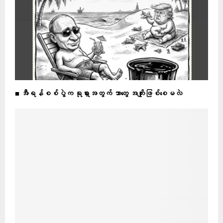
■ အီရန်စစ်ပွဲက ရုရှားအတွက် ဘာတွေ အကျိုးဖြစ်စေမလဲ