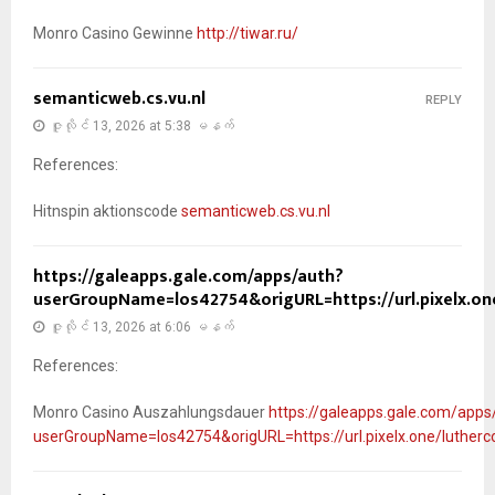
Monro Casino Gewinne
http://tiwar.ru/
semanticweb.cs.vu.nl
REPLY
ဇူလိုင် 13, 2026 at 5:38 မနက်
References:
Hitnspin aktionscode
semanticweb.cs.vu.nl
https://galeapps.gale.com/apps/auth?
userGroupName=los42754&origURL=https://url.pixelx.o
ဇူလိုင် 13, 2026 at 6:06 မနက်
References:
Monro Casino Auszahlungsdauer
https://galeapps.gale.com/apps
userGroupName=los42754&origURL=https://url.pixelx.one/luthe