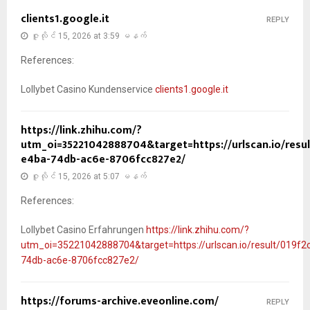
clients1.google.it
REPLY
ဇူလိုင် 15, 2026 at 3:59 မနက်
References:
Lollybet Casino Kundenservice
clients1.google.it
https://link.zhihu.com/?
utm_oi=35221042888704&target=https://urlscan.io/resu
e4ba-74db-ac6e-8706fcc827e2/
ဇူလိုင် 15, 2026 at 5:07 မနက်
References:
Lollybet Casino Erfahrungen
https://link.zhihu.com/?
utm_oi=35221042888704&target=https://urlscan.io/result/019f2
74db-ac6e-8706fcc827e2/
https://forums-archive.eveonline.com/
REPLY