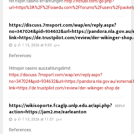
Hit’n’spin casino erfahrungen
http://hotubi.com/go.php?
url=https%3A%2F%2Foiaedu.com%2Fforums%2Fusers%2Fpacket
https://discuss.7msport.com/wap/en/reply.aspx?
no=347024&pid=934632&url=https://pandora.nla.gov.au/e
link=https://de.trustpilot.com/review/der-wikinger-shop
ဇူလိုင် 13, 2026 at 9:03 ညနေ
References:
Hitnspin casino auszahlungslimit
https://discuss.7msport.com/wap/en/reply.aspx?
no=347024&pid=934632&url=https://pandora.nla.gov.au/external.
link=https://de.trustpilot.com/review/der-wikinger-shop.de
https://wikisoporte.fcaglp.unlp.edu.ar/api.php?
REPLY
action=https://jam2.me/earleanton
ဇူလိုင် 13, 2026 at 11:57 ညနေ
References: