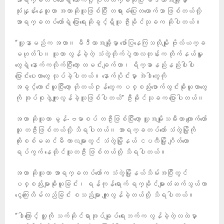
သုံးနှုန်းနေသူဟာ အတာဆိုသူဖြစ်ပြီး တရားခံပြေးတယောက်သာ ဖြစ်တယ်လို့
အာရက္ခတပ်တော်ရဲ့ ပြောရေးဆိုခွင့်ရှိသူ ဦးခိုင်သုခက ဆိုပါတယ်။
“သူ့နာမည်က အတာ။ မီဒီယာအချို့မှာ ဖော်ပြနေကြသလိုမျိုး ဗိုလ်ယက္ခ
မဟုတ်ပါ။ သူဟာ လွန်ခဲ့တဲ့ သံတွဲတိုက်ပွဲကာလတုန်းက တိုက်နယ်မှူး
တွေရဲ့ နောက်ကလိုက်ပြီးတော့ ထမင်းချက်တာ၊ ရိက္ခာနည်းနည်းပါးပါး
ပြောင်းပေးတာတွေ လုပ်ခဲ့ပါတယ်။ နောက်ပိုင်းမှာ အဲဒါတွေကို
အခွင့်ကောင်းယူပြီးတော့ ဟိုတယ်ဇုန်တွေက ပစ္စည်းဖောက်ထွင်းခိုးယူတာတွေ
ကို အုပ်စုဖွဲကျူးလွန်ခဲ့သူဖြစ်ပါတယ်” ဦးခိုင်သုခက ပြောပါတယ်။
အတာ ဆိုသူဟာ မွန်-ဗမာစပ် တဦးဖြစ်ပြီးတော့ သူ့အမျိုးသမီးဟာ ကျောက်တော်
သူ တဦးဖြစ်တယ်လို့ သိရပါတယ်။ အာရက္ခတပ်တော် သံတွဲမြို့ကို
ထိုးစစ်မဆင်မီ ကာလများတွင် သံတွဲမြို့နယ် ငပလီမြို့ ဂျိတ်တော
ရပ်ကွက် နေထိုင်သူတဦး ဖြစ်တယ်လို့ သိရပါတယ်။
အတာ ဆိုသူဟာ အာရက္ခတပ်တော်က သံတွဲမြို့နယ်သိမ်းအပြီးတွင်
ပစ္စည်းမျာခိုးယူခြင်း၊ ရန်ကုန်ရောက် ရက္ခိုင်များထံဆက်သွယ်ကာ
ငွေကြေးလိမ်လည်ခြင်း စသည်များ ကျူးလွန်ခဲ့တယ်လို့ သိရပါတယ်။
“ဒါကြောင့် သူ့ကို သက်ဆိုင်ရာအုပ်ချုပ်ရေးဘက်က လွန်ခဲ့တဲ့လထဲမှာ