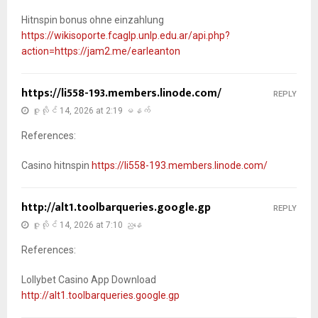
Hitnspin bonus ohne einzahlung
https://wikisoporte.fcaglp.unlp.edu.ar/api.php?
action=https://jam2.me/earleanton
https://li558-193.members.linode.com/
REPLY
ဇူလိုင် 14, 2026 at 2:19 မနက်
References:
Casino hitnspin
https://li558-193.members.linode.com/
http://alt1.toolbarqueries.google.gp
REPLY
ဇူလိုင် 14, 2026 at 7:10 ညနေ
References:
Lollybet Casino App Download
http://alt1.toolbarqueries.google.gp