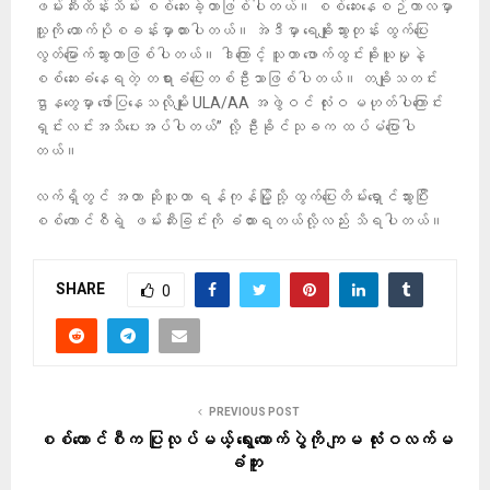
ဖမ်းဆီးထိန်းသိမ်း စစ်ဆေးခဲ့တာဖြစ်ပါတယ်။ စစ်ဆေးနေစဉ်ကာလမှာ
သူ့ကို ထောက်ပိုစခန်းမှာထားပါတယ်။ အဲဒီမှာ ရေချိုးသွားတုန်း ထွက်ပြေး
လွတ်မြောက်သွားတာဖြစ်ပါတယ်။ ဒါကြောင့် သူဟာ ဖောက်ထွင်းခိုးယူမှုနဲ့
စစ်ဆေးခံနေရတဲ့ တရားခံပြေးတစ်ဦးသာဖြစ်ပါတယ်။ တချိုသတင်း
ဌာနတွေမှာ ဖော်ပြနေသလိုမျိုး ULA/AA အဖွဲဝင် လုံးဝ မဟုတ်ပါကြောင်း
ရှင်းလင်းအသိပေးအပ်ပါတယ်” လို့ ဦးခိုင်သုခက ထပ်မံပြောပါ
တယ်။
လက်ရှိတွင် အတာ ဆိုသူဟာ ရန်ကုန်မြို့သို့ ထွက်ပြေးတိမ်းရှောင်သွားပြီး
စစ်ကောင်စီရဲ့ ဖမ်းဆီးခြင်းကို ခံထားရတယ်လို့လည်း သိရပါတယ်။
SHARE
0
PREVIOUS POST
စစ်ကောင်စီက ပြုလုပ်မယ့် ရွေးကောက်ပွဲကို ကျမ လုံးဝလက်မ
ခံဘူး